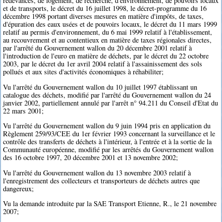
redevances, de logement, de recherche, d'environnement, de pouvoirs locaux
et de transports, le décret du 16 juillet 1998, le décret-programme du 16
décembre 1998 portant diverses mesures en matière d'impôts, de taxes,
d'épuration des eaux usées et de pouvoirs locaux, le décret du 11 mars 1999
relatif au permis d'environnement, du 6 mai 1999 relatif à l'établissement,
au recouvrement et au contentieux en matière de taxes régionales directes,
par l'arrêté du Gouvernement wallon du 20 décembre 2001 relatif à
l'introduction de l'euro en matière de déchets, par le décret du 22 octobre
2003, par le décret du 1er avril 2004 relatif à l'assainissement des sols
pollués et aux sites d'activités économiques à réhabiliter;
Vu l'arrêté du Gouvernement wallon du 10 juillet 1997 établissant un
catalogue des déchets, modifié par l'arrêté du Gouvernement wallon du 24
janvier 2002, partiellement annulé par l'arrêt n° 94.211 du Conseil d'Etat du
22 mars 2001;
Vu l'arrêté du Gouvernement wallon du 9 juin 1994 pris en application du
Règlement 259/93/CEE du 1er février 1993 concernant la surveillance et le
contrôle des transferts de déchets à l'intérieur, à l'entrée et à la sortie de la
Communauté européenne, modifié par les arrêtés du Gouvernement wallon
des 16 octobre 1997, 20 décembre 2001 et 13 novembre 2002;
Vu l'arrêté du Gouvernement wallon du 13 novembre 2003 relatif à
l'enregistrement des collecteurs et transporteurs de déchets autres que
dangereux;
Vu la demande introduite par la SAE Transport Etienne, R., le 21 novembre
2007;