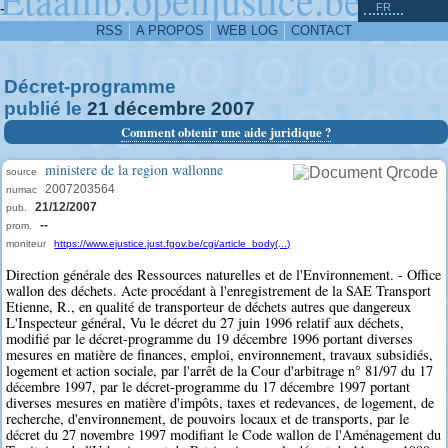
^
-
FR
RSS
A PROPOS
WEB LOG
CONTACT
Décret-programme
publié le
21
décembre
2007
Comment obtenir une aide juridique ?
ministere de la region wallonne
source
2007203564
numac
21/12/2007
pub.
--
prom.
moniteur
https://www.ejustice.just.fgov.be/cgi/article_body(...)
Direction générale des Ressources naturelles et de l'Environnement. - Office
wallon des déchets. Acte procédant à l'enregistrement de la SAE Transport
Etienne, R., en qualité de transporteur de déchets autres que dangereux
L'Inspecteur général, Vu le décret du 27 juin 1996 relatif aux déchets,
modifié par le décret-programme du 19 décembre 1996 portant diverses
mesures en matière de finances, emploi, environnement, travaux subsidiés,
logement et action sociale, par l'arrêt de la Cour d'arbitrage n° 81/97 du 17
décembre 1997, par le décret-programme du 17 décembre 1997 portant
diverses mesures en matière d'impôts, taxes et redevances, de logement, de
recherche, d'environnement, de pouvoirs locaux et de transports, par le
décret du 27 novembre 1997 modifiant le Code wallon de l'Aménagement du