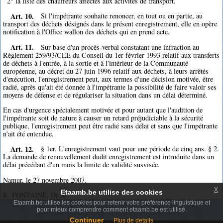
2° la liste des chauffeurs affectés aux activités de transport.
Art. 10.
Si l'impétrante souhaite renoncer, en tout ou en partie, au
transport des déchets désignés dans le présent enregistrement, elle en opère
notification à l'Office wallon des déchets qui en prend acte.
Art. 11.
Sur base d'un procès-verbal constatant une infraction au
Règlement 259/93/CEE du Conseil du 1er février 1993 relatif aux transferts
de déchets à l'entrée, à la sortie et à l'intérieur de la Communauté
européenne, au décret du 27 juin 1996 relatif aux déchets, à leurs arrêtés
d'exécution, l'enregistrement peut, aux termes d'une décision motivée, être
radié, après qu'ait été donnée à l'impétrante la possibilité de faire valoir ses
moyens de défense et de régulariser la situation dans un délai déterminé.
En cas d'urgence spécialement motivée et pour autant que l'audition de
l'impétrante soit de nature à causer un retard préjudiciable à la sécurité
publique, l'enregistrement peut être radié sans délai et sans que l'impétrante
n'ait été entendue.
Art. 12.
§ 1er. L'enregistrement vaut pour une période de cinq ans. § 2.
La demande de renouvellement dudit enregistrement est introduite dans un
délai précédant d'un mois la limite de validité susvisée.
Namur, le 27 novembre 2007.
x
Etaamb.be utilise des cookies
R. FONTAINE, Dr Sc.
Etaamb.be utilise les cookies pour retenir votre préférence linguistique et
pour mieux comprendre comment etaamb.be est utilisé.
Continuer
Plus de details