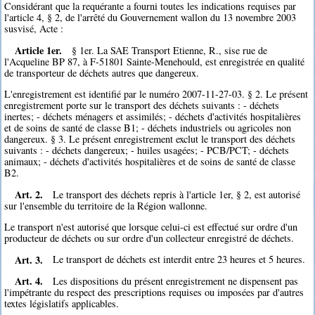
Considérant que la requérante a fourni toutes les indications requises par
l'article 4, § 2, de l'arrêté du Gouvernement wallon du 13 novembre 2003
susvisé, Acte :
Article 1er.
§ 1er. La SAE Transport Etienne, R., sise rue de
l'Acqueline BP 87, à F-51801 Sainte-Menehould, est enregistrée en qualité
de transporteur de déchets autres que dangereux.
L'enregistrement est identifié par le numéro 2007-11-27-03. § 2. Le présent
enregistrement porte sur le transport des déchets suivants : - déchets
inertes; - déchets ménagers et assimilés; - déchets d'activités hospitalières
et de soins de santé de classe B1; - déchets industriels ou agricoles non
dangereux. § 3. Le présent enregistrement exclut le transport des déchets
suivants : - déchets dangereux; - huiles usagées; - PCB/PCT; - déchets
animaux; - déchets d'activités hospitalières et de soins de santé de classe
B2.
Art. 2.
Le transport des déchets repris à l'article 1er, § 2, est autorisé
sur l'ensemble du territoire de la Région wallonne.
Le transport n'est autorisé que lorsque celui-ci est effectué sur ordre d'un
producteur de déchets ou sur ordre d'un collecteur enregistré de déchets.
Art. 3.
Le transport de déchets est interdit entre 23 heures et 5 heures.
Art. 4.
Les dispositions du présent enregistrement ne dispensent pas
l'impétrante du respect des prescriptions requises ou imposées par d'autres
textes législatifs applicables.