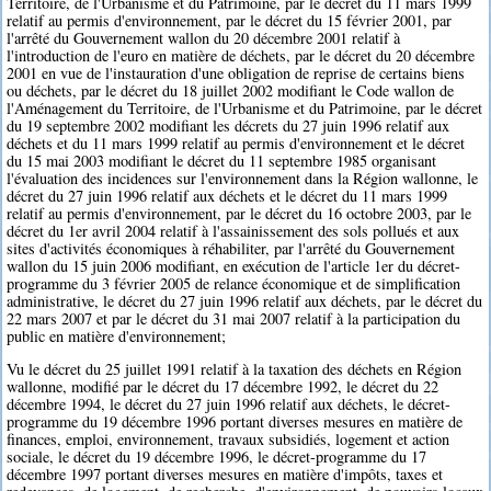
Territoire, de l'Urbanisme et du Patrimoine, par le décret du 11 mars 1999
relatif au permis d'environnement, par le décret du 15 février 2001, par
l'arrêté du Gouvernement wallon du 20 décembre 2001 relatif à
l'introduction de l'euro en matière de déchets, par le décret du 20 décembre
2001 en vue de l'instauration d'une obligation de reprise de certains biens
ou déchets, par le décret du 18 juillet 2002 modifiant le Code wallon de
l'Aménagement du Territoire, de l'Urbanisme et du Patrimoine, par le décret
du 19 septembre 2002 modifiant les décrets du 27 juin 1996 relatif aux
déchets et du 11 mars 1999 relatif au permis d'environnement et le décret
du 15 mai 2003 modifiant le décret du 11 septembre 1985 organisant
l'évaluation des incidences sur l'environnement dans la Région wallonne, le
décret du 27 juin 1996 relatif aux déchets et le décret du 11 mars 1999
relatif au permis d'environnement, par le décret du 16 octobre 2003, par le
décret du 1er avril 2004 relatif à l'assainissement des sols pollués et aux
sites d'activités économiques à réhabiliter, par l'arrêté du Gouvernement
wallon du 15 juin 2006 modifiant, en exécution de l'article 1er du décret-
programme du 3 février 2005 de relance économique et de simplification
administrative, le décret du 27 juin 1996 relatif aux déchets, par le décret du
22 mars 2007 et par le décret du 31 mai 2007 relatif à la participation du
public en matière d'environnement;
Vu le décret du 25 juillet 1991 relatif à la taxation des déchets en Région
wallonne, modifié par le décret du 17 décembre 1992, le décret du 22
décembre 1994, le décret du 27 juin 1996 relatif aux déchets, le décret-
programme du 19 décembre 1996 portant diverses mesures en matière de
finances, emploi, environnement, travaux subsidiés, logement et action
sociale, le décret du 19 décembre 1996, le décret-programme du 17
décembre 1997 portant diverses mesures en matière d'impôts, taxes et