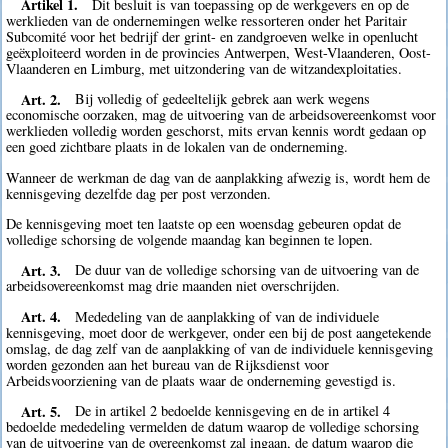
Artikel 1.
Dit besluit is van toepassing op de werkgevers en op de
werklieden van de ondernemingen welke ressorteren onder het Paritair
Subcomité voor het bedrijf der grint- en zandgroeven welke in openlucht
geëxploiteerd worden in de provincies Antwerpen, West-Vlaanderen, Oost-
Vlaanderen en Limburg, met uitzondering van de witzandexploitaties.
Art. 2.
Bij volledig of gedeeltelijk gebrek aan werk wegens
economische oorzaken, mag de uitvoering van de arbeidsovereenkomst voor
werklieden volledig worden geschorst, mits ervan kennis wordt gedaan op
een goed zichtbare plaats in de lokalen van de onderneming.
Wanneer de werkman de dag van de aanplakking afwezig is, wordt hem de
kennisgeving dezelfde dag per post verzonden.
De kennisgeving moet ten laatste op een woensdag gebeuren opdat de
volledige schorsing de volgende maandag kan beginnen te lopen.
Art. 3.
De duur van de volledige schorsing van de uitvoering van de
arbeidsovereenkomst mag drie maanden niet overschrijden.
Art. 4.
Mededeling van de aanplakking of van de individuele
kennisgeving, moet door de werkgever, onder een bij de post aangetekende
omslag, de dag zelf van de aanplakking of van de individuele kennisgeving
worden gezonden aan het bureau van de Rijksdienst voor
Arbeidsvoorziening van de plaats waar de onderneming gevestigd is.
Art. 5.
De in artikel 2 bedoelde kennisgeving en de in artikel 4
bedoelde mededeling vermelden de datum waarop de volledige schorsing
van de uitvoering van de overeenkomst zal ingaan, de datum waarop die