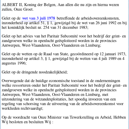
ALBERT II, Koning der Belgen, Aan allen die nu zijn en hierna wezen
zullen, Onze Groet.
wet van 3 juli 1978
Gelet op de
betreffende de arbeidsovereenkomsten,
inzonderheid op artikel 51, § 1, gewijzigd bij de wet van 26 juni 1992 en bij
het koninklijk besluit nr. 254 van 31 december 1983;
Gelet op het advies van het Paritair Subcomité voor het bedrijf der grint- en
zandgroeven welke in openlucht geëxploiteerd worden in de provincies
Antwerpen, West-Vlaanderen, Oost-Vlaanderen en Limburg;
Gelet op de wetten op de Raad van State, gecoördineerd op 12 januari 1973,
inzonderheid op artikel 3, § 1, gewijzigd bij de wetten van 4 juli 1989 en 4
augustus 1996;
Gelet op de dringende noodzakelijkheid;
Overwegende dat de huidige economische toestand in de ondernemingen
welke ressorteren onder het Paritair Subcomité voor het bedrijf der grint- en
zandgroeven welke in openlucht geëxploiteerd worden in de provincies
Antwerpen, West-Vlaanderen, Oost-Vlaanderen en Limburg, met
uitzondering van de witzandexploitaties, het spoedig invoeren van een
regeling van schorsing van de uitvoering van de arbeidsovereenkomst voor
werklieden rechtvaardigt;
Op de voordracht van Onze Minister van Tewerkstelling en Arbeid, Hebben
Wij besloten en besluiten Wij :