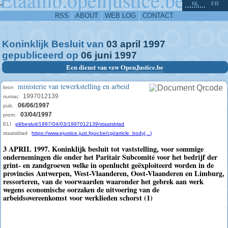
^
-
NL
FR
RSS
ABOUT
WEB LOG
CONTACT
Koninklijk Besluit van
03
april
1997
gepubliceerd op
06
juni
1997
Een dienst van vzw OpenJustice.be
ministerie van tewerkstelling en arbeid
bron
1997012139
numac
06/06/1997
pub.
03/04/1997
prom.
ELI
eli/besluit/1997/04/03/1997012139/staatsblad
staatsblad
https://www.ejustice.just.fgov.be/cgi/article_body(...)
3 APRIL 1997. Koninklijk besluit tot vaststelling, voor sommige
ondernemingen die onder het Paritair Subcomité voor het bedrijf der
grint- en zandgroeven welke in openlucht geëxploiteerd worden in de
provincies Antwerpen, West-Vlaanderen, Oost-Vlaanderen en Limburg,
ressorteren, van de voorwaarden waaronder het gebrek aan werk
wegens economische oorzaken de uitvoering van de
arbeidsovereenkomst voor werklieden schorst (1)