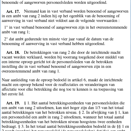
benoemde of aangeworven personeelsleden worden uitgeoefend.
Art. 17.
Niemand kan in vast verband worden benoemd of aangeworven
in een ambt van rang 2 indien hij op het ogenblik van de benoeming of
aanwerving in vast verband niet voldoet aan de volgende voorwaarden :
1° in vast verband benoemd of aangeworven zijn in het overeenstemmende
ambt van rang 1;
2° dat ambt gedurende ten minste vier jaar vanaf de datum van de
benoeming of aanwerving in vast verband hebben uitgeoefend.
Art. 18.
De betrekkingen van rang 2 die door de inrichtende macht
vacant worden verklaard, worden bij voorrang toegekend door middel van
een interne oproep gericht tot de personeelsleden van de betrokken
instelling die in vast verband benoemd of aangeworven zijn in een
overeenstemmend ambt van rang 1.
Naar aanleiding van de oproep bedoeld in artikel 6, maakt de inrichtende
macht een oproep bekend voor de reaffectaties en veranderingen van
affectatie voor elke betrekking die nog toe te kennen is na toepassing van
het eerste lid.
Art. 19.
§ 1. Het aantal betrekkingseenheden van personeelsleden die
een ambt van rang 2 uitoefenen, kan niet hoger zijn dan 1/3 van het totaal
aantal betrekkingen van het betrokken niveau. § 2. In afwijking van § 1, kan
een personeelslid een ambt in rang 2 uitoefenen, wanneer het totaal aantal
betrekkingseenheden van het betrokken niveau hoogstens twee eenheden
bedraagt. § 3. In het totaal aantal betrekkingseenheden bedoeld in de §§ 1 en
2 wordt (worden) het personeelslid (de personeelsleden) dat(die) een ambt