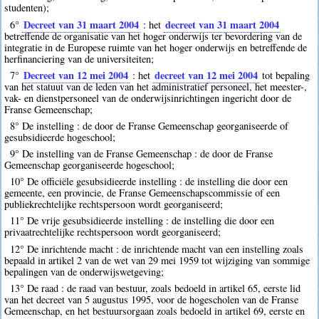
studenten);
Decreet van 31 maart 2004
decreet van 31 maart 2004
6°
: het
betreffende de organisatie van het hoger onderwijs ter bevordering van de
integratie in de Europese ruimte van het hoger onderwijs en betreffende de
herfinanciering van de universiteiten;
Decreet van 12 mei 2004
decreet van 12 mei 2004
7°
: het
tot bepaling
van het statuut van de leden van het administratief personeel, het meester-,
vak- en dienstpersoneel van de onderwijsinrichtingen ingericht door de
Franse Gemeenschap;
8° De instelling : de door de Franse Gemeenschap georganiseerde of
gesubsidieerde hogeschool;
9° De instelling van de Franse Gemeenschap : de door de Franse
Gemeenschap georganiseerde hogeschool;
10° De officiële gesubsidieerde instelling : de instelling die door een
gemeente, een provincie, de Franse Gemeenschapscommissie of een
publiekrechtelijke rechtspersoon wordt georganiseerd;
11° De vrije gesubsidieerde instelling : de instelling die door een
privaatrechtelijke rechtspersoon wordt georganiseerd;
12° De inrichtende macht : de inrichtende macht van een instelling zoals
bepaald in artikel 2 van de wet van 29 mei 1959 tot wijziging van sommige
bepalingen van de onderwijswetgeving;
13° De raad : de raad van bestuur, zoals bedoeld in artikel 65, eerste lid
van het decreet van 5 augustus 1995, voor de hogescholen van de Franse
Gemeenschap, en het bestuursorgaan zoals bedoeld in artikel 69, eerste en