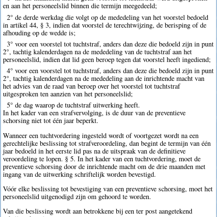
en aan het personeelslid binnen die termijn meegedeeld;
2° de derde werkdag die volgt op de mededeling van het voorstel bedoeld
in artikel 44, § 3, indien dat voorstel de terechtwijzing, de berisping of de
afhouding op de wedde is;
3° voor een voorstel tot tuchtstraf, anders dan deze die bedoeld zijn in punt
2°, tachtig kalenderdagen na de mededeling van de tuchtstraf aan het
personeelslid, indien dat lid geen beroep tegen dat voorstel heeft ingediend;
4° voor een voorstel tot tuchtstraf, anders dan deze die bedoeld zijn in punt
2°, tachtig kalenderdagen na de mededeling aan de inrichtende macht van
het advies van de raad van beroep over het voorstel tot tuchtstraf
uitgesproken ten aanzien van het personeelslid;
5° de dag waarop de tuchtstraf uitwerking heeft.
In het kader van een strafvervolging, is de duur van de preventieve
schorsing niet tot één jaar beperkt.
Wanneer een tuchtvordering ingesteld wordt of voortgezet wordt na een
gerechtelijke beslissing tot strafveroordeling, dan begint de termijn van één
jaar bedoeld in het eerste lid pas na de uitspraak van de definitieve
veroordeling te lopen. § 5. In het kader van een tuchtvordering, moet de
preventieve schorsing door de inrichtende macht om de drie maanden met
ingang van de uitwerking schriftelijk worden bevestigd.
Vóór elke beslissing tot bevestiging van een preventieve schorsing, moet het
personeelslid uitgenodigd zijn om gehoord te worden.
Van die beslissing wordt aan betrokkene bij een ter post aangetekend