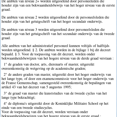
De ambten van niveau 2+ worden uitgeoefend door personeeleden die
houder zijn van een bekwaamheidsbewijs van het hoger niveau van de eerste
graad.
De ambten van niveau 2 worden uitgeoefend door de personeelsleden die
houder zijn van het getuigschrift van het hoger secundair onderwijs.
De ambten van niveau 3 worden uitgeoefend door personeelsleden die
houder zijn van het getuigschrift van het secundair onderwijs van de tweede
graad.
Alle ambten van het administratief personeel kunnen voltijds of halftijds
worden uitgeoefend. § 2. De ambten worden in de bijlage 1 bij dit decreet
bepaald. § 3. Voor de toepassing van dit decreet, worden onder
bekwaamheidsbewijzen van het hogere niveau van de derde graad verstaan :
1° de graden van doctor, arts, dierenarts of master, uitgereikt
overeenkomstig de wetgeving op de academische graden;
2° de andere graden van master, uitgereikt door het hoger onderwijs van
het lange type, of door een examencommissie voor het hoger onderwijs van
de Franse Gemeenschap, samengesteld overeenkomstig de bepalingen van
artikel 43 van het decreet van 5 augustus 1995;
3° de graad van master die kunststudies van de tweede cyclus van het
lange type bekrachtigt;
4° de diploma's uitgereikt door de Koninklijke Militaire School op het
einde van een tweede studiecyclus.
Voor de toepassing van dit decreet, worden verstaan onder
bekwaamheidsbewijzen van het hogere niveau van de eerste graad :