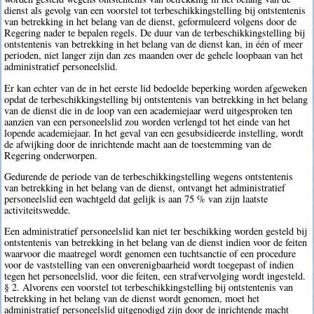
dienst als gevolg van een voorstel tot terbeschikkingstelling bij ontstentenis
van betrekking in het belang van de dienst, geformuleerd volgens door de
Regering nader te bepalen regels. De duur van de terbeschikkingstelling bij
ontstentenis van betrekking in het belang van de dienst kan, in één of meer
perioden, niet langer zijn dan zes maanden over de gehele loopbaan van het
administratief personeelslid.
Er kan echter van de in het eerste lid bedoelde beperking worden afgeweken
opdat de terbeschikkingstelling bij ontstentenis van betrekking in het belang
van de dienst die in de loop van een academiejaar werd uitgesproken ten
aanzien van een personeelslid zou worden verlengd tot het einde van het
lopende academiejaar. In het geval van een gesubsidieerde instelling, wordt
de afwijking door de inrichtende macht aan de toestemming van de
Regering onderworpen.
Gedurende de periode van de terbeschikkingstelling wegens ontstentenis
van betrekking in het belang van de dienst, ontvangt het administratief
personeelslid een wachtgeld dat gelijk is aan 75 % van zijn laatste
activiteitswedde.
Een administratief personeelslid kan niet ter beschikking worden gesteld bij
ontstentenis van betrekking in het belang van de dienst indien voor de feiten
waarvoor die maatregel wordt genomen een tuchtsanctie of een procedure
voor de vaststelling van een onverenigbaarheid wordt toegepast of indien
tegen het personeelslid, voor die feiten, een strafvervolging wordt ingesteld.
§ 2. Alvorens een voorstel tot terbeschikkingstelling bij ontstentenis van
betrekking in het belang van de dienst wordt genomen, moet het
administratief personeelslid uitgenodigd zijn door de inrichtende macht