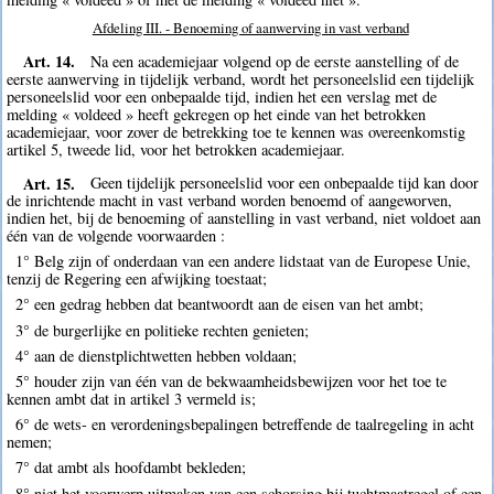
Afdeling III. - Benoeming of aanwerving in vast verband
Art. 14.
Na een academiejaar volgend op de eerste aanstelling of de
eerste aanwerving in tijdelijk verband, wordt het personeelslid een tijdelijk
personeelslid voor een onbepaalde tijd, indien het een verslag met de
melding « voldeed » heeft gekregen op het einde van het betrokken
academiejaar, voor zover de betrekking toe te kennen was overeenkomstig
artikel 5, tweede lid, voor het betrokken academiejaar.
Art. 15.
Geen tijdelijk personeelslid voor een onbepaalde tijd kan door
de inrichtende macht in vast verband worden benoemd of aangeworven,
indien het, bij de benoeming of aanstelling in vast verband, niet voldoet aan
één van de volgende voorwaarden :
1° Belg zijn of onderdaan van een andere lidstaat van de Europese Unie,
tenzij de Regering een afwijking toestaat;
2° een gedrag hebben dat beantwoordt aan de eisen van het ambt;
3° de burgerlijke en politieke rechten genieten;
4° aan de dienstplichtwetten hebben voldaan;
5° houder zijn van één van de bekwaamheidsbewijzen voor het toe te
kennen ambt dat in artikel 3 vermeld is;
6° de wets- en verordeningsbepalingen betreffende de taalregeling in acht
nemen;
7° dat ambt als hoofdambt bekleden;
8° niet het voorwerp uitmaken van een schorsing bij tuchtmaatregel of een