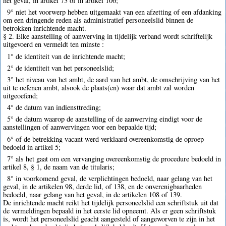
het geval, in artikel 73 of in artikel 106;
9° niet het voorwerp hebben uitgemaakt van een afzetting of een afdanking
om een dringende reden als administratief personeelslid binnen de
betrokken inrichtende macht.
§ 2. Elke aanstelling of aanwerving in tijdelijk verband wordt schriftelijk
uitgevoerd en vermeldt ten minste :
1° de identiteit van de inrichtende macht;
2° de identiteit van het personeelslid;
3° het niveau van het ambt, de aard van het ambt, de omschrijving van het
uit te oefenen ambt, alsook de plaats(en) waar dat ambt zal worden
uitgeoefend;
4° de datum van indiensttreding;
5° de datum waarop de aanstelling of de aanwerving eindigt voor de
aanstellingen of aanwervingen voor een bepaalde tijd;
6° of de betrekking vacant werd verklaard overeenkomstig de oproep
bedoeld in artikel 5;
7° als het gaat om een vervanging overeenkomstig de procedure bedoeld in
artikel 8, § 1, de naam van de titularis;
8° in voorkomend geval, de verplichtingen bedoeld, naar gelang van het
geval, in de artikelen 98, derde lid, of 138, en de onverenigbaarheden
bedoeld, naar gelang van het geval, in de artikelen 108 of 139.
De inrichtende macht reikt het tijdelijk personeelslid een schriftstuk uit dat
de vermeldingen bepaald in het eerste lid opneemt. Als er geen schriftstuk
is, wordt het personeelslid geacht aangesteld of aangeworven te zijn in het