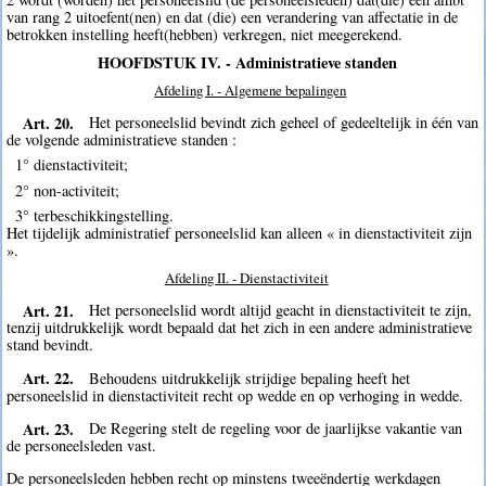
van rang 2 uitoefent(nen) en dat (die) een verandering van affectatie in de
betrokken instelling heeft(hebben) verkregen, niet meegerekend.
HOOFDSTUK IV. - Administratieve standen
Afdeling I. - Algemene bepalingen
Art. 20.
Het personeelslid bevindt zich geheel of gedeeltelijk in één van
de volgende administratieve standen :
1° dienstactiviteit;
2° non-activiteit;
3° terbeschikkingstelling.
Het tijdelijk administratief personeelslid kan alleen « in dienstactiviteit zijn
».
Afdeling II. - Dienstactiviteit
Art. 21.
Het personeelslid wordt altijd geacht in dienstactiviteit te zijn,
tenzij uitdrukkelijk wordt bepaald dat het zich in een andere administratieve
stand bevindt.
Art. 22.
Behoudens uitdrukkelijk strijdige bepaling heeft het
personeelslid in dienstactiviteit recht op wedde en op verhoging in wedde.
Art. 23.
De Regering stelt de regeling voor de jaarlijkse vakantie van
de personeelsleden vast.
De personeelsleden hebben recht op minstens tweeëndertig werkdagen