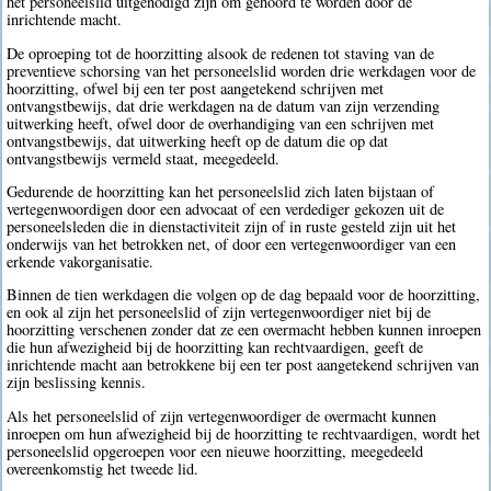
het personeelslid uitgenodigd zijn om gehoord te worden door de
inrichtende macht.
De oproeping tot de hoorzitting alsook de redenen tot staving van de
preventieve schorsing van het personeelslid worden drie werkdagen voor de
hoorzitting, ofwel bij een ter post aangetekend schrijven met
ontvangstbewijs, dat drie werkdagen na de datum van zijn verzending
uitwerking heeft, ofwel door de overhandiging van een schrijven met
ontvangstbewijs, dat uitwerking heeft op de datum die op dat
ontvangstbewijs vermeld staat, meegedeeld.
Gedurende de hoorzitting kan het personeelslid zich laten bijstaan of
vertegenwoordigen door een advocaat of een verdediger gekozen uit de
personeelsleden die in dienstactiviteit zijn of in ruste gesteld zijn uit het
onderwijs van het betrokken net, of door een vertegenwoordiger van een
erkende vakorganisatie.
Binnen de tien werkdagen die volgen op de dag bepaald voor de hoorzitting,
en ook al zijn het personeelslid of zijn vertegenwoordiger niet bij de
hoorzitting verschenen zonder dat ze een overmacht hebben kunnen inroepen
die hun afwezigheid bij de hoorzitting kan rechtvaardigen, geeft de
inrichtende macht aan betrokkene bij een ter post aangetekend schrijven van
zijn beslissing kennis.
Als het personeelslid of zijn vertegenwoordiger de overmacht kunnen
inroepen om hun afwezigheid bij de hoorzitting te rechtvaardigen, wordt het
personeelslid opgeroepen voor een nieuwe hoorzitting, meegedeeld
overeenkomstig het tweede lid.