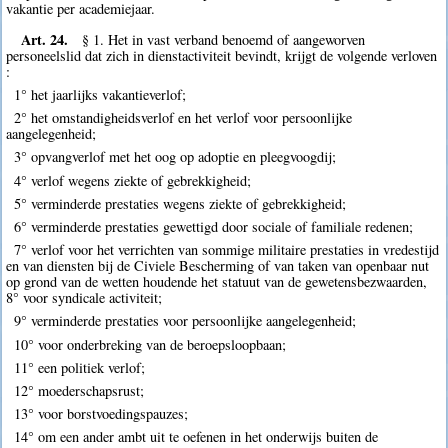
vakantie per academiejaar.
Art. 24.
§ 1. Het in vast verband benoemd of aangeworven
personeelslid dat zich in dienstactiviteit bevindt, krijgt de volgende verloven
:
1° het jaarlijks vakantieverlof;
2° het omstandigheidsverlof en het verlof voor persoonlijke
aangelegenheid;
3° opvangverlof met het oog op adoptie en pleegvoogdij;
4° verlof wegens ziekte of gebrekkigheid;
5° verminderde prestaties wegens ziekte of gebrekkigheid;
6° verminderde prestaties gewettigd door sociale of familiale redenen;
7° verlof voor het verrichten van sommige militaire prestaties in vredestijd
en van diensten bij de Civiele Bescherming of van taken van openbaar nut
op grond van de wetten houdende het statuut van de gewetensbezwaarden,
8° voor syndicale activiteit;
9° verminderde prestaties voor persoonlijke aangelegenheid;
10° voor onderbreking van de beroepsloopbaan;
11° een politiek verlof;
12° moederschapsrust;
13° voor borstvoedingspauzes;
14° om een ander ambt uit te oefenen in het onderwijs buiten de