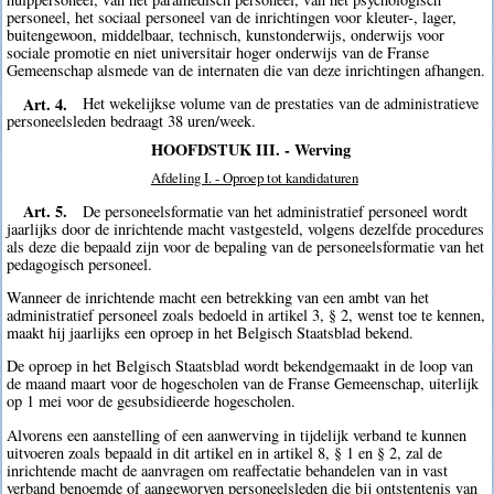
personeel, het sociaal personeel van de inrichtingen voor kleuter-, lager,
buitengewoon, middelbaar, technisch, kunstonderwijs, onderwijs voor
sociale promotie en niet universitair hoger onderwijs van de Franse
Gemeenschap alsmede van de internaten die van deze inrichtingen afhangen.
Art. 4.
Het wekelijkse volume van de prestaties van de administratieve
personeelsleden bedraagt 38 uren/week.
HOOFDSTUK III. - Werving
Afdeling I. - Oproep tot kandidaturen
Art. 5.
De personeelsformatie van het administratief personeel wordt
jaarlijks door de inrichtende macht vastgesteld, volgens dezelfde procedures
als deze die bepaald zijn voor de bepaling van de personeelsformatie van het
pedagogisch personeel.
Wanneer de inrichtende macht een betrekking van een ambt van het
administratief personeel zoals bedoeld in artikel 3, § 2, wenst toe te kennen,
maakt hij jaarlijks een oproep in het Belgisch Staatsblad bekend.
De oproep in het Belgisch Staatsblad wordt bekendgemaakt in de loop van
de maand maart voor de hogescholen van de Franse Gemeenschap, uiterlijk
op 1 mei voor de gesubsidieerde hogescholen.
Alvorens een aanstelling of een aanwerving in tijdelijk verband te kunnen
uitvoeren zoals bepaald in dit artikel en in artikel 8, § 1 en § 2, zal de
inrichtende macht de aanvragen om reaffectatie behandelen van in vast
verband benoemde of aangeworven personeelsleden die bij ontstentenis van