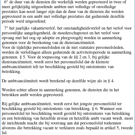
6° de duur van de diensten die werkelijk werden gepresteerd in twee of
meer gelijktijdig uitgeoefende ambten met volledige of onvolledige
prestaties kan nooit langer zijn dan de duur van de diensten die werden
gepresteerd in een ambt met volledige prestaties dat gedurende dezelfde
periode werd uitgeoefend;
7° het jaarlijks vakantieverlof, het omstandigheidsverlof en het verlof voor
persoonlijke aangelegenheid, de moederschapsrust en het verlof voor
opvang met het oog op adoptie en pleegvoogdij worden in aanmerking
genomen voor de berekening van de dienstanciënniteit.
Voor de tijdelijke personeelsleden en de niet statutaire personeelsleden,
worden de verlofdagen alleen gedurende de activiteitsperiode in aanmerking
genomen. § 5. Voor de toepassing van de §§ 2 en 3, bij gelijke
dienstanciënniteit, wordt eerst het personeelslid dat de kleinste
ambtsanciënniteit telt ter beschikking gesteld bij ontstentenis van
betrekking.
De ambtsanciënniteit wordt berekend op dezelfde wijze als in § 4.
Worden echter alleen in aanmerking genomen, de diensten die in het
betrokken ambt werden gepresteerd.
Bij gelijke ambtsanciënniteit, wordt eerst het jongste personeelslid ter
beschikking gesteld bij ontstentenis van betrekking. § 6. Wanneer een
personeelslid ter beschikking wordt gesteld bij ontstentenis van betrekking
en een betrekking van hetzelfde niveau en hetzelfde ambt vacant wordt, moet
de inrichtende macht die bij voorrang aan dat personeelslid toekennen
alvorens die betrekking vacant te verklaren zoals bepaald in artikel 5, tweede
lid.