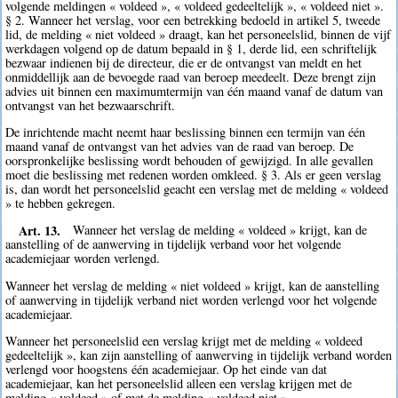
volgende meldingen « voldeed », « voldeed gedeeltelijk », « voldeed niet ».
§ 2. Wanneer het verslag, voor een betrekking bedoeld in artikel 5, tweede
lid, de melding « niet voldeed » draagt, kan het personeelslid, binnen de vijf
werkdagen volgend op de datum bepaald in § 1, derde lid, een schriftelijk
bezwaar indienen bij de directeur, die er de ontvangst van meldt en het
onmiddellijk aan de bevoegde raad van beroep meedeelt. Deze brengt zijn
advies uit binnen een maximumtermijn van één maand vanaf de datum van
ontvangst van het bezwaarschrift.
De inrichtende macht neemt haar beslissing binnen een termijn van één
maand vanaf de ontvangst van het advies van de raad van beroep. De
oorspronkelijke beslissing wordt behouden of gewijzigd. In alle gevallen
moet die beslissing met redenen worden omkleed. § 3. Als er geen verslag
is, dan wordt het personeelslid geacht een verslag met de melding « voldeed
» te hebben gekregen.
Art. 13.
Wanneer het verslag de melding « voldeed » krijgt, kan de
aanstelling of de aanwerving in tijdelijk verband voor het volgende
academiejaar worden verlengd.
Wanneer het verslag de melding « niet voldeed » krijgt, kan de aanstelling
of aanwerving in tijdelijk verband niet worden verlengd voor het volgende
academiejaar.
Wanneer het personeelslid een verslag krijgt met de melding « voldeed
gedeeltelijk », kan zijn aanstelling of aanwerving in tijdelijk verband worden
verlengd voor hoogstens één academiejaar. Op het einde van dat
academiejaar, kan het personeelslid alleen een verslag krijgen met de
melding « voldeed » of met de melding « voldeed niet ».