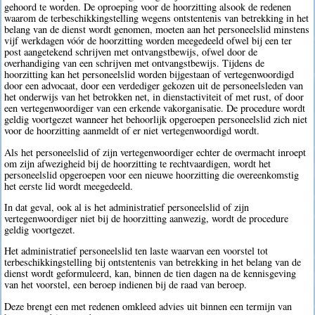
gehoord te worden. De oproeping voor de hoorzitting alsook de redenen
waarom de terbeschikkingstelling wegens ontstentenis van betrekking in het
belang van de dienst wordt genomen, moeten aan het personeelslid minstens
vijf werkdagen vóór de hoorzitting worden meegedeeld ofwel bij een ter
post aangetekend schrijven met ontvangstbewijs, ofwel door de
overhandiging van een schrijven met ontvangstbewijs. Tijdens de
hoorzitting kan het personeelslid worden bijgestaan of vertegenwoordigd
door een advocaat, door een verdediger gekozen uit de personeelsleden van
het onderwijs van het betrokken net, in dienstactiviteit of met rust, of door
een vertegenwoordiger van een erkende vakorganisatie. De procedure wordt
geldig voortgezet wanneer het behoorlijk opgeroepen personeelslid zich niet
voor de hoorzitting aanmeldt of er niet vertegenwoordigd wordt.
Als het personeelslid of zijn vertegenwoordiger echter de overmacht inroept
om zijn afwezigheid bij de hoorzitting te rechtvaardigen, wordt het
personeelslid opgeroepen voor een nieuwe hoorzitting die overeenkomstig
het eerste lid wordt meegedeeld.
In dat geval, ook al is het administratief personeelslid of zijn
vertegenwoordiger niet bij de hoorzitting aanwezig, wordt de procedure
geldig voortgezet.
Het administratief personeelslid ten laste waarvan een voorstel tot
terbeschikkingstelling bij ontstentenis van betrekking in het belang van de
dienst wordt geformuleerd, kan, binnen de tien dagen na de kennisgeving
van het voorstel, een beroep indienen bij de raad van beroep.
Deze brengt een met redenen omkleed advies uit binnen een termijn van