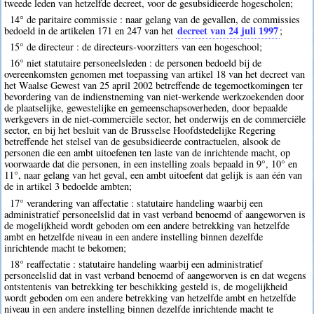
tweede leden van hetzelfde decreet, voor de gesubsidieerde hogescholen;
14° de paritaire commissie : naar gelang van de gevallen, de commissies
decreet van 24 juli 1997
bedoeld in de artikelen 171 en 247 van het
;
15° de directeur : de directeurs-voorzitters van een hogeschool;
16° niet statutaire personeelsleden : de personen bedoeld bij de
overeenkomsten genomen met toepassing van artikel 18 van het decreet van
het Waalse Gewest van 25 april 2002 betreffende de tegemoetkomingen ter
bevordering van de indienstneming van niet-werkende werkzoekenden door
de plaatselijke, gewestelijke en gemeenschapsoverheden, door bepaalde
werkgevers in de niet-commerciële sector, het onderwijs en de commerciële
sector, en bij het besluit van de Brusselse Hoofdstedelijke Regering
betreffende het stelsel van de gesubsidieerde contractuelen, alsook de
personen die een ambt uitoefenen ten laste van de inrichtende macht, op
voorwaarde dat die personen, in een instelling zoals bepaald in 9°, 10° en
11°, naar gelang van het geval, een ambt uitoefent dat gelijk is aan één van
de in artikel 3 bedoelde ambten;
17° verandering van affectatie : statutaire handeling waarbij een
administratief personeelslid dat in vast verband benoemd of aangeworven is
de mogelijkheid wordt geboden om een andere betrekking van hetzelfde
ambt en hetzelfde niveau in een andere instelling binnen dezelfde
inrichtende macht te bekomen;
18° reaffectatie : statutaire handeling waarbij een administratief
personeelslid dat in vast verband benoemd of aangeworven is en dat wegens
ontstentenis van betrekking ter beschikking gesteld is, de mogelijkheid
wordt geboden om een andere betrekking van hetzelfde ambt en hetzelfde
niveau in een andere instelling binnen dezelfde inrichtende macht te