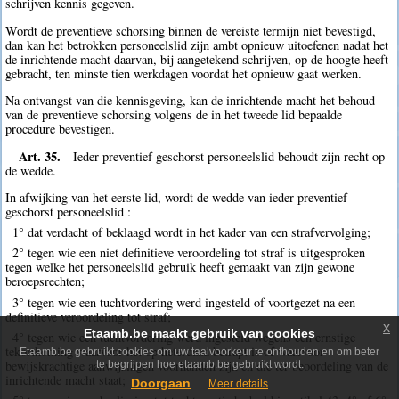
schrijven kennis gegeven.
Wordt de preventieve schorsing binnen de vereiste termijn niet bevestigd,
dan kan het betrokken personeelslid zijn ambt opnieuw uitoefenen nadat het
de inrichtende macht daarvan, bij aangetekend schrijven, op de hoogte heeft
gebracht, ten minste tien werkdagen voordat het opnieuw gaat werken.
Na ontvangst van die kennisgeving, kan de inrichtende macht het behoud
van de preventieve schorsing volgens de in het tweede lid bepaalde
procedure bevestigen.
Art. 35.
Ieder preventief geschorst personeelslid behoudt zijn recht op
de wedde.
In afwijking van het eerste lid, wordt de wedde van ieder preventief
geschorst personeelslid :
1° dat verdacht of beklaagd wordt in het kader van een strafvervolging;
2° tegen wie een niet definitieve veroordeling tot straf is uitgesproken
tegen welke het personeelslid gebruik heeft gemaakt van zijn gewone
beroepsrechten;
3° tegen wie een tuchtvordering werd ingesteld of voortgezet na een
definitieve veroordeling tot straf;
x
Etaamb.be maakt gebruik van cookies
4° tegen wie een tuchtvordering werd ingesteld wegens een ernstige
tekortkoming waarvoor het op heterdaad betrapt is of waarvoor
Etaamb.be gebruikt cookies om uw taalvoorkeur te onthouden en om beter
bewijskrachtige aanwijzingen voorhanden zijn en die ter beoordeling van de
te begrijpen hoe etaamb.be gebruikt wordt.
inrichtende macht staat;
Doorgaan
Meer details