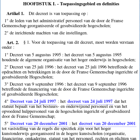
HOOFDSTUK I. - Toepassingsgebied en definities
Artikel 1.
Dit decreet is van toepassing op :
1° de leden van het administratief personeel van de door de Franse
Gemeenschap georganiseerde of gesubsidieerde hogescholen;
2° de inrichtende machten van die instellingen.
Art. 2.
§ 1. Voor de toepassing van dit decreet, moet worden verstaan
onder :
1° Decreet van 5 augustus 1995 : het decreet van 5 augustus 1995
houdende de algemene organisatie van het hoger onderwijs in hogescholen;
2° Decreet van 25 juli 1996 : het decreet van 25 juli 1996 betreffende de
opdrachten en betrekkingen in de door de Franse Gemeenschap ingerichte of
gesubsidieerde Hogescholen;
3° Decreet van 9 september 1996 : het decreet van 9 september 1996
betreffende de financiering van de door de Franse Gemeenschap ingerichte
of gesubsidieerde Hogescholen;
Decreet van 24 juli 1997
decreet van 24 juli 1997
4°
: het
dat het
statuut bepaalt van het bestuurs- en onderwijzend personeel en van het
opvoedend hulppersoneel van de hogescholen ingericht of gesubsidieerd
door de Franse Gemeenschap;
Decreet van 20 december 2001
decreet van 20 december 2001
5°
: het
tot vaststelling van de regels die specifiek zijn voor het hoger
kunstonderwijs georganiseerd in de hogere kunstscholen (organisatie,
financiering, omkadering, statuut van het personeel, rechten en plichten van