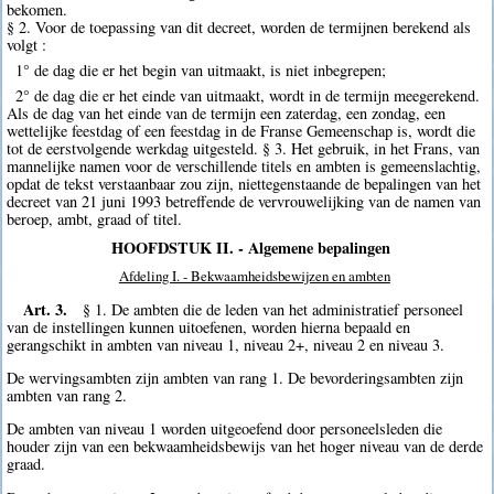
bekomen.
§ 2. Voor de toepassing van dit decreet, worden de termijnen berekend als
volgt :
1° de dag die er het begin van uitmaakt, is niet inbegrepen;
2° de dag die er het einde van uitmaakt, wordt in de termijn meegerekend.
Als de dag van het einde van de termijn een zaterdag, een zondag, een
wettelijke feestdag of een feestdag in de Franse Gemeenschap is, wordt die
tot de eerstvolgende werkdag uitgesteld. § 3. Het gebruik, in het Frans, van
mannelijke namen voor de verschillende titels en ambten is gemeenslachtig,
opdat de tekst verstaanbaar zou zijn, niettegenstaande de bepalingen van het
decreet van 21 juni 1993 betreffende de vervrouwelijking van de namen van
beroep, ambt, graad of titel.
HOOFDSTUK II. - Algemene bepalingen
Afdeling I. - Bekwaamheidsbewijzen en ambten
Art. 3.
§ 1. De ambten die de leden van het administratief personeel
van de instellingen kunnen uitoefenen, worden hierna bepaald en
gerangschikt in ambten van niveau 1, niveau 2+, niveau 2 en niveau 3.
De wervingsambten zijn ambten van rang 1. De bevorderingsambten zijn
ambten van rang 2.
De ambten van niveau 1 worden uitgeoefend door personeelsleden die
houder zijn van een bekwaamheidsbewijs van het hoger niveau van de derde
graad.