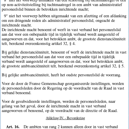
op non-activiteitstelling bij tuchtmaatregel in een ambt van administratief
personeelslid binnen de betrokken inrichtende macht;
9° niet het voorwerp hebben uitgemaakt van een afzetting of een afdanking
om een dringende reden als administratief personeelslid, ongeacht de
inrichtende macht.
De inrichtende macht benoemt of werft in vast verband het personeelslid
aan dat voor een onbepaalde tijd in tijdelijk verband wordt aangesteld of
aangeworven en dat, voor het betrokken ambt, de grootste dienstanciënniteit
telt, berekend overeenkomstig artikel 32, § 4.
Bij gelijke dienstanciënniteit, benoemt of werft de inrichtende macht in vast
verband het personeelslid aan dat voor een onbepaalde tijd in tijdelijk
verband wordt aangesteld of aangeworven en dat, voor het betrokken ambt,
de grootste ambtsanciënniteit telt, berekend overeenkomstig artikel 32, § 5.
Bij gelijke ambtsanciënniteit, heeft het oudste personeelslid de voorrang.
Voor de door de Franse Gemeenschap georganiseerde instellingen, worden
de personeelsleden door de Regering op de voordracht van de Raad in vast
verband benoemd.
Voor de gesubsidieerde instellingen, worden de personeelsleden, naar
gelang van het geval, door de inrichtende macht in vast verband
aangeworven of benoemd, op de voordracht van de directie of de Raad.
Afdeling IV. - Bevordering
Art. 16.
De ambten van rang 2 kunnen alleen door in vast verband