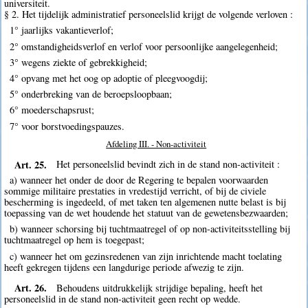
universiteit.
§ 2. Het tijdelijk administratief personeelslid krijgt de volgende verloven :
1° jaarlijks vakantieverlof;
2° omstandigheidsverlof en verlof voor persoonlijke aangelegenheid;
3° wegens ziekte of gebrekkigheid;
4° opvang met het oog op adoptie of pleegvoogdij;
5° onderbreking van de beroepsloopbaan;
6° moederschapsrust;
7° voor borstvoedingspauzes.
Afdeling III. - Non-activiteit
Art. 25.
Het personeelslid bevindt zich in de stand non-activiteit :
a) wanneer het onder de door de Regering te bepalen voorwaarden
sommige militaire prestaties in vredestijd verricht, of bij de civiele
bescherming is ingedeeld, of met taken ten algemenen nutte belast is bij
toepassing van de wet houdende het statuut van de gewetensbezwaarden;
b) wanneer schorsing bij tuchtmaatregel of op non-activiteitsstelling bij
tuchtmaatregel op hem is toegepast;
c) wanneer het om gezinsredenen van zijn inrichtende macht toelating
heeft gekregen tijdens een langdurige periode afwezig te zijn.
Art. 26.
Behoudens uitdrukkelijk strijdige bepaling, heeft het
personeelslid in de stand non-activiteit geen recht op wedde.