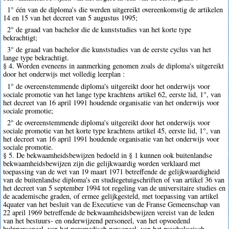
1° één van de diploma's die werden uitgereikt overeenkomstig de artikelen
14 en 15 van het decreet van 5 augustus 1995;
2° de graad van bachelor die de kunststudies van het korte type
bekrachtigt;
3° de graad van bachelor die kunststudies van de eerste cyclus van het
lange type bekrachtigt.
§ 4. Worden eveneens in aanmerking genomen zoals de diploma's uitgereikt
door het onderwijs met volledig leerplan :
1° de overeenstemmende diploma's uitgereikt door het onderwijs voor
sociale promotie van het lange type krachtens artikel 62, eerste lid, 1°, van
het decreet van 16 april 1991 houdende organisatie van het onderwijs voor
sociale promotie;
2° de overeenstemmende diploma's uitgereikt door het onderwijs voor
sociale promotie van het korte type krachtens artikel 45, eerste lid, 1°, van
het decreet van 16 april 1991 houdende organisatie van het onderwijs voor
sociale promotie.
§ 5. De bekwaamheidsbewijzen bedoeld in § 1 kunnen ook buitenlandse
bekwaamheidsbewijzen zijn die gelijkwaardig worden verklaard met
toepassing van de wet van 19 maart 1971 betreffende de gelijkwaardigheid
van de buitenlandse diploma's en studiegetuigschriften of van artikel 36 van
het decreet van 5 september 1994 tot regeling van de universitaire studies en
de academische graden, of ermee gelijkgesteld, met toepassing van artikel
4quater van het besluit van de Executieve van de Franse Gemeenschap van
22 april 1969 betreffende de bekwaamheidsbewijzen vereist van de leden
van het bestuurs- en onderwijzend personeel, van het opvoedend
hulppersoneel, van het paramedisch personeel, van het psychologisch