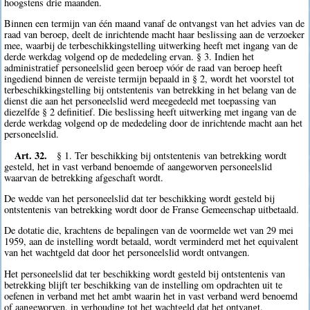
hoogstens drie maanden.
Binnen een termijn van één maand vanaf de ontvangst van het advies van de
raad van beroep, deelt de inrichtende macht haar beslissing aan de verzoeker
mee, waarbij de terbeschikkingstelling uitwerking heeft met ingang van de
derde werkdag volgend op de mededeling ervan. § 3. Indien het
administratief personeelslid geen beroep vóór de raad van beroep heeft
ingediend binnen de vereiste termijn bepaald in § 2, wordt het voorstel tot
terbeschikkingstelling bij ontstentenis van betrekking in het belang van de
dienst die aan het personeelslid werd meegedeeld met toepassing van
diezelfde § 2 definitief. Die beslissing heeft uitwerking met ingang van de
derde werkdag volgend op de mededeling door de inrichtende macht aan het
personeelslid.
Art. 32.
§ 1. Ter beschikking bij ontstentenis van betrekking wordt
gesteld, het in vast verband benoemde of aangeworven personeelslid
waarvan de betrekking afgeschaft wordt.
De wedde van het personeelslid dat ter beschikking wordt gesteld bij
ontstentenis van betrekking wordt door de Franse Gemeenschap uitbetaald.
De dotatie die, krachtens de bepalingen van de voormelde wet van 29 mei
1959, aan de instelling wordt betaald, wordt verminderd met het equivalent
van het wachtgeld dat door het personeelslid wordt ontvangen.
Het personeelslid dat ter beschikking wordt gesteld bij ontstentenis van
betrekking blijft ter beschikking van de instelling om opdrachten uit te
oefenen in verband met het ambt waarin het in vast verband werd benoemd
of aangeworven, in verhouding tot het wachtgeld dat het ontvangt.