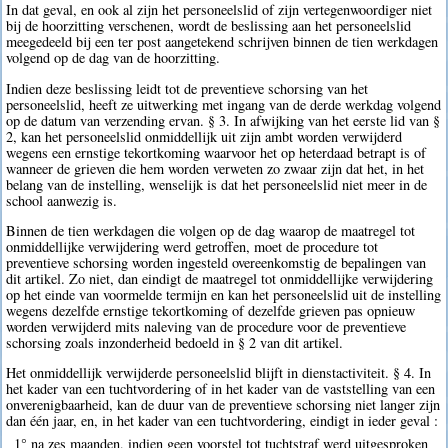
In dat geval, en ook al zijn het personeelslid of zijn vertegenwoordiger niet
bij de hoorzitting verschenen, wordt de beslissing aan het personeelslid
meegedeeld bij een ter post aangetekend schrijven binnen de tien werkdagen
volgend op de dag van de hoorzitting.
Indien deze beslissing leidt tot de preventieve schorsing van het
personeelslid, heeft ze uitwerking met ingang van de derde werkdag volgend
op de datum van verzending ervan. § 3. In afwijking van het eerste lid van §
2, kan het personeelslid onmiddellijk uit zijn ambt worden verwijderd
wegens een ernstige tekortkoming waarvoor het op heterdaad betrapt is of
wanneer de grieven die hem worden verweten zo zwaar zijn dat het, in het
belang van de instelling, wenselijk is dat het personeelslid niet meer in de
school aanwezig is.
Binnen de tien werkdagen die volgen op de dag waarop de maatregel tot
onmiddellijke verwijdering werd getroffen, moet de procedure tot
preventieve schorsing worden ingesteld overeenkomstig de bepalingen van
dit artikel. Zo niet, dan eindigt de maatregel tot onmiddellijke verwijdering
op het einde van voormelde termijn en kan het personeelslid uit de instelling
wegens dezelfde ernstige tekortkoming of dezelfde grieven pas opnieuw
worden verwijderd mits naleving van de procedure voor de preventieve
schorsing zoals inzonderheid bedoeld in § 2 van dit artikel.
Het onmiddellijk verwijderde personeelslid blijft in dienstactiviteit. § 4. In
het kader van een tuchtvordering of in het kader van de vaststelling van een
onverenigbaarheid, kan de duur van de preventieve schorsing niet langer zijn
dan één jaar, en, in het kader van een tuchtvordering, eindigt in ieder geval :
1° na zes maanden, indien geen voorstel tot tuchtstraf werd uitgesproken