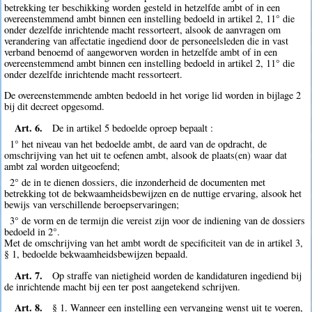
betrekking ter beschikking worden gesteld in hetzelfde ambt of in een
overeenstemmend ambt binnen een instelling bedoeld in artikel 2, 11° die
onder dezelfde inrichtende macht ressorteert, alsook de aanvragen om
verandering van affectatie ingediend door de personeelsleden die in vast
verband benoemd of aangeworven worden in hetzelfde ambt of in een
overeenstemmend ambt binnen een instelling bedoeld in artikel 2, 11° die
onder dezelfde inrichtende macht ressorteert.
De overeenstemmende ambten bedoeld in het vorige lid worden in bijlage 2
bij dit decreet opgesomd.
Art. 6.
De in artikel 5 bedoelde oproep bepaalt :
1° het niveau van het bedoelde ambt, de aard van de opdracht, de
omschrijving van het uit te oefenen ambt, alsook de plaats(en) waar dat
ambt zal worden uitgeoefend;
2° de in te dienen dossiers, die inzonderheid de documenten met
betrekking tot de bekwaamheidsbewijzen en de nuttige ervaring, alsook het
bewijs van verschillende beroepservaringen;
3° de vorm en de termijn die vereist zijn voor de indiening van de dossiers
bedoeld in 2°.
Met de omschrijving van het ambt wordt de specificiteit van de in artikel 3,
§ 1, bedoelde bekwaamheidsbewijzen bepaald.
Art. 7.
Op straffe van nietigheid worden de kandidaturen ingediend bij
de inrichtende macht bij een ter post aangetekend schrijven.
Art. 8.
§ 1. Wanneer een instelling een vervanging wenst uit te voeren,