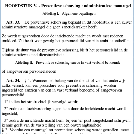
HOOFDSTUK V. - Preventieve schorsing : administratieve maatregel
Afdeling I. - Algemene bepalingen
Art. 33.
De preventieve schorsing bepaald in dit hoofdstuk is een zuiver
administratieve maatregel die geen sanctiekarakter heeft.
Ze wordt uitgesproken door de inrichtende macht en wordt met redenen
omkleed. Zij heeft voor gevolg het personeelslid van zijn ambt te ontheffen.
Tijdens de duur van de preventieve schorsing blijft het personeelslid in de
administratieve stand dienstactiviteit.
Afdeling II. - Preventieve schorsing van de in vast verband benoemde
of aangeworven personeelsleden
Art. 34.
§ 1. Wanneer het belang van de dienst of van het onderwijs
zulks vereist, kan een procedure voor preventieve schorsing worden
ingesteld ten aanzien van een in vast verband benoemd of aangeworven
personeelslid :
1° indien het strafrechtelijk vervolgd wordt;
2° zodra een tuchtvordering tegen hem door de inrichtende macht wordt
ingesteld;
3° zodra de inrichtende macht hem, bij een ter post aangetekend schrijven,
kennis geeft van de vaststelling van een onverenigbaarheid.
§ 2. Voordat een maatregel tot preventieve schorsing wordt getroffen, moet