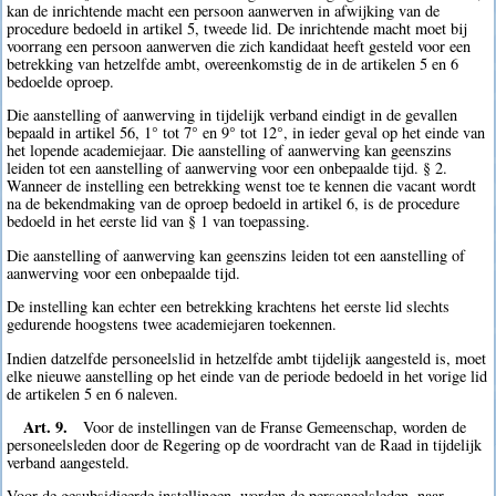
kan de inrichtende macht een persoon aanwerven in afwijking van de
procedure bedoeld in artikel 5, tweede lid. De inrichtende macht moet bij
voorrang een persoon aanwerven die zich kandidaat heeft gesteld voor een
betrekking van hetzelfde ambt, overeenkomstig de in de artikelen 5 en 6
bedoelde oproep.
Die aanstelling of aanwerving in tijdelijk verband eindigt in de gevallen
bepaald in artikel 56, 1° tot 7° en 9° tot 12°, in ieder geval op het einde van
het lopende academiejaar. Die aanstelling of aanwerving kan geenszins
leiden tot een aanstelling of aanwerving voor een onbepaalde tijd. § 2.
Wanneer de instelling een betrekking wenst toe te kennen die vacant wordt
na de bekendmaking van de oproep bedoeld in artikel 6, is de procedure
bedoeld in het eerste lid van § 1 van toepassing.
Die aanstelling of aanwerving kan geenszins leiden tot een aanstelling of
aanwerving voor een onbepaalde tijd.
De instelling kan echter een betrekking krachtens het eerste lid slechts
gedurende hoogstens twee academiejaren toekennen.
Indien datzelfde personeelslid in hetzelfde ambt tijdelijk aangesteld is, moet
elke nieuwe aanstelling op het einde van de periode bedoeld in het vorige lid
de artikelen 5 en 6 naleven.
Art. 9.
Voor de instellingen van de Franse Gemeenschap, worden de
personeelsleden door de Regering op de voordracht van de Raad in tijdelijk
verband aangesteld.
Voor de gesubsidieerde instellingen, worden de personeelsleden, naar