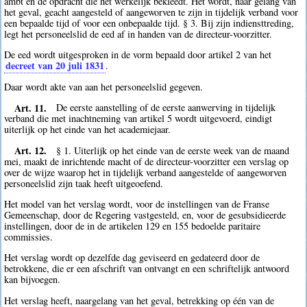
ambt en de opdracht die het werkelijk bekleedt. Het wordt, naar gelang van
het geval, geacht aangesteld of aangeworven te zijn in tijdelijk verband voor
een bepaalde tijd of voor een onbepaalde tijd. § 3. Bij zijn indiensttreding,
legt het personeelslid de eed af in handen van de directeur-voorzitter.
De eed wordt uitgesproken in de vorm bepaald door artikel 2 van het
decreet van 20 juli 1831
.
Daar wordt akte van aan het personeelslid gegeven.
Art. 11.
De eerste aanstelling of de eerste aanwerving in tijdelijk
verband die met inachtneming van artikel 5 wordt uitgevoerd, eindigt
uiterlijk op het einde van het academiejaar.
Art. 12.
§ 1. Uiterlijk op het einde van de eerste week van de maand
mei, maakt de inrichtende macht of de directeur-voorzitter een verslag op
over de wijze waarop het in tijdelijk verband aangestelde of aangeworven
personeelslid zijn taak heeft uitgeoefend.
Het model van het verslag wordt, voor de instellingen van de Franse
Gemeenschap, door de Regering vastgesteld, en, voor de gesubsidieerde
instellingen, door de in de artikelen 129 en 155 bedoelde paritaire
commissies.
Het verslag wordt op dezelfde dag geviseerd en gedateerd door de
betrokkene, die er een afschrift van ontvangt en een schriftelijk antwoord
kan bijvoegen.
Het verslag heeft, naargelang van het geval, betrekking op één van de