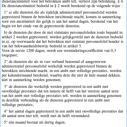
dienstanciënniteit voor het betrokken ambt telt, verliest zijn betrekking. § 4.
De dienstanciënniteit bedoeld in § 2 wordt berekend op de volgende wijze :
1° a) alle diensten die als tijdelijk administratief personeelslid werden
gepresteerd binnen de betrokken inrichtende macht, komen in aanmerking
voor een anciënniteit die gelijk is aan het aantal dagen, berekend van het
begin tot het einde van de gepresteerde diensten;
b) de diensten die door de niet statutaire personeelsleden zoals bepaald in
artikel 2 werden gepresteerd, worden gelijkgesteld met de diensten bedoeld
in a), op voorwaarde dat het betrokken niet statutair personeelslid houder is
van het bekwaamheidsbewijs bedoeld in artikel 3.
Voor de eerste 1200 dagen, wordt een verminderingscoëfficiënt van 0,3
toegepast;
2° de diensten die als in vast verband benoemd of aangeworven
administratief personeelslid werkelijk werden gepresteerd binnen de
betrokken inrichtende macht, in een ambt met volledige prestaties, worden
per kalendermaand berekend, waarbij deze die niet de hele maand dekken,
niet in aanmerking worden genomen;
3° de diensten die werkelijk werden gepresteerd in een ambt met
onvolledige prestaties dat ten minste de helft van het vereiste aantal uren
van het ambt met volledige prestaties telt, worden in aanmerking genomen
in dezelfde verhouding als de diensten gepresteerd in een ambt met
volledige prestaties;
4° het aantal dagen gepresteerd in een ambt met onvolledige prestaties dat
dit aantal uren niet telt, wordt met de helft verminderd;
5° één maand bestaat uit dertig dagen;