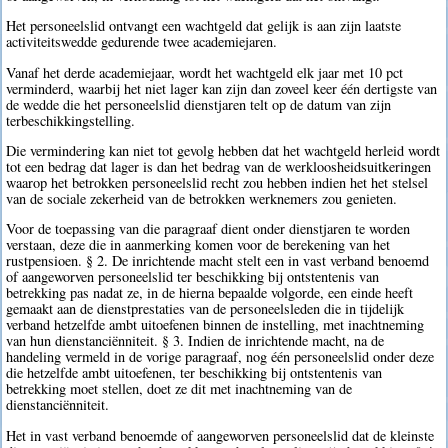
Het personeelslid ontvangt een wachtgeld dat gelijk is aan zijn laatste
activiteitswedde gedurende twee academiejaren.
Vanaf het derde academiejaar, wordt het wachtgeld elk jaar met 10 pct
verminderd, waarbij het niet lager kan zijn dan zoveel keer één dertigste van
de wedde die het personeelslid dienstjaren telt op de datum van zijn
terbeschikkingstelling.
Die vermindering kan niet tot gevolg hebben dat het wachtgeld herleid wordt
tot een bedrag dat lager is dan het bedrag van de werkloosheidsuitkeringen
waarop het betrokken personeelslid recht zou hebben indien het het stelsel
van de sociale zekerheid van de betrokken werknemers zou genieten.
Voor de toepassing van die paragraaf dient onder dienstjaren te worden
verstaan, deze die in aanmerking komen voor de berekening van het
rustpensioen. § 2. De inrichtende macht stelt een in vast verband benoemd
of aangeworven personeelslid ter beschikking bij ontstentenis van
betrekking pas nadat ze, in de hierna bepaalde volgorde, een einde heeft
gemaakt aan de dienstprestaties van de personeelsleden die in tijdelijk
verband hetzelfde ambt uitoefenen binnen de instelling, met inachtneming
van hun dienstanciënniteit. § 3. Indien de inrichtende macht, na de
handeling vermeld in de vorige paragraaf, nog één personeelslid onder deze
die hetzelfde ambt uitoefenen, ter beschikking bij ontstentenis van
betrekking moet stellen, doet ze dit met inachtneming van de
dienstanciënniteit.
Het in vast verband benoemde of aangeworven personeelslid dat de kleinste