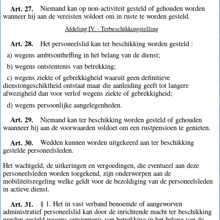
Art. 27.
Niemand kan op non-activiteit gesteld of gehouden worden
wanneer hij aan de vereisten voldoet om in ruste te worden gesteld.
Afdeling IV. - Terbeschikkingstelling
Art. 28.
Het personeelslid kan ter beschikking worden gesteld :
a) wegens ambtsontheffing in het belang van de dienst;
b) wegens ontstentenis van betrekking;
c) wegens ziekte of gebrekkigheid waaruit geen definitieve
dienstongeschiktheid ontstaat maar die aanleiding geeft tot langere
afwezigheid dan voor verlof wegens ziekte of gebrekkigheid;
d) wegens persoonlijke aangelegenheden.
Art. 29.
Niemand kan ter beschikking worden gesteld of gehouden
waanneer hij aan de voorwaarden voldoet om een rustpensioen te genieten.
Art. 30.
Wedden kunnen worden uitgekeerd aan ter beschikking
gestelde personeelsleden.
Het wachtgeld, de uitkeringen en vergoedingen, die eventueel aan deze
personeelsleden worden toegekend, zijn onderworpen aan de
mobiliteitsregeling welke geldt voor de bezoldiging van de personeelsleden
in actieve dienst.
Art. 31.
§ 1. Het in vast verband benoemde of aangeworven
administratief personeelslid kan door de inrichtende macht ter beschikking
worden gesteld wegens ontstentenis van betrekking in het belang van de