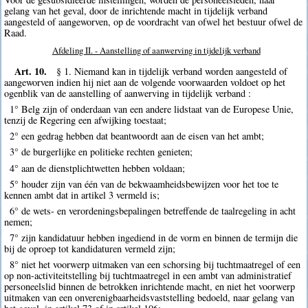
gelang van het geval, door de inrichtende macht in tijdelijk verband
aangesteld of aangeworven, op de voordracht van ofwel het bestuur ofwel de
Raad.
Afdeling II. - Aanstelling of aanwerving in tijdelijk verband
Art. 10.
§ 1. Niemand kan in tijdelijk verband worden aangesteld of
aangeworven indien hij niet aan de volgende voorwaarden voldoet op het
ogenblik van de aanstelling of aanwerving in tijdelijk verband :
1° Belg zijn of onderdaan van een andere lidstaat van de Europese Unie,
tenzij de Regering een afwijking toestaat;
2° een gedrag hebben dat beantwoordt aan de eisen van het ambt;
3° de burgerlijke en politieke rechten genieten;
4° aan de dienstplichtwetten hebben voldaan;
5° houder zijn van één van de bekwaamheidsbewijzen voor het toe te
kennen ambt dat in artikel 3 vermeld is;
6° de wets- en verordeningsbepalingen betreffende de taalregeling in acht
nemen;
7° zijn kandidatuur hebben ingediend in de vorm en binnen de termijn die
bij de oproep tot kandidaturen vermeld zijn;
8° niet het voorwerp uitmaken van een schorsing bij tuchtmaatregel of een
op non-activiteitstelling bij tuchtmaatregel in een ambt van administratief
personeelslid binnen de betrokken inrichtende macht, en niet het voorwerp
uitmaken van een onverenigbaarheidsvaststelling bedoeld, naar gelang van