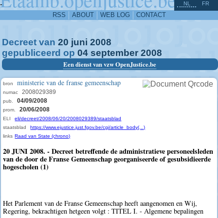
^
-
NL
FR
RSS
ABOUT
WEB LOG
CONTACT
Decreet van
20
juni
2008
gepubliceerd op
04
september
2008
Een dienst van vzw OpenJustice.be
ministerie van de franse gemeenschap
bron
2008029389
numac
04/09/2008
pub.
20/06/2008
prom.
ELI
eli/decreet/2008/06/20/2008029389/staatsblad
staatsblad
https://www.ejustice.just.fgov.be/cgi/article_body(...)
links
Raad van State (chrono)
20 JUNI 2008. - Decreet betreffende de administratieve personeelsleden
van de door de Franse Gemeenschap georganiseerde of gesubsidieerde
hogescholen (1)
Het Parlement van de Franse Gemeenschap heeft aangenomen en Wij,
Regering, bekrachtigen hetgeen volgt : TITEL I. - Algemene bepalingen