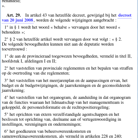
behandeld;
».
Art. 29.
decreet
In artikel 43 van hetzelfde decreet, gewijzigd bij het
van 20 juni 2008
, worden de volgende wijzigingen aangebracht :
1° in § 1 wordt het woord « behalve » vervangen door het woord «
behoudens »;
2° § 2 van hetzelfde artikel wordt vervangen door wat volgt : « § 2.
De volgende bevoegdheden kunnen niet aan de deputatie worden
toevertrouwd :
1° de aan de provincieraad toegewezen bevoegdheden, vermeld in titel II,
hoofdstuk I, afdelingen I en II;
2° het vaststellen van provinciale reglementen en het bepalen van straffen
op de overtreding van die reglementen;
3° het vaststellen van het meerjarenplan en de aanpassingen ervan, het
budget en de budgetwijzigingen, de jaarrekeningen en de geconsolideerde
jaarrekening;
4° het vaststellen van het organogram, de aanduiding in dat organogram
van de functies waaraan het lidmaatschap van het managementteam is
gekoppeld, de personeelsformatie en de rechtspositieregeling;
5° het oprichten van extern verzelfstandigde agentschappen en het
beslissen tot oprichting van, deelname aan of vertegenwoordiging in
instellingen, verenigingen en ondernemingen;
6° het goedkeuren van beheersovereenkomsten en
samenwerkingsovereenkomsten, als vermeld in artikelen 228 en 240;