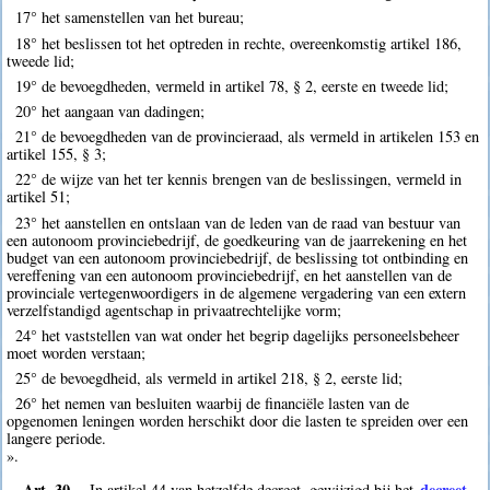
17° het samenstellen van het bureau;
18° het beslissen tot het optreden in rechte, overeenkomstig artikel 186,
tweede lid;
19° de bevoegdheden, vermeld in artikel 78, § 2, eerste en tweede lid;
20° het aangaan van dadingen;
21° de bevoegdheden van de provincieraad, als vermeld in artikelen 153 en
artikel 155, § 3;
22° de wijze van het ter kennis brengen van de beslissingen, vermeld in
artikel 51;
23° het aanstellen en ontslaan van de leden van de raad van bestuur van
een autonoom provinciebedrijf, de goedkeuring van de jaarrekening en het
budget van een autonoom provinciebedrijf, de beslissing tot ontbinding en
vereffening van een autonoom provinciebedrijf, en het aanstellen van de
provinciale vertegenwoordigers in de algemene vergadering van een extern
verzelfstandigd agentschap in privaatrechtelijke vorm;
24° het vaststellen van wat onder het begrip dagelijks personeelsbeheer
moet worden verstaan;
25° de bevoegdheid, als vermeld in artikel 218, § 2, eerste lid;
26° het nemen van besluiten waarbij de financiële lasten van de
opgenomen leningen worden herschikt door die lasten te spreiden over een
langere periode.
».
Art. 30.
decreet
In artikel 44 van hetzelfde decreet, gewijzigd bij het