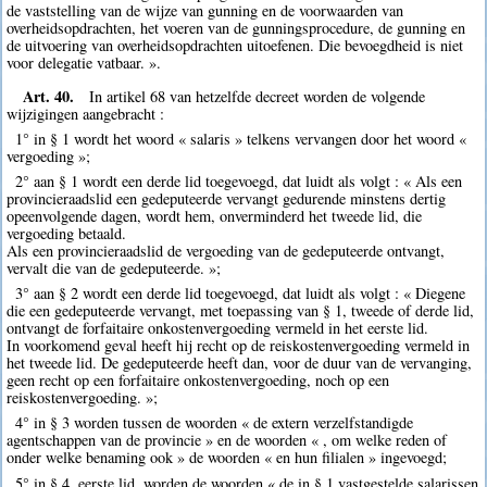
de vaststelling van de wijze van gunning en de voorwaarden van
overheidsopdrachten, het voeren van de gunningsprocedure, de gunning en
de uitvoering van overheidsopdrachten uitoefenen. Die bevoegdheid is niet
voor delegatie vatbaar. ».
Art. 40.
In artikel 68 van hetzelfde decreet worden de volgende
wijzigingen aangebracht :
1° in § 1 wordt het woord « salaris » telkens vervangen door het woord «
vergoeding »;
2° aan § 1 wordt een derde lid toegevoegd, dat luidt als volgt : « Als een
provincieraadslid een gedeputeerde vervangt gedurende minstens dertig
opeenvolgende dagen, wordt hem, onverminderd het tweede lid, die
vergoeding betaald.
Als een provincieraadslid de vergoeding van de gedeputeerde ontvangt,
vervalt die van de gedeputeerde. »;
3° aan § 2 wordt een derde lid toegevoegd, dat luidt als volgt : « Diegene
die een gedeputeerde vervangt, met toepassing van § 1, tweede of derde lid,
ontvangt de forfaitaire onkostenvergoeding vermeld in het eerste lid.
In voorkomend geval heeft hij recht op de reiskostenvergoeding vermeld in
het tweede lid. De gedeputeerde heeft dan, voor de duur van de vervanging,
geen recht op een forfaitaire onkostenvergoeding, noch op een
reiskostenvergoeding. »;
4° in § 3 worden tussen de woorden « de extern verzelfstandigde
agentschappen van de provincie » en de woorden « , om welke reden of
onder welke benaming ook » de woorden « en hun filialen » ingevoegd;
5° in § 4, eerste lid, worden de woorden « de in § 1 vastgestelde salarissen