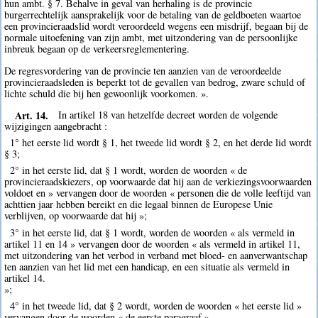
hun ambt. § 7. Behalve in geval van herhaling is de provincie
burgerrechtelijk aansprakelijk voor de betaling van de geldboeten waartoe
een provincieraadslid wordt veroordeeld wegens een misdrijf, begaan bij de
normale uitoefening van zijn ambt, met uitzondering van de persoonlijke
inbreuk begaan op de verkeersreglementering.
De regresvordering van de provincie ten aanzien van de veroordeelde
provincieraadsleden is beperkt tot de gevallen van bedrog, zware schuld of
lichte schuld die bij hen gewoonlijk voorkomen. ».
Art. 14.
In artikel 18 van hetzelfde decreet worden de volgende
wijzigingen aangebracht :
1° het eerste lid wordt § 1, het tweede lid wordt § 2, en het derde lid wordt
§ 3;
2° in het eerste lid, dat § 1 wordt, worden de woorden « de
provincieraadskiezers, op voorwaarde dat hij aan de verkiezingsvoorwaarden
voldoet en » vervangen door de woorden « personen die de volle leeftijd van
achttien jaar hebben bereikt en die legaal binnen de Europese Unie
verblijven, op voorwaarde dat hij »;
3° in het eerste lid, dat § 1 wordt, worden de woorden « als vermeld in
artikel 11 en 14 » vervangen door de woorden « als vermeld in artikel 11,
met uitzondering van het verbod in verband met bloed- en aanverwantschap
ten aanzien van het lid met een handicap, en een situatie als vermeld in
artikel 14.
»;
4° in het tweede lid, dat § 2 wordt, worden de woorden « het eerste lid »
vervangen door de woorden « de eerste paragraaf ».