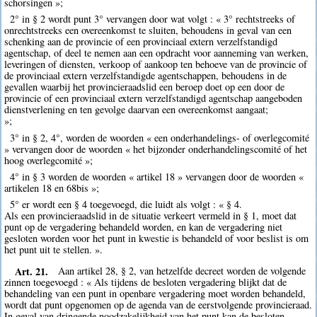
schorsingen »;
2° in § 2 wordt punt 3° vervangen door wat volgt : « 3° rechtstreeks of
onrechtstreeks een overeenkomst te sluiten, behoudens in geval van een
schenking aan de provincie of een provinciaal extern verzelfstandigd
agentschap, of deel te nemen aan een opdracht voor aanneming van werken,
leveringen of diensten, verkoop of aankoop ten behoeve van de provincie of
de provinciaal extern verzelfstandigde agentschappen, behoudens in de
gevallen waarbij het provincieraadslid een beroep doet op een door de
provincie of een provinciaal extern verzelfstandigd agentschap aangeboden
dienstverlening en ten gevolge daarvan een overeenkomst aangaat;
»;
3° in § 2, 4°, worden de woorden « een onderhandelings- of overlegcomité
» vervangen door de woorden « het bijzonder onderhandelingscomité of het
hoog overlegcomité »;
4° in § 3 worden de woorden « artikel 18 » vervangen door de woorden «
artikelen 18 en 68bis »;
5° er wordt een § 4 toegevoegd, die luidt als volgt : « § 4.
Als een provincieraadslid in de situatie verkeert vermeld in § 1, moet dat
punt op de vergadering behandeld worden, en kan de vergadering niet
gesloten worden voor het punt in kwestie is behandeld of voor beslist is om
het punt uit te stellen. ».
Art. 21.
Aan artikel 28, § 2, van hetzelfde decreet worden de volgende
zinnen toegevoegd : « Als tijdens de besloten vergadering blijkt dat de
behandeling van een punt in openbare vergadering moet worden behandeld,
wordt dat punt opgenomen op de agenda van de eerstvolgende provincieraad.
In geval van dringende noodzakelijkheid van het punt kan de besloten