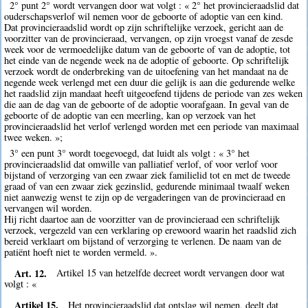
2° punt 2° wordt vervangen door wat volgt : « 2° het provincieraadslid dat
ouderschapsverlof wil nemen voor de geboorte of adoptie van een kind.
Dat provincieraadslid wordt op zijn schriftelijke verzoek, gericht aan de
voorzitter van de provincieraad, vervangen, op zijn vroegst vanaf de zesde
week voor de vermoedelijke datum van de geboorte of van de adoptie, tot
het einde van de negende week na de adoptie of geboorte. Op schriftelijk
verzoek wordt de onderbreking van de uitoefening van het mandaat na de
negende week verlengd met een duur die gelijk is aan die gedurende welke
het raadslid zijn mandaat heeft uitgeoefend tijdens de periode van zes weken
die aan de dag van de geboorte of de adoptie voorafgaan. In geval van de
geboorte of de adoptie van een meerling, kan op verzoek van het
provincieraadslid het verlof verlengd worden met een periode van maximaal
twee weken. »;
3° een punt 3° wordt toegevoegd, dat luidt als volgt : « 3° het
provincieraadslid dat omwille van palliatief verlof, of voor verlof voor
bijstand of verzorging van een zwaar ziek familielid tot en met de tweede
graad of van een zwaar ziek gezinslid, gedurende minimaal twaalf weken
niet aanwezig wenst te zijn op de vergaderingen van de provincieraad en
vervangen wil worden.
Hij richt daartoe aan de voorzitter van de provincieraad een schriftelijk
verzoek, vergezeld van een verklaring op erewoord waarin het raadslid zich
bereid verklaart om bijstand of verzorging te verlenen. De naam van de
patiënt hoeft niet te worden vermeld. ».
Art. 12.
Artikel 15 van hetzelfde decreet wordt vervangen door wat
volgt : «
Artikel 15.
Het provincieraadslid dat ontslag wil nemen, deelt dat