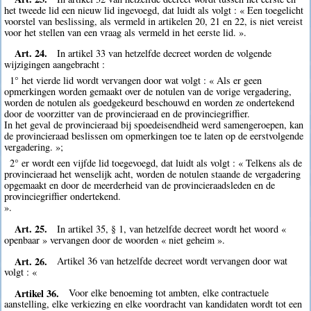
het tweede lid een nieuw lid ingevoegd, dat luidt als volgt : « Een toegelicht
voorstel van beslissing, als vermeld in artikelen 20, 21 en 22, is niet vereist
voor het stellen van een vraag als vermeld in het eerste lid. ».
Art. 24.
In artikel 33 van hetzelfde decreet worden de volgende
wijzigingen aangebracht :
1° het vierde lid wordt vervangen door wat volgt : « Als er geen
opmerkingen worden gemaakt over de notulen van de vorige vergadering,
worden de notulen als goedgekeurd beschouwd en worden ze ondertekend
door de voorzitter van de provincieraad en de provinciegriffier.
In het geval de provincieraad bij spoedeisendheid werd samengeroepen, kan
de provincieraad beslissen om opmerkingen toe te laten op de eerstvolgende
vergadering. »;
2° er wordt een vijfde lid toegevoegd, dat luidt als volgt : « Telkens als de
provincieraad het wenselijk acht, worden de notulen staande de vergadering
opgemaakt en door de meerderheid van de provincieraadsleden en de
provinciegriffier ondertekend.
».
Art. 25.
In artikel 35, § 1, van hetzelfde decreet wordt het woord «
openbaar » vervangen door de woorden « niet geheim ».
Art. 26.
Artikel 36 van hetzelfde decreet wordt vervangen door wat
volgt : «
Artikel 36.
Voor elke benoeming tot ambten, elke contractuele
aanstelling, elke verkiezing en elke voordracht van kandidaten wordt tot een