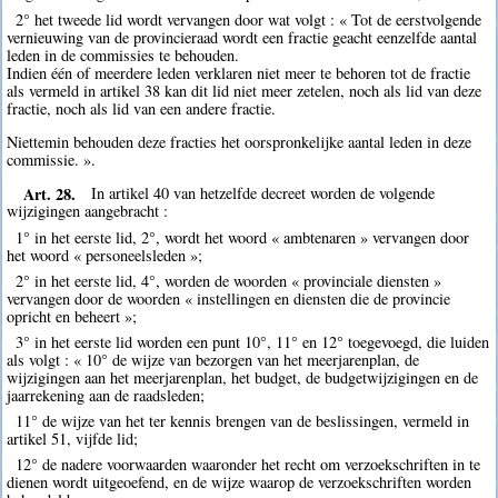
2° het tweede lid wordt vervangen door wat volgt : « Tot de eerstvolgende
vernieuwing van de provincieraad wordt een fractie geacht eenzelfde aantal
leden in de commissies te behouden.
Indien één of meerdere leden verklaren niet meer te behoren tot de fractie
als vermeld in artikel 38 kan dit lid niet meer zetelen, noch als lid van deze
fractie, noch als lid van een andere fractie.
Niettemin behouden deze fracties het oorspronkelijke aantal leden in deze
commissie. ».
Art. 28.
In artikel 40 van hetzelfde decreet worden de volgende
wijzigingen aangebracht :
1° in het eerste lid, 2°, wordt het woord « ambtenaren » vervangen door
het woord « personeelsleden »;
2° in het eerste lid, 4°, worden de woorden « provinciale diensten »
vervangen door de woorden « instellingen en diensten die de provincie
opricht en beheert »;
3° in het eerste lid worden een punt 10°, 11° en 12° toegevoegd, die luiden
als volgt : « 10° de wijze van bezorgen van het meerjarenplan, de
wijzigingen aan het meerjarenplan, het budget, de budgetwijzigingen en de
jaarrekening aan de raadsleden;
11° de wijze van het ter kennis brengen van de beslissingen, vermeld in
artikel 51, vijfde lid;
12° de nadere voorwaarden waaronder het recht om verzoekschriften in te
dienen wordt uitgeoefend, en de wijze waarop de verzoekschriften worden