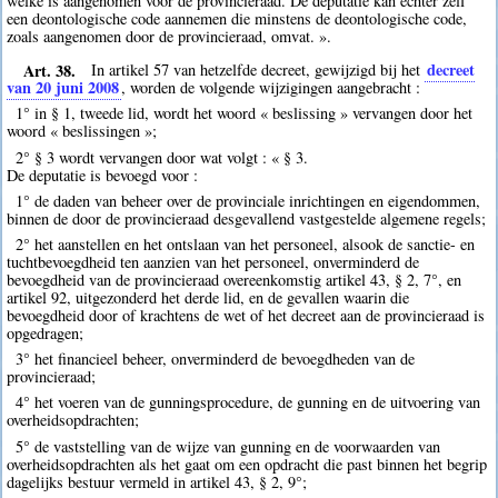
welke is aangenomen voor de provincieraad. De deputatie kan echter zelf
een deontologische code aannemen die minstens de deontologische code,
zoals aangenomen door de provincieraad, omvat. ».
Art. 38.
decreet
In artikel 57 van hetzelfde decreet, gewijzigd bij het
van 20 juni 2008
, worden de volgende wijzigingen aangebracht :
1° in § 1, tweede lid, wordt het woord « beslissing » vervangen door het
woord « beslissingen »;
2° § 3 wordt vervangen door wat volgt : « § 3.
De deputatie is bevoegd voor :
1° de daden van beheer over de provinciale inrichtingen en eigendommen,
binnen de door de provincieraad desgevallend vastgestelde algemene regels;
2° het aanstellen en het ontslaan van het personeel, alsook de sanctie- en
tuchtbevoegdheid ten aanzien van het personeel, onverminderd de
bevoegdheid van de provincieraad overeenkomstig artikel 43, § 2, 7°, en
artikel 92, uitgezonderd het derde lid, en de gevallen waarin die
bevoegdheid door of krachtens de wet of het decreet aan de provincieraad is
opgedragen;
3° het financieel beheer, onverminderd de bevoegdheden van de
provincieraad;
4° het voeren van de gunningsprocedure, de gunning en de uitvoering van
overheidsopdrachten;
5° de vaststelling van de wijze van gunning en de voorwaarden van
overheidsopdrachten als het gaat om een opdracht die past binnen het begrip
dagelijks bestuur vermeld in artikel 43, § 2, 9°;