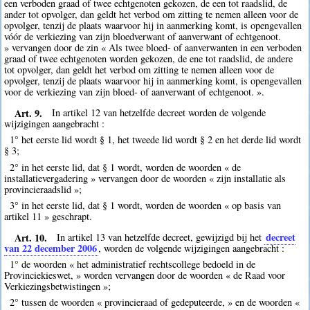
een verboden graad of twee echtgenoten gekozen, de een tot raadslid, de
ander tot opvolger, dan geldt het verbod om zitting te nemen alleen voor de
opvolger, tenzij de plaats waarvoor hij in aanmerking komt, is opengevallen
vóór de verkiezing van zijn bloedverwant of aanverwant of echtgenoot.
» vervangen door de zin « Als twee bloed- of aanverwanten in een verboden
graad of twee echtgenoten worden gekozen, de ene tot raadslid, de andere
tot opvolger, dan geldt het verbod om zitting te nemen alleen voor de
opvolger, tenzij de plaats waarvoor hij in aanmerking komt, is opengevallen
voor de verkiezing van zijn bloed- of aanverwant of echtgenoot. ».
Art. 9.
In artikel 12 van hetzelfde decreet worden de volgende
wijzigingen aangebracht :
1° het eerste lid wordt § 1, het tweede lid wordt § 2 en het derde lid wordt
§ 3;
2° in het eerste lid, dat § 1 wordt, worden de woorden « de
installatievergadering » vervangen door de woorden « zijn installatie als
provincieraadslid »;
3° in het eerste lid, dat § 1 wordt, worden de woorden « op basis van
artikel 11 » geschrapt.
Art. 10.
decreet
In artikel 13 van hetzelfde decreet, gewijzigd bij het
van 22 december 2006
, worden de volgende wijzigingen aangebracht :
1° de woorden « het administratief rechtscollege bedoeld in de
Provinciekieswet, » worden vervangen door de woorden « de Raad voor
Verkiezingsbetwistingen »;
2° tussen de woorden « provincieraad of gedeputeerde, » en de woorden «