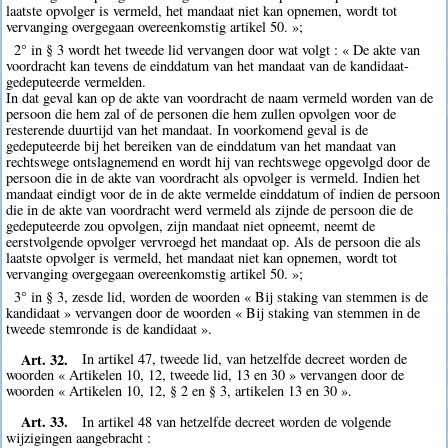
laatste opvolger is vermeld, het mandaat niet kan opnemen, wordt tot
vervanging overgegaan overeenkomstig artikel 50. »;
2° in § 3 wordt het tweede lid vervangen door wat volgt : « De akte van
voordracht kan tevens de einddatum van het mandaat van de kandidaat-
gedeputeerde vermelden.
In dat geval kan op de akte van voordracht de naam vermeld worden van de
persoon die hem zal of de personen die hem zullen opvolgen voor de
resterende duurtijd van het mandaat. In voorkomend geval is de
gedeputeerde bij het bereiken van de einddatum van het mandaat van
rechtswege ontslagnemend en wordt hij van rechtswege opgevolgd door de
persoon die in de akte van voordracht als opvolger is vermeld. Indien het
mandaat eindigt voor de in de akte vermelde einddatum of indien de persoon
die in de akte van voordracht werd vermeld als zijnde de persoon die de
gedeputeerde zou opvolgen, zijn mandaat niet opneemt, neemt de
eerstvolgende opvolger vervroegd het mandaat op. Als de persoon die als
laatste opvolger is vermeld, het mandaat niet kan opnemen, wordt tot
vervanging overgegaan overeenkomstig artikel 50. »;
3° in § 3, zesde lid, worden de woorden « Bij staking van stemmen is de
kandidaat » vervangen door de woorden « Bij staking van stemmen in de
tweede stemronde is de kandidaat ».
Art. 32.
In artikel 47, tweede lid, van hetzelfde decreet worden de
woorden « Artikelen 10, 12, tweede lid, 13 en 30 » vervangen door de
woorden « Artikelen 10, 12, § 2 en § 3, artikelen 13 en 30 ».
Art. 33.
In artikel 48 van hetzelfde decreet worden de volgende
wijzigingen aangebracht :