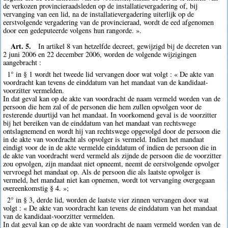
de verkozen provincieraadsleden op de installatievergadering of, bij
vervanging van een lid, na de installatievergadering uiterlijk op de
eerstvolgende vergadering van de provincieraad, wordt de eed afgenomen
door een gedeputeerde volgens hun rangorde. ».
Art. 5.
In artikel 8 van hetzelfde decreet, gewijzigd bij de decreten van
2 juni 2006 en 22 december 2006, worden de volgende wijzigingen
aangebracht :
1° in § 1 wordt het tweede lid vervangen door wat volgt : « De akte van
voordracht kan tevens de einddatum van het mandaat van de kandidaat-
voorzitter vermelden.
In dat geval kan op de akte van voordracht de naam vermeld worden van de
persoon die hem zal of de personen die hem zullen opvolgen voor de
resterende duurtijd van het mandaat. In voorkomend geval is de voorzitter
bij het bereiken van de einddatum van het mandaat van rechtswege
ontslagnemend en wordt hij van rechtswege opgevolgd door de persoon die
in de akte van voordracht als opvolger is vermeld. Indien het mandaat
eindigt voor de in de akte vermelde einddatum of indien de persoon die in
de akte van voordracht werd vermeld als zijnde de persoon die de voorzitter
zou opvolgen, zijn mandaat niet opneemt, neemt de eerstvolgende opvolger
vervroegd het mandaat op. Als de persoon die als laatste opvolger is
vermeld, het mandaat niet kan opnemen, wordt tot vervanging overgegaan
overeenkomstig § 4. »;
2° in § 3, derde lid, worden de laatste vier zinnen vervangen door wat
volgt : « De akte van voordracht kan tevens de einddatum van het mandaat
van de kandidaat-voorzitter vermelden.
In dat geval kan op de akte van voordracht de naam vermeld worden van de