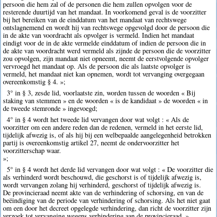
persoon die hem zal of de personen die hem zullen opvolgen voor de
resterende duurtijd van het mandaat. In voorkomend geval is de voorzitter
bij het bereiken van de einddatum van het mandaat van rechtswege
ontslagnemend en wordt hij van rechtswege opgevolgd door de persoon die
in de akte van voordracht als opvolger is vermeld. Indien het mandaat
eindigt voor de in de akte vermelde einddatum of indien de persoon die in
de akte van voordracht werd vermeld als zijnde de persoon die de voorzitter
zou opvolgen, zijn mandaat niet opneemt, neemt de eerstvolgende opvolger
vervroegd het mandaat op. Als de persoon die als laatste opvolger is
vermeld, het mandaat niet kan opnemen, wordt tot vervanging overgegaan
overeenkomstig § 4. »;
3° in § 3, zesde lid, voorlaatste zin, worden tussen de woorden « Bij
staking van stemmen » en de woorden « is de kandidaat » de woorden « in
de tweede stemronde » ingevoegd;
4° in § 4 wordt het tweede lid vervangen door wat volgt : « Als de
voorzitter om een andere reden dan de redenen, vermeld in het eerste lid,
tijdelijk afwezig is, of als hij bij een welbepaalde aangelegenheid betrokken
partij is overeenkomstig artikel 27, neemt de ondervoorzitter het
voorzitterschap waar.
»;
5° in § 4 wordt het derde lid vervangen door wat volgt : « De voorzitter die
als verhinderd wordt beschouwd, die geschorst is of tijdelijk afwezig is,
wordt vervangen zolang hij verhinderd, geschorst of tijdelijk afwezig is.
De provincieraad neemt akte van de verhindering of schorsing, en van de
beëindiging van de periode van verhindering of schorsing. Als het niet gaat
om een door het decreet opgelegde verhindering, dan richt de voorzitter zijn
verzoek tot vervanging wegens verhindering aan de provincieraad. ».