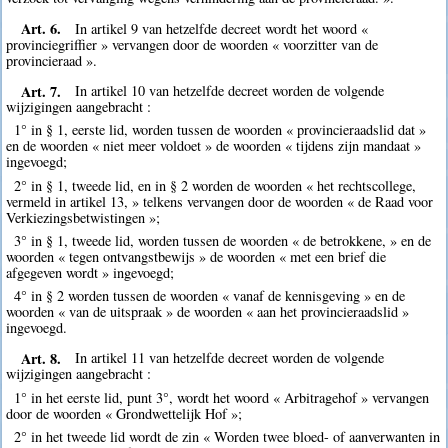
Art. 6.
In artikel 9 van hetzelfde decreet wordt het woord «
provinciegriffier » vervangen door de woorden « voorzitter van de
provincieraad ».
Art. 7.
In artikel 10 van hetzelfde decreet worden de volgende
wijzigingen aangebracht :
1° in § 1, eerste lid, worden tussen de woorden « provincieraadslid dat »
en de woorden « niet meer voldoet » de woorden « tijdens zijn mandaat »
ingevoegd;
2° in § 1, tweede lid, en in § 2 worden de woorden « het rechtscollege,
vermeld in artikel 13, » telkens vervangen door de woorden « de Raad voor
Verkiezingsbetwistingen »;
3° in § 1, tweede lid, worden tussen de woorden « de betrokkene, » en de
woorden « tegen ontvangstbewijs » de woorden « met een brief die
afgegeven wordt » ingevoegd;
4° in § 2 worden tussen de woorden « vanaf de kennisgeving » en de
woorden « van de uitspraak » de woorden « aan het provincieraadslid »
ingevoegd.
Art. 8.
In artikel 11 van hetzelfde decreet worden de volgende
wijzigingen aangebracht :
1° in het eerste lid, punt 3°, wordt het woord « Arbitragehof » vervangen
door de woorden « Grondwettelijk Hof »;
2° in het tweede lid wordt de zin « Worden twee bloed- of aanverwanten in