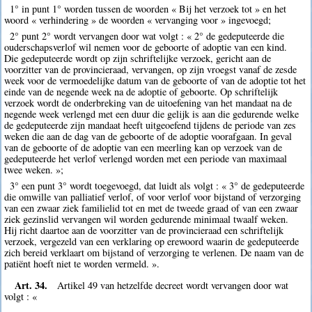
1° in punt 1° worden tussen de woorden « Bij het verzoek tot » en het
woord « verhindering » de woorden « vervanging voor » ingevoegd;
2° punt 2° wordt vervangen door wat volgt : « 2° de gedeputeerde die
ouderschapsverlof wil nemen voor de geboorte of adoptie van een kind.
Die gedeputeerde wordt op zijn schriftelijke verzoek, gericht aan de
voorzitter van de provincieraad, vervangen, op zijn vroegst vanaf de zesde
week voor de vermoedelijke datum van de geboorte of van de adoptie tot het
einde van de negende week na de adoptie of geboorte. Op schriftelijk
verzoek wordt de onderbreking van de uitoefening van het mandaat na de
negende week verlengd met een duur die gelijk is aan die gedurende welke
de gedeputeerde zijn mandaat heeft uitgeoefend tijdens de periode van zes
weken die aan de dag van de geboorte of de adoptie voorafgaan. In geval
van de geboorte of de adoptie van een meerling kan op verzoek van de
gedeputeerde het verlof verlengd worden met een periode van maximaal
twee weken. »;
3° een punt 3° wordt toegevoegd, dat luidt als volgt : « 3° de gedeputeerde
die omwille van palliatief verlof, of voor verlof voor bijstand of verzorging
van een zwaar ziek familielid tot en met de tweede graad of van een zwaar
ziek gezinslid vervangen wil worden gedurende minimaal twaalf weken.
Hij richt daartoe aan de voorzitter van de provincieraad een schriftelijk
verzoek, vergezeld van een verklaring op erewoord waarin de gedeputeerde
zich bereid verklaart om bijstand of verzorging te verlenen. De naam van de
patiënt hoeft niet te worden vermeld. ».
Art. 34.
Artikel 49 van hetzelfde decreet wordt vervangen door wat
volgt : «