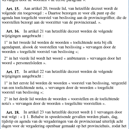
Art. 15.
Aan artikel 20, tweede lid, van hetzelfde decreet wordt de
volgende zin toegevoegd : « Daartoe bezorgen ze voor elk punt op die
agenda hun toegelicht voorstel van beslissing aan de provinciegriffier, die de
voorstellen bezorgt aan de voorzitter van de provincieraad. ».
Art. 16.
In artikel 21 van hetzelfde decreet worden de volgende
wijzigingen aangebracht :
1° in het tweede lid worden de woorden « toelichtende nota bij elk
agendapunt, alsook de voorstellen van beslissing » vervangen door de
woorden « toegelicht voorstel van beslissing »;
2° in het vierde lid wordt het woord « ambtenaren » vervangen door het
woord « personeelsleden ».
Art. 17.
In artikel 22 van hetzelfde decreet worden de volgende
wijzigingen aangebracht :
1° in het eerste lid worden de woorden « voorstel van beslissing, vergezeld
van een toelichtende nota, » vervangen door de woorden « toegelicht
voorstel van beslissing »;
2° in het derde lid worden de woorden « voorstellen en de toelichtende
nota's » vervangen door de woorden « toegelichte voorstellen ».
Art. 18.
In artikel 23 van hetzelfde decreet wordt § 1 vervangen door
wat volgt : « § 1. Behalve in spoedeisende gevallen worden plaats, dag,
tijdstip en agenda van de vergaderingen van de provincieraad uiterlijk acht
dagen voor de vergadering openbaar gemaakt op het provinciehuis, zodat het