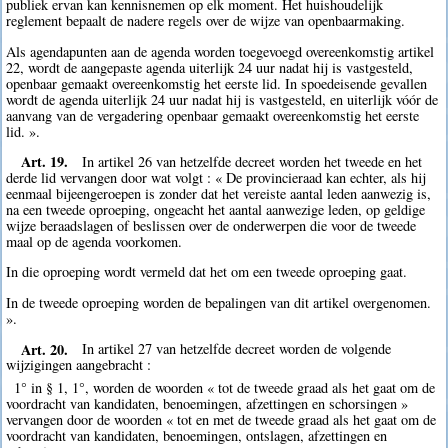
publiek ervan kan kennisnemen op elk moment. Het huishoudelijk
reglement bepaalt de nadere regels over de wijze van openbaarmaking.
Als agendapunten aan de agenda worden toegevoegd overeenkomstig artikel
22, wordt de aangepaste agenda uiterlijk 24 uur nadat hij is vastgesteld,
openbaar gemaakt overeenkomstig het eerste lid. In spoedeisende gevallen
wordt de agenda uiterlijk 24 uur nadat hij is vastgesteld, en uiterlijk vóór de
aanvang van de vergadering openbaar gemaakt overeenkomstig het eerste
lid. ».
Art. 19.
In artikel 26 van hetzelfde decreet worden het tweede en het
derde lid vervangen door wat volgt : « De provincieraad kan echter, als hij
eenmaal bijeengeroepen is zonder dat het vereiste aantal leden aanwezig is,
na een tweede oproeping, ongeacht het aantal aanwezige leden, op geldige
wijze beraadslagen of beslissen over de onderwerpen die voor de tweede
maal op de agenda voorkomen.
In die oproeping wordt vermeld dat het om een tweede oproeping gaat.
In de tweede oproeping worden de bepalingen van dit artikel overgenomen.
».
Art. 20.
In artikel 27 van hetzelfde decreet worden de volgende
wijzigingen aangebracht :
1° in § 1, 1°, worden de woorden « tot de tweede graad als het gaat om de
voordracht van kandidaten, benoemingen, afzettingen en schorsingen »
vervangen door de woorden « tot en met de tweede graad als het gaat om de
voordracht van kandidaten, benoemingen, ontslagen, afzettingen en