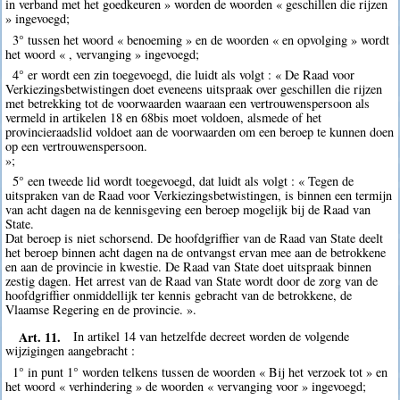
in verband met het goedkeuren » worden de woorden « geschillen die rijzen
» ingevoegd;
3° tussen het woord « benoeming » en de woorden « en opvolging » wordt
het woord « , vervanging » ingevoegd;
4° er wordt een zin toegevoegd, die luidt als volgt : « De Raad voor
Verkiezingsbetwistingen doet eveneens uitspraak over geschillen die rijzen
met betrekking tot de voorwaarden waaraan een vertrouwenspersoon als
vermeld in artikelen 18 en 68bis moet voldoen, alsmede of het
provincieraadslid voldoet aan de voorwaarden om een beroep te kunnen doen
op een vertrouwenspersoon.
»;
5° een tweede lid wordt toegevoegd, dat luidt als volgt : « Tegen de
uitspraken van de Raad voor Verkiezingsbetwistingen, is binnen een termijn
van acht dagen na de kennisgeving een beroep mogelijk bij de Raad van
State.
Dat beroep is niet schorsend. De hoofdgriffier van de Raad van State deelt
het beroep binnen acht dagen na de ontvangst ervan mee aan de betrokkene
en aan de provincie in kwestie. De Raad van State doet uitspraak binnen
zestig dagen. Het arrest van de Raad van State wordt door de zorg van de
hoofdgriffier onmiddellijk ter kennis gebracht van de betrokkene, de
Vlaamse Regering en de provincie. ».
Art. 11.
In artikel 14 van hetzelfde decreet worden de volgende
wijzigingen aangebracht :
1° in punt 1° worden telkens tussen de woorden « Bij het verzoek tot » en
het woord « verhindering » de woorden « vervanging voor » ingevoegd;