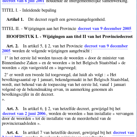
decreet van 6 juli 2001
houdende de intergemeentelijke samenwerking.
TITEL I. - Inleidende bepaling
Artikel 1.
Dit decreet regelt een gewestaangelegenheid.
decreet van 9 december 2005
TITEL II. - Wijzigingen aan het Provincie
HOOFDSTUK I. - Wijzigingen aan titel II van het Provinciedecreet
Art. 2.
decreet van 9 december
In artikel 5, § 2, van het Provincie
2005
worden de volgende wijzigingen aangebracht :
1° in het eerste lid worden tussen de woorden « door de minister van
Binnenlandse Zaken » en de woorden « in het Belgisch Staatsblad » de
woorden « zijn vastgesteld en » ingevoegd;
2° er wordt een tweede lid toegevoegd, dat luidt als volgt : « Het
bevolkingsaantal op 1 januari, bekendgemaakt in het Belgisch Staatsblad,
wordt, met behoud van de toepassing van het eerste lid, vanaf 1 januari
volgend op de bekendmaking ervan, in aanmerking genomen als
bevolkingscijfer in dit decreet.
».
Art. 3.
In artikel 6, § 2, van hetzelfde decreet, gewijzigd bij het
decreet van 2 juni 2006
, worden de woorden « hun installatie » vervangen
door de woorden « tot de installatie van de meerderheid van de
provincieraadsleden ».
Art. 4.
decreet van
In artikel 7 van hetzelfde decreet, gewijzigd bij het