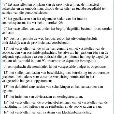
7° het aanstellen en ontslaan van de provinciegriffier, de financieel
beheerder en de ombudsman, alsook de sanctie- en tuchtbevoegdheid ten
aanzien van die personeelsleden;
8° het goedkeuren van het algemene kader van het interne
controlesysteem, als vermeld in artikel 96;
9° het vaststellen van wat onder het begrip 'dagelijks bestuur' moet worden
verstaan;
10° beslissingen die de wet, het decreet of het uitvoeringsbesluit
uitdrukkelijk aan de provincieraad voorbehoudt;
11° het vaststellen van de wijze van gunning en het vaststellen van de
voorwaarden van overheidsopdrachten, behalve als het gaat om één van de
volgende opdrachten : a) een opdracht die past binnen het begrip dagelijks
bestuur als vermeld in punt 9°, waarvoor de deputatie bevoegd is;
b) een opdracht die nominatief in het vastgestelde budget is opgenomen;
12° het stellen van daden van beschikking met betrekking tot onroerende
goederen, behoudens voor zover de verrichting nominatief in het
vastgestelde budget is opgenomen;
13° het definitief aanvaarden van schenkingen en het aanvaarden van
legaten;
14° het inrichten van adviesraden en overlegstructuren;
15° het vaststellen van de provinciebelastingen en het vaststellen van de
machtiging tot het heffen van de retributies en de voorwaarden ervan;
16° het vaststellen van een systeem van klachtenbehandeling;