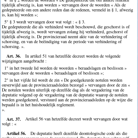
tijdelijk afwezig is, kan worden » vervangen door de woorden « Als de
gedeputeerde om een andere reden dan de redenen, vermeld in § 1, afwezig
is, kan hij worden »;
5° § 3 wordt vervangen door wat volgt : « § 3.
De gedeputeerde die als verhinderd wordt beschouwd, die geschorst is of
tijdelijk afwezig is, wordt vervangen zolang hij verhinderd, geschorst of
tijdelijk afwezig is. De provincieraad neemt akte van de verhindering of
schorsing, en van de beëindiging van de periode van verhindering of
schorsing. ».
Art. 36.
In artikel 51 van hetzelfde decreet worden de volgende
wijzigingen aangebracht :
1° in het tweede lid worden de woorden « beraadslagen en beslissen »
vervangen door de woorden « beraadslagen of beslissen »;
2° in het vijfde lid wordt de zin « De goedgekeurde notulen worden
onverwijld aan de provincieraadsleden bezorgd » vervangen door de zin «
De notulen worden uiterlijk op dezelfde dag als de vergadering van de
deputatie volgend op de vergadering van de deputatie waarop de notulen
werden goedgekeurd, verstuurd aan de provincieraadsleden op de wijze die
bepaald is in het huishoudelijk reglement.
».
Art. 37.
Artikel 56 van hetzelfde decreet wordt vervangen door wat
volgt : «
Artikel 56.
De deputatie heeft dezelfde deontologische code als die