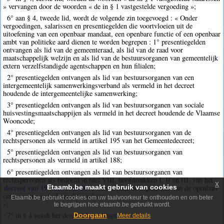
» vervangen door de woorden « de in § 1 vastgestelde vergoeding »;
6° aan § 4, tweede lid, wordt de volgende zin toegevoegd : « Onder
vergoedingen, salarissen en presentiegelden die voortvloeien uit de
uitoefening van een openbaar mandaat, een openbare functie of een openbaar
ambt van politieke aard dienen te worden begrepen : 1° presentiegelden
ontvangen als lid van de gemeenteraad, als lid van de raad voor
maatschappelijk welzijn en als lid van de bestuursorganen van gemeentelijk
extern verzelfstandigde agentschappen en hun filialen;
2° presentiegelden ontvangen als lid van bestuursorganen van een
intergemeentelijk samenwerkingsverband als vermeld in het decreet
houdende de intergemeentelijke samenwerking;
3° presentiegelden ontvangen als lid van bestuursorganen van sociale
huisvestingsmaatschappijen als vermeld in het decreet houdende de Vlaamse
Wooncode;
4° presentiegelden ontvangen als lid van bestuursorganen van de
rechtspersonen als vermeld in artikel 195 van het Gemeentedecreet;
5° presentiegelden ontvangen als lid van bestuursorganen van
rechtspersonen als vermeld in artikel 188;
6° presentiegelden ontvangen als lid van bestuursorganen van
rechtspersonen als bedoeld in titel VIII, hoofdstukken I, II en III, van het
x
decreet van 19 december 2008
betreffende de organisatie van de openbare
Etaamb.be maakt gebruik van cookies
centra voor maatschappelijk welzijn.
Etaamb.be gebruikt cookies om uw taalvoorkeur te onthouden en om beter
»;
te begrijpen hoe etaamb.be gebruikt wordt.
7° in § 4 wordt het derde lid geschrapt.
Doorgaan
Meer details