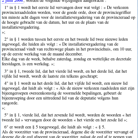
2 juni 2006
, worden de volgende wijzigingen aangebracht :
1° in § 1 wordt het eerste lid vervangen door wat volgt : « De verkozen
provincieraadsleden worden, voor de goede orde, door de provinciegriffier
ten minste acht dagen voor de installatievergadering van de provincieraad op
de hoogte gebracht van de datum, het uur en de plaats van de
installatievergadering.
»;
2° in § 1 worden tussen het eerste en het tweede lid twee nieuwe leden
ingevoegd, die luiden als volgt : « De installatievergadering van de
provincieraad vindt van rechtswege plaats in het provinciehuis, om 10 uur,
op de eerste werkdag van de maand december.
Elke dag van de week, behalve zaterdag, zondag en wettelijke en decretale
feestdagen, is een werkdag. »;
3° in § 1, tweede lid, dat het vierde lid wordt, en het derde lid, dat het
vijfde lid wordt, wordt de laatste zin telkens geschrapt;
4° in § 1 wordt na het derde lid, dat het vijfde lid wordt, een nieuw lid
ingevoegd, dat luidt als volgt : « Als de nieuw verkozen raadsleden niet zijn
bijeengeroepen overeenkomstig de voormelde bepalingen, gebeurt de
bijeenroeping door een uittredend lid van de deputatie volgens hun
rangorde.
»;
5° in § 1, vierde lid, dat het zevende lid wordt, worden de woorden « het
tweede lid » vervangen door de woorden « het vierde en het zesde lid »;
6° er wordt een § 5 toegevoegd, die luidt als volgt : « § 5.
Als de voorzitter van de provincieraad, degene die de voorzitter vervangt of
degene die de eed afneemt van de voorzitter, nalaat de eed af te nemen van