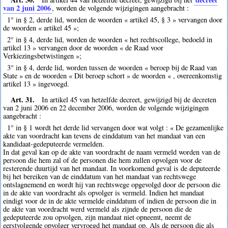
van 2 juni 2006
, worden de volgende wijzigingen aangebracht :
1° in § 2, derde lid, worden de woorden « artikel 45, § 3 » vervangen door
de woorden « artikel 45 »;
2° in § 4, derde lid, worden de woorden « het rechtscollege, bedoeld in
artikel 13 » vervangen door de woorden « de Raad voor
Verkiezingsbetwistingen »;
3° in § 4, derde lid, worden tussen de woorden « beroep bij de Raad van
State » en de woorden « Dit beroep schort » de woorden « , overeenkomstig
artikel 13 » ingevoegd.
Art. 31.
In artikel 45 van hetzelfde decreet, gewijzigd bij de decreten
van 2 juni 2006 en 22 december 2006, worden de volgende wijzigingen
aangebracht :
1° in § 1 wordt het derde lid vervangen door wat volgt : « De gezamenlijke
akte van voordracht kan tevens de einddatum van het mandaat van een
kandidaat-gedeputeerde vermelden.
In dat geval kan op de akte van voordracht de naam vermeld worden van de
persoon die hem zal of de personen die hem zullen opvolgen voor de
resterende duurtijd van het mandaat. In voorkomend geval is de deputeerde
bij het bereiken van de einddatum van het mandaat van rechtswege
ontslagnemend en wordt hij van rechtswege opgevolgd door de persoon die
in de akte van voordracht als opvolger is vermeld. Indien het mandaat
eindigt voor de in de akte vermelde einddatum of indien de persoon die in
de akte van voordracht werd vermeld als zijnde de persoon die de
gedeputeerde zou opvolgen, zijn mandaat niet opneemt, neemt de
eerstvolgende opvolger vervroegd het mandaat op. Als de persoon die als