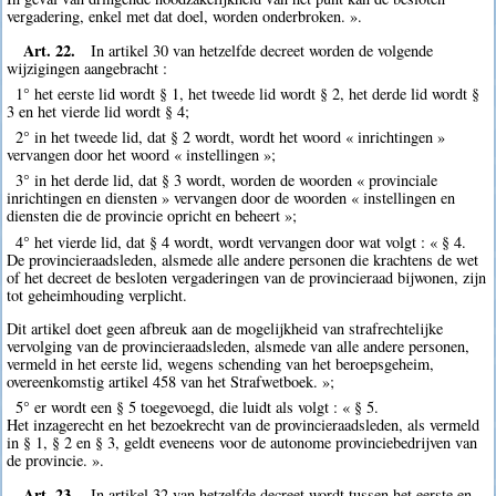
vergadering, enkel met dat doel, worden onderbroken. ».
Art. 22.
In artikel 30 van hetzelfde decreet worden de volgende
wijzigingen aangebracht :
1° het eerste lid wordt § 1, het tweede lid wordt § 2, het derde lid wordt §
3 en het vierde lid wordt § 4;
2° in het tweede lid, dat § 2 wordt, wordt het woord « inrichtingen »
vervangen door het woord « instellingen »;
3° in het derde lid, dat § 3 wordt, worden de woorden « provinciale
inrichtingen en diensten » vervangen door de woorden « instellingen en
diensten die de provincie opricht en beheert »;
4° het vierde lid, dat § 4 wordt, wordt vervangen door wat volgt : « § 4.
De provincieraadsleden, alsmede alle andere personen die krachtens de wet
of het decreet de besloten vergaderingen van de provincieraad bijwonen, zijn
tot geheimhouding verplicht.
Dit artikel doet geen afbreuk aan de mogelijkheid van strafrechtelijke
vervolging van de provincieraadsleden, alsmede van alle andere personen,
vermeld in het eerste lid, wegens schending van het beroepsgeheim,
overeenkomstig artikel 458 van het Strafwetboek. »;
5° er wordt een § 5 toegevoegd, die luidt als volgt : « § 5.
Het inzagerecht en het bezoekrecht van de provincieraadsleden, als vermeld
in § 1, § 2 en § 3, geldt eveneens voor de autonome provinciebedrijven van
de provincie. ».
Art. 23.
In artikel 32 van hetzelfde decreet wordt tussen het eerste en