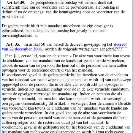
Artikel 49.
De gedeputeerde die ontslag wil nemen, deelt dat
schriftelijk mee aan de voorzitter van de provincieraad. Het ontslag is
definitief na de ontvangst van die kennisgeving door de voorzitter van de
provincieraad.
De gedeputeerde blijft zijn mandaat uitoefenen tot zijn opvolger is
geïnstalleerd, behoudens als het ontslag het gevolg is van een
onverenigbaarheid. ».
Art. 35.
decreet
In artikel 50 van hetzelfde decreet, gewijzigd bij het
van 22 december 2006
, worden de volgende wijzigingen aangebracht :
1° in § 1, eerste lid, worden de zinnen « De akte van voordracht kan tevens
de einddatum van het mandaat van de kandidaat-gedeputeerde vermelden,
alsook de naam van de persoon die hem zal of de personen die hem zullen
opvolgen voor de resterende duurtijd van het mandaat.
In voorkomend geval is de gedeputeerde bij het bereiken van de einddatum
van het mandaat van rechtswege ontslagnemend en wordt hij van rechtswege
opgevolgd door de persoon die in de akte van voordracht als opvolger is
vermeld. Indien het mandaat eindigt voor de in de akte vermelde einddatum,
neemt de opvolger vervroegd het mandaat op. Indien de persoon die als
opvolger is vermeld, het mandaat niet kan opnemen, wordt tot vervanging
overgegaan overeenkomstig dit artikel. » vervangen door de zinnen « De akte
van voordracht kan tevens de einddatum van het mandaat van de kandidaat-
gedeputeerde vermelden. In dat geval kan op de akte van voordracht de
naam van de persoon vermeld worden die hem zal of de personen die hem
zullen opvolgen voor de resterende duurtijd van het mandaat. In
voorkomend geval is de gedeputeerde bij het bereiken van de einddatum van
het mandaat van rechtswege ontslagnemend en wordt hij van rechtswege