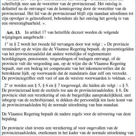
schriftelijk mee aan de voorzitter van de provincieraad. Het ontslag is
definitief na de ontvangst van de kennisgeving door de voorzitter van de
provincieraad. Het lid van de provincieraad blijft zijn mandaat uitoefenen tot
zijn opvolger is geïnstalleerd, behoudens als het ontslag het gevolg is van
een onverenigbaarheid. ».
Art. 13.
In artikel 17 van hetzelfde decreet worden de volgende
wijzigingen aangebracht :
1° in § 2 wordt het tweede lid vervangen door wat volgt : « De provincie
vermindert op de wijze die de Vlaamse Regering bepaalt, de presentiegelden
van het provincieraadslid dat andere wettelijke of reglementaire
bezoldigingen, pensioenen, vergoedingen of toelagen ontvangt, of de
provincie vult die vergoeding aan, op de wijze die de Vlaamse Regering
bepaalt, met een bedrag ter compensatie van het inkomensverlies dat de
betrokkene lijdt, op voorwaarde dat de mandataris daar zelf om verzoekt.
De provinciegriffier stelt vast of aan de vereiste voorwaarden is voldaan. »;
2° er worden een § 5, § 6 en § 7 toegevoegd, die luiden als volgt : « § 5.
De provincieraad kent de eretitels toe aan de provincieraadsleden. § 6. De
provincie sluit een verzekering af om de burgerlijke aansprakelijkheid, met
inbegrip van de rechtsbijstand, te dekken die persoonlijk ten laste komt van
de provincieraadsleden bij de normale uitoefening van hun mandaat.
De Vlaamse Regering bepaalt de nadere regels voor de uitvoering van deze
bepaling.
De provincie sluit tevens een verzekering af voor ongevallen van de
provincieraadsleden, overkomen in het kader van de normale uitoefening van