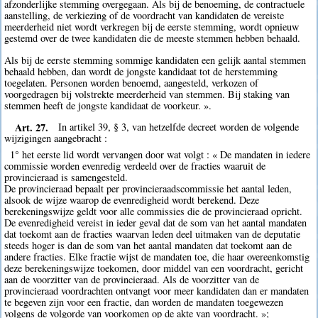
afzonderlijke stemming overgegaan. Als bij de benoeming, de contractuele
aanstelling, de verkiezing of de voordracht van kandidaten de vereiste
meerderheid niet wordt verkregen bij de eerste stemming, wordt opnieuw
gestemd over de twee kandidaten die de meeste stemmen hebben behaald.
Als bij de eerste stemming sommige kandidaten een gelijk aantal stemmen
behaald hebben, dan wordt de jongste kandidaat tot de herstemming
toegelaten. Personen worden benoemd, aangesteld, verkozen of
voorgedragen bij volstrekte meerderheid van stemmen. Bij staking van
stemmen heeft de jongste kandidaat de voorkeur. ».
Art. 27.
In artikel 39, § 3, van hetzelfde decreet worden de volgende
wijzigingen aangebracht :
1° het eerste lid wordt vervangen door wat volgt : « De mandaten in iedere
commissie worden evenredig verdeeld over de fracties waaruit de
provincieraad is samengesteld.
De provincieraad bepaalt per provincieraadscommissie het aantal leden,
alsook de wijze waarop de evenredigheid wordt berekend. Deze
berekeningswijze geldt voor alle commissies die de provincieraad opricht.
De evenredigheid vereist in ieder geval dat de som van het aantal mandaten
dat toekomt aan de fracties waarvan leden deel uitmaken van de deputatie
steeds hoger is dan de som van het aantal mandaten dat toekomt aan de
andere fracties. Elke fractie wijst de mandaten toe, die haar overeenkomstig
deze berekeningswijze toekomen, door middel van een voordracht, gericht
aan de voorzitter van de provincieraad. Als de voorzitter van de
provincieraad voordrachten ontvangt voor meer kandidaten dan er mandaten
te begeven zijn voor een fractie, dan worden de mandaten toegewezen
volgens de volgorde van voorkomen op de akte van voordracht. »;