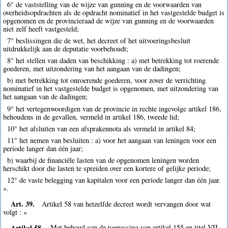
6° de vaststelling van de wijze van gunning en de voorwaarden van
overheidsopdrachten als de opdracht nominatief in het vastgestelde budget is
opgenomen en de provincieraad de wijze van gunning en de voorwaarden
niet zelf heeft vastgesteld;
7° beslissingen die de wet, het decreet of het uitvoeringsbesluit
uitdrukkelijk aan de deputatie voorbehoudt;
8° het stellen van daden van beschikking : a) met betrekking tot roerende
goederen, met uitzondering van het aangaan van de dadingen;
b) met betrekking tot onroerende goederen, voor zover de verrichting
nominatief in het vastgestelde budget is opgenomen, met uitzondering van
het aangaan van de dadingen;
9° het vertegenwoordigen van de provincie in rechte ingevolge artikel 186,
behoudens in de gevallen, vermeld in artikel 186, tweede lid;
10° het afsluiten van een afsprakennota als vermeld in artikel 84;
11° het nemen van besluiten : a) voor het aangaan van leningen voor een
periode langer dan één jaar;
b) waarbij de financiële lasten van de opgenomen leningen worden
herschikt door die lasten te spreiden over een kortere of gelijke periode;
12° de vaste belegging van kapitalen voor een periode langer dan één jaar.
».
Art. 39.
Artikel 58 van hetzelfde decreet wordt vervangen door wat
volgt : «
Artikel 58.
Met behoud van de toepassing van artikel 155 en titel VII