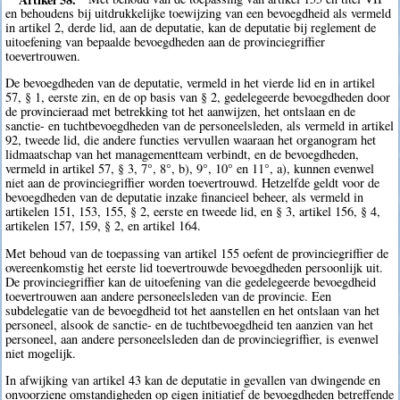
en behoudens bij uitdrukkelijke toewijzing van een bevoegdheid als vermeld
in artikel 2, derde lid, aan de deputatie, kan de deputatie bij reglement de
uitoefening van bepaalde bevoegdheden aan de provinciegriffier
toevertrouwen.
De bevoegdheden van de deputatie, vermeld in het vierde lid en in artikel
57, § 1, eerste zin, en de op basis van § 2, gedelegeerde bevoegdheden door
de provincieraad met betrekking tot het aanwijzen, het ontslaan en de
sanctie- en tuchtbevoegdheden van de personeelsleden, als vermeld in artikel
92, tweede lid, die andere functies vervullen waaraan het organogram het
lidmaatschap van het managementteam verbindt, en de bevoegdheden,
vermeld in artikel 57, § 3, 7°, 8°, b), 9°, 10° en 11°, a), kunnen evenwel
niet aan de provinciegriffier worden toevertrouwd. Hetzelfde geldt voor de
bevoegdheden van de deputatie inzake financieel beheer, als vermeld in
artikelen 151, 153, 155, § 2, eerste en tweede lid, en § 3, artikel 156, § 4,
artikelen 157, 159, § 2, en artikel 164.
Met behoud van de toepassing van artikel 155 oefent de provinciegriffier de
overeenkomstig het eerste lid toevertrouwde bevoegdheden persoonlijk uit.
De provinciegriffier kan de uitoefening van die gedelegeerde bevoegdheid
toevertrouwen aan andere personeelsleden van de provincie. Een
subdelegatie van de bevoegdheid tot het aanstellen en het ontslaan van het
personeel, alsook de sanctie- en de tuchtbevoegdheid ten aanzien van het
personeel, aan andere personeelsleden dan de provinciegriffier, is evenwel
niet mogelijk.
In afwijking van artikel 43 kan de deputatie in gevallen van dwingende en
onvoorziene omstandigheden op eigen initiatief de bevoegdheden betreffende