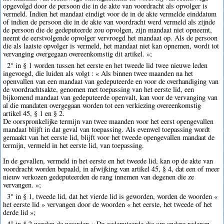
opgevolgd door de persoon die in de akte van voordracht als opvolger is
vermeld. Indien het mandaat eindigt voor de in de akte vermelde einddatum
of indien de persoon die in de akte van voordracht werd vermeld als zijnde
de persoon die de gedeputeerde zou opvolgen, zijn mandaat niet opneemt,
neemt de eerstvolgende opvolger vervroegd het mandaat op. Als de persoon
die als laatste opvolger is vermeld, het mandaat niet kan opnemen, wordt tot
vervanging overgegaan overeenkomstig dit artikel. »;
2° in § 1 worden tussen het eerste en het tweede lid twee nieuwe leden
ingevoegd, die luiden als volgt : « Als binnen twee maanden na het
openvallen van een mandaat van gedeputeerde en voor de overhandiging van
de voordrachtsakte, genomen met toepassing van het eerste lid, een
bijkomend mandaat van gedeputeerde openvalt, kan voor de vervanging van
al die mandaten overgegaan worden tot een verkiezing overeenkomstig
artikel 45, § 1 en § 2.
De oorspronkelijke termijn van twee maanden voor het eerst opengevallen
mandaat blijft in dat geval van toepassing. Als evenwel toepassing wordt
gemaakt van het eerste lid, blijft voor het tweede opengevallen mandaat de
termijn, vermeld in het eerste lid, van toepassing.
In de gevallen, vermeld in het eerste en het tweede lid, kan op de akte van
voordracht worden bepaald, in afwijking van artikel 45, § 4, dat een of meer
nieuw verkozen gedeputeerden de rang innemen van degenen die ze
vervangen. »;
3° in § 1, tweede lid, dat het vierde lid is geworden, worden de woorden «
het eerste lid » vervangen door de woorden « het eerste, het tweede of het
derde lid »;
4° in § 2 worden de woorden « De gedeputeerde die om andere redenen