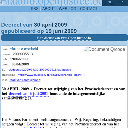
^
-
NL
FR
RSS
ABOUT
WEB LOG
CONTACT
Decreet van
30
april
2009
gepubliceerd op
19
juni
2009
Een dienst van vzw OpenJustice.be
vlaamse overheid
bron
2009035513
numac
19/06/2009
pub.
30/04/2009
prom.
ELI
eli/decreet/2009/04/30/2009035513/staatsblad
staatsblad
https://www.ejustice.just.fgov.be/cgi/article_body(...)
links
Raad van State (chrono)
30 APRIL 2009. - Decreet tot wijziging van het Provinciedecreet en van
het
decreet van 6 juli 2001
houdende de intergemeentelijke
samenwerking (1)
Het Vlaams Parlement heeft aangenomen en Wij, Regering, bekrachtigen
hetgeen volgt : Decreet tot wijziging van het Provinciedecreet en van het