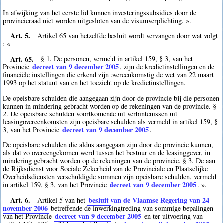
In afwijking van het eerste lid kunnen investeringssubsidies door de
provincieraad niet worden uitgesloten van de visumverplichting. ».
Art. 5.
Artikel 65 van hetzelfde besluit wordt vervangen door wat volgt
: «
Art. 65.
§ 1. De personen, vermeld in artikel 159, § 3, van het
decreet van 9 december 2005
Provincie
, zijn de kredietinstellingen en de
financiële instellingen die erkend zijn overeenkomstig de wet van 22 maart
1993 op het statuut van en het toezicht op de kredietinstellingen.
De opeisbare schulden die aangegaan zijn door de provincie bij die personen
kunnen in mindering gebracht worden op de rekeningen van de provincie. §
2. De opeisbare schulden voortkomende uit verbintenissen uit
leasingovereenkomsten zijn opeisbare schulden als vermeld in artikel 159, §
decreet van 9 december 2005
3, van het Provincie
.
De opeisbare schulden die aldus aangegaan zijn door de provincie kunnen,
als dat zo overeengekomen werd tussen het bestuur en de leasinggever, in
mindering gebracht worden op de rekeningen van de provincie. § 3. De aan
de Rijksdienst voor Sociale Zekerheid van de Provinciale en Plaatselijke
Overheidsdiensten verschuldigde sommen zijn opeisbare schulden, vermeld
decreet van 9 december 2005
in artikel 159, § 3, van het Provincie
. ».
Art. 6.
besluit van de Vlaamse Regering van 24
Artikel 5 van het
november 2006
betreffende de inwerkingtreding van sommige bepalingen
decreet van 9 december 2005
van het Provincie
en ter uitvoering van