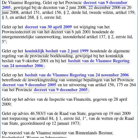
decreet van 9 december
De Vlaamse Regering, Gelet op het Provincie
2005
, gewijzigd bij de decreten van 2 juni 2006, 22 december 2006 en 20
juni 2008, artikel 151, artikel 156, § 2, derde lid, tweede volzin, artikel 159,
§ 3, en artikel 268, § 1, eerste lid;
decreet van 30 april 2009
Gelet op het
tot wijziging van het
Provinciedecreet en van het decreet van 6 juli 2001 houdende de
intergemeentelijke samenwerking, inzonderheid artikel 137, § 2, eerste lid,
5°;
koninklijk besluit van 2 juni 1999
Gelet op het
houdende de algemene
regeling van de provinciale boekhouding, gewijzigd bij het koninklijk
besluit van de Vlaamse Regering
besluit van 9 oktober 2001 en bij het
van 24 november 2006
;
besluit van de Vlaamse Regering van 24 november 2006
Gelet op het
betreffende de inwerkingtreding van sommige bepalingen van het Provincie
decreet van 9 december 2005
en ter uitvoering van artikel 156, 175 en 264
decreet van 9 december 2005
van het Provincie
;
Gelet op het advies van de Inspectie van Financiën, gegeven op 28 april
2009;
Gelet op advies 46.583/3 van de Raad van State, gegeven op 19 mei 2009
met toepassing van artikel 84, § 1, eerste lid, 1°, van de wetten op de Raad
van State, gecoördineerd op 12 januari 1973;
Op voorstel van de Vlaamse minister van Binnenlands Bestuur,
Stedenbeleid, Wonen en Inburgering;