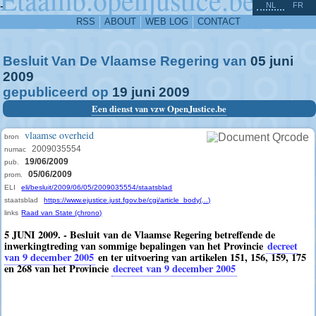
^
-
NL
FR
RSS
ABOUT
WEB LOG
CONTACT
Besluit Van De Vlaamse Regering van
05
juni
2009
gepubliceerd op
19
juni
2009
Een dienst van vzw OpenJustice.be
vlaamse overheid
bron
2009035554
numac
19/06/2009
pub.
05/06/2009
prom.
ELI
eli/besluit/2009/06/05/2009035554/staatsblad
staatsblad
https://www.ejustice.just.fgov.be/cgi/article_body(...)
links
Raad van State (chrono)
5 JUNI 2009. - Besluit van de Vlaamse Regering betreffende de
inwerkingtreding van sommige bepalingen van het Provincie
decreet
van 9 december 2005
en ter uitvoering van artikelen 151, 156, 159, 175
en 268 van het Provincie
decreet van 9 december 2005