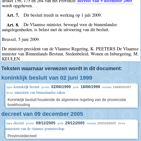
decreet van 9 december 2005
artikel 156, 175 en 264 van het Provincie
wordt opgeheven.
Art. 7.
Dit besluit treedt in werking op 1 juli 2009.
Art. 8.
De Vlaamse minister, bevoegd voor de binnenlandse
aangelegenheden, is belast met de uitvoering van dit besluit.
Brussel, 5 juni 2009.
De minister-president van de Vlaamse Regering, K. PEETERS De Vlaamse
minister van Binnenlands Bestuur, Stedenbeleid, Wonen en Inburgering, M.
KEULEN
Teksten waarnaar verwezen wordt in dit document:
koninklijk besluit van 02 juni 1999
koninklijk besluit
02/06/1999
18/06/1999
1999000367
type
prom.
pub.
numac
ministerie van binnenlandse zaken
bron
Koninklijk besluit houdende de algemene regeling van de provinciale
boekhouding
decreet van 09 december 2005
decreet
09/12/2005
29/12/2005
2005036605
type
prom.
pub.
numac
bron
ministerie van de vlaamse gemeenschap
Provinciedecreet