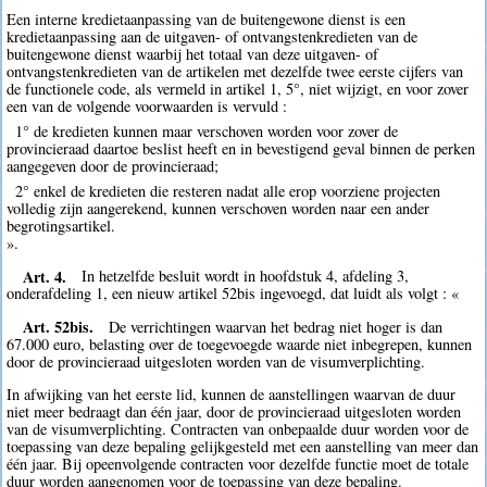
Een interne kredietaanpassing van de buitengewone dienst is een
kredietaanpassing aan de uitgaven- of ontvangstenkredieten van de
buitengewone dienst waarbij het totaal van deze uitgaven- of
ontvangstenkredieten van de artikelen met dezelfde twee eerste cijfers van
de functionele code, als vermeld in artikel 1, 5°, niet wijzigt, en voor zover
een van de volgende voorwaarden is vervuld :
1° de kredieten kunnen maar verschoven worden voor zover de
provincieraad daartoe beslist heeft en in bevestigend geval binnen de perken
aangegeven door de provincieraad;
2° enkel de kredieten die resteren nadat alle erop voorziene projecten
volledig zijn aangerekend, kunnen verschoven worden naar een ander
begrotingsartikel.
».
Art. 4.
In hetzelfde besluit wordt in hoofdstuk 4, afdeling 3,
onderafdeling 1, een nieuw artikel 52bis ingevoegd, dat luidt als volgt : «
Art. 52bis.
De verrichtingen waarvan het bedrag niet hoger is dan
67.000 euro, belasting over de toegevoegde waarde niet inbegrepen, kunnen
door de provincieraad uitgesloten worden van de visumverplichting.
In afwijking van het eerste lid, kunnen de aanstellingen waarvan de duur
niet meer bedraagt dan één jaar, door de provincieraad uitgesloten worden
van de visumverplichting. Contracten van onbepaalde duur worden voor de
toepassing van deze bepaling gelijkgesteld met een aanstelling van meer dan
één jaar. Bij opeenvolgende contracten voor dezelfde functie moet de totale
duur worden aangenomen voor de toepassing van deze bepaling.