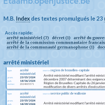
Etaamb.openjustice.be
M.B.
Index
des textes promulgués le 23
Accès rapide:
arrêté ministériel (7)
décret (1)
arrêté du gouve
arrêté de la commission communautaire francais
arrêté de la communauté germanophone (1)
doc
arrêté ministériel
arrêté
region de bruxelles-capitale
type
source
ministériel
Arrêté ministériel modifiant l'arrêté min
23/05/2024
prom.
décembre 2007 déterminant des exigences 
18/06/2024
pub.
Région de Bruxelles-Capitale du 26 janvier
2024005571
numac
modification de divers arrêtés d'exécution 
arrêté
service public de wallonie
type
source
ministériel
23/05/2024
prom.
Arrêté ministériel modifiant l'arrêté minist
18/09/2024
pub.