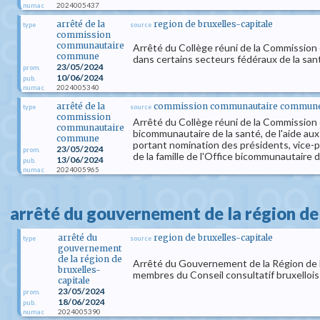
2024005437
numac
arrêté de la
region de bruxelles-capitale
type
source
commission
communautaire
Arrêté du Collège réuni de la Commission c
commune
dans certains secteurs fédéraux de la sant
23/05/2024
prom.
10/06/2024
pub.
2024005340
numac
arrêté de la
commission communautaire commune d
type
source
commission
Arrêté du Collège réuni de la Commission
communautaire
bicommunautaire de la santé, de l'aide au
commune
portant nomination des présidents, vice-p
23/05/2024
prom.
de la famille de l'Office bicommunautaire d
13/06/2024
pub.
2024005965
numac
arrêté du gouvernement de la région de 
arrêté du
region de bruxelles-capitale
type
source
gouvernement
de la région de
Arrêté du Gouvernement de la Région de B
bruxelles-
membres du Conseil consultatif bruxellois 
capitale
23/05/2024
prom.
18/06/2024
pub.
2024005390
numac