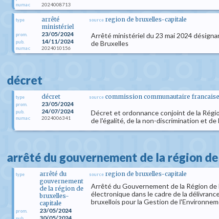
2024008713
numac
arrêté
region de bruxelles-capitale
type
source
ministériel
23/05/2024
Arrêté ministériel du 23 mai 2024 désignant
prom.
14/11/2024
pub.
de Bruxelles
2024010156
numac
décret
décret
commission communautaire francaise d
type
source
23/05/2024
prom.
24/07/2024
Décret et ordonnance conjoint de la Régi
pub.
2024006341
numac
de l'égalité, de la non-discrimination et de
arrêté du gouvernement de la région de 
arrêté du
region de bruxelles-capitale
type
source
gouvernement
Arrêté du Gouvernement de la Région de Br
de la région de
électronique dans le cadre de la délivran
bruxelles-
bruxellois pour la Gestion de l'Environne
capitale
23/05/2024
prom.
30/05/2024
pub.