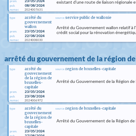
23/05/2024
prom.
existant d'une route de liaison régionale et
08/08/2024
pub.
2024007631
numac
arrêté du
service public de wallonie
type
source
gouvernement
wallon
Arrêté du Gouvernement wallon relatif à l'
23/05/2024
prom.
crédit social pour la rénovation énergéti
22/08/2024
pub.
2024008030
numac
arrêté du gouvernement de la région de 
arrêté du
region de bruxelles-capitale
type
source
gouvernement
de la région de
Arrêté du Gouvernement de la Région de Br
bruxelles-
capitale
23/05/2024
prom.
23/08/2024
pub.
2024006972
numac
arrêté du
region de bruxelles-capitale
type
source
gouvernement
de la région de
Arrêté du Gouvernement de la Région de B
bruxelles-
capitale
23/05/2024
prom.
27/08/2024
pub.