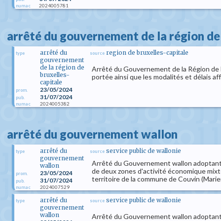
2024005781
numac
arrêté du gouvernement de la région de 
arrêté du
region de bruxelles-capitale
type
source
gouvernement
de la région de
Arrêté du Gouvernement de la Région de Br
bruxelles-
portée ainsi que les modalités et délais a
capitale
23/05/2024
prom.
31/07/2024
pub.
2024005382
numac
arrêté du gouvernement wallon
arrêté du
service public de wallonie
type
source
gouvernement
Arrêté du Gouvernement wallon adoptant déf
wallon
de deux zones d'activité économique mixte,
23/05/2024
prom.
territoire de la commune de Couvin (Mari
31/07/2024
pub.
2024007529
numac
arrêté du
service public de wallonie
type
source
gouvernement
wallon
Arrêté du Gouvernement wallon adoptant dé