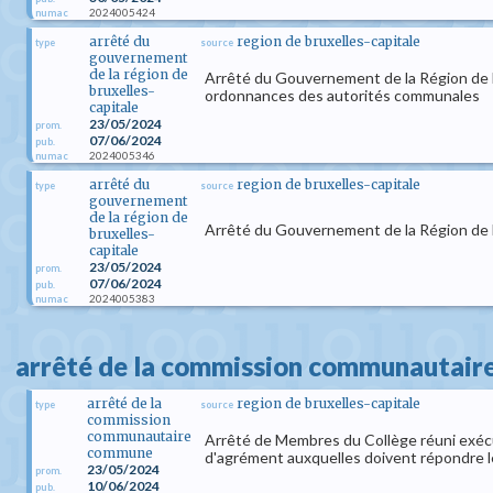
2024005424
numac
arrêté du
region de bruxelles-capitale
type
source
gouvernement
de la région de
Arrêté du Gouvernement de la Région de Br
bruxelles-
ordonnances des autorités communales
capitale
23/05/2024
prom.
07/06/2024
pub.
2024005346
numac
arrêté du
region de bruxelles-capitale
type
source
gouvernement
de la région de
Arrêté du Gouvernement de la Région de B
bruxelles-
capitale
23/05/2024
prom.
07/06/2024
pub.
2024005383
numac
arrêté de la commission communautai
arrêté de la
region de bruxelles-capitale
type
source
commission
communautaire
Arrêté de Membres du Collège réuni exécut
commune
d'agrément auxquelles doivent répondre l
23/05/2024
prom.
10/06/2024
pub.