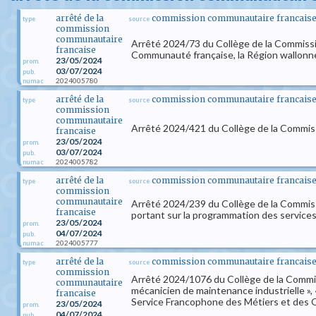
arrêté de la
commission communautaire francaise d
type
source
commission
communautaire
Arrêté 2024/73 du Collège de la Commissi
francaise
Communauté française, la Région wallonne
23/05/2024
prom.
03/07/2024
pub.
2024005780
numac
arrêté de la
commission communautaire francaise d
type
source
commission
communautaire
Arrêté 2024/421 du Collège de la Commiss
francaise
23/05/2024
prom.
03/07/2024
pub.
2024005782
numac
arrêté de la
commission communautaire francaise d
type
source
commission
communautaire
Arrêté 2024/239 du Collège de la Commis
francaise
portant sur la programmation des services 
23/05/2024
prom.
04/07/2024
pub.
2024005777
numac
arrêté de la
commission communautaire francaise d
type
source
commission
Arrêté 2024/1076 du Collège de la Commissi
communautaire
mécanicien de maintenance industrielle », « 
francaise
Service Francophone des Métiers et des Q
23/05/2024
prom.
04/07/2024
pub.