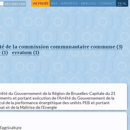
-
-
-
-
VIE PRIVÉE
RSS
A PROPOS
WEB LOG
CONTACT
FR
NL
êté de la commission communautaire commune (3)
 (1)
erratum (1)
arrêté du Gouvernement de la Région de Bruxelles-Capitale du 21
iments et portant exécution de l'Arrêté du Gouvernement de la
calcul de la performance énergétique des unités PEB et portant
at et de la Maîtrise de l'Energie
d'agriculture