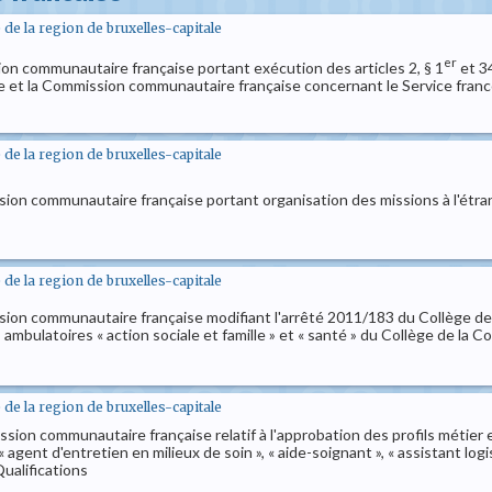
e la region de bruxelles-capitale
er
on communautaire française portant exécution des articles 2, § 1
et 34
 et la Commission communautaire française concernant le Service franc
e la region de bruxelles-capitale
ion communautaire française portant organisation des missions à l'étra
e la region de bruxelles-capitale
sion communautaire française modifiant l'arrêté 2011/183 du Collège 
ambulatoires « action sociale et famille » et « santé » du Collège de l
e la region de bruxelles-capitale
on communautaire française relatif à l'approbation des profils métier et 
agent d'entretien en milieux de soin », « aide-soignant », « assistant logis
ualifications