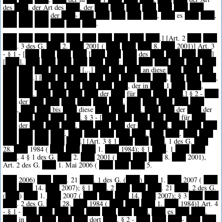
des
****
, der Art des
****
, der
****
****
****
****
****
****
****
****
****
****
der
****
-
****
****
****
****
****
,
****
es
****
****
,
****
****
****
****
****
****
.
****
****
****
****
****
****
****
****
****
****
.] [Art. 2
****
****
****
. 3 des G.
****
2.
****
2001 (
****
****
****
8.
****
2001)] Art. 3
- § 1 - [
****
****
****
****
[
****
****
****
des
****
****
****
****
]
[
****
].
****
****
****
****
****
****
;
****
****
****
****
****
****
****
****
****
****
****
[...]
****
****
****
an diese
****
****
****
****
****
.] [
****
****
****
****
****
****
****
****
,
****
****
****
,
****
****
****
****
****
****
****
****
, der in
****
1
****
****
,
****
****
.
****
****
****
****
der
****
für
****
****
****
.] § 2 -
****
****
der
****
****
****
****
****
****
.
****
****
****
****
****
****
,
****
****
bis
****
diese
****
****
****
.
****
****
der
****
der
****
****
****
****
****
. § 3 - [
****
****
****
****
****
für
****
****
der
****
****
****
,
****
****
****
der
****
****
.
****
****
****
****
****
****
****
,
****
****
****
****
****
,
****
****
,
****
****
****
****
****
****
****
.] [Art. 3 § 1
****
****
****
. 1 des G.
****
28.
****
1984 (
****
****
****
1.
****
1984); § 1
****
. 1
****
****
****
. 4 § 1 des G.
****
2.
****
2001 (
****
****
****
8.
****
2001),
Art. 2 des G.
****
1. Mai 2006 (
****
****
****
5.
****
2006)
****
****
. 21
****
. 1 des G. (
****
)
****
1.
****
2007 (
****
****
****
14.
****
2007); § 1
****
. 2
****
****
****
. 21
****
. 2 des G.
(
****
)
****
1.
****
2007 (
****
****
****
14.
****
2007); § 3
****
****
****
. 2 des G.
****
28.
****
1984 (
****
****
****
1.
****
1984)] Art. 4
- § 1 -
****
****
****
****
****
****
****
****
,
****
es
****
****
,
****
in
****
****
****
****
dort
****
. § 2 -
****
****
****
-
****
****