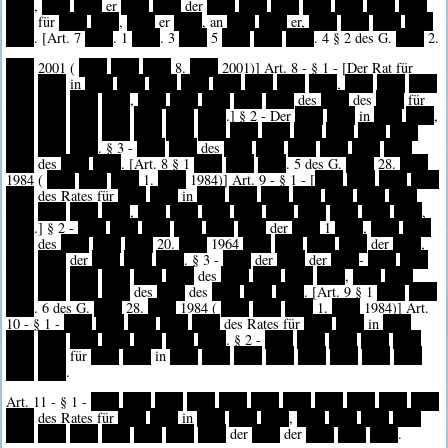
****
,
****
****
er
****
****
der
****
****
****
****
****
****
****
****
für
****
****
,
****
er
****
, an
****
****
er,
****
****
****
****
****
. [Art. 7
****
. 1
****
. 3
****
5
****
****
****
. 4 § 2 des G.
****
2.
****
2001 (
****
****
****
8.
****
2001)] Art. 8 - § 1 - [Der Rat für
****
****
in
****
****
****
****
****
****
****
****
,
****
****
****
****
****
****
****
,
****
****
****
****
****
des
****
des
****
für
****
****
****
****
****
****
****
.] § 2 - Der
****
****
in
****
****
,
****
****
****
****
****
****
****
****
****
****
****
****
****
****
****
****
. § 3 -
****
****
des
****
****
****
****
****
****
****
des
****
****
. [Art. 8 § 1
****
****
****
. 5 des G.
****
28.
****
1984 (
****
****
****
1.
****
1984)] Art. 9 - § 1 - [
****
****
****
****
****
des Rates für
****
****
in
****
****
****
****
****
****
****
****
****
****
****
,
****
****
****
****
****
****
****
****
****
,
****
.] § 2 -
****
****
****
****
****
****
der
****
1
****
,
****
****
****
des
****
****
****
20.
****
1964
****
****
****
****
der
****
,
****
****
der
****
****
****
. § 3 -
****
der
****
der
****
-
****
****
****
****
****
****
****
****
des
****
****
****
****
,
****
****
****
****
****
****
des
****
des
****
****
****
. [Art. 9 § 1
****
****
****
. 6 des G.
****
28.
****
1984 (
****
****
****
1.
****
1984)] Art.
10 - § 1 -
****
****
****
****
****
des Rates für
****
****
in
****
****
****
****
****
****
****
****
. § 2 -
****
****
****
****
****
****
****
für
****
****
in
****
****
****
****
****
****
****
****
****
****
.
Art. 11 - § 1 -
****
****
****
****
****
****
****
****
****
****
****
****
des Rates für
****
****
in
****
****
****
,
****
****
****
****
****
****
****
****
****
****
****
der
****
der
****
****
****
.