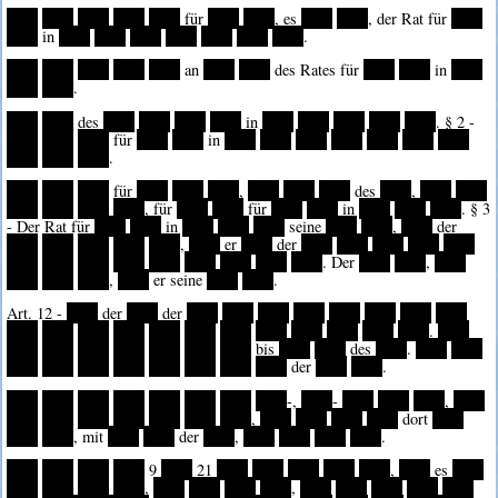
****
****
****
****
****
für
****
****
, es
****
****
, der Rat für
****
****
in
****
****
****
****
****
****
****
.
****
****
****
****
****
an
****
****
des Rates für
****
****
in
****
****
****
.
****
****
des
****
****
****
****
in
****
****
****
****
****
. § 2 -
****
****
****
für
****
****
in
****
****
****
****
****
****
****
****
****
****
.
****
****
****
für
****
****
****
,
****
****
****
des
****
,
****
****
****
****
****
****
, für
****
****
für
****
****
in
****
****
****
. § 3
- Der Rat für
****
****
in
****
****
****
seine
****
****
,
****
der
****
****
****
****
****
,
****
er
****
der
****
****
****
****
****
****
****
****
****
****
****
****
****
****
. Der
****
****
,
****
****
****
****
,
****
er seine
****
****
.
Art. 12 -
****
der
****
der
****
****
****
****
****
****
****
****
****
****
****
****
****
****
****
****
****
****
****
****
.
****
****
****
****
****
****
****
****
bis
****
****
des
****
.
****
****
****
****
****
****
****
****
****
****
der
****
****
.
****
****
****
****
****
****
****
****
-,
****
-
****
****
****
,
****
****
****
****
****
****
****
****
,
****
****
****
****
dort
****
****
****
, mit
****
****
der
****
,
****
****
****
****
.
****
****
****
****
9
****
21
****
****
****
****
****
,
****
es
****
****
****
****
****
,
****
****
****
****
,
****
****
****
****
****