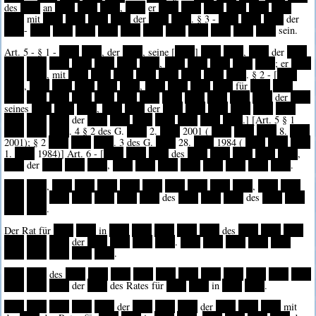
des
****
an
****
****
****
,
****
er
****
****
****
****
****
****
****
mit
****
****
****
****
der
****
****
. § 3 -
****
****
****
der
****
-
****
****
****
****
****
****
****
****
****
****
****
sein.
Art. 5 - § 1 -
****
****
, der
****
, seine [
****
]
****
****
,
****
der
****
****
****
****
****
****
****
****
,
****
****
****
****
****
; er
****
****
****
, mit
****
****
****
****
****
****
****
****
. § 2 - [
****
****
,
****
****
****
****
****
,
****
****
****
****
für
****
****
****
****
****
****
****
****
****
****
****
****
****
****
der
****
seines
****
****
****
,
****
****
der
****
****
****
****
****
****
****
****
****
der
****
****
****
****
****
****
****
.] [Art. 5 § 1
****
****
****
. 4 § 2 des G.
****
2.
****
2001 (
****
****
****
8.
****
2001); § 2
****
****
****
. 3 des G.
****
28.
****
1984 (
****
****
****
1.
****
1984)] Art. 6 - [
****
****
****
des
****
****
****
****
****
,
****
der
****
****
****
,
****
****
****
****
****
****
****
****
.
****
****
,
****
****
****
****
****
****
****
****
****
,
****
****
****
****
****
****
****
****
****
des
****
****
****
des
****
****
****
****
.
Der Rat für
****
****
in
****
****
****
****
****
des
****
****
****
****
****
****
der
****
****
****
****
.
****
****
****
****
****
****
****
****
****
****
.
****
****
des
****
****
****
****
****
****
****
****
****
****
****
****
****
****
der
****
des Rates für
****
****
in
****
****
.
****
****
****
****
****
der
****
****
****
der
****
****
****
mit