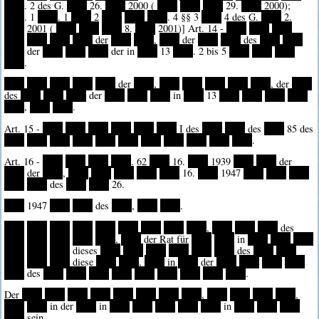
****
. 2 des G.
****
26.
****
2000 (
****
****
****
29.
****
2000);
****
. 1
****
. 1
****
2
****
****
****
. 4 §§ 3
****
4 des G.
****
2.
****
2001 (
****
****
****
8.
****
2001)] Art. 14 -
****
****
****
****
****
****
****
der
****
****
,
****
der
****
****
des
****
****
****
der
****
****
****
der in
****
13
****
. 2 bis 5
****
****
****
****
.
****
****
****
****
****
der
****
,
****
****
****
****
****
, der
****
des
****
****
****
der
****
****
****
in
****
13
****
****
****
****
****
,
****
****
.
Art. 15 -
****
****
****
****
****
****
I des
****
****
des
****
85 des
****
****
****
****
****
****
****
****
****
****
****
.
Art. 16 -
****
****
****
****
. 62
****
16.
****
1939
****
****
der
****
der
****
,
****
****
****
****
****
16.
****
1947
****
****
****
****
****
des
****
****
26.
****
1947
****
****
des
****
,
****
****
.
****
****
****
****
****
****
****
****
****
,
****
****
****
des
****
****
****
****
****
,
****
der Rat für
****
****
in
****
****
****
****
****
****
dieses
****
****
****
****
****
****
des
****
****
****
****
****
diese
****
****
,
****
in
****
der
****
****
****
****
****
des
****
****
****
****
****
****
****
****
****
.
Der
****
****
****
****
****
****
****
****
,
****
****
****
****
,
****
****
in der
****
in
****
****
****
****
****
in
****
****
****
****
sein.