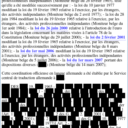
professionnelles indépendantes (Moniteur belge du 26 février 1965), telle
qu'elle a été modifiée successivement par : - la loi du 10 janvier 1977
modifiant la loi du 19 février 1965 relative à l'exercice, par les étrangers,
des activités indépendantes (Moniteur belge du 2 avril 1977); - la loi du 28
juin 1984 modifiant la loi du 19 février 1965 relative à l'exercice, par les
étrangers, des activités professionnelles indépendantes (Moniteur belge du
loi du 26 juin 2000
1er août 1984); - la
relative à l'introduction de l'euro
dans la législation concernant les matières visées à l'article 78 de la
loi du 2 février 2001
Constitution (Moniteur belge du 29 juillet 2000); - la
modifiant la loi du 19 février 1965 relative à l'exercice, par les étrangers,
des activités professionnelles indépendantes (Moniteur belge du 8 mars
loi du 1er mai 2006
2001); - la
modifiant la loi du 19 février 1965 relative
à l'exercice, par les étrangers, des activités professionnelles indépendantes
loi du 1er mars 2007
(Moniteur belge du 5 juillet 2006); - la
portant des
dispositions diverses (
****
) (Moniteur belge du 14 mars 2007);
Cette coordination officieuse en langue allemande a été établie par le Service
central de traduction allemande à
****
.
****
DES
****
19.
****
1965 -
****
****
****
****
****
****
****
****
****
****
****
1 - [
****
****
, der
****
****
****
des
****
****
****
****
****
,
****
es
****
****
****
****
****
****
****
****
****
mit
****
****
****
****
****
****
****
,
****
****
****
****
.] [
****
****
****
des
****
****
****
****
****
,
****
****
****
****
****
der
****
****
****
****
****
****
****
****
****
,
****
****
****
****
.]
[Art. 1
****
. 1
****
****
****
. 2 des G.
****
2.
****
2001 (
****
****
****
8.
****
2001);
****
. 2
****
****
****
. 1 des G.
****
10.
****
1977
(
****
****
****
2.
****
1977)] Art. 2 - [
****
****
****
****
****
,
****
****
****
,
****
der in
****
1
****
****
****
,
****
****
der Art