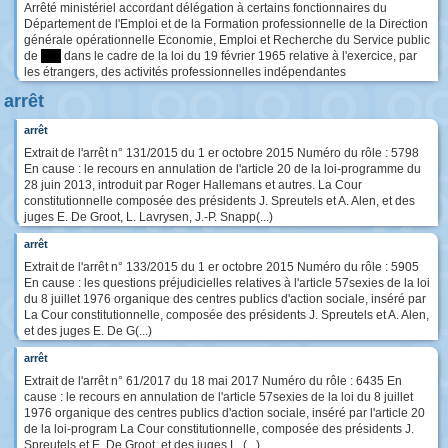
Arrêté ministériel accordant délégation à certains fonctionnaires du
Département de l'Emploi et de la Formation professionnelle de la Direction
générale opérationnelle Economie, Emploi et Recherche du Service public
de
****
dans le cadre de la loi du 19 février 1965 relative à l'exercice, par
les étrangers, des activités professionnelles indépendantes
arrêt
arrêt
Extrait de l'arrêt n° 131/2015 du 1 er octobre 2015 Numéro du rôle : 5798
En cause : le recours en annulation de l'article 20 de la loi-programme du
28 juin 2013, introduit par Roger Hallemans et autres. La Cour
constitutionnelle composée des présidents J. Spreutels et A. Alen, et des
juges E. De Groot, L. Lavrysen, J.-P. Snapp(...)
arrêt
Extrait de l'arrêt n° 133/2015 du 1 er octobre 2015 Numéro du rôle : 5905
En cause : les questions préjudicielles relatives à l'article 57sexies de la loi
du 8 juillet 1976 organique des centres publics d'action sociale, inséré par
La Cour constitutionnelle, composée des présidents J. Spreutels et A. Alen,
et des juges E. De G(...)
arrêt
Extrait de l'arrêt n° 61/2017 du 18 mai 2017 Numéro du rôle : 6435 En
cause : le recours en annulation de l'article 57sexies de la loi du 8 juillet
1976 organique des centres publics d'action sociale, inséré par l'article 20
de la loi-program La Cour constitutionnelle, composée des présidents J.
Spreutels et E. De Groot, et des juges L. (...)