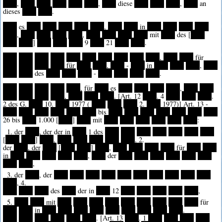
****
,
****
****
****
****
****
,
****
diese
****
****
****
,
****
an
dieses
****
****
.
****
es
****
****
****
****
****
,
****
****
in
****
****
****
****
****
,
****
****
****
****
,
****
****
****
****
mit
****
des [
****
****
****
]
****
****
****
9
****
21
****
****
.
****
****
****
****
****
****
****
****
****
****
,
****
****
für
****
****
****
****
für
****
****
,
****
-
****
in
****
****
****
,
****
****
****
des
****
****
****
-
****
****
****
****
.
****
****
****
****
****
, für
****
es
****
****
****
****
,
****
****
****
****
****
****
,
****
****
****
. [Art. 12
****
. 4
****
****
****
.
2 des G.
****
10.
****
1977 (
****
****
****
2.
****
1977)] Art. 13 -
****
****
****
****
****
****
bis
****
****
****
****
****
****
****
26 bis
****
1.000 [
****
]
****
mit
****
****
****
****
****
****
:
1. der
****
, der der in
****
1 des
****
****
****
****
****
****
****
[
****
****
]
****
,
****
****
****
****
****
, 2.
der
****
, der
****
[
****
****
]
****
,
****
****
****
****
für
****
****
in
****
****
****
****
****
,
****
der
****
****
****
****
****
****
****
****
,
3. der
****
, der
****
****
****
****
****
****
****
****
****
****
****
, 4.
****
****
****
des
****
der in
****
12
****
****
****
****
****
,
5.
****
****
mit
****
****
****
****
****
****
****
****
****
für
****
****
in
****
****
****
****
****
****
****
****
****
.
****
****
****
****
****
****
. [Art. 13
****
. 1
****
****
****
****