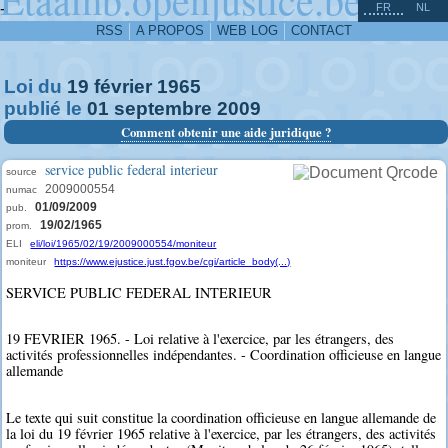
^
-
FR
NL
RSS
A PROPOS
WEB LOG
CONTACT
Loi du
19
février
1965
publié le
01
septembre
2009
Comment obtenir une aide juridique ?
service public federal interieur
source
2009000554
numac
01/09/2009
pub.
19/02/1965
prom.
ELI
eli/loi/1965/02/19/2009000554/moniteur
moniteur
https://www.ejustice.just.fgov.be/cgi/article_body(...)
SERVICE PUBLIC FEDERAL INTERIEUR
19 FEVRIER 1965. - Loi relative à l'exercice, par les étrangers, des
activités professionnelles indépendantes. - Coordination officieuse en langue
allemande
Le texte qui suit constitue la coordination officieuse en langue allemande de
la loi du 19 février 1965 relative à l'exercice, par les étrangers, des activités