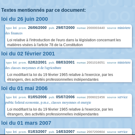
Textes mentionnés par ce document:
loi du 26 juin 2000
loi
ministere
26/06/2000
29/07/2000
2000003440
type
prom.
pub.
numac
source
des finances
Loi relative à l'introduction de l'euro dans la législation concernant les
matières visées à l'article 78 de la Constitution
loi du 02 février 2001
loi
ministere
02/02/2001
08/03/2001
2001016051
type
prom.
pub.
numac
source
des classes moyennes et de l'agriculture
Loi modifiant la loi du 19 février 1965 relative à l'exercice, par les
étrangers, des activités professionnelles indépendantes
loi du 01 mai 2006
loi
service
01/05/2006
05/07/2006
2006022456
type
prom.
pub.
numac
source
public federal economie, p.m.e., classes moyennes et energie
Loi modifiant la loi du 19 février 1965 relative à l'exercice, par les
étrangers, des activités professionnelles indépendantes
loi du 01 mars 2007
loi
service
01/03/2007
14/03/2007
2007200604
type
prom.
pub.
numac
source