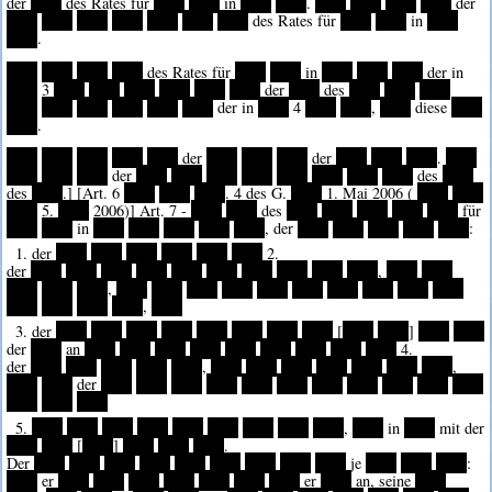
der
****
des Rates für
****
****
in
****
****
.
****
****
****
****
der
****
****
****
****
****
****
****
des Rates für
****
****
in
****
****
.
****
****
****
****
des Rates für
****
****
in
****
****
****
der in
****
3
****
****
****
****
****
****
der
****
des
****
****
****
****
****
****
****
****
****
der in
****
4
****
****
,
****
diese
****
****
.
****
****
****
****
****
der
****
****
****
der
****
****
****
.
****
****
****
****
der
****
****
****
****
****
****
****
****
des
****
des
****
.] [Art. 6
****
****
****
. 4 des G.
****
1. Mai 2006 (
****
****
****
5.
****
2006)] Art. 7 -
****
****
des
****
****
****
****
****
für
****
****
in
****
****
****
****
****
, der
****
****
****
****
****
:
1. der
****
****
****
****
****
****
2.
der
****
****
****
****
****
****
****
****
****
****
,
****
****
****
****
****
,
****
****
****
****
****
****
****
****
****
****
****
****
****
****
,
****
3. der
****
****
****
****
****
****
****
****
[
****
****
]
****
****
der
****
an
****
****
****
****
****
****
****
****
****
4.
der
****
****
****
****
****
,
****
****
****
****
****
****
****
,
****
****
der
****
****
****
****
****
****
****
****
****
****
****
****
****
****
5.
****
****
****
****
****
****
****
****
****
,
****
in
****
mit der
****
****
[
****
]
****
****
****
.
Der
****
****
****
****
****
****
****
****
****
je
****
****
****
:
****
er
****
****
****
****
****
****
****
er
****
an, seine
****