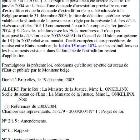
après le 7 août 2002. § 2. Lorsqu'une personne a été arrêtée avant le 1er
janvier 2004 sur la base d'une demande d'arrestation provisoire en vue
d'extradition et que la demande d'extradition n'a pas été adressée à la
Belgique avant le 31 décembre 2003, le titre de détention antérieur reste
valable et la situation de la personne est régie par la présente loi. Les délais
visés aux articles 16 à 19 commencent à courir à compter du 1er janvier
2004. § 3. Dans les relations avec les Etats membres qui n'ont pas
transposé la décision-cadre 2002/584/JAI du Conseil de l'Union européenne
du 13 juin 2002 relative au mandat d'arrêt européen et aux procédures de
loi du 15 mars 1874
remise entre Etats membres, la
sur les extraditions ou
les instruments existants dans le domaine de l'extradition restent
d'application.
Promulguons la présente loi, ordonnons qu'elle soi revêtue du sceau de
l'Etat et publiée par le Moniteur belge.
Donné à Bruxelles, le 19 décembre 2003.
ALBERT Par le Roi : La Ministre de la Justice, Mme L. ONKELINX
Scellé du sceau de l'Etat : La Ministre de la Justice, Mme L. ONKELINX
_______ Note
(1) Reférences du 2003/2004.
Chambre des représentants. 51-279 - 2003/2004 N° 1 : Projet de loi.
N° 2 à 5 : Amendements.
N° 6 : Rapport.
N° 7 : texte adopté par la commission.