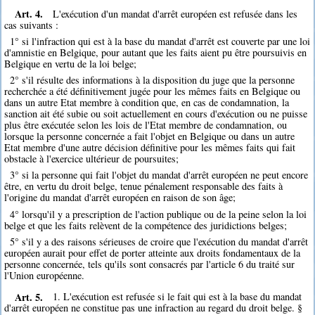
Art. 4.
L'exécution d'un mandat d'arrêt européen est refusée dans les
cas suivants :
1° si l'infraction qui est à la base du mandat d'arrêt est couverte par une loi
d'amnistie en Belgique, pour autant que les faits aient pu être poursuivis en
Belgique en vertu de la loi belge;
2° s'il résulte des informations à la disposition du juge que la personne
recherchée a été définitivement jugée pour les mêmes faits en Belgique ou
dans un autre Etat membre à condition que, en cas de condamnation, la
sanction ait été subie ou soit actuellement en cours d'exécution ou ne puisse
plus être exécutée selon les lois de l'Etat membre de condamnation, ou
lorsque la personne concernée a fait l'objet en Belgique ou dans un autre
Etat membre d'une autre décision définitive pour les mêmes faits qui fait
obstacle à l'exercice ultérieur de poursuites;
3° si la personne qui fait l'objet du mandat d'arrêt européen ne peut encore
être, en vertu du droit belge, tenue pénalement responsable des faits à
l'origine du mandat d'arrêt européen en raison de son âge;
4° lorsqu'il y a prescription de l'action publique ou de la peine selon la loi
belge et que les faits relèvent de la compétence des juridictions belges;
5° s'il y a des raisons sérieuses de croire que l'exécution du mandat d'arrêt
européen aurait pour effet de porter atteinte aux droits fondamentaux de la
personne concernée, tels qu'ils sont consacrés par l'article 6 du traité sur
l'Union européenne.
Art. 5.
1. L'exécution est refusée si le fait qui est à la base du mandat
d'arrêt européen ne constitue pas une infraction au regard du droit belge. §