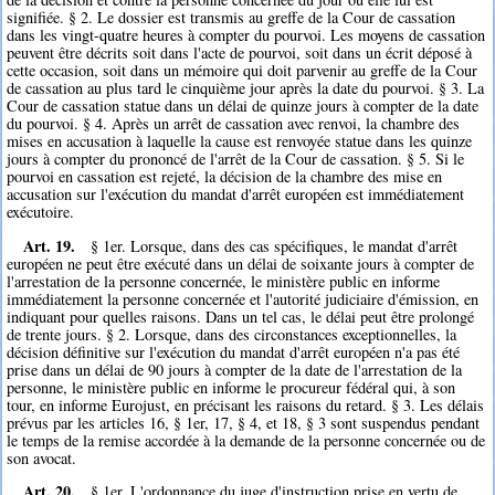
signifiée. § 2. Le dossier est transmis au greffe de la Cour de cassation
dans les vingt-quatre heures à compter du pourvoi. Les moyens de cassation
peuvent être décrits soit dans l'acte de pourvoi, soit dans un écrit déposé à
cette occasion, soit dans un mémoire qui doit parvenir au greffe de la Cour
de cassation au plus tard le cinquième jour après la date du pourvoi. § 3. La
Cour de cassation statue dans un délai de quinze jours à compter de la date
du pourvoi. § 4. Après un arrêt de cassation avec renvoi, la chambre des
mises en accusation à laquelle la cause est renvoyée statue dans les quinze
jours à compter du prononcé de l'arrêt de la Cour de cassation. § 5. Si le
pourvoi en cassation est rejeté, la décision de la chambre des mise en
accusation sur l'exécution du mandat d'arrêt européen est immédiatement
exécutoire.
Art. 19.
§ 1er. Lorsque, dans des cas spécifiques, le mandat d'arrêt
européen ne peut être exécuté dans un délai de soixante jours à compter de
l'arrestation de la personne concernée, le ministère public en informe
immédiatement la personne concernée et l'autorité judiciaire d'émission, en
indiquant pour quelles raisons. Dans un tel cas, le délai peut être prolongé
de trente jours. § 2. Lorsque, dans des circonstances exceptionnelles, la
décision définitive sur l'exécution du mandat d'arrêt européen n'a pas été
prise dans un délai de 90 jours à compter de la date de l'arrestation de la
personne, le ministère public en informe le procureur fédéral qui, à son
tour, en informe Eurojust, en précisant les raisons du retard. § 3. Les délais
prévus par les articles 16, § 1er, 17, § 4, et 18, § 3 sont suspendus pendant
le temps de la remise accordée à la demande de la personne concernée ou de
son avocat.
Art. 20.
§ 1er. L'ordonnance du juge d'instruction prise en vertu de