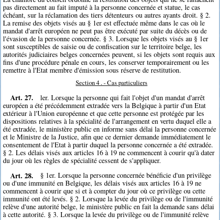
pas directement au fait imputé à la personne concernée et statue, le cas
échéant, sur la réclamation des tiers détenteurs ou autres ayants droit. § 2.
La remise des objets visés au § 1er est effectuée même dans le cas où le
mandat d'arrêt européen ne peut pas être exécuté par suite du décès ou de
l'évasion de la personne concernée. § 3. Lorsque les objets visés au § 1er
sont susceptibles de saisie ou de confiscation sur le territoire belge, les
autorités judiciaires belges concernées peuvent, si les objets sont requis aux
fins d'une procédure pénale en cours, les conserver temporairement ou les
remettre à l'Etat membre d'émission sous réserve de restitution.
Section 4 . - Cas particuliers
Art. 27.
ler. Lorsque la personne qui fait l'objet d'un mandat d'arrêt
européen a été précédemment extradée vers la Belgique à partir d'un Etat
extérieur à l'Union européenne et que cette personne est protégée par les
dispositions relatives à la spécialité de l'arrangement en vertu duquel elle a
été extradée, le ministère public en informe sans délai la personne concernée
et le Ministre de la Justice, afin que ce dernier demande immédiatement le
consentement de l'Etat à partir duquel la personne concernée a été extradée.
§ 2. Les délais visés aux articles 16 à 19 ne commencent à courir qu'à dater
du jour où les règles de spécialité cessent de s'appliquer.
Art. 28.
§ 1er. Lorsque la personne concernée bénéficie d'un privilège
ou d'une immunité en Belgique, les délais visés aux articles 16 à 19 ne
commencent à courir que si et à compter du jour où ce privilège ou cette
immunité ont été levés. § 2. Lorsque la levée du privilège ou de l'immunité
relève d'une autorité belge, le ministère public en fait la demande sans délai
à cette autorité. § 3. Lorsque la levée du privilège ou de l'immunité relève