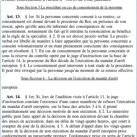
Sous-Section 3 La procédure en cas de consentement de la personne
Art. 13.
§ 1er. Si la personne concernée consent à sa remise, ce
consentement est donné devant le procureur du Roi, en présence de son
avocat, après qu'elle aura été informée des conséquences de son
consentement, notamment du fait qu'il entraîne la renonciation au bénéfice
de la règle de la spécialité. § 2. Il en est dressé procès-verbal. Le procès-
verbal est libellé de manière à faire apparaître que la personne concernée a
consenti volontairement et en étant pleinement consciente des conséquences
qui en résultent. § 3. En cas de consentement de la personne concernée et
sous la réserve du contrôle opéré par le juge d'instruction sur la base de
l'article 14, le procureur du Roi décide de l'exécution du mandat d'arrêt
européen. § 4. Le consentement peut intervenir à tout stade de la procédure.
Il peut être révoqué par la personne jusqu'au moment de sa remise effective.
Sous-Section 4. - La décision sur l'exécution du mandat d'arrêt
européen
Art. 14.
§ 1er. Si, lors de l'audition visée à l'article 11, le juge
d'instruction constate l'existence d'une cause manifeste de refuser l'exécution
du mandat d'arrêt européen, sur la base des articles 3 à 6, il prend
immédiatement une décision motivée de non exécution. § 2. Le ministère
public peut faire appel de la décision de non exécution devant la chambre
des mises en accusation, dans un délai de vingt-quatre heures, qui court à
compter du jour de la décision. § 3. A défaut d'appel dans les vingt-quatre
heures de la décision de non exécution du mandat d'arrêt européen prise
conformément au paragraphe premier, l'ordonnance prise en vertu de l'article