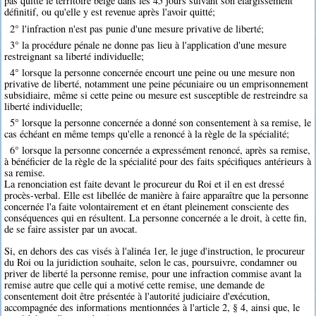
pas quitté le territoire belge dans les 45 jours suivant son élargissement
définitif, ou qu'elle y est revenue après l'avoir quitté;
2° l'infraction n'est pas punie d'une mesure privative de liberté;
3° la procédure pénale ne donne pas lieu à l'application d'une mesure
restreignant sa liberté individuelle;
4° lorsque la personne concernée encourt une peine ou une mesure non
privative de liberté, notamment une peine pécuniaire ou un emprisonnement
subsidiaire, même si cette peine ou mesure est susceptible de restreindre sa
liberté individuelle;
5° lorsque la personne concernée a donné son consentement à sa remise, le
cas échéant en même temps qu'elle a renoncé à la règle de la spécialité;
6° lorsque la personne concernée a expressément renoncé, après sa remise,
à bénéficier de la règle de la spécialité pour des faits spécifiques antérieurs à
sa remise.
La renonciation est faite devant le procureur du Roi et il en est dressé
procès-verbal. Elle est libellée de manière à faire apparaître que la personne
concernée l'a faite volontairement et en étant pleinement consciente des
conséquences qui en résultent. La personne concernée a le droit, à cette fin,
de se faire assister par un avocat.
Si, en dehors des cas visés à l'alinéa 1er, le juge d'instruction, le procureur
du Roi ou la juridiction souhaite, selon le cas, poursuivre, condamner ou
priver de liberté la personne remise, pour une infraction commise avant la
remise autre que celle qui a motivé cette remise, une demande de
consentement doit être présentée à l'autorité judiciaire d'exécution,
accompagnée des informations mentionnées à l'article 2, § 4, ainsi que, le