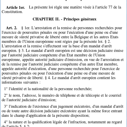
Article 1er.
La présente loi règle une matière visée à l'article 77 de la
Constitution.
CHAPITRE II. - Principes généraux
Art. 2.
§ 1er. L'arrestation et la remise de personnes recherchées pour
l'exercice de poursuites pénales ou pour l'exécution d'une peine ou d'une
mesure de sûreté privative de liberté entre la Belgique et les autres Etats
membres de l'Union européenne sont régies par la présente loi. § 2.
L'arrestation et la remise s'effectuent sur la base d'un mandat d'arrêt
européen. § 3. Le mandat d'arrêt européen est une décision judiciaire émise
par l'autorité judiciaire compétente d'un Etat membre de l'Union
européenne, appelée autorité judiciaire d'émission, en vue de l'arrestation et
de la remise par l'autorité judiciaire compétente d'un autre Etat membre,
appelée autorité d'exécution, d'une personne recherchée pour l'exercice de
poursuites pénales ou pour l'exécution d'une peine ou d'une mesure de
sûreté privative de liberté. § 4. Le mandat d'arrêt européen contient les
informations suivantes :
1° l'identité et la nationalité de la personne recherchée;
2° le nom, l'adresse, le numéro de téléphone et de télécopie et le courriel
de l'autorité judiciaire d'émission;
3° l'indication de l'existence d'un jugement exécutoire, d'un mandat d'arrêt
ou de toute autre décision judiciaire exécutoire ayant la même force entrant
dans le champ d'application de la présente disposition;
4° la nature et la qualification légale de l'infraction, notamment au regard
de l'article 5, § 2;