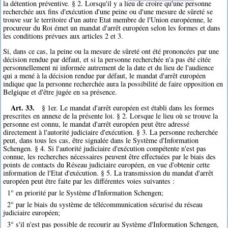
la détention préventive. § 2. Lorsqu'il y a lieu de croire qu'une personne
recherchée aux fins d'exécution d'une peine ou d'une mesure de sûreté se
trouve sur le territoire d'un autre Etat membre de l'Union européenne, le
procureur du Roi émet un mandat d'arrêt européen selon les formes et dans
les conditions prévues aux articles 2 et 3.
Si, dans ce cas, la peine ou la mesure de sûreté ont été prononcées par une
décision rendue par défaut, et si la personne recherchée n'a pas été citée
personnellement ni informée autrement de la date et du lieu de l'audience
qui a mené à la décision rendue par défaut, le mandat d'arrêt européen
indique que la personne recherchée aura la possibilité de faire opposition en
Belgique et d'être jugée en sa présence.
Art. 33.
§ 1er. Le mandat d'arrêt européen est établi dans les formes
prescrites en annexe de la présente loi. § 2. Lorsque le lieu où se trouve la
personne est connu, le mandat d'arrêt européen peut être adressé
directement à l'autorité judiciaire d'exécution. § 3. La personne recherchée
peut, dans tous les cas, être signalée dans le Système d'Information
Schengen. § 4. Si l'autorité judiciaire d'exécution compétente n'est pas
connue, les recherches nécessaires peuvent être effectuées par le biais des
points de contacts du Réseau judiciaire européen, en vue d'obtenir cette
information de l'Etat d'exécution. § 5. La transmission du mandat d'arrêt
européen peut être faite par les différentes voies suivantes :
1° en priorité par le Système d'Information Schengen;
2° par le biais du système de télécommunication sécurisé du réseau
judiciaire européen;
3° s'il n'est pas possible de recourir au Système d'Information Schengen,