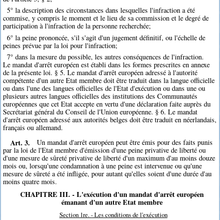
5° la description des circonstances dans lesquelles l'infraction a été
commise, y compris le moment et le lieu de sa commission et le degré de
participation à l'infraction de la personne recherchée;
6° la peine prononcée, s'il s'agit d'un jugement définitif, ou l'échelle de
peines prévue par la loi pour l'infraction;
7° dans la mesure du possible, les autres conséquences de l'infraction.
Le mandat d'arrêt européen est établi dans les formes prescrites en annexe
de la présente loi. § 5. Le mandat d'arrêt européen adressé à l'autorité
compétente d'un autre Etat membre doit être traduit dans la langue officielle
ou dans l'une des langues officielles de l'Etat d'exécution ou dans une ou
plusieurs autres langues officielles des institutions des Communautés
européennes que cet Etat accepte en vertu d'une déclaration faite auprès du
Secrétariat général du Conseil de l'Union européenne. § 6. Le mandat
d'arrêt européen adressé aux autorités belges doit être traduit en néerlandais,
français ou allemand.
Art. 3.
Un mandat d'arrêt européen peut être émis pour des faits punis
par la loi de l'Etat membre d'émission d'une peine privative de liberté ou
d'une mesure de sûreté privative de liberté d'un maximum d'au moins douze
mois ou, lorsqu'une condamnation à une peine est intervenue ou qu'une
mesure de sûreté a été infligée, pour autant qu'elles soient d'une durée d'au
moins quatre mois.
CHAPITRE III. - L'exécution d'un mandat d'arrêt européen
émanant d'un autre Etat membre
Section 1re. - Les conditions de l'exécution