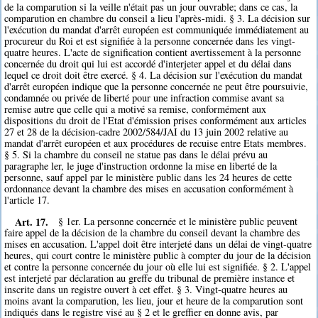
de la comparution si la veille n'était pas un jour ouvrable; dans ce cas, la
comparution en chambre du conseil a lieu l'après-midi. § 3. La décision sur
l'exécution du mandat d'arrêt européen est communiquée immédiatement au
procureur du Roi et est signifiée à la personne concernée dans les vingt-
quatre heures. L'acte de signification contient avertissement à la personne
concernée du droit qui lui est accordé d'interjeter appel et du délai dans
lequel ce droit doit être exercé. § 4. La décision sur l'exécution du mandat
d'arrêt européen indique que la personne concernée ne peut être poursuivie,
condamnée ou privée de liberté pour une infraction commise avant sa
remise autre que celle qui a motivé sa remise, conformément aux
dispositions du droit de l'Etat d'émission prises conformément aux articles
27 et 28 de la décision-cadre 2002/584/JAI du 13 juin 2002 relative au
mandat d'arrêt européen et aux procédures de recuise entre Etats membres.
§ 5. Si la chambre du conseil ne statue pas dans le délai prévu au
paragraphe ler, le juge d'instruction ordonne la mise en liberté de la
personne, sauf appel par le ministère public dans les 24 heures de cette
ordonnance devant la chambre des mises en accusation conformément à
l'article 17.
Art. 17.
§ 1er. La personne concernée et le ministère public peuvent
faire appel de la décision de la chambre du conseil devant la chambre des
mises en accusation. L'appel doit être interjeté dans un délai de vingt-quatre
heures, qui court contre le ministère public à compter du jour de la décision
et contre la personne concernée du jour où elle lui est signifiée. § 2. L'appel
est interjeté par déclaration au greffe du tribunal de première instance et
inscrite dans un registre ouvert à cet effet. § 3. Vingt-quatre heures au
moins avant la comparution, les lieu, jour et heure de la comparution sont
indiqués dans le registre visé au § 2 et le greffier en donne avis, par