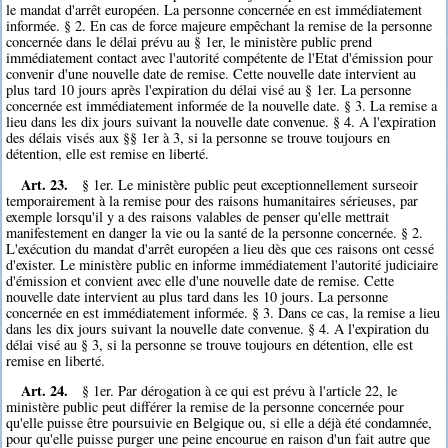
le mandat d'arrêt européen. La personne concernée en est immédiatement
informée. § 2. En cas de force majeure empêchant la remise de la personne
concernée dans le délai prévu au § 1er, le ministère public prend
immédiatement contact avec l'autorité compétente de l'Etat d'émission pour
convenir d'une nouvelle date de remise. Cette nouvelle date intervient au
plus tard 10 jours après l'expiration du délai visé au § 1er. La personne
concernée est immédiatement informée de la nouvelle date. § 3. La remise a
lieu dans les dix jours suivant la nouvelle date convenue. § 4. A l'expiration
des délais visés aux §§ 1er à 3, si la personne se trouve toujours en
détention, elle est remise en liberté.
Art. 23.
§ 1er. Le ministère public peut exceptionnellement surseoir
temporairement à la remise pour des raisons humanitaires sérieuses, par
exemple lorsqu'il y a des raisons valables de penser qu'elle mettrait
manifestement en danger la vie ou la santé de la personne concernée. § 2.
L'exécution du mandat d'arrêt européen a lieu dès que ces raisons ont cessé
d'exister. Le ministère public en informe immédiatement l'autorité judiciaire
d'émission et convient avec elle d'une nouvelle date de remise. Cette
nouvelle date intervient au plus tard dans les 10 jours. La personne
concernée en est immédiatement informée. § 3. Dans ce cas, la remise a lieu
dans les dix jours suivant la nouvelle date convenue. § 4. A l'expiration du
délai visé au § 3, si la personne se trouve toujours en détention, elle est
remise en liberté.
Art. 24.
§ 1er. Par dérogation à ce qui est prévu à l'article 22, le
ministère public peut différer la remise de la personne concernée pour
qu'elle puisse être poursuivie en Belgique ou, si elle a déjà été condamnée,
pour qu'elle puisse purger une peine encourue en raison d'un fait autre que