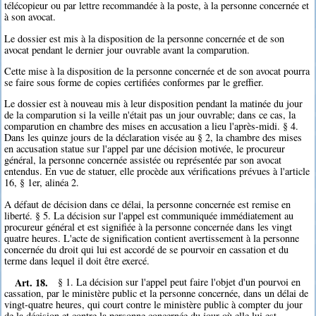
télécopieur ou par lettre recommandée à la poste, à la personne concernée et
à son avocat.
Le dossier est mis à la disposition de la personne concernée et de son
avocat pendant le dernier jour ouvrable avant la comparution.
Cette mise à la disposition de la personne concernée et de son avocat pourra
se faire sous forme de copies certifiées conformes par le greffier.
Le dossier est à nouveau mis à leur disposition pendant la matinée du jour
de la comparution si la veille n'était pas un jour ouvrable; dans ce cas, la
comparution en chambre des mises en accusation a lieu l'après-midi. § 4.
Dans les quinze jours de la déclaration visée au § 2, la chambre des mises
en accusation statue sur l'appel par une décision motivée, le procureur
général, la personne concernée assistée ou représentée par son avocat
entendus. En vue de statuer, elle procède aux vérifications prévues à l'article
16, § 1er, alinéa 2.
A défaut de décision dans ce délai, la personne concernée est remise en
liberté. § 5. La décision sur l'appel est communiquée immédiatement au
procureur général et est signifiée à la personne concernée dans les vingt
quatre heures. L'acte de signification contient avertissement à la personne
concernée du droit qui lui est accordé de se pourvoir en cassation et du
terme dans lequel il doit être exercé.
Art. 18.
§ 1. La décision sur l'appel peut faire l'objet d'un pourvoi en
cassation, par le ministère public et la personne concernée, dans un délai de
vingt-quatre heures, qui court contre le ministère public à compter du jour
de la décision et contre la personne concernée du jour où elle lui est