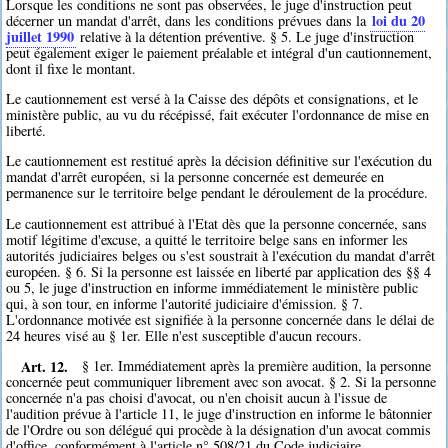
Lorsque les conditions ne sont pas observées, le juge d'instruction peut
loi du 20
décerner un mandat d'arrêt, dans les conditions prévues dans la
juillet 1990
relative à la détention préventive. § 5. Le juge d'instruction
peut également exiger le paiement préalable et intégral d'un cautionnement,
dont il fixe le montant.
Le cautionnement est versé à la Caisse des dépôts et consignations, et le
ministère public, au vu du récépissé, fait exécuter l'ordonnance de mise en
liberté.
Le cautionnement est restitué après la décision définitive sur l'exécution du
mandat d'arrêt européen, si la personne concernée est demeurée en
permanence sur le territoire belge pendant le déroulement de la procédure.
Le cautionnement est attribué à l'Etat dès que la personne concernée, sans
motif légitime d'excuse, a quitté le territoire belge sans en informer les
autorités judiciaires belges ou s'est soustrait à l'exécution du mandat d'arrêt
européen. § 6. Si la personne est laissée en liberté par application des §§ 4
ou 5, le juge d'instruction en informe immédiatement le ministère public
qui, à son tour, en informe l'autorité judiciaire d'émission. § 7.
L'ordonnance motivée est signifiée à la personne concernée dans le délai de
24 heures visé au § 1er. Elle n'est susceptible d'aucun recours.
Art. 12.
§ 1er. Immédiatement après la première audition, la personne
concernée peut communiquer librement avec son avocat. § 2. Si la personne
concernée n'a pas choisi d'avocat, ou n'en choisit aucun à l'issue de
l'audition prévue à l'article 11, le juge d'instruction en informe le bâtonnier
de l'Ordre ou son délégué qui procède à la désignation d'un avocat commis
d'office, conformément à l'article n° 508/21 du Code judiciaire.