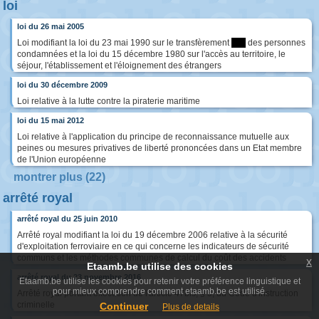
loi
loi du 26 mai 2005
Loi modifiant la loi du 23 mai 1990 sur le transfèrement
****
des personnes
condamnées et la loi du 15 décembre 1980 sur l'accès au territoire, le
séjour, l'établissement et l'éloignement des étrangers
loi du 30 décembre 2009
Loi relative à la lutte contre la piraterie maritime
loi du 15 mai 2012
Loi relative à l'application du principe de reconnaissance mutuelle aux
peines ou mesures privatives de liberté prononcées dans un Etat membre
de l'Union européenne
montrer plus (22)
arrêté royal
arrêté royal du 25 juin 2010
Arrêté royal modifiant la loi du 19 décembre 2006 relative à la sécurité
d'exploitation ferroviaire en ce qui concerne les indicateurs de sécurité
communs et les méthodes communes de calcul du coût des accidents
x
Etaamb.be utilise des cookies
arrêté royal du 23 novembre 2016
Etaamb.be utilise les cookies pour retenir votre préférence linguistique et
pour mieux comprendre comment etaamb.be est utilisé.
Arrêté royal portant exécution de l'article 47bis, § 5, du Code d'instruction
criminelle
Continuer
Plus de details