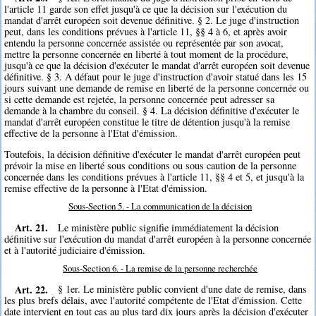
l'article 11 garde son effet jusqu'à ce que la décision sur l'exécution du
mandat d'arrêt européen soit devenue définitive. § 2. Le juge d'instruction
peut, dans les conditions prévues à l'article 11, §§ 4 à 6, et après avoir
entendu la personne concernée assistée ou représentée par son avocat,
mettre la personne concernée en liberté à tout moment de la procédure,
jusqu'à ce que la décision d'exécuter le mandat d'arrêt européen soit devenue
définitive. § 3. A défaut pour le juge d'instruction d'avoir statué dans les 15
jours suivant une demande de remise en liberté de la personne concernée ou
si cette demande est rejetée, la personne concernée peut adresser sa
demande à la chambre du conseil. § 4. La décision définitive d'exécuter le
mandat d'arrêt européen constitue le titre de détention jusqu'à la remise
effective de la personne à l'Etat d'émission.
Toutefois, la décision définitive d'exécuter le mandat d'arrêt européen peut
prévoir la mise en liberté sous conditions ou sous caution de la personne
concernée dans les conditions prévues à l'article 11, §§ 4 et 5, et jusqu'à la
remise effective de la personne à l'Etat d'émission.
Sous-Section 5. - La communication de la décision
Art. 21.
Le ministère public signifie immédiatement la décision
définitive sur l'exécution du mandat d'arrêt européen à la personne concernée
et à l'autorité judiciaire d'émission.
Sous-Section 6. - La remise de la personne recherchée
Art. 22.
§ 1er. Le ministère public convient d'une date de remise, dans
les plus brefs délais, avec l'autorité compétente de l'Etat d'émission. Cette
date intervient en tout cas au plus tard dix jours après la décision d'exécuter