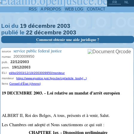
^
-
FR
NL
RSS
A PROPOS
WEB LOG
CONTACT
Loi du
19
décembre
2003
publié le
22
décembre
2003
Comment obtenir une aide juridique ?
service public federal justice
source
2003009950
numac
22/12/2003
pub.
19/12/2003
prom.
ELI
eli/loi/2003/12/19/2003009950/moniteur
moniteur
https://www.ejustice.just.fgov.be/cgi/article_body(...)
liens
Conseil d'État (chrono)
19 DECEMBRE 2003. - Loi relative au mandat d'arrêt européen
ALBERT II, Roi des Belges, A tous, présents et à venir, Salut.
Les Chambres ont adopté et Nous sanctionnons ce qui suit :
CHAPITRE 1er. - Disposition préliminaire