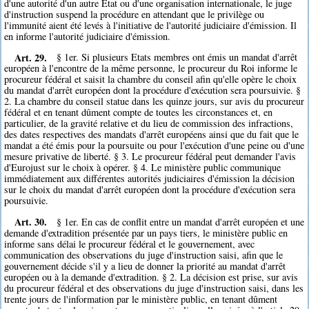
d'une autorité d'un autre Etat ou d'une organisation internationale, le juge
d'instruction suspend la procédure en attendant que le privilège ou
l'immunité aient été levés à l'initiative de l'autorité judiciaire d'émission. Il
en informe l'autorité judiciaire d'émission.
Art. 29.
§ 1er. Si plusieurs Etats membres ont émis un mandat d'arrêt
européen à l'encontre de la même personne, le procureur du Roi informe le
procureur fédéral et saisit la chambre du conseil afin qu'elle opère le choix
du mandat d'arrêt européen dont la procédure d'exécution sera poursuivie. §
2. La chambre du conseil statue dans les quinze jours, sur avis du procureur
fédéral et en tenant dûment compte de toutes les circonstances et, en
particulier, de la gravité relative et du lieu de commission des infractions,
des dates respectives des mandats d'arrêt européens ainsi que du fait que le
mandat a été émis pour la poursuite ou pour l'exécution d'une peine ou d'une
mesure privative de liberté. § 3. Le procureur fédéral peut demander l'avis
d'Eurojust sur le choix à opérer. § 4. Le ministère public communique
immédiatement aux différentes autorités judiciaires d'émission la décision
sur le choix du mandat d'arrêt européen dont la procédure d'exécution sera
poursuivie.
Art. 30.
§ 1er. En cas de conflit entre un mandat d'arrêt européen et une
demande d'extradition présentée par un pays tiers, le ministère public en
informe sans délai le procureur fédéral et le gouvernement, avec
communication des observations du juge d'instruction saisi, afin que le
gouvernement décide s'il y a lieu de donner la priorité au mandat d'arrêt
européen ou à la demande d'extradition. § 2. La décision est prise, sur avis
du procureur fédéral et des observations du juge d'instruction saisi, dans les
trente jours de l'information par le ministère public, en tenant dûment