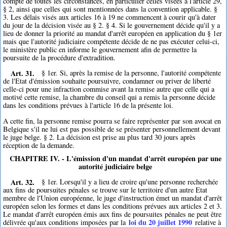
compte de toutes les circonstances, en particulier celles visées à l'article 29,
§ 2, ainsi que celles qui sont mentionnées dans la convention applicable. §
3. Les délais visés aux articles 16 à 19 ne commencent à courir qu'à dater
du jour de la décision visée au § 2. § 4. Si le gouvernement décide qu'il y a
lieu de donner la priorité au mandat d'arrêt européen en application du § 1er
mais que l'autorité judiciaire compétente décide de ne pas exécuter celui-ci,
le ministère public en informe le gouvernement afin de permettre la
poursuite de la procédure d'extradition.
Art. 31.
§ 1er. Si, après la remise de la personne, l'autorité compétente
de l'Etat d'émission souhaite poursuivre, condamner ou priver de liberté
celle-ci pour une infraction commise avant la remise autre que celle qui a
motivé cette remise, la chambre du conseil qui a remis la personne décide
dans les conditions prévues à l'article 16 de la présente loi.
A cette fin, la personne remise pourra se faire représenter par son avocat en
Belgique s'il ne lui est pas possible de se présenter personnellement devant
le juge belge. § 2. La décision est prise au plus tard 30 jours après
réception de la demande.
CHAPITRE IV. - L'émission d'un mandat d'arrêt européen par une
autorité judiciaire belge
Art. 32.
§ 1er. Lorsqu'il y a lieu de croire qu'une personne recherchée
aux fins de poursuites pénales se trouve sur le territoire d'un autre Etat
membre de l'Union européenne, le juge d'instruction émet un mandat d'arrêt
européen selon les formes et dans les conditions prévues aux articles 2 et 3.
Le mandat d'arrêt européen émis aux fins de poursuites pénales ne peut être
loi du 20 juillet 1990
délivrée qu'aux conditions imposées par la
relative à