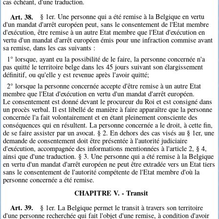
cas échéant, d'une traduction.
Art. 38.
§ 1er. Une personne qui a été remise à la Belgique en vertu
d'un mandat d'arrêt européen peut, sans le consentement de l'Etat membre
d'exécution, être remise à un autre Etat membre que l'Etat d'exécution en
vertu d'un mandat d'arrêt européen émis pour une infraction commise avant
sa remise, dans les cas suivants :
1° lorsque, ayant eu la possibilité de le faire, la personne concernée n'a
pas quitté le territoire belge dans les 45 jours suivant son élargissement
définitif, ou qu'elle y est revenue après l'avoir quitté;
2° lorsque la personne concernée accepte d'être remise à un autre Etat
membre que l'Etat d'exécution en vertu d'un mandat d'arrêt européen.
Le consentement est donné devant le procureur du Roi et est consigné dans
un procès verbal. Il est libellé de manière à faire apparaître que la personne
concernée l'a fait volontairement et en étant pleinement consciente des
conséquences qui en résultent. La personne concernée a le droit, à cette fin,
de se faire assister par un avocat. § 2. En dehors des cas visés au § 1er, une
demande de consentement doit être présentée à l'autorité judiciaire
d'exécution, accompagnée des informations mentionnées à l'article 2, § 4,
ainsi que d'une traduction. § 3. Une personne qui a été remise à la Belgique
en vertu d'un mandat d'arrêt européen ne peut être extradée vers un Etat tiers
sans le consentement de l'autorité compétente de l'Etat membre d'où la
personne concernée a été remise.
CHAPITRE V. - Transit
Art. 39.
§ 1er. La Belgique permet le transit à travers son territoire
d'une personne recherchée qui fait l'objet d'une remise, à condition d'avoir