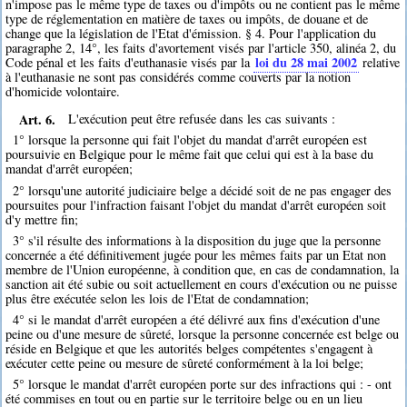
n'impose pas le même type de taxes ou d'impôts ou ne contient pas le même
type de réglementation en matière de taxes ou impôts, de douane et de
change que la législation de l'Etat d'émission. § 4. Pour l'application du
paragraphe 2, 14°, les faits d'avortement visés par l'article 350, alinéa 2, du
loi du 28 mai 2002
Code pénal et les faits d'euthanasie visés par la
relative
à l'euthanasie ne sont pas considérés comme couverts par la notion
d'homicide volontaire.
Art. 6.
L'exécution peut être refusée dans les cas suivants :
1° lorsque la personne qui fait l'objet du mandat d'arrêt européen est
poursuivie en Belgique pour le même fait que celui qui est à la base du
mandat d'arrêt européen;
2° lorsqu'une autorité judiciaire belge a décidé soit de ne pas engager des
poursuites pour l'infraction faisant l'objet du mandat d'arrêt européen soit
d'y mettre fin;
3° s'il résulte des informations à la disposition du juge que la personne
concernée a été définitivement jugée pour les mêmes faits par un Etat non
membre de l'Union européenne, à condition que, en cas de condamnation, la
sanction ait été subie ou soit actuellement en cours d'exécution ou ne puisse
plus être exécutée selon les lois de l'Etat de condamnation;
4° si le mandat d'arrêt européen a été délivré aux fins d'exécution d'une
peine ou d'une mesure de sûreté, lorsque la personne concernée est belge ou
réside en Belgique et que les autorités belges compétentes s'engagent à
exécuter cette peine ou mesure de sûreté conformément à la loi belge;
5° lorsque le mandat d'arrêt européen porte sur des infractions qui : - ont
été commises en tout ou en partie sur le territoire belge ou en un lieu