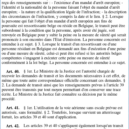
reçu des renseignements sur : - l'existence d'un mandat d'arrêt européen; -
l'identité et la nationalité de la personne faisant l'objet du mandat d'arrêt
européen; - la nature et la qualification légale de l'infraction; - la description
des circonstances de l'infraction, y compris la date et le lieu. § 2. Lorsque
la personne qui fait l'objet d'un mandat d'arrêt européen aux fins de
poursuite est ressortissante belge ou réside en Belgique, le transit peut être
subordonné à la condition que la personne, après avoir été jugée, soit
renvoyée en Belgique pour y subir la peine ou la mesure de sûreté qui serait
prononcée à son encontre dans l'Etat d'émission. La personne concernée est
entendue à ce sujet. § 3. Lorsque le transit d'un ressortissant ou d'une
personne résidant en Belgique est demandé aux fins d'exécution d'une peine
ou d'une mesure de sûreté, celui-ci peut être refusé si les autorités belges
compétentes s'engagent à exécuter cette peine ou mesure de sûreté
conformément à la loi belge. La personne concernée est entendue à ce sujet.
Art. 40.
§ 1er. Le Ministre de la Justice est l'autorité chargée de
recevoir les demandes de transit et les documents nécessaires à cet effet, de
même que toute autre correspondance officielle concernant ces demandes. §
2. La demande de transit ainsi que les renseignements prévus à l'article 39
peuvent être transmis par tout moyen permettant d'en conserver une trace
écrite. Le Ministre de la Justice fait connaître sa décision par le même
procédé.
Art. 41.
§ 1er. L'utilisation de la voie aérienne sans escale prévue est
autorisée, sans formalité. § 2. Toutefois, lorsque survient un atterrissage
fortuit, les articles 39 et 40 sont d'application.
Art. 42.
Les articles 39 et 40 s'appliquent également lorsqu'un transit