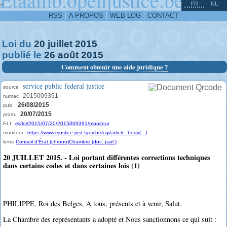
^
-
FR
NL
RSS
A PROPOS
WEB LOG
CONTACT
Loi du
20
juillet
2015
publié le
26
août
2015
Comment obtenir une aide juridique ?
service public federal justice
source
2015009391
numac
26/08/2015
pub.
20/07/2015
prom.
ELI
eli/loi/2015/07/20/2015009391/moniteur
moniteur
https://www.ejustice.just.fgov.be/cgi/article_body(...)
liens
Conseil d'État (chrono)
Chambre (doc. parl.)
20 JUILLET 2015. - Loi portant différentes corrections techniques
dans certains codes et dans certaines lois (1)
PHILIPPE, Roi des Belges, A tous, présents et à venir, Salut.
La Chambre des représentants a adopté et Nous sanctionnons ce qui suit :