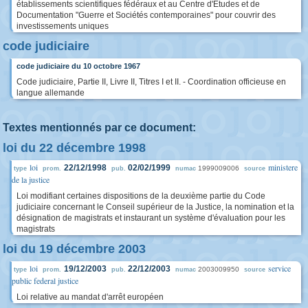
établissements scientifiques fédéraux et au Centre d'Etudes et de
Documentation "Guerre et Sociétés contemporaines" pour couvrir des
investissements uniques
code judiciaire
code judiciaire du 10 octobre 1967
Code judiciaire, Partie II, Livre II, Titres I et II. - Coordination officieuse en
langue allemande
Textes mentionnés par ce document:
loi du 22 décembre 1998
loi
ministere
22/12/1998
02/02/1999
1999009006
type
prom.
pub.
numac
source
de la justice
Loi modifiant certaines dispositions de la deuxième partie du Code
judiciaire concernant le Conseil supérieur de la Justice, la nomination et la
désignation de magistrats et instaurant un système d'évaluation pour les
magistrats
loi du 19 décembre 2003
loi
service
19/12/2003
22/12/2003
2003009950
type
prom.
pub.
numac
source
public federal justice
Loi relative au mandat d'arrêt européen