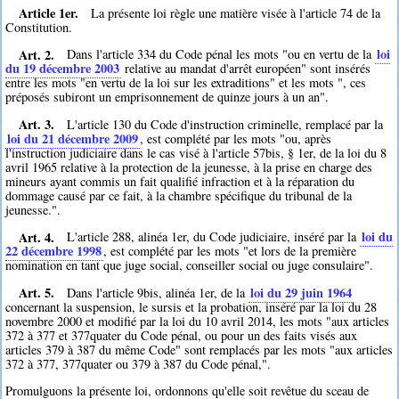
Article 1er.
La présente loi règle une matière visée à l'article 74 de la
Constitution.
Art. 2.
loi
Dans l'article 334 du Code pénal les mots "ou en vertu de la
du 19 décembre 2003
relative au mandat d'arrêt européen" sont insérés
entre les mots "en vertu de la loi sur les extraditions" et les mots ", ces
préposés subiront un emprisonnement de quinze jours à un an".
Art. 3.
L'article 130 du Code d'instruction criminelle, remplacé par la
loi du 21 décembre 2009
, est complété par les mots "ou, après
l'instruction judiciaire dans le cas visé à l'article 57bis, § 1er, de la loi du 8
avril 1965 relative à la protection de la jeunesse, à la prise en charge des
mineurs ayant commis un fait qualifié infraction et à la réparation du
dommage causé par ce fait, à la chambre spécifique du tribunal de la
jeunesse.".
Art. 4.
loi du
L'article 288, alinéa 1er, du Code judiciaire, inséré par la
22 décembre 1998
, est complété par les mots "et lors de la première
nomination en tant que juge social, conseiller social ou juge consulaire".
Art. 5.
loi du 29 juin 1964
Dans l'article 9bis, alinéa 1er, de la
concernant la suspension, le sursis et la probation, inséré par la loi du 28
novembre 2000 et modifié par la loi du 10 avril 2014, les mots "aux articles
372 à 377 et 377quater du Code pénal, ou pour un des faits visés aux
articles 379 à 387 du même Code" sont remplacés par les mots "aux articles
372 à 377, 377quater ou 379 à 387 du Code pénal,".
Promulguons la présente loi, ordonnons qu'elle soit revêtue du sceau de