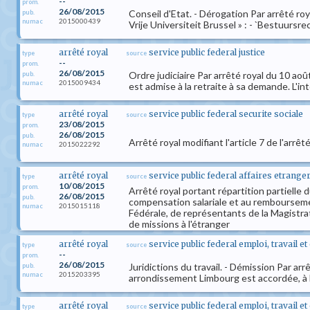
--
prom.
26/08/2015
Conseil d'Etat. - Dérogation Par arrêté r
pub.
2015000439
numac
Vrije Universiteit Brussel » : - `Bestuursr
arrêté royal
service public federal justice
type
source
--
prom.
26/08/2015
Ordre judiciaire Par arrêté royal du 10 aoû
pub.
2015009434
numac
est admise à la retraite à sa demande. L'i
arrêté royal
service public federal securite sociale
type
source
23/08/2015
prom.
26/08/2015
pub.
Arrêté royal modifiant l'article 7 de l'arr
2015022292
numac
arrêté royal
service public federal affaires etran
type
source
10/08/2015
prom.
Arrêté royal portant répartition partiell
26/08/2015
pub.
compensation salariale et au rembourseme
2015015118
numac
Fédérale, de représentants de la Magistra
de missions à l'étranger
arrêté royal
service public federal emploi, travail e
type
source
--
prom.
26/08/2015
Juridictions du travail. - Démission Par ar
pub.
2015203395
numac
arrondissement Limbourg est accordée, à M
arrêté royal
service public federal emploi, travail e
type
source