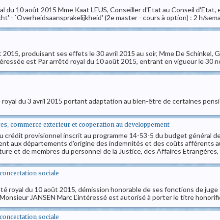
oyal du 10 août 2015 Mme Kaat LEUS, Conseiller d'Etat au Conseil d'Etat,
echt' - `Overheidsaansprakelijkheid' (2e master - cours à option) : 2 h/se
t 2015, produisant ses effets le 30 avril 2015 au soir, Mme De Schinkel, G
ntéressée est Par arrêté royal du 10 août 2015, entrant en vigueur le 30 
êté royal du 3 avril 2015 portant adaptation au bien-être de certaines pens
geres, commerce exterieur et cooperation au developpement
e du crédit provisionnel inscrit au programme 14-53-5 du budget général 
nt aux départements d'origine des indemnités et des coûts afférents 
ture et de membres du personnel de la Justice, des Affaires Etrangères, 
t concertation sociale
rêté royal du 10 août 2015, démission honorable de ses fonctions de juge s
onsieur JANSEN Marc L'intéressé est autorisé à porter le titre honorifi
t concertation sociale