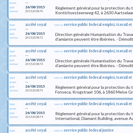
--
prom.
26/08/2015
Règlement général pour la protection du tr
pub.
2015203870
numac
Kontichsesteenweg 42, à 2630 Aartselaar, 
arrêté royal
service public federal emploi, travail e
type
source
--
prom.
26/08/2015
Direction générale Humanisation du Trava
pub.
2015203872
numac
d'amiante peuvent être libérées. - Démolit
arrêté royal
service public federal emploi, travail e
type
source
--
prom.
26/08/2015
Direction générale Humanisation du Trava
pub.
2015203873
numac
d'amiante peuvent être libérées. - Démoliti
arrêté royal
service public federal emploi, travail e
type
source
--
prom.
26/08/2015
Règlement général pour la protection du tr
pub.
2015203875
numac
Fonseca, Krogstraat 106, à 1860 Meise Gro
arrêté royal
service public federal emploi, travail e
type
source
--
prom.
26/08/2015
Règlement général pour la protection du tr
pub.
2015203874
numac
International, Diamant Building, avenue 
arrêté royal
service public federal justice
type
source