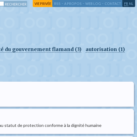
-
-
-
-
VIE PRIVÉE
RSS
A PROPOS
WEB LOG
CONTACT
FR
NL
té du gouvernement flamand (3)
autorisation (1)
eau statut de protection conforme à la dignité humaine