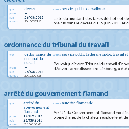
décret
service public de wallonie
type
source
--
prom.
26/08/2015
Liste du montant des taxes déchets et des
pub.
2015027125
numac
prévus dans le décret du 19 juin 2015 et de
ordonnance du tribunal du travail
ordonnance du
service public federal emploi, travail e
type
source
tribunal du
travail
Pouvoir judiciaire Tribunal du travail d'A
--
prom.
d'Anvers arrondissement Limbourg, a été
26/08/2015
pub.
2015202928
numac
arrêté du gouvernement flamand
arrêté du
autorite flamande
type
source
gouvernement
flamand
Arrêté du Gouvernement flamand modifiant l
17/07/2015
prom.
biométhane, de la chaleur résiduelle et d
26/08/2015
pub.
2015036067
numac