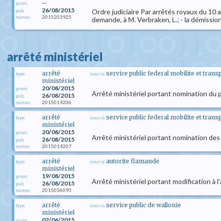
--
prom.
26/08/2015
Ordre judiciaire Par arrêtés royaux du 10
pub.
2015203925
numac
demande, à M. Verbraken, L.; - la démission
arrêté ministériel
arrêté
service public federal mobilite et trans
type
source
ministériel
20/08/2015
prom.
Arrêté ministériel portant nomination du p
26/08/2015
pub.
2015014206
numac
arrêté
service public federal mobilite et trans
type
source
ministériel
20/08/2015
prom.
Arrêté ministériel portant nomination des
26/08/2015
pub.
2015014207
numac
arrêté
autorite flamande
type
source
ministériel
19/08/2015
prom.
Arrêté ministériel portant modification 
26/08/2015
pub.
2015036093
numac
arrêté
service public de wallonie
type
source
ministériel
02/06/2015
prom.