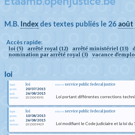
Etaamb.openjustice.be
M.B.
Index
des textes publiés le 26
août
Accès rapide:
loi (5)
arrêté royal (12)
arrêté ministériel (13)
d
nomination par arrêté royal (3)
vacance d'emploi
loi
loi
service public federal justice
type
source
20/07/2015
prom.
26/08/2015
pub.
Loi portant différentes corrections techn
2015009391
numac
loi
service public federal justice
type
source
10/08/2015
prom.
26/08/2015
pub.
Loi modifiant le Code judiciaire et la loi
2015009429
numac