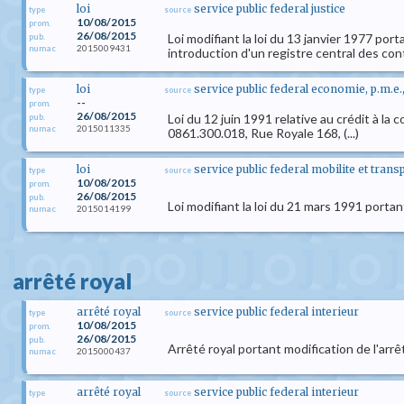
loi
service public federal justice
type
source
10/08/2015
prom.
26/08/2015
Loi modifiant la loi du 13 janvier 1977 po
pub.
2015009431
numac
introduction d'un registre central des co
loi
service public federal economie, p.m.e
type
source
--
prom.
26/08/2015
Loi du 12 juin 1991 relative au crédit à 
pub.
2015011335
numac
0861.300.018, Rue Royale 168, (...)
loi
service public federal mobilite et trans
type
source
10/08/2015
prom.
26/08/2015
pub.
Loi modifiant la loi du 21 mars 1991 port
2015014199
numac
arrêté royal
arrêté royal
service public federal interieur
type
source
10/08/2015
prom.
26/08/2015
pub.
Arrêté royal portant modification de l'arrê
2015000437
numac
arrêté royal
service public federal interieur
type
source