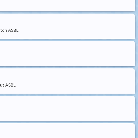
neton ASBL
caut ASBL