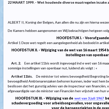
22 MAART 1999. - Wet houdende diverse maatregelen inzake 
ALBERT II, Koning der Belgen, Aan allen die nu zijn en hierna weze
De Kamers hebben aangenomen en Wij bekrachtigen hetgeen volg
HOOFDSTUK I. - Voorafgaande
Artikel 1 Deze wet regelt een aangelegenheid als bedoeld in artik
HOOFDSTUK II. - Wijziging van de wet van 16 maart 1954
instellingen van openbaar
Art. 2.
Een artikel 11bis wordt ingevoegd ind e wet van 16 maa
sommige instellingen van openbaar nut, luidend als volgt : «
Artikel 11bis.
De minister tot wiens bevoegdheid Begroting be
bevoegdheid Ambtenarenzaken behoren kunnen, ieder wat hem be
beslissen dat het gunstig advies van de inspecteur van financiën, 
afgevaardigde van de minister van Financiën hen vrijstelt van hun
HOOFDSTUK III. - Wijziging van de
wet van 3 juli 1967
be
schadevergoeding voor arbeidsongevallen, voor ongevalle
voor de beroepsziekten in de ove