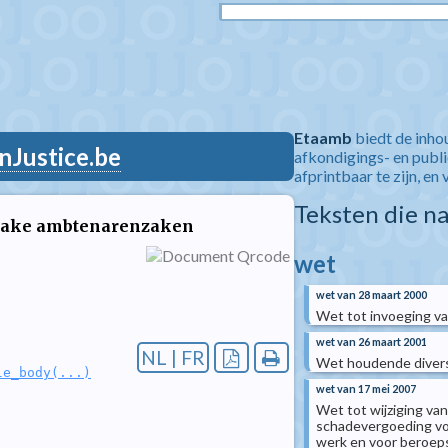
Etaamb
biedt de inho
nJustice.be
afkondigings- en publ
afprintbaar te zijn, en 
Teksten die n
nzake ambtenarenzaken
wet
wet van 28 maart 2000
Wet tot invoeging va
wet van 26 maart 2001
NL | FR
Wet houdende diver
le_body(...)
wet van 17 mei 2007
Wet tot wijziging van
schadevergoeding voo
werk en voor beroeps