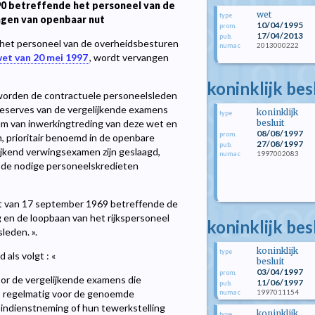
90 betreffende het personeel van de
wet
type
ngen van openbaar nut
10/04/1995
prom.
17/04/2013
pub.
e het personeel van de overheidsbesturen
2013000222
numac
et van 20 mei 1997
, wordt vervangen
koninklijk be
 4, worden de contractuele personeelsleden
reserves van de vergelijkende examens
koninklijk
type
besluit
um van inwerkingtreding van deze wet en
08/08/1997
prom.
 prioritair benoemd in de openbare
27/08/1997
pub.
elijkend verwingsexamen zijn geslaagd,
1997002083
numac
n de nodige personeelskredieten
sluit van 17 september 1969 betreffende de
en de loopbaan van het rijkspersoneel
koninklijk bes
leden. ».
koninklijk
type
 als volgt : «
besluit
03/04/1997
prom.
oor de vergelijkende examens die
11/06/1997
pub.
1997011154
s regelmatig voor de genoemde
numac
indienstneming of hun tewerkstelling
koninklijk
type