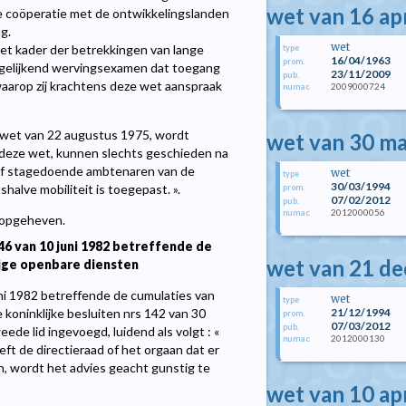
wet van 16 ap
de coöperatie met de ontwikkelingslanden
g.
wet
het kader der betrekkingen van lange
type
16/04/1963
prom.
vergelijkend wervingsexamen dat toegang
23/11/2009
pub.
waarop zij krachtens deze wet aanspraak
2009000724
numac
 de wet van 22 augustus 1975, wordt
wet van 30 m
 deze wet, kunnen slechts geschieden na
 of stagedoende ambtenaren van de
wet
type
30/03/1994
halve mobiliteit is toegepast. ».
prom.
07/02/2012
pub.
2012000056
numac
n opgeheven.
46 van 10 juni 1982 betreffende de
wet van 21 d
ige openbare diensten
0 juni 1982 betreffende de cumulaties van
wet
type
21/12/1994
 koninklijke besluiten nrs 142 van 30
prom.
07/03/2012
pub.
e lid ingevoegd, luidend als volgt : «
2012000130
numac
ft de directieraad of het orgaan dat er
n, wordt het advies geacht gunstig te
wet van 10 ap