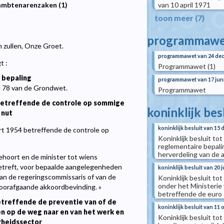
van 10 april 1971
ambtenarenzaken (1)
toon meer (7)
programmawe
n zullen, Onze Groet.
programmawet van 24 de
t :
Programmawet (1)
 bepaling
programmawet van 17 jun
el 78 van de Grondwet.
Programmawet
 betreffende de controle op sommige
koninklijk bes
 nut
koninklijk besluit van 15
rt 1954 betreffende de controle op
Koninklijk besluit tot
reglementaire bepali
herverdeling van de 
hoort en de minister tot wiens
treft, voor bepaalde aangelegenheden
koninklijk besluit van 20 j
van de regeringscommissaris of van de
Koninklijk besluit to
onder het Ministerie
 voorafgaande akkoordbevinding. »
betreffende de euro
treffende de preventie van of de
koninklijk besluit van 11
n op de weg naar en van het werk en
Koninklijk besluit tot
rheidssector