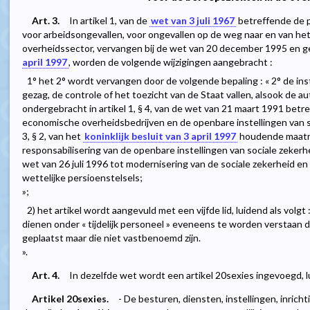
Art. 3.
In artikel 1, van de
wet van 3 juli 1967
betreffende de 
voor arbeidsongevallen, voor ongevallen op de weg naar en van he
overheidssector, vervangen bij de wet van 20 december 1995 en ge
april 1997
, worden de volgende wijzigingen aangebracht :
1° het 2° wordt vervangen door de volgende bepaling : « 2° de in
gezag, de controle of het toezicht van de Staat vallen, alsook de a
ondergebracht in artikel 1, § 4, van de wet van 21 maart 1991 be
economische overheidsbedrijven en de openbare instellingen van soc
3, § 2, van het
koninklijk besluit van 3 april 1997
houdende maatr
responsabilisering van de openbare instellingen van sociale zekerh
wet van 26 juli 1996 tot modernisering van de sociale zekerheid en 
wettelijke persioenstelsels;
»;
2) het artikel wordt aangevuld met een vijfde lid, luidend als volgt
dienen onder « tijdelijk personeel » eveneens te worden verstaan 
geplaatst maar die niet vastbenoemd zijn.
».
Art. 4.
In dezelfde wet wordt een artikel 20sexies ingevoegd, l
Artikel 20sexies.
- De besturen, diensten, instellingen, inrich