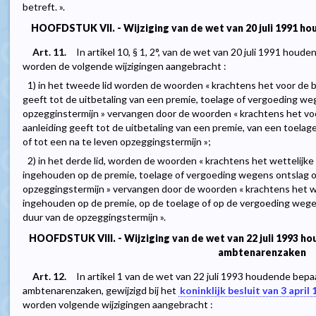
betreft. ».
HOOFDSTUK VII. - Wijziging van de wet van 20 juli 1991 ho
Art. 11.
In artikel 10, § 1, 2°, van de wet van 20 juli 1991 houd
worden de volgende wijzigingen aangebracht :
1) in het tweede lid worden de woorden « krachtens het voor de 
geeft tot de uitbetaling van een premie, toelage of vergoeding we
opzegginstermijn » vervangen door de woorden « krachtens het vo
aanleiding geeft tot de uitbetaling van een premie, van een toela
of tot een na te leven opzeggingstermijn »;
2) in het derde lid, worden de woorden « krachtens het wettelij
ingehouden op de premie, toelage of vergoeding wegens ontslag of
opzeggingstermijn » vervangen door de woorden « krachtens het w
ingehouden op de premie, op de toelage of op de vergoeding wegen
duur van de opzeggingstermijn ».
HOOFDSTUK VIII. - Wijziging van de wet van 22 juli 1993 
ambtenarenzaken
Art. 12.
In artikel 1 van de wet van 22 juli 1993 houdende bep
ambtenarenzaken, gewijzigd bij het
koninklijk besluit van 3 april
worden volgende wijzigingen aangebracht :