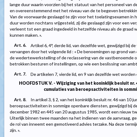
lange duur waarin voorzien bij het statuut van het personeel van 
en overeenstemmend met het niveau van de te begeven betrekkin
Van de voorwaarde geslaagd te zijn voor het toelatingsexamen in 
duur worden nochtans vrijgesteld, zij die geslaagd zijn voor een 
verleent tot een graad ingedeeld in hetzelfde niveau als de graad 
kunnen maken. ».
Art. 6.
Artikel 6, 4°, derde lid, van dezelfde wet, gewijzigd bij
vervangen door het volgende lid : « De benoemingen op grond van
de wedertewerkstelling of de reclassering van de vastbenoemde
betrokken besturen of instellingen, op wie een beslissing van ambts
Art. 7.
De artikelen 7, vierde lid, en 9 van dezelfde wet worde
HOOFDSTUK V. - Wijziging van het koninklijk besluit nr. 
cumulaties van beroepsactiviteiten in somm
Art. 8.
In artikel 3, § 2, van het koninklijk besluit nr. 46 van 1
beroepsactiviteiten in sommige openbare diensten, gewijzigd bij de
december 1982 en 445 van 20 augustus 1985, wordt een nieuw tweed
Uiterlijk binnen twee maanden na het indienen van de aanvraag, gee
de rol van inneemt een gemotiveerd advies terzake. Na deze termij
zijn. ».