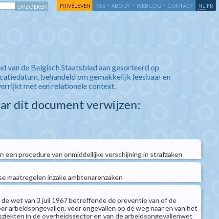
-
-
-
-
PRIVÉLEVEN
RSS
ABOUT
WEB LOG
CONTACT
NL
FR
ud van de Belgisch Staatsblad aan gesorteerd op
icatiedatum, behandeld om gemakkelijk leesbaar en
verrijkt met een relationele context.
aar dit document verwijzen:
n een procedure van onmiddellijke verschijning in strafzaken
se maatregelen inzake ambtenarenzaken
 de wet van 3 juli 1967 betreffende de preventie van of de
r arbeidsongevallen, voor ongevallen op de weg naar en van het
ziekten in de overheidssector en van de arbeidsongevallenwet