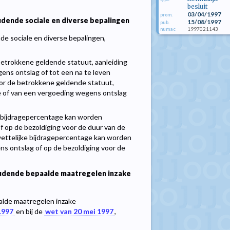
besluit
03/04/1997
prom.
udende sociale en diverse bepalingen
15/08/1997
pub.
1997021143
numac
ende sociale en diverse bepalingen,
betrokkene geldende statuut, aanleiding
gens ontslag of tot een na te leven
or de betrokkene geldende statuut,
ge of van een vergoeding wegens ontslag
ke bijdragepercentage kan worden
 op de bezoldiging voor de duur van de
ettelijke bijdragepercentage kan worden
s ontslag of op de bezoldiging voor de
houdende bepaalde maatregelen inzake
aalde maatregelen inzake
 1997
en bij de
wet van 20 mei 1997
,