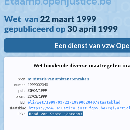
Etaamb.openjustice.be
Wet  van 
22
maart
1999
gepubliceerd op 
30
april
1999
Een dienst van vzw Ope
Wet houdende diverse maatregelen i
bron
ministerie van ambtenarenzaken
numac
1999002040
pub.
30/04/1999
prom.
22/03/1999
ELI
eli/wet/1999/03/22/1999002040/staatsblad
staatsblad
https://www.ejustice.just.fgov.be/cgi/artic
links
Raad van State (chrono)