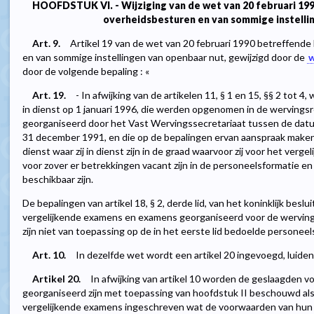
HOOFDSTUK VI. - Wijziging van de wet van 20 februari 19
overheidsbesturen en van sommige instelli
Art. 9.
Artikel 19 van de wet van 20 februari 1990 betreffend
en van sommige instellingen van openbaar nut, gewijzigd door de
w
door de volgende bepaling : «
Art. 19.
- In afwijking van de artikelen 11, § 1 en 15, §§ 2 tot
in dienst op 1 januari 1996, die werden opgenomen in de wervings
georganiseerd door het Vast Wervingssecretariaat tussen de dat
31 december 1991, en die op de bepalingen ervan aanspraak maken,
dienst waar zij in dienst zijn in de graad waarvoor zij voor het verg
voor zover er betrekkingen vacant zijn in de personeelsformatie e
beschikbaar zijn.
De bepalingen van artikel 18, § 2, derde lid, van het koninklijk be
vergelijkende examens en examens georganiseerd voor de werving 
zijn niet van toepassing op de in het eerste lid bedoelde personeels
Art. 10.
In dezelfde wet wordt een artikel 20 ingevoegd, luidend
Artikel 20.
In afwijking van artikel 10 worden de geslaagden v
georganiseerd zijn met toepassing van hoofdstuk II beschouwd al
vergelijkende examens ingeschreven wat de voorwaarden van hun 