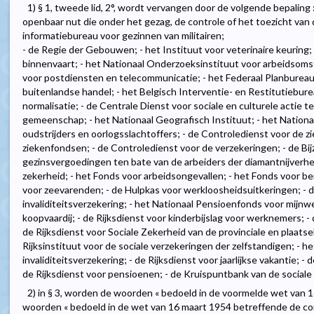
1) § 1, tweede lid, 2°, wordt vervangen door de volgende bepaling 
openbaar nut die onder het gezag, de controle of het toezicht van d
informatiebureau voor gezinnen van militairen;
- de Regie der Gebouwen; - het Instituut voor veterinaire keuring; 
binnenvaart; - het Nationaal Onderzoeksinstituut voor arbeidsoms
voor postdiensten en telecommunicatie; - het Federaal Planbureau;
buitenlandse handel; - het Belgisch Interventie- en Restitutieburea
normalisatie; - de Centrale Dienst voor sociale en culturele actie t
gemeenschap; - het Nationaal Geografisch Instituut; - het Nationaa
oudstrijders en oorlogsslachtoffers; - de Controledienst voor de
ziekenfondsen; - de Controledienst voor de verzekeringen; - de B
gezinsvergoedingen ten bate van de arbeiders der diamantnijverhei
zekerheid; - het Fonds voor arbeidsongevallen; - het Fonds voor b
voor zeevarenden; - de Hulpkas voor werkloosheidsuitkeringen; - d
invaliditeitsverzekering; - het Nationaal Pensioenfonds voor mijnwe
koopvaardij; - de Rijksdienst voor kinderbijslag voor werknemers; - 
de Rijksdienst voor Sociale Zekerheid van de provinciale en plaatse
Rijksinstituut voor de sociale verzekeringen der zelfstandigen; - he
invaliditeitsverzekering; - de Rijksdienst voor jaarlijkse vakantie; -
de Rijksdienst voor pensioenen; - de Kruispuntbank van de sociale 
2) in § 3, worden de woorden « bedoeld in de voormelde wet van 
woorden « bedoeld in de wet van 16 maart 1954 betreffende de co