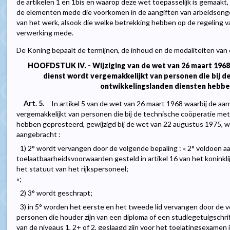
de artikelen 1 en 1bis en waarop deze wet toepasselijk is gemaakt
de elementen mede die voorkomen in de aangiften van arbeidsonge
van het werk, alsook die welke betrekking hebben op de regeling v
verwerking mede.
De Koning bepaalt de termijnen, de inhoud en de modaliteiten van 
HOOFDSTUK IV. - Wijziging van de wet van 26 maart 1968
dienst wordt vergemakkelijkt van personen die bij d
ontwikkelingslanden diensten hebb
Art. 5.
In artikel 5 van de wet van 26 maart 1968 waarbij de a
vergemakkelijkt van personen die bij de technische coöperatie me
hebben gepresteerd, gewijzigd bij de wet van 22 augustus 1975, 
aangebracht :
1) 2° wordt vervangen door de volgende bepaling : « 2° voldoen 
toelaatbaarheidsvoorwaarden gesteld in artikel 16 van het koninkl
het statuut van het rijkspersoneel;
»;
2) 3° wordt geschrapt;
3) in 5° worden het eerste en het tweede lid vervangen door de v
personen die houder zijn van een diploma of een studiegetuigschri
van de niveaus 1, 2+ of 2, geslaagd zijn voor het toelatingsexamen