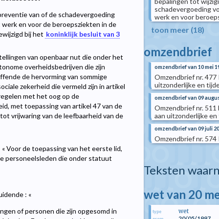
bepalingen tot wijzig
schadevergoeding voo
preventie van of de schadevergoeding
werk en voor beroeps
t werk en voor de beroepsziekten in de
toon meer (18)
wijzigd bij het
koninklijk besluit van 3
omzendbrief
stellingen van openbaar nut die onder het
utonome overheidsbedrijven die zijn
omzendbrief van 10 mei 1
treffende de hervorming van sommige
Omzendbrief nr. 477
uitzonderlijke en tij
iale zekerheid die vermeld zijn in artikel
egelen met het oog op de
omzendbrief van 09 augu
eid, met toepassing van artikel 47 van de
Omzendbrief nr. 511
tot vrijwaring van de leefbaarheid van de
aan uitzonderlijke en
omzendbrief van 09 juli 2
Omzendbrief nr. 574 
 : « Voor de toepassing van het eerste lid,
de personeelsleden die onder statuut
Teksten waarn
wet van 20 me
uidende : «
tingen of personen die zijn opgesomd in
wet
type
20/05/1997
prom.