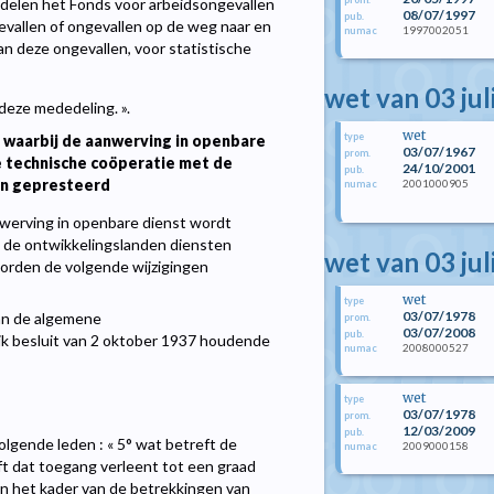
, delen het Fonds voor arbeidsongevallen
08/07/1997
pub.
vallen of ongevallen op de weg naar en
1997002051
numac
an deze ongevallen, voor statistische
wet van 03 jul
deze mededeling. ».
wet
type
 waarbij de aanwerving in openbare
03/07/1967
prom.
e technische coöperatie met de
24/10/2001
pub.
en gepresteerd
2001000905
numac
anwerving in openbare dienst wordt
t de ontwikkelingslanden diensten
wet van 03 jul
worden de volgende wijzigingen
wet
type
03/07/1978
aan de algemene
prom.
03/07/2008
pub.
ijk besluit van 2 oktober 1937 houdende
2008000527
numac
wet
type
03/07/1978
prom.
12/03/2009
pub.
olgende leden : « 5° wat betreft de
2009000158
numac
ft dat toegang verleent tot een graad
 in het kader van de betrekkingen van