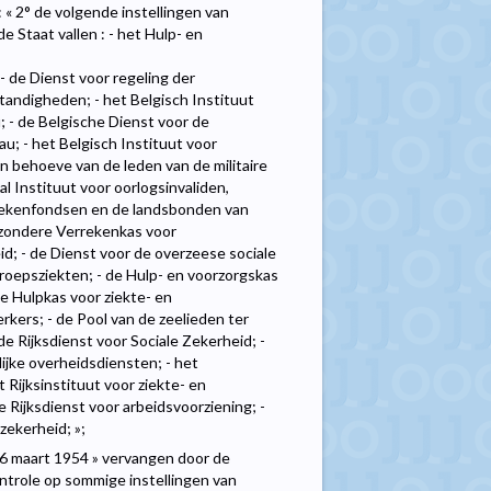
: « 2° de volgende instellingen van
e Staat vallen : - het Hulp- en
- de Dienst voor regeling der
tandigheden; - het Belgisch Instituut
 - de Belgische Dienst voor de
u; - het Belgisch Instituut voor
en behoeve van de leden van de militaire
l Instituut voor oorlogsinvaliden,
 ziekenfondsen en de landsbonden van
ijzondere Verrekenkas voor
d; - de Dienst voor de overzeese sociale
eroepsziekten; - de Hulp- en voorzorgskas
e Hulpkas voor ziekte- en
rkers; - de Pool van de zeelieden ter
de Rijksdienst voor Sociale Zekerheid; -
lijke overheidsdiensten; - het
t Rijksinstituut voor ziekte- en
 de Rijksdienst voor arbeidsvoorziening; -
zekerheid; »;
16 maart 1954 » vervangen door de
ntrole op sommige instellingen van