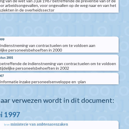
ing van de wet van 3 juli 1967 betreffende de preventie van of de
r arbeidsongevallen, voor ongevallen op de weg naar en van het
ziekten in de overheidssector
999
 Indienstneming van contractuelen om te voldoen aan
delijke personeelsbehoeften in 2000
stus 2001
 betreffende de indienstneming van contractuelen om te voldoen
 tijdelijke personeelsbehoeften in 2002
007
Informatie inzake personeelsenveloppe en -plan
aar verwezen wordt in dit document:
i 1997
ministerie van ambtenarenzaken
bron