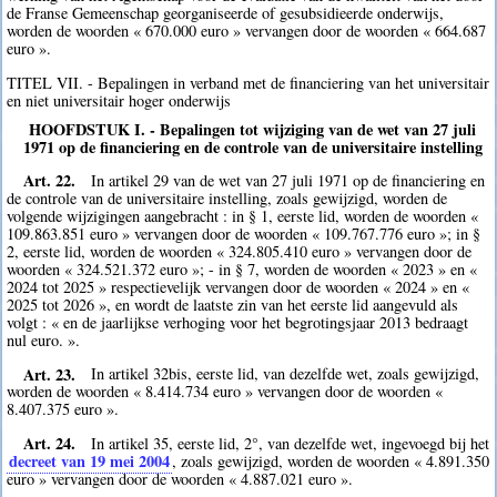
de Franse Gemeenschap georganiseerde of gesubsidieerde onderwijs,
worden de woorden « 670.000 euro » vervangen door de woorden « 664.687
euro ».
TITEL VII. - Bepalingen in verband met de financiering van het universitair
en niet universitair hoger onderwijs
HOOFDSTUK I. - Bepalingen tot wijziging van de wet van 27 juli
1971 op de financiering en de controle van de universitaire instelling
Art. 22.
In artikel 29 van de wet van 27 juli 1971 op de financiering en
de controle van de universitaire instelling, zoals gewijzigd, worden de
volgende wijzigingen aangebracht : in § 1, eerste lid, worden de woorden «
109.863.851 euro » vervangen door de woorden « 109.767.776 euro »; in §
2, eerste lid, worden de woorden « 324.805.410 euro » vervangen door de
woorden « 324.521.372 euro »; - in § 7, worden de woorden « 2023 » en «
2024 tot 2025 » respectievelijk vervangen door de woorden « 2024 » en «
2025 tot 2026 », en wordt de laatste zin van het eerste lid aangevuld als
volgt : « en de jaarlijkse verhoging voor het begrotingsjaar 2013 bedraagt
nul euro. ».
Art. 23.
In artikel 32bis, eerste lid, van dezelfde wet, zoals gewijzigd,
worden de woorden « 8.414.734 euro » vervangen door de woorden «
8.407.375 euro ».
Art. 24.
In artikel 35, eerste lid, 2°, van dezelfde wet, ingevoegd bij het
decreet van 19 mei 2004
, zoals gewijzigd, worden de woorden « 4.891.350
euro » vervangen door de woorden « 4.887.021 euro ».