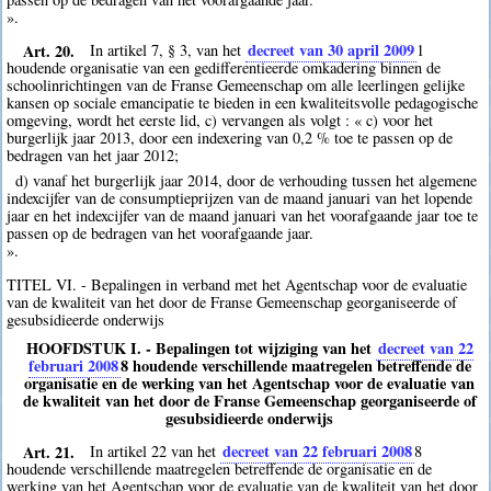
».
Art. 20.
decreet van 30 april 2009
In artikel 7, § 3, van het
1
houdende organisatie van een gedifferentieerde omkadering binnen de
schoolinrichtingen van de Franse Gemeenschap om alle leerlingen gelijke
kansen op sociale emancipatie te bieden in een kwaliteitsvolle pedagogische
omgeving, wordt het eerste lid, c) vervangen als volgt : « c) voor het
burgerlijk jaar 2013, door een indexering van 0,2 % toe te passen op de
bedragen van het jaar 2012;
d) vanaf het burgerlijk jaar 2014, door de verhouding tussen het algemene
indexcijfer van de consumptieprijzen van de maand januari van het lopende
jaar en het indexcijfer van de maand januari van het voorafgaande jaar toe te
passen op de bedragen van het voorafgaande jaar.
».
TITEL VI. - Bepalingen in verband met het Agentschap voor de evaluatie
van de kwaliteit van het door de Franse Gemeenschap georganiseerde of
gesubsidieerde onderwijs
HOOFDSTUK I. - Bepalingen tot wijziging van het
decreet van 22
februari 2008
8
houdende verschillende maatregelen betreffende de
organisatie en de werking van het Agentschap voor de evaluatie van
de kwaliteit van het door de Franse Gemeenschap georganiseerde of
gesubsidieerde onderwijs
Art. 21.
decreet van 22 februari 2008
In artikel 22 van het
8
houdende verschillende maatregelen betreffende de organisatie en de
werking van het Agentschap voor de evaluatie van de kwaliteit van het door