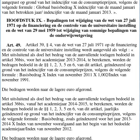
aangepast op grond van het indexcijfer van de consumptieprijzen, volgens de
volgende formule : Globaal basisbedrag X indexcijfer van de maand januari
van het betrokken jaar/ indexcijfer van de maand januari 2013. ».
HOOFDSTUK IX. - Bepalingen tot wijziging van de wet van 27 juli
1971 op de financiering en de controle van de universitaire instelling
en de wet van 29 mei 1959 tot wijziging van sommige bepalingen van
de onderwijswetgeving
Art. 49.
Artikel 39, § 4, van de wet van 27 juli 1971 op de financiering
en de controle van de universitaire instelling wordt aangevuld als volgt : «
Met uitsluitend als doel het bedrag van de aanvullende toelagen bedoeld in
artikel 36bis, voor het academiejaar 2013-2014, te berekenen, worden de
bedragen bedoeld in de §§ 1, 2, 3, 5 en 6, van dit artikel, geïndexeerd op
grond van het indexcijfer van de consumptieprijzen, volgens de volgende
formule : Basisbedrag X Index van november 2011 X 1,002/Index van
november 1991.
Die bedragen worden naar de lagere euro afgerond.
Met uitsluitend als doel het bedrag van de aanvullende toelagen bedoeld in
artikel 36bis, vanaf het academiejaar 2014-2015, te berekenen, worden de
bedragen bedoeld in de §§ 1, 2, 3, 5 en 6, van dit artikel, jaarlijks
geïndexeerd op grond van het indexcijfer van de consumptieprijzen, volgens
de volgende formule : Basisbedrag, zoals geïndexeerd voor het jaar 2013-
2014 X Index van november voorafgaand aan het begin van het bedoelde
academiejaar/Index van november 2012.
Die bedragen worden naar de lagere euro afgerond.