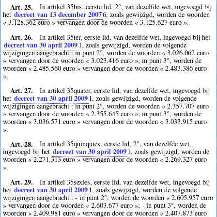
Art. 25.
In artikel 35bis, eerste lid, 2°, van dezelfde wet, ingevoegd bij
decreet van 13 december 2007
het
6
, zoals gewijzigd, worden de woorden
« 3.128.362 euro » vervangen door de woorden « 3.125.627 euro ».
Art. 26.
In artikel 35ter, eerste lid, van dezelfde wet, ingevoegd bij het
decreet van 30 april 2009
1
, zoals gewijzigd, worden de volgende
wijzigingen aangebracht : in punt 2°, worden de woorden « 3.026.062 euro
» vervangen door de woorden « 3.023.416 euro »; in punt 3°, worden de
woorden « 2.485.560 euro » vervangen door de woorden « 2.483.386 euro
».
Art. 27.
In artikel 35quater, eerste lid, van dezelfde wet, ingevoegd bij
decreet van 30 april 2009
het
1
, zoals gewijzigd, worden de volgende
wijzigingen aangebracht : in punt 2°, worden de woorden « 2.357.707 euro
» vervangen door de woorden « 2.355.645 euro »; in punt 3°, worden de
woorden « 3.036.571 euro » vervangen door de woorden « 3.033.915 euro
».
Art. 28.
In artikel 35quinquies, eerste lid, 2°, van dezelfde wet,
decreet van 30 april 2009
ingevoegd bij het
1
, zoals gewijzigd, worden de
woorden « 2.271.313 euro » vervangen door de woorden « 2.269.327 euro
».
Art. 29.
In artikel 35sexies, eerste lid, van dezelfde wet, ingevoegd bij
decreet van 30 april 2009
het
1
, zoals gewijzigd, worden de volgende
wijzigingen aangebracht : - in punt 2°, worden de woorden « 2.605.957 euro
» vervangen door de woorden « 2.603.677 euro »; - in punt 3°, worden de
woorden « 2.409.981 euro » vervangen door de woorden « 2.407.873 euro