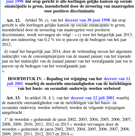
juni 1998
dat erop gericht is alle leerlingen gelijke kansen op sociale
emancipatie te geven, inzonderheid door de invoering van maatregelen
voor positieve discriminatie
Art. 12.
decreet van 30 juni 1998
Artikel 56, c), van het
dat erop
gericht is alle leerlingen gelijke kansen op sociale emancipatie te geven,
inzonderheid door de invoering van maatregelen voor positieve
discriminatie, wordt vervangen als volgt : « c) voor het burgerlijk jaar 2013,
door een indexering van 0,2 % toe te passen op de bedragen van het jaar
2012;
d) vanaf het burgerlijk jaar 2014, door de verhouding tussen het algemene
indexcijfer van de consumptieprijzen van de maand januari van het lopende
jaar en het indexcijfer van de maand januari van het voorafgaande jaar toe te
passen op de bedragen van het voorafgaande jaar.
».
HOOFDSTUK IV. - Bepaling tot wijziging van het
decreet van 12
juli 2001
waarbij de materiële omstandigheden van de inrichtingen
van het basis- en secundair onderwijs worden verbeterd
Art. 13.
decreet van 12 juli 2001
In artikel 18, § 1, van het
waarbij
de materiële omstandigheden van de inrichtingen van het basis- en
secundair onderwijs worden verbeterd, worden de volgende wijzigingen
aangebracht :
1° de woorden « gedurende de jaren 2002, 2003, 2004, 2005, 2006, 2007,
2008, 2009, 2010, 2011, 2012 en 2013 » worden vervangen door de
woorden « gedurende de jaren 2002, 2003, 2004, 2005, 2006, 2007, 2008,
2009, 2010, 2011, 2012, 2013 en 2014 »;