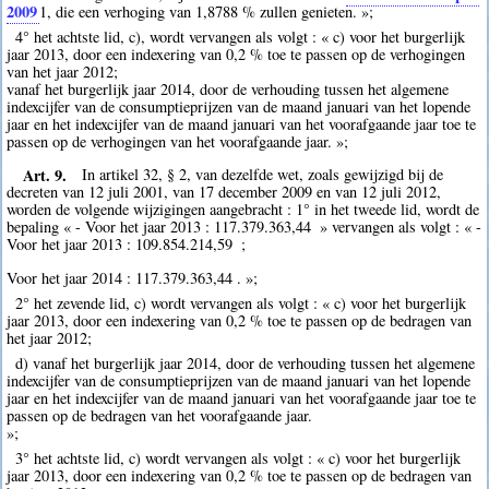
2009
1
, die een verhoging van 1,8788 % zullen genieten. »;
4° het achtste lid, c), wordt vervangen als volgt : « c) voor het burgerlijk
jaar 2013, door een indexering van 0,2 % toe te passen op de verhogingen
van het jaar 2012;
vanaf het burgerlijk jaar 2014, door de verhouding tussen het algemene
indexcijfer van de consumptieprijzen van de maand januari van het lopende
jaar en het indexcijfer van de maand januari van het voorafgaande jaar toe te
passen op de verhogingen van het voorafgaande jaar. »;
Art. 9.
In artikel 32, § 2, van dezelfde wet, zoals gewijzigd bij de
decreten van 12 juli 2001, van 17 december 2009 en van 12 juli 2012,
worden de volgende wijzigingen aangebracht : 1° in het tweede lid, wordt de
bepaling « - Voor het jaar 2013 : 117.379.363,44  » vervangen als volgt : « -
Voor het jaar 2013 : 109.854.214,59  ;
Voor het jaar 2014 : 117.379.363,44 . »;
2° het zevende lid, c) wordt vervangen als volgt : « c) voor het burgerlijk
jaar 2013, door een indexering van 0,2 % toe te passen op de bedragen van
het jaar 2012;
d) vanaf het burgerlijk jaar 2014, door de verhouding tussen het algemene
indexcijfer van de consumptieprijzen van de maand januari van het lopende
jaar en het indexcijfer van de maand januari van het voorafgaande jaar toe te
passen op de bedragen van het voorafgaande jaar.
»;
3° het achtste lid, c) wordt vervangen als volgt : « c) voor het burgerlijk
jaar 2013, door een indexering van 0,2 % toe te passen op de bedragen van