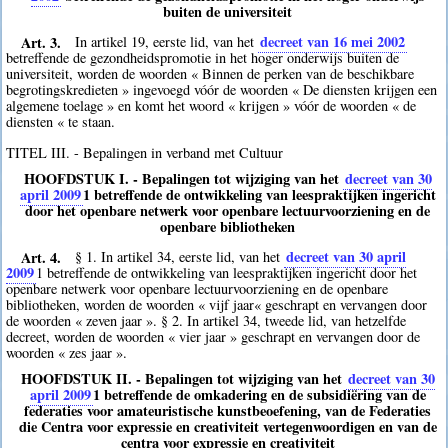
buiten de universiteit
Art. 3.
decreet van 16 mei 2002
In artikel 19, eerste lid, van het
betreffende de gezondheidspromotie in het hoger onderwijs buiten de
universiteit, worden de woorden « Binnen de perken van de beschikbare
begrotingskredieten » ingevoegd vóór de woorden « De diensten krijgen een
algemene toelage » en komt het woord « krijgen » vóór de woorden « de
diensten « te staan.
TITEL III. - Bepalingen in verband met Cultuur
HOOFDSTUK I. - Bepalingen tot wijziging van het
decreet van 30
april 2009
1
betreffende de ontwikkeling van leespraktijken ingericht
door het openbare netwerk voor openbare lectuurvoorziening en de
openbare bibliotheken
Art. 4.
decreet van 30 april
§ 1. In artikel 34, eerste lid, van het
2009
1
betreffende de ontwikkeling van leespraktijken ingericht door het
openbare netwerk voor openbare lectuurvoorziening en de openbare
bibliotheken, worden de woorden « vijf jaar« geschrapt en vervangen door
de woorden « zeven jaar ». § 2. In artikel 34, tweede lid, van hetzelfde
decreet, worden de woorden « vier jaar » geschrapt en vervangen door de
woorden « zes jaar ».
HOOFDSTUK II. - Bepalingen tot wijziging van het
decreet van 30
april 2009
1
betreffende de omkadering en de subsidiëring van de
federaties voor amateuristische kunstbeoefening, van de Federaties
die Centra voor expressie en creativiteit vertegenwoordigen en van de
centra voor expressie en creativiteit