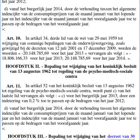
het jaar 2012;
d) vanaf het burgerlijk jaar 2014, door de verhouding tussen het algemene
indexcijfer van de consumptieprijzen van de maand januari van het lopende
jaar en het indexcijfer van de maand januari van het voorafgaande jaar toe te
passen op de bedragen van het voorafgaande jaar.
»;
Art. 10.
In artikel 34, derde lid van de wet van 29 mei 1959 tot
wijziging van sommige bepalingen van de onderwijswetgeving, zoals
gewijzigd bij de decreten van 12 juli 2001 en 17 december 2009, worden de
woorden « -20.148.785,69  voor het jaar 2013 » vervangen als volgt : « -
18.806.166,33  voor het jaar 2013; 20.148.785,69  voor het jaar 2014. ».
HOOFDSTUK II. - Bepaling tot wijziging van het koninklijk besluit
van 13 augustus 1962 tot regeling van de psycho-medisch-sociale
centra
Art. 11.
In artikel 52 van het koninklijk besluit van 13 augustus 1962
tot regeling van de psycho-medisch-sociale centra, wordt punt c) van het
laatste lid vervangen als volgt : « c) voor het burgerlijk jaar 2013, door een
indexering van 0,2 % toe te passen op de bedragen van het jaar 2012;
d) vanaf het burgerlijk jaar 2014, door de verhouding tussen het algemene
indexcijfer van de consumptieprijzen van de maand januari van het lopende
jaar en het indexcijfer van de maand januari van het voorafgaande jaar toe te
passen op de bedragen van het voorafgaande jaar.
»;
HOOFDSTUK III. - Bepaling tot wijziging van het
decreet van 30