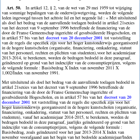
Art. 50.
In artikel 12, § 2, van de wet van 29 mei 1959 tot wijziging
van sommige bepalingen van de onderwijswetgeving, worden de volgende
leden ingevoegd tussen het achtste lid en het negende lid : « Met uitsluitend
als doel het bedrag van de aanvullende toelagen bedoeld in artikel 21sexies
van het decreet van 9 september 1996 betreffende de financiering van de
door de Franse Gemeenschap ingerichte of gesubsidieerde Hogescholen, en
decreet van 20 december 2001
in artikel 57 bis van het
tot vaststelling
van de regels die specifiek zijn voor het hoger kunstonderwijs georganiseerd
in de hogere kunstscholen (organisatie, financiering, omkadering, statuut
van het personeel, rechten en plichten van studenten),voor het academiejaar
2013-2014, te berekenen, worden de bedragen bedoeld in deze paragraaf,
geïndexeerd op grond van het indexcijfer van de consumptieprijzen, volgens
de volgende formule : Basisbedrag X Index van november 2011 X
1,002/Index van november 1991.
Met uitsluitend als doel het bedrag van de aanvullende toelagen bedoeld in
artikel 21sexies van het decreet van 9 september 1996 betreffende de
financiering van de door de Franse Gemeenschap ingerichte of
decreet van 20
gesubsidieerde Hogescholen, en in artikel 57 bis van het
december 2001
tot vaststelling van de regels die specifiek zijn voor het
hoger kunstonderwijs georganiseerd in de hogere kunstscholen (organisatie,
financiering, omkadering, statuut van het personeel, rechten en plichten van
studenten), vanaf het academiejaar 2014-2015, te berekenen, worden de
bedragen bedoeld in deze paragraaf, jaarlijks geïndexeerd op grond van het
indexcijfer van de consumptieprijzen, volgens de volgende formule :
Basisbedrag, zoals geïndexeerd voor het jaar 2013-2014 X Index van
november voorafgaand aan het begin van het bedoelde academiejaar/Index