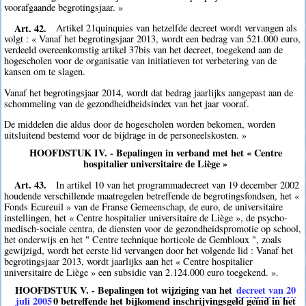
voorafgaande begrotingsjaar. »
Art. 42.
Artikel 21quinquies van hetzelfde decreet wordt vervangen als
volgt : « Vanaf het begrotingsjaar 2013, wordt een bedrag van 521.000 euro,
verdeeld overeenkomstig artikel 37bis van het decreet, toegekend aan de
hogescholen voor de organisatie van initiatieven tot verbetering van de
kansen om te slagen.
Vanaf het begrotingsjaar 2014, wordt dat bedrag jaarlijks aangepast aan de
schommeling van de gezondheidheidsindex van het jaar vooraf.
De middelen die aldus door de hogescholen worden bekomen, worden
uitsluitend bestemd voor de bijdrage in de personeelskosten. »
HOOFDSTUK IV. - Bepalingen in verband met het « Centre
hospitalier universitaire de Liège »
Art. 43.
In artikel 10 van het programmadecreet van 19 december 2002
houdende verschillende maatregelen betreffende de begrotingsfondsen, het «
Fonds Ecureuil » van de Franse Gemeenschap, de euro, de universitaire
instellingen, het « Centre hospitalier universitaire de Liège », de psycho-
medisch-sociale centra, de diensten voor de gezondheidspromotie op school,
het onderwijs en het " Centre technique horticole de Gembloux ", zoals
gewijzigd, wordt het eerste lid vervangen door het volgende lid : Vanaf het
begrotingsjaar 2013, wordt jaarlijks aan het « Centre hospitalier
universitaire de Liège » een subsidie van 2.124.000 euro toegekend. ».
HOOFDSTUK V. - Bepalingen tot wijziging van het
decreet van 20
juli 2005
0
betreffende het bijkomend inschrijvingsgeld geïnd in het