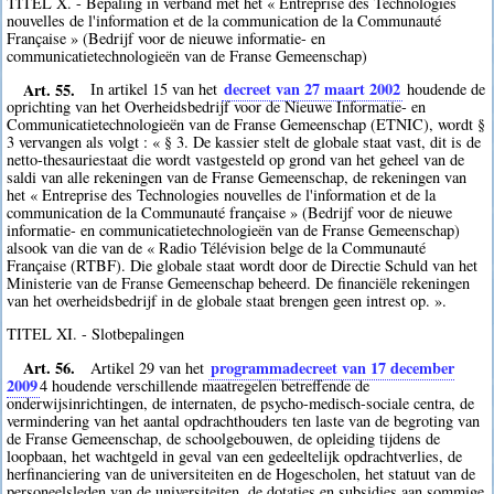
TITEL X. - Bepaling in verband met het « Entreprise des Technologies
nouvelles de l'information et de la communication de la Communauté
Française » (Bedrijf voor de nieuwe informatie- en
communicatietechnologieën van de Franse Gemeenschap)
Art. 55.
decreet van 27 maart 2002
In artikel 15 van het
houdende de
oprichting van het Overheidsbedrijf voor de Nieuwe Informatie- en
Communicatietechnologieën van de Franse Gemeenschap (ETNIC), wordt §
3 vervangen als volgt : « § 3. De kassier stelt de globale staat vast, dit is de
netto-thesauriestaat die wordt vastgesteld op grond van het geheel van de
saldi van alle rekeningen van de Franse Gemeenschap, de rekeningen van
het « Entreprise des Technologies nouvelles de l'information et de la
communication de la Communauté française » (Bedrijf voor de nieuwe
informatie- en communicatietechnologieën van de Franse Gemeenschap)
alsook van die van de « Radio Télévision belge de la Communauté
Française (RTBF). Die globale staat wordt door de Directie Schuld van het
Ministerie van de Franse Gemeenschap beheerd. De financiële rekeningen
van het overheidsbedrijf in de globale staat brengen geen intrest op. ».
TITEL XI. - Slotbepalingen
Art. 56.
programmadecreet van 17 december
Artikel 29 van het
2009
4
houdende verschillende maatregelen betreffende de
onderwijsinrichtingen, de internaten, de psycho-medisch-sociale centra, de
vermindering van het aantal opdrachthouders ten laste van de begroting van
de Franse Gemeenschap, de schoolgebouwen, de opleiding tijdens de
loopbaan, het wachtgeld in geval van een gedeeltelijk opdrachtverlies, de
herfinanciering van de universiteiten en de Hogescholen, het statuut van de
personeelsleden van de universiteiten, de dotaties en subsidies aan sommige