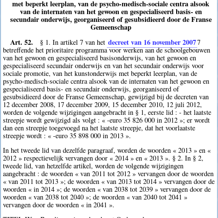
met beperkt leerplan, van de psycho-medisch-sociale centra alsook
van de internaten van het gewoon en gespecialiseerd basis- en
secundair onderwijs, georganiseerd of gesubsidieerd door de Franse
Gemeenschap
Art. 52.
decreet van 16 november 2007
§ 1. In artikel 7 van het
7
betreffende het prioritaire programma voor werken aan de schoolgebouwen
van het gewoon en gespecialiseerd basisonderwijs, van het gewoon en
gespecialiseerd secundair onderwijs en van het secundair onderwijs voor
sociale promotie, van het kunstonderwijs met beperkt leerplan, van de
psycho-medisch-sociale centra alsook van de internaten van het gewoon en
gespecialiseerd basis- en secundair onderwijs, georganiseerd of
gesubsidieerd door de Franse Gemeenschap, gewijzigd bij de decreten van
12 december 2008, 17 december 2009, 15 december 2010, 12 juli 2012,
worden de volgende wijzigingen aangebracht in § 1, eerste lid : - het laatste
streepje wordt gewijzigd als volgt : « -euro 35 826 000 in 2012 »; er wordt
dan een streepje toegevoegd na het laatste streepje, dat het voorlaatste
streepje wordt : « -euro 35 898 000 in 2013 ».
In het tweede lid van dezelfde paragraaf, worden de woorden « 2013 » en «
2012 » respectievelijk vervangen door « 2014 » en « 2013 ». § 2. In § 2,
tweede lid, van hetzelfde artikel, worden de volgende wijzigingen
aangebracht : de woorden « van 2011 tot 2012 » vervangen door de woorden
« van 2011 tot 2013 »; de woorden « van 2013 tot 2014 » vervangen door de
woorden « in 2014 »; de woorden « van 2038 tot 2039 » vervangen door de
woorden « van 2038 tot 2040 »; de woorden « van 2040 tot 2041 »
vervangen door de woorden « in 2041 ».