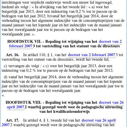
inrichtingen voor verplicht onderwijs wordt een nieuw lid ingevoegd,
luidend als volgt : « In afwijking van het tweede lid : « a) voor het
burgerlijk jaar 2013, door een indexering van 0,2 % toe te passen op de
bedragen van het jaar 2012; b)vanaf het burgerlijk jaar 2014, door de
verhouding tussen het algemene indexcijfer van de consumptieprijzen van de
maand januari van het lopende jaar en het indexcijfer van de maand januari
van het voorafgaande jaar toe te passen op de bedragen van het
voorafgaande jaar. ».
HOOFDSTUK VII. - Bepaling tot wijziging van het
decreet van 2
februari 2007
3
tot vaststelling van het statuut van de directeurs
Art. 16.
decreet van 2 februari 2007
In artikel 110, § 1, van het
3
tot
vaststelling van het statuut van de directeurs, wordt het tweede lid,
c) vervangen als volgt : « c) voor het burgerlijk jaar 2013, door een
indexering van 0,2 % toe te passen op de bedragen van het jaar 2012;
d) vanaf het burgerlijk jaar 2014, door de verhouding tussen het algemene
indexcijfer van de consumptieprijzen van de maand januari van het lopende
jaar en het indexcijfer van de maand januari van het voorafgaande jaar toe te
passen op de bedragen van het voorafgaande jaar.
».
HOOFDSTUK VIII. - Bepaling tot wijziging van het
decreet van 26
april 2007
2
waarbij gezorgd wordt voor de pedagogische uitrusting
van het kwalificatieonderwijs
Art. 17.
decreet van 26 april
In artikel 4, § 1, tweede lid van het
2007
2
waarbij gezorgd wordt voor de pedagogische uitrusting van het