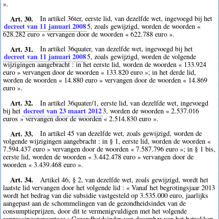
».
Art. 30.
In artikel 36ter, eerste lid, van dezelfde wet, ingevoegd bij het
decreet van 11 januari 2008
5
, zoals gewijzigd, worden de woorden «
628.282 euro » vervangen door de woorden « 622.788 euro ».
Art. 31.
In artikel 36quater, van dezelfde wet, ingevoegd bij het
decreet van 11 januari 2008
5
, zoals gewijzigd, worden de volgende
wijzigingen aangebracht : in het eerste lid, worden de woorden « 133.924
euro » vervangen door de woorden « 133.820 euro »; in het derde lid,
worden de woorden « 14.880 euro » vervangen door de woorden « 14.869
euro ».
Art. 32.
In artikel 36quater/1, eerste lid, van dezelfde wet, ingevoegd
decreet van 23 maart 2012
bij het
3
, worden de woorden « 2.537.016
euros » vervangen door de woorden « 2.514.830 euro ».
Art. 33.
In artikel 45 van dezelfde wet, zoals gewijzigd, worden de
volgende wijzigingen aangebracht : in § 1, eerste lid, worden de woorden «
7.594.437 euro » vervangen door de woorden « 7.587.796 euro »; in § 1 bis,
eerste lid, worden de woorden « 3.442.478 euro » vervangen door de
woorden « 3.439.468 euro ».
Art. 34.
Artikel 46, § 2, van dezelfde wet, zoals gewijzigd, wordt het
laatste lid vervangen door het volgende lid : « Vanaf het begrotingsjaar 2013
wordt het bedrag van die subsidie vastgesteld op 3.535.000 euro, jaarlijks
aangepast aan de schommelingen van de gezondheidsindex van de
consumptieprijzen, door dit te vermenigvuldigen met het volgende
aanpassingspercentage : Gezondheidsindex van december van het betrokken