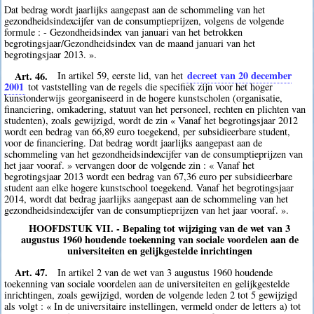
Dat bedrag wordt jaarlijks aangepast aan de schommeling van het
gezondheidsindexcijfer van de consumptieprijzen, volgens de volgende
formule : - Gezondheidsindex van januari van het betrokken
begrotingsjaar/Gezondheidsindex van de maand januari van het
begrotingsjaar 2013. ».
Art. 46.
decreet van 20 december
In artikel 59, eerste lid, van het
2001
tot vaststelling van de regels die specifiek zijn voor het hoger
kunstonderwijs georganiseerd in de hogere kunstscholen (organisatie,
financiering, omkadering, statuut van het personeel, rechten en plichten van
studenten), zoals gewijzigd, wordt de zin « Vanaf het begrotingsjaar 2012
wordt een bedrag van 66,89 euro toegekend, per subsidieerbare student,
voor de financiering. Dat bedrag wordt jaarlijks aangepast aan de
schommeling van het gezondheidsindexcijfer van de consumptieprijzen van
het jaar vooraf. » vervangen door de volgende zin : « Vanaf het
begrotingsjaar 2013 wordt een bedrag van 67,36 euro per subsidieerbare
student aan elke hogere kunstschool toegekend. Vanaf het begrotingsjaar
2014, wordt dat bedrag jaarlijks aangepast aan de schommeling van het
gezondheidsindexcijfer van de consumptieprijzen van het jaar vooraf. ».
HOOFDSTUK VII. - Bepaling tot wijziging van de wet van 3
augustus 1960 houdende toekenning van sociale voordelen aan de
universiteiten en gelijkgestelde inrichtingen
Art. 47.
In artikel 2 van de wet van 3 augustus 1960 houdende
toekenning van sociale voordelen aan de universiteiten en gelijkgestelde
inrichtingen, zoals gewijzigd, worden de volgende leden 2 tot 5 gewijzigd
als volgt : « In de universitaire instellingen, vermeld onder de letters a) tot