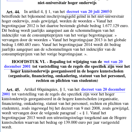
niet-universitair hoger onderwijs
Art. 44.
decreet van 20 juli 2005
In artikel 4, § 1, van het
0
betreffende het bijkomend inschrijvingsgeld geïnd in het niet-universitair
hoger onderwijs, zoals gewijzigd, worden de woorden « Vanaf het
begrotingsjaar 2012 is het daartoe bestemde globale bedrag 1.677.129 euro.
Dit bedrag wordt jaarlijks aangepast aan de schommelingen van het
indexcijfer van de consumptieprijzen van het vorige begrotingsjaar. »
vervangen door de woorden « Vanaf het begrotingsjaar 2013 is het globale
bedrag 1.680.483 euro. Vanaf het begrotingsjaar 2014 wordt dit bedrag
jaarlijks aangepast aan de schommelingen van het indexcijfer van de
consumptieprijzen van het vorige begrotingsjaar. ».
HOOFDSTUK VI. - Bepaling tot wijziging van de
wet van 20
december 2001
tot vaststelling van de regels die specifiek zijn voor het
hoger kunstonderwijs georganiseerd in de hogere kunstscholen
(organisatie, financiering, omkadering, statuut van het personeel,
rechten en plichten van studenten)
Art. 45.
decreet van 20 december
Artikel 60quinquies, § 1, van het
2001
tot vaststelling van de regels die specifiek zijn voor het hoger
kunstonderwijs georganiseerd in de hogere kunstscholen (organisatie,
financiering, omkadering, statuut van het personeel, rechten en plichten van
studenten), zoals ingevoegd bij het decreet van 9 mei 2008, zoals gewijzigd,
wordt vervangen door de volgende paragraaf : « § 1. Vanaf het
begrotingsjaar 2013 wordt een uitrustingstoelage toegekend aan de Hogere
kunstscholen waarvan het bedrag op 139.000 euro per jaar vastgesteld
wordt.