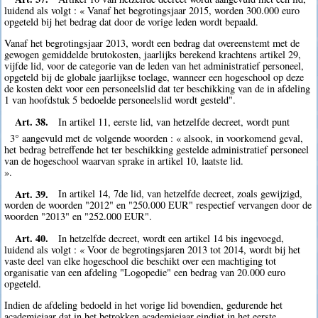
luidend als volgt : « Vanaf het begrotingsjaar 2015, worden 300.000 euro
opgeteld bij het bedrag dat door de vorige leden wordt bepaald.
Vanaf het begrotingsjaar 2013, wordt een bedrag dat overeenstemt met de
gewogen gemiddelde brutokosten, jaarlijks berekend krachtens artikel 29,
vijfde lid, voor de categorie van de leden van het administratief personeel,
opgeteld bij de globale jaarlijkse toelage, wanneer een hogeschool op deze
de kosten dekt voor een personeelslid dat ter beschikking van de in afdeling
1 van hoofdstuk 5 bedoelde personeelslid wordt gesteld".
Art. 38.
In artikel 11, eerste lid, van hetzelfde decreet, wordt punt
3° aangevuld met de volgende woorden : « alsook, in voorkomend geval,
het bedrag betreffende het ter beschikking gestelde administratief personeel
van de hogeschool waarvan sprake in artikel 10, laatste lid.
».
Art. 39.
In artikel 14, 7de lid, van hetzelfde decreet, zoals gewijzigd,
worden de woorden "2012" en "250.000 EUR" respectief vervangen door de
woorden "2013" en "252.000 EUR".
Art. 40.
In hetzelfde decreet, wordt een artikel 14 bis ingevoegd,
luidend als volgt : « Voor de begrotingsjaren 2013 tot 2014, wordt bij het
vaste deel van elke hogeschool die beschikt over een machtiging tot
organisatie van een afdeling "Logopedie" een bedrag van 20.000 euro
opgeteld.
Indien de afdeling bedoeld in het vorige lid bovendien, gedurende het
academiejaar dat in het betrokken academiejaar eindigt,in het eerste