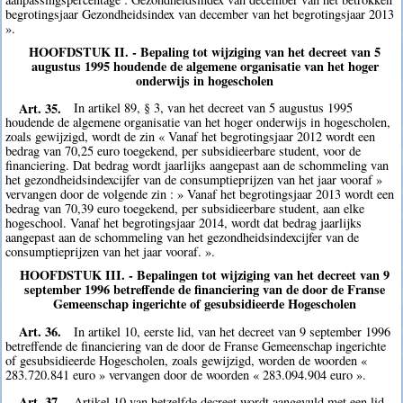
begrotingsjaar Gezondheidsindex van december van het begrotingsjaar 2013
».
HOOFDSTUK II. - Bepaling tot wijziging van het decreet van 5
augustus 1995 houdende de algemene organisatie van het hoger
onderwijs in hogescholen
Art. 35.
In artikel 89, § 3, van het decreet van 5 augustus 1995
houdende de algemene organisatie van het hoger onderwijs in hogescholen,
zoals gewijzigd, wordt de zin « Vanaf het begrotingsjaar 2012 wordt een
bedrag van 70,25 euro toegekend, per subsidieerbare student, voor de
financiering. Dat bedrag wordt jaarlijks aangepast aan de schommeling van
het gezondheidsindexcijfer van de consumptieprijzen van het jaar vooraf »
vervangen door de volgende zin : » Vanaf het begrotingsjaar 2013 wordt een
bedrag van 70,39 euro toegekend, per subsidieerbare student, aan elke
hogeschool. Vanaf het begrotingsjaar 2014, wordt dat bedrag jaarlijks
aangepast aan de schommeling van het gezondheidsindexcijfer van de
consumptieprijzen van het jaar vooraf. ».
HOOFDSTUK III. - Bepalingen tot wijziging van het decreet van 9
september 1996 betreffende de financiering van de door de Franse
Gemeenschap ingerichte of gesubsidieerde Hogescholen
Art. 36.
In artikel 10, eerste lid, van het decreet van 9 september 1996
betreffende de financiering van de door de Franse Gemeenschap ingerichte
of gesubsidieerde Hogescholen, zoals gewijzigd, worden de woorden «
283.720.841 euro » vervangen door de woorden « 283.094.904 euro ».
Art. 37.
Artikel 10 van hetzelfde decreet wordt aangevuld met een lid,