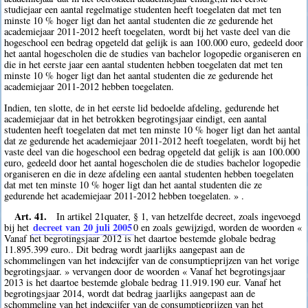
studiejaar een aantal regelmatige studenten heeft toegelaten dat met ten
minste 10 % hoger ligt dan het aantal studenten die ze gedurende het
academiejaar 2011-2012 heeft toegelaten, wordt bij het vaste deel van die
hogeschool een bedrag opgeteld dat gelijk is aan 100.000 euro, gedeeld door
het aantal hogescholen die de studies van bachelor logopedie organiseren en
die in het eerste jaar een aantal studenten hebben toegelaten dat met ten
minste 10 % hoger ligt dan het aantal studenten die ze gedurende het
academiejaar 2011-2012 hebben toegelaten.
Indien, ten slotte, de in het eerste lid bedoelde afdeling, gedurende het
academiejaar dat in het betrokken begrotingsjaar eindigt, een aantal
studenten heeft toegelaten dat met ten minste 10 % hoger ligt dan het aantal
dat ze gedurende het academiejaar 2011-2012 heeft toegelaten, wordt bij het
vaste deel van die hogeschool een bedrag opgeteld dat gelijk is aan 100.000
euro, gedeeld door het aantal hogescholen die de studies bachelor logopedie
organiseren en die in deze afdeling een aantal studenten hebben toegelaten
dat met ten minste 10 % hoger ligt dan het aantal studenten die ze
gedurende het academiejaar 2011-2012 hebben toegelaten. » .
Art. 41.
In artikel 21quater, § 1, van hetzelfde decreet, zoals ingevoegd
decreet van 20 juli 2005
bij het
0
en zoals gewijzigd, worden de woorden «
Vanaf het begrotingsjaar 2012 is het daartoe bestemde globale bedrag
11.895.399 euro.. Dit bedrag wordt jaarlijks aangepast aan de
schommelingen van het indexcijfer van de consumptieprijzen van het vorige
begrotingsjaar. » vervangen door de woorden « Vanaf het begrotingsjaar
2013 is het daartoe bestemde globale bedrag 11.919.190 eur. Vanaf het
begrotingsjaar 2014, wordt dat bedrag jaarlijks aangepast aan de
schommeling van het indexcijfer van de consumptieprijzen van het