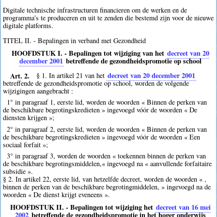
Digitale technische infrastructuren financieren om de werken en de
programma's te produceren en uit te zenden die bestemd zijn voor de nieuwe
digitale platforms.
TITEL II. - Bepalingen in verband met Gezondheid
HOOFDSTUK I. - Bepalingen tot wijziging van het
decreet van 20
december 2001
betreffende de gezondheidspromotie op school
Art. 2.
decreet van 20 december 2001
§ 1. In artikel 21 van het
betreffende de gezondheidspromotie op school, worden de volgende
wijzigingen aangebracht :
1° in paragraaf 1, eerste lid, worden de woorden « Binnen de perken van
de beschikbare begrotingskredieten » ingevoegd vóór de woorden « De
diensten krijgen »;
2° in paragraaf 2, eerste lid, worden de woorden « Binnen de perken van
de beschikbare begrotingskredieten » ingevoegd vóór de woorden « Een
sociaal forfait »;
3° in paragraaf 3, worden de woorden « toekennen binnen de perken van
de beschikbare begrotingsmiddelen,« ingevoegd na « aanvullende forfaitaire
subsidie ».
§ 2. In artikel 22, eerste lid, van hetzelfde decreet, worden de woorden « ,
binnen de perken van de beschikbare begrotingmiddelen, » ingevoegd na de
woorden « De dienst krijgt eveneens ».
HOOFDSTUK II. - Bepalingen tot wijziging het
decreet van 16 mei
2002
betreffende de gezondheidspromotie in het hoger onderwijs