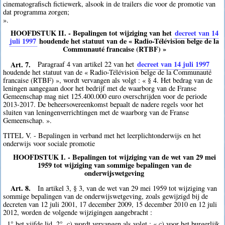
cinematografisch fictiewerk, alsook in de trailers die voor de promotie van
dat programma zorgen;
».
HOOFDSTUK II. - Bepalingen tot wijziging van het
decreet van 14
juli 1997
houdende het statuut van de « Radio-Télévision belge de la
Communauté francaise (RTBF) »
Art. 7.
decreet van 14 juli 1997
Paragraaf 4 van artikel 22 van het
houdende het statuut van de « Radio-Télévision belge de la Communauté
francaise (RTBF) », wordt vervangen als volgt : « § 4. Het bedrag van de
leningen aangegaan door het bedrijf met de waarborg van de Franse
Gemeenschap mag niet 125.400.000 euro overschrijden voor de periode
2013-2017. De beheersovereenkomst bepaalt de nadere regels voor het
sluiten van leningenverrichtingen met de waarborg van de Franse
Gemeenschap. ».
TITEL V. - Bepalingen in verband met het leerplichtonderwijs en het
onderwijs voor sociale promotie
HOOFDSTUK I. - Bepalingen tot wijziging van de wet van 29 mei
1959 tot wijziging van sommige bepalingen van de
onderwijswetgeving
Art. 8.
In artikel 3, § 3, van de wet van 29 mei 1959 tot wijziging van
sommige bepalingen van de onderwijswetgeving, zoals gewijzigd bij de
decreten van 12 juli 2001, 17 december 2009, 15 december 2010 en 12 juli
2012, worden de volgende wijzigingen aangebracht :
1° het vijfde lid, 2°, c) wordt vervangen als volgt : « c) voor het burgerlijk