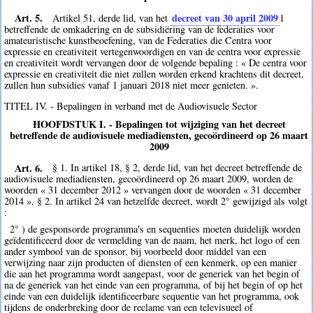
Art. 5.
decreet van 30 april 2009
Artikel 51, derde lid, van het
1
betreffende de omkadering en de subsidiëring van de federaties voor
amateuristische kunstbeoefening, van de Federaties die Centra voor
expressie en creativiteit vertegenwoordigen en van de centra voor expressie
en creativiteit wordt vervangen door de volgende bepaling : « De centra voor
expressie en creativiteit die niet zullen worden erkend krachtens dit decreet,
zullen hun subsidies vanaf 1 januari 2018 niet meer genieten. ».
TITEL IV. - Bepalingen in verband met de Audiovisuele Sector
HOOFDSTUK I. - Bepalingen tot wijziging van het decreet
betreffende de audiovisuele mediadiensten, gecoördineerd op 26 maart
2009
Art. 6.
§ 1. In artikel 18, § 2, derde lid, van het decreet betreffende de
audiovisuele mediadiensten, gecoördineerd op 26 maart 2009, worden de
woorden « 31 december 2012 » vervangen door de woorden « 31 december
2014 ». § 2. In artikel 24 van hetzelfde decreet, wordt 2° gewijzigd als volgt
:
2° ) de gesponsorde programma's en sequenties moeten duidelijk worden
geïdentificeerd door de vermelding van de naam, het merk, het logo of een
ander symbool van de sponsor, bij voorbeeld door middel van een
verwijzing naar zijn producten of diensten of een kenmerk, op een manier
die aan het programma wordt aangepast, voor de generiek van het begin of
na de generiek van het einde van een programma, of bij het begin of op het
einde van een duidelijk identificeerbare sequentie van het programma, ook
tijdens de onderbreking door de reclame van een televisueel of