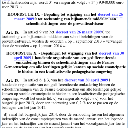
kwalificatieonderwijs, wordt 3° vervangen als volgt : « 3° ) 9.940.000 euro
voor 2013. ».
HOOFDSTUK IX. - Bepaling tot wijziging van het
decreet van 26
maart 2009
0
tot toekenning van bijkomende middelen aan
schoolinrichtingen voor de preventieadviseur
Art. 18.
decreet van 26 maart 2009
In artikel 9 van het
0
tot
toekenning van bijkomende middelen aan schoolinrichtingen voor de
preventieadviseur, worden de woorden « op 1 september 2013 » vervangen
door de woorden « op 1 januari 2014 ».
HOOFDSTUK X. - Bepalingen tot wijziging van het
decreet van 30
april 2009
1
houdende organisatie van een gedifferentieerde
omkadering binnen de schoolinrichtingen van de Franse
Gemeenschap om alle leerlingen gelijke kansen op sociale emancipatie
te bieden in een kwaliteitsvolle pedagogische omgeving
Art. 19.
decreet van 30 april 2009
In artikel 6, § 3, van het
1
houdende organisatie van een gedifferentieerde omkadering binnen de
schoolinrichtingen van de Franse Gemeenschap om alle leerlingen gelijke
kansen op sociale emancipatie te bieden in een kwaliteitsvolle pedagogische
omgeving, wordt het eerste lid, c) vervangen als volgt : « c) voor het
burgerlijk jaar 2013, door een indexering van 0,2 % toe te passen op de
bedragen van het jaar 2012;
d) vanaf het burgerlijk jaar 2014, door de verhouding tussen het algemene
indexcijfer van de consumptieprijzen van de maand januari van het lopende
jaar en het indexcijfer van de maand januari van het voorafgaande jaar toe te
passen op de bedragen van het voorafgaande jaar.