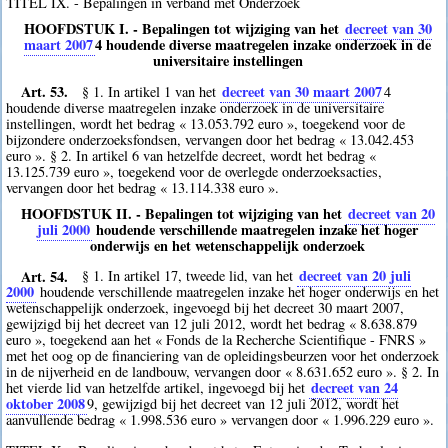
TITEL IX. - Bepalingen in verband met Onderzoek
HOOFDSTUK I. - Bepalingen tot wijziging van het
decreet van 30
maart 2007
4
houdende diverse maatregelen inzake onderzoek in de
universitaire instellingen
Art. 53.
decreet van 30 maart 2007
§ 1. In artikel 1 van het
4
houdende diverse maatregelen inzake onderzoek in de universitaire
instellingen, wordt het bedrag « 13.053.792 euro », toegekend voor de
bijzondere onderzoeksfondsen, vervangen door het bedrag « 13.042.453
euro ». § 2. In artikel 6 van hetzelfde decreet, wordt het bedrag «
13.125.739 euro », toegekend voor de overlegde onderzoeksacties,
vervangen door het bedrag « 13.114.338 euro ».
HOOFDSTUK II. - Bepalingen tot wijziging van het
decreet van 20
juli 2000
houdende verschillende maatregelen inzake het hoger
onderwijs en het wetenschappelijk onderzoek
Art. 54.
decreet van 20 juli
§ 1. In artikel 17, tweede lid, van het
2000
houdende verschillende maatregelen inzake het hoger onderwijs en het
wetenschappelijk onderzoek, ingevoegd bij het decreet 30 maart 2007,
gewijzigd bij het decreet van 12 juli 2012, wordt het bedrag « 8.638.879
euro », toegekend aan het « Fonds de la Recherche Scientifique - FNRS »
met het oog op de financiering van de opleidingsbeurzen voor het onderzoek
in de nijverheid en de landbouw, vervangen door « 8.631.652 euro ». § 2. In
decreet van 24
het vierde lid van hetzelfde artikel, ingevoegd bij het
oktober 2008
9
, gewijzigd bij het decreet van 12 juli 2012, wordt het
aanvullende bedrag « 1.998.536 euro » vervangen door « 1.996.229 euro ».