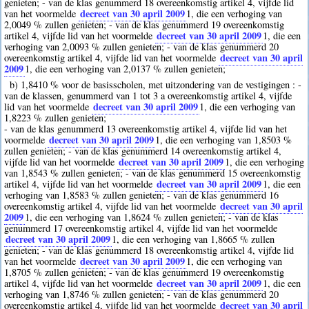
genieten; - van de klas genummerd 18 overeenkomstig artikel 4, vijfde lid
decreet van 30 april 2009
van het voormelde
1
, die een verhoging van
2,0049 % zullen genieten; - van de klas genummerd 19 overeenkomstig
decreet van 30 april 2009
artikel 4, vijfde lid van het voormelde
1
, die een
verhoging van 2,0093 % zullen genieten; - van de klas genummerd 20
decreet van 30 april
overeenkomstig artikel 4, vijfde lid van het voormelde
2009
1
, die een verhoging van 2,0137 % zullen genieten;
b) 1,8410 % voor de basisscholen, met uitzondering van de vestigingen : -
van de klassen, genummerd van 1 tot 3 a overeenkomstig artikel 4, vijfde
decreet van 30 april 2009
lid van het voormelde
1
, die een verhoging van
1,8223 % zullen genieten;
- van de klas genummerd 13 overeenkomstig artikel 4, vijfde lid van het
decreet van 30 april 2009
voormelde
1
, die een verhoging van 1,8503 %
zullen genieten; - van de klas genummerd 14 overeenkomstig artikel 4,
decreet van 30 april 2009
vijfde lid van het voormelde
1
, die een verhoging
van 1,8543 % zullen genieten; - van de klas genummerd 15 overeenkomstig
decreet van 30 april 2009
artikel 4, vijfde lid van het voormelde
1
, die een
verhoging van 1,8583 % zullen genieten; - van de klas genummerd 16
decreet van 30 april
overeenkomstig artikel 4, vijfde lid van het voormelde
2009
1
, die een verhoging van 1,8624 % zullen genieten; - van de klas
genummerd 17 overeenkomstig artikel 4, vijfde lid van het voormelde
decreet van 30 april 2009
1
, die een verhoging van 1,8665 % zullen
genieten; - van de klas genummerd 18 overeenkomstig artikel 4, vijfde lid
decreet van 30 april 2009
van het voormelde
1
, die een verhoging van
1,8705 % zullen genieten; - van de klas genummerd 19 overeenkomstig
decreet van 30 april 2009
artikel 4, vijfde lid van het voormelde
1
, die een
verhoging van 1,8746 % zullen genieten; - van de klas genummerd 20
decreet van 30 april
overeenkomstig artikel 4, vijfde lid van het voormelde