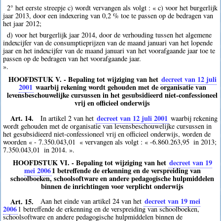
2° het eerste streepje c) wordt vervangen als volgt : « c) voor het burgerlijk
jaar 2013, door een indexering van 0,2 % toe te passen op de bedragen van
het jaar 2012;
d) voor het burgerlijk jaar 2014, door de verhouding tussen het algemene
indexcijfer van de consumptieprijzen van de maand januari van het lopende
jaar en het indexcijfer van de maand januari van het voorafgaande jaar toe te
passen op de bedragen van het voorafgaande jaar.
».
HOOFDSTUK V. - Bepaling tot wijziging van het
decreet van 12 juli
2001
waarbij rekening wordt gehouden met de organisatie van
levensbeschouwelijke cursussen in het gesubsidieerd niet-confessioneel
vrij en officieel onderwijs
Art. 14.
decreet van 12 juli 2001
In artikel 2 van het
waarbij rekening
wordt gehouden met de organisatie van levensbeschouwelijke cursussen in
het gesubsidieerd niet-confessioneel vrij en officieel onderwijs, worden de
woorden « - 7.350.043,01  « vervangen als volgt : « -6.860.263,95  in 2013;
7.350.043,01  in 2014. ».
HOOFDSTUK VI. - Bepaling tot wijziging van het
decreet van 19
mei 2006
1
betreffende de erkenning en de verspreiding van
schoolboeken, schoolsoftware en andere pedagogische hulpmiddelen
binnen de inrichtingen voor verplicht onderwijs
Art. 15.
decreet van 19 mei
Aan het einde van artikel 24 van het
2006
1
betreffende de erkenning en de verspreiding van schoolboeken,
schoolsoftware en andere pedagogische hulpmiddelen binnen de