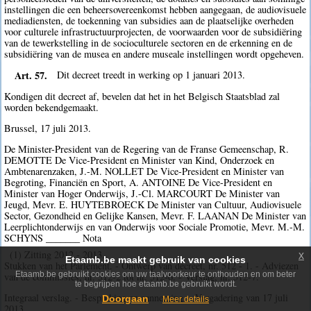
instellingen die een beheersovereenkomst hebben aangegaan, de audiovisuele
mediadiensten, de toekenning van subsidies aan de plaatselijke overheden
voor culturele infrastructuurprojecten, de voorwaarden voor de subsidiëring
van de tewerkstelling in de socioculturele sectoren en de erkenning en de
subsidiëring van de musea en andere museale instellingen wordt opgeheven.
Art. 57.
Dit decreet treedt in werking op 1 januari 2013.
Kondigen dit decreet af, bevelen dat het in het Belgisch Staatsblad zal
worden bekendgemaakt.
Brussel, 17 juli 2013.
De Minister-President van de Regering van de Franse Gemeenschap, R.
DEMOTTE De Vice-President en Minister van Kind, Onderzoek en
Ambtenarenzaken, J.-M. NOLLET De Vice-President en Minister van
Begroting, Financiën en Sport, A. ANTOINE De Vice-President en
Minister van Hoger Onderwijs, J.-Cl. MARCOURT De Minister van
Jeugd, Mevr. E. HUYTEBROECK De Minister van Cultuur, Audiovisuele
Sector, Gezondheid en Gelijke Kansen, Mevr. F. LAANAN De Minister van
Leerplichtonderwijs en van Onderwijs voor Sociale Promotie, Mevr. M.-M.
SCHYNS _______ Nota
(1) Zitting 2012 - 2013.
x
Etaamb.be maakt gebruik van cookies
Stukken van het Parlement. - Ontwerp van decreet, nr. 512 - 1. - Adviezen
Etaamb.be gebruikt cookies om uw taalvoorkeur te onthouden en om beter
van de commissies, nr. 512-2 tot nr. 512-6. - Verslag, nr. 512-7.
te begrijpen hoe etaamb.be gebruikt wordt.
Integraal verslag. - Bespreking en aanneming. - Vergadering van 17 juli
Doorgaan
Meer details
2013.