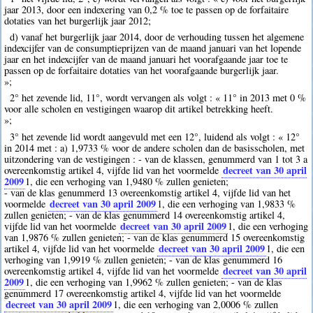
jaar 2013, door een indexering van 0,2 % toe te passen op de forfaitaire
dotaties van het burgerlijk jaar 2012;
d) vanaf het burgerlijk jaar 2014, door de verhouding tussen het algemene
indexcijfer van de consumptieprijzen van de maand januari van het lopende
jaar en het indexcijfer van de maand januari het voorafgaande jaar toe te
passen op de forfaitaire dotaties van het voorafgaande burgerlijk jaar.
»;
2° het zevende lid, 11°, wordt vervangen als volgt : « 11° in 2013 met 0 %
voor alle scholen en vestigingen waarop dit artikel betrekking heeft.
»;
3° het zevende lid wordt aangevuld met een 12°, luidend als volgt : « 12°
in 2014 met : a) 1,9733 % voor de andere scholen dan de basisscholen, met
uitzondering van de vestigingen : - van de klassen, genummerd van 1 tot 3 a
decreet van 30 april
overeenkomstig artikel 4, vijfde lid van het voormelde
2009
1
, die een verhoging van 1,9480 % zullen genieten;
- van de klas genummerd 13 overeenkomstig artikel 4, vijfde lid van het
decreet van 30 april 2009
voormelde
1
, die een verhoging van 1,9833 %
zullen genieten; - van de klas genummerd 14 overeenkomstig artikel 4,
decreet van 30 april 2009
vijfde lid van het voormelde
1
, die een verhoging
van 1,9876 % zullen genieten; - van de klas genummerd 15 overeenkomstig
decreet van 30 april 2009
artikel 4, vijfde lid van het voormelde
1
, die een
verhoging van 1,9919 % zullen genieten; - van de klas genummerd 16
decreet van 30 april
overeenkomstig artikel 4, vijfde lid van het voormelde
2009
1
, die een verhoging van 1,9962 % zullen genieten; - van de klas
genummerd 17 overeenkomstig artikel 4, vijfde lid van het voormelde
decreet van 30 april 2009
1
, die een verhoging van 2,0006 % zullen