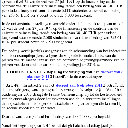
c) van artikel 25 van de wet van 27 juli 1971 op de financiering en de
controle van de universitaire instelling, wordt een bedrag van 381,40 EUR
per student toegekend voor de eerste 5.000 studenten en wordt een bedrag
van 253,61 EUR per student boven de 5.000 toegekend.
In de universitaire instellingen vermeld onder de letters d) tot i) van artikel
25 van de wet van 27 juli 1971 op de financiering en de controle van de
universitaire instelling, wordt een bedrag van 381,40 EUR per student
toegekend voor de eerste 2.500 studenten en wordt een bedrag van 253,61
EUR per student boven de 2.500 toegekend.
Dat bedrag wordt jaarlijks aangepast aan de schommeling van het indexcijfer
van de consumptieprijzen, volgens de volgende formule : Index van de
prijzen van de maand januari van het betrokken begrotingsjaar/index van de
prijzen van de maand januari van het begrotingsjaar 2013. ».
HOOFDSTUK VIII. - Bepaling tot wijziging van het
decreet van 6
oktober 2011
2
betreffende de cursusdragers
Art. 48.
decreet van 6 oktober 2011
In artikel 2 van het
2
betreffende
de cursusdragers, wordt paragraaf 1 vervangen als volgt : « § 1. Vanaf het
academiejaar 2013 draagt de Franse Gemeenschap bij tot de kosteloosheid
van de cursusdragers door het toekennen aan de universitaire instellingen,
de hogescholen en de hogere kunstscholen van jaartoelagen die komen bij
de sociale voordelen en subsidies.
Daartoe wordt een globaal basisbedrag van 1.002.000 euro bepaald.
Vanaf het begrotingsjaar 2014 wordt dat globale basisbedrag jaarlijks