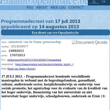
^
-
NL
FR
RSS
ABOUT
WEB LOG
CONTACT
Programmadecreet van
17
juli
2013
gepubliceerd op
14
augustus
2013
Een dienst van vzw OpenJustice.be
ministerie van de franse gemeenschap
bron
2013029477
numac
14/08/2013
pub.
17/07/2013
prom.
ELI
eli/decreet/2013/07/17/2013029477/staatsblad
staatsblad
https://www.ejustice.just.fgov.be/cgi/article_body(...)
links
Raad van State (chrono)
17 JULI 2013. - Programmadecreet houdende verschillende
maatregelen in verband met de begrotingsfondsen, gezondheid,
cultuur, audiovisuele sector, leerplichtonderwijs en onderwijs voor
sociale promotie, het agentschap voor de evaluatie van de kwaliteit van
het hoger onderwijs, financiering van het universitair en niet
universitair hoger onderwijs, schoolgebouwen, onderzoek en Etnic (1)