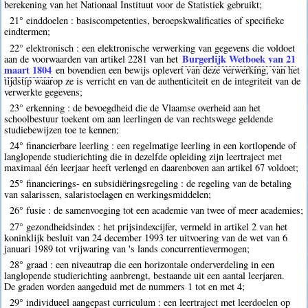
berekening van het Nationaal Instituut voor de Statistiek gebruikt;
21° einddoelen : basiscompetenties, beroepskwalificaties of specifieke
eindtermen;
22° elektronisch : een elektronische verwerking van gegevens die voldoet
Burgerlijk Wetboek van 21
aan de voorwaarden van artikel 2281 van het
maart 1804
en bovendien een bewijs oplevert van deze verwerking, van het
tijdstip waarop ze is verricht en van de authenticiteit en de integriteit van de
verwerkte gegevens;
23° erkenning : de bevoegdheid die de Vlaamse overheid aan het
schoolbestuur toekent om aan leerlingen de van rechtswege geldende
studiebewijzen toe te kennen;
24° financierbare leerling : een regelmatige leerling in een kortlopende of
langlopende studierichting die in dezelfde opleiding zijn leertraject met
maximaal één leerjaar heeft verlengd en daarenboven aan artikel 67 voldoet;
25° financierings- en subsidiëringsregeling : de regeling van de betaling
van salarissen, salaristoelagen en werkingsmiddelen;
26° fusie : de samenvoeging tot een academie van twee of meer academies;
27° gezondheidsindex : het prijsindexcijfer, vermeld in artikel 2 van het
koninklijk besluit van 24 december 1993 ter uitvoering van de wet van 6
januari 1989 tot vrijwaring van 's lands concurrentievermogen;
28° graad : een niveautrap die een horizontale onderverdeling in een
langlopende studierichting aanbrengt, bestaande uit een aantal leerjaren.
De graden worden aangeduid met de nummers 1 tot en met 4;
29° individueel aangepast curriculum : een leertraject met leerdoelen op