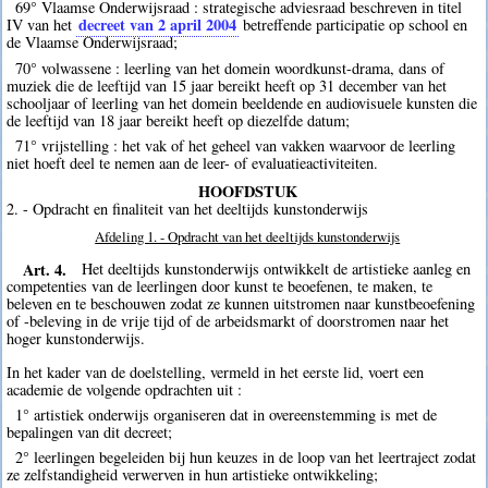
69° Vlaamse Onderwijsraad : strategische adviesraad beschreven in titel
decreet van 2 april 2004
IV van het
betreffende participatie op school en
de Vlaamse Onderwijsraad;
70° volwassene : leerling van het domein woordkunst-drama, dans of
muziek die de leeftijd van 15 jaar bereikt heeft op 31 december van het
schooljaar of leerling van het domein beeldende en audiovisuele kunsten die
de leeftijd van 18 jaar bereikt heeft op diezelfde datum;
71° vrijstelling : het vak of het geheel van vakken waarvoor de leerling
niet hoeft deel te nemen aan de leer- of evaluatieactiviteiten.
HOOFDSTUK
2. - Opdracht en finaliteit van het deeltijds kunstonderwijs
Afdeling 1. - Opdracht van het deeltijds kunstonderwijs
Art. 4.
Het deeltijds kunstonderwijs ontwikkelt de artistieke aanleg en
competenties van de leerlingen door kunst te beoefenen, te maken, te
beleven en te beschouwen zodat ze kunnen uitstromen naar kunstbeoefening
of -beleving in de vrije tijd of de arbeidsmarkt of doorstromen naar het
hoger kunstonderwijs.
In het kader van de doelstelling, vermeld in het eerste lid, voert een
academie de volgende opdrachten uit :
1° artistiek onderwijs organiseren dat in overeenstemming is met de
bepalingen van dit decreet;
2° leerlingen begeleiden bij hun keuzes in de loop van het leertraject zodat
ze zelfstandigheid verwerven in hun artistieke ontwikkeling;