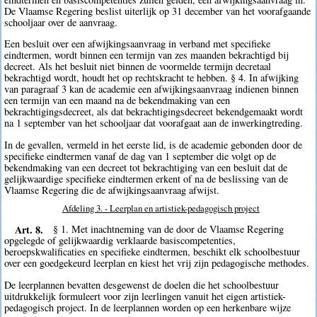
De Vlaamse Regering beslist uiterlijk op 31 december van het voorafgaande
schooljaar over de aanvraag.
Een besluit over een afwijkingsaanvraag in verband met specifieke
eindtermen, wordt binnen een termijn van zes maanden bekrachtigd bij
decreet. Als het besluit niet binnen de voormelde termijn decretaal
bekrachtigd wordt, houdt het op rechtskracht te hebben. § 4. In afwijking
van paragraaf 3 kan de academie een afwijkingsaanvraag indienen binnen
een termijn van een maand na de bekendmaking van een
bekrachtigingsdecreet, als dat bekrachtigingsdecreet bekendgemaakt wordt
na 1 september van het schooljaar dat voorafgaat aan de inwerkingtreding.
In de gevallen, vermeld in het eerste lid, is de academie gebonden door de
specifieke eindtermen vanaf de dag van 1 september die volgt op de
bekendmaking van een decreet tot bekrachtiging van een besluit dat de
gelijkwaardige specifieke eindtermen erkent of na de beslissing van de
Vlaamse Regering die de afwijkingsaanvraag afwijst.
Afdeling 3. - Leerplan en artistiek-pedagogisch project
Art. 8.
§ 1. Met inachtneming van de door de Vlaamse Regering
opgelegde of gelijkwaardig verklaarde basiscompetenties,
beroepskwalificaties en specifieke eindtermen, beschikt elk schoolbestuur
over een goedgekeurd leerplan en kiest het vrij zijn pedagogische methodes.
De leerplannen bevatten desgewenst de doelen die het schoolbestuur
uitdrukkelijk formuleert voor zijn leerlingen vanuit het eigen artistiek-
pedagogisch project. In de leerplannen worden op een herkenbare wijze