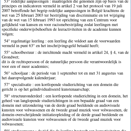
53° redelijke aanpassingen : maatregelen die genomen zijn op basis van de
principes en indicatoren vermeld in artikel 2 van het protocol van 19 juli
2007 betreffende het begrip redelijke aanpassingen in België krachtens de
wet van 25 februari 2003 ter bestrijding van discriminatie en tot wijziging
van de wet van 15 februari 1993 tot oprichting van een Centrum voor
gelijkheid van kansen en voor racismebestrijding zodat leerlingen met
specifieke onderwijsbehoeften de leeractiviteiten in de academie kunnen
volgen;
54° regelmatige leerling : een leerling die voldoet aan de voorwaarden
vermeld in punt 63° en het inschrijvingsgeld betaald heeft;
55° schoolbestuur : de inrichtende macht vermeld in artikel 24, § 4, van de
Grondwet;
dit is de rechtspersoon of de natuurlijke persoon die verantwoordelijk is
voor een of meer academies;
56° schooljaar : de periode van 1 september tot en met 31 augustus van
het daaropvolgende kalenderjaar;
57° specialisatie : een kortlopende studierichting van een domein die
gericht is op het geïndividualiseerd kunstenaarschap;
58° structuuronderdeel : een kortlopende studierichting in een domein, het
geheel van langlopende studierichtingen in een bepaalde graad van een
domein met uitzondering van de derde graad beeldende en audiovisuele
kunsten voor volwassenen en de tweede graad muziek voor volwassenen, de
domein-overschrijdende initiatieopleiding of de derde graad beeldende en
audiovisuele kunsten voor volwassenen of de tweede graad muziek voor
volwassenen;
59° studieomvang : de tijd die de leerling besteedt aan leeractiviteiten die