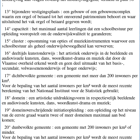
;
13° bijzondere vestigingsplaats : een gebouw of een gebouwencomplex
waarin een orgel of beiaard tot het onroerend patrimonium behoort en waar
uitsluitend het vak orgel of beiaard gegeven wordt;
14° capaciteit : het maximaal aantal leerlingen dat een schoolbestuur per
opleiding vooropstelt om de onderwijskwaliteit te garanderen;
15° cluster : opsomming van opties of muziekinstrumenten waarvoor een
schoolbestuur als geheel onderwijsbevoegdheid kan verwerven;
16° deeltijds kunstonderwijs : het artistiek onderwijs in de beeldende en
audiovisuele kunsten, dans, woordkunst-drama en muziek dat door de
Vlaamse overheid erkend wordt en geen deel uitmaakt van het basis-,
secundair, volwassenenonderwijs of hoger onderwijs;
17° dichtbevolkte gemeente : een gemeente met meer dan 200 inwoners per
km².
Voor de bepaling van het aantal inwoners per km² wordt de meest recente
berekening van het Nationaal Instituut voor de Statistiek gebruikt;
18° domein : een artistieke uitdrukkingsvorm in respectievelijk beeldende
en audiovisuele kunsten, dans, woordkunst-drama en muziek;
19° domeinoverschrijdende initiatieopleiding : een opleiding op het niveau
van de eerste graad waarin twee of meer domeinen maximaal aan bod
komen;
20° dunbevolkte gemeente : een gemeente met 200 inwoners per km² of
minder.
Voor de bepaling van het aantal inwoners per km² wordt de meest recente