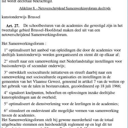
lid wordt decretaal bekrachtigd.
Afdeling 8. - Netoverschrijdend Samenwerkingsforum deeltijds
kunstonderwijs Brussel
Art. 27.
De schoolbesturen van de academies die gevestigd zijn in het
tweetalige gebied Brussel-Hoofdstad maken deel uit van een
netoverschrijdend Samenwerkingsforum.
Het Samenwerkingsforum :
1° optimaliseert het aanbod van opleidingen die door de academies voor
deeltijds kunstonderwijs worden georganiseerd en stemt dit op elkaar af;
2° streeft naar een samenwerking met Nederlandstalige instellingen voor
basisonderwijs of secundair onderwijs;
3° ontwikkelt socioculturele initiatieven en streeft daarbij naar een
samenwerking met socioculturele organisaties en instellingen in de
gemeenten van het Vlaamse Gewest, genoemd in artikel 7 van de wetten op
het gebruik van de talen in bestuurszaken, gecoördineerd op 18 juli 1966;
4° signaleert knelpunten, behoeften en oplossingen inzake deeltijdse
kunstopleidingen aan de overheid;
5° optimaliseert de dienstverlening voor de leerlingen in de academies;
6° stimuleert en ondersteunt alle mogelijke vormen van samenwerking
tussen de academies.
Het Samenwerkingsforum stelt bij gewone meerderheid van de totaal
uitgebrachte stemmen een huishoudelijk reglement op en legt dit ter