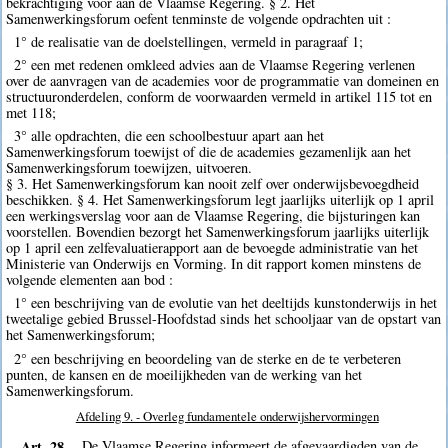
bekrachtiging voor aan de Vlaamse Regering. § 2. Het
Samenwerkingsforum oefent tenminste de volgende opdrachten uit :
1° de realisatie van de doelstellingen, vermeld in paragraaf 1;
2° een met redenen omkleed advies aan de Vlaamse Regering verlenen
over de aanvragen van de academies voor de programmatie van domeinen en
structuuronderdelen, conform de voorwaarden vermeld in artikel 115 tot en
met 118;
3° alle opdrachten, die een schoolbestuur apart aan het
Samenwerkingsforum toewijst of die de academies gezamenlijk aan het
Samenwerkingsforum toewijzen, uitvoeren.
§ 3. Het Samenwerkingsforum kan nooit zelf over onderwijsbevoegdheid
beschikken. § 4. Het Samenwerkingsforum legt jaarlijks uiterlijk op 1 april
een werkingsverslag voor aan de Vlaamse Regering, die bijsturingen kan
voorstellen. Bovendien bezorgt het Samenwerkingsforum jaarlijks uiterlijk
op 1 april een zelfevaluatierapport aan de bevoegde administratie van het
Ministerie van Onderwijs en Vorming. In dit rapport komen minstens de
volgende elementen aan bod :
1° een beschrijving van de evolutie van het deeltijds kunstonderwijs in het
tweetalige gebied Brussel-Hoofdstad sinds het schooljaar van de opstart van
het Samenwerkingsforum;
2° een beschrijving en beoordeling van de sterke en de te verbeteren
punten, de kansen en de moeilijkheden van de werking van het
Samenwerkingsforum.
Afdeling 9. - Overleg fundamentele onderwijshervormingen
Art. 28.
De Vlaamse Regering informeert de afgevaardigden van de