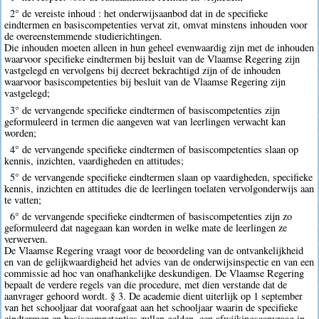
2° de vereiste inhoud : het onderwijsaanbod dat in de specifieke
eindtermen en basiscompetenties vervat zit, omvat minstens inhouden voor
de overeenstemmende studierichtingen.
Die inhouden moeten alleen in hun geheel evenwaardig zijn met de inhouden
waarvoor specifieke eindtermen bij besluit van de Vlaamse Regering zijn
vastgelegd en vervolgens bij decreet bekrachtigd zijn of de inhouden
waarvoor basiscompetenties bij besluit van de Vlaamse Regering zijn
vastgelegd;
3° de vervangende specifieke eindtermen of basiscompetenties zijn
geformuleerd in termen die aangeven wat van leerlingen verwacht kan
worden;
4° de vervangende specifieke eindtermen of basiscompetenties slaan op
kennis, inzichten, vaardigheden en attitudes;
5° de vervangende specifieke eindtermen slaan op vaardigheden, specifieke
kennis, inzichten en attitudes die de leerlingen toelaten vervolgonderwijs aan
te vatten;
6° de vervangende specifieke eindtermen of basiscompetenties zijn zo
geformuleerd dat nagegaan kan worden in welke mate de leerlingen ze
verwerven.
De Vlaamse Regering vraagt voor de beoordeling van de ontvankelijkheid
en van de gelijkwaardigheid het advies van de onderwijsinspectie en van een
commissie ad hoc van onafhankelijke deskundigen. De Vlaamse Regering
bepaalt de verdere regels van die procedure, met dien verstande dat de
aanvrager gehoord wordt. § 3. De academie dient uiterlijk op 1 september
van het schooljaar dat voorafgaat aan het schooljaar waarin de specifieke
eindtermen en basiscompetenties zullen gelden, een afwijkingsaanvraag in.