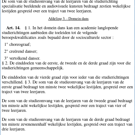
De som van de studieomvang van de leerjaren van de studierichting
specialisatie beeldende en audiovisuele kunsten bedraagt zestien wekelijkse
lestijden gespreid over een traject van twee leerjaren.
Afdeling 3. - Domein dans
Art. 14.
§ 1. In het domein dans kan een academie langlopende
studierichtingen aanbieden die toeleiden tot de volgende
beroepskwalificaties zoals bepaald door de socioculturele sector :
1° choreograaf;
2° creërend danser;
3° vertolkend danser.
§ 2. De einddoelen van de eerste, de tweede en de derde graad zijn voor die
studierichtingen gemeenschappelijk.
De einddoelen van de vierde graad zijn voor ieder van die studierichtingen
verschillend. § 3. De som van de studieomvang van de leerjaren van de
eerste graad bedraagt ten minste twee wekelijkse lestijden, gespreid over een
traject van twee leerjaren.
De som van de studieomvang van de leerjaren van de tweede graad bedraagt
ten minste acht wekelijkse lestijden, gespreid over een traject van vier of
twee leerjaren.
De som van de studieomvang van de leerjaren van de derde graad bedraagt
ten minste zeveneneenhalf wekelijkse lestijden, gespreid over een traject van
drie leerjaren.