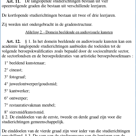
Art. 11.
De langlopende studierichtingen bestaan uit vier
opeenvolgende graden die bestaan uit verschillende leerjaren.
De kortlopende studierichtingen bestaan uit twee of drie leerjaren.
Zij worden niet ondergebracht in de gradenstructuur.
Afdeling 2. - Domein beeldende en audiovisuele kunsten
Art. 12.
§ 1. In het domein beeldende en audiovisuele kunsten kan een
academie langlopende studierichtingen aanbieden die toeleiden tot de
volgende beroepskwalificaties zoals bepaald door de socioculturele sector,
de sectorfondsen en de beroepsfederaties van artistieke beroepsbeoefenaars :
1° beeldend kunstenaar;
2° cineast;
3° fotograaf;
4° juweelontwerper/goudsmid;
5° kantwerker;
6° ontwerper;
7° restauratievakman meubel;
8° siersmid/kunstsmid.
§ 2. De einddoelen van de eerste, tweede en derde graad zijn voor die
studierichtingen gemeenschappelijk.
De einddoelen van de vierde graad zijn voor ieder van die studierichtingen
verschillend. § 3. De som van de studieomvang van de leerjaren van de