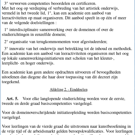
3° verworven competenties beoordelen en certificeren.
Met het oog op verdieping of verbreding van het artistiek onderwijs,
vermeld in het tweede lid, 1°, kan een academie een aanbod van
leeractiviteiten op maat organiseren. Dit aanbod speelt in op één of meer
van de volgende doelstellingen :
1° interdisciplinaire samenwerking over de domeinen of over de
studierichtingen in eenzelfde domein;
2° organisatie van terugkommomenten voor afgestudeerden;
3° innovatie van het onderwijs met betrekking tot de inhoud en methodiek.
Een academie kan een aanbod van leeractiviteiten organiseren met het oog
op lokale samenwerkingsinitiatieven met scholen van het kleuter-,
leerplicht- en hoger onderwijs.
Een academie kan geen andere opdrachten uitvoeren of bevoegdheden
uitoefenen dan diegene die haar door toepassing van dit decreet zijn
toegekend.
Afdeling 2. - Einddoelen
Art. 5.
Voor elke langlopende studierichting worden voor de eerste,
tweede en derde graad basiscompetenties vastgelegd.
Voor de domeinoverschrijdende initiatieopleiding worden basiscompetenties
vastgelegd.
Voor leerlingen van de vierde graad die uitstromen naar kunstbeoefening in
de vrije tijd of de arbeidsmarkt gelden beroepskwalificaties. Voor leerlingen