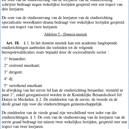
schrijver bedraagt negen wekelijkse lestijden gespreid over een traject van
drie leerjaren.
De som van de studieomvang van de leerjaren van de studierichting
specialisatie woordkunst-drama bedraagt vier wekelijkse lestijden gespreid
over een traject van twee leerjaren.
Afdeling 5. - Domein muziek
Art. 18.
§ 1. In het domein muziek kan een academie langlopende
studierichtingen aanbieden die toeleiden tot de volgende
beroepskwalificaties zoals bepaald door de socioculturele sector :
1° beiaardier;
2° creërend muzikant;
3° dirigent;
4° dj;
5° vertolkend muzikant.
In afwijking van het eerste lid kan de studierichting beiaardier, vermeld in
punt 1°, enkel georganiseerd worden in de Koninklijke Beiaardschool Jef
Denyn in Mechelen. § 2. De einddoelen van de eerste, de tweede en de
derde graad zijn voor die studierichtingen gemeenschappelijk.
De einddoelen van de vierde graad zijn verschillend voor ieder van die
studierichtingen. § 3. De som van de studieomvang van de leerjaren van de
eerste graad bedraagt ten minste twee wekelijkse lestijden, gespreid over een
traject van twee leerjaren.