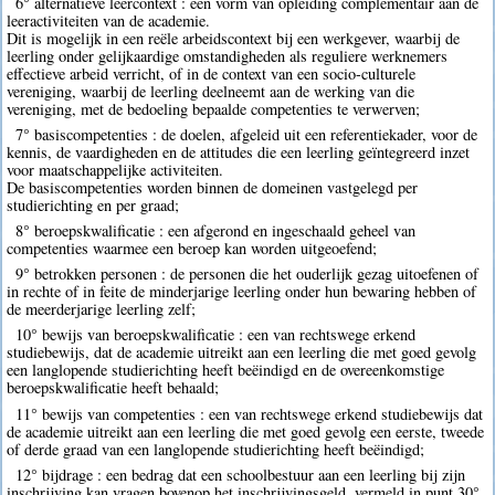
6° alternatieve leercontext : een vorm van opleiding complementair aan de
leeractiviteiten van de academie.
Dit is mogelijk in een reële arbeidscontext bij een werkgever, waarbij de
leerling onder gelijkaardige omstandigheden als reguliere werknemers
effectieve arbeid verricht, of in de context van een socio-culturele
vereniging, waarbij de leerling deelneemt aan de werking van die
vereniging, met de bedoeling bepaalde competenties te verwerven;
7° basiscompetenties : de doelen, afgeleid uit een referentiekader, voor de
kennis, de vaardigheden en de attitudes die een leerling geïntegreerd inzet
voor maatschappelijke activiteiten.
De basiscompetenties worden binnen de domeinen vastgelegd per
studierichting en per graad;
8° beroepskwalificatie : een afgerond en ingeschaald geheel van
competenties waarmee een beroep kan worden uitgeoefend;
9° betrokken personen : de personen die het ouderlijk gezag uitoefenen of
in rechte of in feite de minderjarige leerling onder hun bewaring hebben of
de meerderjarige leerling zelf;
10° bewijs van beroepskwalificatie : een van rechtswege erkend
studiebewijs, dat de academie uitreikt aan een leerling die met goed gevolg
een langlopende studierichting heeft beëindigd en de overeenkomstige
beroepskwalificatie heeft behaald;
11° bewijs van competenties : een van rechtswege erkend studiebewijs dat
de academie uitreikt aan een leerling die met goed gevolg een eerste, tweede
of derde graad van een langlopende studierichting heeft beëindigd;
12° bijdrage : een bedrag dat een schoolbestuur aan een leerling bij zijn
inschrijving kan vragen bovenop het inschrijvingsgeld, vermeld in punt 30°