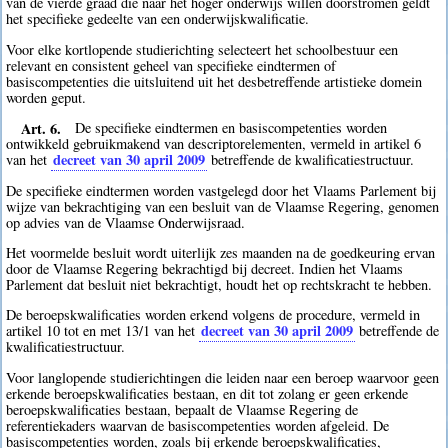
van de vierde graad die naar het hoger onderwijs willen doorstromen geldt
het specifieke gedeelte van een onderwijskwalificatie.
Voor elke kortlopende studierichting selecteert het schoolbestuur een
relevant en consistent geheel van specifieke eindtermen of
basiscompetenties die uitsluitend uit het desbetreffende artistieke domein
worden geput.
Art. 6.
De specifieke eindtermen en basiscompetenties worden
ontwikkeld gebruikmakend van descriptorelementen, vermeld in artikel 6
decreet van 30 april 2009
van het
betreffende de kwalificatiestructuur.
De specifieke eindtermen worden vastgelegd door het Vlaams Parlement bij
wijze van bekrachtiging van een besluit van de Vlaamse Regering, genomen
op advies van de Vlaamse Onderwijsraad.
Het voormelde besluit wordt uiterlijk zes maanden na de goedkeuring ervan
door de Vlaamse Regering bekrachtigd bij decreet. Indien het Vlaams
Parlement dat besluit niet bekrachtigt, houdt het op rechtskracht te hebben.
De beroepskwalificaties worden erkend volgens de procedure, vermeld in
decreet van 30 april 2009
artikel 10 tot en met 13/1 van het
betreffende de
kwalificatiestructuur.
Voor langlopende studierichtingen die leiden naar een beroep waarvoor geen
erkende beroepskwalificaties bestaan, en dit tot zolang er geen erkende
beroepskwalificaties bestaan, bepaalt de Vlaamse Regering de
referentiekaders waarvan de basiscompetenties worden afgeleid. De
basiscompetenties worden, zoals bij erkende beroepskwalificaties,