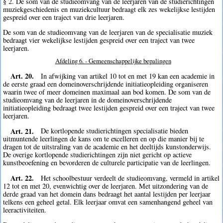
§ 2. De som van de studieomvang van de leerjaren van de studierichtingen
muziekgeschiedenis en muziekcultuur bedraagt elk zes wekelijkse lestijden
gespreid over een traject van drie leerjaren.
De som van de studieomvang van de leerjaren van de specialisatie muziek
bedraagt vier wekelijkse lestijden gespreid over een traject van twee
leerjaren.
Afdeling 6. - Gemeenschappelijke bepalingen
Art. 20.
In afwijking van artikel 10 tot en met 19 kan een academie in
de eerste graad een domeinoverschrijdende initiatieopleiding organiseren
waarin twee of meer domeinen maximaal aan bod komen. De som van de
studieomvang van de leerjaren in de domeinoverschrijdende
initiatieopleiding bedraagt twee lestijden gespreid over een traject van twee
leerjaren.
Art. 21.
De kortlopende studierichtingen specialisatie bieden
uitmuntende leerlingen de kans om te excelleren en op die manier bij te
dragen tot de uitstraling van de academie en het deeltijds kunstonderwijs.
De overige kortlopende studierichtingen zijn niet gericht op actieve
kunstbeoefening en bevorderen de culturele participatie van de leerlingen.
Art. 22.
Het schoolbestuur verdeelt de studieomvang, vermeld in artikel
12 tot en met 20, evenwichtig over de leerjaren. Met uitzondering van de
derde graad van het domein dans bedraagt het aantal lestijden per leerjaar
telkens een geheel getal. Elk leerjaar omvat een samenhangend geheel van
leeractiviteiten.