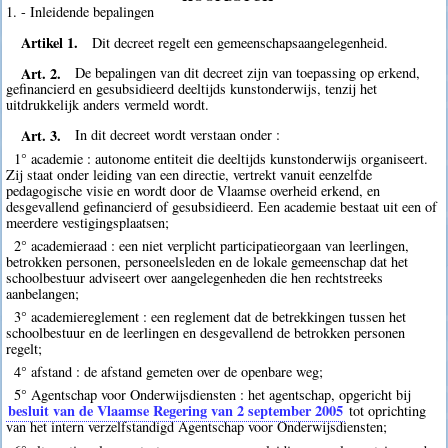
1. - Inleidende bepalingen
Artikel 1.
Dit decreet regelt een gemeenschapsaangelegenheid.
Art. 2.
De bepalingen van dit decreet zijn van toepassing op erkend,
gefinancierd en gesubsidieerd deeltijds kunstonderwijs, tenzij het
uitdrukkelijk anders vermeld wordt.
Art. 3.
In dit decreet wordt verstaan onder :
1° academie : autonome entiteit die deeltijds kunstonderwijs organiseert.
Zij staat onder leiding van een directie, vertrekt vanuit eenzelfde
pedagogische visie en wordt door de Vlaamse overheid erkend, en
desgevallend gefinancierd of gesubsidieerd. Een academie bestaat uit een of
meerdere vestigingsplaatsen;
2° academieraad : een niet verplicht participatieorgaan van leerlingen,
betrokken personen, personeelsleden en de lokale gemeenschap dat het
schoolbestuur adviseert over aangelegenheden die hen rechtstreeks
aanbelangen;
3° academiereglement : een reglement dat de betrekkingen tussen het
schoolbestuur en de leerlingen en desgevallend de betrokken personen
regelt;
4° afstand : de afstand gemeten over de openbare weg;
5° Agentschap voor Onderwijsdiensten : het agentschap, opgericht bij
besluit van de Vlaamse Regering van 2 september 2005
tot oprichting
van het intern verzelfstandigd Agentschap voor Onderwijsdiensten;