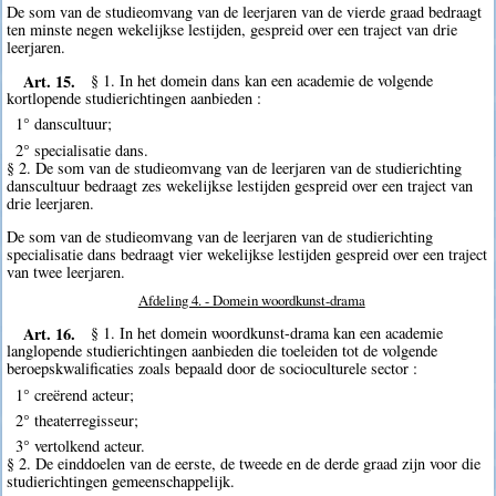
De som van de studieomvang van de leerjaren van de vierde graad bedraagt
ten minste negen wekelijkse lestijden, gespreid over een traject van drie
leerjaren.
Art. 15.
§ 1. In het domein dans kan een academie de volgende
kortlopende studierichtingen aanbieden :
1° danscultuur;
2° specialisatie dans.
§ 2. De som van de studieomvang van de leerjaren van de studierichting
danscultuur bedraagt zes wekelijkse lestijden gespreid over een traject van
drie leerjaren.
De som van de studieomvang van de leerjaren van de studierichting
specialisatie dans bedraagt vier wekelijkse lestijden gespreid over een traject
van twee leerjaren.
Afdeling 4. - Domein woordkunst-drama
Art. 16.
§ 1. In het domein woordkunst-drama kan een academie
langlopende studierichtingen aanbieden die toeleiden tot de volgende
beroepskwalificaties zoals bepaald door de socioculturele sector :
1° creërend acteur;
2° theaterregisseur;
3° vertolkend acteur.
§ 2. De einddoelen van de eerste, de tweede en de derde graad zijn voor die
studierichtingen gemeenschappelijk.