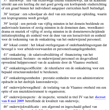
37° leerbewijs : een van rechtswege erkend studiebewijs, dat de academie
uitreikt aan een leerling die met goed gevolg een kortlopende studierichting
of een graad binnen het individueel aangepast curriculum heeft beëindigd;
38° leerjaar : een schooljaar als deel van een meerjarige opleiding, waarin
een lesprogramma wordt gevolgd;
39° lestijd : een periode van vijftig minuten in het domein beeldende en
audiovisuele kunsten of zestig minuten in de domeinen dans, woordkunst-
drama en muziek of vijftig of zestig minuten in de domeinoverschrijdende
initiatieopleiding als eenheid voor de duur van een leeractiviteit en eenheid
voor de toekenning van de omkadering van het onderwijzend personeel;
40° lokaal comité : het lokaal overlegorgaan of onderhandelingsorgaan dat
bevoegd is voor arbeidsvoorwaarden en personeelsaangelegenheden;
41° omkadering : de salarissubsidiëring of -financiering van het
ondersteunend, bestuurs- en onderwijzend personeel en desgevallend
opvoedend hulppersoneel van de academie door de Vlaamse overheid;
42° omkaderingscoëfficiënt : de rekenfactor om de omkadering voor een
bepaald structuuronderdeel te berekenen;
43° omkaderingseenheden : prestatie-eenheden voor een administratieve
opdracht in het deeltijds kunstonderwijs;
44° onderwijsbevoegdheid : de toelating van de Vlaamse overheid om een
optie of een muziekinstrument te organiseren;
decreet
45° onderwijsinspectie : de inspectie, vermeld in titel IV van het
van 8 mei 2009
betreffende de kwaliteit van onderwijs;
46° onderwijskwalificatie : een afgerond en ingeschaald geheel van