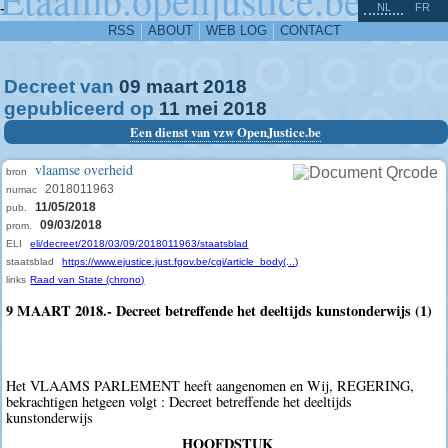
^
-
NL
FR
RSS
ABOUT
WEB LOG
CONTACT
Decreet van
09
maart
2018
gepubliceerd op
11
mei
2018
Een dienst van vzw OpenJustice.be
vlaamse overheid
bron
2018011963
numac
11/05/2018
pub.
09/03/2018
prom.
ELI
eli/decreet/2018/03/09/2018011963/staatsblad
staatsblad
https://www.ejustice.just.fgov.be/cgi/article_body(...)
links
Raad van State (chrono)
9 MAART 2018.- Decreet betreffende het deeltijds kunstonderwijs (1)
Het VLAAMS PARLEMENT heeft aangenomen en Wij, REGERING,
bekrachtigen hetgeen volgt : Decreet betreffende het deeltijds
kunstonderwijs
HOOFDSTUK