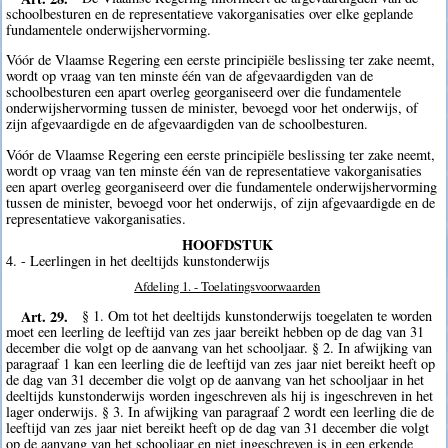
schoolbesturen en de representatieve vakorganisaties over elke geplande
fundamentele onderwijshervorming.
Vóór de Vlaamse Regering een eerste principiële beslissing ter zake neemt,
wordt op vraag van ten minste één van de afgevaardigden van de
schoolbesturen een apart overleg georganiseerd over die fundamentele
onderwijshervorming tussen de minister, bevoegd voor het onderwijs, of
zijn afgevaardigde en de afgevaardigden van de schoolbesturen.
Vóór de Vlaamse Regering een eerste principiële beslissing ter zake neemt,
wordt op vraag van ten minste één van de representatieve vakorganisaties
een apart overleg georganiseerd over die fundamentele onderwijshervorming
tussen de minister, bevoegd voor het onderwijs, of zijn afgevaardigde en de
representatieve vakorganisaties.
HOOFDSTUK
4. - Leerlingen in het deeltijds kunstonderwijs
Afdeling 1. - Toelatingsvoorwaarden
Art. 29.
§ 1. Om tot het deeltijds kunstonderwijs toegelaten te worden
moet een leerling de leeftijd van zes jaar bereikt hebben op de dag van 31
december die volgt op de aanvang van het schooljaar. § 2. In afwijking van
paragraaf 1 kan een leerling die de leeftijd van zes jaar niet bereikt heeft op
de dag van 31 december die volgt op de aanvang van het schooljaar in het
deeltijds kunstonderwijs worden ingeschreven als hij is ingeschreven in het
lager onderwijs. § 3. In afwijking van paragraaf 2 wordt een leerling die de
leeftijd van zes jaar niet bereikt heeft op de dag van 31 december die volgt
op de aanvang van het schooljaar en niet ingeschreven is in een erkende