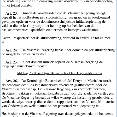
De verdeling van de studieomvang maakt voorwerp uit van onderhandeling
in het lokaal comité.
Art. 23.
Binnen de voorwaarden die de Vlaamse Regering oplegt,
bepaalt het schoolbestuur per studierichting, per graad en in voorkomend
geval per optie en voor de domeinoverschrijdende initiatieopleiding de
vakken die de leerling volgt met het oog op het behalen van de
basiscompetenties, specifieke eindtermen en beroepskwalificaties.
Daarbij respecteert het de studieomvang, vermeld in artikel 12 tot en met
20.
Art. 24.
De Vlaamse Regering bepaalt per domein en per studierichting
de mogelijke opties en vakken.
Art. 25.
In het domein muziek bepaalt de Vlaamse Regering de
mogelijke muziekinstrumenten.
Afdeling 7. - Koninklijke Beiaardschool Jef Denyn in Mechelen
Art. 26.
De Koninklijke Beiaardschool Jef Denyn in Mechelen wordt
als academie deeltijds kunstonderwijs erkend en gesubsidieerd door de
Vlaamse Gemeenschap. De Vlaamse Regering kan specifieke normen,
structuren, vakken en bekwaamheidsbewijzen voor die academie vastleggen.
De Vlaamse Regering bepaalt de wijze waarop die instelling gesubsidieerd
wordt, de wijze waarop die academie rapporteert aan het Vlaams Ministerie
van Onderwijs en welk statuut op het personeel van toepassing is.
Het besluit van de Vlaamse Regering over de aangelegenheden in het eerste