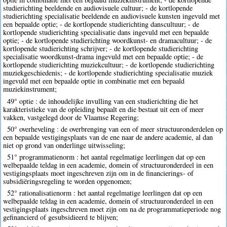
studierichting beeldende en audiovisuele cultuur; - de kortlopende
studierichting specialisatie beeldende en audiovisuele kunsten ingevuld met
een bepaalde optie; - de kortlopende studierichting danscultuur; - de
kortlopende studierichting specialisatie dans ingevuld met een bepaalde
optie; - de kortlopende studierichting woordkunst- en dramacultuur; - de
kortlopende studierichting schrijver; - de kortlopende studierichting
specialisatie woordkunst-drama ingevuld met een bepaalde optie; - de
kortlopende studierichting muziekcultuur; - de kortlopende studierichting
muziekgeschiedenis; - de kortlopende studierichting specialisatie muziek
ingevuld met een bepaalde optie in combinatie met een bepaald
muziekinstrument;
49° optie : de inhoudelijke invulling van een studierichting die het
karakteristieke van de opleiding bepaalt en die bestaat uit een of meer
vakken, vastgelegd door de Vlaamse Regering;
50° overheveling : de overbrenging van een of meer structuuronderdelen op
een bepaalde vestigingsplaats van de ene naar de andere academie, al dan
niet op grond van onderlinge uitwisseling;
51° programmatienorm : het aantal regelmatige leerlingen dat op een
welbepaalde teldag in een academie, domein of structuuronderdeel in een
vestigingsplaats moet ingeschreven zijn om in de financierings- of
subsidiëringsregeling te worden opgenomen;
52° rationalisatienorm : het aantal regelmatige leerlingen dat op een
welbepaalde teldag in een academie, domein of structuuronderdeel in een
vestigingsplaats ingeschreven moet zijn om na de programmatieperiode nog
gefinancierd of gesubsidieerd te blijven;