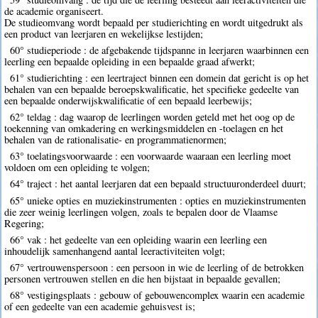
de academie organiseert.
De studieomvang wordt bepaald per studierichting en wordt uitgedrukt als
een product van leerjaren en wekelijkse lestijden;
60° studieperiode : de afgebakende tijdspanne in leerjaren waarbinnen een
leerling een bepaalde opleiding in een bepaalde graad afwerkt;
61° studierichting : een leertraject binnen een domein dat gericht is op het
behalen van een bepaalde beroepskwalificatie, het specifieke gedeelte van
een bepaalde onderwijskwalificatie of een bepaald leerbewijs;
62° teldag : dag waarop de leerlingen worden geteld met het oog op de
toekenning van omkadering en werkingsmiddelen en -toelagen en het
behalen van de rationalisatie- en programmatienormen;
63° toelatingsvoorwaarde : een voorwaarde waaraan een leerling moet
voldoen om een opleiding te volgen;
64° traject : het aantal leerjaren dat een bepaald structuuronderdeel duurt;
65° unieke opties en muziekinstrumenten : opties en muziekinstrumenten
die zeer weinig leerlingen volgen, zoals te bepalen door de Vlaamse
Regering;
66° vak : het gedeelte van een opleiding waarin een leerling een
inhoudelijk samenhangend aantal leeractiviteiten volgt;
67° vertrouwenspersoon : een persoon in wie de leerling of de betrokken
personen vertrouwen stellen en die hen bijstaat in bepaalde gevallen;
68° vestigingsplaats : gebouw of gebouwencomplex waarin een academie
of een gedeelte van een academie gehuisvest is;