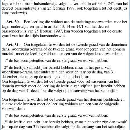
lagere school maar huisonderwijs volgt als vermeld in artikel 3, 24°, van het
decreet basisonderwijs van 25 februari 1997, ook toegelaten tot het deeltijds
kunstonderwijs.
Art. 30.
Een leerling die voldoet aan de toelatingsvoorwaarden voor het
lager onderwijs, vermeld in artikel 13, 14 en 14/1 van het decreet
basisonderwijs van 25 februari 1997, kan worden toegelaten tot de eerste
graad van het deeltijds kunstonderwijs.
Art. 31.
Om toegelaten te worden tot de tweede graad van de domeinen
dans, woordkunst-drama of de tweede graad voor jongeren van het domein
muziek, moet de leerling voldoen aan een van de volgende voorwaarden :
1° de basiscompetenties van de eerste graad verworven hebben;
2° de leeftijd van acht jaar bereikt hebben, maar in het geval van
woordkunst-drama niet ouder zijn dan veertien jaar op de dag van 31
december die volgt op de aanvang van het schooljaar.
Om toegelaten te worden tot de tweede graad voor volwassenen van het
domein muziek moet de leerling de leeftijd van vijftien jaar bereikt hebben
op de dag van 31 december die volgt op de aanvang van het schooljaar.
Om toegelaten te worden tot de tweede graad van het domein beeldende en
audiovisuele kunsten moet de leerling voldoen aan een van de volgende
voorwaarden :
1° de basiscompetenties van de eerste graad verworven hebben;
2° de leeftijd van acht jaar bereikt hebben, maar niet ouder zijn dan twaalf
jaar op de dag van 31 december die volgt op de aanvang van het schooljaar.