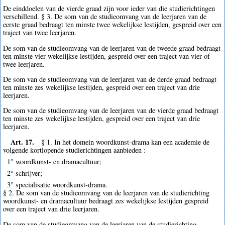
De einddoelen van de vierde graad zijn voor ieder van die studierichtingen
verschillend. § 3. De som van de studieomvang van de leerjaren van de
eerste graad bedraagt ten minste twee wekelijkse lestijden, gespreid over een
traject van twee leerjaren.
De som van de studieomvang van de leerjaren van de tweede graad bedraagt
ten minste vier wekelijkse lestijden, gespreid over een traject van vier of
twee leerjaren.
De som van de studieomvang van de leerjaren van de derde graad bedraagt
ten minste zes wekelijkse lestijden, gespreid over een traject van drie
leerjaren.
De som van de studieomvang van de leerjaren van de vierde graad bedraagt
ten minste zes wekelijkse lestijden, gespreid over een traject van drie
leerjaren.
Art. 17.
§ 1. In het domein woordkunst-drama kan een academie de
volgende kortlopende studierichtingen aanbieden :
1° woordkunst- en dramacultuur;
2° schrijver;
3° specialisatie woordkunst-drama.
§ 2. De som van de studieomvang van de leerjaren van de studierichting
woordkunst- en dramacultuur bedraagt zes wekelijkse lestijden gespreid
over een traject van drie leerjaren.
De som van de studieomvang van de leerjaren van de studierichting