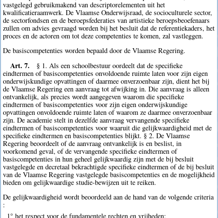
vastgelegd gebruikmakend van descriptorelementen uit het
kwalificatieraamwerk. De Vlaamse Onderwijsraad, de socioculturele sector,
de sectorfondsen en de beroepsfederaties van artistieke beroepsbeoefenaars
zullen om advies gevraagd worden bij het besluit dat de referentiekaders, het
proces en de actoren om tot deze competenties te komen, zal vastleggen.
De basiscompetenties worden bepaald door de Vlaamse Regering.
Art. 7.
§ 1. Als een schoolbestuur oordeelt dat de specifieke
eindtermen of basiscompetenties onvoldoende ruimte laten voor zijn eigen
onderwijskundige opvattingen of daarmee onverzoenbaar zijn, dient het bij
de Vlaamse Regering een aanvraag tot afwijking in. Die aanvraag is alleen
ontvankelijk, als precies wordt aangegeven waarom die specifieke
eindtermen of basiscompetenties voor zijn eigen onderwijskundige
opvattingen onvoldoende ruimte laten of waarom ze daarmee onverzoenbaar
zijn. De academie stelt in dezelfde aanvraag vervangende specifieke
eindtermen of basiscompetenties voor waaruit die gelijkwaardigheid met de
specifieke eindtermen en basiscompetenties blijkt. § 2. De Vlaamse
Regering beoordeelt of de aanvraag ontvankelijk is en beslist, in
voorkomend geval, of de vervangende specifieke eindtermen of
basiscompetenties in hun geheel gelijkwaardig zijn met de bij besluit
vastgelegde en decretaal bekrachtigde specifieke eindtermen of de bij besluit
van de Vlaamse Regering vastgelegde basiscompetenties en de mogelijkheid
bieden om gelijkwaardige studie-bewijzen uit te reiken.
De gelijkwaardigheid wordt beoordeeld aan de hand van de volgende criteria
:
1° het respect voor de fundamentele rechten en vrijheden;