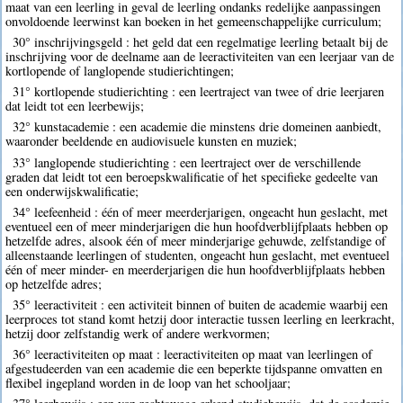
maat van een leerling in geval de leerling ondanks redelijke aanpassingen
onvoldoende leerwinst kan boeken in het gemeenschappelijke curriculum;
30° inschrijvingsgeld : het geld dat een regelmatige leerling betaalt bij de
inschrijving voor de deelname aan de leeractiviteiten van een leerjaar van de
kortlopende of langlopende studierichtingen;
31° kortlopende studierichting : een leertraject van twee of drie leerjaren
dat leidt tot een leerbewijs;
32° kunstacademie : een academie die minstens drie domeinen aanbiedt,
waaronder beeldende en audiovisuele kunsten en muziek;
33° langlopende studierichting : een leertraject over de verschillende
graden dat leidt tot een beroepskwalificatie of het specifieke gedeelte van
een onderwijskwalificatie;
34° leefeenheid : één of meer meerderjarigen, ongeacht hun geslacht, met
eventueel een of meer minderjarigen die hun hoofdverblijfplaats hebben op
hetzelfde adres, alsook één of meer minderjarige gehuwde, zelfstandige of
alleenstaande leerlingen of studenten, ongeacht hun geslacht, met eventueel
één of meer minder- en meerderjarigen die hun hoofdverblijfplaats hebben
op hetzelfde adres;
35° leeractiviteit : een activiteit binnen of buiten de academie waarbij een
leerproces tot stand komt hetzij door interactie tussen leerling en leerkracht,
hetzij door zelfstandig werk of andere werkvormen;
36° leeractiviteiten op maat : leeractiviteiten op maat van leerlingen of
afgestudeerden van een academie die een beperkte tijdspanne omvatten en
flexibel ingepland worden in de loop van het schooljaar;