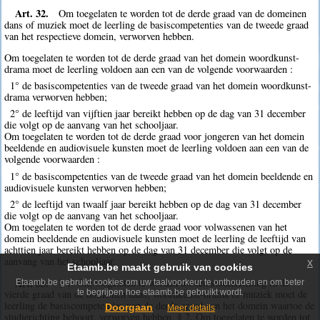
Art. 32.
Om toegelaten te worden tot de derde graad van de domeinen
dans of muziek moet de leerling de basiscompetenties van de tweede graad
van het respectieve domein, verworven hebben.
Om toegelaten te worden tot de derde graad van het domein woordkunst-
drama moet de leerling voldoen aan een van de volgende voorwaarden :
1° de basiscompetenties van de tweede graad van het domein woordkunst-
drama verworven hebben;
2° de leeftijd van vijftien jaar bereikt hebben op de dag van 31 december
die volgt op de aanvang van het schooljaar.
Om toegelaten te worden tot de derde graad voor jongeren van het domein
beeldende en audiovisuele kunsten moet de leerling voldoen aan een van de
volgende voorwaarden :
1° de basiscompetenties van de tweede graad van het domein beeldende en
audiovisuele kunsten verworven hebben;
2° de leeftijd van twaalf jaar bereikt hebben op de dag van 31 december
die volgt op de aanvang van het schooljaar.
Om toegelaten te worden tot de derde graad voor volwassenen van het
domein beeldende en audiovisuele kunsten moet de leerling de leeftijd van
achttien jaar bereikt hebben op de dag van 31 december die volgt op de
aanvang van het schooljaar.
x
Etaamb.be maakt gebruik van cookies
Art. 33.
§ 1. Om toegelaten te worden tot een studierichting in de
Etaamb.be gebruikt cookies om uw taalvoorkeur te onthouden en om beter
te begrijpen hoe etaamb.be gebruikt wordt.
vierde graad van de domeinen dans, woordkunst-drama of muziek moet de
leerling de basiscompetenties van de derde graad van het domein waartoe de
Doorgaan
Meer details
studierichting behoort, verworven hebben. § 2. Om toegelaten te worden tot