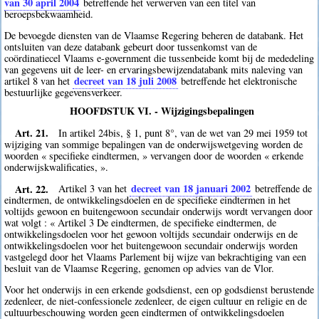
van 30 april 2004
betreffende het verwerven van een titel van
beroepsbekwaamheid.
De bevoegde diensten van de Vlaamse Regering beheren de databank. Het
ontsluiten van deze databank gebeurt door tussenkomst van de
coördinatiecel Vlaams e-government die tussenbeide komt bij de mededeling
van gegevens uit de leer- en ervaringsbewijzendatabank mits naleving van
decreet van 18 juli 2008
artikel 8 van het
betreffende het elektronische
bestuurlijke gegevensverkeer.
HOOFDSTUK VI. - Wijzigingsbepalingen
Art. 21.
In artikel 24bis, § 1, punt 8°, van de wet van 29 mei 1959 tot
wijziging van sommige bepalingen van de onderwijswetgeving worden de
woorden « specifieke eindtermen, » vervangen door de woorden « erkende
onderwijskwalificaties, ».
Art. 22.
decreet van 18 januari 2002
Artikel 3 van het
betreffende de
eindtermen, de ontwikkelingsdoelen en de specifieke eindtermen in het
voltijds gewoon en buitengewoon secundair onderwijs wordt vervangen door
wat volgt : « Artikel 3 De eindtermen, de specifieke eindtermen, de
ontwikkelingsdoelen voor het gewoon voltijds secundair onderwijs en de
ontwikkelingsdoelen voor het buitengewoon secundair onderwijs worden
vastgelegd door het Vlaams Parlement bij wijze van bekrachtiging van een
besluit van de Vlaamse Regering, genomen op advies van de Vlor.
Voor het onderwijs in een erkende godsdienst, een op godsdienst berustende
zedenleer, de niet-confessionele zedenleer, de eigen cultuur en religie en de
cultuurbeschouwing worden geen eindtermen of ontwikkelingsdoelen