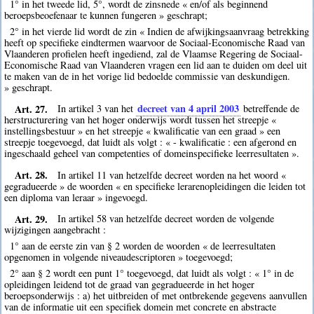
1° in het tweede lid, 5°, wordt de zinsnede « en/of als beginnend
beroepsbeoefenaar te kunnen fungeren » geschrapt;
2° in het vierde lid wordt de zin « Indien de afwijkingsaanvraag betrekking
heeft op specifieke eindtermen waarvoor de Sociaal-Economische Raad van
Vlaanderen profielen heeft ingediend, zal de Vlaamse Regering de Sociaal-
Economische Raad van Vlaanderen vragen een lid aan te duiden om deel uit
te maken van de in het vorige lid bedoelde commissie van deskundigen.
» geschrapt.
Art. 27.
decreet van 4 april 2003
In artikel 3 van het
betreffende de
herstructurering van het hoger onderwijs wordt tussen het streepje «
instellingsbestuur » en het streepje « kwalificatie van een graad » een
streepje toegevoegd, dat luidt als volgt : « - kwalificatie : een afgerond en
ingeschaald geheel van competenties of domeinspecifieke leerresultaten ».
Art. 28.
In artikel 11 van hetzelfde decreet worden na het woord «
gegradueerde » de woorden « en specifieke lerarenopleidingen die leiden tot
een diploma van leraar » ingevoegd.
Art. 29.
In artikel 58 van hetzelfde decreet worden de volgende
wijzigingen aangebracht :
1° aan de eerste zin van § 2 worden de woorden « de leerresultaten
opgenomen in volgende niveaudescriptoren » toegevoegd;
2° aan § 2 wordt een punt 1° toegevoegd, dat luidt als volgt : « 1° in de
opleidingen leidend tot de graad van gegradueerde in het hoger
beroepsonderwijs : a) het uitbreiden of met ontbrekende gegevens aanvullen
van de informatie uit een specifiek domein met concrete en abstracte