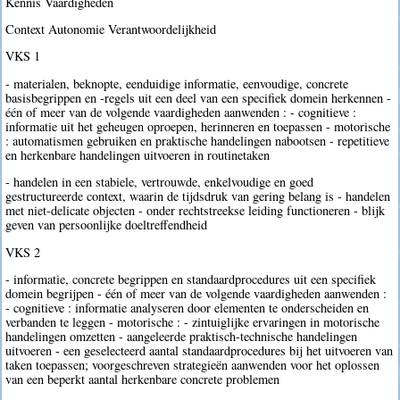
Kennis Vaardigheden
Context Autonomie Verantwoordelijkheid
VKS 1
- materialen, beknopte, eenduidige informatie, eenvoudige, concrete
basisbegrippen en -regels uit een deel van een specifiek domein herkennen -
één of meer van de volgende vaardigheden aanwenden : - cognitieve :
informatie uit het geheugen oproepen, herinneren en toepassen - motorische
: automatismen gebruiken en praktische handelingen nabootsen - repetitieve
en herkenbare handelingen uitvoeren in routinetaken
- handelen in een stabiele, vertrouwde, enkelvoudige en goed
gestructureerde context, waarin de tijdsdruk van gering belang is - handelen
met niet-delicate objecten - onder rechtstreekse leiding functioneren - blijk
geven van persoonlijke doeltreffendheid
VKS 2
- informatie, concrete begrippen en standaardprocedures uit een specifiek
domein begrijpen - één of meer van de volgende vaardigheden aanwenden :
- cognitieve : informatie analyseren door elementen te onderscheiden en
verbanden te leggen - motorische : - zintuiglijke ervaringen in motorische
handelingen omzetten - aangeleerde praktisch-technische handelingen
uitvoeren - een geselecteerd aantal standaardprocedures bij het uitvoeren van
taken toepassen; voorgeschreven strategieën aanwenden voor het oplossen
van een beperkt aantal herkenbare concrete problemen