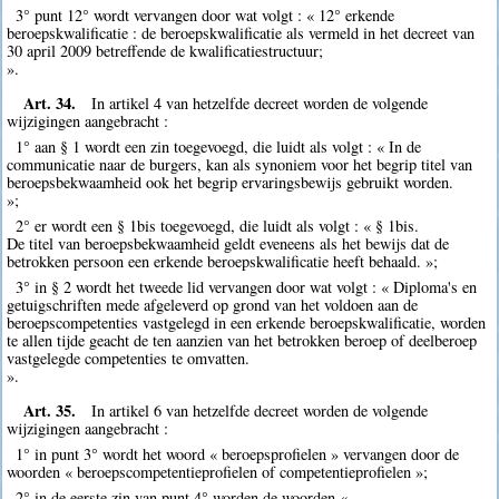
3° punt 12° wordt vervangen door wat volgt : « 12° erkende
beroepskwalificatie : de beroepskwalificatie als vermeld in het decreet van
30 april 2009 betreffende de kwalificatiestructuur;
».
Art. 34.
In artikel 4 van hetzelfde decreet worden de volgende
wijzigingen aangebracht :
1° aan § 1 wordt een zin toegevoegd, die luidt als volgt : « In de
communicatie naar de burgers, kan als synoniem voor het begrip titel van
beroepsbekwaamheid ook het begrip ervaringsbewijs gebruikt worden.
»;
2° er wordt een § 1bis toegevoegd, die luidt als volgt : « § 1bis.
De titel van beroepsbekwaamheid geldt eveneens als het bewijs dat de
betrokken persoon een erkende beroepskwalificatie heeft behaald. »;
3° in § 2 wordt het tweede lid vervangen door wat volgt : « Diploma's en
getuigschriften mede afgeleverd op grond van het voldoen aan de
beroepscompetenties vastgelegd in een erkende beroepskwalificatie, worden
te allen tijde geacht de ten aanzien van het betrokken beroep of deelberoep
vastgelegde competenties te omvatten.
».
Art. 35.
In artikel 6 van hetzelfde decreet worden de volgende
wijzigingen aangebracht :
1° in punt 3° wordt het woord « beroepsprofielen » vervangen door de
woorden « beroepscompetentieprofielen of competentieprofielen »;
2° in de eerste zin van punt 4° worden de woorden «