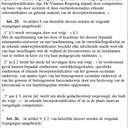
beroepskwalificaties zijn. De Vlaamse Regering bepaalt deze competenties
op basis van door sectoren of door overheidsinstanties erkende
referentiekaders en gebruik makend van de descriptorelementen. ».
Art. 25.
In artikel 8 van hetzelfde decreet worden de volgende
wijzigingen aangebracht :
1° § 1 wordt vervangen door wat volgt : « § 1.
Met de inachtneming van het door of krachtens het decreet bepaalde
minimumlessenrooster en met inachtneming van de ontwikkelingsdoelen en
de erkende onderwijskwalificaties beschikt elke inrichtende macht voor elk
van haar instellingen over de vrijheid de lessenroosters en de leerplannen
vast te stellen en kiest zij vrij haar pedagogische methodes. »;
2° in § 2 wordt het derde lid vervangen door wat volgt : « In voorkomend
geval kunnen bepaalde eindtermen, ontwikkelingsdoelen, specifieke
eindtermen of erkende beroepskwalificaties van het gewoon secundair
onderwijs, van andere types van het buitengewoon secundair onderwijs of
van het gewoon of buitengewoon basisonderwijs door een beslissing van de
klassenraad in een handelingsplan worden opgenomen.
»;
3° aan § 3, eerste lid, wordt een derde gedachtestreep toegevoegd, die luidt
als volgt : « - de erkende beroepskwalificaties of de in de plaats daarvan
vastgelegde competenties.
».
Art. 26.
In artikel 9, § 2, van hetzelfde decreet worden de volgende
wijzigingen aangebracht :