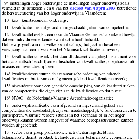
9° instellingen hoger onderwijs : de instellingen hoger onderwijs zoals
decreet van 4 april 2003
vermeld in de artikelen 7 en 8 van het
betreffende
de herstructurering van het hoger onderwijs in Vlaanderen;
10° kso : kunstsecundair onderwijs;
11° kwalificatie : een afgerond en ingeschaald geheel van competenties;
12° kwalificatiebewijs : een door de Vlaamse Gemeenschap erkend bewijs
dat een individu een erkende kwalificatie heeft behaald.
Het bewijs geeft aan om welke kwalificatie(s) het gaat en bevat een
verwijzing naar een niveau van het Vlaamse kwalificatieraamwerk;
13° kwalificatieraamwerk : het door dit decreet vastgelegd instrument voor
het systematisch beschrijven en inschalen van kwalificaties, opgebouwd uit
niveaus en niveaudescriptoren;
14° kwalificatiestructuur : de systematische ordening van erkende
kwalificaties op basis van een algemeen geldend kwalificatieraamwerk;
15° niveaudescriptor : een generieke omschrijving van de karakteristieken
van de competenties die eigen zijn aan de kwalificaties op dat niveau;
16° NVAO : de Nederlands-Vlaamse Accreditatie-organisatie;
17° onderwijskwalificatie : een afgerond en ingeschaald geheel van
competenties die noodzakelijk zijn om maatschappelijk te functioneren en te
participeren, waarmee verdere studies in het secundair of in het hoger
onderwijs kunnen worden aangevat of waarmee beroepsactiviteiten kunnen
worden uitgeoefend;
18° sector : een groep professionele activiteiten ingedeeld naar
belangrijkste dienst, product, technologie, naar belangrijkste economische