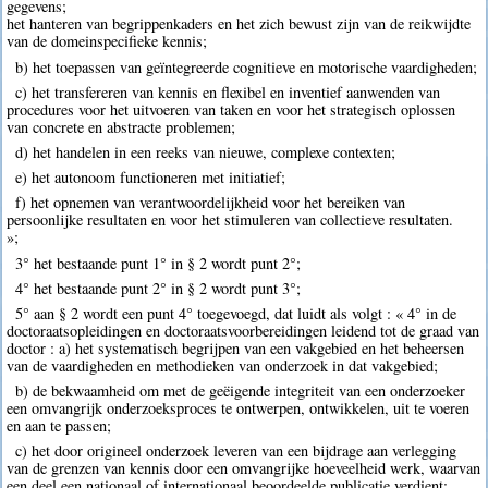
gegevens;
het hanteren van begrippenkaders en het zich bewust zijn van de reikwijdte
van de domeinspecifieke kennis;
b) het toepassen van geïntegreerde cognitieve en motorische vaardigheden;
c) het transfereren van kennis en flexibel en inventief aanwenden van
procedures voor het uitvoeren van taken en voor het strategisch oplossen
van concrete en abstracte problemen;
d) het handelen in een reeks van nieuwe, complexe contexten;
e) het autonoom functioneren met initiatief;
f) het opnemen van verantwoordelijkheid voor het bereiken van
persoonlijke resultaten en voor het stimuleren van collectieve resultaten.
»;
3° het bestaande punt 1° in § 2 wordt punt 2°;
4° het bestaande punt 2° in § 2 wordt punt 3°;
5° aan § 2 wordt een punt 4° toegevoegd, dat luidt als volgt : « 4° in de
doctoraatsopleidingen en doctoraatsvoorbereidingen leidend tot de graad van
doctor : a) het systematisch begrijpen van een vakgebied en het beheersen
van de vaardigheden en methodieken van onderzoek in dat vakgebied;
b) de bekwaamheid om met de geëigende integriteit van een onderzoeker
een omvangrijk onderzoeksproces te ontwerpen, ontwikkelen, uit te voeren
en aan te passen;
c) het door origineel onderzoek leveren van een bijdrage aan verlegging
van de grenzen van kennis door een omvangrijke hoeveelheid werk, waarvan
een deel een nationaal of internationaal beoordeelde publicatie verdient;