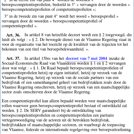
beroepscompetentieprofielen, bedoeld in 3° » vervangen door de woorden «
beroepscompetentieprofielen of competentieprofielen »;
3° in de tweede zin van punt 4° wordt het woord « beroepsprofiel »
vervangen door de woorden « beroepscompetentieprofiel of
competentieprofiel ».
Art. 36.
In artikel 8 van hetzelfde decreet wordt een § 2 toegevoegd, die
luidt als volgt : « § 2. De bevoegde dienst van de Vlaamse Regering staat in
voor de organisatie van het toezicht op de kwaliteit van de trajecten tot het
bekomen van een titel van beroepsbekwaamheid. ».
Art. 37.
decreet van 7 mei 2004
In artikel 15bis van het
inzake de
Sociaal-Economische Raad van Vlaanderen worden § 1 en § 2 vervangen
door wat volgt : « § 1. De Raad bepaalt beroepscompetentieprofielen of
competentieprofielen hetzij op eigen initiatief, hetzij op verzoek van de
Vlaamse Regering, hetzij op verzoek van de sociale partners van een
bedrijfstak of een samenhangend geheel van bedrijfstakken zoals door de
Vlaamse Regering omschreven, hetzij op verzoek van een maatschappelijke
sector zoals omschreven door de Vlaamse Regering.
Een competentieprofiel kan alleen bepaald worden voor maatschappelijke
rollen waarvoor geen beroepscompetentieprofiel bestaat of ontwikkeld zal
worden. § 2. De SERV garandeert bij de ontwikkeling van
beroepscompetentieprofielen en competentieprofielen een paritaire
vertegenwoordiging van de actoren uit de betrokken bedrijfstak,
bedrijfstakken of maatschappelijke sectoren, en waarborgt de toepassing
van Vlaamse, federale en internationale regelgeving over beroepsuitoefening.