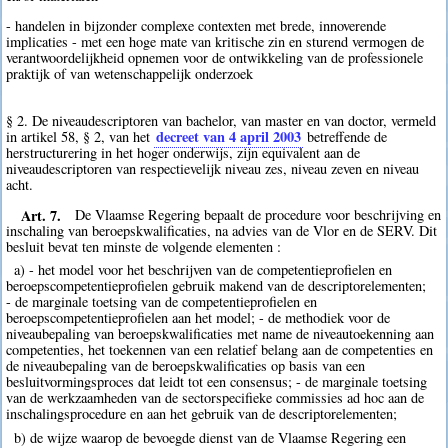
- handelen in bijzonder complexe contexten met brede, innoverende
implicaties - met een hoge mate van kritische zin en sturend vermogen de
verantwoordelijkheid opnemen voor de ontwikkeling van de professionele
praktijk of van wetenschappelijk onderzoek
§ 2. De niveaudescriptoren van bachelor, van master en van doctor, vermeld
decreet van 4 april 2003
in artikel 58, § 2, van het
betreffende de
herstructurering in het hoger onderwijs, zijn equivalent aan de
niveaudescriptoren van respectievelijk niveau zes, niveau zeven en niveau
acht.
Art. 7.
De Vlaamse Regering bepaalt de procedure voor beschrijving en
inschaling van beroepskwalificaties, na advies van de Vlor en de SERV. Dit
besluit bevat ten minste de volgende elementen :
a) - het model voor het beschrijven van de competentieprofielen en
beroepscompetentieprofielen gebruik makend van de descriptorelementen;
- de marginale toetsing van de competentieprofielen en
beroepscompetentieprofielen aan het model; - de methodiek voor de
niveaubepaling van beroepskwalificaties met name de niveautoekenning aan
competenties, het toekennen van een relatief belang aan de competenties en
de niveaubepaling van de beroepskwalificaties op basis van een
besluitvormingsproces dat leidt tot een consensus; - de marginale toetsing
van de werkzaamheden van de sectorspecifieke commissies ad hoc aan de
inschalingsprocedure en aan het gebruik van de descriptorelementen;
b) de wijze waarop de bevoegde dienst van de Vlaamse Regering een