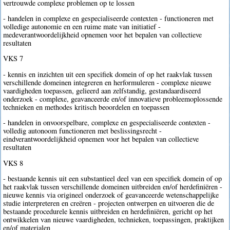
vertrouwde complexe problemen op te lossen
- handelen in complexe en gespecialiseerde contexten - functioneren met
volledige autonomie en een ruime mate van initiatief -
medeverantwoordelijkheid opnemen voor het bepalen van collectieve
resultaten
VKS 7
- kennis en inzichten uit een specifiek domein of op het raakvlak tussen
verschillende domeinen integreren en herformuleren - complexe nieuwe
vaardigheden toepassen, gelieerd aan zelfstandig, gestandaardiseerd
onderzoek - complexe, geavanceerde en/of innovatieve probleemoplossende
technieken en methodes kritisch beoordelen en toepassen
- handelen in onvoorspelbare, complexe en gespecialiseerde contexten -
volledig autonoom functioneren met beslissingsrecht -
eindverantwoordelijkheid opnemen voor het bepalen van collectieve
resultaten
VKS 8
- bestaande kennis uit een substantieel deel van een specifiek domein of op
het raakvlak tussen verschillende domeinen uitbreiden en/of herdefiniëren -
nieuwe kennis via origineel onderzoek of geavanceerde wetenschappelijke
studie interpreteren en creëren - projecten ontwerpen en uitvoeren die de
bestaande procedurele kennis uitbreiden en herdefiniëren, gericht op het
ontwikkelen van nieuwe vaardigheden, technieken, toepassingen, praktijken
en/of materialen