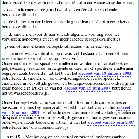
derde graad kso die verbonden zijn aan één of meer wetenschapsdomeinen;
d) de eindtermen derde graad tso of kso en één of meer erkende
beroepskwalificaties;
e) de eindtermen derde leerjaar derde graad bso en één of meer erkende
beroepskwalificaties;
f) de eindtermen voor de aanvullende algemene vorming voor het
volwassenenonderwijs en één of meer erkende beroepskwalificaties;
g) één of meer erkende beroepskwalificaties van niveau vier;
5° de onderwijskwalificaties op niveau vijf bestaan uit : a) één of meer
erkende beroepskwalificaties op niveau vijf.
Onder eindtermen en specifieke eindtermen worden in dit artikel ook de
gelijkwaardig verklaarde vervangende eindtermen of specifieke eindtermen
decreet van 18 januari 2002
begrepen zoals bedoeld in artikel 9 van het
betreffende de eindtermen, de ontwikkelingsdoelen en de specifieke
eindtermen in het voltijds gewoon en buitengewoon secundair onderwijs en
decreet van 15 juni 2007
zoals bedoeld in artikel 15 van het
betreffende
het volwassenenonderwijs.
Onder beroepskwalificatie worden in dit artikel ook de competenties en
decreet
basiscompetenties begrepen zoals bedoeld in artikel 7ter van het
van 18 januari 2002
betreffende de eindtermen, de ontwikkelingsdoelen en
de specifieke eindtermen in het voltijds gewoon en buitengewoon secundair
decreet van 15 juni 2007
onderwijs en zoals bedoeld in artikel 12 van het
betreffende het volwassenenonderwijs.
Art. 15.
Met het oog op een actueel en rationeel onderwijsaanbod