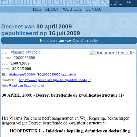
^
-
NL
FR
RSS
ABOUT
WEB LOG
CONTACT
Decreet van
30
april
2009
gepubliceerd op
16
juli
2009
Een dienst van vzw OpenJustice.be
vlaamse overheid
bron
2009035656
numac
16/07/2009
pub.
30/04/2009
prom.
ELI
eli/decreet/2009/04/30/2009035656/staatsblad
staatsblad
https://www.ejustice.just.fgov.be/cgi/article_body(...)
links
Raad van State (chrono)
30 APRIL 2009. - Decreet betreffende de kwalificatiestructuur (1)
Het Vlaams Parlement heeft aangenomen en Wij, Regering, bekrachtigen
hetgeen volgt : Decreet betreffende de kwalificatiestructuur :
HOOFDSTUK I. - Inleidende bepaling, definities en doelstelling