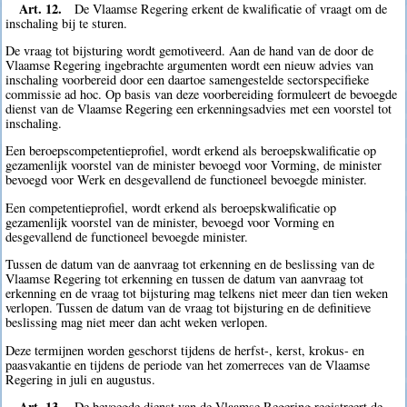
Art. 12.
De Vlaamse Regering erkent de kwalificatie of vraagt om de
inschaling bij te sturen.
De vraag tot bijsturing wordt gemotiveerd. Aan de hand van de door de
Vlaamse Regering ingebrachte argumenten wordt een nieuw advies van
inschaling voorbereid door een daartoe samengestelde sectorspecifieke
commissie ad hoc. Op basis van deze voorbereiding formuleert de bevoegde
dienst van de Vlaamse Regering een erkenningsadvies met een voorstel tot
inschaling.
Een beroepscompetentieprofiel, wordt erkend als beroepskwalificatie op
gezamenlijk voorstel van de minister bevoegd voor Vorming, de minister
bevoegd voor Werk en desgevallend de functioneel bevoegde minister.
Een competentieprofiel, wordt erkend als beroepskwalificatie op
gezamenlijk voorstel van de minister, bevoegd voor Vorming en
desgevallend de functioneel bevoegde minister.
Tussen de datum van de aanvraag tot erkenning en de beslissing van de
Vlaamse Regering tot erkenning en tussen de datum van aanvraag tot
erkenning en de vraag tot bijsturing mag telkens niet meer dan tien weken
verlopen. Tussen de datum van de vraag tot bijsturing en de definitieve
beslissing mag niet meer dan acht weken verlopen.
Deze termijnen worden geschorst tijdens de herfst-, kerst, krokus- en
paasvakantie en tijdens de periode van het zomerreces van de Vlaamse
Regering in juli en augustus.
Art. 13.
De bevoegde dienst van de Vlaamse Regering registreert de