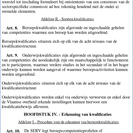
voorstel tot inschaling formuleert bij ontstentenis van een consensus van de
sectorspecifieke commissie ad hoc rekening houdend met de onder a)
vermelde elementen.
Afdeling II. - Soorten kwalificaties
Art. 8.
Beroepskwalificaties zijn afgeronde en ingeschaalde gehelen
van competenties waarmee een beroep kan worden uitgeoefend.
Beroepskwalificaties situeren zich op elk van de acht niveaus van de
kwalificatiestructuur.
Art. 9.
Onderwijskwalificaties zijn afgeronde en ingeschaalde gehelen
van competenties die noodzakelijk zijn om maatschappelijk te functioneren
en te participeren, waarmee verdere studies in het secundair of in het hoger
onderwijs kunnen worden aangevat of waarmee beroepsactiviteiten kunnen
worden uitgeoefend.
Onderwijskwalificaties situeren zich op elk van de acht niveaus van de
kwalificatiestructuur.
Onderwijskwalificaties worden enkel via onderwijs verworven en enkel door
de Vlaamse overheid erkende instellingen kunnen hiervoor een
kwalificatiebewijs afleveren.
HOOFDSTUK IV. - Erkenning van kwalificaties
Afdeling I. - Procedure voor de erkenning van beroepskwalificaties
Art. 10.
De SERV legt beroepscompetentieprofielen of