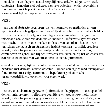
- handelen in een beperkt aantal vergelijkbare, enkelvoudige, vertrouwde
contexten - handelen met delicate, passieve objecten - onder begeleiding
functioneren met beperkte autonomie - beperkte uitvoerende
verantwoordelijkheid opnemen voor eigen werk
VKS 3
- een aantal abstracte begrippen, wetten, formules en methodes uit een
specifiek domein begrijpen; hoofd- en bijzaken in informatie onderscheiden
- één of meer van de volgende vaardigheden aanwenden : -- cognitieve : -
informatie analyseren via deductie en inductie - informatie synthetiseren --
motorische : - constructies maken op basis van een plan - handelingen
verrichten die tactisch en strategisch inzicht vereisen - artistiek-creatieve
vaardigheden toepassen - standaardprocedures en methodes kiezen,
combineren en gebruiken bij het uitvoeren van taken en bij het oplossen van
een verscheidenheid van welomschreven concrete problemen
- handelen in vergelijkbare contexten waarin een aantal factoren veranderen -
handelen met delicate, actieve objecten - binnen een afgebakend takenpakket
functioneren met enige autonomie - beperkte organisatorische
verantwoordelijkheid opnemen voor eigen werk
VKS 4
- concrete en abstracte gegevens (informatie en begrippen) uit een specifiek
domein interpreteren - reflectieve cognitieve en productieve motorische
vaardigheden toepassen - gegevens evalueren en integreren en strategieën
ontwikkelen voor het uitvoeren van diverse taken en voor het oplossen van
diverse, concrete, niet-vertrouwde (maar weliswaar domeinspecifieke)