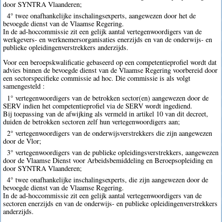
door SYNTRA Vlaanderen;
4° twee onafhankelijke inschalingsexperts, aangewezen door het de
bevoegde dienst van de Vlaamse Regering.
In de ad-hoccommissie zit een gelijk aantal vertegenwoordigers van de
werkgevers- en werknemersorganisaties enerzijds en van de onderwijs- en
publieke opleidingenverstrekkers anderzijds.
Voor een beroepskwalificatie gebaseerd op een competentieprofiel wordt dat
advies binnen de bevoegde dienst van de Vlaamse Regering voorbereid door
een sectorspecifieke commissie ad hoc. Die commissie is als volgt
samengesteld :
1° vertegenwoordigers van de betrokken sector(en) aangewezen door de
SERV indien het competentieprofiel via de SERV wordt ingediend.
Bij toepassing van de afwijking als vermeld in artikel 10 van dit decreet,
duiden de betrokken sectoren zelf hun vertegenwoordigers aan;
2° vertegenwoordigers van de onderwijsverstrekkers die zijn aangewezen
door de Vlor;
3° vertegenwoordigers van de publieke opleidingsverstrekkers, aangewezen
door de Vlaamse Dienst voor Arbeidsbemiddeling en Beroepsopleiding en
door SYNTRA Vlaanderen;
4° twee onafhankelijke inschalingsexperts, die zijn aangewezen door de
bevoegde dienst van de Vlaamse Regering.
In de ad-hoccommissie zit een gelijk aantal vertegenwoordigers van de
sectoren enerzijds en van de onderwijs- en publieke opleidingenverstrekkers
anderzijds.