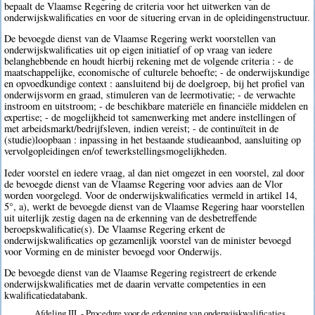
bepaalt de Vlaamse Regering de criteria voor het uitwerken van de
onderwijskwalificaties en voor de situering ervan in de opleidingenstructuur.
De bevoegde dienst van de Vlaamse Regering werkt voorstellen van
onderwijskwalificaties uit op eigen initiatief of op vraag van iedere
belanghebbende en houdt hierbij rekening met de volgende criteria : - de
maatschappelijke, economische of culturele behoefte; - de onderwijskundige
en opvoedkundige context : aansluitend bij de doelgroep, bij het profiel van
onderwijsvorm en graad, stimuleren van de leermotivatie; - de verwachte
instroom en uitstroom; - de beschikbare materiële en financiële middelen en
expertise; - de mogelijkheid tot samenwerking met andere instellingen of
met arbeidsmarkt/bedrijfsleven, indien vereist; - de continuïteit in de
(studie)loopbaan : inpassing in het bestaande studieaanbod, aansluiting op
vervolgopleidingen en/of tewerkstellingsmogelijkheden.
Ieder voorstel en iedere vraag, al dan niet omgezet in een voorstel, zal door
de bevoegde dienst van de Vlaamse Regering voor advies aan de Vlor
worden voorgelegd. Voor de onderwijskwalificaties vermeld in artikel 14,
5°, a), werkt de bevoegde dienst van de Vlaamse Regering haar voorstellen
uit uiterlijk zestig dagen na de erkenning van de desbetreffende
beroepskwalificatie(s). De Vlaamse Regering erkent de
onderwijskwalificaties op gezamenlijk voorstel van de minister bevoegd
voor Vorming en de minister bevoegd voor Onderwijs.
De bevoegde dienst van de Vlaamse Regering registreert de erkende
onderwijskwalificaties met de daarin vervatte competenties in een
kwalificatiedatabank.
Afdeling III. - Procedure voor de erkenning van onderwijskwalificaties