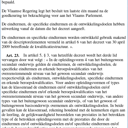
bepaald.
De Vlaamse Regering legt het besluit ten laatste één maand na de
goedkeuring ter bekrachtiging voor aan het Vlaams Parlement.
De eindtermen, de specifieke eindtermen en de ontwikkelingsdoelen hebben
uitwerking vanaf de datum die het decreet aangeeft.
De eindtermen en specifieke eindtermen worden ontwikkeld gebruik makend
van de descriptorelementen vermeld in artikel 6 van het decreet van 30 april
2009 betreffende de kwalificatiestructuur. ».
Art. 23.
In artikel 5, § 3, van hetzelfde decreet wordt het derde lid
vervangen door wat volgt : « In de opleidingsvorm 4 van het buitengewoon
secundair onderwijs gelden de eindtermen, de ontwikkelingsdoelen, de
specifieke eindtermen en erkende beroepskwalificaties van het
overeenstemmende niveau van het gewoon secundair onderwijs
respectievelijk als eindtermen, ontwikkelingsdoelen, specifieke eindtermen
en erkende beroepskwalificaties. Voor andere opleidingsvormen of types
kan de klassenraad de eindtermen en/of ontwikkelingsdoelen en/of
specifieke eindtermen en/of erkende beroepskwalificaties van het
overeenstemmende niveau van het gewoon secundair onderwijs, van andere
types van het buitengewoon secundair onderwijs, of van het gewoon of
buitengewoon basisonderwijs overnemen als ontwikkelingsdoelen. In beide
gevallen kan de klassenraad, rekening houdend met de kenmerken eigen aan
de leerling, de gelijkwaardigheid beoordelen van prestaties in het betrokken
type of de betrokken opleidingsvorm met de prestaties die door de
eindtermen en/of ontwikkelingsdoelen en/of specifieke eindtermen en/of