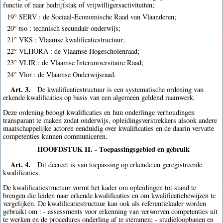
functie of naar bedrijfstak of vrijwilligersactiviteiten;
19° SERV : de Sociaal-Economische Raad van Vlaanderen;
20° tso : technisch secundair onderwijs;
21° VKS : Vlaamse kwalificatiestructuur;
22° VLHORA : de Vlaamse Hogescholenraad;
23° VLIR : de Vlaamse Interuniversitaire Raad;
24° Vlor : de Vlaamse Onderwijsraad.
Art. 3.
De kwalificatiestructuur is een systematische ordening van
erkende kwalificaties op basis van een algemeen geldend raamwerk.
Deze ordening beoogt kwalificaties en hun onderlinge verhoudingen
transparant te maken zodat onderwijs, opleidingsverstrekkers alsook andere
maatschappelijke actoren eenduidig over kwalificaties en de daarin vervatte
competenties kunnen communiceren.
HOOFDSTUK II. - Toepassingsgebied en gebruik
Art. 4.
Dit decreet is van toepassing op erkende en geregistreerde
kwalificaties.
De kwalificatiestructuur vormt het kader om opleidingen tot stand te
brengen die leiden naar erkende kwalificaties en om kwalificatiebewijzen te
vergelijken. De kwalificatiestructuur kan ook als referentiekader worden
gebruikt om : - assessments voor erkenning van verworven competenties uit
te werken en de procedures onderling af te stemmen; - studieloopbanen en