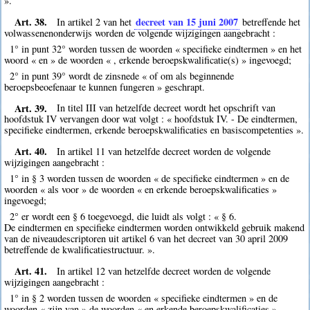
».
Art. 38.
decreet van 15 juni 2007
In artikel 2 van het
betreffende het
volwassenenonderwijs worden de volgende wijzigingen aangebracht :
1° in punt 32° worden tussen de woorden « specifieke eindtermen » en het
woord « en » de woorden « , erkende beroepskwalificatie(s) » ingevoegd;
2° in punt 39° wordt de zinsnede « of om als beginnende
beroepsbeoefenaar te kunnen fungeren » geschrapt.
Art. 39.
In titel III van hetzelfde decreet wordt het opschrift van
hoofdstuk IV vervangen door wat volgt : « hoofdstuk IV. - De eindtermen,
specifieke eindtermen, erkende beroepskwalificaties en basiscompetenties ».
Art. 40.
In artikel 11 van hetzelfde decreet worden de volgende
wijzigingen aangebracht :
1° in § 3 worden tussen de woorden « de specifieke eindtermen » en de
woorden « als voor » de woorden « en erkende beroepskwalificaties »
ingevoegd;
2° er wordt een § 6 toegevoegd, die luidt als volgt : « § 6.
De eindtermen en specifieke eindtermen worden ontwikkeld gebruik makend
van de niveaudescriptoren uit artikel 6 van het decreet van 30 april 2009
betreffende de kwalificatiestructuur. ».
Art. 41.
In artikel 12 van hetzelfde decreet worden de volgende
wijzigingen aangebracht :
1° in § 2 worden tussen de woorden « specifieke eindtermen » en de
woorden « zijn van » de woorden « en erkende beroepskwalificaties »