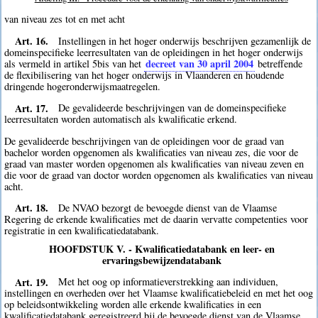
van niveau zes tot en met acht
Art. 16.
Instellingen in het hoger onderwijs beschrijven gezamenlijk de
domeinspecifieke leerresultaten van de opleidingen in het hoger onderwijs
decreet van 30 april 2004
als vermeld in artikel 5bis van het
betreffende
de flexibilisering van het hoger onderwijs in Vlaanderen en houdende
dringende hogeronderwijsmaatregelen.
Art. 17.
De gevalideerde beschrijvingen van de domeinspecifieke
leerresultaten worden automatisch als kwalificatie erkend.
De gevalideerde beschrijvingen van de opleidingen voor de graad van
bachelor worden opgenomen als kwalificaties van niveau zes, die voor de
graad van master worden opgenomen als kwalificaties van niveau zeven en
die voor de graad van doctor worden opgenomen als kwalificaties van niveau
acht.
Art. 18.
De NVAO bezorgt de bevoegde dienst van de Vlaamse
Regering de erkende kwalificaties met de daarin vervatte competenties voor
registratie in een kwalificatiedatabank.
HOOFDSTUK V. - Kwalificatiedatabank en leer- en
ervaringsbewijzendatabank
Art. 19.
Met het oog op informatieverstrekking aan individuen,
instellingen en overheden over het Vlaamse kwalificatiebeleid en met het oog
op beleidsontwikkeling worden alle erkende kwalificaties in een
kwalificatiedatabank geregistreerd bij de bevoegde dienst van de Vlaamse