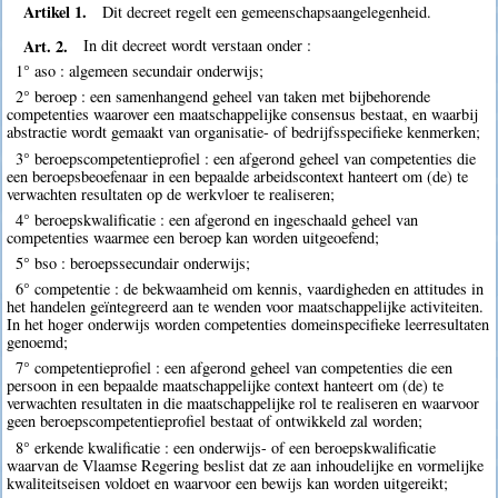
Artikel 1.
Dit decreet regelt een gemeenschapsaangelegenheid.
Art. 2.
In dit decreet wordt verstaan onder :
1° aso : algemeen secundair onderwijs;
2° beroep : een samenhangend geheel van taken met bijbehorende
competenties waarover een maatschappelijke consensus bestaat, en waarbij
abstractie wordt gemaakt van organisatie- of bedrijfsspecifieke kenmerken;
3° beroepscompetentieprofiel : een afgerond geheel van competenties die
een beroepsbeoefenaar in een bepaalde arbeidscontext hanteert om (de) te
verwachten resultaten op de werkvloer te realiseren;
4° beroepskwalificatie : een afgerond en ingeschaald geheel van
competenties waarmee een beroep kan worden uitgeoefend;
5° bso : beroepssecundair onderwijs;
6° competentie : de bekwaamheid om kennis, vaardigheden en attitudes in
het handelen geïntegreerd aan te wenden voor maatschappelijke activiteiten.
In het hoger onderwijs worden competenties domeinspecifieke leerresultaten
genoemd;
7° competentieprofiel : een afgerond geheel van competenties die een
persoon in een bepaalde maatschappelijke context hanteert om (de) te
verwachten resultaten in die maatschappelijke rol te realiseren en waarvoor
geen beroepscompetentieprofiel bestaat of ontwikkeld zal worden;
8° erkende kwalificatie : een onderwijs- of een beroepskwalificatie
waarvan de Vlaamse Regering beslist dat ze aan inhoudelijke en vormelijke
kwaliteitseisen voldoet en waarvoor een bewijs kan worden uitgereikt;