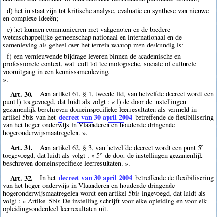
d) het in staat zijn tot kritische analyse, evaluatie en synthese van nieuwe
en complexe ideeën;
e) het kunnen communiceren met vakgenoten en de bredere
wetenschappelijke gemeenschap nationaal en internationaal en de
samenleving als geheel over het terrein waarop men deskundig is;
f) een vernieuwende bijdrage leveren binnen de academische en
professionele context, wat leidt tot technologische, sociale of culturele
vooruitgang in een kennissamenleving.
».
Art. 30.
Aan artikel 61, § 1, tweede lid, van hetzelfde decreet wordt een
punt l) toegevoegd, dat luidt als volgt : « l) de door de instellingen
gezamenlijk beschreven domeinspecifieke leerresultaten als vermeld in
decreet van 30 april 2004
artikel 5bis van het
betreffende de flexibilisering
van het hoger onderwijs in Vlaanderen en houdende dringende
hogeronderwijsmaatregelen. ».
Art. 31.
Aan artikel 62, § 3, van hetzelfde decreet wordt een punt 5°
toegevoegd, dat luidt als volgt : « 5° de door de instellingen gezamenlijk
beschreven domeinspecifieke leerresultaten. ».
Art. 32.
decreet van 30 april 2004
In het
betreffende de flexibilisering
van het hoger onderwijs in Vlaanderen en houdende dringende
hogeronderwijsmaatregelen wordt een artikel 5bis ingevoegd, dat luidt als
volgt : « Artikel 5bis De instelling schrijft voor elke opleiding en voor elk
opleidingsonderdeel leerresultaten uit.