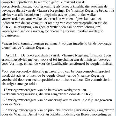
competentieprofielen, beschreven gebruik makend van de
descriptorelementen, voor erkenning als beroepskwalificatie voor aan de
bevoegde dienst van de Vlaamse Regering. De Vlaamse Regering bepaalt na
advies van alle betrokken strategische adviesraden, onder welke
voorwaarden en voor welke sectoren kan worden afgeweken van het
indienen van de aanvraag tot erkenning van competentieprofielen via de
SERV. De afwijking kan geen afbreuk doen aan de verplichting om
voorafgaand aan de aanvraag tot erkenning sociaal, paritair overleg te
organiseren.
Vragen tot erkenning kunnen permanent worden ingediend bij de bevoegde
dienst van de Vlaamse Regering.
Art. 11.
De bevoegde dienst van de Vlaamse Regering formuleert een
erkenningsadvies met een voorstel tot inschaling aan de minister, bevoegd
voor Vorming, en aan de voor de kwalificatie functioneel bevoegde minister.
Voor een beroepskwalificatie gebaseerd op een beroepscompetentieprofiel
wordt dat advies binnen de bevoegde dienst van de Vlaamse Regering
voorbereid door een sectorspecifieke commissie ad hoc. Die commissie is
als volgt samengesteld :
1° vertegenwoordigers van de betrokken werkgevers- en
werknemersorganisaties, die zijn aangewezen door de SERV;
2° vertegenwoordigers van de onderwijsverstrekkers, die zijn aangewezen
door de Vlor;
3° vertegenwoordigers van de publieke opleidingsverstrekkers, aangewezen
door de Vlaamse Dienst voor Arbeidsbemiddeling en Beroepsopleiding en