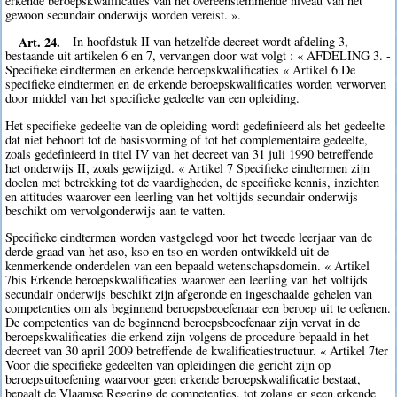
erkende beroepskwalificaties van het overeenstemmende niveau van het
gewoon secundair onderwijs worden vereist. ».
Art. 24.
In hoofdstuk II van hetzelfde decreet wordt afdeling 3,
bestaande uit artikelen 6 en 7, vervangen door wat volgt : « AFDELING 3. -
Specifieke eindtermen en erkende beroepskwalificaties « Artikel 6 De
specifieke eindtermen en de erkende beroepskwalificaties worden verworven
door middel van het specifieke gedeelte van een opleiding.
Het specifieke gedeelte van de opleiding wordt gedefinieerd als het gedeelte
dat niet behoort tot de basisvorming of tot het complementaire gedeelte,
zoals gedefinieerd in titel IV van het decreet van 31 juli 1990 betreffende
het onderwijs II, zoals gewijzigd. « Artikel 7 Specifieke eindtermen zijn
doelen met betrekking tot de vaardigheden, de specifieke kennis, inzichten
en attitudes waarover een leerling van het voltijds secundair onderwijs
beschikt om vervolgonderwijs aan te vatten.
Specifieke eindtermen worden vastgelegd voor het tweede leerjaar van de
derde graad van het aso, kso en tso en worden ontwikkeld uit de
kenmerkende onderdelen van een bepaald wetenschapsdomein. « Artikel
7bis Erkende beroepskwalificaties waarover een leerling van het voltijds
secundair onderwijs beschikt zijn afgeronde en ingeschaalde gehelen van
competenties om als beginnend beroepsbeoefenaar een beroep uit te oefenen.
De competenties van de beginnend beroepsbeoefenaar zijn vervat in de
beroepskwalificaties die erkend zijn volgens de procedure bepaald in het
decreet van 30 april 2009 betreffende de kwalificatiestructuur. « Artikel 7ter
Voor die specifieke gedeelten van opleidingen die gericht zijn op
beroepsuitoefening waarvoor geen erkende beroepskwalificatie bestaat,
bepaalt de Vlaamse Regering de competenties, tot zolang er geen erkende