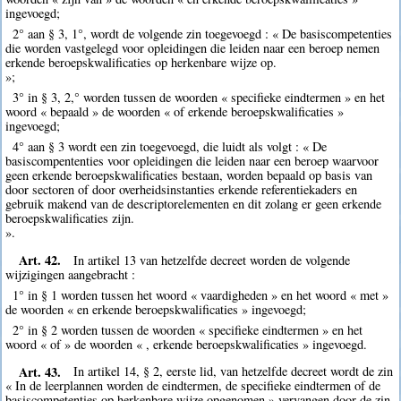
ingevoegd;
2° aan § 3, 1°, wordt de volgende zin toegevoegd : « De basiscompetenties
die worden vastgelegd voor opleidingen die leiden naar een beroep nemen
erkende beroepskwalificaties op herkenbare wijze op.
»;
3° in § 3, 2,° worden tussen de woorden « specifieke eindtermen » en het
woord « bepaald » de woorden « of erkende beroepskwalificaties »
ingevoegd;
4° aan § 3 wordt een zin toegevoegd, die luidt als volgt : « De
basiscompententies voor opleidingen die leiden naar een beroep waarvoor
geen erkende beroepskwalificaties bestaan, worden bepaald op basis van
door sectoren of door overheidsinstanties erkende referentiekaders en
gebruik makend van de descriptorelementen en dit zolang er geen erkende
beroepskwalificaties zijn.
».
Art. 42.
In artikel 13 van hetzelfde decreet worden de volgende
wijzigingen aangebracht :
1° in § 1 worden tussen het woord « vaardigheden » en het woord « met »
de woorden « en erkende beroepskwalificaties » ingevoegd;
2° in § 2 worden tussen de woorden « specifieke eindtermen » en het
woord « of » de woorden « , erkende beroepskwalificaties » ingevoegd.
Art. 43.
In artikel 14, § 2, eerste lid, van hetzelfde decreet wordt de zin
« In de leerplannen worden de eindtermen, de specifieke eindtermen of de
basiscompetenties op herkenbare wijze opgenomen » vervangen door de zin,