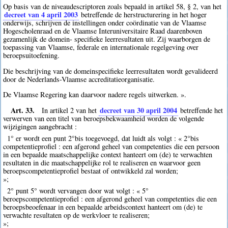
Op basis van de niveaudescriptoren zoals bepaald in artikel 58, § 2, van het
decreet van 4 april 2003
betreffende de herstructurering in het hoger
onderwijs, schrijven de instellingen onder coördinatie van de Vlaamse
Hogescholenraad en de Vlaamse Interuniversitaire Raad daarenboven
gezamenlijk de domein- specifieke leerresultaten uit. Zij waarborgen de
toepassing van Vlaamse, federale en internationale regelgeving over
beroepsuitoefening.
Die beschrijving van de domeinspecifieke leerresultaten wordt gevalideerd
door de Nederlands-Vlaamse accreditatieorganisatie.
De Vlaamse Regering kan daarvoor nadere regels uitwerken. ».
Art. 33.
decreet van 30 april 2004
In artikel 2 van het
betreffende het
verwerven van een titel van beroepsbekwaamheid worden de volgende
wijzigingen aangebracht :
1° er wordt een punt 2°bis toegevoegd, dat luidt als volgt : « 2°bis
competentieprofiel : een afgerond geheel van competenties die een persoon
in een bepaalde maatschappelijke context hanteert om (de) te verwachten
resultaten in die maatschappelijke rol te realiseren en waarvoor geen
beroepscompetentieprofiel bestaat of ontwikkeld zal worden;
»;
2° punt 5° wordt vervangen door wat volgt : « 5°
beroepscompetentieprofiel : een afgerond geheel van competenties die een
beroepsbeoefenaar in een bepaalde arbeidscontext hanteert om (de) te
verwachte resultaten op de werkvloer te realiseren;
»;