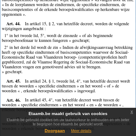
« In de leerplannen worden de eindtermen, de specifieke eindtermen, de
basiscompetenties of de erkende beroepskwalificaties op herkenbare wijze
opgenomen ».
Art. 44.
In artikel 15, § 2, van hetzelfde decreet, worden de volgende
wijzigingen aangebracht :
1° in het tweede lid, 5°, wordt de zinsnede « of als beginnende
beroepsbeoefenaar te kunnen fungeren » geschrapt;
2° in het derde lid wordt de zin « Indien de afwijkingsaanvraag betrekking
heeft op specifieke eindtermen of basiscompetenties waarvoor de Sociaal-
Economische Raad van Vlaanderen beroep- (competentie)profielen heeft
gepubliceerd, zal de Vlaamse Regering de Sociaal-Economische Raad van
Vlaanderen vragen een gemotiveerd advies uit te brengen.
» geschrapt.
Art. 45.
In artikel 24, § 1, tweede lid, 4°, van hetzelfde decreet wordt
tussen de woorden « specifieke eindtermen » en het woord « of » de
woorden « , erkende beroepskwalificaties » ingevoegd.
Art. 46.
In artikel 45, 4°, van hetzelfde decreet wordt tussen de
woorden « specifieke eindtermen » en het woord « en » de woorden « ,
erkende beroepskwalificaties » ingevoegd.
x
Etaamb.be maakt gebruik van cookies
Art. 47.
In artikel 56, 8°, van hetzelfde decreet worden tussen de
Etaamb.be gebruikt cookies om uw taalvoorkeur te onthouden en om beter
woorden « specifieke eindtermen, » en het woord « basiscompetenties » de
te begrijpen hoe etaamb.be gebruikt wordt.
woorden « erkende beroepskwalificaties, » ingevoegd.
Doorgaan
Meer details