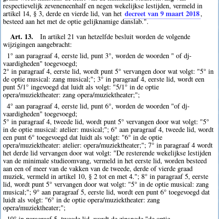
respectievelijk zeveneneenhalf en negen wekelijkse lestijden, vermeld in
decreet van 9 maart 2018
artikel 14, § 3, derde en vierde lid, van het
,
besteed aan het met de optie gelijknamige danslab.".
Art. 13.
In artikel 21 van hetzelfde besluit worden de volgende
wijzigingen aangebracht:
1° aan paragraaf 4, eerste lid, punt 3°, worden de woorden " of dj-
vaardigheden" toegevoegd;
2° in paragraaf 4, eerste lid, wordt punt 5° vervangen door wat volgt: "5° in
de optie musical: zang musical;"; 3° in paragraaf 4, eerste lid, wordt een
punt 5/1° ingevoegd dat luidt als volgt: "5/1° in de optie
opera/muziektheater: zang opera/muziektheater;";
4° aan paragraaf 4, eerste lid, punt 6°, worden de woorden "of dj-
vaardigheden" toegevoegd;
5° in paragraaf 4, tweede lid, wordt punt 5° vervangen door wat volgt: "5°
in de optie musical: atelier: musical;"; 6° aan paragraaf 4, tweede lid, wordt
een punt 6° toegevoegd dat luidt als volgt: "6° in de optie
opera/muziektheater: atelier: opera/muziektheater;"; 7° in paragraaf 4 wordt
het derde lid vervangen door wat volgt: "De resterende wekelijkse lestijden
van de minimale studieomvang, vermeld in het eerste lid, worden besteed
aan een of meer van de vakken van de tweede, derde of vierde graad
muziek, vermeld in artikel 10, § 2 tot en met 4."; 8° in paragraaf 5, eerste
lid, wordt punt 5° vervangen door wat volgt: "5° in de optie musical: zang
musical;"; 9° aan paragraaf 5, eerste lid, wordt een punt 6° toegevoegd dat
luidt als volgt: "6° in de optie opera/muziektheater: zang
opera/muziektheater;";
10° in paragraaf 5, tweede lid, wordt de zinsnede "de optie