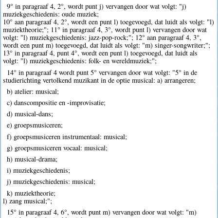
9° in paragraaf 4, 2°, wordt punt j) vervangen door wat volgt: "j)
muziekgeschiedenis: oude muziek;
10° aan paragraaf 4, 2°, wordt een punt l) toegevoegd, dat luidt als volgt: "l)
muziektheorie;"; 11° in paragraaf 4, 3°, wordt punt l) vervangen door wat
volgt: "l) muziekgeschiedenis: jazz-pop-rock;"; 12° aan paragraaf 4, 3°,
wordt een punt m) toegevoegd, dat luidt als volgt: "m) singer-songwriter;";
13° in paragraaf 4, punt 4°, wordt een punt l) toegevoegd, dat luidt als
volgt: "l) muziekgeschiedenis: folk- en wereldmuziek;";
14° in paragraaf 4 wordt punt 5° vervangen door wat volgt: "5° in de
studierichting vertolkend muzikant in de optie musical: a) arrangeren;
b) atelier: musical;
c) danscompositie en -improvisatie;
d) musical-dans;
e) groepsmusiceren;
f) groepsmusiceren instrumentaal: musical;
g) groepsmusiceren vocaal: musical;
h) musical-drama;
i) muziekgeschiedenis;
j) muziekgeschiedenis: musical;
k) muziektheorie;
l) zang musical;";
15° in paragraaf 4, 6°, wordt punt m) vervangen door wat volgt: "m)