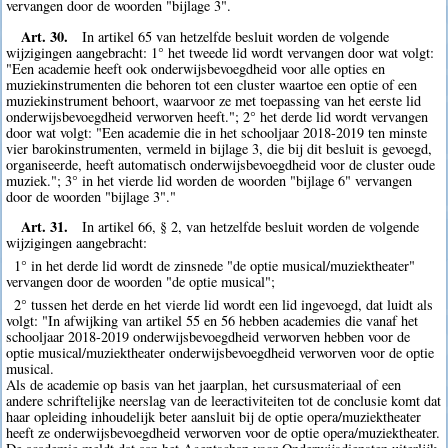
vervangen door de woorden "bijlage 3".
Art. 30.
In artikel 65 van hetzelfde besluit worden de volgende
wijzigingen aangebracht: 1° het tweede lid wordt vervangen door wat volgt:
"Een academie heeft ook onderwijsbevoegdheid voor alle opties en
muziekinstrumenten die behoren tot een cluster waartoe een optie of een
muziekinstrument behoort, waarvoor ze met toepassing van het eerste lid
onderwijsbevoegdheid verworven heeft."; 2° het derde lid wordt vervangen
door wat volgt: "Een academie die in het schooljaar 2018-2019 ten minste
vier barokinstrumenten, vermeld in bijlage 3, die bij dit besluit is gevoegd,
organiseerde, heeft automatisch onderwijsbevoegdheid voor de cluster oude
muziek."; 3° in het vierde lid worden de woorden "bijlage 6" vervangen
door de woorden "bijlage 3"."
Art. 31.
In artikel 66, § 2, van hetzelfde besluit worden de volgende
wijzigingen aangebracht:
1° in het derde lid wordt de zinsnede "de optie musical/muziektheater"
vervangen door de woorden "de optie musical";
2° tussen het derde en het vierde lid wordt een lid ingevoegd, dat luidt als
volgt: "In afwijking van artikel 55 en 56 hebben academies die vanaf het
schooljaar 2018-2019 onderwijsbevoegdheid verworven hebben voor de
optie musical/muziektheater onderwijsbevoegdheid verworven voor de optie
musical.
Als de academie op basis van het jaarplan, het cursusmateriaal of een
andere schriftelijke neerslag van de leeractiviteiten tot de conclusie komt dat
haar opleiding inhoudelijk beter aansluit bij de optie opera/muziektheater
heeft ze onderwijsbevoegdheid verworven voor de optie opera/muziektheater.