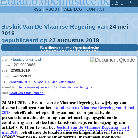
^
-
NL
FR
RSS
ABOUT
WEB LOG
CONTACT
Besluit Van De Vlaamse Regering van
24
mei
2019
gepubliceerd op
23
augustus
2019
Een dienst van vzw OpenJustice.be
vlaamse overheid
bron
2019013868
numac
23/08/2019
pub.
24/05/2019
prom.
ELI
eli/besluit/2019/05/24/2019013868/staatsblad
staatsblad
https://www.ejustice.just.fgov.be/cgi/article_body(...)
links
Raad van State (chrono)
24 MEI 2019. - Besluit van de Vlaamse Regering tot wijziging van
diverse bepalingen van het
besluit van de Vlaamse Regering van 4 mei
2018
betreffende het opleidingsaanbod, de organisatie, de
personeelsformatie, de inning van het inschrijvingsgeld en de
certificering van het deeltijds kunstonderwijs en tot wijziging van
artikel 7, 9, 11 en 15 van het
besluit van de Vlaamse Regering van 4
mei 2018
betreffende de lokale samenwerkingsinitiatieven tussen
scholen voor basis- secundair onderwijs, instellingen voor hoger