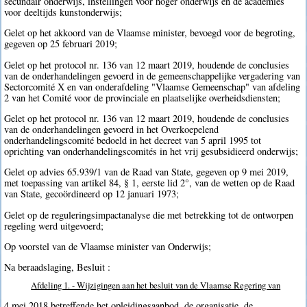
secundair onderwijs, instellingen voor hoger onderwijs en de academies
voor deeltijds kunstonderwijs;
Gelet op het akkoord van de Vlaamse minister, bevoegd voor de begroting,
gegeven op 25 februari 2019;
Gelet op het protocol nr. 136 van 12 maart 2019, houdende de conclusies
van de onderhandelingen gevoerd in de gemeenschappelijke vergadering van
Sectorcomité X en van onderafdeling "Vlaamse Gemeenschap" van afdeling
2 van het Comité voor de provinciale en plaatselijke overheidsdiensten;
Gelet op het protocol nr. 136 van 12 maart 2019, houdende de conclusies
van de onderhandelingen gevoerd in het Overkoepelend
onderhandelingscomité bedoeld in het decreet van 5 april 1995 tot
oprichting van onderhandelingscomités in het vrij gesubsidieerd onderwijs;
Gelet op advies 65.939/1 van de Raad van State, gegeven op 9 mei 2019,
met toepassing van artikel 84, § 1, eerste lid 2°, van de wetten op de Raad
van State, gecoördineerd op 12 januari 1973;
Gelet op de reguleringsimpactanalyse die met betrekking tot de ontworpen
regeling werd uitgevoerd;
Op voorstel van de Vlaamse minister van Onderwijs;
Na beraadslaging, Besluit :
Afdeling 1. - Wijzigingen aan het besluit van de Vlaamse Regering van
4 mei 2018 betreffende het opleidingsaanbod, de organisatie, de