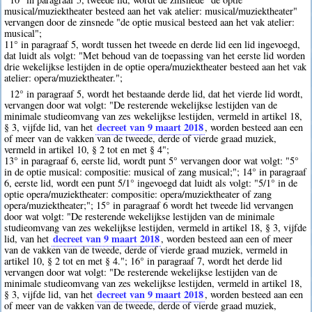
musical/muziektheater besteed aan het vak atelier: musical/muziektheater"
vervangen door de zinsnede "de optie musical besteed aan het vak atelier:
musical";
11° in paragraaf 5, wordt tussen het tweede en derde lid een lid ingevoegd,
dat luidt als volgt: "Met behoud van de toepassing van het eerste lid worden
drie wekelijkse lestijden in de optie opera/muziektheater besteed aan het vak
atelier: opera/muziektheater.";
12° in paragraaf 5, wordt het bestaande derde lid, dat het vierde lid wordt,
vervangen door wat volgt: "De resterende wekelijkse lestijden van de
minimale studieomvang van zes wekelijkse lestijden, vermeld in artikel 18,
decreet van 9 maart 2018
§ 3, vijfde lid, van het
, worden besteed aan een
of meer van de vakken van de tweede, derde of vierde graad muziek,
vermeld in artikel 10, § 2 tot en met § 4";
13° in paragraaf 6, eerste lid, wordt punt 5° vervangen door wat volgt: "5°
in de optie musical: compositie: musical of zang musical;"; 14° in paragraaf
6, eerste lid, wordt een punt 5/1° ingevoegd dat luidt als volgt: "5/1° in de
optie opera/muziektheater: compositie: opera/muziektheater of zang
opera/muziektheater;"; 15° in paragraaf 6 wordt het tweede lid vervangen
door wat volgt: "De resterende wekelijkse lestijden van de minimale
studieomvang van zes wekelijkse lestijden, vermeld in artikel 18, § 3, vijfde
decreet van 9 maart 2018
lid, van het
, worden besteed aan een of meer
van de vakken van de tweede, derde of vierde graad muziek, vermeld in
artikel 10, § 2 tot en met § 4."; 16° in paragraaf 7, wordt het derde lid
vervangen door wat volgt: "De resterende wekelijkse lestijden van de
minimale studieomvang van zes wekelijkse lestijden, vermeld in artikel 18,
decreet van 9 maart 2018
§ 3, vijfde lid, van het
, worden besteed aan een
of meer van de vakken van de tweede, derde of vierde graad muziek,