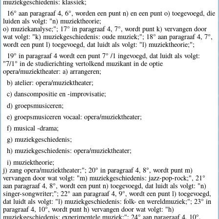
muziekgeschiedenis: klassiek;
16° aan paragraaf 4, 6°, worden een punt n) en een punt o) toegevoegd, die
luiden als volgt: "n) muziektheorie;
o) muziekanalyse;"; 17° in paragraaf 4, 7°, wordt punt k) vervangen door
wat volgt: "k) muziekgeschiedenis: oude muziek;"; 18° aan paragraaf 4, 7°,
wordt een punt l) toegevoegd, dat luidt als volgt: "l) muziektheorie;";
19° in paragraaf 4 wordt een punt 7° /1 ingevoegd, dat luidt als volgt:
"7/1° in de studierichting vertolkend muzikant in de optie
opera/muziektheater: a) arrangeren;
b) atelier: opera/muziektheater;
c) danscompositie en -improvisatie;
d) groepsmusiceren;
e) groepsmusiceren vocaal: opera/muziektheater;
f) musical -drama;
g) muziekgeschiedenis;
h) muziekgeschiedenis: opera/muziektheater;
i) muziektheorie;
j) zang opera/muziektheater;"; 20° in paragraaf 4, 8°, wordt punt m)
vervangen door wat volgt: "m) muziekgeschiedenis: jazz-pop-rock;", 21°
aan paragraaf 4, 8°, wordt een punt n) toegevoegd, dat luidt als volgt: "n)
singer-songwriter;"; 22° aan paragraaf 4, 9°, wordt een punt l) toegevoegd,
dat luidt als volgt: "l) muziekgeschiedenis: folk- en wereldmuziek;"; 23° in
paragraaf 4, 10°, wordt punt h) vervangen door wat volgt: "h)
muziekgeschiedenis: experimentele muziek;"; 24° aan paragraaf 4, 10°,