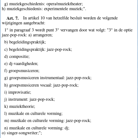
g) muziekgeschiedenis: opera/muziektheater;
h) muziekgeschiedenis: experimentele muziek;".
Art. 7.
In artikel 10 van hetzelfde besluit worden de volgende
wijzigingen aangebracht:
1° in paragraaf 3 wordt punt 3° vervangen door wat volgt: "3° in de optie
jazz-pop-rock: a) arrangeren;
b) begeleidingspraktijk;
c) begeleidingspraktijk: jazz-pop-rock;
d) compositie;
e) dj-vaardigheden;
f) groepsmusiceren;
g) groepsmusiceren instrumentaal: jazz-pop-rock;
h) groepsmusiceren vocaal: jazz-pop-rock;
i) improvisatie;
j) instrument: jazz-pop-rock;
k) muziektheorie;
l) muzikale en culturele vorming;
m) muzikale en culturele vorming: jazz-pop-rock;
n) muzikale en culturele vorming: dj;
o) singer-songwriter;";