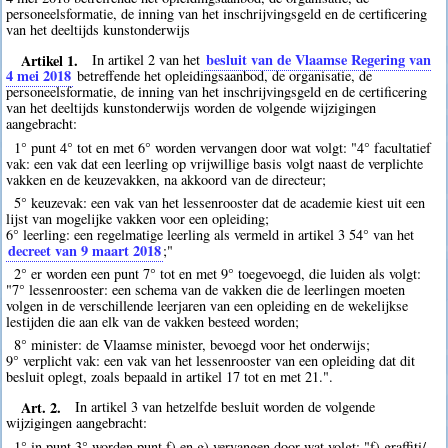
personeelsformatie, de inning van het inschrijvingsgeld en de certificering
van het deeltijds kunstonderwijs
Artikel 1.
besluit van de Vlaamse Regering van
In artikel 2 van het
4 mei 2018
betreffende het opleidingsaanbod, de organisatie, de
personeelsformatie, de inning van het inschrijvingsgeld en de certificering
van het deeltijds kunstonderwijs worden de volgende wijzigingen
aangebracht:
1° punt 4° tot en met 6° worden vervangen door wat volgt: "4° facultatief
vak: een vak dat een leerling op vrijwillige basis volgt naast de verplichte
vakken en de keuzevakken, na akkoord van de directeur;
5° keuzevak: een vak van het lessenrooster dat de academie kiest uit een
lijst van mogelijke vakken voor een opleiding;
6° leerling: een regelmatige leerling als vermeld in artikel 3 54° van het
decreet van 9 maart 2018
;"
2° er worden een punt 7° tot en met 9° toegevoegd, die luiden als volgt:
"7° lessenrooster: een schema van de vakken die de leerlingen moeten
volgen in de verschillende leerjaren van een opleiding en de wekelijkse
lestijden die aan elk van de vakken besteed worden;
8° minister: de Vlaamse minister, bevoegd voor het onderwijs;
9° verplicht vak: een vak van het lessenrooster van een opleiding dat dit
besluit oplegt, zoals bepaald in artikel 17 tot en met 21.".
Art. 2.
In artikel 3 van hetzelfde besluit worden de volgende
wijzigingen aangebracht:
1° in punt 3° worden punt f) en g) vervangen door wat volgt: "f) graffiti/