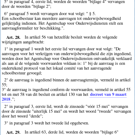
5° in paragraaf 4, eerste lid, worden de woorden "bijlage 4" vervangen
door de woorden "bijlage 2";
6° paragraaf 5 wordt vervangen door wat volgt: " § 5.
Een schoolbestuur kan meerdere aanvragen tot onderwijsbevoegdheid
gelijktijdig indienen. Het Agentschap voor Onderwijsdiensten stelt een
aanvraagformulier ter beschikking.".
Art. 28.
In artikel 56 van hetzelfde besluit worden de volgende
wijzigingen aangebracht:
1° in paragraaf 1 wordt het eerste lid vervangen door wat volgt: "De
aanvragen voor het verkrijgen van onderwijsbevoegdheid die zijn ingediend,
worden door het Agentschap voor Onderwijsdiensten ontvankelijk verklaard
als aan al de volgende voorwaarden voldaan is: 1° bij de aanvraag is een
ondertekend protocol van het lokaal comité van het aanvragende
schoolbestuur gevoegd;
2° de aanvraag is ingediend binnen de aanvraagtermijn, vermeld in artikel
55;
3° de aanvraag is ingediend conform de voorwaarden, vermeld in artikel 55
decreet van 9 maart
tot en met 58 van dit besluit en artikel 130 van het
2018
.";
2° in paragraaf 3, eerste lid, wordt de zinsnede "vóór 15 mei" vervangen
door de zinsnede "uiterlijk 15 mei" en wordt het woord "tweede" vervangen
door het woord "derde";
3° in paragraaf 3 wordt het tweede lid opgeheven.
Art. 29.
In artikel 63, derde lid, worden de woorden "bijlage 6"