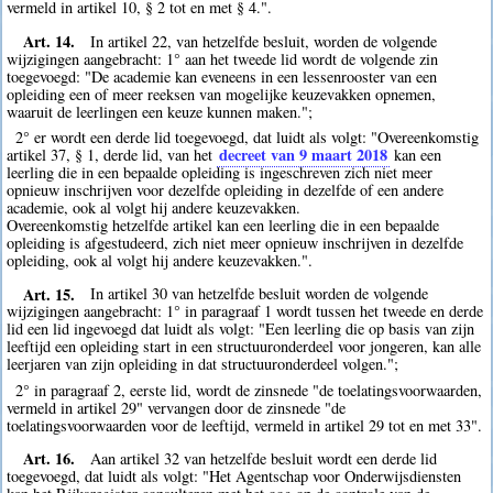
vermeld in artikel 10, § 2 tot en met § 4.".
Art. 14.
In artikel 22, van hetzelfde besluit, worden de volgende
wijzigingen aangebracht: 1° aan het tweede lid wordt de volgende zin
toegevoegd: "De academie kan eveneens in een lessenrooster van een
opleiding een of meer reeksen van mogelijke keuzevakken opnemen,
waaruit de leerlingen een keuze kunnen maken.";
2° er wordt een derde lid toegevoegd, dat luidt als volgt: "Overeenkomstig
decreet van 9 maart 2018
artikel 37, § 1, derde lid, van het
kan een
leerling die in een bepaalde opleiding is ingeschreven zich niet meer
opnieuw inschrijven voor dezelfde opleiding in dezelfde of een andere
academie, ook al volgt hij andere keuzevakken.
Overeenkomstig hetzelfde artikel kan een leerling die in een bepaalde
opleiding is afgestudeerd, zich niet meer opnieuw inschrijven in dezelfde
opleiding, ook al volgt hij andere keuzevakken.".
Art. 15.
In artikel 30 van hetzelfde besluit worden de volgende
wijzigingen aangebracht: 1° in paragraaf 1 wordt tussen het tweede en derde
lid een lid ingevoegd dat luidt als volgt: "Een leerling die op basis van zijn
leeftijd een opleiding start in een structuuronderdeel voor jongeren, kan alle
leerjaren van zijn opleiding in dat structuuronderdeel volgen.";
2° in paragraaf 2, eerste lid, wordt de zinsnede "de toelatingsvoorwaarden,
vermeld in artikel 29" vervangen door de zinsnede "de
toelatingsvoorwaarden voor de leeftijd, vermeld in artikel 29 tot en met 33".
Art. 16.
Aan artikel 32 van hetzelfde besluit wordt een derde lid
toegevoegd, dat luidt als volgt: "Het Agentschap voor Onderwijsdiensten