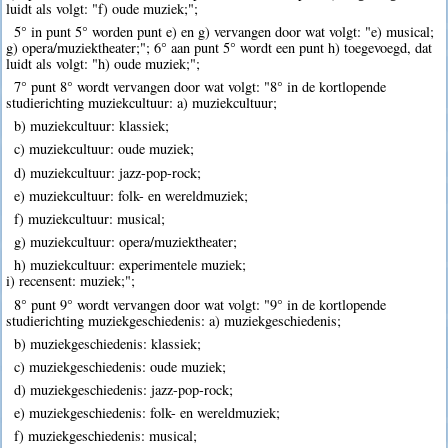
luidt als volgt: "f) oude muziek;";
5° in punt 5° worden punt e) en g) vervangen door wat volgt: "e) musical;
g) opera/muziektheater;"; 6° aan punt 5° wordt een punt h) toegevoegd, dat
luidt als volgt: "h) oude muziek;";
7° punt 8° wordt vervangen door wat volgt: "8° in de kortlopende
studierichting muziekcultuur: a) muziekcultuur;
b) muziekcultuur: klassiek;
c) muziekcultuur: oude muziek;
d) muziekcultuur: jazz-pop-rock;
e) muziekcultuur: folk- en wereldmuziek;
f) muziekcultuur: musical;
g) muziekcultuur: opera/muziektheater;
h) muziekcultuur: experimentele muziek;
i) recensent: muziek;";
8° punt 9° wordt vervangen door wat volgt: "9° in de kortlopende
studierichting muziekgeschiedenis: a) muziekgeschiedenis;
b) muziekgeschiedenis: klassiek;
c) muziekgeschiedenis: oude muziek;
d) muziekgeschiedenis: jazz-pop-rock;
e) muziekgeschiedenis: folk- en wereldmuziek;
f) muziekgeschiedenis: musical;