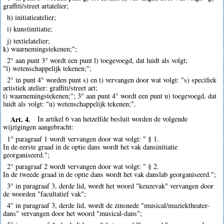
graffiti/street artatelier;
h) initiatieatelier;
i) kunstinitiatie;
j) textielatelier;
k) waarnemingstekenen;";
2° aan punt 3° wordt een punt l) toegevoegd, dat luidt als volgt;
"l) wetenschappelijk tekenen;";
2° in punt 4° worden punt s) en t) vervangen door wat volgt: "s) specifiek
artistiek atelier: graffiti/street art;
t) waarnemingstekenen;"; 3° aan punt 4° wordt een punt u) toegevoegd, dat
luidt als volgt: "u) wetenschappelijk tekenen;".
Art. 4.
In artikel 6 van hetzelfde besluit worden de volgende
wijzigingen aangebracht:
1° paragraaf 1 wordt vervangen door wat volgt: " § 1.
In de eerste graad in de optie dans wordt het vak dansinitiatie
georganiseerd.";
2° paragraaf 2 wordt vervangen door wat volgt: " § 2.
In de tweede graad in de optie dans wordt het vak danslab georganiseerd.";
3° in paragraaf 3, derde lid, wordt het woord "keuzevak" vervangen door
de woorden "facultatief vak";
4° in paragraaf 3, derde lid, wordt de zinsnede "musical/muziektheater-
dans" vervangen door het woord "musical-dans";