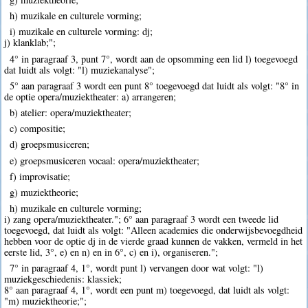
h) muzikale en culturele vorming;
i) muzikale en culturele vorming: dj;
j) klanklab;";
4° in paragraaf 3, punt 7°, wordt aan de opsomming een lid l) toegevoegd
dat luidt als volgt: "l) muziekanalyse";
5° aan paragraaf 3 wordt een punt 8° toegevoegd dat luidt als volgt: "8° in
de optie opera/muziektheater: a) arrangeren;
b) atelier: opera/muziektheater;
c) compositie;
d) groepsmusiceren;
e) groepsmusiceren vocaal: opera/muziektheater;
f) improvisatie;
g) muziektheorie;
h) muzikale en culturele vorming;
i) zang opera/muziektheater."; 6° aan paragraaf 3 wordt een tweede lid
toegevoegd, dat luidt als volgt: "Alleen academies die onderwijsbevoegdheid
hebben voor de optie dj in de vierde graad kunnen de vakken, vermeld in het
eerste lid, 3°, e) en n) en in 6°, c) en i), organiseren.";
7° in paragraaf 4, 1°, wordt punt l) vervangen door wat volgt: "l)
muziekgeschiedenis: klassiek;
8° aan paragraaf 4, 1°, wordt een punt m) toegevoegd, dat luidt als volgt:
"m) muziektheorie;";