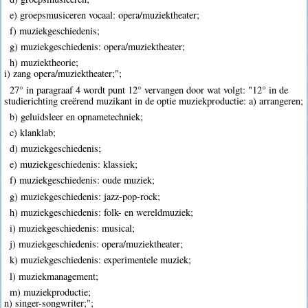
e) groepsmusiceren vocaal: opera/muziektheater;
f) muziekgeschiedenis;
g) muziekgeschiedenis: opera/muziektheater;
h) muziektheorie;
i) zang opera/muziektheater;";
27° in paragraaf 4 wordt punt 12° vervangen door wat volgt: "12° in de
studierichting creërend muzikant in de optie muziekproductie: a) arrangeren;
b) geluidsleer en opnametechniek;
c) klanklab;
d) muziekgeschiedenis;
e) muziekgeschiedenis: klassiek;
f) muziekgeschiedenis: oude muziek;
g) muziekgeschiedenis: jazz-pop-rock;
h) muziekgeschiedenis: folk- en wereldmuziek;
i) muziekgeschiedenis: musical;
j) muziekgeschiedenis: opera/muziektheater;
k) muziekgeschiedenis: experimentele muziek;
l) muziekmanagement;
m) muziekproductie;
n) singer-songwriter;";