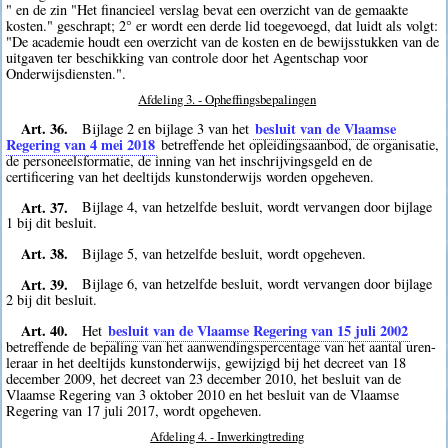
" en de zin "Het financieel verslag bevat een overzicht van de gemaakte
kosten." geschrapt; 2° er wordt een derde lid toegevoegd, dat luidt als volgt:
"De academie houdt een overzicht van de kosten en de bewijsstukken van de
uitgaven ter beschikking van controle door het Agentschap voor
Onderwijsdiensten.".
Afdeling 3. - Opheffingsbepalingen
Art. 36.
besluit van de Vlaamse
Bijlage 2 en bijlage 3 van het
Regering van 4 mei 2018
betreffende het opleidingsaanbod, de organisatie,
de personeelsformatie, de inning van het inschrijvingsgeld en de
certificering van het deeltijds kunstonderwijs worden opgeheven.
Art. 37.
Bijlage 4, van hetzelfde besluit, wordt vervangen door bijlage
1 bij dit besluit.
Art. 38.
Bijlage 5, van hetzelfde besluit, wordt opgeheven.
Art. 39.
Bijlage 6, van hetzelfde besluit, wordt vervangen door bijlage
2 bij dit besluit.
Art. 40.
besluit van de Vlaamse Regering van 15 juli 2002
Het
betreffende de bepaling van het aanwendingspercentage van het aantal uren-
leraar in het deeltijds kunstonderwijs, gewijzigd bij het decreet van 18
december 2009, het decreet van 23 december 2010, het besluit van de
Vlaamse Regering van 3 oktober 2010 en het besluit van de Vlaamse
Regering van 17 juli 2017, wordt opgeheven.
Afdeling 4. - Inwerkingtreding