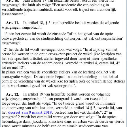
Art. 10.
Aan artikel 17 van hetzelfde besluit wordt een vierde lid
toegevoegd, dat luidt als volgt: "Een academie die een opleiding in
verschillende trajecten aanbiedt, maakt voor elk traject een afzonderlijk
lessenrooster.".
Art. 11.
In artikel 18, § 5, van hetzelfde besluit worden de volgende
wijzigingen aangebracht:
1° aan het eerste lid wordt de zinsnede "of in het geval van de optie
ontwerpschetsen van de studierichting ontwerper, het vak ontwerpschetsen"
toegevoegd;
2° het derde lid wordt vervangen door wat volgt: "In afwijking van het
eerste lid worden in de optie cross-over-project de wekelijkse lestijden van
het vak specifiek artistiek atelier ingevuld door twee of meer specifieke
artistieke ateliers van de andere opties, vermeld in artikel 4, eerste lid, 4°
tot en met 12°.
In plaats van een van de specifieke ateliers kan de leerling ook het vak
scenografie volgen. De academie bepaalt na onderhandeling in het lokaal
comité de verdeling van de wekelijkse lestijden over de verschillende ateliers
en in voorkomend geval het vak scenografie.".
Art. 12.
In artikel 19 van hetzelfde besluit worden de volgende
wijzigingen aangebracht: 1° aan paragraaf 1 wordt een tweede lid
toegevoegd, dat luidt als volgt: "In de tweede graad wordt de minimale
studieomvang van acht lestijden, vermeld in artikel 14 § 3, tweede lid, van
decreet van 9 maart 2018
het
, besteed aan het vak danslab."; 2° in
paragraaf 2 wordt het eerste lid vervangen door wat volgt: "In de opties
hedendaagse dans, jazzdans, klassieke dans en urban van de derde en vierde
graad wordt minstens de helft van de minimale studieomvang van