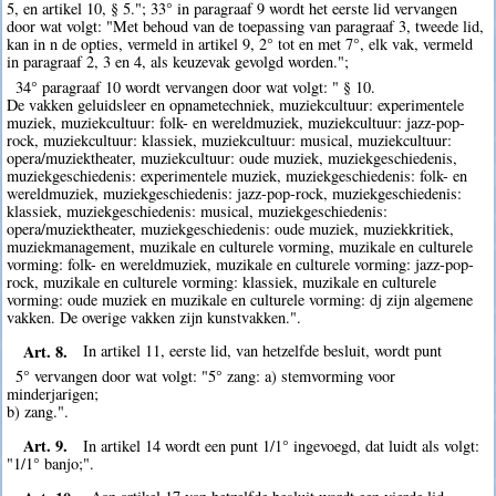
5, en artikel 10, § 5."; 33° in paragraaf 9 wordt het eerste lid vervangen
door wat volgt: "Met behoud van de toepassing van paragraaf 3, tweede lid,
kan in n de opties, vermeld in artikel 9, 2° tot en met 7°, elk vak, vermeld
in paragraaf 2, 3 en 4, als keuzevak gevolgd worden.";
34° paragraaf 10 wordt vervangen door wat volgt: " § 10.
De vakken geluidsleer en opnametechniek, muziekcultuur: experimentele
muziek, muziekcultuur: folk- en wereldmuziek, muziekcultuur: jazz-pop-
rock, muziekcultuur: klassiek, muziekcultuur: musical, muziekcultuur:
opera/muziektheater, muziekcultuur: oude muziek, muziekgeschiedenis,
muziekgeschiedenis: experimentele muziek, muziekgeschiedenis: folk- en
wereldmuziek, muziekgeschiedenis: jazz-pop-rock, muziekgeschiedenis:
klassiek, muziekgeschiedenis: musical, muziekgeschiedenis:
opera/muziektheater, muziekgeschiedenis: oude muziek, muziekkritiek,
muziekmanagement, muzikale en culturele vorming, muzikale en culturele
vorming: folk- en wereldmuziek, muzikale en culturele vorming: jazz-pop-
rock, muzikale en culturele vorming: klassiek, muzikale en culturele
vorming: oude muziek en muzikale en culturele vorming: dj zijn algemene
vakken. De overige vakken zijn kunstvakken.".
Art. 8.
In artikel 11, eerste lid, van hetzelfde besluit, wordt punt
5° vervangen door wat volgt: "5° zang: a) stemvorming voor
minderjarigen;
b) zang.".
Art. 9.
In artikel 14 wordt een punt 1/1° ingevoegd, dat luidt als volgt:
"1/1° banjo;".