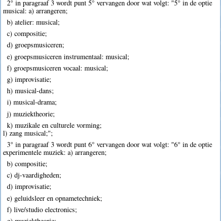
2° in paragraaf 3 wordt punt 5° vervangen door wat volgt: "5° in de optie
musical: a) arrangeren;
b) atelier: musical;
c) compositie;
d) groepsmusiceren;
e) groepsmusiceren instrumentaal: musical;
f) groepsmusiceren vocaal: musical;
g) improvisatie;
h) musical-dans;
i) musical-drama;
j) muziektheorie;
k) muzikale en culturele vorming;
l) zang musical;";
3° in paragraaf 3 wordt punt 6° vervangen door wat volgt: "6° in de optie
experimentele muziek: a) arrangeren;
b) compositie;
c) dj-vaardigheden;
d) improvisatie;
e) geluidsleer en opnametechniek;
f) live/studio electronics;
g) muziektheorie;