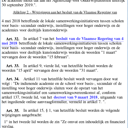
De academie meldt dat aan het Agentschap voor Onderwijsdiensten uiterlijk
30 september 2019.".
Afdeling 2. - Wijzigingen aan het besluit van de Vlaamse Regering van
4 mei 2018 betreffende de lokale samenwerkingsinitiatieven tussen scholen
voor basis- secundair onderwijs, instellingen voor hoger onderwijs en de
academies voor deeltijds kunstonderwijs
Art. 32.
besluit van de Vlaamse Regering van 4
In artikel 7 van het
mei 2018
betreffende de lokale samenwerkingsinitiatieven tussen scholen
voor basis- secundair onderwijs, instellingen voor hoger onderwijs en de
academies voor deeltijds kunstonderwijs worden de woorden "1 maart"
vervangen door de woorden "15 februari".
Art. 33.
In artikel 9, vierde lid, van hetzelfde besluit worden de
woorden "15 april" vervangen door de woorden "31 maart".
Art. 34.
Artikel 11 van hetzelfde besluit wordt vervangen door wat
volgt : "De indienende academie en de school voor basis-, secundair of de
instelling voor hoger onderwijs sluiten voor de opstart van het
samenwerkingsinitiatief een samenwerkingsovereenkomst af, conform
decreet van 9 maart 2018
artikel 137, tweede lid, van het
, uitgaande van
het ingediende online aanvraagformulier, vermeld in artikel 7. ".
Art. 35.
In artikel 15, § 1, van hetzelfde besluit worden de volgende
wijzigingen aangebracht:
1° in het tweede lid worden de zin "Ze omvat een inhoudelijk en financieel
verslag.