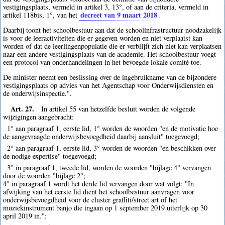
vestigingsplaats, vermeld in artikel 3, 13°, of aan de criteria, vermeld in
decreet van 9 maart 2018
artikel 118bis, 1°, van het
.
Daarbij toont het schoolbestuur aan dat de schoolinfrastructuur noodzakelijk
is voor de leeractiviteiten die er gegeven worden en niet verplaatst kan
worden of dat de leerlingenpopulatie die er verblijft zich niet kan verplaatsen
naar een andere vestigingsplaats van de academie. Het schoolbestuur voegt
een protocol van onderhandelingen in het bevoegde lokale comité toe.
De minister neemt een beslissing over de ingebruikname van de bijzondere
vestigingsplaats op advies van het Agentschap voor Onderwijsdiensten en
de onderwijsinspectie.".
Art. 27.
In artikel 55 van hetzelfde besluit worden de volgende
wijzigingen aangebracht:
1° aan paragraaf 1, eerste lid, 1° worden de woorden "en de motivatie hoe
de aangevraagde onderwijsbevoegdheid daarbij aansluit" toegevoegd;
2° aan paragraaf 1, eerste lid, 3° worden de woorden "en beschikken over
de nodige expertise" toegevoegd;
3° in paragraaf 1, tweede lid, worden de woorden "bijlage 4" vervangen
door de woorden "bijlage 2";
4° in paragraaf 1 wordt het derde lid vervangen door wat volgt: "In
afwijking van het eerste lid dient het schoolbestuur aanvragen voor
onderwijsbevoegdheid voor de cluster graffiti/street art of het
muziekinstrument banjo die ingaan op 1 september 2019 uiterlijk op 30
april 2019 in.";