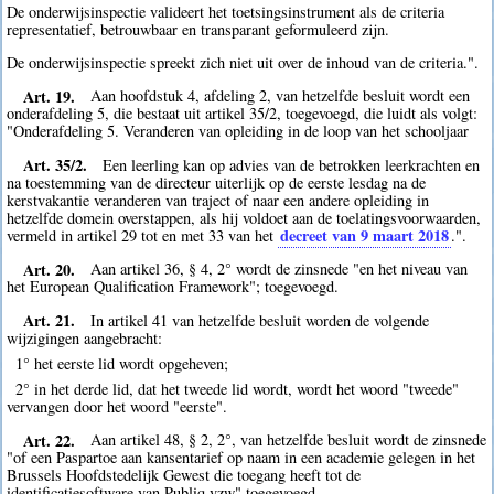
De onderwijsinspectie valideert het toetsingsinstrument als de criteria
representatief, betrouwbaar en transparant geformuleerd zijn.
De onderwijsinspectie spreekt zich niet uit over de inhoud van de criteria.".
Art. 19.
Aan hoofdstuk 4, afdeling 2, van hetzelfde besluit wordt een
onderafdeling 5, die bestaat uit artikel 35/2, toegevoegd, die luidt als volgt:
"Onderafdeling 5. Veranderen van opleiding in de loop van het schooljaar
Art. 35/2.
Een leerling kan op advies van de betrokken leerkrachten en
na toestemming van de directeur uiterlijk op de eerste lesdag na de
kerstvakantie veranderen van traject of naar een andere opleiding in
hetzelfde domein overstappen, als hij voldoet aan de toelatingsvoorwaarden,
decreet van 9 maart 2018
vermeld in artikel 29 tot en met 33 van het
.".
Art. 20.
Aan artikel 36, § 4, 2° wordt de zinsnede "en het niveau van
het European Qualification Framework"; toegevoegd.
Art. 21.
In artikel 41 van hetzelfde besluit worden de volgende
wijzigingen aangebracht:
1° het eerste lid wordt opgeheven;
2° in het derde lid, dat het tweede lid wordt, wordt het woord "tweede"
vervangen door het woord "eerste".
Art. 22.
Aan artikel 48, § 2, 2°, van hetzelfde besluit wordt de zinsnede
"of een Paspartoe aan kansentarief op naam in een academie gelegen in het
Brussels Hoofdstedelijk Gewest die toegang heeft tot de
identificatiesoftware van Publiq vzw" toegevoegd.