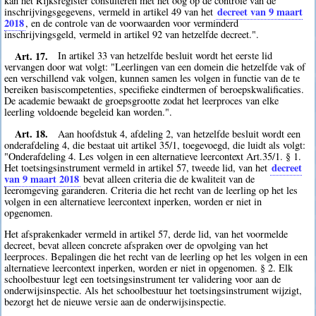
kan het Rijksregister consulteren met het oog op de controle van de
decreet van 9 maart
inschrijvingsgegevens, vermeld in artikel 49 van het
2018
, en de controle van de voorwaarden voor verminderd
inschrijvingsgeld, vermeld in artikel 92 van hetzelfde decreet.".
Art. 17.
In artikel 33 van hetzelfde besluit wordt het eerste lid
vervangen door wat volgt: "Leerlingen van een domein die hetzelfde vak of
een verschillend vak volgen, kunnen samen les volgen in functie van de te
bereiken basiscompetenties, specifieke eindtermen of beroepskwalificaties.
De academie bewaakt de groepsgrootte zodat het leerproces van elke
leerling voldoende begeleid kan worden.".
Art. 18.
Aan hoofdstuk 4, afdeling 2, van hetzelfde besluit wordt een
onderafdeling 4, die bestaat uit artikel 35/1, toegevoegd, die luidt als volgt:
"Onderafdeling 4. Les volgen in een alternatieve leercontext Art.35/1. § 1.
decreet
Het toetsingsinstrument vermeld in artikel 57, tweede lid, van het
van 9 maart 2018
bevat alleen criteria die de kwaliteit van de
leeromgeving garanderen. Criteria die het recht van de leerling op het les
volgen in een alternatieve leercontext inperken, worden er niet in
opgenomen.
Het afsprakenkader vermeld in artikel 57, derde lid, van het voormelde
decreet, bevat alleen concrete afspraken over de opvolging van het
leerproces. Bepalingen die het recht van de leerling op het les volgen in een
alternatieve leercontext inperken, worden er niet in opgenomen. § 2. Elk
schoolbestuur legt een toetsingsinstrument ter validering voor aan de
onderwijsinspectie. Als het schoolbestuur het toetsingsinstrument wijzigt,
bezorgt het de nieuwe versie aan de onderwijsinspectie.