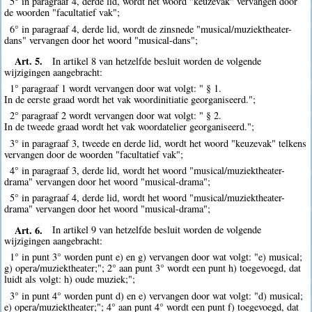
5° in paragraaf 4, derde lid, wordt het woord "keuzevak" vervangen door
de woorden "facultatief vak";
6° in paragraaf 4, derde lid, wordt de zinsnede "musical/muziektheater-
dans" vervangen door het woord "musical-dans";
Art. 5.
In artikel 8 van hetzelfde besluit worden de volgende
wijzigingen aangebracht:
1° paragraaf 1 wordt vervangen door wat volgt: " § 1.
In de eerste graad wordt het vak woordinitiatie georganiseerd.";
2° paragraaf 2 wordt vervangen door wat volgt: " § 2.
In de tweede graad wordt het vak woordatelier georganiseerd.";
3° in paragraaf 3, tweede en derde lid, wordt het woord "keuzevak" telkens
vervangen door de woorden "facultatief vak";
4° in paragraaf 3, derde lid, wordt het woord "musical/muziektheater-
drama" vervangen door het woord "musical-drama";
5° in paragraaf 4, derde lid, wordt het woord "musical/muziektheater-
drama" vervangen door het woord "musical-drama";
Art. 6.
In artikel 9 van hetzelfde besluit worden de volgende
wijzigingen aangebracht:
1° in punt 3° worden punt e) en g) vervangen door wat volgt: "e) musical;
g) opera/muziektheater;"; 2° aan punt 3° wordt een punt h) toegevoegd, dat
luidt als volgt: h) oude muziek;";
3° in punt 4° worden punt d) en e) vervangen door wat volgt: "d) musical;
e) opera/muziektheater;"; 4° aan punt 4° wordt een punt f) toegevoegd, dat