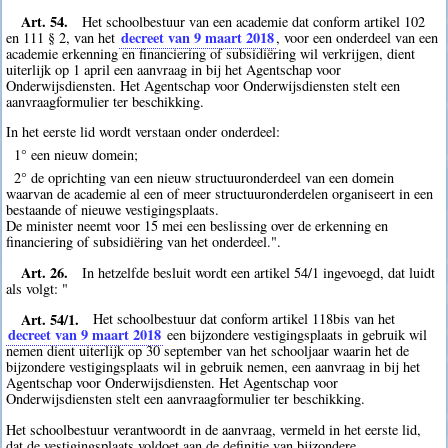
Art. 54.
Het schoolbestuur van een academie dat conform artikel 102
decreet van 9 maart 2018
en 111 § 2, van het
, voor een onderdeel van een
academie erkenning en financiering of subsidiëring wil verkrijgen, dient
uiterlijk op 1 april een aanvraag in bij het Agentschap voor
Onderwijsdiensten. Het Agentschap voor Onderwijsdiensten stelt een
aanvraagformulier ter beschikking.
In het eerste lid wordt verstaan onder onderdeel:
1° een nieuw domein;
2° de oprichting van een nieuw structuuronderdeel van een domein
waarvan de academie al een of meer structuuronderdelen organiseert in een
bestaande of nieuwe vestigingsplaats.
De minister neemt voor 15 mei een beslissing over de erkenning en
financiering of subsidiëring van het onderdeel.".
Art. 26.
In hetzelfde besluit wordt een artikel 54/1 ingevoegd, dat luidt
als volgt: "
Art. 54/1.
Het schoolbestuur dat conform artikel 118bis van het
decreet van 9 maart 2018
een bijzondere vestigingsplaats in gebruik wil
nemen dient uiterlijk op 30 september van het schooljaar waarin het de
bijzondere vestigingsplaats wil in gebruik nemen, een aanvraag in bij het
Agentschap voor Onderwijsdiensten. Het Agentschap voor
Onderwijsdiensten stelt een aanvraagformulier ter beschikking.
Het schoolbestuur verantwoordt in de aanvraag, vermeld in het eerste lid,
dat de vestigingsplaats voldoet aan de definitie van bijzondere