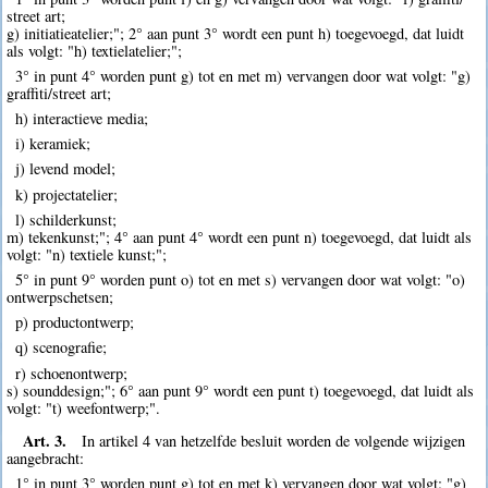
street art;
g) initiatieatelier;"; 2° aan punt 3° wordt een punt h) toegevoegd, dat luidt
als volgt: "h) textielatelier;";
3° in punt 4° worden punt g) tot en met m) vervangen door wat volgt: "g)
graffiti/street art;
h) interactieve media;
i) keramiek;
j) levend model;
k) projectatelier;
l) schilderkunst;
m) tekenkunst;"; 4° aan punt 4° wordt een punt n) toegevoegd, dat luidt als
volgt: "n) textiele kunst;";
5° in punt 9° worden punt o) tot en met s) vervangen door wat volgt: "o)
ontwerpschetsen;
p) productontwerp;
q) scenografie;
r) schoenontwerp;
s) sounddesign;"; 6° aan punt 9° wordt een punt t) toegevoegd, dat luidt als
volgt: "t) weefontwerp;".
Art. 3.
In artikel 4 van hetzelfde besluit worden de volgende wijzigen
aangebracht:
1° in punt 3° worden punt g) tot en met k) vervangen door wat volgt: "g)