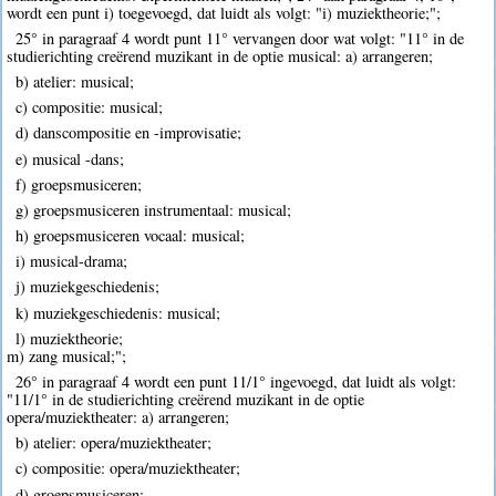
wordt een punt i) toegevoegd, dat luidt als volgt: "i) muziektheorie;";
25° in paragraaf 4 wordt punt 11° vervangen door wat volgt: "11° in de
studierichting creërend muzikant in de optie musical: a) arrangeren;
b) atelier: musical;
c) compositie: musical;
d) danscompositie en -improvisatie;
e) musical -dans;
f) groepsmusiceren;
g) groepsmusiceren instrumentaal: musical;
h) groepsmusiceren vocaal: musical;
i) musical-drama;
j) muziekgeschiedenis;
k) muziekgeschiedenis: musical;
l) muziektheorie;
m) zang musical;";
26° in paragraaf 4 wordt een punt 11/1° ingevoegd, dat luidt als volgt:
"11/1° in de studierichting creërend muzikant in de optie
opera/muziektheater: a) arrangeren;
b) atelier: opera/muziektheater;
c) compositie: opera/muziektheater;
d) groepsmusiceren;