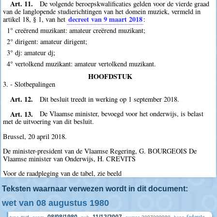
Art. 11.
De volgende beroepskwalificaties gelden voor de vierde graad
van de langlopende studierichtingen van het domein muziek, vermeld in
decreet van 9 maart 2018
artikel 18, § 1, van het
:
1° creërend muzikant: amateur creërend muzikant;
2° dirigent: amateur dirigent;
3° dj: amateur dj;
4° vertolkend muzikant: amateur vertolkend muzikant.
HOOFDSTUK
3. - Slotbepalingen
Art. 12.
Dit besluit treedt in werking op 1 september 2018.
Art. 13.
De Vlaamse minister, bevoegd voor het onderwijs, is belast
met de uitvoering van dit besluit.
Brussel, 20 april 2018.
De minister-president van de Vlaamse Regering, G. BOURGEOIS De
Vlaamse minister van Onderwijs, H. CREVITS
Voor de raadpleging van de tabel, zie beeld
Teksten waarnaar verwezen wordt in dit document:
wet van 08 augustus 1980
wet
federale
08/08/1980
11/12/2007