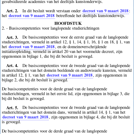
gesubsidieerde academies van het deeltijds kunstonderwijs.
Art. 2.
decreet van 9 maart 2018
In dit besluit wordt verstaan onder
:
decreet van 9 maart 2018
het
betreffende het deeltijds kunstonderwijs.
HOOFDSTUK
2. - Basiscompetenties voor langlopende studierichtingen
Art. 3.
De basiscompetenties voor de eerste graad van de langlopende
studierichtingen, vermeld in artikel 12, § 1, 14, § 1, 16, § 1 en 18, § 1, van
decreet van 9 maart 2018
het
, en de domeinoverschrijdende
initiatieopleiding, vermeld in artikel 20 van het voormelde decreet, zijn
opgenomen in bijlage 1, die bij dit besluit is gevoegd.
Art. 4.
De basiscompetenties voor de tweede graad van de langlopende
studierichtingen van het domein beeldende en audiovisuele kunsten, vermeld
decreet van 9 maart 2018
in artikel 12, § 1, van het
, zijn opgenomen in
bijlage 2, die bij dit besluit is gevoegd.
De basiscompetenties voor de derde graad van de langlopende
studierichtingen, vermeld in het eerste lid, zijn opgenomen in bijlage 3, die
bij dit besluit is gevoegd.
Art. 5.
De basiscompetenties voor de tweede graad van de langlopende
studierichtingen van het domein dans, vermeld in artikel 14, § 1, van het
decreet van 9 maart 2018
, zijn opgenomen in bijlage 4, die bij dit besluit
is gevoegd.
De basiscompetenties voor de derde graad van de langlopende