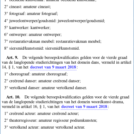
2° cineast: amateur cineast;
3° fotograaf: amateur fotograaf;
4° juweelontwerper/goudsmid: juweelontwerper/goudsmid;
5° kantwerker: kantwerker;
6° ontwerper: amateur ontwerper;
7° restauratievakman meubel: restauratievakman meubel;
8° siersmid/kunstsmid: siersmid/kunstsmid.
Art. 9.
De volgende beroepskwalificaties gelden voor de vierde graad
van de langlopende studierichtingen van het domein dans, vermeld in artikel
decreet van 9 maart 2018
14, § 1, van het
:
1° choreograaf: amateur choreograaf;
2° creërend danser: amateur creërend danser;
3° vertolkend danser: amateur vertolkend danser.
Art. 10.
De volgende beroepskwalificaties gelden voor de vierde graad
van de langlopende studierichtingen van het domein woordkunst-drama,
decreet van 9 maart 2018
vermeld in artikel 16, § 1, van het
:
1° creërend acteur: amateur creërend acteur;
2° theaterregisseur: amateur regisseur podiumkunsten;
3° vertolkend acteur: amateur vertolkend acteur.