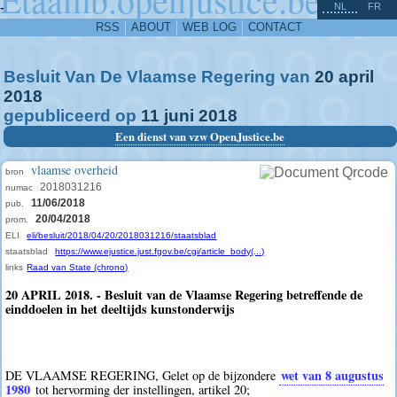
^
-
NL
FR
RSS
ABOUT
WEB LOG
CONTACT
Besluit Van De Vlaamse Regering van
20
april
2018
gepubliceerd op
11
juni
2018
Een dienst van vzw OpenJustice.be
vlaamse overheid
bron
2018031216
numac
11/06/2018
pub.
20/04/2018
prom.
ELI
eli/besluit/2018/04/20/2018031216/staatsblad
staatsblad
https://www.ejustice.just.fgov.be/cgi/article_body(...)
links
Raad van State (chrono)
20 APRIL 2018. - Besluit van de Vlaamse Regering betreffende de
einddoelen in het deeltijds kunstonderwijs
wet van 8 augustus
DE VLAAMSE REGERING, Gelet op de bijzondere
1980
tot hervorming der instellingen, artikel 20;