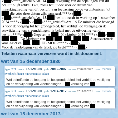
<
****
>
****
_article">Art. 14.
****
afwijking van de bepalingen van dit
besluit blijft artikel 17/2, zoals het luidde vóór de datum van
inwerkingtreding van dit besluit, van toepassing op de verbintenissen tot
****
die vóór deze datum zijn aanvaard.
****><
****
>
<
****
>
****
_article">Art. 15.
****
besluit treedt in werking op 1 november
2024.
****><
****
> <
****
>
****
_article">Art. 16.De minister die bevoegd
is voor de toegang tot het grondgebied, het verblijf, de vestiging en de
verwijdering van vreemdelingen, is belast met de uitvoering van dit
besluit.
****><
****
>Gegeven te
****
, 20 oktober 2024.
****><
****
>
****
****
****
: De Minister van
****
****
,
****
.
****
****
Staatssecretaris
voor Asiel en
****
,
****
. DE MOOR
****><
****
>
Voor de raadpleging van de tabel, zie beeld
****><
****
>
Teksten waarnaar verwezen wordt in dit document:
wet van 15 december 1980
wet
federale
15/12/1980
20/12/2007
2007000992
type
prom.
pub.
numac
bron
overheidsdienst binnenlandse zaken
Wet betreffende de toegang tot het grondgebied, het verblijf, de vestiging
en de verwijdering van vreemdelingen. -
****
vertaling van
****
wet
federale
15/12/1980
12/04/2012
2012000231
type
prom.
pub.
numac
bron
overheidsdienst binnenlandse zaken
Wet betreffende de toegang tot het grondgebied, het verblijf, de vestiging
en de verwijdering van vreemdelingen. -
****
vertaling van
****
wet van 15 december 2013