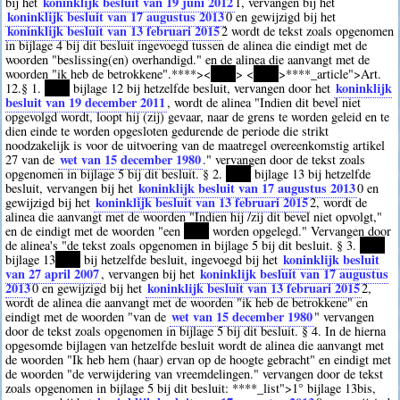
koninklijk besluit van 19 juni 2012
bij het
1
, vervangen bij het
koninklijk besluit van 17 augustus 2013
0
en gewijzigd bij het
koninklijk besluit van 13 februari 2015
2
wordt de tekst zoals opgenomen
in bijlage 4 bij dit besluit ingevoegd tussen de alinea die eindigt met de
woorden "beslissing(en) overhandigd." en de alinea die aanvangt met de
woorden "ik heb de betrokkene".
****><
****
> <
****
>
****
_article">Art.
koninklijk
12.§ 1.
****
bijlage 12 bij hetzelfde besluit, vervangen door het
besluit van 19 december 2011
, wordt de alinea "Indien dit bevel niet
opgevolgd wordt, loopt hij (zij) gevaar, naar de grens te worden geleid en te
dien einde te worden opgesloten gedurende de periode die strikt
noodzakelijk is voor de uitvoering van de maatregel overeenkomstig artikel
wet van 15 december 1980
27 van de
." vervangen door de tekst zoals
opgenomen in bijlage 5 bij dit besluit. § 2.
****
bijlage 13 bij hetzelfde
koninklijk besluit van 17 augustus 2013
besluit, vervangen bij het
0
en
koninklijk besluit van 13 februari 2015
gewijzigd bij het
2
, wordt de
alinea die aanvangt met de woorden "Indien hij /zij dit bevel niet opvolgt,"
en de eindigt met de woorden "een
****
worden opgelegd." Vervangen door
de alinea's "de tekst zoals opgenomen in bijlage 5 bij dit besluit. § 3.
****
koninklijk besluit
bijlage 13
****
bij hetzelfde besluit, ingevoegd bij het
van 27 april 2007
koninklijk besluit van 17 augustus
, vervangen bij het
2013
koninklijk besluit van 13 februari 2015
0
en gewijzigd bij het
2
,
wordt de alinea die aanvangt met de woorden "ik heb de betrokkene" en
wet van 15 december 1980
eindigt met de woorden "van de
" vervangen
door de tekst zoals opgenomen in bijlage 5 bij dit besluit. § 4. In de hierna
opgesomde bijlagen van hetzelfde besluit wordt de alinea die aanvangt met
de woorden "Ik heb hem (haar) ervan op de hoogte gebracht" en eindigt met
de woorden "de verwijdering van vreemdelingen." vervangen door de tekst
zoals opgenomen in bijlage 5 bij dit besluit:
****
_list">1° bijlage 13bis,