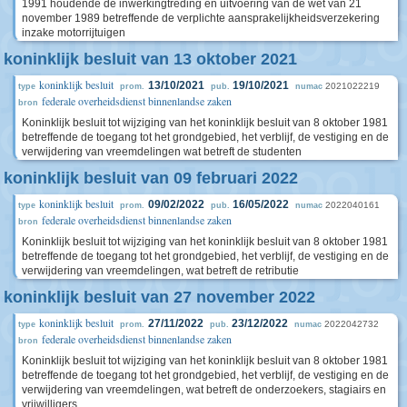
1991 houdende de inwerkingtreding en uitvoering van de wet van 21
november 1989 betreffende de verplichte aansprakelijkheidsverzekering
inzake motorrijtuigen
koninklijk besluit van 13 oktober 2021
koninklijk besluit
13/10/2021
19/10/2021
2021022219
type
prom.
pub.
numac
federale overheidsdienst binnenlandse zaken
bron
Koninklijk besluit tot wijziging van het koninklijk besluit van 8 oktober 1981
betreffende de toegang tot het grondgebied, het verblijf, de vestiging en de
verwijdering van vreemdelingen wat betreft de studenten
koninklijk besluit van 09 februari 2022
koninklijk besluit
09/02/2022
16/05/2022
2022040161
type
prom.
pub.
numac
federale overheidsdienst binnenlandse zaken
bron
Koninklijk besluit tot wijziging van het koninklijk besluit van 8 oktober 1981
betreffende de toegang tot het grondgebied, het verblijf, de vestiging en de
verwijdering van vreemdelingen, wat betreft de retributie
koninklijk besluit van 27 november 2022
koninklijk besluit
27/11/2022
23/12/2022
2022042732
type
prom.
pub.
numac
federale overheidsdienst binnenlandse zaken
bron
Koninklijk besluit tot wijziging van het koninklijk besluit van 8 oktober 1981
betreffende de toegang tot het grondgebied, het verblijf, de vestiging en de
verwijdering van vreemdelingen, wat betreft de onderzoekers, stagiairs en
vrijwilligers