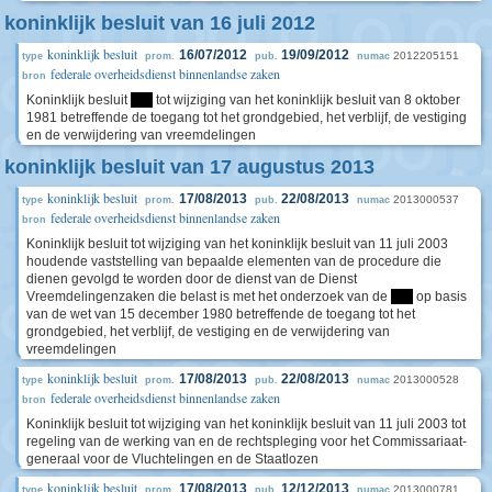
koninklijk besluit van 16 juli 2012
koninklijk besluit
16/07/2012
19/09/2012
2012205151
type
prom.
pub.
numac
federale overheidsdienst binnenlandse zaken
bron
Koninklijk besluit
****
tot wijziging van het koninklijk besluit van 8 oktober
1981 betreffende de toegang tot het grondgebied, het verblijf, de vestiging
en de verwijdering van vreemdelingen
koninklijk besluit van 17 augustus 2013
koninklijk besluit
17/08/2013
22/08/2013
2013000537
type
prom.
pub.
numac
federale overheidsdienst binnenlandse zaken
bron
Koninklijk besluit tot wijziging van het koninklijk besluit van 11 juli 2003
houdende vaststelling van bepaalde elementen van de procedure die
dienen gevolgd te worden door de dienst van de Dienst
Vreemdelingenzaken die belast is met het onderzoek van de
****
op basis
van de wet van 15 december 1980 betreffende de toegang tot het
grondgebied, het verblijf, de vestiging en de verwijdering van
vreemdelingen
koninklijk besluit
17/08/2013
22/08/2013
2013000528
type
prom.
pub.
numac
federale overheidsdienst binnenlandse zaken
bron
Koninklijk besluit tot wijziging van het koninklijk besluit van 11 juli 2003 tot
regeling van de werking van en de rechtspleging voor het Commissariaat-
generaal voor de Vluchtelingen en de Staatlozen
koninklijk besluit
17/08/2013
12/12/2013
2013000781
type
prom.
pub.
numac