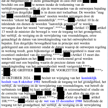
dat de burgemeester of diens gemachtigde in casu over een
****
****
beschikt om een
****
te nemen inzake de toekenning van de
verblijfsvergunning, zelfs al zijn de voorwaarden van de ontworpen bepaling
vervuld.Een dergelijke
****
is in dezen niet toelaatbaar. De woorden "mag
het
****
onmiddellijk erkennen" moeten worden vervangen door de
woorden "erkent het
****
onmiddellijk".
****><
****
>Artikel 10 In de
inleidende zin dienen de woorden "laatstelijk gewijzigd" te worden
vervangen door het woord "vervangen".
****><
****
>Artikel 13
****
artikel
13 wordt de minister die bevoegd is voor de toegang tot het grondgebied,
het verblijf, de vestiging en de verwijdering van vreemdelingen, ertoe
gemachtigd de datum van inwerkingtreding van het ontwerpbesluit te
bepalen. Een dergelijke bevoegdheid kan in principe niet worden
gedelegeerd aan een minister omdat de datum waarop de ontworpen regeling
in werking treedt, geen bijkomstige of
****
aangelegenheid is maar een
essentieel onderdeel van die regeling.
****><
****
>Artikel 13 moet dus
worden weggelaten en het
****
moet in voorkomend geval worden
aangevuld met een bepaling waarin de precieze datum van de
inwerkingtreding van het ontwerpbesluit wordt vastgesteld.
****>
<
****
>DE GRIFFIER
****
.
****
DE VOORZITTER
****
.
****
****>
<
****
>
koninklijk
20 OKTOBER 2024. -
****
besluit tot wijziging van het
besluit van 8 oktober 1981
betreffende de toegang tot het grondgebied, het
verblijf, de vestiging en de verwijdering van vreemdelingen, wat betreft de
verbintenis tot
****
bij kort verblijf, de
****
in seizoenarbeid of studie en
de correctie van bijlagen
****
,
****
der
****
, Aan allen die nu zijn en
hierna wezen zullen,
****
Groet.
****><
****
>Gelet op de
****
, artikel
wet van 15 december 1980
108;
****><
****
>Gelet op de
betreffende de
toegang tot het grondgebied, het verblijf, de vestiging en de verwijdering