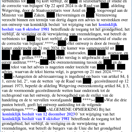
verbintenis tot
****
bij kort verblijf, de
****
in seizoenarbeid of studie en
de correctie van bijlagen' Op 22 april 2024 is de Raad van
****
, afdeling
Wetgeving, door de Staatssecretaris voor Asiel en
****
, toegevoegd aan de
Minister van
****
Zaken,
****
Hervormingen en
****
Vernieuwing
verzocht binnen een termijn van dertig dagen een advies te verstrekken over
koninklijk
een ontwerp van koninklijk besluit `tot wijziging van het
besluit van 8 oktober 1981
betreffende de toegang tot het grondgebied, het
verblijf, de vestiging en de verwijdering van vreemdelingen, wat betreft de
verbintenis tot
****
bij kort verblijf, de
****
in seizoenarbeid of studie en
de correctie van bijlagen'.
****><
****
>Het ontwerp is door de tweede
kamer onderzocht op 21 mei 2024. De kamer was samengesteld uit
****
****
,
****
,
****
****
en
****
****
, staatsraden,
****
****
, assessor, en
****
****
, griffier.
****><
****
>Het verslag is uitgebracht door
****
****
,
eerste auditeur.
****><
****
>De overeenstemming tussen de
****
en de
****
tekst van het advies is nagezien onder toezicht van
****
****
.
****
advies, waarvan de tekst hierna volgt, is gegeven op 21 mei 2024.
****>
<
****
>Aangezien de adviesaanvraag is ingediend op basis van artikel 84, §
1, eerste lid, 2°, van de wetten `op de Raad van
****
', gecoördineerd op 12
januari 1973, beperkt de afdeling Wetgeving overeenkomstig artikel 84, § 3,
van de voornoemde gecoördineerde wetten haar onderzoek tot de
rechtsgrond van het ontwerp, de bevoegdheid van de steller van de
handeling en de te vervullen voorafgaande
****
.
****><
****
>Wat die drie
punten betreft, geeft het ontwerp aanleiding tot de volgende
opmerkingen.
****><
****
>ALGEMENE OPMERKING Bij het
koninklijk besluit van 12 december 2023
0
`tot wijziging van het
koninklijk besluit van 8 oktober 1981
betreffende de toegang tot het
grondgebied, het verblijf, de vestiging en de verwijdering van
vreemdelingen, wat betreft de burgers van de Unie die het grondgebied