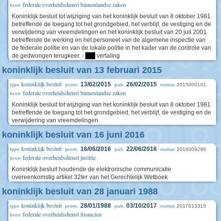
federale overheidsdienst binnenlandse zaken
bron
Koninklijk besluit tot wijziging van het koninklijk besluit van 8 oktober 1981
betreffende de toegang tot het grondgebied, het verblijf, de vestiging en de
verwijdering van vreemdelingen en het koninklijk besluit van 20 juli 2001
betreffende de werking en het personeel van de algemene inspectie van
de federale politie en van de lokale politie in het kader van de controle van
de gedwongen terugkeer. -
****
vertaling
koninklijk besluit van 13 februari 2015
koninklijk besluit
13/02/2015
26/02/2015
2015000101
type
prom.
pub.
numac
federale overheidsdienst binnenlandse zaken
bron
Koninklijk besluit tot wijziging van het koninklijk besluit van 8 oktober 1981
betreffende de toegang tot het grondgebied, het verblijf, de vestiging en de
verwijdering van vreemdelingen
koninklijk besluit van 16 juni 2016
koninklijk besluit
16/06/2016
22/06/2016
2016009286
type
prom.
pub.
numac
federale overheidsdienst justitie
bron
Koninklijk besluit houdende de elektronische communicatie
overeenkomstig artikel 32ter van het Gerechtelijk Wetboek
koninklijk besluit van 28 januari 1988
koninklijk besluit
28/01/1988
03/10/2017
2017013315
type
prom.
pub.
numac
federale overheidsdienst financien
bron