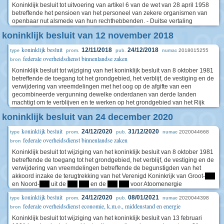
Koninklijk besluit tot uitvoering van artikel 6 van de wet van 28 april 1958
betreffende het pensioen van het personeel van zekere organismen van
openbaar nut alsmede van hun rechthebbenden. - Duitse vertaling
koninklijk besluit van 12 november 2018
koninklijk besluit
12/11/2018
24/12/2018
2018015255
type
prom.
pub.
numac
federale overheidsdienst binnenlandse zaken
bron
Koninklijk besluit tot wijziging van het koninklijk besluit van 8 oktober 1981
betreffende de toegang tot het grondgebied, het verblijf, de vestiging en de
verwijdering van vreemdelingen met het oog op de afgifte van een
gecombineerde vergunning dewelke onderdanen van derde landen
machtigt om te verblijven en te werken op het grondgebied van het Rijk
koninklijk besluit van 24 december 2020
koninklijk besluit
24/12/2020
31/12/2020
2020044668
type
prom.
pub.
numac
federale overheidsdienst binnenlandse zaken
bron
Koninklijk besluit tot wijziging van het koninklijk besluit van 8 oktober 1981
betreffende de toegang tot het grondgebied, het verblijf, de vestiging en de
verwijdering van vreemdelingen betreffende de begunstigden van het
akkoord inzake de terugtrekking van het Verenigd Koninkrijk van Groot-
****
en Noord-
****
uit de
****
****
en de
****
****
voor Atoomenergie
koninklijk besluit
24/12/2020
08/01/2021
2020044398
type
prom.
pub.
numac
federale overheidsdienst economie, k.m.o., middenstand en energie
bron
Koninklijk besluit tot wijziging van het koninklijk besluit van 13 februari