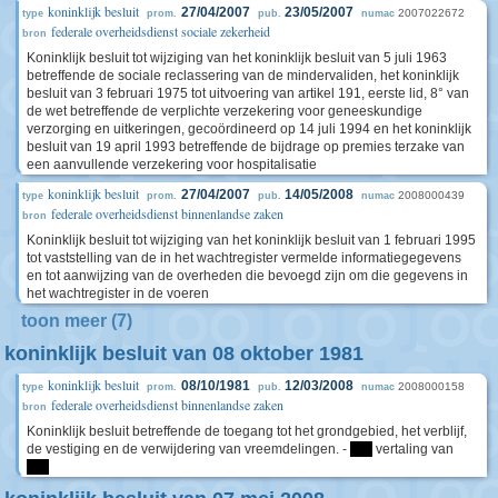
koninklijk besluit
27/04/2007
23/05/2007
2007022672
type
prom.
pub.
numac
federale overheidsdienst sociale zekerheid
bron
Koninklijk besluit tot wijziging van het koninklijk besluit van 5 juli 1963
betreffende de sociale reclassering van de mindervaliden, het koninklijk
besluit van 3 februari 1975 tot uitvoering van artikel 191, eerste lid, 8° van
de wet betreffende de verplichte verzekering voor geneeskundige
verzorging en uitkeringen, gecoördineerd op 14 juli 1994 en het koninklijk
besluit van 19 april 1993 betreffende de bijdrage op premies terzake van
een aanvullende verzekering voor hospitalisatie
koninklijk besluit
27/04/2007
14/05/2008
2008000439
type
prom.
pub.
numac
federale overheidsdienst binnenlandse zaken
bron
Koninklijk besluit tot wijziging van het koninklijk besluit van 1 februari 1995
tot vaststelling van de in het wachtregister vermelde informatiegegevens
en tot aanwijzing van de overheden die bevoegd zijn om die gegevens in
het wachtregister in de voeren
toon meer (7)
koninklijk besluit van 08 oktober 1981
koninklijk besluit
08/10/1981
12/03/2008
2008000158
type
prom.
pub.
numac
federale overheidsdienst binnenlandse zaken
bron
Koninklijk besluit betreffende de toegang tot het grondgebied, het verblijf,
de vestiging en de verwijdering van vreemdelingen. -
****
vertaling van
****