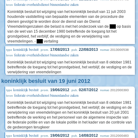
federale overheidsdienst binnenlandse zaken
bron
Koninklijk besluit tot wijziging van het koninklijk besluit van 11 juli 2003
houdende vaststelling van bepaalde elementen van de procedure die
dienen gevolgd te worden door de dienst van de Dienst
Vreemdelingenzaken die belast is met het onderzoek van de
****
op basis
van de wet van 15 december 1980 betreffende de toegang tot het
grondgebied, het verblijf, de vestiging en de verwijdering van
vreemdelingen. -
****
vertaling
koninklijk besluit
17/08/2013
22/08/2013
2013000538
type
prom.
pub.
numac
federale overheidsdienst binnenlandse zaken
bron
Koninklijk besluit tot wijziging van het koninklijk besluit van 8 oktober 1981
betreffende de toegang tot het grondgebied, het verblijf, de vestiging en de
verwijdering van vreemdelingen
koninklijk besluit van 19 juni 2012
koninklijk besluit
19/06/2012
02/07/2012
2012000393
type
prom.
pub.
numac
federale overheidsdienst binnenlandse zaken
bron
Koninklijk besluit tot wijziging van het koninklijk besluit van 8 oktober 1981
betreffende de toegang tot het grondgebied, het verblijf, de vestiging en de
verwijdering van vreemdelingen en het koninklijk besluit van 20 juli 2001
betreffende de werking en het personeel van de algemene inspectie van
de federale politie en van de lokale politie in het kader van de controle van
de gedwongen terugkeer
koninklijk besluit
19/06/2012
14/08/2012
2012000483
type
prom.
pub.
numac