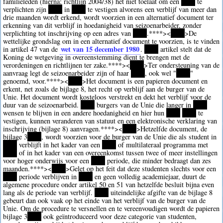
familieleden (hierna: richtlijn 2004/38) het niet toelaat om een
****
te
verplichten zijn
****
in
****
te vestigen alvorens een verblijf van meer dan
drie maanden wordt erkend, wordt voorzien in een alternatief document ter
erkenning van dit verblijf in hoedanigheid van seizoenarbeider, zonder
verplichting tot inschrijving op een adres van
****
.
****><
****
>De
wettelijke grondslag om in een alternatief document te voorzien, is te vinden
wet van 15 december 1980
in artikel 47 van de
.
****
artikel stelt dat de
Koning de wetgeving in overeenstemming dient te brengen met de
verordeningen en richtlijnen ter zake.
****><
****
>Ter ondersteuning van de
aanvraag legt de seizoenarbeider zijn of haar
****
, ook wel "
****
"
genoemd, voor.
****><
****
>Het document is een papieren document en
erkent, net zoals de bijlage 8, het recht op verblijf aan de burger van de
Unie. Het document wordt kosteloos verstrekt en dekt het verblijf voor de
duur van de seizoenarbeid.
****
burgers van de Unie die langer in
****
wensen te blijven in een andere hoedanigheid en hier hun
****
****
te
vestigen, kunnen veranderen van statuut en een elektronische verklaring van
inschrijving (bijlage 8) aanvragen.
****><
****
>Hetzelfde document, de
bijlage 3
****
, wordt voorzien voor de burger van de Unie die als student in
****
verblijft in het kader van een
****
of multilateraal programma met
****
of in het kader van een overeenkomst tussen twee of meer instellingen
voor hoger onderwijs voor een
****
periode, die minder bedraagt dan zes
maanden.
****><
****
>Gelet op het feit dat deze studenten slechts voor een
****
periode verblijven in
****
en geen volledig academiejaar, duurt de
algemene procedure onder artikel 50 en 51 van hetzelfde besluit bijna even
lang als de periode van verblijf.
****
uiteindelijke afgifte van de bijlage 8
gebeurt dan ook vaak op het einde van het verblijf van de burger van de
Unie. Om de procedure te versnellen en te vereenvoudigen wordt de papieren
bijlage 3
****
ook geïntroduceerd voor deze categorie van studenten,