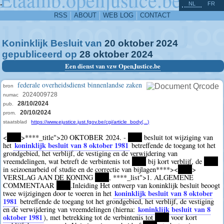
^
-
NL
FR
RSS
ABOUT
WEB LOG
CONTACT
Koninklijk Besluit van
20
oktober
2024
gepubliceerd op
28
oktober
2024
Een dienst van vzw OpenJustice.be
federale overheidsdienst binnenlandse zaken
bron
2024009728
numac
28/10/2024
pub.
20/10/2024
prom.
staatsblad
https://www.ejustice.just.fgov.be/cgi/article_body(...)
<
****
>
****
_title">20 OKTOBER 2024. -
****
besluit tot wijziging van
koninklijk besluit van 8 oktober 1981
het
betreffende de toegang tot het
grondgebied, het verblijf, de vestiging en de verwijdering van
vreemdelingen, wat betreft de verbintenis tot
****
bij kort verblijf, de
****
in seizoenarbeid of studie en de correctie van bijlagen
****><
****
>
VERSLAG AAN DE KONING
****
,
****
_list">1. ALGEMENE
COMMENTAAR
****
.Inleiding Het ontwerp van koninklijk besluit beoogt
koninklijk besluit van 8 oktober
twee wijzigingen door te voeren in het
1981
betreffende de toegang tot het grondgebied, het verblijf, de vestiging
koninklijk besluit van 8
en de verwijdering van vreemdelingen (hierna:
oktober 1981
), met betrekking tot de verbintenis tot
****
voor kort