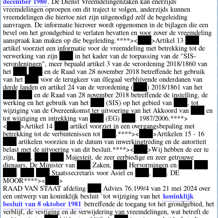
december 1980
. De Dienst Vreemdelingenzaken kan enerzijds
vreemdelingen oproepen om dit traject te volgen, anderzijds kunnen
vreemdelingen die hiertoe niet zijn uitgenodigd zelf de begeleiding
aanvragen. De informatie hierover wordt opgenomen in de bijlagen die een
bevel om het grondgebied te verlaten bevatten en voor zover de vreemdeling
aanspraak kan maken op die begeleiding.
****><
****
>Artikel 13
****
artikel voorziet een informatie voor de vreemdeling met betrekking tot de
verwerking van zijn
****
in het kader van de toepassing van de "SIS-
verordeningen", meer bepaald artikel 3 van de verordening 2018/1860 van
het
****
****
en de Raad van 28 november 2018 betreffende het gebruik
van het
****
voor de terugkeer van illegaal verblijvende onderdanen van
derde landen en artikel 24 van de verordening (
****
) 2018/1861 van het
****
****
en de Raad van 28 november 2018 betreffende de instelling, de
werking en het gebruik van het
****
(SIS) op het gebied van
****
, tot
wijziging van de Overeenkomst ter uitvoering van het Akkoord van
****
en
tot wijziging en intrekking van
****
(EG)
****
. 1987/2006.
****>
<
****
>Artikel 14
****
artikel voorziet in een overgangsbepaling met
betrekking tot de verbintenissen tot
****
.
****><
****
>Artikelen 15 - 16
****
artikelen voorzien in de datum van inwerkingtreding en de autoriteit
belast met de uitvoering van dit besluit.
****><
****
>Wij hebben de eer te
zijn,
****
,
****
****
Majesteit, de zeer eerbiedige en zeer getrouwe
dienaars, De Minister van
****
Zaken,
****
Hervormingen en
****
****
****
.
****
****
Staatssecretaris voor Asiel en
****
,
****
. DE
MOOR
****><
****
>
RAAD VAN STAAT afdeling
****
Advies 76.199/4 van 21 mei 2024 over
koninklijk
een ontwerp van koninklijk besluit `tot wijziging van het
besluit van 8 oktober 1981
betreffende de toegang tot het grondgebied, het
verblijf, de vestiging en de verwijdering van vreemdelingen, wat betreft de