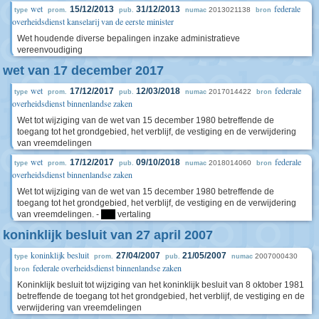
wet
federale
15/12/2013
31/12/2013
2013021138
type
prom.
pub.
numac
bron
overheidsdienst kanselarij van de eerste minister
Wet houdende diverse bepalingen inzake administratieve
vereenvoudiging
wet van 17 december 2017
wet
federale
17/12/2017
12/03/2018
2017014422
type
prom.
pub.
numac
bron
overheidsdienst binnenlandse zaken
Wet tot wijziging van de wet van 15 december 1980 betreffende de
toegang tot het grondgebied, het verblijf, de vestiging en de verwijdering
van vreemdelingen
wet
federale
17/12/2017
09/10/2018
2018014060
type
prom.
pub.
numac
bron
overheidsdienst binnenlandse zaken
Wet tot wijziging van de wet van 15 december 1980 betreffende de
toegang tot het grondgebied, het verblijf, de vestiging en de verwijdering
van vreemdelingen. -
****
vertaling
koninklijk besluit van 27 april 2007
koninklijk besluit
27/04/2007
21/05/2007
2007000430
type
prom.
pub.
numac
federale overheidsdienst binnenlandse zaken
bron
Koninklijk besluit tot wijziging van het koninklijk besluit van 8 oktober 1981
betreffende de toegang tot het grondgebied, het verblijf, de vestiging en de
verwijdering van vreemdelingen