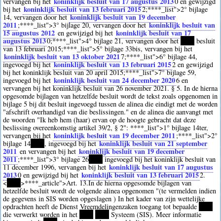
koninklijk besluit van 17 augustus 2013
vervangen bij het
0
en gewijzigd
koninklijk besluit van 13 februari 2015
bij het
2
;
****
_list">2° bijlage
koninklijk besluit van 19 december
14, vervangen door het
2011
koninklijk besluit van
;
****
_list">3° bijlage 20, vervangen door het
15 augustus 2012
koninklijk besluit van 17
en gewijzigd bij het
augustus 2013
0
;
****
_list">4° bijlage 21, vervangen door het
****
besluit
van 13 februari 2015;
****
_list">5° bijlage 33bis, vervangen bij het
koninklijk besluit van 13 oktober 2021
7
;
****
_list">6° bijlage 44,
koninklijk besluit van 13 februari 2015
ingevoegd bij het
2
en gewijzigd
bij het koninklijk besluit van 20 april 2015;
****
_list">7° bijlage 59,
koninklijk besluit van 24 december 2020
ingevoegd bij het
6
en
vervangen bij het koninklijk besluit van 26 november 2021. § 5. In de hierna
opgesomde bijlagen van hetzelfde besluit wordt de tekst zoals opgenomen in
bijlage 5 bij dit besluit ingevoegd tussen de alinea die eindigt met de worden
"afschrift overhandigd van die beslissingen." en de alinea die aanvangt met
de woorden "Ik heb hem (haar) ervan op de hoogte gebracht dat deze
beslissing overeenkomstig artikel 39/2, § 2":
****
_list">1° bijlage 14ter,
koninklijk besluit van 19 december 2011
vervangen bij het
;
****
_list">2°
koninklijk besluit van 21 september
bijlage 14
****
, ingevoegd bij het
2011
koninklijk besluit van 19 december
en vervangen bij het
2011
;
****
_list">3° bijlage 26
****
ingevoegd bij het koninklijk besluit van
koninklijk besluit van 17 augustus
11 december 1996, vervangen bij het
2013
koninklijk besluit van 13 februari 2015
0
en gewijzigd bij het
2
.
<
****
>
****
_article">Art. 13.In de hierna opgesomde bijlagen van
hetzelfde besluit wordt de volgende alinea opgenomen "(te vermelden indien
de gegevens in SIS worden opgeslagen ) In het kader van zijn wettelijke
opdrachten heeft de Dienst Vreemdelingenzaken toegang tot bepaalde
****
die verwerkt worden in het
****
****
Systeem (SIS). Meer informatie