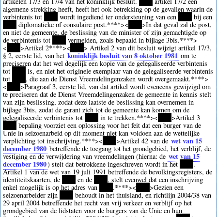
artikelen 17/3 en 17/4 van het koninklijk besluit.
****
artikel 17/2 een
algemene strekking heeft, heeft het ook betrekking op de gevallen waarin de
verbintenis tot
****
wordt ingediend ter ondersteuning van een
****
bij een
****
diplomatieke of consulaire post.
****><
****
>In dat geval zal de post,
en niet de gemeente, de beslissing van de minister of zijn gemachtigde op
de verbintenis tot
****
vermelden, zoals bepaald in bijlage 3bis.
****>
<
****
>Artikel 2
****><
****
> Artikel 2 van dit besluit wijzigt artikel 17/3,
koninklijk besluit van 8 oktober 1981
§ 2, eerste lid, van het
om te
preciseren dat het wel degelijk een kopie van de gelegaliseerde verbintenis
tot
****
is, en niet het originele exemplaar van de gelegaliseerde verbintenis
tot
****
, die aan de Dienst Vreemdelingenzaken wordt overgemaakt.
****>
<
****
>Paragraaf 3, eerste lid, van dat artikel wordt eveneens gewijzigd om
te preciseren dat de Dienst Vreemdelingenzaken de gemeente in kennis stelt
van zijn beslissing, zodat deze laatste de beslissing kan overnemen in
bijlage 3bis, zodat de garant zich tot de gemeente kan komen om de
gelegaliseerde verbintenis tot
****
in te trekken.
****><
****
>Artikel 3
****
bepaling voorziet een oplossing voor het feit dat een burger van de
Unie in seizoenarbeid op dit moment niet kan voldoen aan de wettelijke
wet van 15
verplichting tot inschrijving.
****><
****
>Artikel 42 van de
december 1980
betreffende de toegang tot het grondgebied, het verblijf, de
wet van 15
vestiging en de verwijdering van vreemdelingen (hierna: de
december 1980
) stelt dat betrokkene ingeschreven wordt in het
****
.
Artikel 1 van de wet van 19 juli 1991 betreffende de bevolkingsregisters, de
identiteitskaarten, de
****
en de
****
, stelt evenwel dat een inschrijving
enkel mogelijk is op het adres van
****
.
****><
****
>Gezien een
seizoenarbeider zijn
****
behoudt in het thuisland, en richtlijn 2004/38 van
29 april 2004 betreffende het recht van vrij verkeer en verblijf op het
grondgebied van de lidstaten voor de burgers van de Unie en hun