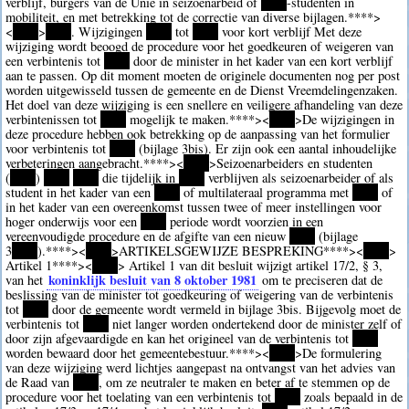
verblijf, burgers van de Unie in seizoenarbeid of
****
-studenten in
mobiliteit, en met betrekking tot de correctie van diverse bijlagen.
****>
<
****
>
****
. Wijzigingen
****
tot
****
voor kort verblijf Met deze
wijziging wordt beoogd de procedure voor het goedkeuren of weigeren van
een verbintenis tot
****
door de minister in het kader van een kort verblijf
aan te passen. Op dit moment moeten de originele documenten nog per post
worden uitgewisseld tussen de gemeente en de Dienst Vreemdelingenzaken.
Het doel van deze wijziging is een snellere en veiligere afhandeling van deze
verbintenissen tot
****
mogelijk te maken.
****><
****
>De wijzigingen in
deze procedure hebben ook betrekking op de aanpassing van het formulier
voor verbintenis tot
****
(bijlage 3bis). Er zijn ook een aantal inhoudelijke
verbeteringen aangebracht.
****><
****
>Seizoenarbeiders en studenten
(
****
)
****
****
die tijdelijk in
****
verblijven als seizoenarbeider of als
student in het kader van een
****
of multilateraal programma met
****
of
in het kader van een overeenkomst tussen twee of meer instellingen voor
hoger onderwijs voor een
****
periode wordt voorzien in een
vereenvoudigde procedure en de afgifte van een nieuw
****
(bijlage
3
****
).
****><
****
>ARTIKELSGEWIJZE BESPREKING
****><
****
>
Artikel 1
****><
****
> Artikel 1 van dit besluit wijzigt artikel 17/2, § 3,
koninklijk besluit van 8 oktober 1981
van het
om te preciseren dat de
beslissing van de minister tot goedkeuring of weigering van de verbintenis
tot
****
door de gemeente wordt vermeld in bijlage 3bis. Bijgevolg moet de
verbintenis tot
****
niet langer worden ondertekend door de minister zelf of
door zijn afgevaardigde en kan het origineel van de verbintenis tot
****
worden bewaard door het gemeentebestuur.
****><
****
>De formulering
van deze wijziging werd lichtjes aangepast na ontvangst van het advies van
de Raad van
****
, om ze neutraler te maken en beter af te stemmen op de
procedure voor het toelating van een verbintenis tot
****
zoals bepaald in de