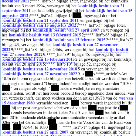
december 2011
;
****
_list">3° bijlage 15ter, ingevoegd bij het koninklijk
koninklijk besluit van 21
besluit van 3 maart 1994, vervangen bij het
september 2011
koninklijk besluit van 15
en laatstelijk gewijzigd bij het
augustus 2012
;
****
_list">4° bijlage 15
****
, ingevoegd door het
koninklijk besluit van 21 september 2011
en gewijzigd bij het
koninklijk besluit van 15 augustus 2012
;
****
_list">5° bijlage 16ter,
koninklijk besluit van 27 april 2007
ingevoegd bij het
en vervangen bij
koninklijk besluit van 13 februari 2015
het
2
;
****
_list">6° bijlage 17,
koninklijk besluit van 13 februari 2015
vervangen bij het
2
;
****
_list">7°
koninklijk besluit van 27 november
bijlage 43, vervangen bij het
2022
koninklijk besluit
9
;
****
_list">8° bijlage 43bis, vervangen bij het
van 27 november 2022
9
;
****
_list">9° bijlage 45, ingevoegd bij het
koninklijk besluit van 13 februari 2015
2
en gewijzigd bij het koninklijk
besluit van 20 april 2015;
****
_list">10° bijlage 52, ingevoegd bij
koninklijk besluit van 12 november 2018
5
en vervangen bij het
koninklijk besluit van 27 november 2022
9
. <
****
>
****
_article">Art.
10.In de hierna opgesomde bijlagen van hetzelfde besluit wordt de alinea die
aanvangt met het woord "Onverminderd" en eindigt met de woorden "1030
****
" vervangen als volgt: "
****
andere wettelijke en reglementaire
modaliteiten, wordt het hierboven bedoeld beroep ingediend door middel van
wet van
een verzoekschrift, dat moet voldoen aan de in artikel 39/78 van de
15 december 1980
vermelde vereisten.
****
beroep wordt ingediend bij de
****
bij ter post aangetekend schrijven of via het
****
van justitie (
****
-
****
) zoals beschreven in de artikelen 2 tot 5 van het
****
besluit van 16
juni 2016 houdende elektronische communicatie overeenkomstig artikel
32ter van het Gerechtelijk
****
, aan de Eerste Voorzitter van de Raad voor
****
,
****
92-94, te 1030
****
.":
****
_list">1° bijlage 41, ingevoegd bij
koninklijk besluit van 27 april 2007
en vervangen bij koninklijk besluit