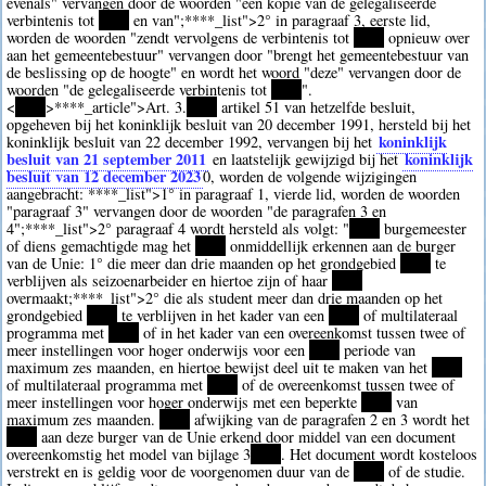
evenals" vervangen door de woorden "een kopie van de gelegaliseerde
verbintenis tot
****
en van";
****
_list">2° in paragraaf 3, eerste lid,
worden de woorden "zendt vervolgens de verbintenis tot
****
opnieuw over
aan het gemeentebestuur" vervangen door "brengt het gemeentebestuur van
de beslissing op de hoogte" en wordt het woord "deze" vervangen door de
woorden "de gelegaliseerde verbintenis tot
****
".
<
****
>
****
_article">Art. 3.
****
artikel 51 van hetzelfde besluit,
opgeheven bij het koninklijk besluit van 20 december 1991, hersteld bij het
koninklijk
koninklijk besluit van 22 december 1992, vervangen bij het
besluit van 21 september 2011
koninklijk
en laatstelijk gewijzigd bij het
besluit van 12 december 2023
0
, worden de volgende wijzigingen
aangebracht:
****
_list">1° in paragraaf 1, vierde lid, worden de woorden
"paragraaf 3" vervangen door de woorden "de paragrafen 3 en
4";
****
_list">2° paragraaf 4 wordt hersteld als volgt: "
****
burgemeester
of diens gemachtigde mag het
****
onmiddellijk erkennen aan de burger
van de Unie: 1° die meer dan drie maanden op het grondgebied
****
te
verblijven als seizoenarbeider en hiertoe zijn of haar
****
overmaakt;
****
_list">2° die als student meer dan drie maanden op het
grondgebied
****
te verblijven in het kader van een
****
of multilateraal
programma met
****
of in het kader van een overeenkomst tussen twee of
meer instellingen voor hoger onderwijs voor een
****
periode van
maximum zes maanden, en hiertoe bewijst deel uit te maken van het
****
of multilateraal programma met
****
of de overeenkomst tussen twee of
meer instellingen voor hoger onderwijs met een beperkte
****
van
maximum zes maanden.
****
afwijking van de paragrafen 2 en 3 wordt het
****
aan deze burger van de Unie erkend door middel van een document
overeenkomstig het model van bijlage 3
****
. Het document wordt kosteloos
verstrekt en is geldig voor de voorgenomen duur van de
****
of de studie.