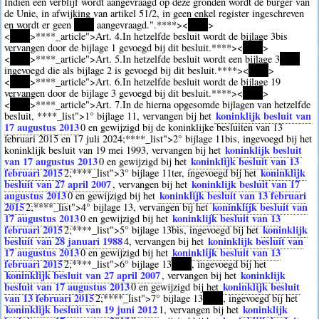
Indien een verblijf wordt aangevraagd op deze gronden wordt de burger van
de Unie, in afwijking van artikel 51/2, in geen enkel register ingeschreven
en wordt er geen
****
aangevraagd.".
****><
****
>
<
****
>
****
_article">Art. 4.In hetzelfde besluit wordt de bijlage 3bis
vervangen door de bijlage 1 gevoegd bij dit besluit.
****><
****
>
<
****
>
****
_article">Art. 5.In hetzelfde besluit wordt een bijlage 3
****
ingevoegd die als bijlage 2 is gevoegd bij dit besluit.
****><
****
>
<
****
>
****
_article">Art. 6.In hetzelfde besluit wordt de bijlage 19
vervangen door de bijlage 3 gevoegd bij dit besluit.
****><
****
>
<
****
>
****
_article">Art. 7.In de hierna opgesomde bijlagen van hetzelfde
koninklijk besluit van
besluit,
****
_list">1° bijlage 11, vervangen bij het
17 augustus 2013
0
en gewijzigd bij de koninklijke besluiten van 13
februari 2015 en 17 juli 2024;
****
_list">2° bijlage 11bis, ingevoegd bij het
koninklijk besluit
koninklijk besluit van 19 mei 1993, vervangen bij het
van 17 augustus 2013
koninklijk besluit van 13
0
en gewijzigd bij het
februari 2015
koninklijk
2
;
****
_list">3° bijlage 11ter, ingevoegd bij het
besluit van 27 april 2007
koninklijk besluit van 17
, vervangen bij het
augustus 2013
koninklijk besluit van 13 februari
0
en gewijzigd bij het
2015
koninklijk besluit van
2
;
****
_list">4° bijlage 13, vervangen bij het
17 augustus 2013
koninklijk besluit van 13
0
en gewijzigd bij het
februari 2015
koninklijk
2
;
****
_list">5° bijlage 13bis, ingevoegd bij het
besluit van 28 januari 1988
koninklijk besluit van
4
, vervangen bij het
17 augustus 2013
koninklijk besluit van 13
0
en gewijzigd bij het
februari 2015
2
;
****
_list">6° bijlage 13
****
, ingevoegd bij het
koninklijk besluit van 27 april 2007
koninklijk
, vervangen bij het
besluit van 17 augustus 2013
koninklijk besluit
0
en gewijzigd bij het
van 13 februari 2015
2
;
****
_list">7° bijlage 13
****
, ingevoegd bij het
koninklijk besluit van 19 juni 2012
koninklijk
1
, vervangen bij het