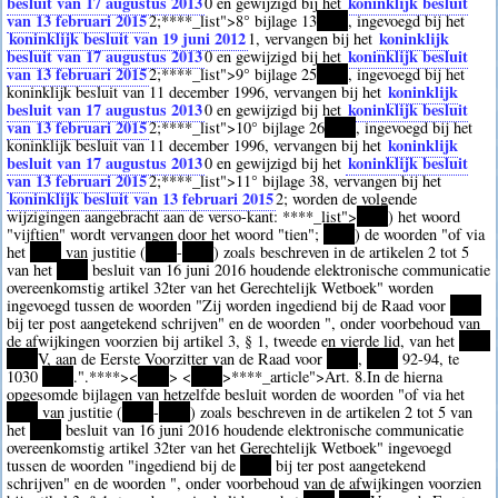
besluit van 17 augustus 2013
koninklijk besluit
0
en gewijzigd bij het
van 13 februari 2015
2
;
****
_list">8° bijlage 13
****
, ingevoegd bij het
koninklijk besluit van 19 juni 2012
koninklijk
1
, vervangen bij het
besluit van 17 augustus 2013
koninklijk besluit
0
en gewijzigd bij het
van 13 februari 2015
2
;
****
_list">9° bijlage 25
****
, ingevoegd bij het
koninklijk
koninklijk besluit van 11 december 1996, vervangen bij het
besluit van 17 augustus 2013
koninklijk besluit
0
en gewijzigd bij het
van 13 februari 2015
2
;
****
_list">10° bijlage 26
****
, ingevoegd bij het
koninklijk
koninklijk besluit van 11 december 1996, vervangen bij het
besluit van 17 augustus 2013
koninklijk besluit
0
en gewijzigd bij het
van 13 februari 2015
2
;
****
_list">11° bijlage 38, vervangen bij het
koninklijk besluit van 13 februari 2015
2
; worden de volgende
wijzigingen aangebracht aan de verso-kant:
****
_list">
****
) het woord
"vijftien" wordt vervangen door het woord "tien";
****
) de woorden "of via
het
****
van justitie (
****
-
****
) zoals beschreven in de artikelen 2 tot 5
van het
****
besluit van 16 juni 2016 houdende elektronische communicatie
overeenkomstig artikel 32ter van het Gerechtelijk Wetboek" worden
ingevoegd tussen de woorden "Zij worden ingediend bij de Raad voor
****
bij ter post aangetekend schrijven" en de woorden ", onder voorbehoud van
de afwijkingen voorzien bij artikel 3, § 1, tweede en vierde lid, van het
****
****
V, aan de Eerste Voorzitter van de Raad voor
****
,
****
92-94, te
1030
****
.".
****><
****
> <
****
>
****
_article">Art. 8.In de hierna
opgesomde bijlagen van hetzelfde besluit worden de woorden "of via het
****
van justitie (
****
-
****
) zoals beschreven in de artikelen 2 tot 5 van
het
****
besluit van 16 juni 2016 houdende elektronische communicatie
overeenkomstig artikel 32ter van het Gerechtelijk Wetboek" ingevoegd
tussen de woorden "ingediend bij de
****
bij ter post aangetekend
schrijven" en de woorden ", onder voorbehoud van de afwijkingen voorzien