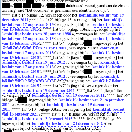
hierover vindt
****
via de hier onder vermelde link:
****
://
****
.
****
.
****
/en/
****
/
****
-databases" voorafgaand aan de zin die
aanvangt met "Dit document is geenszins een identiteitsbewijs":
koninklijk besluit van 19
****
_list">1° bijlage 12, vervangen door het
december 2011
koninklijk
;
****
_list">2° bijlage 13, vervangen bij het
besluit van 17 augustus 2013
koninklijk besluit
0
en gewijzigd bij het
van 13 februari 2015
2
;
****
_list">3° bijlage 13bis, ingevoegd bij het
koninklijk besluit van 28 januari 1988
koninklijk
4
, vervangen bij het
besluit van 17 augustus 2013
koninklijk besluit
0
en gewijzigd bij het
van 13 februari 2015
2
;
****
_list">4° bijlage 13
****
, ingevoegd bij het
koninklijk besluit van 27 april 2007
koninklijk
, vervangen bij het
besluit van 17 augustus 2013
koninklijk besluit
0
en gewijzigd bij het
van 13 februari 2015
2
;
****
_list">5° bijlage 13
****
, ingevoegd bij het
koninklijk besluit van 19 juni 2012
koninklijk
1
, vervangen bij het
besluit van 17 augustus 2013
koninklijk besluit
0
en gewijzigd bij het
van 13 februari 2015
2
;
****
_list">6° bijlage 13
****
, ingevoegd bij het
koninklijk besluit van 19 juni 2012
koninklijk
1
, vervangen bij het
besluit van 17 augustus 2013
koninklijk besluit
0
en gewijzigd bij het
van 13 februari 2015
2
;
****
_list">7° bijlage 14, vervangen door het
koninklijk besluit van 19 december 2011
;
****
_list">8° bijlage 14ter
koninklijk besluit van 19 december 2011
vervangen bij het
;
****
_list">9°
koninklijk besluit van 21 september
bijlage 14
****
, ingevoegd bij het
2011
koninklijk besluit van 19 december
en vervangen bij het
2011
koninklijk besluit
;
****
_list">10° bijlage 33bis, vervangen bij het
van 13 oktober 2021
7
;
****
_list">11° Bijlage 38, vervangen bij het
koninklijk besluit van 13 februari 2015
2
;
****
_list">12° Bijlage 59,
koninklijk besluit van 24 december 2020
ingevoegd bij het
6
en
vervangen bij het koninklijk besluit van 26 november 2021.