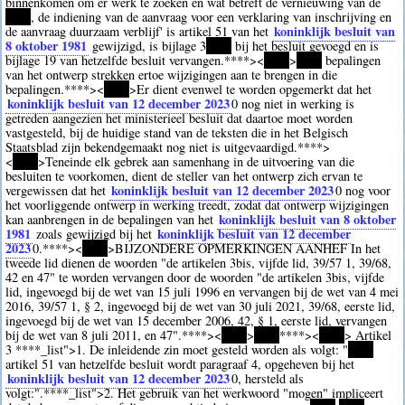
binnenkomen om er werk te zoeken en wat betreft de vernieuwing van de
****
, de indiening van de aanvraag voor een verklaring van inschrijving en
koninklijk besluit van
de aanvraag duurzaam verblijf' is artikel 51 van het
8 oktober 1981
gewijzigd, is bijlage 3
****
bij het besluit gevoegd en is
bijlage 19 van hetzelfde besluit vervangen.
****><
****
>
****
bepalingen
van het ontwerp strekken ertoe wijzigingen aan te brengen in die
bepalingen.
****><
****
>Er dient evenwel te worden opgemerkt dat het
koninklijk besluit van 12 december 2023
0
nog niet in werking is
getreden aangezien het ministerieel besluit dat daartoe moet worden
vastgesteld, bij de huidige stand van de teksten die in het Belgisch
Staatsblad zijn bekendgemaakt nog niet is uitgevaardigd.
****>
<
****
>Teneinde elk gebrek aan samenhang in de uitvoering van die
besluiten te voorkomen, dient de steller van het ontwerp zich ervan te
koninklijk besluit van 12 december 2023
vergewissen dat het
0
nog voor
het voorliggende ontwerp in werking treedt, zodat dat ontwerp wijzigingen
koninklijk besluit van 8 oktober
kan aanbrengen in de bepalingen van het
1981
koninklijk besluit van 12 december
zoals gewijzigd bij het
2023
0
.
****><
****
>BIJZONDERE OPMERKINGEN AANHEF In het
tweede lid dienen de woorden "de artikelen 3bis, vijfde lid, 39/57 1, 39/68,
42 en 47" te worden vervangen door de woorden "de artikelen 3bis, vijfde
lid, ingevoegd bij de wet van 15 juli 1996 en vervangen bij de wet van 4 mei
2016, 39/57 1, § 2, ingevoegd bij de wet van 30 juli 2021, 39/68, eerste lid,
ingevoegd bij de wet van 15 december 2006, 42, § 1, eerste lid, vervangen
bij de wet van 8 juli 2011, en 47".
****><
****
>
****
****><
****
> Artikel
3
****
_list">1. De inleidende zin moet gesteld worden als volgt: "
****
artikel 51 van hetzelfde besluit wordt paragraaf 4, opgeheven bij het
koninklijk besluit van 12 december 2023
0
, hersteld als
volgt:".
****
_list">2. Het gebruik van het werkwoord "mogen" impliceert