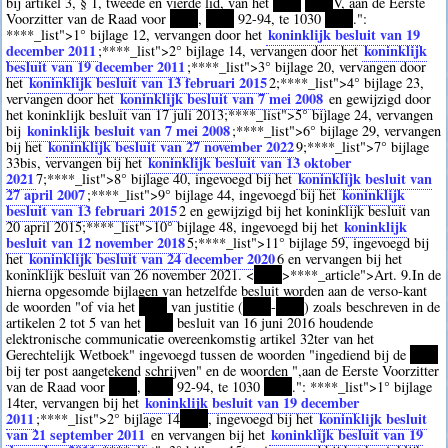
bij artikel 3, § 1, tweede en vierde lid, van het
****
****
V, aan de Eerste
Voorzitter van de Raad voor
****
,
****
92-94, te 1030
****
.":
koninklijk besluit van 19
****
_list">1° bijlage 12, vervangen door het
december 2011
koninklijk
;
****
_list">2° bijlage 14, vervangen door het
besluit van 19 december 2011
;
****
_list">3° bijlage 20, vervangen door
koninklijk besluit van 13 februari 2015
het
2
;
****
_list">4° bijlage 23,
koninklijk besluit van 7 mei 2008
vervangen door het
en gewijzigd door
het koninklijk besluit van 17 juli 2013;
****
_list">5° bijlage 24, vervangen
koninklijk besluit van 7 mei 2008
bij
;
****
_list">6° bijlage 29, vervangen
koninklijk besluit van 27 november 2022
bij het
9
;
****
_list">7° bijlage
koninklijk besluit van 13 oktober
33bis, vervangen bij het
2021
koninklijk besluit van
7
;
****
_list">8° bijlage 40, ingevoegd bij het
27 april 2007
koninklijk
;
****
_list">9° bijlage 44, ingevoegd bij het
besluit van 13 februari 2015
2
en gewijzigd bij het koninklijk besluit van
koninklijk
20 april 2015;
****
_list">10° bijlage 48, ingevoegd bij het
besluit van 12 november 2018
5
;
****
_list">11° bijlage 59, ingevoegd bij
koninklijk besluit van 24 december 2020
het
6
en vervangen bij het
koninklijk besluit van 26 november 2021. <
****
>
****
_article">Art. 9.In de
hierna opgesomde bijlagen van hetzelfde besluit worden aan de verso-kant
de woorden "of via het
****
van justitie (
****
-
****
) zoals beschreven in de
artikelen 2 tot 5 van het
****
besluit van 16 juni 2016 houdende
elektronische communicatie overeenkomstig artikel 32ter van het
Gerechtelijk Wetboek" ingevoegd tussen de woorden "ingediend bij de
****
bij ter post aangetekend schrijven" en de woorden ",aan de Eerste Voorzitter
van de Raad voor
****
,
****
92-94, te 1030
****
.":
****
_list">1° bijlage
koninklijk besluit van 19 december
14ter, vervangen bij het
2011
koninklijk besluit
;
****
_list">2° bijlage 14
****
, ingevoegd bij het
van 21 september 2011
koninklijk besluit van 19
en vervangen bij het