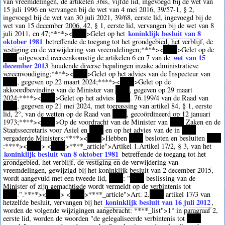
van vreemdelingen, de artikelen 3bis, vijfde lid, ingevoegd bij de wet van
15 juli 1996 en vervangen bij de wet van 4 mei 2016, 39/57-1, § 2,
ingevoegd bij de wet van 30 juli 2021, 39/68, eerste lid, ingevoegd bij de
wet van 15 december 2006, 42, § 1, eerste lid, vervangen bij de wet van 8
koninklijk besluit van 8
juli 2011, en 47;
****><
****
>Gelet op het
oktober 1981
betreffende de toegang tot het grondgebied, het verblijf, de
vestiging en de verwijdering van vreemdelingen;
****><
****
>Gelet op de
wet van 15
****
uitgevoerd overeenkomstig de artikelen 6 en 7 van de
december 2013
houdende diverse bepalingen inzake administratieve
vereenvoudiging;
****><
****
>Gelet op het advies van de Inspecteur van
****
, gegeven op 22 maart 2024;
****><
****
>Gelet op de
akkoordbevinding van de Minister van
****
, gegeven op 29 maart
2024;
****><
****
>Gelet op het advies
****
. 76.199/4 van de Raad van
****
, gegeven op 21 mei 2024, met toepassing van artikel 84, § 1, eerste
lid, 2°, van de wetten op de Raad van
****
, gecoördineerd op 12 januari
1973;
****><
****
>Op de voordracht van de Minister van
****
Zaken en de
Staatssecretaris voor Asiel en
****
en op het advies van de in
****
vergaderde Ministers;
****><
****
>Hebben
****
besloten en besluiten
****
:
****><
****
> <
****
>
****
_article">Artikel 1.Artikel 17/2, § 3, van het
koninklijk besluit van 8 oktober 1981
betreffende de toegang tot het
grondgebied, het verblijf, de vestiging en de verwijdering van
vreemdelingen, gewijzigd bij het koninklijk besluit van 2 december 2015,
wordt aangevuld met een tweede lid,
****
: "
****
beslissing van de
Minister of zijn gemachtigde wordt vermeldt op de verbintenis tot
****
.".
****><
****
> <
****
>
****
_article">Art. 2.
****
artikel 17/3 van
koninklijk besluit van 16 juli 2012
hetzelfde besluit, vervangen bij het
,
worden de volgende wijzigingen aangebracht:
****
_list">1° in paragraaf 2,
eerste lid, worden de woorden "de gelegaliseerde verbintenis tot
****