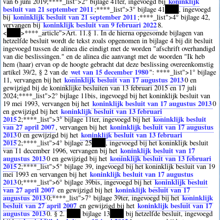
koninklijk
van 6 juni 2019;
****
_list">2° bijlage 41ter, ingevoegd bij
besluit van 21 september 2011
;
****
_list">3° bijlage 41
****
, ingevoegd
koninklijk besluit van 21 september 2011
bij
;
****
_list">4° bijlage 42,
koninklijk besluit van 9 februari 2022
vervangen bij
8
.
<
****
>
****
_article">Art. 11.§ 1. In de hierna opgesomde bijlagen van
hetzelfde besluit wordt de tekst zoals opgenomen in bijlage 4 bij dit besluit
ingevoegd tussen de alinea die eindigt met de worden "afschrift overhandigd
van die beslissingen." en de alinea die aanvangt met de woorden "Ik heb
hem (haar) ervan op de hoogte gebracht dat deze beslissing overeenkomstig
wet van 15 december 1980
artikel 39/2, § 2 van de
":
****
_list">1° bijlage
koninklijk besluit van 17 augustus 2013
11, vervangen bij het
0
en
gewijzigd bij de koninklijke besluiten van 13 februari 2015 en 17 juli
2024;
****
_list">2° bijlage 11bis, ingevoegd bij het koninklijk besluit van
koninklijk besluit van 17 augustus 2013
19 mei 1993, vervangen bij het
0
koninklijk besluit van 13 februari
en gewijzigd bij het
2015
koninklijk besluit
2
;
****
_list">3° bijlage 11ter, ingevoegd bij het
van 27 april 2007
koninklijk besluit van 17 augustus
, vervangen bij het
2013
koninklijk besluit van 13 februari
0
en gewijzigd bij het
2015
2
;
****
_list">4° bijlage 25
****
, ingevoegd bij het koninklijk besluit
koninklijk besluit van 17
van 11 december 1996, vervangen bij het
augustus 2013
koninklijk besluit van 13 februari
0
en gewijzigd bij het
2015
2
;
****
_list">5° bijlage 39, ingevoegd bij het koninklijk besluit van 19
koninklijk besluit van 17 augustus
mei 1993 en vervangen bij het
2013
koninklijk besluit
0
;
****
_list">6° bijlage 39bis, ingevoegd bij het
van 27 april 2007
koninklijk besluit van 17
en gewijzigd bij het
augustus 2013
koninklijk
0
;
****
_list">7° bijlage 39ter, ingevoegd bij het
besluit van 27 april 2007
koninklijk besluit van 17
en gewijzigd bij het
augustus 2013
0
. § 2.
****
bijlage 13
****
bij hetzelfde besluit, ingevoegd