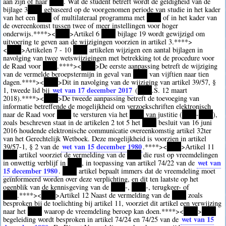
aan zijn of haar
****
. Wat de student betreft wordt de geldigheid van de
bijlage 3
****
gebaseerd op de voorgenomen periode van studie in het kader
van het een
****
of multilateraal programma met
****
of in het kader van
de overeenkomst tussen twee of meer instellingen voor hoger
onderwijs.
****><
****
>Artikel 6
****
bijlage 19 wordt gewijzigd om
uitvoering te geven aan de wijzigingen voorzien in artikel 3.
****>
<
****
>Artikelen 7 - 10
****
artikelen wijzigen een aantal bijlagen in
navolging van twee wetswijzigingen met betrekking tot de procedure voor
de Raad voor
****
.
****><
****
>De eerste aanpassing betreft de wijziging
van de vermelde beroepstermijn in geval van
****
van vijftien naar tien
dagen.
****><
****
>Dit in navolging van de wijziging van artikel 39/57, §
wet van 17 december 2017
1, tweede lid bij
(
****
.S. 12 maart
2018).
****><
****
>De tweede aanpassing betreft de toevoeging van
informatie betreffende de mogelijkheid om verzoekschriften elektronisch
naar de Raad voor
****
te versturen via het
****
van justitie (
****
-
****
),
zoals beschreven staat in de artikelen 2 tot 5 het
****
besluit van 16 juni
2016 houdende elektronische communicatie overeenkomstig artikel 32ter
van het Gerechtelijk Wetboek. Deze mogelijkheid is voorzien in artikel
wet van 15 december 1980
39/57-1, § 2 van de
.
****><
****
>Artikel 11
****
artikel voorziet de vermelding van de
****
die rust op vreemdelingen
wet van
in onwettig verblijf in
****
, in toepassing van artikel 74/22 van de
15 december 1980
.
****
artikel bepaalt immers dat de vreemdeling moet
geïnformeerd worden over deze verplichting, en dit ten laatste op het
ogenblik van de kennisgeving van de
****
-,
****
-, terugkeer- of
****
.
****><
****
>Artikel 12 Naast de vermelding van de
****
zoals
besproken bij de toelichting bij artikel 11, voorziet dit artikel een verwijzing
naar het
****
waarop de vreemdeling beroep kan doen.
****><
****
>
****
wet van 15
begeleiding wordt besproken in artikel 74/24 en 74/25 van de