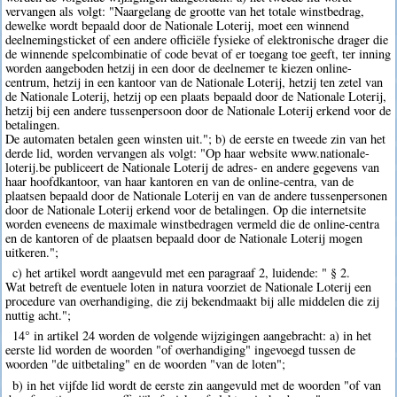
vervangen als volgt: "Naargelang de grootte van het totale winstbedrag,
dewelke wordt bepaald door de Nationale Loterij, moet een winnend
deelnemingsticket of een andere officiële fysieke of elektronische drager die
de winnende spelcombinatie of code bevat of er toegang toe geeft, ter inning
worden aangeboden hetzij in een door de deelnemer te kiezen online-
centrum, hetzij in een kantoor van de Nationale Loterij, hetzij ten zetel van
de Nationale Loterij, hetzij op een plaats bepaald door de Nationale Loterij,
hetzij bij een andere tussenpersoon door de Nationale Loterij erkend voor de
betalingen.
De automaten betalen geen winsten uit."; b) de eerste en tweede zin van het
derde lid, worden vervangen als volgt: "Op haar website www.nationale-
loterij.be publiceert de Nationale Loterij de adres- en andere gegevens van
haar hoofdkantoor, van haar kantoren en van de online-centra, van de
plaatsen bepaald door de Nationale Loterij en van de andere tussenpersonen
door de Nationale Loterij erkend voor de betalingen. Op die internetsite
worden eveneens de maximale winstbedragen vermeld die de online-centra
en de kantoren of de plaatsen bepaald door de Nationale Loterij mogen
uitkeren.";
c) het artikel wordt aangevuld met een paragraaf 2, luidende: " § 2.
Wat betreft de eventuele loten in natura voorziet de Nationale Loterij een
procedure van overhandiging, die zij bekendmaakt bij alle middelen die zij
nuttig acht.";
14° in artikel 24 worden de volgende wijzigingen aangebracht: a) in het
eerste lid worden de woorden "of overhandiging" ingevoegd tussen de
woorden "de uitbetaling" en de woorden "van de loten";
b) in het vijfde lid wordt de eerste zin aangevuld met de woorden "of van