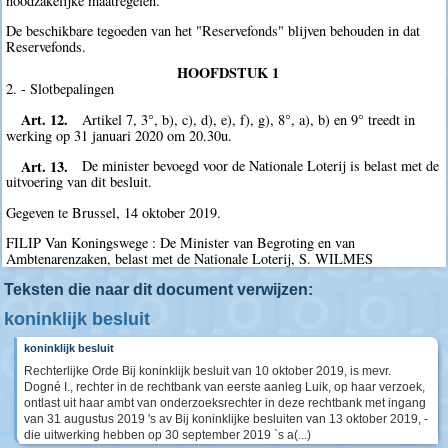
noodzakelijke maatregelen.
De beschikbare tegoeden van het "Reservefonds" blijven behouden in dat
Reservefonds.
HOOFDSTUK 1
2. - Slotbepalingen
Art. 12.
Artikel 7, 3°, b), c), d), e), f), g), 8°, a), b) en 9° treedt in
werking op 31 januari 2020 om 20.30u.
Art. 13.
De minister bevoegd voor de Nationale Loterij is belast met de
uitvoering van dit besluit.
Gegeven te Brussel, 14 oktober 2019.
FILIP Van Koningswege : De Minister van Begroting en van
Ambtenarenzaken, belast met de Nationale Loterij, S. WILMES
Teksten die naar dit document verwijzen:
koninklijk besluit
koninklijk besluit
Rechterlijke Orde Bij koninklijk besluit van 10 oktober 2019, is mevr.
Dogné I., rechter in de rechtbank van eerste aanleg Luik, op haar verzoek,
ontlast uit haar ambt van onderzoeksrechter in deze rechtbank met ingang
van 31 augustus 2019 's av Bij koninklijke besluiten van 13 oktober 2019, -
die uitwerking hebben op 30 september 2019 `s a(...)