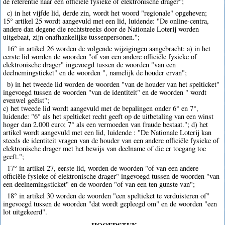
de referentie naar een officiële fysieke of elektronische drager";
c) in het vijfde lid, derde zin, wordt het woord "regionale" opgeheven;
15° artikel 25 wordt aangevuld met een lid, luidende: "De online-centra,
andere dan degene die rechtstreeks door de Nationale Loterij worden
uitgebaat, zijn onafhankelijke tussenpersonen.";
16° in artikel 26 worden de volgende wijzigingen aangebracht: a) in het
eerste lid worden de woorden "of van een andere officiële fysieke of
elektronische drager" ingevoegd tussen de woorden "van een
deelnemingsticket" en de woorden ", namelijk de houder ervan";
b) in het tweede lid worden de woorden "van de houder van het spelticket"
ingevoegd tussen de woorden "van de identiteit" en de woorden " wordt
evenwel geëist";
c) het tweede lid wordt aangevuld met de bepalingen onder 6° en 7°,
luidende: "6° als het spelticket recht geeft op de uitbetaling van een winst
hoger dan 2.000 euro; 7° als een vermoeden van fraude bestaat."; d) het
artikel wordt aangevuld met een lid, luidende : "De Nationale Loterij kan
steeds de identiteit vragen van de houder van een andere officiële fysieke of
elektronische drager met het bewijs van deelname of die er toegang toe
geeft.";
17° in artikel 27, eerste lid, worden de woorden "of van een andere
officiële fysieke of elektronische drager" ingevoegd tussen de woorden "van
een deelnemingsticket" en de woorden "of van een ten gunste van";
18° in artikel 30 worden de woorden "een spelticket te verduisteren of"
ingevoegd tussen de woorden "dat wordt gepleegd om" en de woorden "een
lot uitgekeerd".