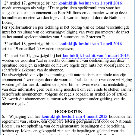
koninklijk besluit van 1 april 2016
2° artikel 17, gewijzigd bij het
,
wordt vervangen als volgt: "De te gebruiken spelformulieren voor het
aangaan van een abonnement op EuroMillions en de manier waarop deze
formulieren moeten worden ingevuld, worden bepaald door de Nationale
Loterij.
Per spelformulier en per trekking is het bedrag van de totaal verschuldigde
inzet het resultaat van de vermenigvuldiging van twee parameters: de inzet
en het aantal spelcombinaties van 5 nummers en 2 sterren.";
koninklijk besluit van 1 april 2016
3° artikel 18, gewijzigd bij het
,
artikel 19 en artikel 20 worden opgeheven;
koninklijk besluit van 4 maart 2015
4° in artikel 31, gewijzigd bij het
,
worden de woorden "zal er slechts continuïteit van deelneming aan deze
openbare loterijen krachtens de nieuwe regels zijn mits het voorafgaand en
schriftelijk akkoord van de abonnee.
De afwezigheid van zijn instemming stelt automatisch een einde aan zijn
abonnement." vervangen door de woorden "zal de speler over deze wijziging
worden geïnformeerd. Indien de speler binnen twee weken na mededeling
van deze informatie geen beslissing meedeelt om een einde te stellen aan het
betreffende abonnement, volgens de regels bepaald in artikel 26 of artikel
32, wordt dit abonnement automatisch verdergezet onder gelding van de
nieuwe regels."
HOOFDSTUK
koninklijk besluit van 4 maart 2015
6. - Wijziging van het
houdende het
reglement van Joker+, een openbare loterij georganiseerd door de Nationale
Loterij, en tot opheffing van de reglementaire bepalingen die betrekking
hebben op Joker+ en gekoppeld zijn aan de bepalingen geldend voor de