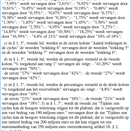
- "3,95%" wordt vervangen door "2,61%"; - "0,92%" wordt vervangen door
"0,61%"; - "0,45%" wordt vervangen door "0,19%"; - "0,48%" wordt
vervangen door "0,35%"; - "0,67%" wordt vervangen door "0,37%"; -
"0,38%" wordt vervangen door "0,26%"; - "1,75%" wordt vervangen door
"1,30%"; - "1,85%" wordt vervangen door "1,45%"; - "3,50%" wordt
vervangen door "2,70%"; - "4,95%" wordt vervangen door "3,27%"; -
"14,85%" wordt vervangen door "10,30%"; - "18,25%" wordt vervangen
door "16,59%"; - "4,8% of 21%" wordt vervangen door "10% of 18%";
c) in § 1, 5°, tweede lid, worden in de eerste kolom "Aantal trekkingen in
de cyclus" de woorden "trekking 6" vervangen door de woorden "trekking 5"
en de woorden "trekking 7" vervangen door de woorden "trekking 6";
d) in § 1, 5°, tweede lid, worden de percentages vermeld in de tweede
kolom "% toegekend aan rang 1" vervangen als volgt: - "43,20%" wordt
vervangen door "50%";
- de eerste "27%" wordt vervangen door "42%"; - de tweede "27%" wordt
vervangen door "42%";
e) in § 1, 5°, tweede lid, worden de percentages vermeld in de derde kolom
"% toegekend aan het reservefonds" vervangen als volgt: - "4,8%" wordt
vervangen door "10%";
- de eerste "21%" wordt vervangen door "18%"; - de tweede "21%" wordt
vervangen door "18%"; f) in § 1, 7°, wordt de tweede zin "Tijdens een
cyclus kan de hoogste winstrang stijgen tot dit plafond, dat is vastgesteld op
een vast bedrag van 190 miljoen euro." vervangen door de zin "Tijdens een
cyclus kan de hoogste winstrang stijgen tot dit plafond, dat is vastgesteld op
een initieel bedrag van 200 miljoen euro en dat kan stijgen tot een
maximumbedrag van 250 miljoen euro overeenkomstig artikel 18, § 2,