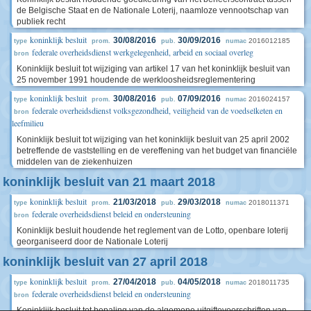
de Belgische Staat en de Nationale Loterij, naamloze vennootschap van
publiek recht
koninklijk besluit
30/08/2016
30/09/2016
2016012185
type
prom.
pub.
numac
federale overheidsdienst werkgelegenheid, arbeid en sociaal overleg
bron
Koninklijk besluit tot wijziging van artikel 17 van het koninklijk besluit van
25 november 1991 houdende de werkloosheidsreglementering
koninklijk besluit
30/08/2016
07/09/2016
2016024157
type
prom.
pub.
numac
federale overheidsdienst volksgezondheid, veiligheid van de voedselketen en
bron
leefmilieu
Koninklijk besluit tot wijziging van het koninklijk besluit van 25 april 2002
betreffende de vaststelling en de vereffening van het budget van financiële
middelen van de ziekenhuizen
koninklijk besluit van 21 maart 2018
koninklijk besluit
21/03/2018
29/03/2018
2018011371
type
prom.
pub.
numac
federale overheidsdienst beleid en ondersteuning
bron
Koninklijk besluit houdende het reglement van de Lotto, openbare loterij
georganiseerd door de Nationale Loterij
koninklijk besluit van 27 april 2018
koninklijk besluit
27/04/2018
04/05/2018
2018011735
type
prom.
pub.
numac
federale overheidsdienst beleid en ondersteuning
bron
Koninklijk besluit tot bepaling van de algemene uitgiftevoorschriften van