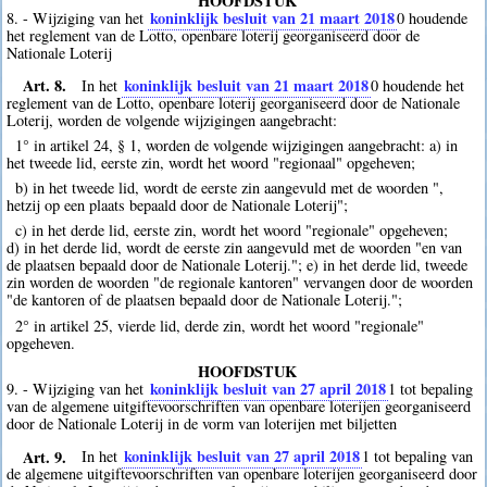
HOOFDSTUK
koninklijk besluit van 21 maart 2018
8. - Wijziging van het
0
houdende
het reglement van de Lotto, openbare loterij georganiseerd door de
Nationale Loterij
Art. 8.
koninklijk besluit van 21 maart 2018
In het
0
houdende het
reglement van de Lotto, openbare loterij georganiseerd door de Nationale
Loterij, worden de volgende wijzigingen aangebracht:
1° in artikel 24, § 1, worden de volgende wijzigingen aangebracht: a) in
het tweede lid, eerste zin, wordt het woord "regionaal" opgeheven;
b) in het tweede lid, wordt de eerste zin aangevuld met de woorden ",
hetzij op een plaats bepaald door de Nationale Loterij";
c) in het derde lid, eerste zin, wordt het woord "regionale" opgeheven;
d) in het derde lid, wordt de eerste zin aangevuld met de woorden "en van
de plaatsen bepaald door de Nationale Loterij."; e) in het derde lid, tweede
zin worden de woorden "de regionale kantoren" vervangen door de woorden
"de kantoren of de plaatsen bepaald door de Nationale Loterij.";
2° in artikel 25, vierde lid, derde zin, wordt het woord "regionale"
opgeheven.
HOOFDSTUK
koninklijk besluit van 27 april 2018
9. - Wijziging van het
1
tot bepaling
van de algemene uitgiftevoorschriften van openbare loterijen georganiseerd
door de Nationale Loterij in de vorm van loterijen met biljetten
Art. 9.
koninklijk besluit van 27 april 2018
In het
1
tot bepaling van
de algemene uitgiftevoorschriften van openbare loterijen georganiseerd door