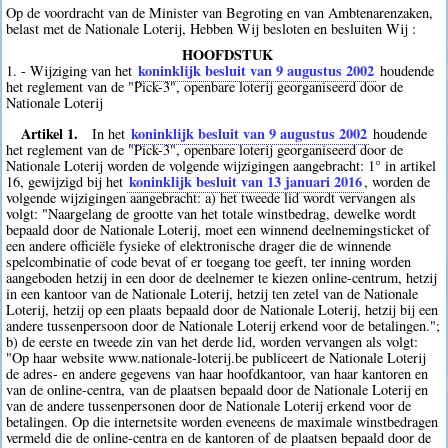
Op de voordracht van de Minister van Begroting en van Ambtenarenzaken,
belast met de Nationale Loterij, Hebben Wij besloten en besluiten Wij :
HOOFDSTUK
koninklijk besluit van 9 augustus 2002
1. - Wijziging van het
houdende
het reglement van de "Pick-3", openbare loterij georganiseerd door de
Nationale Loterij
Artikel 1.
koninklijk besluit van 9 augustus 2002
In het
houdende
het reglement van de "Pick-3", openbare loterij georganiseerd door de
Nationale Loterij worden de volgende wijzigingen aangebracht: 1° in artikel
koninklijk besluit van 13 januari 2016
16, gewijzigd bij het
, worden de
volgende wijzigingen aangebracht: a) het tweede lid wordt vervangen als
volgt: "Naargelang de grootte van het totale winstbedrag, dewelke wordt
bepaald door de Nationale Loterij, moet een winnend deelnemingsticket of
een andere officiële fysieke of elektronische drager die de winnende
spelcombinatie of code bevat of er toegang toe geeft, ter inning worden
aangeboden hetzij in een door de deelnemer te kiezen online-centrum, hetzij
in een kantoor van de Nationale Loterij, hetzij ten zetel van de Nationale
Loterij, hetzij op een plaats bepaald door de Nationale Loterij, hetzij bij een
andere tussenpersoon door de Nationale Loterij erkend voor de betalingen.";
b) de eerste en tweede zin van het derde lid, worden vervangen als volgt:
"Op haar website www.nationale-loterij.be publiceert de Nationale Loterij
de adres- en andere gegevens van haar hoofdkantoor, van haar kantoren en
van de online-centra, van de plaatsen bepaald door de Nationale Loterij en
van de andere tussenpersonen door de Nationale Loterij erkend voor de
betalingen. Op die internetsite worden eveneens de maximale winstbedragen
vermeld die de online-centra en de kantoren of de plaatsen bepaald door de