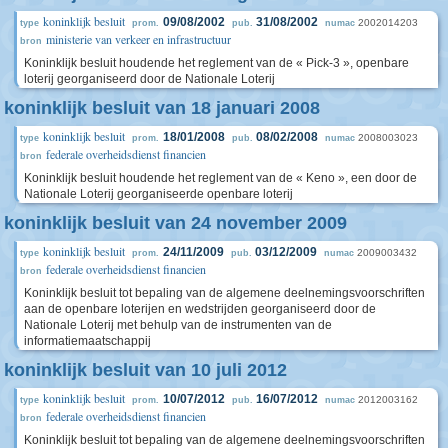
koninklijk besluit
09/08/2002
31/08/2002
2002014203
type
prom.
pub.
numac
ministerie van verkeer en infrastructuur
bron
Koninklijk besluit houdende het reglement van de « Pick-3 », openbare
loterij georganiseerd door de Nationale Loterij
koninklijk besluit van 18 januari 2008
koninklijk besluit
18/01/2008
08/02/2008
2008003023
type
prom.
pub.
numac
federale overheidsdienst financien
bron
Koninklijk besluit houdende het reglement van de « Keno », een door de
Nationale Loterij georganiseerde openbare loterij
koninklijk besluit van 24 november 2009
koninklijk besluit
24/11/2009
03/12/2009
2009003432
type
prom.
pub.
numac
federale overheidsdienst financien
bron
Koninklijk besluit tot bepaling van de algemene deelnemingsvoorschriften
aan de openbare loterijen en wedstrijden georganiseerd door de
Nationale Loterij met behulp van de instrumenten van de
informatiemaatschappij
koninklijk besluit van 10 juli 2012
koninklijk besluit
10/07/2012
16/07/2012
2012003162
type
prom.
pub.
numac
federale overheidsdienst financien
bron
Koninklijk besluit tot bepaling van de algemene deelnemingsvoorschriften