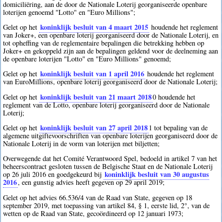
domiciliëring, aan de door de Nationale Loterij georganiseerde openbare
loterijen genoemd "Lotto" en "Euro Millions";
koninklijk besluit van 4 maart 2015
Gelet op het
houdende het reglement
van Joker+, een openbare loterij georganiseerd door de Nationale Loterij, en
tot opheffing van de reglementaire bepalingen die betrekking hebben op
Joker+ en gekoppeld zijn aan de bepalingen geldend voor de deelneming aan
de openbare loterijen "Lotto" en "Euro Millions" genoemd;
koninklijk besluit van 1 april 2016
Gelet op het
houdende het reglement
van EuroMillions, openbare loterij georganiseerd door de Nationale Loterij;
koninklijk besluit van 21 maart 2018
Gelet op het
0
houdende het
reglement van de Lotto, openbare loterij georganiseerd door de Nationale
Loterij;
koninklijk besluit van 27 april 2018
Gelet op het
1
tot bepaling van de
algemene uitgiftevoorschriften van openbare loterijen georganiseerd door de
Nationale Loterij in de vorm van loterijen met biljetten;
Overwegende dat het Comité Verantwoord Spel, bedoeld in artikel 7 van het
beheerscontract gesloten tussen de Belgische Staat en de Nationale Loterij
koninklijk besluit van 30 augustus
op 26 juli 2016 en goedgekeurd bij
2016
, een gunstig advies heeft gegeven op 29 april 2019;
Gelet op het advies 66.536/4 van de Raad van State, gegeven op 18
september 2019, met toepassing van artikel 84, § 1, eerste lid, 2°, van de
wetten op de Raad van State, gecoördineerd op 12 januari 1973;