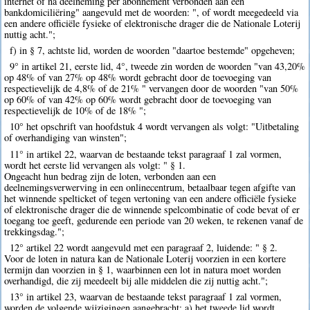
internet of na deelneming per abonnement verbonden aan een
bankdomiciliëring" aangevuld met de woorden: ", of wordt meegedeeld via
een andere officiële fysieke of elektronische drager die de Nationale Loterij
nuttig acht.";
f) in § 7, achtste lid, worden de woorden "daartoe bestemde" opgeheven;
9° in artikel 21, eerste lid, 4°, tweede zin worden de woorden "van 43,20%
op 48% of van 27% op 48% wordt gebracht door de toevoeging van
respectievelijk de 4,8% of de 21% " vervangen door de woorden "van 50%
op 60% of van 42% op 60% wordt gebracht door de toevoeging van
respectievelijk de 10% of de 18% ";
10° het opschrift van hoofdstuk 4 wordt vervangen als volgt: "Uitbetaling
of overhandiging van winsten";
11° in artikel 22, waarvan de bestaande tekst paragraaf 1 zal vormen,
wordt het eerste lid vervangen als volgt: " § 1.
Ongeacht hun bedrag zijn de loten, verbonden aan een
deelnemingsverwerving in een onlinecentrum, betaalbaar tegen afgifte van
het winnende spelticket of tegen vertoning van een andere officiële fysieke
of elektronische drager die de winnende spelcombinatie of code bevat of er
toegang toe geeft, gedurende een periode van 20 weken, te rekenen vanaf de
trekkingsdag.";
12° artikel 22 wordt aangevuld met een paragraaf 2, luidende: " § 2.
Voor de loten in natura kan de Nationale Loterij voorzien in een kortere
termijn dan voorzien in § 1, waarbinnen een lot in natura moet worden
overhandigd, die zij meedeelt bij alle middelen die zij nuttig acht.";
13° in artikel 23, waarvan de bestaande tekst paragraaf 1 zal vormen,
worden de volgende wijzigingen aangebracht: a) het tweede lid wordt