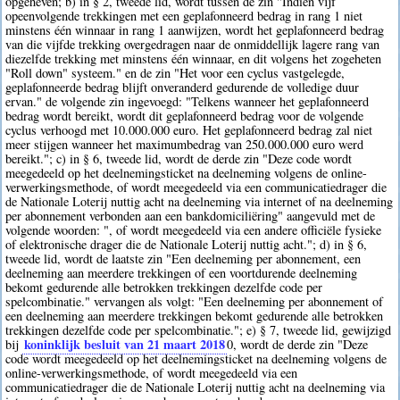
opgeheven; b) in § 2, tweede lid, wordt tussen de zin "Indien vijf
opeenvolgende trekkingen met een geplafonneerd bedrag in rang 1 niet
minstens één winnaar in rang 1 aanwijzen, wordt het geplafonneerd bedrag
van die vijfde trekking overgedragen naar de onmiddellijk lagere rang van
diezelfde trekking met minstens één winnaar, en dit volgens het zogeheten
"Roll down" systeem." en de zin "Het voor een cyclus vastgelegde,
geplafonneerde bedrag blijft onveranderd gedurende de volledige duur
ervan." de volgende zin ingevoegd: "Telkens wanneer het geplafonneerd
bedrag wordt bereikt, wordt dit geplafonneerd bedrag voor de volgende
cyclus verhoogd met 10.000.000 euro. Het geplafonneerd bedrag zal niet
meer stijgen wanneer het maximumbedrag van 250.000.000 euro werd
bereikt."; c) in § 6, tweede lid, wordt de derde zin "Deze code wordt
meegedeeld op het deelnemingsticket na deelneming volgens de online-
verwerkingsmethode, of wordt meegedeeld via een communicatiedrager die
de Nationale Loterij nuttig acht na deelneming via internet of na deelneming
per abonnement verbonden aan een bankdomiciliëring" aangevuld met de
volgende woorden: ", of wordt meegedeeld via een andere officiële fysieke
of elektronische drager die de Nationale Loterij nuttig acht."; d) in § 6,
tweede lid, wordt de laatste zin "Een deelneming per abonnement, een
deelneming aan meerdere trekkingen of een voortdurende deelneming
bekomt gedurende alle betrokken trekkingen dezelfde code per
spelcombinatie." vervangen als volgt: "Een deelneming per abonnement of
een deelneming aan meerdere trekkingen bekomt gedurende alle betrokken
trekkingen dezelfde code per spelcombinatie."; e) § 7, tweede lid, gewijzigd
koninklijk besluit van 21 maart 2018
bij
0
, wordt de derde zin "Deze
code wordt meegedeeld op het deelnemingsticket na deelneming volgens de
online-verwerkingsmethode, of wordt meegedeeld via een
communicatiedrager die de Nationale Loterij nuttig acht na deelneming via