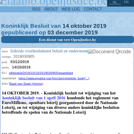
^
-
NL
FR
RSS
ABOUT
WEB LOG
CONTACT
Koninklijk Besluit van
14
oktober
2019
gepubliceerd op
03
december
2019
Een dienst van vzw OpenJustice.be
federale overheidsdienst beleid en ondersteuning
bron
2019030905
numac
03/12/2019
pub.
14/10/2019
prom.
ELI
eli/besluit/2019/10/14/2019030905/staatsblad
staatsblad
https://www.ejustice.just.fgov.be/cgi/article_body(...)
links
Raad van State (chrono)
14 OKTOBER 2019. - Koninklijk besluit tot wijziging van het
koninklijk besluit van 1 april 2016
houdende het reglement van
EuroMillions, openbare loterij georganiseerd door de Nationale
Loterij, en tot wijziging van diverse andere koninklijke besluiten
betreffende de spelen van de Nationale Loterij