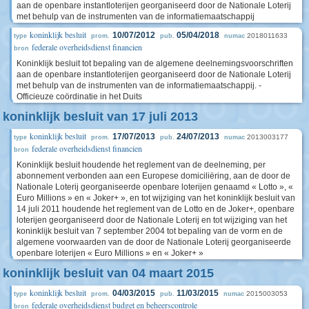
aan de openbare instantloterijen georganiseerd door de Nationale Loterij
met behulp van de instrumenten van de informatiemaatschappij
koninklijk besluit
10/07/2012
05/04/2018
2018011633
type
prom.
pub.
numac
federale overheidsdienst financien
bron
Koninklijk besluit tot bepaling van de algemene deelnemingsvoorschriften
aan de openbare instantloterijen georganiseerd door de Nationale Loterij
met behulp van de instrumenten van de informatiemaatschappij. -
Officieuze coördinatie in het Duits
koninklijk besluit van 17 juli 2013
koninklijk besluit
17/07/2013
24/07/2013
2013003177
type
prom.
pub.
numac
federale overheidsdienst financien
bron
Koninklijk besluit houdende het reglement van de deelneming, per
abonnement verbonden aan een Europese domiciliëring, aan de door de
Nationale Loterij georganiseerde openbare loterijen genaamd « Lotto », «
Euro Millions » en « Joker+ », en tot wijziging van het koninklijk besluit van
14 juli 2011 houdende het reglement van de Lotto en de Joker+, openbare
loterijen georganiseerd door de Nationale Loterij en tot wijziging van het
koninklijk besluit van 7 september 2004 tot bepaling van de vorm en de
algemene voorwaarden van de door de Nationale Loterij georganiseerde
openbare loterijen « Euro Millions » en « Joker+ »
koninklijk besluit van 04 maart 2015
koninklijk besluit
04/03/2015
11/03/2015
2015003053
type
prom.
pub.
numac
federale overheidsdienst budget en beheerscontrole
bron