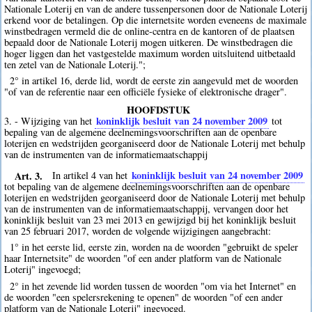
Nationale Loterij en van de andere tussenpersonen door de Nationale Loterij
erkend voor de betalingen. Op die internetsite worden eveneens de maximale
winstbedragen vermeld die de online-centra en de kantoren of de plaatsen
bepaald door de Nationale Loterij mogen uitkeren. De winstbedragen die
hoger liggen dan het vastgestelde maximum worden uitsluitend uitbetaald
ten zetel van de Nationale Loterij.";
2° in artikel 16, derde lid, wordt de eerste zin aangevuld met de woorden
"of van de referentie naar een officiële fysieke of elektronische drager".
HOOFDSTUK
koninklijk besluit van 24 november 2009
3. - Wijziging van het
tot
bepaling van de algemene deelnemingsvoorschriften aan de openbare
loterijen en wedstrijden georganiseerd door de Nationale Loterij met behulp
van de instrumenten van de informatiemaatschappij
Art. 3.
koninklijk besluit van 24 november 2009
In artikel 4 van het
tot bepaling van de algemene deelnemingsvoorschriften aan de openbare
loterijen en wedstrijden georganiseerd door de Nationale Loterij met behulp
van de instrumenten van de informatiemaatschappij, vervangen door het
koninklijk besluit van 23 mei 2013 en gewijzigd bij het koninklijk besluit
van 25 februari 2017, worden de volgende wijzigingen aangebracht:
1° in het eerste lid, eerste zin, worden na de woorden "gebruikt de speler
haar Internetsite" de woorden "of een ander platform van de Nationale
Loterij" ingevoegd;
2° in het zevende lid worden tussen de woorden "om via het Internet" en
de woorden "een spelersrekening te openen" de woorden "of een ander
platform van de Nationale Loterij" ingevoegd.