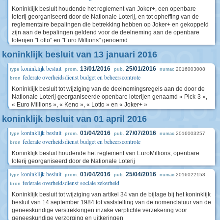
Koninklijk besluit houdende het reglement van Joker+, een openbare
loterij georganiseerd door de Nationale Loterij, en tot opheffing van de
reglementaire bepalingen die betrekking hebben op Joker+ en gekoppeld
zijn aan de bepalingen geldend voor de deelneming aan de openbare
loterijen "Lotto" en "Euro Millions" genoemd
koninklijk besluit van 13 januari 2016
koninklijk besluit
13/01/2016
25/01/2016
2016003008
type
prom.
pub.
numac
federale overheidsdienst budget en beheerscontrole
bron
Koninklijk besluit tot wijziging van de deelnemingsregels aan de door de
Nationale Loterij georganiseerde openbare loterijen genaamd « Pick-3 »,
« Euro Millions », « Keno », « Lotto » en « Joker+ »
koninklijk besluit van 01 april 2016
koninklijk besluit
01/04/2016
27/07/2016
2016003257
type
prom.
pub.
numac
federale overheidsdienst budget en beheerscontrole
bron
Koninklijk besluit houdende het reglement van EuroMillions, openbare
loterij georganiseerd door de Nationale Loterij
koninklijk besluit
01/04/2016
25/04/2016
2016022158
type
prom.
pub.
numac
federale overheidsdienst sociale zekerheid
bron
Koninklijk besluit tot wijziging van artikel 34 van de bijlage bij het koninklijk
besluit van 14 september 1984 tot vaststelling van de nomenclatuur van de
geneeskundige verstrekkingen inzake verplichte verzekering voor
geneeskundige verzorging en uitkeringen