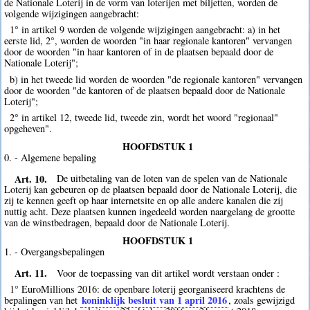
de Nationale Loterij in de vorm van loterijen met biljetten, worden de
volgende wijzigingen aangebracht:
1° in artikel 9 worden de volgende wijzigingen aangebracht: a) in het
eerste lid, 2°, worden de woorden "in haar regionale kantoren" vervangen
door de woorden "in haar kantoren of in de plaatsen bepaald door de
Nationale Loterij";
b) in het tweede lid worden de woorden "de regionale kantoren" vervangen
door de woorden "de kantoren of de plaatsen bepaald door de Nationale
Loterij";
2° in artikel 12, tweede lid, tweede zin, wordt het woord "regionaal"
opgeheven".
HOOFDSTUK 1
0. - Algemene bepaling
Art. 10.
De uitbetaling van de loten van de spelen van de Nationale
Loterij kan gebeuren op de plaatsen bepaald door de Nationale Loterij, die
zij te kennen geeft op haar internetsite en op alle andere kanalen die zij
nuttig acht. Deze plaatsen kunnen ingedeeld worden naargelang de grootte
van de winstbedragen, bepaald door de Nationale Loterij.
HOOFDSTUK 1
1. - Overgangsbepalingen
Art. 11.
Voor de toepassing van dit artikel wordt verstaan onder :
1° EuroMillions 2016: de openbare loterij georganiseerd krachtens de
koninklijk besluit van 1 april 2016
bepalingen van het
, zoals gewijzigd