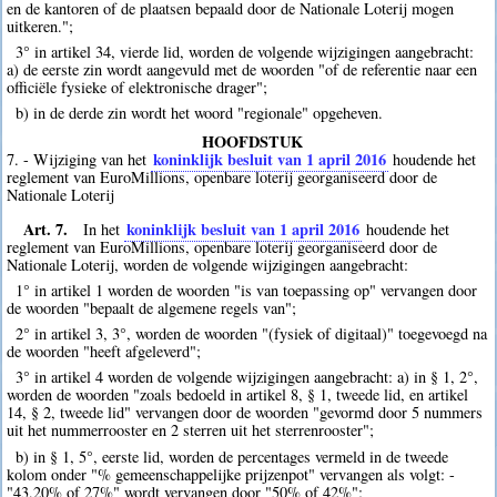
en de kantoren of de plaatsen bepaald door de Nationale Loterij mogen
uitkeren.";
3° in artikel 34, vierde lid, worden de volgende wijzigingen aangebracht:
a) de eerste zin wordt aangevuld met de woorden "of de referentie naar een
officiële fysieke of elektronische drager";
b) in de derde zin wordt het woord "regionale" opgeheven.
HOOFDSTUK
koninklijk besluit van 1 april 2016
7. - Wijziging van het
houdende het
reglement van EuroMillions, openbare loterij georganiseerd door de
Nationale Loterij
Art. 7.
koninklijk besluit van 1 april 2016
In het
houdende het
reglement van EuroMillions, openbare loterij georganiseerd door de
Nationale Loterij, worden de volgende wijzigingen aangebracht:
1° in artikel 1 worden de woorden "is van toepassing op" vervangen door
de woorden "bepaalt de algemene regels van";
2° in artikel 3, 3°, worden de woorden "(fysiek of digitaal)" toegevoegd na
de woorden "heeft afgeleverd";
3° in artikel 4 worden de volgende wijzigingen aangebracht: a) in § 1, 2°,
worden de woorden "zoals bedoeld in artikel 8, § 1, tweede lid, en artikel
14, § 2, tweede lid" vervangen door de woorden "gevormd door 5 nummers
uit het nummerrooster en 2 sterren uit het sterrenrooster";
b) in § 1, 5°, eerste lid, worden de percentages vermeld in de tweede
kolom onder "% gemeenschappelijke prijzenpot" vervangen als volgt: -
"43,20% of 27%" wordt vervangen door "50% of 42%";