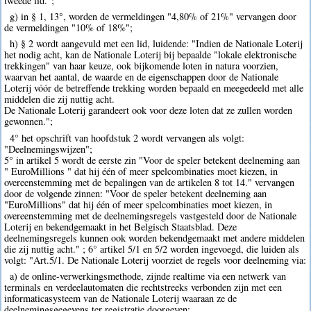
tweede lid.";
g) in § 1, 13°, worden de vermeldingen "4,80% of 21%" vervangen door
de vermeldingen "10% of 18%";
h) § 2 wordt aangevuld met een lid, luidende: "Indien de Nationale Loterij
het nodig acht, kan de Nationale Loterij bij bepaalde "lokale elektronische
trekkingen" van haar keuze, ook bijkomende loten in natura voorzien,
waarvan het aantal, de waarde en de eigenschappen door de Nationale
Loterij vóór de betreffende trekking worden bepaald en meegedeeld met alle
middelen die zij nuttig acht.
De Nationale Loterij garandeert ook voor deze loten dat ze zullen worden
gewonnen.";
4° het opschrift van hoofdstuk 2 wordt vervangen als volgt:
"Deelnemingswijzen";
5° in artikel 5 wordt de eerste zin "Voor de speler betekent deelneming aan
" EuroMillions " dat hij één of meer spelcombinaties moet kiezen, in
overeenstemming met de bepalingen van de artikelen 8 tot 14." vervangen
door de volgende zinnen: "Voor de speler betekent deelneming aan
"EuroMillions" dat hij één of meer spelcombinaties moet kiezen, in
overeenstemming met de deelnemingsregels vastgesteld door de Nationale
Loterij en bekendgemaakt in het Belgisch Staatsblad. Deze
deelnemingsregels kunnen ook worden bekendgemaakt met andere middelen
die zij nuttig acht." ; 6° artikel 5/1 en 5/2 worden ingevoegd, die luiden als
volgt: "Art.5/1. De Nationale Loterij voorziet de regels voor deelneming via:
a) de online-verwerkingsmethode, zijnde realtime via een netwerk van
terminals en verdeelautomaten die rechtstreeks verbonden zijn met een
informaticasysteem van de Nationale Loterij waaraan ze de
deelnemingsgegevens ter registratie doorgeven;