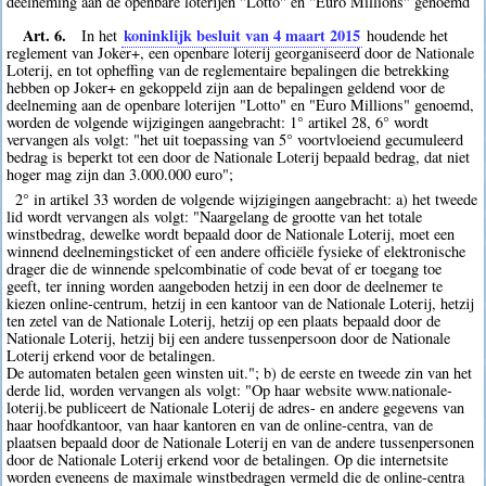
deelneming aan de openbare loterijen "Lotto" en "Euro Millions" genoemd
Art. 6.
koninklijk besluit van 4 maart 2015
In het
houdende het
reglement van Joker+, een openbare loterij georganiseerd door de Nationale
Loterij, en tot opheffing van de reglementaire bepalingen die betrekking
hebben op Joker+ en gekoppeld zijn aan de bepalingen geldend voor de
deelneming aan de openbare loterijen "Lotto" en "Euro Millions" genoemd,
worden de volgende wijzigingen aangebracht: 1° artikel 28, 6° wordt
vervangen als volgt: "het uit toepassing van 5° voortvloeiend gecumuleerd
bedrag is beperkt tot een door de Nationale Loterij bepaald bedrag, dat niet
hoger mag zijn dan 3.000.000 euro";
2° in artikel 33 worden de volgende wijzigingen aangebracht: a) het tweede
lid wordt vervangen als volgt: "Naargelang de grootte van het totale
winstbedrag, dewelke wordt bepaald door de Nationale Loterij, moet een
winnend deelnemingsticket of een andere officiële fysieke of elektronische
drager die de winnende spelcombinatie of code bevat of er toegang toe
geeft, ter inning worden aangeboden hetzij in een door de deelnemer te
kiezen online-centrum, hetzij in een kantoor van de Nationale Loterij, hetzij
ten zetel van de Nationale Loterij, hetzij op een plaats bepaald door de
Nationale Loterij, hetzij bij een andere tussenpersoon door de Nationale
Loterij erkend voor de betalingen.
De automaten betalen geen winsten uit."; b) de eerste en tweede zin van het
derde lid, worden vervangen als volgt: "Op haar website www.nationale-
loterij.be publiceert de Nationale Loterij de adres- en andere gegevens van
haar hoofdkantoor, van haar kantoren en van de online-centra, van de
plaatsen bepaald door de Nationale Loterij en van de andere tussenpersonen
door de Nationale Loterij erkend voor de betalingen. Op die internetsite
worden eveneens de maximale winstbedragen vermeld die de online-centra