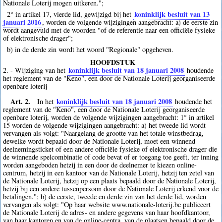
Nationale Loterij mogen uitkeren.";
koninklijk besluit van 13
2° in artikel 17, vierde lid, gewijzigd bij het
januari 2016
, worden de volgende wijzigingen aangebracht: a) de eerste zin
wordt aangevuld met de woorden "of de referentie naar een officiële fysieke
of elektronische drager";
b) in de derde zin wordt het woord "Regionale" opgeheven.
HOOFDSTUK
koninklijk besluit van 18 januari 2008
2. - Wijziging van het
houdende
het reglement van de "Keno", een door de Nationale Loterij georganiseerde
openbare loterij
Art. 2.
koninklijk besluit van 18 januari 2008
In het
houdende het
reglement van de "Keno", een door de Nationale Loterij georganiseerde
openbare loterij, worden de volgende wijzigingen aangebracht: 1° in artikel
15 worden de volgende wijzigingen aangebracht: a) het tweede lid wordt
vervangen als volgt: "Naargelang de grootte van het totale winstbedrag,
dewelke wordt bepaald door de Nationale Loterij, moet een winnend
deelnemingsticket of een andere officiële fysieke of elektronische drager die
de winnende spelcombinatie of code bevat of er toegang toe geeft, ter inning
worden aangeboden hetzij in een door de deelnemer te kiezen online-
centrum, hetzij in een kantoor van de Nationale Loterij, hetzij ten zetel van
de Nationale Loterij, hetzij op een plaats bepaald door de Nationale Loterij,
hetzij bij een andere tussenpersoon door de Nationale Loterij erkend voor de
betalingen."; b) de eerste, tweede en derde zin van het derde lid, worden
vervangen als volgt: "Op haar website www.nationale-loterij.be publiceert
de Nationale Loterij de adres- en andere gegevens van haar hoofdkantoor,
van haar kantoren en van de online-centra, van de plaatsen bepaald door de