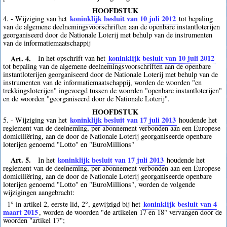
HOOFDSTUK
koninklijk besluit van 10 juli 2012
4. - Wijziging van het
tot bepaling
van de algemene deelnemingsvoorschriften aan de openbare instantloterijen
georganiseerd door de Nationale Loterij met behulp van de instrumenten
van de informatiemaatschappij
Art. 4.
koninklijk besluit van 10 juli 2012
In het opschrift van het
tot bepaling van de algemene deelnemingsvoorschriften aan de openbare
instantloterijen georganiseerd door de Nationale Loterij met behulp van de
instrumenten van de informatiemaatschappij, worden de woorden "en
trekkingsloterijen" ingevoegd tussen de woorden "openbare instantloterijen"
en de woorden "georganiseerd door de Nationale Loterij".
HOOFDSTUK
koninklijk besluit van 17 juli 2013
5. - Wijziging van het
houdende het
reglement van de deelneming, per abonnement verbonden aan een Europese
domiciliëring, aan de door de Nationale Loterij georganiseerde openbare
loterijen genoemd "Lotto" en "EuroMillions"
Art. 5.
koninklijk besluit van 17 juli 2013
In het
houdende het
reglement van de deelneming, per abonnement verbonden aan een Europese
domiciliëring, aan de door de Nationale Loterij georganiseerde openbare
loterijen genoemd "Lotto" en "EuroMillions", worden de volgende
wijzigingen aangebracht:
koninklijk besluit van 4
1° in artikel 2, eerste lid, 2°, gewijzigd bij het
maart 2015
, worden de woorden "de artikelen 17 en 18" vervangen door de
woorden "artikel 17";