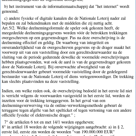
b) het instrument van de informatiemaatschappij dat "het internet" wordt
genoemd;
c) andere fysieke of digitale kanalen die de Nationale Loterij nader zal
bepalen en zal bekendmaken met de middelen die zij nuttig acht.
Art.5/2. Welke deelnemingsformule de speler ook gekozen heeft, de
meegedeelde deelnemingsgegevens worden vóór de betrokken trekkingen
overgeschreven op een gegevensdrager. Pas na deze overschrijving is de
deelneming effectief en geldig. De waarborg van integriteit en
onveranderlijkheid van de overgeschreven gegevens op de drager maakt het
voorwerp uit van een vaststelling door een gerechtsdeurwaarder na de
sluiting van de periode gedurende dewelke de voormelde overschrijvingen
hebben plaatsgevonden, wat ook de aard is van de gegevensdrager gekozen
door de Nationale Loterij. Bij onverwachte afwezigheid van de
gerechtsdeurwaarder gebeurt voormelde vaststelling door de gedelegeerd
bestuurder van de Nationale Loterij of diens vertegenwoordiger. De trekking
kan slechts plaatsvinden na deze vaststelling.
Indien, om welke reden ook, de overschrijving bedoeld in het eerste lid niet
is verricht volgens de voorwaarden vastgesteld in het eerste lid, worden de
inzetten voor de trekking teruggegeven. In het geval van een
deelnemingsverwerving via de online-verwerkingsmethode gebeurt de
teruggave tegen afgifte van het spelticket of tegen vertoning van een andere
officiële fysieke of elektronische drager." ;
7° de artikelen 6 tot en met 14/1 worden opgeheven;
8° in artikel 18 worden de volgende wijzigingen aangebracht: a) in § 2,
eerste lid, eerste zin worden de woorden "van 190.000.000 EUR"