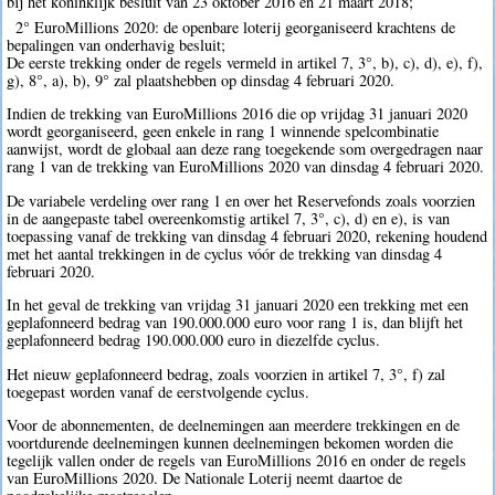
bij het koninklijk besluit van 23 oktober 2016 en 21 maart 2018;
2° EuroMillions 2020: de openbare loterij georganiseerd krachtens de
bepalingen van onderhavig besluit;
De eerste trekking onder de regels vermeld in artikel 7, 3°, b), c), d), e), f),
g), 8°, a), b), 9° zal plaatshebben op dinsdag 4 februari 2020.
Indien de trekking van EuroMillions 2016 die op vrijdag 31 januari 2020
wordt georganiseerd, geen enkele in rang 1 winnende spelcombinatie
aanwijst, wordt de globaal aan deze rang toegekende som overgedragen naar
rang 1 van de trekking van EuroMillions 2020 van dinsdag 4 februari 2020.
De variabele verdeling over rang 1 en over het Reservefonds zoals voorzien
in de aangepaste tabel overeenkomstig artikel 7, 3°, c), d) en e), is van
toepassing vanaf de trekking van dinsdag 4 februari 2020, rekening houdend
met het aantal trekkingen in de cyclus vóór de trekking van dinsdag 4
februari 2020.
In het geval de trekking van vrijdag 31 januari 2020 een trekking met een
geplafonneerd bedrag van 190.000.000 euro voor rang 1 is, dan blijft het
geplafonneerd bedrag 190.000.000 euro in diezelfde cyclus.
Het nieuw geplafonneerd bedrag, zoals voorzien in artikel 7, 3°, f) zal
toegepast worden vanaf de eerstvolgende cyclus.
Voor de abonnementen, de deelnemingen aan meerdere trekkingen en de
voortdurende deelnemingen kunnen deelnemingen bekomen worden die
tegelijk vallen onder de regels van EuroMillions 2016 en onder de regels
van EuroMillions 2020. De Nationale Loterij neemt daartoe de