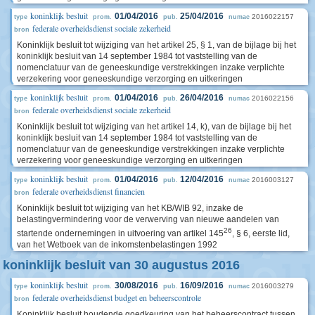
koninklijk besluit
01/04/2016
25/04/2016
2016022157
type
prom.
pub.
numac
federale overheidsdienst sociale zekerheid
bron
Koninklijk besluit tot wijziging van het artikel 25, § 1, van de bijlage bij het
koninklijk besluit van 14 september 1984 tot vaststelling van de
nomenclatuur van de geneeskundige verstrekkingen inzake verplichte
verzekering voor geneeskundige verzorging en uitkeringen
koninklijk besluit
01/04/2016
26/04/2016
2016022156
type
prom.
pub.
numac
federale overheidsdienst sociale zekerheid
bron
Koninklijk besluit tot wijziging van het artikel 14, k), van de bijlage bij het
koninklijk besluit van 14 september 1984 tot vaststelling van de
nomenclatuur van de geneeskundige verstrekkingen inzake verplichte
verzekering voor geneeskundige verzorging en uitkeringen
koninklijk besluit
01/04/2016
12/04/2016
2016003127
type
prom.
pub.
numac
federale overheidsdienst financien
bron
Koninklijk besluit tot wijziging van het KB/WIB 92, inzake de
belastingvermindering voor de verwerving van nieuwe aandelen van
26
startende ondernemingen in uitvoering van artikel 145
, § 6, eerste lid,
van het Wetboek van de inkomstenbelastingen 1992
koninklijk besluit van 30 augustus 2016
koninklijk besluit
30/08/2016
16/09/2016
2016003279
type
prom.
pub.
numac
federale overheidsdienst budget en beheerscontrole
bron
Koninklijk besluit houdende goedkeuring van het beheerscontract tussen