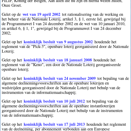
FILIP, Koning der Belgen, Aan allen die nu zijn en hierna wezen zullen,
Onze Groet.
wet van 19 april 2002
Gelet op de
tot rationalisering van de werking en
het beheer van de Nationale Loterij, artikel 3, § 1, eerste lid, gewijzigd bij
de Programmawet I van 24 december 2002 en de wet van 10 januari 2010,
en artikel 6, § 1, 1°, gewijzigd bij de Programmawet I van 24 december
2002;
koninklijk besluit van 9 augustus 2002
Gelet op het
houdende het
reglement van de "Pick-3", openbare loterij georganiseerd door de Nationale
Loterij;
koninklijk besluit van 18 januari 2008
Gelet op het
houdende het
reglement van de "Keno", een door de Nationale Loterij georganiseerde
openbare loterij;
koninklijk besluit van 24 november 2009
Gelet op het
tot bepaling van de
algemene deelnemingsvoorschriften aan de openbare loterijen en
wedstrijden georganiseerd door de Nationale Loterij met behulp van de
instrumenten van de informatiemaatschappij;
koninklijk besluit van 10 juli 2012
Gelet op het
tot bepaling van de
algemene deelnemingsvoorschriften aan de openbare instantloterijen
georganiseerd door de Nationale Loterij met behulp van de instrumenten
van de informatiemaatschappij;
koninklijk besluit van 17 juli 2013
Gelet op het
houdende het reglement
van de deelneming, per abonnement verbonden aan een Europese