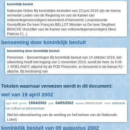
koninklijk besluit
Nationale Orden Bij koninklijke besluiten van 23 juni 2019 zijn de hierna
vermelde Leden van de Regering en van de Kamer van
volksvertegenwoordigers bevorderd of benoemd: Leopoldsorde
Grootofficier De heer François BELLOT Minister va De heer Siegfried
BRACKE Voorzitter van de Kamer van volksvertegenwoordigers Mevr.
Patricia C(...)
benoeming door koninklijk besluit
benoeming door koninklijk besluit
Personeel. - Benoemingen Bij koninklijk besluit van 14 oktober 2019, dat
uitwerking heeft met ingang van 1 november 2019, wordt de heer Jo H.M-
J. ROELANDT, attaché bij de FOD Financiën, er benoemd in de klasse A2 -
attaché. Bij beslissing van
Teksten waarnaar verwezen wordt in dit document:
wet van 19 april 2002
wet
ministerie
19/04/2002
04/05/2002
2002014105
type
prom.
pub.
numac
bron
van verkeer en infrastructuur
Wet tot rationalisering van de werking en het beheer van de Nationale
Loterij
koninklijk besluit van 09 augustus 2002