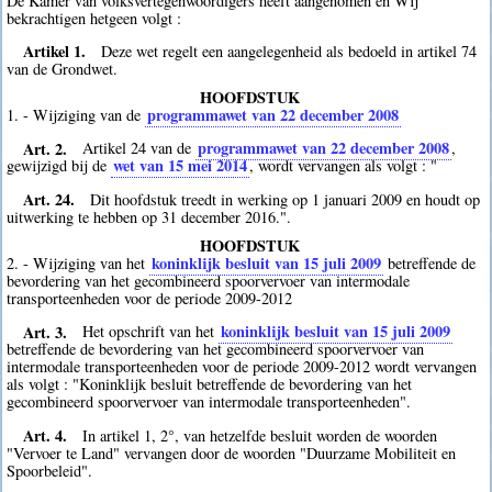
De Kamer van volksvertegenwoordigers heeft aangenomen en Wij
bekrachtigen hetgeen volgt :
Artikel 1.
Deze wet regelt een aangelegenheid als bedoeld in artikel 74
van de Grondwet.
HOOFDSTUK
programmawet van 22 december 2008
1. - Wijziging van de
Art. 2.
programmawet van 22 december 2008
Artikel 24 van de
,
wet van 15 mei 2014
gewijzigd bij de
, wordt vervangen als volgt : "
Art. 24.
Dit hoofdstuk treedt in werking op 1 januari 2009 en houdt op
uitwerking te hebben op 31 december 2016.".
HOOFDSTUK
koninklijk besluit van 15 juli 2009
2. - Wijziging van het
betreffende de
bevordering van het gecombineerd spoorvervoer van intermodale
transporteenheden voor de periode 2009-2012
Art. 3.
koninklijk besluit van 15 juli 2009
Het opschrift van het
betreffende de bevordering van het gecombineerd spoorvervoer van
intermodale transporteenheden voor de periode 2009-2012 wordt vervangen
als volgt : "Koninklijk besluit betreffende de bevordering van het
gecombineerd spoorvervoer van intermodale transporteenheden".
Art. 4.
In artikel 1, 2°, van hetzelfde besluit worden de woorden
"Vervoer te Land" vervangen door de woorden "Duurzame Mobiliteit en
Spoorbeleid".