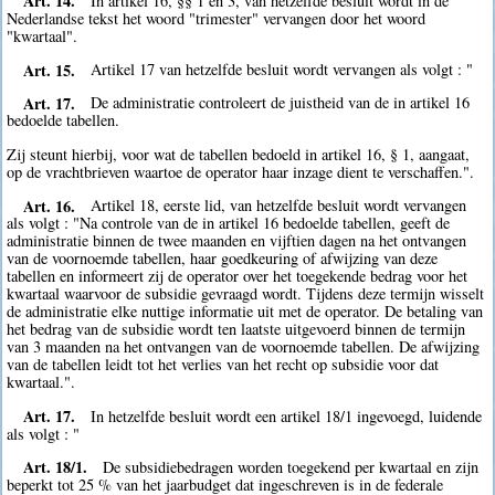
Art. 14.
In artikel 16, §§ 1 en 3, van hetzelfde besluit wordt in de
Nederlandse tekst het woord "trimester" vervangen door het woord
"kwartaal".
Art. 15.
Artikel 17 van hetzelfde besluit wordt vervangen als volgt : "
Art. 17.
De administratie controleert de juistheid van de in artikel 16
bedoelde tabellen.
Zij steunt hierbij, voor wat de tabellen bedoeld in artikel 16, § 1, aangaat,
op de vrachtbrieven waartoe de operator haar inzage dient te verschaffen.".
Art. 16.
Artikel 18, eerste lid, van hetzelfde besluit wordt vervangen
als volgt : "Na controle van de in artikel 16 bedoelde tabellen, geeft de
administratie binnen de twee maanden en vijftien dagen na het ontvangen
van de voornoemde tabellen, haar goedkeuring of afwijzing van deze
tabellen en informeert zij de operator over het toegekende bedrag voor het
kwartaal waarvoor de subsidie gevraagd wordt. Tijdens deze termijn wisselt
de administratie elke nuttige informatie uit met de operator. De betaling van
het bedrag van de subsidie wordt ten laatste uitgevoerd binnen de termijn
van 3 maanden na het ontvangen van de voornoemde tabellen. De afwijzing
van de tabellen leidt tot het verlies van het recht op subsidie voor dat
kwartaal.".
Art. 17.
In hetzelfde besluit wordt een artikel 18/1 ingevoegd, luidende
als volgt : "
Art. 18/1.
De subsidiebedragen worden toegekend per kwartaal en zijn
beperkt tot 25 % van het jaarbudget dat ingeschreven is in de federale