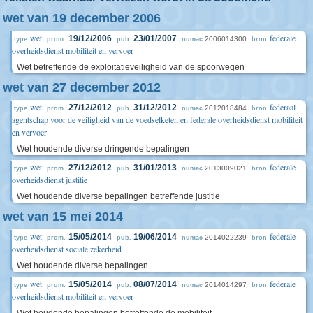
wet van 19 december 2006
wet
federale
19/12/2006
23/01/2007
2006014300
type
prom.
pub.
numac
bron
overheidsdienst mobiliteit en vervoer
Wet betreffende de exploitatieveiligheid van de spoorwegen
wet van 27 december 2012
wet
federaal
27/12/2012
31/12/2012
2012018484
type
prom.
pub.
numac
bron
agentschap voor de veiligheid van de voedselketen en federale overheidsdienst mobiliteit
en vervoer
Wet houdende diverse dringende bepalingen
wet
federale
27/12/2012
31/01/2013
2013009021
type
prom.
pub.
numac
bron
overheidsdienst justitie
Wet houdende diverse bepalingen betreffende justitie
wet van 15 mei 2014
wet
federale
15/05/2014
19/06/2014
2014022239
type
prom.
pub.
numac
bron
overheidsdienst sociale zekerheid
Wet houdende diverse bepalingen
wet
federale
15/05/2014
08/07/2014
2014014297
type
prom.
pub.
numac
bron
overheidsdienst mobiliteit en vervoer