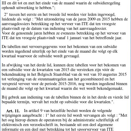
III en dit tot en met het einde van de maand waarin de subsidieregeling
ophoudt uitwerking te hebben.";
2° tussen het eerste en het tweede lid worden vier leden ingevoegd,
luidende als volgt : "Met uitzondering van de jaren 2009 en 2015 hebben de
aanvraagdossiers betrekking op het vervoer van ITE dat ten vroegste
plaatsvindt op de datum van indiening van het aanvraagdossier.
Voor de genoemde jaren hebben ze eveneens betrekking op het vervoer van
ITE dat ten vroegste plaatsvindt vanaf 1 januari van het betreffende jaar.
De tabellen met vervoersgegevens voor het bekomen van een subsidie
worden ingediend uiterlijk op het einde van de maand die volgt op elk
kwartaal waarvoor de subsidie wordt gevraagd.
In afwijking van het derde lid, kunnen deze tabellen voor het bekomen van
een subsidie voor de kwartalen van 2015 die verstreken zijn vóór de
bekendmaking in het Belgisch Staatsblad van de wet van 10 augustus 2015
tot verlenging van de steunmaatregelen aan het gecombineerd en het
verspreid vervoer voor de periode 2015-2016, nog worden ingediend binnen
de maand die volgt op het kwartaal waarin die wet wordt bekendgemaakt.
Bij gebrek aan indiening van de tabellen binnen de in het derde en vierde lid
bepaalde termijn, vervalt het recht op subsidie voor die kwartalen.".
Art. 11.
In artikel 9 van hetzelfde besluit worden de volgende
wijzigingen aangebracht : 1° het eerste lid wordt vervangen als volgt : "Met
het oog hierop dienen de operatoren bij de administratie schriftelijk of
elektronisch een verzoekschrift in, bestaande uit een deel algemene
informatie en een deel met betrekking tot het spoorvervoer van ITE