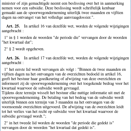
minister of zijn gemachtigde neemt een beslissing over het in aanmerking
nemen voor een subsidie. Deze beslissing wordt schriftelijk kenbaar
gemaakt aan de spoorwegonderneming uiterlijk twee maanden en vijftien
dagen na ontvangst van het volledige aanvraagdossier.".
Art. 25.
In artikel 16 van dezelfde wet, worden de volgende wijzigingen
aangebracht :
1° in § 1 worden de woorden "de periode die" vervangen door de woorden
"het kwartaal dat";
2° § 2 wordt opgeheven.
Art. 26.
In artikel 17 van dezelfde wet, worden de volgende wijzigingen
aangebracht :
1° het eerste lid wordt vervangen als volgt : "Binnen de twee maanden en
vijftien dagen na het ontvangen van de overzichten bedoeld in artikel 16,
geeft het bestuur haar goedkeuring of afwijzing van deze overzichten en
informeert zij de spoorwegonderneming over het toegekende bedrag voor het
kwartaal waarvoor de subsidie wordt gevraagd.
Tijdens deze termijn wisselt het bestuur elke nuttige informatie uit met de
spoorwegonderneming. De betaling van het bedrag van de subsidie wordt
uiterlijk binnen een termijn van 3 maanden na het ontvangen van de
voornoemde overzichten uitgevoerd. De afwijzing van de overzichten leidt
tot het verlies van het recht op subsidie voor het kwartaal waarvoor de
subsidie gevraagd wordt.";
2° in het tweede lid worden de woorden "de periode die gedekt is"
vervangen door de woorden "het kwartaal dat gedekt is".