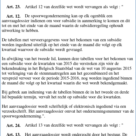
Art. 23.
Artikel 12 van dezelfde wet wordt vervangen als volgt : "
Art. 12.
De spoorwegonderneming kan op elk ogenblik een
aanvraagdossier indienen om voor subsidie in aanmerking te komen en dit
tot en met het einde van de maand waarin de subsidieregeling ophoudt
uitwerking te hebben.
De tabellen met vervoersgegevens voor het bekomen van een subsidie
worden ingediend uiterlijk op het einde van de maand die volgt op elk
kwartaal waarvoor de subsidie wordt gevraagd.
In afwijking van het tweede lid, kunnen deze tabellen voor het bekomen van
een subsidie voor de kwartalen van 2015 die verstreken zijn vóór de
bekendmaking in het Belgisch Staatsblad van de wet van 10 augustus 2015
tot verlenging van de steunmaatregelen aan het gecombineerd en het
verspreid vervoer voor de periode 2015-2016, nog worden ingediend binnen
de maand die volgt op het kwartaal waarin die wet wordt bekendgemaakt.
Bij gebrek aan indiening van de tabellen binnen de in het tweede en derde
lid bepaalde termijn, vervalt het recht op subsidie voor die kwartalen.
Het aanvraagdossier wordt schriftelijk of elektronisch ingediend via een
verzoekschrift. Het aanvraagdossier omvat het ondernemingsnummer van de
spoorwegonderneming.".
Art. 24.
Artikel 13 van dezelfde wet wordt vervangen als volgt : "
Art. 13.
Het aanvraagdossier wordt onderzocht door het bestuur. De