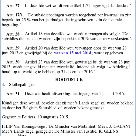
Art. 27.
In dezelfde wet wordt een artikel 17/1 ingevoegd, luidende : "
Art. 17/1.
De subsidiebedragen worden toegekend per kwartaal en zijn
beperkt tot 25 % van het jaarbudget dat ingeschreven is in de federale
begroting.".
Art. 28.
Artikel 18 van dezelfde wet wordt vervangen als volgt : "De
subsidies die betaald worden, zijn beperkt tot 30% van de vervoerskosten.".
Art. 29.
Artikel 20 van dezelfde wet, vervangen door de wet van 28
wet van 15 mei 2014
juni 2013 en gewijzigd bij de
, wordt opgeheven.
Art. 30.
Artikel 23 van dezelfde wet, gewijzigd bij de wet van 28 juni
2013, wordt aangevuld met een tweede lid, luidend als volgt : « Afdeling 1
houdt op uitwerking te hebben op 31 december 2016.".
HOOFDSTUK
4. - Slotbepalingen
Art. 31.
Deze wet heeft uitwerking met ingang van 1 januari 2015.
Kondigen deze wet af, bevelen dat zij met 's Lands zegel zal worden bekleed
en door het Belgisch Staatsblad zal worden bekendgemaakt.
Gegeven te Poitiers, 10 augustus 2015.
FILIP Van Koningswege : De Minister van Mobiliteit, Mevr. J. GALANT
Met 's Lands zegel gezegeld : De Minister van Justitie, K. GEENS
_______ Nota