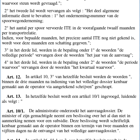
waarvoor steun wordt gevraagd.";
2° het tweede lid wordt vervangen als volgt : "Het deel algemene
informatie dient te bevatten : 1° het ondernemingsnummer van de
spoorwegonderneming;
2° het aantal per spoor vervoerde ITE in de voorafgaande twaalf maanden
per transportrelatie.
Indien, voor bepaalde maanden, het precieze aantal ITE nog niet gekend is,
wordt voor deze maanden een schatting gegeven.";
3° in het derde lid, worden in de bepaling onder 1° de woorden "de
volledige periode" vervangen door de woorden "het jaar van de aanvraag";
4° in het derde lid, worden in de bepaling onder 2° de woorden "de periode
waarvoor" vervangen door de woorden "het kwartaal waarvoor".
Art. 12.
In artikel 10, 3° van hetzelfde besluit worden de woorden ",
binnen de drie maanden na indiening van het volledige dossier kenbaar
gemaakt aan de operator via aangetekend schrijven" geschrapt.
Art. 13.
In hetzelfde besluit wordt een artikel 10/1 ingevoegd, luidende
als volgt : "
Art. 10/1.
De administratie onderzoekt het aanvraagdossier. De
minister of zijn gemachtigde neemt een beslissing over het al dan niet in
aanmerking nemen voor een subsidie. Deze beslissing wordt schriftelijk
kenbaar gemaakt aan de operator binnen een termijn van twee maanden en
vijftien dagen na de ontvangst van het volledige aanvraagdossier.".