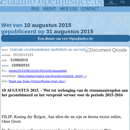
^
-
NL
FR
RSS
ABOUT
WEB LOG
CONTACT
Wet van
10
augustus
2015
gepubliceerd op
31
augustus
2015
Een dienst van vzw OpenJustice.be
federale overheidsdienst mobiliteit en vervoer
bron
2015014191
numac
31/08/2015
pub.
10/08/2015
prom.
ELI
eli/wet/2015/08/10/2015014191/staatsblad
staatsblad
https://www.ejustice.just.fgov.be/cgi/article_body(...)
links
Raad van State (chrono)
Kamer (parl. doc.)
10 AUGUSTUS 2015. - Wet tot verlenging van de steunmaatregelen aan
het gecombineerd en het verspreid vervoer voor de periode 2015-2016
FILIP, Koning der Belgen, Aan allen die nu zijn en hierna wezen zullen,
Onze Groet.