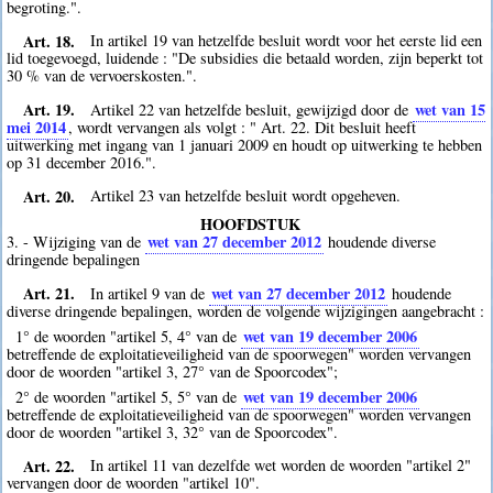
begroting.".
Art. 18.
In artikel 19 van hetzelfde besluit wordt voor het eerste lid een
lid toegevoegd, luidende : "De subsidies die betaald worden, zijn beperkt tot
30 % van de vervoerskosten.".
Art. 19.
wet van 15
Artikel 22 van hetzelfde besluit, gewijzigd door de
mei 2014
, wordt vervangen als volgt : " Art. 22. Dit besluit heeft
uitwerking met ingang van 1 januari 2009 en houdt op uitwerking te hebben
op 31 december 2016.".
Art. 20.
Artikel 23 van hetzelfde besluit wordt opgeheven.
HOOFDSTUK
wet van 27 december 2012
3. - Wijziging van de
houdende diverse
dringende bepalingen
Art. 21.
wet van 27 december 2012
In artikel 9 van de
houdende
diverse dringende bepalingen, worden de volgende wijzigingen aangebracht :
wet van 19 december 2006
1° de woorden "artikel 5, 4° van de
betreffende de exploitatieveiligheid van de spoorwegen" worden vervangen
door de woorden "artikel 3, 27° van de Spoorcodex";
wet van 19 december 2006
2° de woorden "artikel 5, 5° van de
betreffende de exploitatieveiligheid van de spoorwegen" worden vervangen
door de woorden "artikel 3, 32° van de Spoorcodex".
Art. 22.
In artikel 11 van dezelfde wet worden de woorden "artikel 2"
vervangen door de woorden "artikel 10".