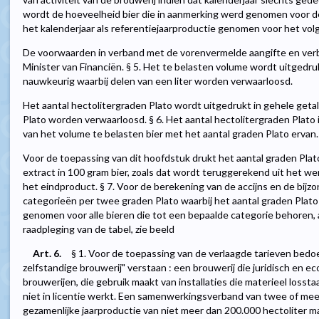
wordt de hoeveelheid bier die in aanmerking werd genomen voor de
het kalenderjaar als referentiejaarproductie genomen voor het volg
De voorwaarden in verband met de vorenvermelde aangifte en ver
Minister van Financiën. § 5. Het te belasten volume wordt uitgedrukt
nauwkeurig waarbij delen van een liter worden verwaarloosd.
Het aantal hectolitergraden Plato wordt uitgedrukt in gehele getal
Plato worden verwaarloosd. § 6. Het aantal hectolitergraden Plato 
van het volume te belasten bier met het aantal graden Plato ervan.
Voor de toepassing van dit hoofdstuk drukt het aantal graden Pla
extract in 100 gram bier, zoals dat wordt teruggerekend uit het wer
het eindproduct. § 7. Voor de berekening van de accijns en de bijzon
categorieën per twee graden Plato waarbij het aantal graden Plat
genomen voor alle bieren die tot een bepaalde categorie behoren, a
raadpleging van de tabel, zie beeld
Art. 6.
§ 1. Voor de toepassing van de verlaagde tarieven bedoeld
zelfstandige brouwerij" verstaan : een brouwerij die juridisch en e
brouwerijen, die gebruik maakt van installaties die materieel losst
niet in licentie werkt. Een samenwerkingsverband van twee of mee
gezamenlijke jaarproductie van niet meer dan 200.000 hectoliter m