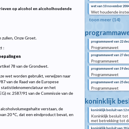
wet van 10 november 200
rieven op alcohol en alcoholhoudende
Wet houdende instem
toon meer (14)
programmawe
n zullen, Onze Groet.
programmawet van 22 de
Programmawet
t :
programmawet van 27 de
bepalingen
Programmawet
artikel 78 van de Grondwet.
programmawet van 19 de
Programmawet
ze wet worden gebruikt, verwijzen naar
658/87 van de Raad van de Europese
programmawet van 25 de
 statistieknomenclatuur en het
Programmawet
EEG) nr. 2587/91 van de Commissie van de
koninklijk bes
 alcoholvolumegehalte verstaan, de
koninklijk besluit van 12
van 20 °C, dat een eindproduct bevat, en
Koninklijk besluit to
met betrekking tot 
koninklijk besluit van 20 j