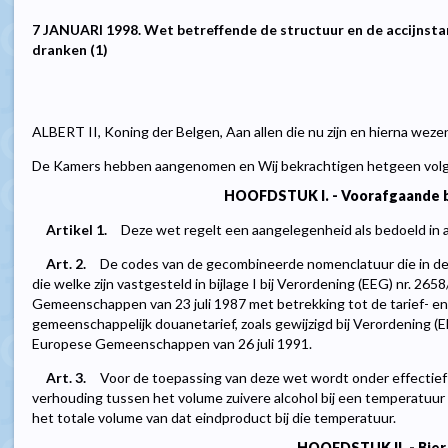
7 JANUARI 1998. Wet betreffende de structuur en de accijnsta
dranken (1)
ALBERT II, Koning der Belgen, Aan allen die nu zijn en hierna weze
De Kamers hebben aangenomen en Wij bekrachtigen hetgeen volg
HOOFDSTUK I. - Voorafgaande 
Artikel 1.
Deze wet regelt een aangelegenheid als bedoeld in 
Art. 2.
De codes van de gecombineerde nomenclatuur die in de
die welke zijn vastgesteld in bijlage I bij Verordening (EEG) nr. 2
Gemeenschappen van 23 juli 1987 met betrekking tot de tarief- en
gemeenschappelijk douanetarief, zoals gewijzigd bij Verordening (
Europese Gemeenschappen van 26 juli 1991.
Art. 3.
Voor de toepassing van deze wet wordt onder effectief
verhouding tussen het volume zuivere alcohol bij een temperatuur 
het totale volume van dat eindproduct bij die temperatuur.
HOOFDSTUK II. - Bier