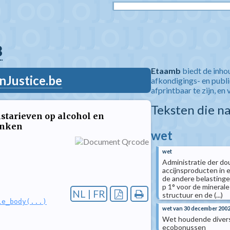
8
Etaamb
biedt de inho
nJustice.be
afkondigings- en publ
afprintbaar te zijn, en 
Teksten die n
nstarieven op alcohol en
anken
wet
wet
Administratie der do
accijnsproducten in e
de andere belastinge
p 1° voor de minerale
NL | FR
structuur en de (...)
le_body(...)
wet van 30 december 200
Wet houdende diverse
ecobonussen