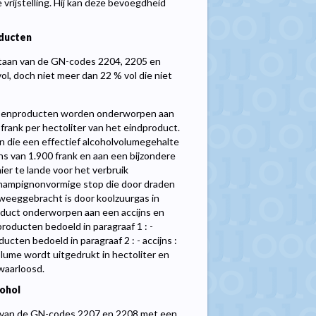
vrijstelling. Hij kan deze bevoegdheid
ducten
taan van de GN-codes 2204, 2205 en
l, doch niet meer dan 22 % vol die niet
tussenproducten worden onderworpen aan
 frank per hectoliter van het eindproduct.
en die een effectief alcoholvolumegehalte
ns van 1.900 frank en aan een bijzondere
hier te lande voor het verbruik
 champignonvormige stop die door draden
eweeggebracht is door koolzuurgas in
roduct onderworpen aan een accijns en
producten bedoeld in paragraaf 1 : -
ducten bedoeld in paragraaf 2 : - accijns :
volume wordt uitgedrukt in hectoliter en
rwaarloosd.
ohol
en van de GN-codes 2207 en 2208 met een