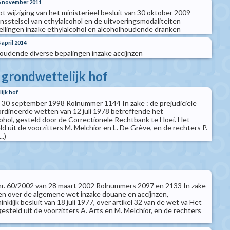
16 november 2011
tot wijziging van het ministerieel besluit van 30 oktober 2009
nsstelsel van ethylalcohol en de uitvoeringsmodaliteiten
tellingen inzake ethylalcohol en alcoholhoudende dranken
 april 2014
 houdende diverse bepalingen inzake accijnzen
t grondwettelijk hof
ijk hof
n 30 september 1998 Rolnummer 1144 In zake : de prejudiciële
rdineerde wetten van 12 juli 1978 betreffende het
cohol, gesteld door de Correctionele Rechtbank te Hoei. Het
 uit de voorzitters M. Melchior en L. De Grève, en de rechters P.
..)
t nr. 60/2002 van 28 maart 2002 Rolnummers 2097 en 2133 In zake
agen over de algemene wet inzake douane en accijnzen,
nklijk besluit van 18 juli 1977, over artikel 32 van de wet va Het
steld uit de voorzitters A. Arts en M. Melchior, en de rechters