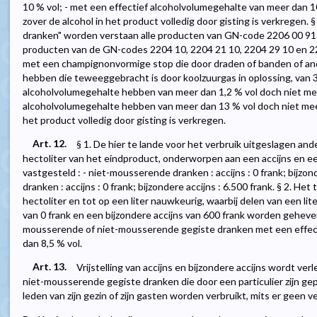
10 % vol; - met een effectief alcoholvolumegehalte van meer dan 1
zover de alcohol in het product volledig door gisting is verkregen
dranken" worden verstaan alle producten van GN-code 2206 00 91 
producten van de GN-codes 2204 10, 2204 21 10, 2204 29 10 en 22
met een champignonvormige stop die door draden of banden of ande
hebben die teweeggebracht is door koolzuurgas in oplossing, van 3 
alcoholvolumegehalte hebben van meer dan 1,2 % vol doch niet meer
alcoholvolumegehalte hebben van meer dan 13 % vol doch niet meer 
het product volledig door gisting is verkregen.
Art. 12.
§ 1. De hier te lande voor het verbruik uitgeslagen an
hectoliter van het eindproduct, onderworpen aan een accijns en een
vastgesteld : - niet-mousserende dranken : accijns : 0 frank; bijzon
dranken : accijns : 0 frank; bijzondere accijns : 6.500 frank. § 2. H
hectoliter en tot op een liter nauwkeurig, waarbij delen van een lit
van 0 frank en een bijzondere accijns van 600 frank worden gehev
mousserende of niet-mousserende gegiste dranken met een effect
dan 8,5 % vol.
Art. 13.
Vrijstelling van accijns en bijzondere accijns wordt v
niet-mousserende gegiste dranken die door een particulier zijn g
leden van zijn gezin of zijn gasten worden verbruikt, mits er geen v