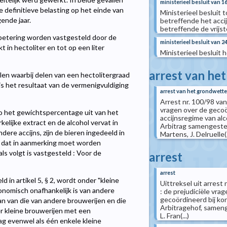
ministerieel besluit van 
 definitieve belasting op het einde van
Ministerieel besluit 
ende jaar.
betreffende het accij
betreffende de vrijs
betering worden vastgesteld door de
ministerieel besluit van 24
 in hectoliter en tot op een liter
Ministerieel besluit
arrest van he
len waarbij delen van een hectolitergraad
is het resultaat van de vermenigvuldiging
arrest van het grondwettel
Arrest nr. 100/98 va
vragen over de gecoö
to het gewichtspercentage uit van het
accijnsregime van al
kelijke extract en de alcohol vervat in
Arbitrag samengesteld
dere accijns, zijn de bieren ingedeeld in
Martens, J. Delruelle(.
o dat in aanmerking moet worden
ls volgt is vastgesteld : Voor de
arrest
arrest
 in artikel 5, § 2, wordt onder "kleine
Uittreksel uit arres
conomisch onafhankelijk is van andere
: de prejudiciële vr
gecoördineerd bij koni
aan van die van andere brouwerijen en die
Arbitragehof, samenge
r kleine brouwerijen met een
L. Fran(...)
ag evenwel als één enkele kleine