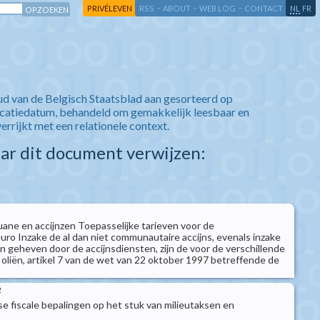
-
-
-
-
PRIVÉLEVEN
RSS
ABOUT
WEB LOG
CONTACT
NL
FR
ud van de Belgisch Staatsblad aan gesorteerd op
icatiedatum, behandeld om gemakkelijk leesbaar en
verrijkt met een relationele context.
aar dit document verwijzen:
uane en accijnzen Toepasselijke tarieven voor de
uro Inzake de al dan niet communautaire accijns, evenals inzake
n geheven door de accijnsdiensten, zijn de voor de verschillende
 oliën, artikel 7 van de wet van 22 oktober 1997 betreffende de
2
 fiscale bepalingen op het stuk van milieutaksen en