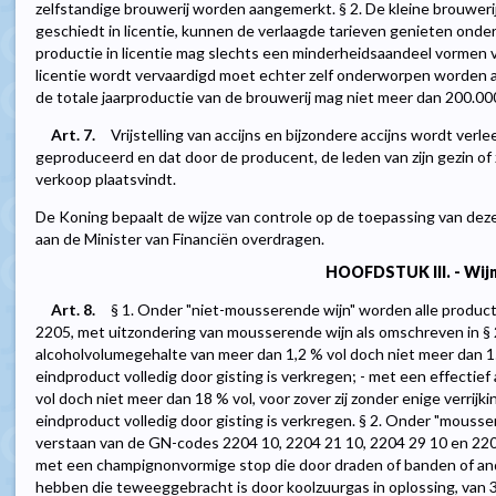
zelfstandige brouwerij worden aangemerkt. § 2. De kleine brouwer
geschiedt in licentie, kunnen de verlaagde tarieven genieten onde
productie in licentie mag slechts een minderheidsaandeel vormen va
licentie wordt vervaardigd moet echter zelf onderworpen worden aa
de totale jaarproductie van de brouwerij mag niet meer dan 200.00
Art. 7.
Vrijstelling van accijns en bijzondere accijns wordt verle
geproduceerd en dat door de producent, de leden van zijn gezin of 
verkoop plaatsvindt.
De Koning bepaalt de wijze van controle op de toepassing van deze 
aan de Minister van Financiën overdragen.
HOOFDSTUK III. - Wij
Art. 8.
§ 1. Onder "niet-mousserende wijn" worden alle produ
2205, met uitzondering van mousserende wijn als omschreven in § 2
alcoholvolumegehalte van meer dan 1,2 % vol doch niet meer dan 15 
eindproduct volledig door gisting is verkregen; - met een effecti
vol doch niet meer dan 18 % vol, voor zover zij zonder enige verrijk
eindproduct volledig door gisting is verkregen. § 2. Onder "mouss
verstaan van de GN-codes 2204 10, 2204 21 10, 2204 29 10 en 220
met een champignonvormige stop die door draden of banden of ande
hebben die teweeggebracht is door koolzuurgas in oplossing, van 3 