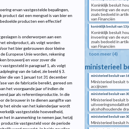
Koninklijk besluit h
invoering van de eur
voering ervan vastgestelde bepalingen,
zoals bedoeld in arti
k product dat een mengsel is van bier en
van Financiën
nbedoelde producten een effectief
koninklijk besluit van 13 j
Koninklijk besluit h
 uitgeslagen is onderworpen aan een
invoering van de eur
zoals bedoeld in arti
n het eindproduct, als volgt worden
van Financiën
 2. Voor het bier gebrouwen door kleine
toon meer (4)
an de Europese Unie worden, rekening
en brouwerij en voor zover die
ministerieel b
n vastgesteld in paragraaf 1, als volgt
dpleging van de tabel, zie beeld § 3.
ministerieel besluit van 1
ier die van 1 januari tot 31 december
Ministerieel besluit 
ase van de fabricatie bereikt, gereed om
accijnzen
van het voorgaande jaar of indien de
ministerieel besluit van 3
end jaar als referentieproductie. In die
Ministerieel besluit 
or de brouwer in te dienen aangifte van
uitvoeringsmodaliteit
 Op het einde van het kalenderjaar wordt
alcoholhoudende dr
werkelijk vastgestelde hoeveelheid,
ministerieel besluit van 
n het in aanmerking te nemen jaar, hetzij
Ministerieel besluit
e productie vastgesteld voor de periode
eltelijk werd gewerkt. In beide gevallen