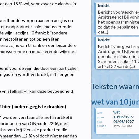
 dan 15 % vol, voor zover de alcohol in
bericht
Bericht voorgeschreve
Arbitragehof Bij von
n wordt onderworpen aan een accijns en
het openbaar minister
iter eindproduct : - niet-mousserende
zo dat de bepalingen 
de(...)
e wijn : accijns : 0 frank; bijzondere
n hectoliter en tot op een liter
bericht
en accijns van 0 frank en een bijzondere
Bericht voorgeschreve
t-mousserende en mousserende wijn met
Arbitragehof Bij vonn
openbaar ministerie 
Schenden artikel 11
artikel 32 van de(...)
leend voor de wijn die door een particulier
jn gasten wordt verbruikt, mits er geen
Teksten waarn
vrijstelling. Hij kan deze bevoegdheid
wet van 10 ju
 bier (andere gegiste dranken)
wet
type
worden verstaan alle niet in artikel 8
10/06/1997
prom.
01/08/1997
pub.
 producten van GN-code 2206, met
1997003403
numac
reven in § 2 en alle producten die
an meer dan 1,2 % vol doch niet meer dan