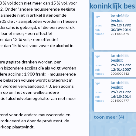
0 % vol doch niet meer dan 15 % vol, voor
koninklijk be
. § 2. Onder "andere mousserende gegiste
alsmede niet in artikel 8 genoemde
koninklijk
type
besluit
05 die : - aangeboden worden in flessen
29/12/1992
prom.
rszins is geborgd, of die een overdruk
30/09/2014
pub.
bar of meer; - een effectief
2014000675
numac
 dan 13 % vol; - een effectief
dan 15 % vol, voor zover de alcohol in
koninklijk
type
besluit
dere gegiste dranken worden, per
29/12/1992
prom.
 bijzondere accijns die als volgt worden
12/01/2007
pub.
dere accijns : 1.900 frank; - mousserende
2006000912
numac
et te belasten volume wordt uitgedrukt in
koninklijk
type
er worden verwaarloosd. § 3. Een accijns
besluit
en op om het even welke andere
29/12/1992
prom.
16/10/2014
pub.
ief alcoholvolumegehalte van niet meer
2014000777
numac
erleend voor de andere mousserende en
toon meer (4)
eproduceerd en door de producent, de
erkoop plaatsvindt.