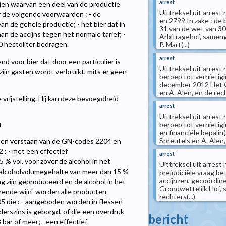
arrest
ijen waarvan een deel van de productie
Uittreksel uit arres
r de volgende voorwaarden : - de
en 2799 In zake : de 
n de gehele productie; - het bier dat in
31 van de wet van 3
n de accijns tegen het normale tarief; -
Arbitragehof, samenge
0 hectoliter bedragen.
P. Mart(...)
arrest
end voor bier dat door een particulier is
Uittreksel uit arrest
zijn gasten wordt verbruikt, mits er geen
beroep tot vernietig
december 2012 Het Gr
en A. Alen, en de recht
vrijstelling. Hij kan deze bevoegdheid
arrest
Uittreksel uit arrest
n
beroep tot vernietig
en financiële bepalin
Spreutels en A. Alen, 
cten verstaan van de GN-codes 2204 en
 : - met een effectief
arrest
% vol, voor zover de alcohol in het
Uittreksel uit arrest
ef alcoholvolumegehalte van meer dan 15 %
prejudiciële vraag be
accijnzen, gecoördinee
ing zijn geproduceerd en de alcohol in het
Grondwettelijk Hof, s
erende wijn" worden alle producten
rechters(...)
5 die : - aangeboden worden in flessen
rszins is geborgd, of die een overdruk
bericht
bar of meer; - een effectief