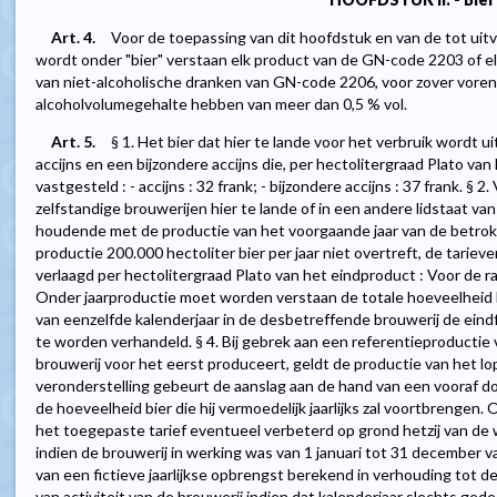
Art. 4.
Voor de toepassing van dit hoofdstuk en van de tot uit
wordt onder "bier" verstaan elk product van de GN-code 2203 of el
van niet-alcoholische dranken van GN-code 2206, voor zover vore
alcoholvolumegehalte hebben van meer dan 0,5 % vol.
Art. 5.
§ 1. Het bier dat hier te lande voor het verbruik wordt
accijns en een bijzondere accijns die, per hectolitergraad Plato va
vastgesteld : - accijns : 32 frank; - bijzondere accijns : 37 frank. §
zelfstandige brouwerijen hier te lande of in een andere lidstaat v
houdende met de productie van het voorgaande jaar van de betrokk
productie 200.000 hectoliter bier per jaar niet overtreft, de tarieve
verlaagd per hectolitergraad Plato van het eindproduct : Voor de raa
Onder jaarproductie moet worden verstaan de totale hoeveelheid b
van eenzelfde kalenderjaar in de desbetreffende brouwerij de eindf
te worden verhandeld. § 4. Bij gebrek aan een referentieproductie 
brouwerij voor het eerst produceert, geldt de productie van het lop
veronderstelling gebeurt de aanslag aan de hand van een vooraf do
de hoeveelheid bier die hij vermoedelijk jaarlijks zal voortbrengen.
het toegepaste tarief eventueel verbeterd op grond hetzij van de 
indien de brouwerij in werking was van 1 januari tot 31 december va
van een fictieve jaarlijkse opbrengst berekend in verhouding tot d
van activiteit van de brouwerij indien dat kalenderjaar slechts gede