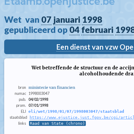
Etaamb.openjustice.be
Wet  van 
07
januari
1998
gepubliceerd op 
04
februari
199
Een dienst van vzw Ope
Wet betreffende de structuur en de accij
alcoholhoudende dr
bron
ministerie van financien
numac
1998003047
pub.
04/02/1998
prom.
07/01/1998
ELI
eli/wet/1998/01/07/1998003047/staatsblad
staatsblad
https://www.ejustice.just.fgov.be/cgi/artic
links
Raad van State (chrono)