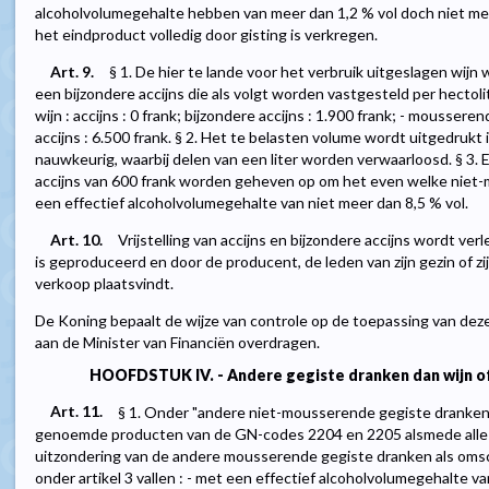
alcoholvolumegehalte hebben van meer dan 1,2 % vol doch niet meer
het eindproduct volledig door gisting is verkregen.
Art. 9.
§ 1. De hier te lande voor het verbruik uitgeslagen wij
een bijzondere accijns die als volgt worden vastgesteld per hectol
wijn : accijns : 0 frank; bijzondere accijns : 1.900 frank; - mousserend
accijns : 6.500 frank. § 2. Het te belasten volume wordt uitgedrukt i
nauwkeurig, waarbij delen van een liter worden verwaarloosd. § 3. E
accijns van 600 frank worden geheven op om het even welke nie
een effectief alcoholvolumegehalte van niet meer dan 8,5 % vol.
Art. 10.
Vrijstelling van accijns en bijzondere accijns wordt ver
is geproduceerd en door de producent, de leden van zijn gezin of zi
verkoop plaatsvindt.
De Koning bepaalt de wijze van controle op de toepassing van deze 
aan de Minister van Financiën overdragen.
HOOFDSTUK IV. - Andere gegiste dranken dan wijn of
Art. 11.
§ 1. Onder "andere niet-mousserende gegiste dranken" 
genoemde producten van de GN-codes 2204 en 2205 alsmede alle
uitzondering van de andere mousserende gegiste dranken als omsch
onder artikel 3 vallen : - met een effectief alcoholvolumegehalte v