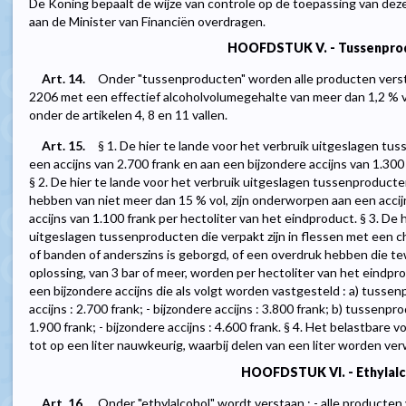
De Koning bepaalt de wijze van controle op de toepassing van deze 
aan de Minister van Financiën overdragen.
HOOFDSTUK V. - Tussenpro
Art. 14.
Onder "tussenproducten" worden alle producten vers
2206 met een effectief alcoholvolumegehalte van meer dan 1,2 % vo
onder de artikelen 4, 8 en 11 vallen.
Art. 15.
§ 1. De hier te lande voor het verbruik uitgeslagen 
een accijns van 2.700 frank en aan een bijzondere accijns van 1.300
§ 2. De hier te lande voor het verbruik uitgeslagen tussenproduct
hebben van niet meer dan 15 % vol, zijn onderworpen aan een accij
accijns van 1.100 frank per hectoliter van het eindproduct. § 3. De 
uitgeslagen tussenproducten die verpakt zijn in flessen met een
of banden of anderszins is geborgd, of een overdruk hebben die t
oplossing, van 3 bar of meer, worden per hectoliter van het eindp
een bijzondere accijns die als volgt worden vastgesteld : a) tussen
accijns : 2.700 frank; - bijzondere accijns : 3.800 frank; b) tussenpro
1.900 frank; - bijzondere accijns : 4.600 frank. § 4. Het belastbare 
tot op een liter nauwkeurig, waarbij delen van een liter worden ve
HOOFDSTUK VI. - Ethylalc
Art. 16.
Onder "ethylalcohol" wordt verstaan : - alle product