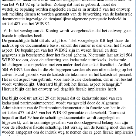
van het WIB 92 op te heffen. Zolang dat niet is gebeurd, moet die
wettelijke bepaling worden nageleefd en zal er in artikel 5 van het ontwerp
ook melding dienen te worden gemaakt van de bijwerking van de kadastrale
documentatie ingevolge de tienjaarlijkse algemene perequatie bedoeld in
artikel 487 van het WIB 92.
6. In het verslag aan de Koning wordt voorgehouden dat het ontwerp geen
fiscale implicaties heeft.
De gemachtigde licht dit als volgt toe: "Het voorgelegde KB legt thans de
nadruk op de documentaire basis, omdat die ruimer is dan enkel het fiscaal
aspect. De bepalingen van het WIB92 zijn in wezen fiscaal en deze
gegevens zijn beschermd door het fiscaal geheim. Niettemin laat artikel 504
WIB92 toe om, door de aflevering van kadastrale uittreksels, kadastrale
inlichtingen te verspreiden met een ander doel dan enkel fiscaliteit. Artikel
504 WIB92 kan dus in die zin begrepen worden als een uitzondering op het
zuiver fiscaal gebruik van de kadastrale inkomens en het kadastraal perceel.
Het is dit aspect van gebruik, voor niet-fiscale doeleinden, dat in het besluit
wordt verduidelijkt. Uiteraard blijft ook het fiscaal aspect belangrijk."
Hieruit blijkt dat het ontwerp wel degelijk fiscale implicaties heeft.
Dat blijkt ook uit artikel 29 dat bepaalt dat de kadastrale aard van een
kadastraal patrimoniumperceel wordt vastgesteld door de Algemene
Administratie van de Patrimoniumdocumentatie in functie van het in de
artikelen 477 tot 485 van het WIB 92 gemaakte onderscheid. Daarnaast
bepaalt artikel 39 hoe de schattingsdocumentatie wordt aangelegd en
bijgewerkt, wat in sommige gevallen van doorslaggevend belang kan zijn
voor de effectieve fiscale schatting. Het verslag aan de Koning moet dan ook
worden aangepast om de indruk weg te nemen dat er geen fiscale implicaties