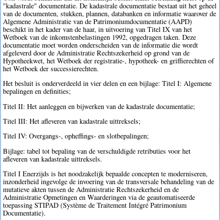
"kadastrale" documentatie. De kadastrale documentatie bestaat uit het geheel
van de documenten, stukken, plannen, databanken en informatie waarover de
Algemene Administratie van de Patrimoniumdocumentatie (AAPD)
beschikt in het kader van de haar, in uitvoering van Titel IX van het
Wetboek van de inkomstenbelastingen 1992, opgedragen taken. Deze
documentatie moet worden onderscheiden van de informatie die wordt
afgeleverd door de Administratie Rechtszekerheid op grond van de
Hypotheekwet, het Wetboek der registratie-, hypotheek- en griffierechten of
het Wetboek der successierechten.
Het besluit is onderverdeeld in vier delen en een bijlage: Titel I: Algemene
bepalingen en definities;
Titel II: Het aanleggen en bijwerken van de kadastrale documentatie;
Titel III: Het afleveren van kadastrale uittreksels;
Titel IV: Overgangs-, opheffings- en slotbepalingen;
Bijlage: tabel tot bepaling van de verschuldigde retributies voor het
afleveren van kadastrale uittreksels.
Titel I Enerzijds is het noodzakelijk bepaalde concepten te moderniseren,
inzonderheid ingevolge de invoering van de transversale behandeling van de
mutatieve akten tussen de Administratie Rechtszekerheid en de
Administratie Opmetingen en Waarderingen via de geautomatiseerde
toepassing STIPAD (Système de Traitement Intégré Patrimonium
Documentatie).