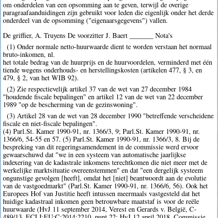
om onderdelen van een opsomming aan te geven, terwijl de overige
paragraafaanduidingen zijn gebruikt voor leden die eigenlijk onder het derde
onderdeel van de opsomming ("eigenaarsgegevens") vallen.
De griffier, A. Truyens De voorzitter J. Baert _______ Nota's
(1) Onder normale netto-huurwaarde dient te worden verstaan het normaal
bruto-inkomen, nl.
het totale bedrag van de huurprijs en de huurvoordelen, verminderd met één
tiende wegens onderhouds- en herstellingskosten (artikelen 477, § 3, en
479, § 2, van het WIB 92).
(2) Zie respectievelijk artikel 37 van de wet van 27 december 1984
"houdende fiscale bepalingen" en artikel 12 van de wet van 22 december
1989 "op de bescherming van de gezinswoning".
(3) Artikel 28 van de wet van 28 december 1990 "betreffende verscheidene
fiscale en niet-fiscale bepalingen".
(4) Parl.St. Kamer 1990-91, nr. 1366/3, 9; Parl.St. Kamer 1990-91, nr.
1366/6, 54-55 en 57. (5) Parl.St. Kamer 1990-91, nr. 1366/3, 8. Bij de
bespreking van dit regeringsamendement in de commissie werd ervoor
gewaarschuwd dat "we in een systeem van automatische jaarlijkse
indexering van de kadastrale inkomens terechtkomen die niet meer met de
werkelijke marktsituatie overeenstemmen" en dat "een dergelijk systeem
ongunstige gevolgen [heeft], omdat het [niet] beantwoordt aan de evolutie
van de vastgoedmarkt" (Parl.St. Kamer 1990-91, nr. 1366/6, 56). Ook het
Europees Hof van Justitie heeft intussen meermaals vastgesteld dat het
huidige kadastraal inkomen geen betrouwbare maatstaf is voor de reële
huurwaarde (HvJ 11 september 2014, Verest en Gerards v. België, C-
489/13, ECLI:EU:C:2014:2210, punt 22; HvJ 12 april 2018, Commissie