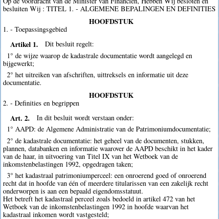
Op de voordracht van de Minister van Financiën, Hebben Wij besloten en
besluiten Wij : TITEL 1. - ALGEMENE BEPALINGEN EN DEFINITIES
HOOFDSTUK
1. - Toepassingsgebied
Artikel 1.
Dit besluit regelt:
1° de wijze waarop de kadastrale documentatie wordt aangelegd en
bijgewerkt;
2° het uitreiken van afschriften, uittreksels en informatie uit deze
documentatie.
HOOFDSTUK
2. - Definities en begrippen
Art. 2.
In dit besluit wordt verstaan onder:
1° AAPD: de Algemene Administratie van de Patrimoniumdocumentatie;
2° de kadastrale documentatie: het geheel van de documenten, stukken,
plannen, databanken en informatie waarover de AAPD beschikt in het kader
van de haar, in uitvoering van Titel IX van het Wetboek van de
inkomstenbelastingen 1992, opgedragen taken;
3° het kadastraal patrimoniumperceel: een onroerend goed of onroerend
recht dat in hoofde van één of meerdere titularissen van een zakelijk recht
onderworpen is aan een bepaald eigendomsstatuut.
Het betreft het kadastraal perceel zoals bedoeld in artikel 472 van het
Wetboek van de inkomstenbelastingen 1992 in hoofde waarvan het
kadastraal inkomen wordt vastgesteld;