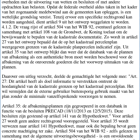
overheden met de uitvoering van wetten en besluiten of met andere
opdrachten kan belasten. Opdat de federale overheid aldus taken in het kader
van het zogenaamde medebewind aan de gemeenten kan opleggen, is een
wettelijke grondslag vereist. Tenzij ervoor een specifieke rechtsgrond kan
worden aangeduid, dient artikel 9 uit het ontwerp weggelaten te worden.
4.1.2. De vraag rijst of artikel 504 van het WIB 92, eventueel gelezen in
samenhang met artikel 108 van de Grondwet, de Koning toelaat om de
bewijswaarde te bepalen van de kadastrale documentatie. Zo wordt in artikel
27 van het ontwerp bepaald dat de op het kadastraal percelenplan
weergegeven grenzen van de kadastrale planpercelen indicatief zijn. Uit
artikel 35 van het ontwerp blijkt dan weer dat de databank van de plannen
van afbakening als een authentieke bron moet worden beschouwd voor de
afbakening van de onroerende goederen die het voorwerp uitmaken van de
plannen.
Daarover om uitleg verzocht, deelde de gemachtigde het volgende mee: "Art.
27: Dit artikel heeft als doel informatie te verstrekken omtrent de
hoedanigheid van de kadastrale grenzen op het kadastraal perceelplan. Het
wil vermijden dat de externe gebruiker buitensporig gebruik maakt van het
plan zonder de minimale vanzelfsprekende voorzorgen te nemen.
Artikel 35: de afbakeningsplannen zijn gegroepeerd in een databank in
functie van de besluiten PRECAD (18/11/2013 en 12/5/2015). Deze
besluiten zijn gesteund op artikel 141 van de Hypotheekwet." Voor artikel
27 wordt geen andere rechtsgrond vooropgesteld. Voor artikel 35 wordt
verwezen naar artikel 141 Hypotheekwet, maar ook die bepaling bevat geen
concrete machtiging ter zake. Artikel 504 van het WIB 92 - zelfs gelezen in
samenhang met de algemene uitvoeringsbevoegdheid - is een onvoldoende