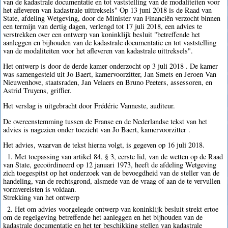
van de kadastrale documentatie en tot vaststelling van de modaliteiten voor
het afleveren van kadastrale uittreksels" Op 13 juni 2018 is de Raad van
State, afdeling Wetgeving, door de Minister van Financiën verzocht binnen
een termijn van dertig dagen, verlengd tot 17 juli 2018, een advies te
verstrekken over een ontwerp van koninklijk besluit "betreffende het
aanleggen en bijhouden van de kadastrale documentatie en tot vaststelling
van de modaliteiten voor het afleveren van kadastrale uittreksels".
Het ontwerp is door de derde kamer onderzocht op 3 juli 2018 . De kamer
was samengesteld uit Jo Baert, kamervoorzitter, Jan Smets en Jeroen Van
Nieuwenhove, staatsraden, Jan Velaers en Bruno Peeters, assessoren, en
Astrid Truyens, griffier.
Het verslag is uitgebracht door Frédéric Vanneste, auditeur.
De overeenstemming tussen de Franse en de Nederlandse tekst van het
advies is nagezien onder toezicht van Jo Baert, kamervoorzitter .
Het advies, waarvan de tekst hierna volgt, is gegeven op 16 juli 2018.
1. Met toepassing van artikel 84, § 3, eerste lid, van de wetten op de Raad
van State, gecoördineerd op 12 januari 1973, heeft de afdeling Wetgeving
zich toegespitst op het onderzoek van de bevoegdheid van de steller van de
handeling, van de rechtsgrond, alsmede van de vraag of aan de te vervullen
vormvereisten is voldaan.
Strekking van het ontwerp
2. Het om advies voorgelegde ontwerp van koninklijk besluit strekt ertoe
om de regelgeving betreffende het aanleggen en het bijhouden van de
kadastrale documentatie en het ter beschikking stellen van kadastrale