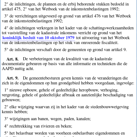
2° de inlichtingen, de plannen en de erbij behorende stukken bedoeld in
artikel 475, 2° van het Wetboek van de inkomstenbelastingen 1992;
3° de verrichtingen uitgevoerd op grond van artikel 476 van het Wetboek
van de inkomstenbelastingen 1992;
4° de inlichtingen verkregen in het kader van de schattingswerkzaamheden
tot vaststelling van de kadastrale inkomens verricht op grond van het
koninklijk besluit van 10 oktober 1979
tot uitvoering van het Wetboek
van de inkomstenbelastingen op het stuk van onroerende fiscaliteit.
5° de inlichtingen verschaft door de gemeenten op grond van artikel 9.
Art. 8.
De verbeteringen van de kwaliteit van de kadastrale
documentatie gebeuren op basis van alle informatie en technieken die de
AAPD nuttig acht.
Art. 9.
De gemeentebesturen geven kennis van de veranderingen die
zich in de eigendommen op hun grondgebied hebben voorgedaan, ingevolge:
1° nieuwe opbouw, gehele of gedeeltelijke heropbouw, verhoging,
vergroting, gehele of gedeeltelijke afbraak en aanzienlijke beschadiging van
gebouwen;
2° elke wijziging waarvan zij in het kader van de stedenbouwwetgeving
kennis hebben;
3° wijzigingen aan banen, wegen, paden, kanalen;
4° rechttrekking van rivieren en beken;
5° het belastbaar worden van voorheen onbelastbare eigendommen en