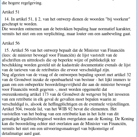
die hogere regelgeving.
Artikel 51
14. In artikel 51, § 2, van het ontwerp dienen de woorden "bij voorkeur"
geschrapt te worden.
Die woorden ontnemen aan de betrokken bepaling haar normatief karakter,
vermits het niet om een verplichting, maar louter om een aanbeveling gaat.
Artikel 56
15. Artikel 56 van het ontwerp bepaalt dat de Minister van Financiën
(lees: de minister bevoegd voor Financiën) de lijst vaststelt van de
afschriften en uittreksels die op beperkte wijze of publiekelijk ter
beschikking worden gesteld uit de kadastrale documentatie evenals de lijst
van de tarieven van de retributies die ervoor verschuldigd zijn.
Nog afgezien van de vraag of de ontworpen bepaling spoort met artikel 32
van de Grondwet inzake de openbaarheid van bestuur - het lijkt immers te
gaan om een onbeperkte beoordelingsvrijheid die aan de minister bevoegd
voor Financiën wordt gegeven -, moet worden opgemerkt dat
overeenkomstig artikel 173 van de Grondwet de wetgever bij het invoeren
van een retributie in elk geval de gevallen moet bepalen waarin ze
verschuldigd is, alsook de heffingplichtigen en de eventuele vrijstellingen.
Artikel 504, tweede lid, van het WIB 92 bevat die elementen. Het
vaststellen van het bedrag van een retributie kan in het licht van dit
gematigde legaliteitsbeginsel worden overgelaten aan de Koning. De Koning
kan die beoordeling echter niet overlaten aan de Minister van Financiën,
vermits het niet om een uitvoeringsmaatregel van bijkomstige of
detailmatige aard gaat.