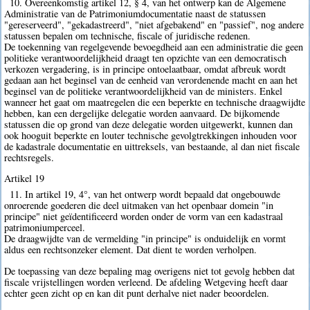
10. Overeenkomstig artikel 12, § 4, van het ontwerp kan de Algemene
Administratie van de Patrimoniumdocumentatie naast de statussen
"gereserveerd", "gekadastreerd", "niet afgebakend" en "passief", nog andere
statussen bepalen om technische, fiscale of juridische redenen.
De toekenning van regelgevende bevoegdheid aan een administratie die geen
politieke verantwoordelijkheid draagt ten opzichte van een democratisch
verkozen vergadering, is in principe ontoelaatbaar, omdat afbreuk wordt
gedaan aan het beginsel van de eenheid van verordenende macht en aan het
beginsel van de politieke verantwoordelijkheid van de ministers. Enkel
wanneer het gaat om maatregelen die een beperkte en technische draagwijdte
hebben, kan een dergelijke delegatie worden aanvaard. De bijkomende
statussen die op grond van deze delegatie worden uitgewerkt, kunnen dan
ook hooguit beperkte en louter technische gevolgtrekkingen inhouden voor
de kadastrale documentatie en uittreksels, van bestaande, al dan niet fiscale
rechtsregels.
Artikel 19
11. In artikel 19, 4°, van het ontwerp wordt bepaald dat ongebouwde
onroerende goederen die deel uitmaken van het openbaar domein "in
principe" niet geïdentificeerd worden onder de vorm van een kadastraal
patrimoniumperceel.
De draagwijdte van de vermelding "in principe" is onduidelijk en vormt
aldus een rechtsonzeker element. Dat dient te worden verholpen.
De toepassing van deze bepaling mag overigens niet tot gevolg hebben dat
fiscale vrijstellingen worden verleend. De afdeling Wetgeving heeft daar
echter geen zicht op en kan dit punt derhalve niet nader beoordelen.