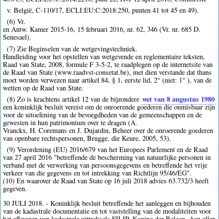
v. België, C-110/17, ECLI:EU:C:2018:250, punten 41 tot 45 en 49).
(6) Vr.
en Antw. Kamer 2015-16, 15 februari 2016, nr. 62, 346 (Vr. nr. 685 D.
Senesael).
(7) Zie Beginselen van de wetgevingstechniek.
Handleiding voor het opstellen van wetgevende en reglementaire teksten,
Raad van State, 2008, formule F 3-5-2, te raadplegen op de internetsite van
de Raad van State (www.raadvst-consetat.be), met dien verstande dat thans
moet worden verwezen naar artikel 84, § 1, eerste lid, 2° (niet: 1° ), van de
wetten op de Raad van State.
wet van 8 augustus 1980
(8) Zo is krachtens artikel 12 van de bijzondere
een koninklijk besluit vereist om de onroerende goederen die onmisbaar zijn
voor de uitoefening van de bevoegdheden van de gemeenschappen en de
gewesten in hun patrimonium over te dragen (A.
Vranckx, H. Coremans en J. Dujardin, Beheer over de onroerende goederen
van openbare rechtspersonen, Brugge, die Keure, 2005, 53).
(9) Verordening (EU) 2016/679 van het Europees Parlement en de Raad
van 27 april 2016 "betreffende de bescherming van natuurlijke personen in
verband met de verwerking van persoonsgegevens en betreffende het vrije
verkeer van die gegevens en tot intrekking van Richtlijn 95/46/EG".
(10) En waarover de Raad van State op 16 juli 2018 advies 63.732/3 heeft
gegeven.
30 JULI 2018. - Koninklijk besluit betreffende het aanleggen en bijhouden
van de kadastrale documentatie en tot vaststelling van de modaliteiten voor
het afleveren van kadastrale uittreksels FILIP, Koning der Belgen, Aan allen