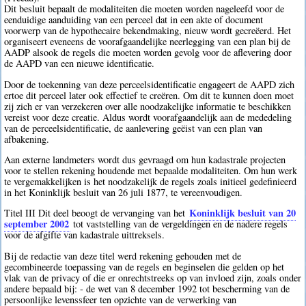
Dit besluit bepaalt de modaliteiten die moeten worden nageleefd voor de
eenduidige aanduiding van een perceel dat in een akte of document
voorwerp van de hypothecaire bekendmaking, nieuw wordt gecreëerd. Het
organiseert eveneens de voorafgaandelijke neerlegging van een plan bij de
AADP alsook de regels die moeten worden gevolg voor de aflevering door
de AAPD van een nieuwe identificatie.
Door de toekenning van deze perceelsidentificatie engageert de AAPD zich
ertoe dit perceel later ook effectief te creëren. Om dit te kunnen doen moet
zij zich er van verzekeren over alle noodzakelijke informatie te beschikken
vereist voor deze creatie. Aldus wordt voorafgaandelijk aan de mededeling
van de perceelsidentificatie, de aanlevering geëist van een plan van
afbakening.
Aan externe landmeters wordt dus gevraagd om hun kadastrale projecten
voor te stellen rekening houdende met bepaalde modaliteiten. Om hun werk
te vergemakkelijken is het noodzakelijk de regels zoals initieel gedefinieerd
in het Koninklijk besluit van 26 juli 1877, te vereenvoudigen.
Koninklijk besluit van 20
Titel III Dit deel beoogt de vervanging van het
september 2002
tot vaststelling van de vergeldingen en de nadere regels
voor de afgifte van kadastrale uittreksels.
Bij de redactie van deze titel werd rekening gehouden met de
gecombineerde toepassing van de regels en beginselen die gelden op het
vlak van de privacy of die er onrechtstreeks op van invloed zijn, zoals onder
andere bepaald bij: - de wet van 8 december 1992 tot bescherming van de
persoonlijke levenssfeer ten opzichte van de verwerking van