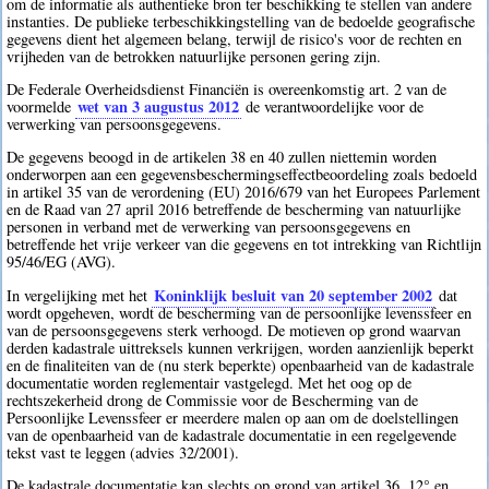
om de informatie als authentieke bron ter beschikking te stellen van andere
instanties. De publieke terbeschikkingstelling van de bedoelde geografische
gegevens dient het algemeen belang, terwijl de risico's voor de rechten en
vrijheden van de betrokken natuurlijke personen gering zijn.
De Federale Overheidsdienst Financiën is overeenkomstig art. 2 van de
wet van 3 augustus 2012
voormelde
de verantwoordelijke voor de
verwerking van persoonsgegevens.
De gegevens beoogd in de artikelen 38 en 40 zullen niettemin worden
onderworpen aan een gegevensbeschermingseffectbeoordeling zoals bedoeld
in artikel 35 van de verordening (EU) 2016/679 van het Europees Parlement
en de Raad van 27 april 2016 betreffende de bescherming van natuurlijke
personen in verband met de verwerking van persoonsgegevens en
betreffende het vrije verkeer van die gegevens en tot intrekking van Richtlijn
95/46/EG (AVG).
Koninklijk besluit van 20 september 2002
In vergelijking met het
dat
wordt opgeheven, wordt de bescherming van de persoonlijke levenssfeer en
van de persoonsgegevens sterk verhoogd. De motieven op grond waarvan
derden kadastrale uittreksels kunnen verkrijgen, worden aanzienlijk beperkt
en de finaliteiten van de (nu sterk beperkte) openbaarheid van de kadastrale
documentatie worden reglementair vastgelegd. Met het oog op de
rechtszekerheid drong de Commissie voor de Bescherming van de
Persoonlijke Levenssfeer er meerdere malen op aan om de doelstellingen
van de openbaarheid van de kadastrale documentatie in een regelgevende
tekst vast te leggen (advies 32/2001).
De kadastrale documentatie kan slechts op grond van artikel 36, 12° en