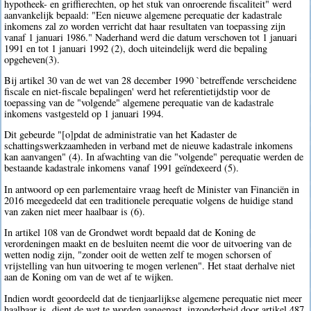
hypotheek- en griffierechten, op het stuk van onroerende fiscaliteit" werd
aanvankelijk bepaald: "Een nieuwe algemene perequatie der kadastrale
inkomens zal zo worden verricht dat haar resultaten van toepassing zijn
vanaf 1 januari 1986." Naderhand werd die datum verschoven tot 1 januari
1991 en tot 1 januari 1992 (2), doch uiteindelijk werd die bepaling
opgeheven(3).
Bij artikel 30 van de wet van 28 december 1990 `betreffende verscheidene
fiscale en niet-fiscale bepalingen' werd het referentietijdstip voor de
toepassing van de "volgende" algemene perequatie van de kadastrale
inkomens vastgesteld op 1 januari 1994.
Dit gebeurde "[o]pdat de administratie van het Kadaster de
schattingswerkzaamheden in verband met de nieuwe kadastrale inkomens
kan aanvangen" (4). In afwachting van die "volgende" perequatie werden de
bestaande kadastrale inkomens vanaf 1991 geïndexeerd (5).
In antwoord op een parlementaire vraag heeft de Minister van Financiën in
2016 meegedeeld dat een traditionele perequatie volgens de huidige stand
van zaken niet meer haalbaar is (6).
In artikel 108 van de Grondwet wordt bepaald dat de Koning de
verordeningen maakt en de besluiten neemt die voor de uitvoering van de
wetten nodig zijn, "zonder ooit de wetten zelf te mogen schorsen of
vrijstelling van hun uitvoering te mogen verlenen". Het staat derhalve niet
aan de Koning om van de wet af te wijken.
Indien wordt geoordeeld dat de tienjaarlijkse algemene perequatie niet meer
haalbaar is, dient de wet te worden aangepast, inzonderheid door artikel 487