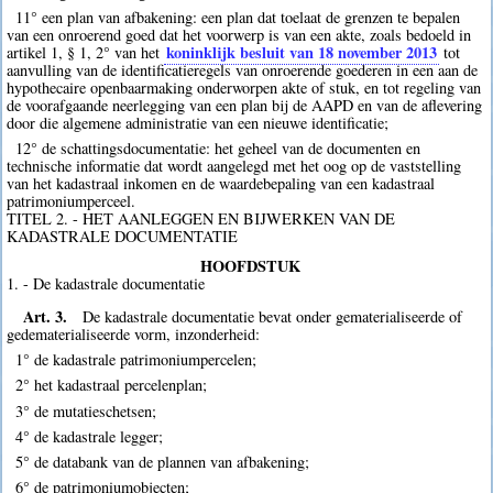
11° een plan van afbakening: een plan dat toelaat de grenzen te bepalen
van een onroerend goed dat het voorwerp is van een akte, zoals bedoeld in
koninklijk besluit van 18 november 2013
artikel 1, § 1, 2° van het
tot
aanvulling van de identificatieregels van onroerende goederen in een aan de
hypothecaire openbaarmaking onderworpen akte of stuk, en tot regeling van
de voorafgaande neerlegging van een plan bij de AAPD en van de aflevering
door die algemene administratie van een nieuwe identificatie;
12° de schattingsdocumentatie: het geheel van de documenten en
technische informatie dat wordt aangelegd met het oog op de vaststelling
van het kadastraal inkomen en de waardebepaling van een kadastraal
patrimoniumperceel.
TITEL 2. - HET AANLEGGEN EN BIJWERKEN VAN DE
KADASTRALE DOCUMENTATIE
HOOFDSTUK
1. - De kadastrale documentatie
Art. 3.
De kadastrale documentatie bevat onder gematerialiseerde of
gedematerialiseerde vorm, inzonderheid:
1° de kadastrale patrimoniumpercelen;
2° het kadastraal percelenplan;
3° de mutatieschetsen;
4° de kadastrale legger;
5° de databank van de plannen van afbakening;
6° de patrimoniumobjecten;