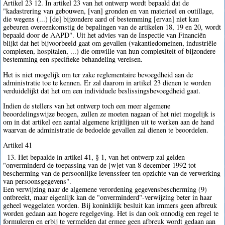
Artikel 23 12. In artikel 23 van het ontwerp wordt bepaald dat de
"kadastrering van gebouwen, [van] gronden en van materieel en outillage,
die wegens (...) [de] bijzondere aard of bestemming [ervan] niet kan
gebeuren overeenkomstig de bepalingen van de artikelen 18, 19 en 20, wordt
bepaald door de AAPD". Uit het advies van de Inspectie van Financiën
blijkt dat het bijvoorbeeld gaat om gevallen (vakantiedomeinen, industriële
complexen, hospitalen, ...) die omwille van hun complexiteit of bijzondere
bestemming een specifieke behandeling vereisen.
Het is niet mogelijk om ter zake reglementaire bevoegdheid aan de
administratie toe te kennen. Er zal daarom in artikel 23 dienen te worden
verduidelijkt dat het om een individuele beslissingsbevoegdheid gaat.
Indien de stellers van het ontwerp toch een meer algemene
beoordelingswijze beogen, zullen ze moeten nagaan of het niet mogelijk is
om in dat artikel een aantal algemene krijtlijnen uit te werken aan de hand
waarvan de administratie de bedoelde gevallen zal dienen te beoordelen.
Artikel 41
13. Het bepaalde in artikel 41, § 1, van het ontwerp zal gelden
"onverminderd de toepassing van de [w]et van 8 december 1992 tot
bescherming van de persoonlijke levenssfeer ten opzichte van de verwerking
van persoonsgegevens".
Een verwijzing naar de algemene verordening gegevensbescherming (9)
ontbreekt, maar eigenlijk kan de "onverminderd"-verwijzing beter in haar
geheel weggelaten worden. Bij koninklijk besluit kan immers geen afbreuk
worden gedaan aan hogere regelgeving. Het is dan ook onnodig een regel te
formuleren en erbij te vermelden dat ermee geen afbreuk wordt gedaan aan