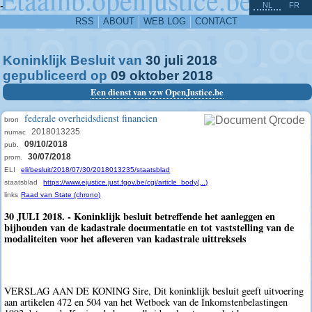
^
-
NL
FR
RSS
ABOUT
WEB LOG
CONTACT
Koninklijk Besluit van
30
juli
2018
gepubliceerd op
09
oktober
2018
Een dienst van vzw OpenJustice.be
federale overheidsdienst financien
bron
2018013235
numac
09/10/2018
pub.
30/07/2018
prom.
ELI
eli/besluit/2018/07/30/2018013235/staatsblad
staatsblad
https://www.ejustice.just.fgov.be/cgi/article_body(...)
links
Raad van State (chrono)
30 JULI 2018. - Koninklijk besluit betreffende het aanleggen en
bijhouden van de kadastrale documentatie en tot vaststelling van de
modaliteiten voor het afleveren van kadastrale uittreksels
VERSLAG AAN DE KONING Sire, Dit koninklijk besluit geeft uitvoering
aan artikelen 472 en 504 van het Wetboek van de Inkomstenbelastingen