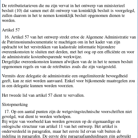
De retributietarieven die nu zijn vervat in het ontwerp van ministerieel
besluit (10) dat samen met dit ontwerp van koninklijk besluit is voorgelegd,
zullen daarom in het te nemen koninklijk besluit opgenomen dienen te
worden.
Artikel 57
16. Artikel 57 van het ontwerp strekt ertoe de Algemene Administratie van
de Patrimoniumdocumentatie te machtigen om in het kader van zijn
opdracht tot het verstrekken van kadastrale informatie bijzondere
overeenkomsten te sluiten met derden, met het oog op een efficiënte en voor
de administratie kostenbesparende werkwijze.
Dergelijke overeenkomsten kunnen afwijken van de in het te nemen besluit
opgenomen regels en van de retributies zoals die zijn vastgesteld.
Vermits deze delegatie de administratie een ongelimiteerde bevoegdheid
geeft, kan ze niet worden aanvaard. Enkel voor bijkomende maatregelen zou
in een delegatie kunnen worden voorzien.
Het tweede lid van artikel 57 dient te vervallen.
Slotopmerking
17. Op een aantal punten zijn de wetgevingstechnische voorschriften niet
gevolgd, wat dient te worden verholpen.
Bij wijze van voorbeeld kan worden gewezen op de eigenaardige en
onlogische structuur van artikel 11 van het ontwerp. Het artikel is
onderverdeeld in paragrafen, maar het eerste lid ervan valt buiten de
indeling in paragrafen. De eerste drie paragraafaanduidingen zijn gebruikt