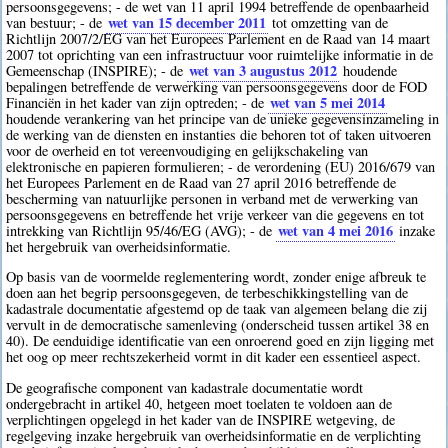
persoonsgegevens; - de wet van 11 april 1994 betreffende de openbaarheid
wet van 15 december 2011
van bestuur; - de
tot omzetting van de
Richtlijn 2007/2/EG van het Europees Parlement en de Raad van 14 maart
2007 tot oprichting van een infrastructuur voor ruimtelijke informatie in de
wet van 3 augustus 2012
Gemeenschap (INSPIRE); - de
houdende
bepalingen betreffende de verwerking van persoonsgegevens door de FOD
wet van 5 mei 2014
Financiën in het kader van zijn optreden; - de
houdende verankering van het principe van de unieke gegevensinzameling in
de werking van de diensten en instanties die behoren tot of taken uitvoeren
voor de overheid en tot vereenvoudiging en gelijkschakeling van
elektronische en papieren formulieren; - de verordening (EU) 2016/679 van
het Europees Parlement en de Raad van 27 april 2016 betreffende de
bescherming van natuurlijke personen in verband met de verwerking van
persoonsgegevens en betreffende het vrije verkeer van die gegevens en tot
wet van 4 mei 2016
intrekking van Richtlijn 95/46/EG (AVG); - de
inzake
het hergebruik van overheidsinformatie.
Op basis van de voormelde reglementering wordt, zonder enige afbreuk te
doen aan het begrip persoonsgegeven, de terbeschikkingstelling van de
kadastrale documentatie afgestemd op de taak van algemeen belang die zij
vervult in de democratische samenleving (onderscheid tussen artikel 38 en
40). De eenduidige identificatie van een onroerend goed en zijn ligging met
het oog op meer rechtszekerheid vormt in dit kader een essentieel aspect.
De geografische component van kadastrale documentatie wordt
ondergebracht in artikel 40, hetgeen moet toelaten te voldoen aan de
verplichtingen opgelegd in het kader van de INSPIRE wetgeving, de
regelgeving inzake hergebruik van overheidsinformatie en de verplichting