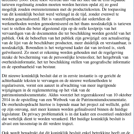
tarieven regelmatig zouden moeten worden herzien opdat zij zo goed
mogelijk zouden overeenstemmen met de productiekosten. De toepassing
van dit koninklijk besluit werd verlengd in de tijd, zonder evenwel te
worden geactualiseerd. Het is vanzelfsprekend dat sedertdien de
werkmethoden werden gemoderniseerd en het thans noodzakelijk is tarieven
vast te stellen die beter afgestemd zijn op de reële kostprijs van het
vervaardigen van de documenten die ter beschikking worden gesteld van het
publiek. Ook de behoeften van het publiek zijn gewijzigd: een actualisering
van de lijst van de beschikbare producten, meer duidelijk en verstaanbaar, is
noodzakelijk. Bovendien is het wetgevend kader dat van invloed is, sterk
geëvolueerd. Zo moet er rekening worden gehouden met de regelgeving
inzake de bescherming van de persoonlijke levenssfeer, het hergebruik van
overheidsinformatie, het ter beschikking stellen van geografische informatie
en de openbaarheid van bestuur.
Dit nieuwe koninklijk besluit dat er in eerste instantie is op gericht de
achterhaalde teksten te vervangen en de nieuwe werkmethoden te
regulariseren, vormt een aanzet in afwachting van meer ingrijpende
wijzigingen in de reglementering op het vlak van de
patrimoniumdocumentatie. Aldus voorziet het regeerakkoord van 10 oktober
2014 in de opstelling van een Wetboek van de Patrimoniumdocumentatie.
De overheidsopdracht hiertoe is lopende maar het project zal wellicht, gelet
op zijn omvang, niet meer kunnen worden gefinaliseerd binnen de huidige
legislatuur. De privacy problematiek is in dat kader een essentieel onderdeel
dat wettelijk dient te worden verankerd. Het huidige koninklijk besluit is
alvast een tussenstap in dit verdere traject.
Ook wordt benadrukt dat dit koninklijk besluit enkel betrekking heeft op de