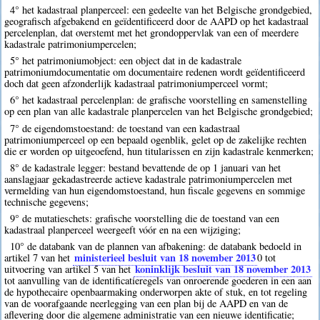
4° het kadastraal planperceel: een gedeelte van het Belgische grondgebied,
geografisch afgebakend en geïdentificeerd door de AAPD op het kadastraal
percelenplan, dat overstemt met het grondoppervlak van een of meerdere
kadastrale patrimoniumpercelen;
5° het patrimoniumobject: een object dat in de kadastrale
patrimoniumdocumentatie om documentaire redenen wordt geïdentificeerd
doch dat geen afzonderlijk kadastraal patrimoniumperceel vormt;
6° het kadastraal percelenplan: de grafische voorstelling en samenstelling
op een plan van alle kadastrale planpercelen van het Belgische grondgebied;
7° de eigendomstoestand: de toestand van een kadastraal
patrimoniumperceel op een bepaald ogenblik, gelet op de zakelijke rechten
die er worden op uitgeoefend, hun titularissen en zijn kadastrale kenmerken;
8° de kadastrale legger: bestand bevattende de op 1 januari van het
aanslagjaar gekadastreerde actieve kadastrale patrimoniumpercelen met
vermelding van hun eigendomstoestand, hun fiscale gegevens en sommige
technische gegevens;
9° de mutatieschets: grafische voorstelling die de toestand van een
kadastraal planperceel weergeeft vóór en na een wijziging;
10° de databank van de plannen van afbakening: de databank bedoeld in
ministerieel besluit van 18 november 2013
artikel 7 van het
0
tot
koninklijk besluit van 18 november 2013
uitvoering van artikel 5 van het
tot aanvulling van de identificatieregels van onroerende goederen in een aan
de hypothecaire openbaarmaking onderworpen akte of stuk, en tot regeling
van de voorafgaande neerlegging van een plan bij de AAPD en van de
aflevering door die algemene administratie van een nieuwe identificatie;