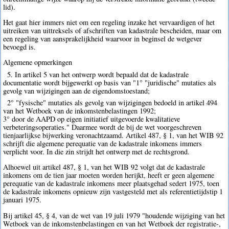
lid).
Het gaat hier immers niet om een regeling inzake het vervaardigen of het
uitreiken van uittreksels of afschriften van kadastrale bescheiden, maar om
een regeling van aansprakelijkheid waarvoor in beginsel de wetgever
bevoegd is.
Algemene opmerkingen
5. In artikel 5 van het ontwerp wordt bepaald dat de kadastrale
documentatie wordt bijgewerkt op basis van "1° "juridische" mutaties als
gevolg van wijzigingen aan de eigendomstoestand;
2° "fysische" mutaties als gevolg van wijzigingen bedoeld in artikel 494
van het Wetboek van de inkomstenbelastingen 1992;
3° door de AAPD op eigen initiatief uitgevoerde kwalitatieve
verbeteringsoperaties." Daarmee wordt de bij de wet voorgeschreven
tienjaarlijkse bijwerking veronachtzaamd. Artikel 487, § 1, van het WIB 92
schrijft die algemene perequatie van de kadastrale inkomens immers
verplicht voor. In die zin strijdt het ontwerp met de rechtsgrond.
Alhoewel uit artikel 487, § 1, van het WIB 92 volgt dat de kadastrale
inkomens om de tien jaar moeten worden herijkt, heeft er geen algemene
perequatie van de kadastrale inkomens meer plaatsgehad sedert 1975, toen
de kadastrale inkomens opnieuw zijn vastgesteld met als referentietijdstip 1
januari 1975.
Bij artikel 45, § 4, van de wet van 19 juli 1979 "houdende wijziging van het
Wetboek van de inkomstenbelastingen en van het Wetboek der registratie-,