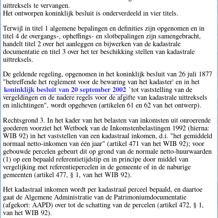
uittreksels te vervangen.
Het ontworpen koninklijk besluit is onderverdeeld in vier titels.
Terwijl in titel 1 algemene bepalingen en definities zijn opgenomen en in
titel 4 de overgangs-, opheffings- en slotbepalingen zijn samengebracht,
handelt titel 2 over het aanleggen en bijwerken van de kadastrale
documentatie en titel 3 over het ter beschikking stellen van kadastrale
uittreksels.
De geldende regeling, opgenomen in het koninklijk besluit van 26 juli 1877
"betreffende het reglement voor de bewaring van het kadaster' en in het
koninklijk besluit van 20 september 2002
`tot vaststelling van de
vergeldingen en de nadere regels voor de afgifte van kadastrale uittreksels
en inlichtingen", wordt opgeheven (artikelen 61 en 62 van het ontwerp).
Rechtsgrond 3. In het kader van het belasten van inkomsten uit onroerende
goederen voorziet het Wetboek van de Inkomstenbelastingen 1992 (hierna:
WIB 92) in het vaststellen van een kadastraal inkomen, d.i. "het gemiddeld
normaal netto-inkomen van één jaar" (artikel 471 van het WIB 92); voor
gebouwde percelen gebeurt dit op grond van de normale netto-huurwaarden
(1) op een bepaald referentietijdstip en in principe door middel van
vergelijking met referentiepercelen in de gemeente of in de naburige
gemeenten (artikel 477, § 1, van het WIB 92).
Het kadastraal inkomen wordt per kadastraal perceel bepaald, en daartoe
gaat de Algemene Administratie van de Patrimoniumdocumentatie
(afgekort: AAPD) over tot de schatting van de percelen (artikel 472, § 1,
van het WIB 92).