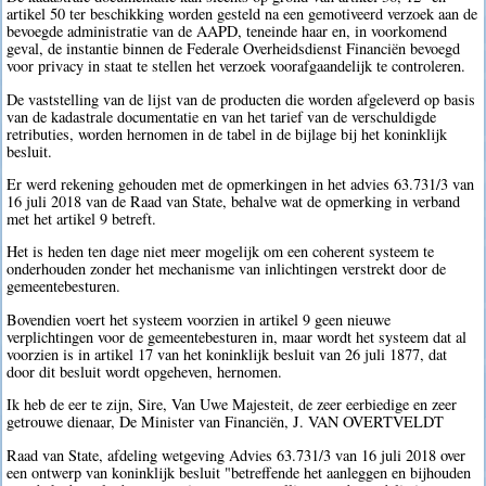
artikel 50 ter beschikking worden gesteld na een gemotiveerd verzoek aan de
bevoegde administratie van de AAPD, teneinde haar en, in voorkomend
geval, de instantie binnen de Federale Overheidsdienst Financiën bevoegd
voor privacy in staat te stellen het verzoek voorafgaandelijk te controleren.
De vaststelling van de lijst van de producten die worden afgeleverd op basis
van de kadastrale documentatie en van het tarief van de verschuldigde
retributies, worden hernomen in de tabel in de bijlage bij het koninklijk
besluit.
Er werd rekening gehouden met de opmerkingen in het advies 63.731/3 van
16 juli 2018 van de Raad van State, behalve wat de opmerking in verband
met het artikel 9 betreft.
Het is heden ten dage niet meer mogelijk om een coherent systeem te
onderhouden zonder het mechanisme van inlichtingen verstrekt door de
gemeentebesturen.
Bovendien voert het systeem voorzien in artikel 9 geen nieuwe
verplichtingen voor de gemeentebesturen in, maar wordt het systeem dat al
voorzien is in artikel 17 van het koninklijk besluit van 26 juli 1877, dat
door dit besluit wordt opgeheven, hernomen.
Ik heb de eer te zijn, Sire, Van Uwe Majesteit, de zeer eerbiedige en zeer
getrouwe dienaar, De Minister van Financiën, J. VAN OVERTVELDT
Raad van State, afdeling wetgeving Advies 63.731/3 van 16 juli 2018 over
een ontwerp van koninklijk besluit "betreffende het aanleggen en bijhouden