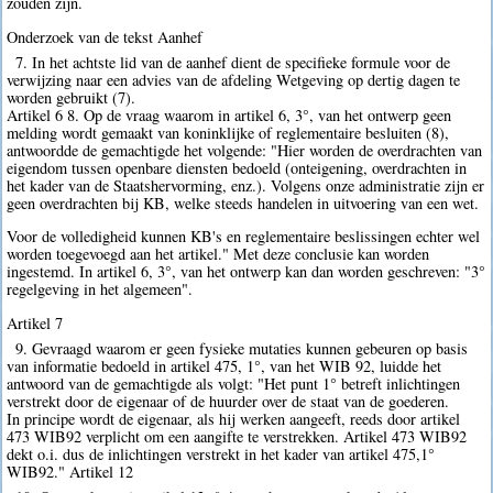
zouden zijn.
Onderzoek van de tekst Aanhef
7. In het achtste lid van de aanhef dient de specifieke formule voor de
verwijzing naar een advies van de afdeling Wetgeving op dertig dagen te
worden gebruikt (7).
Artikel 6 8. Op de vraag waarom in artikel 6, 3°, van het ontwerp geen
melding wordt gemaakt van koninklijke of reglementaire besluiten (8),
antwoordde de gemachtigde het volgende: "Hier worden de overdrachten van
eigendom tussen openbare diensten bedoeld (onteigening, overdrachten in
het kader van de Staatshervorming, enz.). Volgens onze administratie zijn er
geen overdrachten bij KB, welke steeds handelen in uitvoering van een wet.
Voor de volledigheid kunnen KB's en reglementaire beslissingen echter wel
worden toegevoegd aan het artikel." Met deze conclusie kan worden
ingestemd. In artikel 6, 3°, van het ontwerp kan dan worden geschreven: "3°
regelgeving in het algemeen".
Artikel 7
9. Gevraagd waarom er geen fysieke mutaties kunnen gebeuren op basis
van informatie bedoeld in artikel 475, 1°, van het WIB 92, luidde het
antwoord van de gemachtigde als volgt: "Het punt 1° betreft inlichtingen
verstrekt door de eigenaar of de huurder over de staat van de goederen.
In principe wordt de eigenaar, als hij werken aangeeft, reeds door artikel
473 WIB92 verplicht om een aangifte te verstrekken. Artikel 473 WIB92
dekt o.i. dus de inlichtingen verstrekt in het kader van artikel 475,1°
WIB92." Artikel 12