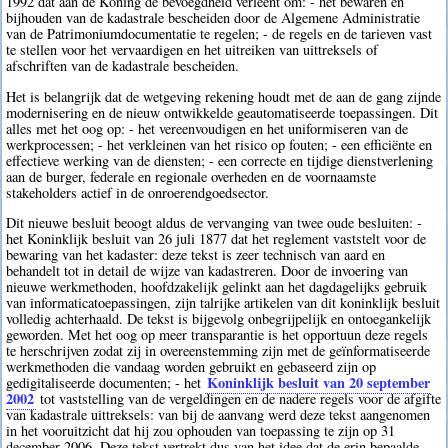
1992 dat aan de Koning de bevoegdheid verleent om: - het bewaren en
bijhouden van de kadastrale bescheiden door de Algemene Administratie
van de Patrimoniumdocumentatie te regelen; - de regels en de tarieven vast
te stellen voor het vervaardigen en het uitreiken van uittreksels of
afschriften van de kadastrale bescheiden.
Het is belangrijk dat de wetgeving rekening houdt met de aan de gang zijnde
modernisering en de nieuw ontwikkelde geautomatiseerde toepassingen. Dit
alles met het oog op: - het vereenvoudigen en het uniformiseren van de
werkprocessen; - het verkleinen van het risico op fouten; - een efficiënte en
effectieve werking van de diensten; - een correcte en tijdige dienstverlening
aan de burger, federale en regionale overheden en de voornaamste
stakeholders actief in de onroerendgoedsector.
Dit nieuwe besluit beoogt aldus de vervanging van twee oude besluiten: -
het Koninklijk besluit van 26 juli 1877 dat het reglement vaststelt voor de
bewaring van het kadaster: deze tekst is zeer technisch van aard en
behandelt tot in detail de wijze van kadastreren. Door de invoering van
nieuwe werkmethoden, hoofdzakelijk gelinkt aan het dagdagelijks gebruik
van informaticatoepassingen, zijn talrijke artikelen van dit koninklijk besluit
volledig achterhaald. De tekst is bijgevolg onbegrijpelijk en ontoegankelijk
geworden. Met het oog op meer transparantie is het opportuun deze regels
te herschrijven zodat zij in overeenstemming zijn met de geïnformatiseerde
werkmethoden die vandaag worden gebruikt en gebaseerd zijn op
Koninklijk besluit van 20 september
gedigitaliseerde documenten; - het
2002
tot vaststelling van de vergeldingen en de nadere regels voor de afgifte
van kadastrale uittreksels: van bij de aanvang werd deze tekst aangenomen
in het vooruitzicht dat hij zou ophouden van toepassing te zijn op 31
december 2006. Deze tekst vertrekt dus van het idee dat de erin bepaalde