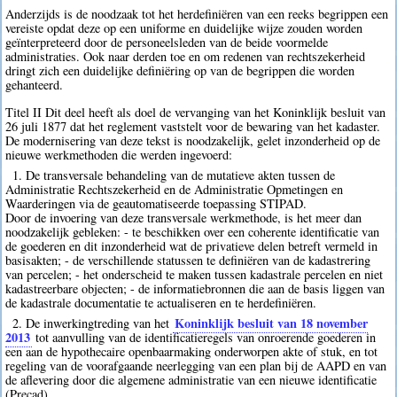
Anderzijds is de noodzaak tot het herdefiniëren van een reeks begrippen een
vereiste opdat deze op een uniforme en duidelijke wijze zouden worden
geïnterpreteerd door de personeelsleden van de beide voormelde
administraties. Ook naar derden toe en om redenen van rechtszekerheid
dringt zich een duidelijke definiëring op van de begrippen die worden
gehanteerd.
Titel II Dit deel heeft als doel de vervanging van het Koninklijk besluit van
26 juli 1877 dat het reglement vaststelt voor de bewaring van het kadaster.
De modernisering van deze tekst is noodzakelijk, gelet inzonderheid op de
nieuwe werkmethoden die werden ingevoerd:
1. De transversale behandeling van de mutatieve akten tussen de
Administratie Rechtszekerheid en de Administratie Opmetingen en
Waarderingen via de geautomatiseerde toepassing STIPAD.
Door de invoering van deze transversale werkmethode, is het meer dan
noodzakelijk gebleken: - te beschikken over een coherente identificatie van
de goederen en dit inzonderheid wat de privatieve delen betreft vermeld in
basisakten; - de verschillende statussen te definiëren van de kadastrering
van percelen; - het onderscheid te maken tussen kadastrale percelen en niet
kadastreerbare objecten; - de informatiebronnen die aan de basis liggen van
de kadastrale documentatie te actualiseren en te herdefiniëren.
Koninklijk besluit van 18 november
2. De inwerkingtreding van het
2013
tot aanvulling van de identificatieregels van onroerende goederen in
een aan de hypothecaire openbaarmaking onderworpen akte of stuk, en tot
regeling van de voorafgaande neerlegging van een plan bij de AAPD en van
de aflevering door die algemene administratie van een nieuwe identificatie
(Precad).