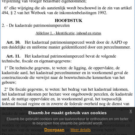
vrijstelling van vroeger belastbare eigendommen;
6° elke wijziging die als aanzienlijk wordt beschouwd in de zin van artikel
494, § 2 van het Wetboek van de inkomstenbelastingen 1992.
HOOFDSTUK
2. - De kadastrale patrimoniumpercelen
Afdeling 1. - Identificatie, inhoud en status
Art. 10.
Het kadastraal patrimoniumperceel wordt door de AAPD op
een duidelijke en uniforme manier geïdentificeerd door een perceelnummer.
Art. 11.
Het kadastraal patrimoniumperceel bevat de volgende
technische, fiscale en eigenaarsgegevens:
1° De technische gegevens, te weten: de ligging, de oppervlakte, de
kadastrale aard, het kadastraal perceelnummer en in voorkomend geval de
constructiecode die verwijst naar de bouwtechnische kenmerken van het
gebouw;
2° De fiscale gegevens, te weten: het bedrag van het kadastraal inkomen,
het kadastraal inkomen per hectare voor ongebouwde percelen, de kadastrale
aard, de nuttige oppervlakte en, in voorkomend geval, het toepasselijk
federaal fiscaal regime en in zoverre de federale overheid nog de dienst van
de belasting inzake de onroerende voorheffing verzekert, het fiscaal regime
x
Etaamb.be maakt gebruik van cookies
inzake de onroerende voorheffing;
Etaamb.be gebruikt cookies om uw taalvoorkeur te onthouden en om beter
3° De eigenaarsgegevens van de titularissen van de zakelijke rechten die er
te begrijpen hoe etaamb.be gebruikt wordt.
worden op uitgeoefend, te weten: - de naam, voornamen, geboortedatum en
het adres van de woonplaats als het een natuurlijke persoon betreft.
Doorgaan
Meer details
De personen die beschikken over een rijksregisternummer of aan wie een