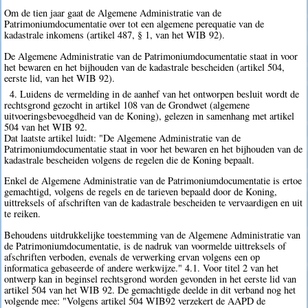
Om de tien jaar gaat de Algemene Administratie van de
Patrimoniumdocumentatie over tot een algemene perequatie van de
kadastrale inkomens (artikel 487, § 1, van het WIB 92).
De Algemene Administratie van de Patrimoniumdocumentatie staat in voor
het bewaren en het bijhouden van de kadastrale bescheiden (artikel 504,
eerste lid, van het WIB 92).
4. Luidens de vermelding in de aanhef van het ontworpen besluit wordt de
rechtsgrond gezocht in artikel 108 van de Grondwet (algemene
uitvoeringsbevoegdheid van de Koning), gelezen in samenhang met artikel
504 van het WIB 92.
Dat laatste artikel luidt: "De Algemene Administratie van de
Patrimoniumdocumentatie staat in voor het bewaren en het bijhouden van de
kadastrale bescheiden volgens de regelen die de Koning bepaalt.
Enkel de Algemene Administratie van de Patrimoniumdocumentatie is ertoe
gemachtigd, volgens de regels en de tarieven bepaald door de Koning,
uittreksels of afschriften van de kadastrale bescheiden te vervaardigen en uit
te reiken.
Behoudens uitdrukkelijke toestemming van de Algemene Administratie van
de Patrimoniumdocumentatie, is de nadruk van voormelde uittreksels of
afschriften verboden, evenals de verwerking ervan volgens een op
informatica gebaseerde of andere werkwijze." 4.1. Voor titel 2 van het
ontwerp kan in beginsel rechtsgrond worden gevonden in het eerste lid van
artikel 504 van het WIB 92. De gemachtigde deelde in dit verband nog het
volgende mee: "Volgens artikel 504 WIB92 verzekert de AAPD de