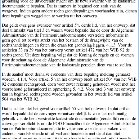
grondslag voor de uitvoerende macht om de bewijswaarde van de kadastrale
documentatie te bepalen. Dat is immers in beginsel een zaak van de
wetgever. Indien geen andere rechtsgrondbepalingen voorhanden zijn, dienen
deze bepalingen weggelaten te worden uit het ontwerp.
Dat geldt overigens evenzeer voor artikel 54, derde lid, van het ontwerp, dat
deel uitmaakt van titel 3 en waarin wordt bepaald dat de door de Algemene
Administratie van de Patrimoniumdocumentatie verstrekte informatie in
geen geval tot bewijs strekt van het bestaan of de draagwijdte van de
rechtshandelingen en feiten die eraan ten grondslag liggen. 4.1.3. Voor de
artikelen 33 en 39 van het ontwerp vormt artikel 472 van het WIB 92 de
rechtsgrond. Uit deze bepaling volgt dat de Koning de regels en de vormen
voor de schatting door de Algemene Administratie van de
Patrimoniumdocumentatie van de kadastrale percelen dient vast te stellen.
In de aanhef moet derhalve eveneens van deze bepaling melding gemaakt
worden. 4.1.4. Voor artikel 5 van het ontwerp biedt artikel 504 van het WIB
92 eveneens rechtsgrond, doch voor zover rekening gehouden wordt met het
voorbehoud geformuleerd in opmerking 5. 4.2. Voor titel 3 van het ontwerp
kan in beginsel rechtsgrond worden gevonden in het tweede lid van artikel
504 van het WIB 92.
Dat is echter niet het geval voor artikel 55 van het ontwerp. In dat artikel
wordt bepaald dat de aanvrager verantwoordelijk is voor het rechtmatig
gebruik van de hem verstrekte kadastrale documentatie (eerste lid) en dat de
aanvrager verplicht is om de FOD Financiën of de Algemene Administratie
van de Patrimoniumdocumentatie te vrijwaren voor de aanspraken van
anderen, voortvloeiende uit of verband houdende met de al dan niet
onrechtmatige wijze waarop hij de verstrekte informatie gebruikt (tweede