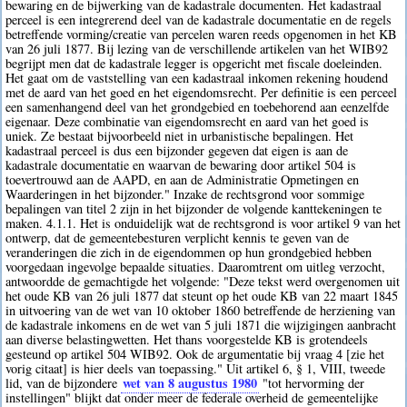
bewaring en de bijwerking van de kadastrale documenten. Het kadastraal
perceel is een integrerend deel van de kadastrale documentatie en de regels
betreffende vorming/creatie van percelen waren reeds opgenomen in het KB
van 26 juli 1877. Bij lezing van de verschillende artikelen van het WIB92
begrijpt men dat de kadastrale legger is opgericht met fiscale doeleinden.
Het gaat om de vaststelling van een kadastraal inkomen rekening houdend
met de aard van het goed en het eigendomsrecht. Per definitie is een perceel
een samenhangend deel van het grondgebied en toebehorend aan eenzelfde
eigenaar. Deze combinatie van eigendomsrecht en aard van het goed is
uniek. Ze bestaat bijvoorbeeld niet in urbanistische bepalingen. Het
kadastraal perceel is dus een bijzonder gegeven dat eigen is aan de
kadastrale documentatie en waarvan de bewaring door artikel 504 is
toevertrouwd aan de AAPD, en aan de Administratie Opmetingen en
Waarderingen in het bijzonder." Inzake de rechtsgrond voor sommige
bepalingen van titel 2 zijn in het bijzonder de volgende kanttekeningen te
maken. 4.1.1. Het is onduidelijk wat de rechtsgrond is voor artikel 9 van het
ontwerp, dat de gemeentebesturen verplicht kennis te geven van de
veranderingen die zich in de eigendommen op hun grondgebied hebben
voorgedaan ingevolge bepaalde situaties. Daaromtrent om uitleg verzocht,
antwoordde de gemachtigde het volgende: "Deze tekst werd overgenomen uit
het oude KB van 26 juli 1877 dat steunt op het oude KB van 22 maart 1845
in uitvoering van de wet van 10 oktober 1860 betreffende de herziening van
de kadastrale inkomens en de wet van 5 juli 1871 die wijzigingen aanbracht
aan diverse belastingwetten. Het thans voorgestelde KB is grotendeels
gesteund op artikel 504 WIB92. Ook de argumentatie bij vraag 4 [zie het
vorig citaat] is hier deels van toepassing." Uit artikel 6, § 1, VIII, tweede
wet van 8 augustus 1980
lid, van de bijzondere
"tot hervorming der
instellingen" blijkt dat onder meer de federale overheid de gemeentelijke