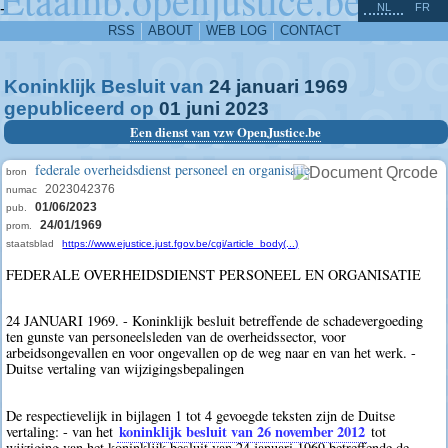
^
-
NL
FR
RSS
ABOUT
WEB LOG
CONTACT
Koninklijk Besluit van
24
januari
1969
gepubliceerd op
01
juni
2023
Een dienst van vzw OpenJustice.be
federale overheidsdienst personeel en organisatie
bron
2023042376
numac
01/06/2023
pub.
24/01/1969
prom.
staatsblad
https://www.ejustice.just.fgov.be/cgi/article_body(...)
FEDERALE OVERHEIDSDIENST PERSONEEL EN ORGANISATIE
24 JANUARI 1969. - Koninklijk besluit betreffende de schadevergoeding
ten gunste van personeelsleden van de overheidssector, voor
arbeidsongevallen en voor ongevallen op de weg naar en van het werk. -
Duitse vertaling van wijzigingsbepalingen
De respectievelijk in bijlagen 1 tot 4 gevoegde teksten zijn de Duitse
koninklijk besluit van 26 november 2012
vertaling: - van het
tot
wijziging van het koninklijk besluit van 24 januari 1969 betreffende de