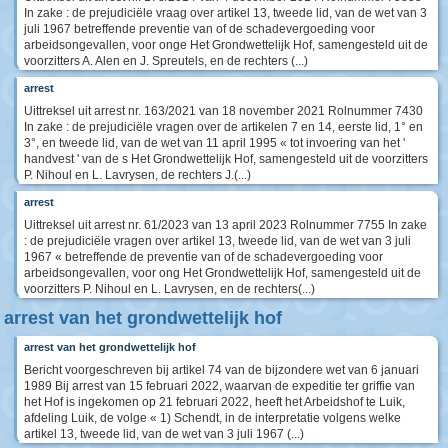
In zake : de prejudiciële vraag over artikel 13, tweede lid, van de wet van 3
juli 1967 betreffende preventie van of de schadevergoeding voor
arbeidsongevallen, voor onge Het Grondwettelijk Hof, samengesteld uit de
voorzitters A. Alen en J. Spreutels, en de rechters (...)
arrest
Uittreksel uit arrest nr. 163/2021 van 18 november 2021 Rolnummer 7430
In zake : de prejudiciële vragen over de artikelen 7 en 14, eerste lid, 1° en
3°, en tweede lid, van de wet van 11 april 1995 « tot invoering van het '
handvest ' van de s Het Grondwettelijk Hof, samengesteld uit de voorzitters
P. Nihoul en L. Lavrysen, de rechters J.(...)
arrest
Uittreksel uit arrest nr. 61/2023 van 13 april 2023 Rolnummer 7755 In zake
: de prejudiciële vragen over artikel 13, tweede lid, van de wet van 3 juli
1967 « betreffende de preventie van of de schadevergoeding voor
arbeidsongevallen, voor ong Het Grondwettelijk Hof, samengesteld uit de
voorzitters P. Nihoul en L. Lavrysen, en de rechters(...)
arrest van het grondwettelijk hof
arrest van het grondwettelijk hof
Bericht voorgeschreven bij artikel 74 van de bijzondere wet van 6 januari
1989 Bij arrest van 15 februari 2022, waarvan de expeditie ter griffie van
het Hof is ingekomen op 21 februari 2022, heeft het Arbeidshof te Luik,
afdeling Luik, de volge « 1) Schendt, in de interpretatie volgens welke
artikel 13, tweede lid, van de wet van 3 juli 1967 (...)