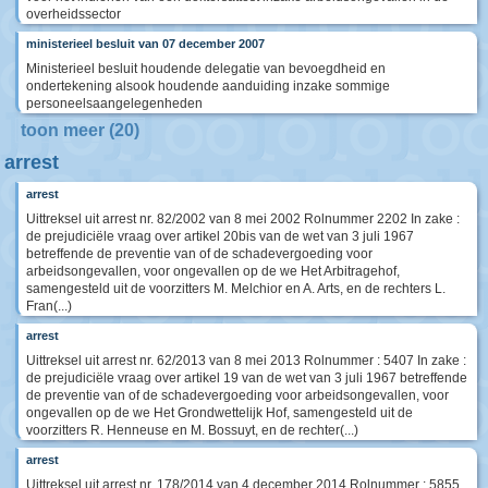
overheidssector
ministerieel besluit van 07 december 2007
Ministerieel besluit houdende delegatie van bevoegdheid en
ondertekening alsook houdende aanduiding inzake sommige
personeelsaangelegenheden
toon meer (20)
arrest
arrest
Uittreksel uit arrest nr. 82/2002 van 8 mei 2002 Rolnummer 2202 In zake :
de prejudiciële vraag over artikel 20bis van de wet van 3 juli 1967
betreffende de preventie van of de schadevergoeding voor
arbeidsongevallen, voor ongevallen op de we Het Arbitragehof,
samengesteld uit de voorzitters M. Melchior en A. Arts, en de rechters L.
Fran(...)
arrest
Uittreksel uit arrest nr. 62/2013 van 8 mei 2013 Rolnummer : 5407 In zake :
de prejudiciële vraag over artikel 19 van de wet van 3 juli 1967 betreffende
de preventie van of de schadevergoeding voor arbeidsongevallen, voor
ongevallen op de we Het Grondwettelijk Hof, samengesteld uit de
voorzitters R. Henneuse en M. Bossuyt, en de rechter(...)
arrest
Uittreksel uit arrest nr. 178/2014 van 4 december 2014 Rolnummer : 5855