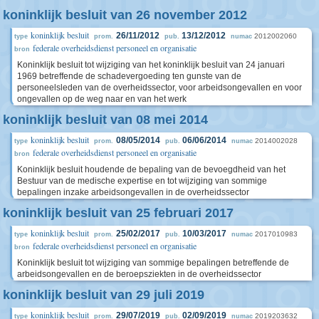
koninklijk besluit van 26 november 2012
koninklijk besluit
26/11/2012
13/12/2012
2012002060
type
prom.
pub.
numac
federale overheidsdienst personeel en organisatie
bron
Koninklijk besluit tot wijziging van het koninklijk besluit van 24 januari
1969 betreffende de schadevergoeding ten gunste van de
personeelsleden van de overheidssector, voor arbeidsongevallen en voor
ongevallen op de weg naar en van het werk
koninklijk besluit van 08 mei 2014
koninklijk besluit
08/05/2014
06/06/2014
2014002028
type
prom.
pub.
numac
federale overheidsdienst personeel en organisatie
bron
Koninklijk besluit houdende de bepaling van de bevoegdheid van het
Bestuur van de medische expertise en tot wijziging van sommige
bepalingen inzake arbeidsongevallen in de overheidssector
koninklijk besluit van 25 februari 2017
koninklijk besluit
25/02/2017
10/03/2017
2017010983
type
prom.
pub.
numac
federale overheidsdienst personeel en organisatie
bron
Koninklijk besluit tot wijziging van sommige bepalingen betreffende de
arbeidsongevallen en de beroepsziekten in de overheidssector
koninklijk besluit van 29 juli 2019
koninklijk besluit
29/07/2019
02/09/2019
2019203632
type
prom.
pub.
numac