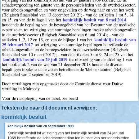
schadevergoeding ten gunste van de personeelsleden van de overheidssector,
voor arbeidsongevallen en voor ongevallen op de weg naar en van het werk
(Belgisch Staatsblad van 13 december 2012); - van de artikelen 1 tot 5, 14
koninklijk besluit van 8 mei 2014
en 15, en van de bijlage 1 van het
houdende de bepaling van de bevoegdheid van het Bestuur van de medische
expertise en tot wijziging van sommige bepalingen inzake arbeidsongevallen
in de overheidssector (Belgisch Staatsblad van 6 juni 2014); - van de
koninklijk besluit van
artikelen 1, 2, 12 en 13, en van de bijlage 1 van het
25 februari 2017
tot wijziging van sommige bepalingen betreffende de
arbeidsongevallen en de beroepsziekten in de overheidssector (Belgisch
Staatsblad van 10 maart 2017); - van de artikelen 5 tot 9, 24 en 25 van het
koninklijk besluit van 29 juli 2019
tot uitvoering van de afdeling 1 van
het hoofdstuk 2 van de wet van 21 december 2018 houdende diverse
bepalingen inzake sociale zaken betreffende de 'kleine statuten' (Belgisch
Staatsblad van 2 september 2019).
Deze vertalingen zijn opgemaakt door de Centrale dienst voor Duitse
vertaling in Malmedy.
Voor de raadpleging van de tabel, zie beeld
Teksten die naar dit document verwijzen:
koninklijk besluit
koninklijk besluit van 20 september 1998
Koninklijk besluit tot wijziging van het koninklijk besluit van 24 januari
1969 betreffende de schadevergoeding ten gunste van personeelsleden