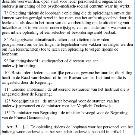
dezelfde voorwaarden, open staat voor ieder personeelslid ongeacht de
onderwijsinrichting of het psycho-medisch-sociaal centrum waar hij werkt;
7° Opleiding tijdens de loopbaan : opleiding die de opleidingen omvat die
kunnen worden gevolgd zowel in het raam van het ambt uitgeoefend door de
leerkracht als deze in het raam van de voorbereiding op de uitoefening van
hetzelfde ambt in een ander onderwijstype, van een ander ambt waarvoor er
geen intiële opleiding of een selectie- of bevorderingsambt bestaat;
8° Pedagogische animatieactiviteiten : activiteiten die worden
georganiseerd om de leerlingen te begeleiden wier vakken vervangen werden
om hun leerkracht(en) toe te laten een opleiding te volgen tijdens de
loopbaan;
9° Inrichtingshoofd : studieprefect of directeur van een
onderwijsinrichting;
10° Bestuurder : iedere natuurlijke persoon, gewone bestuurder, die zitting
heeft in de Raad van Bestuur of in het Bureau van het Instituut en die is
aangesteld door de Regering;
11° Leidend ambtenaar : de uitvoerend bestuurder van het Instituut die is
aangesteld door de Regering;
12° Voogdijminister : de minister bevoegd voor de statuten van het
onderwijspersoneel en de minister voor het Verplicht Onderwijs;
13° De minister van Begroting : de minister bevoegd voor de Begroting
van de Franse Gemeenschap.
Art. 3.
§ 1. De opleiding tijdens de loopbaan voor het personeel van het
buitengewoon onderwijs en het secundair onderwijs bedoeld in artikel 1