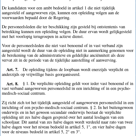
De kandidaten voor een ambt bedoeld in artikel 1 die niet tijdelijk
aangesteld of aangeworven zijn, kunnen een opleiding volgen aan de
voorwaarden bepaald door de Regering.
De personeelsleden die ter beschikking zijn gesteld bij ontstentenis van
betrekking kunnen een opleiding volgen. De duur ervan wordt gelijkgesteld
met het voorlopig terugroepen in actieve dienst.
Voor de personeelsleden die niet vast benoemd of in vast verband zijn
aangesteld wordt de duur van de opleiding niet in aanmerking genomen voor
de berekening van de administratieve en geldelijke anciënniteit als deze
vervat zit in de periode van de tijdelijke aanstelling of aanwerving.
Art. 7.
De opleiding tijdens de loopbaan wordt enerzijds verplicht en
anderzijds op vrijwillige basis georganiseerd.
Art. 8.
§ 1. De verplichte opleiding geldt voor ieder vast benoemd of in
vast verband aangeworven personeelslid in een inrichting of in een psycho-
medisch-sociaal centrum.
Zij richt zich tot het tijdelijk aangesteld of aangeworven personeelslid in een
inrichting of een psycho-medisch-sociaal centrum. § 2. In het buitengewoon
onderwijs en in het gewoon secundair onderwijs bestaat de verplichte
opleiding uit zes halve dagen gespreid over het aantal lesdagen van een
schooljaar. Dit aantal van zes halve dagen wordt verdeeld naar rato van twee
halve dagen voor het niveau bedoeld in artikel 5, 1°, en vier halve dagen
voor de niveaus bedoeld in artikel 5, 2° en 3°.