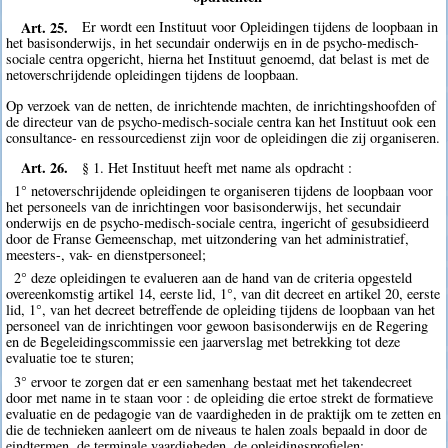
Art. 25.
Er wordt een Instituut voor Opleidingen tijdens de loopbaan in
het basisonderwijs, in het secundair onderwijs en in de psycho-medisch-
sociale centra opgericht, hierna het Instituut genoemd, dat belast is met de
netoverschrijdende opleidingen tijdens de loopbaan.
Op verzoek van de netten, de inrichtende machten, de inrichtingshoofden of
de directeur van de psycho-medisch-sociale centra kan het Instituut ook een
consultance- en ressourcedienst zijn voor de opleidingen die zij organiseren.
Art. 26.
§ 1. Het Instituut heeft met name als opdracht :
1° netoverschrijdende opleidingen te organiseren tijdens de loopbaan voor
het personeels van de inrichtingen voor basisonderwijs, het secundair
onderwijs en de psycho-medisch-sociale centra, ingericht of gesubsidieerd
door de Franse Gemeenschap, met uitzondering van het administratief,
meesters-, vak- en dienstpersoneel;
2° deze opleidingen te evalueren aan de hand van de criteria opgesteld
overeenkomstig artikel 14, eerste lid, 1°, van dit decreet en artikel 20, eerste
lid, 1°, van het decreet betreffende de opleiding tijdens de loopbaan van het
personeel van de inrichtingen voor gewoon basisonderwijs en de Regering
en de Begeleidingscommissie een jaarverslag met betrekking tot deze
evaluatie toe te sturen;
3° ervoor te zorgen dat er een samenhang bestaat met het takendecreet
door met name in te staan voor : de opleiding die ertoe strekt de formatieve
evaluatie en de pedagogie van de vaardigheden in de praktijk om te zetten en
die de technieken aanleert om de niveaus te halen zoals bepaald in door de
eindtermen, de terminale vaardigheden, de opleidingsprofielen;