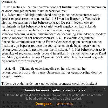
overmacht;
5. de sancties bij het niet naleven door het Instituut van zijn verbintenissen
of doelstellingen bepaald in het beheerscontract.
§ 3. Iedere uitdrukkelijk ontbindend beding in het beheerscontract wordt
geacht ongeschreven te zijn. Artikel 1184 van het Burgerlijk Wetboek is
niet van toepassing op het beheerscontract. De partij jegens wie een
verbintenis in het beheerscontract niet wordt nagekomen kan enkel de
uitvoering van deze verbintenis nastreven en, desgevallend,
schadevergoeding vragen, onverminderd de toepassing van iedere bijzondere
sanctie voorzien in het beheerscontract. § 4. De eventuele algemene
financiële verbintenissen van de Franse Gemeenschap ten aanzien van het
Instituut zijn beperkt tot deze die voortvloeien uit de bepalingen van het
beheerscontract dat is gesloten met het Instituut. § 5. Het beheerscontract is
geen akte of reglement zoals bedoeld in artikel 14 van de wetten op de Raad
van State, gecoördineerd op 12 januari 1973. Alle clausules worden geacht
bij contract te zijn vastgelegd.
Art. 41.
Tijdens de onderhandeling en het sluiten van het
beheerscontract wordt de Franse Gemeenschap vertegenwoordigd door de
voogdijminister.
Tijdens de onderhandeling van het beheerscontract wordt het Instituut
vertegenwoordigd door zijn leidend ambtenaar en zijn voorzitter. Het
x
Etaamb.be maakt gebruik van cookies
beheerscontract wordt ter goedkeuring voorgelegd aan de Raad van Bestuur
die beslist bij tweederde van de uitgebrachte stemmen.
Etaamb.be gebruikt cookies om uw taalvoorkeur te onthouden en om beter
te begrijpen hoe etaamb.be gebruikt wordt.
Het beheerscontract treedt pas in voege nadat de Regering dit heeft
Doorgaan
Meer details
goedgekeurd bij besluit en op de dag vermeld in dit besluit. Het