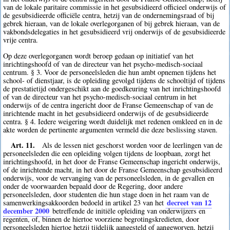
van de lokale paritaire commissie in het gesubsidieerd officieel onderwijs of
de gesubsidieerde officiële centra, hetzij van de ondernemingsraad of bij
gebrek hieraan, van de lokale overlegorganen of bij gebrek hieraan, van de
vakbondsdelegaties in het gesubsidieerd vrij onderwijs of de gesubsidieerde
vrije centra.
Op deze overlegorganen wordt beroep gedaan op initiatief van het
inrichtingshoofd of van de directeur van het psycho-medisch-sociaal
centrum. § 3. Voor de personeelsleden die hun ambt opnemen tijdens het
school- of dienstjaar, is de opleiding gevolgd tijdens de schooltijd of tijdens
de prestatietijd ondergeschikt aan de goedkeuring van het inrichtingshoofd
of van de directeur van het psycho-medisch-sociaal centrum in het
onderwijs of de centra ingericht door de Franse Gemeenschap of van de
inrichtende macht in het gesubsidieerd onderwijs of de gesubsidieerde
centra. § 4. Iedere weigering wordt duidelijk met redenen omkleed en in de
akte worden de pertinente argumenten vermeld die deze beslissing staven.
Art. 11.
Als de lessen niet geschorst worden voor de leerlingen van de
personeelsleden die een opleiding volgen tijdens de loopbaan, zorgt het
inrichtingshoofd, in het door de Franse Gemeenschap ingericht onderwijs,
of de inrichtende macht, in het door de Franse Gemeenschap gesubsidieerd
onderwijs, voor de vervanging van de personeelsleden, in de gevallen en
onder de voorwaarden bepaald door de Regering, door andere
personeelsleden, door studenten die hun stage doen in het raam van de
decreet van 12
samenwerkingsakkoorden bedoeld in artikel 23 van het
december 2000
betreffende de initiële opleiding van onderwijzers en
regenten, of, binnen de hiertoe voorziene begrotingskredieten, door
personeelsleden hiertoe hetzij tijdelijk aangesteld of aangeworven, hetzij