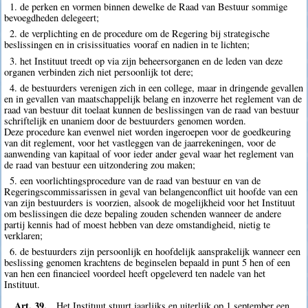
1. de perken en vormen binnen dewelke de Raad van Bestuur sommige
bevoegdheden delegeert;
2. de verplichting en de procedure om de Regering bij strategische
beslissingen en in crisissituaties vooraf en nadien in te lichten;
3. het Instituut treedt op via zijn beheersorganen en de leden van deze
organen verbinden zich niet persoonlijk tot dere;
4. de bestuurders verenigen zich in een college, maar in dringende gevallen
en in gevallen van maatschappelijk belang en inzoverre het reglement van de
raad van bestuur dit toelaat kunnen de beslissingen van de raad van bestuur
schriftelijk en unaniem door de bestuurders genomen worden.
Deze procedure kan evenwel niet worden ingeroepen voor de goedkeuring
van dit reglement, voor het vastleggen van de jaarrekeningen, voor de
aanwending van kapitaal of voor ieder ander geval waar het reglement van
de raad van bestuur een uitzondering zou maken;
5. een voorlichtingsprocedure van de raad van bestuur en van de
Regeringscommissarissen in geval van belangenconflict uit hoofde van een
van zijn bestuurders is voorzien, alsook de mogelijkheid voor het Instituut
om beslissingen die deze bepaling zouden schenden wanneer de andere
partij kennis had of moest hebben van deze omstandigheid, nietig te
verklaren;
6. de bestuurders zijn persoonlijk en hoofdelijk aansprakelijk wanneer een
beslissing genomen krachtens de beginselen bepaald in punt 5 hen of een
van hen een financieel voordeel heeft opgeleverd ten nadele van het
Instituut.
Art. 39.
Het Instituut stuurt jaarlijks en uiterlijk op 1 september een