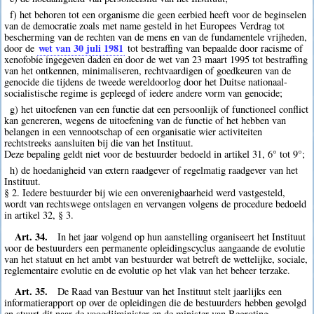
f) het behoren tot een organisme die geen eerbied heeft voor de beginselen
van de democratie zoals met name gesteld in het Europees Verdrag tot
bescherming van de rechten van de mens en van de fundamentele vrijheden,
wet van 30 juli 1981
door de
tot bestraffing van bepaalde door racisme of
xenofobie ingegeven daden en door de wet van 23 maart 1995 tot bestraffing
van het ontkennen, minimaliseren, rechtvaardigen of goedkeuren van de
genocide die tijdens de tweede wereldoorlog door het Duitse nationaal-
socialistische regime is gepleegd of iedere andere vorm van genocide;
g) het uitoefenen van een functie dat een persoonlijk of functioneel conflict
kan genereren, wegens de uitoefening van de functie of het hebben van
belangen in een vennootschap of een organisatie wier activiteiten
rechtstreeks aansluiten bij die van het Instituut.
Deze bepaling geldt niet voor de bestuurder bedoeld in artikel 31, 6° tot 9°;
h) de hoedanigheid van extern raadgever of regelmatig raadgever van het
Instituut.
§ 2. Iedere bestuurder bij wie een onverenigbaarheid werd vastgesteld,
wordt van rechtswege ontslagen en vervangen volgens de procedure bedoeld
in artikel 32, § 3.
Art. 34.
In het jaar volgend op hun aanstelling organiseert het Instituut
voor de bestuurders een permanente opleidingscyclus aangaande de evolutie
van het statuut en het ambt van bestuurder wat betreft de wettelijke, sociale,
reglementaire evolutie en de evolutie op het vlak van het beheer terzake.
Art. 35.
De Raad van Bestuur van het Instituut stelt jaarlijks een
informatierapport op over de opleidingen die de bestuurders hebben gevolgd
en stuurt dit naar de voogdijminister en de minister van Begroting.