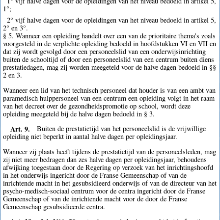
1° vijf halve dagen voor de opleidingen van het niveau bedoeld in artikel 5,
1°;
2° vijf halve dagen voor de opleidingen van het niveau bedoeld in artikel 5,
2° en 3°.
§ 5. Wanneer een opleiding handelt over een van de prioritaire thema's zoals
voorgesteld in de verplichte opleiding bedoeld in hoofdstukken VI en VII en
dat zij wordt gevolgd door een personeelslid van een onderwijsinrichting
buiten de schooltijd of door een personeelslid van een centrum buiten diens
prestatiedagen, mag zij worden meegeteld voor de halve dagen bedoeld in §§
2 en 3.
Wanneer een lid van het technisch personeel dat houder is van een ambt van
paramedisch hulppersoneel van een centrum een opleiding volgt in het raam
van het decreet over de gezondheidspromotie op school, wordt deze
opleiding meegeteld bij de halve dagen bedoeld in § 3.
Art. 9.
Buiten de prestatietijd van het personeelslid is de vrijwillige
opleiding niet beperkt in aantal halve dagen per opleidingsjaar.
Wanneer zij plaats heeft tijdens de prestatietijd van de personeelsleden, mag
zij niet meer bedragen dan zes halve dagen per opleidingsjaar, behoudens
afwijking toegestaan door de Regering op verzoek van het inrichtingshoofd
in het onderwijs ingericht door de Franse Gemeenschap of van de
inrichtende macht in het gesubsidieerd onderwijs of van de directeur van het
psycho-medisch-sociaal centrum voor de centra ingericht door de Franse
Gemeenschap of van de inrichtende macht voor de door de Franse
Gemeenschap gesubsidieerde centra.