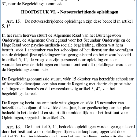
3°, naar de Begeleidingscommissie.
HOOFDSTUK VI. - Netoverschrijdende opleidingen
Art. 15.
De netoverschrijdende opleidingen zijn deze bedoeld in artikel
5, 1°.
In het raam hiervan stuurt de Algemene Raad van het Buitengewoon
Onderwijs, de Algemene Overlegraad voor het Secundair Onderwijs en de
Hoge Raad voor psycho-medisch-sociale begeleiding, elkeen wat hem
betreft, vóór 1 september van het schooljaar of het dienstjaar dat voorafgaat
aan de driejaarlijkse opleidingscyclus georganiseerd op het niveau bedoeld
in artikel 5, 1°, de vraag van zijn personeel naar opleiding en naar
voorstellen over de richtingen en thema's omtrent dit opleidingsniveau naar
de Begeleidingscommissie.
De Begeleidingscommissie stuurt, vóór 15 oktober van hetzelfde schooljaar
of hetzelfde dienstjaar, een plan naar de Regering met daarin de prioritaire
richtingen en thema's en dit overeenkomstig artikel 3, 4°, van het
begeleidingsdecreet.
De Regering hecht, na eventuele wijzigingen en vóór 15 november van
hetzelfde schooljaar of hetzelfde dienstjaar, haar goedkeuring aan het plan
bedoeld in het derde lid en stuurt dit onmiddellijk naar het Instituut voor
Opleidingen, opgericht in artikel 25.
Art. 16.
De in artikel 5, 1°, bedoelde opleidingen worden georganiseerd
door het Instituut voor opleidingen tijdens de loopbaan, opgericht door
artikel 25. Een inrichtende macht van het gesubsidieerd onderwijs die niet