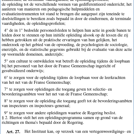
de opleiding tot de verschillende vormen van gedifferentieerd onderricht; het
aanleren van manieren om pedagogische hulpmiddelen en
evaluatieinstrumenten tot stand te brengen die aangepast zijn teneinde te
doelstellingen te bereiken zoals bepaald in door de eindtermen, de terminale
vaardigheden, de opleidingsprofielen;
4° de in 1° bedoelde personeelsleden te helpen hun actie in goede banen te
leiden door te steunen op hun initiële opleiding alsook op de lessen die zij
hebben getrokken uit de praktische ervaringen van hun gelijken, het
onderzoek op het gebied van de opvoeding, de psychologien de sociologie,
enerzijds, en de statistische gegevens gebruikt bij de evaluatie van deze actie
op voormelde domeinen, anderzijds;
5° een cultuur te ontwikkelen wat betreft de opleiding tijdens de loopbaan
bij het personeel van het door de Franse Gemeenschap ingericht of
gesubsidieerd onderwijs;
6° te zorgen voor de opleiding tijdens de loopbaan voor de leerkrachten
van het net van de Franse Gemeenschap;
7° te zorgen voor opleidingen die toegang geven tot selectie- en
bevorderingsambten voor het net van de Franse Gemeenschap;
8° te zorgen voor de opleiding die toegang geeft tot de bevorderingsambten
van inspecteurs en inspecteurs-generaal;
9° te zorgen voor andere opleidingen waartoe de Regering beslist.
§ 2. Hiertoe stelt het een opleidingsprogramma samen op grond van de
richtingen en thema's bepaald door de Regering.
Art. 27.
Het Instituut kan, op verzoek van een vertegenwoordigings- en