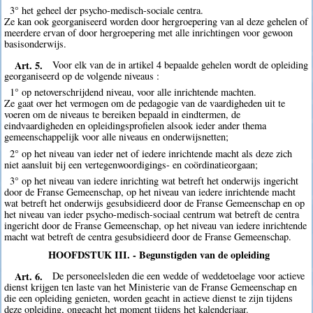
3° het geheel der psycho-medisch-sociale centra.
Ze kan ook georganiseerd worden door hergroepering van al deze gehelen of
meerdere ervan of door hergroepering met alle inrichtingen voor gewoon
basisonderwijs.
Art. 5.
Voor elk van de in artikel 4 bepaalde gehelen wordt de opleiding
georganiseerd op de volgende niveaus :
1° op netoverschrijdend niveau, voor alle inrichtende machten.
Ze gaat over het vermogen om de pedagogie van de vaardigheden uit te
voeren om de niveaus te bereiken bepaald in eindtermen, de
eindvaardigheden en opleidingsprofielen alsook ieder ander thema
gemeenschappelijk voor alle niveaus en onderwijsnetten;
2° op het niveau van ieder net of iedere inrichtende macht als deze zich
niet aansluit bij een vertegenwoordigings- en coördinatieorgaan;
3° op het niveau van iedere inrichting wat betreft het onderwijs ingericht
door de Franse Gemeenschap, op het niveau van iedere inrichtende macht
wat betreft het onderwijs gesubsidieerd door de Franse Gemeenschap en op
het niveau van ieder psycho-medisch-sociaal centrum wat betreft de centra
ingericht door de Franse Gemeenschap, op het niveau van iedere inrichtende
macht wat betreft de centra gesubsidieerd door de Franse Gemeenschap.
HOOFDSTUK III. - Begunstigden van de opleiding
Art. 6.
De personeelsleden die een wedde of weddetoelage voor actieve
dienst krijgen ten laste van het Ministerie van de Franse Gemeenschap en
die een opleiding genieten, worden geacht in actieve dienst te zijn tijdens
deze opleiding, ongeacht het moment tijdens het kalenderjaar.