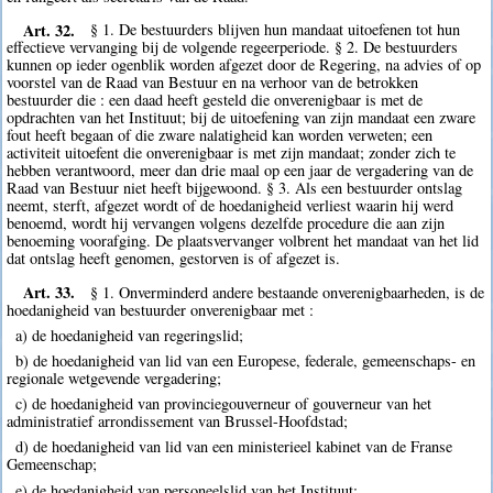
Art. 32.
§ 1. De bestuurders blijven hun mandaat uitoefenen tot hun
effectieve vervanging bij de volgende regeerperiode. § 2. De bestuurders
kunnen op ieder ogenblik worden afgezet door de Regering, na advies of op
voorstel van de Raad van Bestuur en na verhoor van de betrokken
bestuurder die : een daad heeft gesteld die onverenigbaar is met de
opdrachten van het Instituut; bij de uitoefening van zijn mandaat een zware
fout heeft begaan of die zware nalatigheid kan worden verweten; een
activiteit uitoefent die onverenigbaar is met zijn mandaat; zonder zich te
hebben verantwoord, meer dan drie maal op een jaar de vergadering van de
Raad van Bestuur niet heeft bijgewoond. § 3. Als een bestuurder ontslag
neemt, sterft, afgezet wordt of de hoedanigheid verliest waarin hij werd
benoemd, wordt hij vervangen volgens dezelfde procedure die aan zijn
benoeming voorafging. De plaatsvervanger volbrent het mandaat van het lid
dat ontslag heeft genomen, gestorven is of afgezet is.
Art. 33.
§ 1. Onverminderd andere bestaande onverenigbaarheden, is de
hoedanigheid van bestuurder onverenigbaar met :
a) de hoedanigheid van regeringslid;
b) de hoedanigheid van lid van een Europese, federale, gemeenschaps- en
regionale wetgevende vergadering;
c) de hoedanigheid van provinciegouverneur of gouverneur van het
administratief arrondissement van Brussel-Hoofdstad;
d) de hoedanigheid van lid van een ministerieel kabinet van de Franse
Gemeenschap;
e) de hoedanigheid van personeelslid van het Instituut;