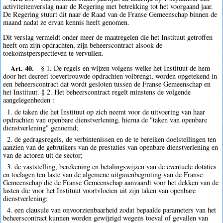
activiteitenverslag naar de Regering met betrekking tot het voorgaand jaar.
De Regering stuurt dit naar de Raad van de Franse Gemeenschap binnen de
maand nadat ze ervan kennis heeft genomen.
Dit verslag vermeldt onder meer de maatregelen die het Instituut getroffen
heeft om zijn opdrachten, zijn beheerscontract alsook de
toekomstperspectieven te vervullen.
Art. 40.
§ 1. De regels en wijzen volgens welke het Instituut de hem
door het decreet toevertrouwde opdrachten volbrengt, worden opgetekend in
een beheerscontract dat wordt gesloten tussen de Franse Gemeenschap en
het Instituut. § 2. Het beheerscontract regelt minstens de volgende
aangelegenheden :
1. de taken die het Instituut op zich neemt voor de uitvoering van haar
opdrachten van openbare dienstverlening, hierna de "taken van openbare
dienstverlening" genoemd;
2. de gedragsregels, de verbintenissen en de te bereiken doelstellingen ten
aanzien van de gebruikers van de prestaties van openbare dienstverlening en
van de actoren uit de sector;
3. de vaststelling, berekening en betalingswijzen van de eventuele dotaties
en toelagen ten laste van de algemene uitgavenbegroting van de Franse
Gemeenschap die de Franse Gemeenschap aanvaardt voor het dekken van de
lasten die voor het Instituut voortvloeien uit zijn taken van openbare
dienstverlening;
4. een clausule van onvoorzienbaarheid zodat bepaalde parameters van het
beheerscontract kunnen worden gewijzigd wegens toeval of gevallen van