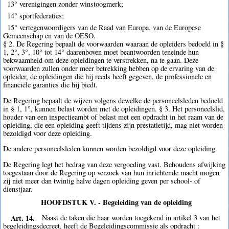
13° verenigingen zonder winstoogmerk;
14° sportfederaties;
15° vertegenwoordigers van de Raad van Europa, van de Europese
Gemeenschap en van de OESO.
§ 2. De Regering bepaalt de voorwaarden waaraan de opleiders bedoeld in §
1, 2°, 3°, 10° tot 14° daarenboven moet beantwoorden teneinde hun
bekwaamheid om deze opleidingen te verstrekken, na te gaan. Deze
voorwaarden zullen onder meer betrekking hebben op de ervaring van de
opleider, de opleidingen die hij reeds heeft gegeven, de professionele en
financiële garanties die hij biedt.
De Regering bepaalt de wijzen volgens dewelke de personeelsleden bedoeld
in § 1, 1°, kunnen belast worden met de opleidingen. § 3. Het personeelslid,
houder van een inspectieambt of belast met een opdracht in het raam van de
opleiding, die een opleiding geeft tijdens zijn prestatietijd, mag niet worden
bezoldigd voor deze opleiding.
De andere personeelsleden kunnen worden bezoldigd voor deze opleiding.
De Regering legt het bedrag van deze vergoeding vast. Behoudens afwijking
toegestaan door de Regering op verzoek van hun inrichtende macht mogen
zij niet meer dan twintig halve dagen opleiding geven per school- of
dienstjaar.
HOOFDSTUK V. - Begeleiding van de opleiding
Art. 14.
Naast de taken die haar worden toegekend in artikel 3 van het
begeleidingsdecreet, heeft de Begeleidingscommissie als opdracht :