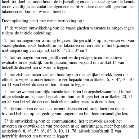
heeft tot doel het onderhoud, de bijscholing en de aanpassing van de kennis
en de vaardigheden zodat de algemene en bijzondere doelstellingen van het
takendecreet kunnen worden bereikt.
Deze opleiding heeft met name betrekking op :
1° de verdere ontwikkeling van de vaardigheden waarmee is aangevangen
tijdens de initiële opleiding;
2° het vermogen om vorming te geven die gericht is op het verwerven van
vaardigheden, zoals bedoeld in het takendecreet en meer in het bijzonder
met toepassing van zijn artikel 8, 1°, 2°, 3° en 4°;
3° het vermogen om een gedifferentieerde pedagogie en formatieve
evaluatie in de praktijk toe te passen, meer bepaald om artikel 15 van
hetzelfde decreet ten uitvoer te leggen;
4° het zich aanmeten van een houding om menselijke betrekkingen op
efficiënte wijze te onderhouden, meer bepaald om artikelen 6, 8, 4°, 9°, 10°
en 11 van hetzelfde decreet ten uitvoer te leggen;
5° het verwerven van bijkomende kennis en beroepsbekwaamheid in het
uitgeoefende ambt, meer bepaald om hun leerlingen het in artikelen 20, 31
en 55 van hetzelfde decreet bedoelde studieniveau te doen halen;
6° de studie van de sociale, economische en culturele factoren die een
invloed hebben op het gedrag van jongeren en hun leeromstandigheden;
7° de ontwikkeling van de communicatie, het teamwork alsook het
invoeren en ontwikkelen van projecten in de inrichtingen, meer bepaald om
artikelen 6, 8, 4°, 5°, 6°, 8°, 9, 10, 11, 78, alsook hoofdstuk II van
hetzelfde decreet ten uitvoer te leggen;