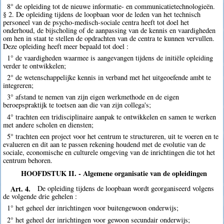
8° de opleiding tot de nieuwe informatie- en communicatietechnologieën.
§ 2. De opleiding tijdens de loopbaan voor de leden van het technisch
personeel van de psycho-medisch-sociale centra heeft tot doel het
onderhoud, de bijscholing of de aanpassing van de kennis en vaardigheden
om hen in staat te stellen de opdrachten van de centra te kunnen vervullen.
Deze opleiding heeft meer bepaald tot doel :
1° de vaardigheden waarmee is aangevangen tijdens de initiële opleiding
verder te ontwikkelen;
2° de wetenschappelijke kennis in verband met het uitgeoefende ambt te
integreren;
3° afstand te nemen van zijn eigen werkmethode en de eigen
beroepspraktijk te toetsen aan die van zijn collega's;
4° trachten een tridisciplinaire aanpak te ontwikkelen en samen te werken
met andere scholen en diensten;
5° trachten een project voor het centrum te structureren, uit te voeren en te
evalueren en dit aan te passen rekening houdend met de evolutie van de
sociale, economische en culturele omgeving van de inrichtingen die tot het
centrum behoren.
HOOFDSTUK II. - Algemene organisatie van de opleidingen
Art. 4.
De opleiding tijdens de loopbaan wordt georganiseerd volgens
de volgende drie gehelen :
1° het geheel der inrichtingen voor buitengewoon onderwijs;
2° het geheel der inrichtingen voor gewoon secundair onderwijs;