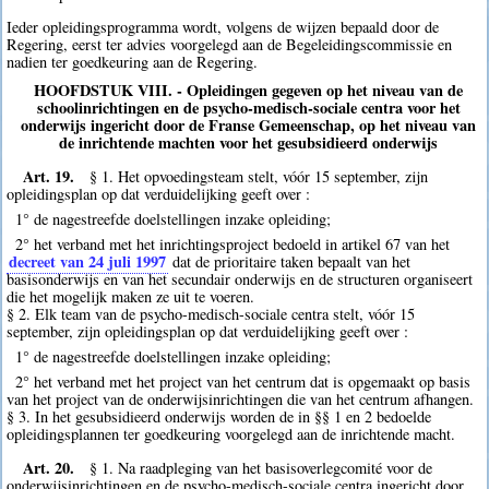
Ieder opleidingsprogramma wordt, volgens de wijzen bepaald door de
Regering, eerst ter advies voorgelegd aan de Begeleidingscommissie en
nadien ter goedkeuring aan de Regering.
HOOFDSTUK VIII. - Opleidingen gegeven op het niveau van de
schoolinrichtingen en de psycho-medisch-sociale centra voor het
onderwijs ingericht door de Franse Gemeenschap, op het niveau van
de inrichtende machten voor het gesubsidieerd onderwijs
Art. 19.
§ 1. Het opvoedingsteam stelt, vóór 15 september, zijn
opleidingsplan op dat verduidelijking geeft over :
1° de nagestreefde doelstellingen inzake opleiding;
2° het verband met het inrichtingsproject bedoeld in artikel 67 van het
decreet van 24 juli 1997
dat de prioritaire taken bepaalt van het
basisonderwijs en van het secundair onderwijs en de structuren organiseert
die het mogelijk maken ze uit te voeren.
§ 2. Elk team van de psycho-medisch-sociale centra stelt, vóór 15
september, zijn opleidingsplan op dat verduidelijking geeft over :
1° de nagestreefde doelstellingen inzake opleiding;
2° het verband met het project van het centrum dat is opgemaakt op basis
van het project van de onderwijsinrichtingen die van het centrum afhangen.
§ 3. In het gesubsidieerd onderwijs worden de in §§ 1 en 2 bedoelde
opleidingsplannen ter goedkeuring voorgelegd aan de inrichtende macht.
Art. 20.
§ 1. Na raadpleging van het basisoverlegcomité voor de
onderwijsinrichtingen en de psycho-medisch-sociale centra ingericht door