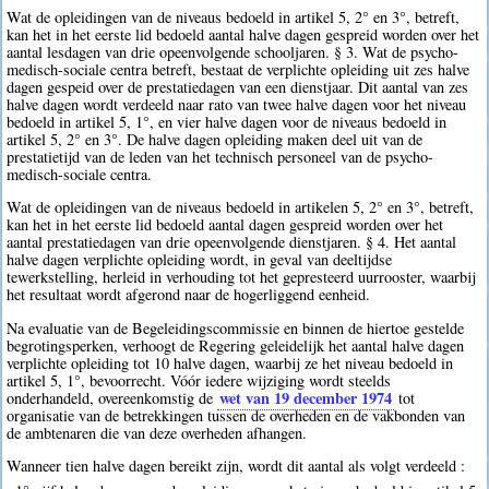
Wat de opleidingen van de niveaus bedoeld in artikel 5, 2° en 3°, betreft,
kan het in het eerste lid bedoeld aantal halve dagen gespreid worden over het
aantal lesdagen van drie opeenvolgende schooljaren. § 3. Wat de psycho-
medisch-sociale centra betreft, bestaat de verplichte opleiding uit zes halve
dagen gespeid over de prestatiedagen van een dienstjaar. Dit aantal van zes
halve dagen wordt verdeeld naar rato van twee halve dagen voor het niveau
bedoeld in artikel 5, 1°, en vier halve dagen voor de niveaus bedoeld in
artikel 5, 2° en 3°. De halve dagen opleiding maken deel uit van de
prestatietijd van de leden van het technisch personeel van de psycho-
medisch-sociale centra.
Wat de opleidingen van de niveaus bedoeld in artikelen 5, 2° en 3°, betreft,
kan het in het eerste lid bedoeld aantal dagen gespreid worden over het
aantal prestatiedagen van drie opeenvolgende dienstjaren. § 4. Het aantal
halve dagen verplichte opleiding wordt, in geval van deeltijdse
tewerkstelling, herleid in verhouding tot het gepresteerd uurrooster, waarbij
het resultaat wordt afgerond naar de hogerliggend eenheid.
Na evaluatie van de Begeleidingscommissie en binnen de hiertoe gestelde
begrotingsperken, verhoogt de Regering geleidelijk het aantal halve dagen
verplichte opleiding tot 10 halve dagen, waarbij ze het niveau bedoeld in
artikel 5, 1°, bevoorrecht. Vóór iedere wijziging wordt steelds
wet van 19 december 1974
onderhandeld, overeenkomstig de
tot
organisatie van de betrekkingen tussen de overheden en de vakbonden van
de ambtenaren die van deze overheden afhangen.
Wanneer tien halve dagen bereikt zijn, wordt dit aantal als volgt verdeeld :