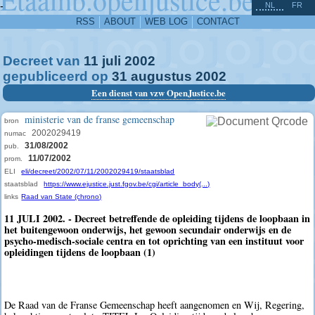
^
-
NL
FR
RSS
ABOUT
WEB LOG
CONTACT
Decreet van
11
juli
2002
gepubliceerd op
31
augustus
2002
Een dienst van vzw OpenJustice.be
ministerie van de franse gemeenschap
bron
2002029419
numac
31/08/2002
pub.
11/07/2002
prom.
ELI
eli/decreet/2002/07/11/2002029419/staatsblad
staatsblad
https://www.ejustice.just.fgov.be/cgi/article_body(...)
links
Raad van State (chrono)
11 JULI 2002. - Decreet betreffende de opleiding tijdens de loopbaan in
het buitengewoon onderwijs, het gewoon secundair onderwijs en de
psycho-medisch-sociale centra en tot oprichting van een instituut voor
opleidingen tijdens de loopbaan (1)
De Raad van de Franse Gemeenschap heeft aangenomen en Wij, Regering,