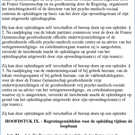
de Franse Gemeenschap en na goedkeuring door de Regering, organiseert
het inrichtingshoofd of de directeur van het psycho-medisch-sociaal
centrum de opleidingen op basis van het door zijn opvoedingsteam of zijn
team uitgewerkt opleidingsplan.
Hij kan deze opleidingen zelf verschaffen of beroep doen op een opleider. §
2. Na raadpleging van de lokale paritaire commissie voor de door de Franse
Gemeenschap gesubsidieerde officiële onderwijsinrichtingen of de
gesubsidieerde officiële psycho-medisch-sociale centra en na advies van het
vertegenwoordigings- en coördinatieorgaan waartoe zij is aangesloten,
verstrekt de inrichtende macht de opleidingen op grond van het
opleidingsplan uitgewerkt door zijn opvoedingsteam(s) of zijn team(s).
Zij kan deze opleidingen zelf verschaffen of beroep doen op een opleider. §
3. Na raadpleging van de ondernemingsraad of bij gebrek hieraan, van de
lokale overlegorganen of bij gebrek hieraan, van de vakbondsdelegaties,
voor de door de Franse Gemeenschap gesubsidieerde vrije
onderwijsinrichtingen of de gesubsidieerde vrij psycho-medisch-sociale
centra en na advies van het vertegenwoordigings- en coördinatieorgaan
waartoe zij is aangesloten, verstrekt de inrichtende macht de opleidingen op
grond van het opleidingsplan uitgewerkt door zijn opvoedingsteam(s) of
zijn team(s).
Zij kan deze opleidingen zelf verschaffen of beroep doen op een opleider.
HOOFDSTUK IX. - Begrotingsmiddelen voor de opleiding tijdens de
loopbaan