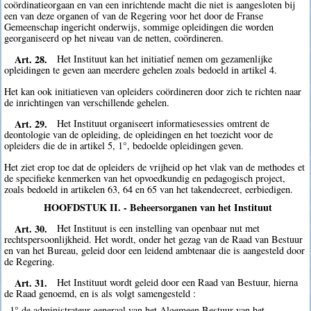
coördinatieorgaan en van een inrichtende macht die niet is aangesloten bij
een van deze organen of van de Regering voor het door de Franse
Gemeenschap ingericht onderwijs, sommige opleidingen die worden
georganiseerd op het niveau van de netten, coördineren.
Art. 28.
Het Instituut kan het initiatief nemen om gezamenlijke
opleidingen te geven aan meerdere gehelen zoals bedoeld in artikel 4.
Het kan ook initiatieven van opleiders coördineren door zich te richten naar
de inrichtingen van verschillende gehelen.
Art. 29.
Het Instituut organiseert informatiesessies omtrent de
deontologie van de opleiding, de opleidingen en het toezicht voor de
opleiders die de in artikel 5, 1°, bedoelde opleidingen geven.
Het ziet erop toe dat de opleiders de vrijheid op het vlak van de methodes et
de specifieke kenmerken van het opvoedkundig en pedagogisch project,
zoals bedoeld in artikelen 63, 64 en 65 van het takendecreet, eerbiedigen.
HOOFDSTUK II. - Beheersorganen van het Instituut
Art. 30.
Het Instituut is een instelling van openbaar nut met
rechtspersoonlijkheid. Het wordt, onder het gezag van de Raad van Bestuur
en van het Bureau, geleid door een leidend ambtenaar die is aangesteld door
de Regering.
Art. 31.
Het Instituut wordt geleid door een Raad van Bestuur, hierna
de Raad genoemd, en is als volgt samengesteld :
1° de administrateur-generaal van het Algemeen Bestuur van het