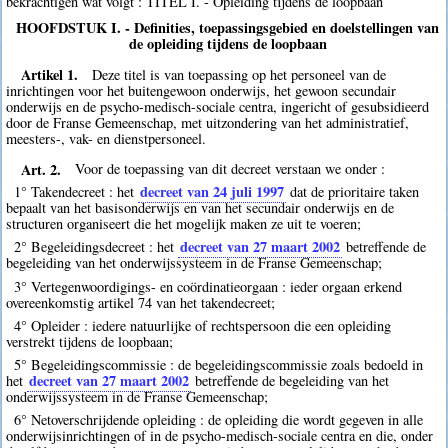
bekrachtigen wat volgt : TITEL I. - Opleiding tijdens de loopbaan
HOOFDSTUK I. - Definities, toepassingsgebied en doelstellingen van
de opleiding tijdens de loopbaan
Artikel 1.
Deze titel is van toepassing op het personeel van de
inrichtingen voor het buitengewoon onderwijs, het gewoon secundair
onderwijs en de psycho-medisch-sociale centra, ingericht of gesubsidieerd
door de Franse Gemeenschap, met uitzondering van het administratief,
meesters-, vak- en dienstpersoneel.
Art. 2.
Voor de toepassing van dit decreet verstaan we onder :
decreet van 24 juli 1997
1° Takendecreet : het
dat de prioritaire taken
bepaalt van het basisonderwijs en van het secundair onderwijs en de
structuren organiseert die het mogelijk maken ze uit te voeren;
decreet van 27 maart 2002
2° Begeleidingsdecreet : het
betreffende de
begeleiding van het onderwijssysteem in de Franse Gemeenschap;
3° Vertegenwoordigings- en coördinatieorgaan : ieder orgaan erkend
overeenkomstig artikel 74 van het takendecreet;
4° Opleider : iedere natuurlijke of rechtspersoon die een opleiding
verstrekt tijdens de loopbaan;
5° Begeleidingscommissie : de begeleidingscommissie zoals bedoeld in
decreet van 27 maart 2002
het
betreffende de begeleiding van het
onderwijssysteem in de Franse Gemeenschap;
6° Netoverschrijdende opleiding : de opleiding die wordt gegeven in alle
onderwijsinrichtingen of in de psycho-medisch-sociale centra en die, onder