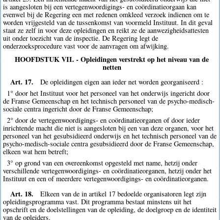
is aangesloten bij een vertegenwoordigings- en coördinatieorgaan kan
evenwel bij de Regering een met redenen omkleed verzoek indienen om te
worden vrijgesteld van de tussenkomst van voormeld Instituut. In dit geval
staat ze zelf in voor deze opleidingen en reikt ze de aanwezigheidsattesten
uit onder toezicht van de inspectie. De Regering legt de
onderzoeksprocedure vast voor de aanvragen om afwijking.
HOOFDSTUK VII. - Opleidingen verstrekt op het niveau van de
netten
Art. 17.
De opleidingen eigen aan ieder net worden georganiseerd :
1° door het Instituut voor het personeel van het onderwijs ingericht door
de Franse Gemeenschap en het technisch personeel van de psycho-medisch-
sociale centra ingericht door de Franse Gemeenschap;
2° door de vertegenwoordigings- en coördinatieorganen of door ieder
inrichtende macht die niet is aangesloten bij een van deze organen, voor het
personeel van het gesubsidieerd onderwijs en het technisch personeel van de
psycho-medisch-sociale centra gesubsidieerd door de Franse Gemeenschap,
elkeen wat hem betreft;
3° op grond van een overeenkomst opgesteld met name, hetzij onder
verschillende vertegenwoordigings- en coördinatieorganen, hetzij onder het
Instituut en een of meerdere vertegenwoordigings- en coördinatieorganen.
Art. 18.
Elkeen van de in artikel 17 bedoelde organisatoren legt zijn
opleidingsprogramma vast. Dit programma bestaat minstens uit het
opschrift en de doelstellingen van de opleiding, de doelgroep en de identiteit
van de opleiders.