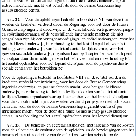
centrum wat betreft de centra ingericht door de Franse Gemeenschap of
iedere inrichtende macht wat betreft de door de Franse Gemeenschap
gesubsidieerde centra.
Art. 22.
Voor de opleidingen bedoeld in hoofdstuk VII van deze titel
worden de kredieten verdeeld onder de Regering, voor het door de Franse
Gemeenschap ingericht onderwijs, en de verschillende vertegenwoordigings-
en coördinatieorganen of de verschillende inrichtende machten die niet
aangesloten zijn bij een vertegenwoordigings- en coördinatieorgaan, voor het
gesubsidieerd onderwijs, in verhouding tot het lestijdenpakket, voor het
buitengewoon onderwijs, van het totaal aantal lestijden/leraar, voor het
gewoon secundair onderwijs, organiseerbaar op 1 september van het lopend
schooljaar door de inrichtingen van het betrokken net en in verhouding tot
het aantal opdrachten voor het lopend dienstjaar voor de psycho-medisch-
sociale centra van het betrokken net.
Voor de opleidingen bedoeld in hoofdstuk VIII van deze titel worden de
kredieten verdeeld per inrichting, voor het door de Franse Gemeenschap
ingericht onderwijs, en per inrichtende macht, voor het gesubsidieerd
onderwijs, in verhouding tot het hun lestijdpakketten van het totaal aantal
lestijden/leraars organiseerbaar op 1 september van het lopend schooljaar
voor de schoolinrichtingen. Ze worden verdeeld per psycho-medisch-sociaal
centrum, voor de door de Franse Gemeenschap ingericht centra of per
inrichtende macht, voor de door de Franse Gemeenschap gesubsidieerde
centra, in verhouding tot het aantal opdrachten voor het lopend dienstjaar.
Art. 23.
De beheers- en secretariaatskosten, met inbegrip van de kosten
voor de selectie en de evaluatie van de opleiders en de bezoldigingen van het
personeel met uitzondering van de opleiders, worden geboekt op de