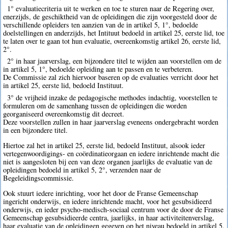
1° evaluatiecriteria uit te werken en toe te sturen naar de Regering over,
enerzijds, de geschiktheid van de opleidingen die zijn voorgesteld door de
verschillende opleiders ten aanzien van de in artikel 5, 1°, bedoelde
doelstellingen en anderzijds, het Intituut bedoeld in artikel 25, eerste lid, toe
te laten over te gaan tot hun evaluatie, overeenkomstig artikel 26, eerste lid,
2°.
2° in haar jaarverslag, een bijzondere titel te wijden aan voorstellen om de
in artikel 5, 1°, bedoelde opleiding aan te passen en te verbeteren.
De Commissie zal zich hiervoor baseren op de evaluaties verricht door het
in artikel 25, eerste lid, bedoeld Instituut.
3° de vrijheid inzake de pedagogische methodes indachtig, voorstellen te
formuleren om de samenhang tussen de opleidingen die worden
georganiseerd overeenkomstig dit decreet.
Deze voorstellen zullen in haar jaarverslag eveneens ondergebracht worden
in een bijzondere titel.
Hiertoe zal het in artikel 25, eerste lid, bedoeld Instituut, alsook ieder
vertegenwoordigings- en coördinatieorgaan en iedere inrichtende macht die
niet is aangesloten bij een van deze organen jaarlijks de evaluatie van de
opleidingen bedoeld in artikel 5, 2°, verzenden naar de
Begeleidingscommissie.
Ook stuurt iedere inrichting, voor het door de Franse Gemeenschap
ingericht onderwijs, en iedere inrichtende macht, voor het gesubsidieerd
onderwijs, en ieder psycho-medisch-sociaal centrum voor de door de Franse
Gemeenschap gesubsidieerde centra, jaarlijks, in haar activiteitenverslag,
haar evaluatie van de opleidingen gegeven op het niveau bedoeld in artikel 5,