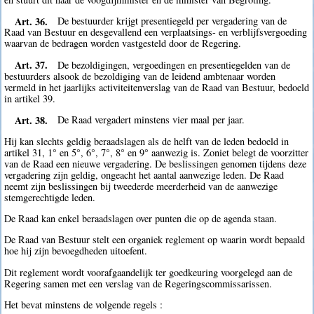
Art. 36.
De bestuurder krijgt presentiegeld per vergadering van de
Raad van Bestuur en desgevallend een verplaatsings- en verblijfsvergoeding
waarvan de bedragen worden vastgesteld door de Regering.
Art. 37.
De bezoldigingen, vergoedingen en presentiegelden van de
bestuurders alsook de bezoldiging van de leidend ambtenaar worden
vermeld in het jaarlijks activiteitenverslag van de Raad van Bestuur, bedoeld
in artikel 39.
Art. 38.
De Raad vergadert minstens vier maal per jaar.
Hij kan slechts geldig beraadslagen als de helft van de leden bedoeld in
artikel 31, 1° en 5°, 6°, 7°, 8° en 9° aanwezig is. Zoniet belegt de voorzitter
van de Raad een nieuwe vergadering. De beslissingen genomen tijdens deze
vergadering zijn geldig, ongeacht het aantal aanwezige leden. De Raad
neemt zijn beslissingen bij tweederde meerderheid van de aanwezige
stemgerechtigde leden.
De Raad kan enkel beraadslagen over punten die op de agenda staan.
De Raad van Bestuur stelt een organiek reglement op waarin wordt bepaald
hoe hij zijn bevoegdheden uitoefent.
Dit reglement wordt voorafgaandelijk ter goedkeuring voorgelegd aan de
Regering samen met een verslag van de Regeringscommissarissen.
Het bevat minstens de volgende regels :