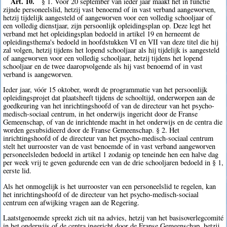
Art. 10.
§ 1. Vóór 20 september van ieder jaar maakt het in functie
zijnde personeelslid, hetzij vast benoemd of in vast verband aangeworven,
hetzij tijdelijk aangesteld of aangeworven voor een volledig schooljaar of
een volledig dienstjaar, zijn persoonlijk opleidingsplan op. Deze legt het
verband met het opleidingsplan bedoeld in artikel 19 en herneemt de
opleidingsthema's bedoeld in hoofdstukken VI en VII van deze titel die hij
zal volgen, hetzij tijdens het lopend schooljaar als hij tijdelijk is aangesteld
of aangeworven voor een volledig schooljaar, hetzij tijdens het lopend
schooljaar en de twee daaropvolgende als hij vast benoemd of in vast
verband is aangeworven.
Ieder jaar, vóór 15 oktober, wordt de programmatie van het persoonlijk
opleidingsprojet dat plaatsheeft tijdens de schooltijd, onderworpen aan de
goedkeuring van het inrichtingshoofd of van de directeur van het psycho-
medisch-sociaal centrum, in het onderwijs ingericht door de Franse
Gemeenschap, of van de inrichtende macht in het onderwijs en de centra die
worden gesubsidieerd door de Franse Gemeenschap. § 2. Het
inrichtingshoofd of de directeur van het psycho-medisch-sociaal centrum
stelt het uurrooster van de vast benoemde of in vast verband aangeworven
personeelsleden bedoeld in artikel 1 zodanig op teneinde hen een halve dag
per week vrij te geven gedurende een van de drie schooljaren bedoeld in § 1,
eerste lid.
Als het onmogelijk is het uurrooster van een personeelslid te regelen, kan
het inrichtingshoofd of de directeur van het psycho-medisch-sociaal
centrum een afwijking vragen aan de Regering.
Laatstgenoemde spreekt zich uit na advies, hetzij van het basisoverlegcomité
in het onderwijs of de centra ingericht door de Franse Gemeenschap, hetzij