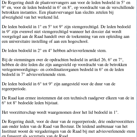
De Regering duidt de plaatsvervangers aan voor de leden bedoeld in 5° en
9° en, voor de leden bedoeld in 6° en 8°, op voordracht van de verschillende
betrokken instanties. Een plaatsvervanger kan slechts zetelen bij
afwezigheid van het werkend lid.
De leden bedoeld in 1° en 5° tot 9° zijn stemgerechtigd. De leden bedoeld
in 9° zijn evenwel niet stemgerechtigd wanneer het dossier dat wordt
voorgelegd aan de Raad handelt over de toekenning van een opleiding aan
een universitaire instelling of aan een hogeschool.
De leden bedoeld in 2° en 4° hebben adviesverlenende stem.
Bij de stemmingen over de opdrachten bedoeld in artikel 26, 6° en 7°,
hebben de drie leden die zijn aangesteld op voordracht van de betrokken
vertegenwoordigings- en coördinatieorganen bedoeld in 6° en de leden
bedoeld in 7° adviesverlenende stem.
De leden bedoeld in 6° tot 9° zijn aangesteld voor de duur van de
regeerperiode.
De Raad kan ermee instemmen dat een technisch raadgever elkeen van de in
6° tot 8° bedoelde leden bijstaat.
Het voorzitterschap wordt waargenomen door het lid bedoeld in 1°.
De Regering duidt, voor de duur van de regeerperiode, drie ondervoorzitters
aan onder leden van de Raad van Bestuur. De leidend ambtenaar van het
Instituut woont de vergaderingen van de Raad bij met adviesverlenende stem
en fungeert als secretaris van de Raad.