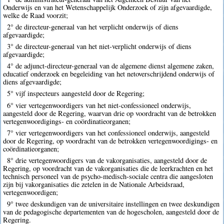
Onderwijs en van het Wetenschappelijk Onderzoek of zijn afgevaardigde,
welke de Raad voorzit;
2° de directeur-generaal van het verplicht onderwijs of diens
afgevaardigde;
3° de directeur-generaal van het niet-verplicht onderwijs of diens
afgevaardigde;
4° de adjunct-directeur-generaal van de algemene dienst algemene zaken,
educatief onderzoek en begeleiding van het netoverschrijdend onderwijs of
diens afgevaardigde;
5° vijf inspecteurs aangesteld door de Regering;
6° vier vertegenwoordigers van het niet-confessioneel onderwijs,
aangesteld door de Regering, waarvan drie op voordracht van de betrokken
vertegenwoordigings- en coördinatieorganen;
7° vier vertegenwoordigers van het confessioneel onderwijs, aangesteld
door de Regering, op voordracht van de betrokken vertegenwoordigings- en
coördinatieorganen;
8° drie vertegenwoordigers van de vakorganisaties, aangesteld door de
Regering, op voordracht van de vakorganisaties die de leerkrachten en het
technisch personeel van de psycho-medisch-sociale centra die aangesloten
zijn bij vakorganisaties die zetelen in de Nationale Arbeidsraad,
vertegenwoordigen;
9° twee deskundigen van de universitaire instellingen en twee deskundigen
van de pedagogische departementen van de hogescholen, aangesteld door de
Regering.