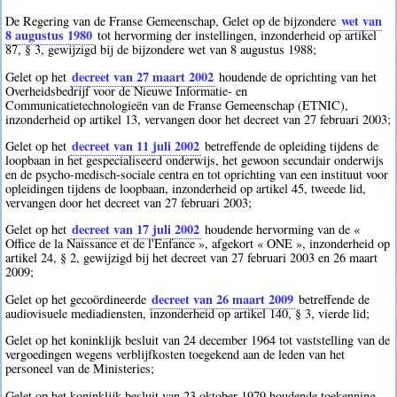
wet van
De Regering van de Franse Gemeenschap, Gelet op de bijzondere
8 augustus 1980
tot hervorming der instellingen, inzonderheid op artikel
87, § 3, gewijzigd bij de bijzondere wet van 8 augustus 1988;
decreet van 27 maart 2002
Gelet op het
houdende de oprichting van het
Overheidsbedrijf voor de Nieuwe Informatie- en
Communicatietechnologieën van de Franse Gemeenschap (ETNIC),
inzonderheid op artikel 13, vervangen door het decreet van 27 februari 2003;
decreet van 11 juli 2002
Gelet op het
betreffende de opleiding tijdens de
loopbaan in het gespecialiseerd onderwijs, het gewoon secundair onderwijs
en de psycho-medisch-sociale centra en tot oprichting van een instituut voor
opleidingen tijdens de loopbaan, inzonderheid op artikel 45, tweede lid,
vervangen door het decreet van 27 februari 2003;
decreet van 17 juli 2002
Gelet op het
houdende hervorming van de «
Office de la Naissance et de l'Enfance », afgekort « ONE », inzonderheid op
artikel 24, § 2, gewijzigd bij het decreet van 27 februari 2003 en 26 maart
2009;
decreet van 26 maart 2009
Gelet op het gecoördineerde
betreffende de
audiovisuele mediadiensten, inzonderheid op artikel 140, § 3, vierde lid;
Gelet op het koninklijk besluit van 24 december 1964 tot vaststelling van de
vergoedingen wegens verblijfkosten toegekend aan de leden van het
personeel van de Ministeries;
Gelet op het koninklijk besluit van 23 oktober 1979 houdende toekenning