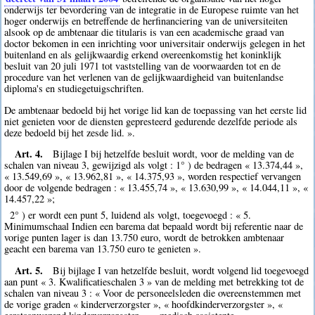
onderwijs ter bevordering van de integratie in de Europese ruimte van het
hoger onderwijs en betreffende de herfinanciering van de universiteiten
alsook op de ambtenaar die titularis is van een academische graad van
doctor bekomen in een inrichting voor universitair onderwijs gelegen in het
buitenland en als gelijkwaardig erkend overeenkomstig het koninklijk
besluit van 20 juli 1971 tot vaststelling van de voorwaarden tot en de
procedure van het verlenen van de gelijkwaardigheid van buitenlandse
diploma's en studiegetuigschriften.
De ambtenaar bedoeld bij het vorige lid kan de toepassing van het eerste lid
niet genieten voor de diensten gepresteerd gedurende dezelfde periode als
deze bedoeld bij het zesde lid. ».
Art. 4.
Bijlage I bij hetzelfde besluit wordt, voor de melding van de
schalen van niveau 3, gewijzigd als volgt : 1° ) de bedragen « 13.374,44 »,
« 13.549,69 », « 13.962,81 », « 14.375,93 », worden respectief vervangen
door de volgende bedragen : « 13.455,74 », « 13.630,99 », « 14.044,11 », «
14.457,22 »;
2° ) er wordt een punt 5, luidend als volgt, toegevoegd : « 5.
Minimumschaal Indien een barema dat bepaald wordt bij referentie naar de
vorige punten lager is dan 13.750 euro, wordt de betrokken ambtenaar
geacht een barema van 13.750 euro te genieten ».
Art. 5.
Bij bijlage I van hetzelfde besluit, wordt volgend lid toegevoegd
aan punt « 3. Kwalificatieschalen 3 » van de melding met betrekking tot de
schalen van niveau 3 : « Voor de personeelsleden die overeenstemmen met
de vorige graden « kinderverzorgster », « hoofdkinderverzorgster », «