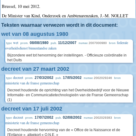
Brussel, 10 mei 2012.
De Minister van Kind, Onderzoek en Ambtenarenzaken, J.-M. NOLLET
Teksten waarnaar verwezen wordt in dit document:
wet van 08 augustus 1980
wet
federale
08/08/1980
11/12/2007
2007000980
type
prom.
pub.
numac
bron
overheidsdienst binnenlandse zaken
Bijzondere wet tot hervorming der instellingen. - Officieuze coördinatie in
het Duits
decreet van 27 maart 2002
decreet
27/03/2002
17/05/2002
2002029246
type
prom.
pub.
numac
bron
ministerie van de franse gemeenschap
Decreet houdende de oprichting van het Overheidsbedrijf voor de Nieuwe
Informatie- en Communicatietechnologieën van de Franse Gemeenschap
(1)
decreet van 17 juli 2002
decreet
17/07/2002
02/08/2002
2002029383
type
prom.
pub.
numac
bron
ministerie van de franse gemeenschap
Decreet houdende hervorming van de « Office de la Naissance et de
l'Enfance », afgekort « O.N.E. »