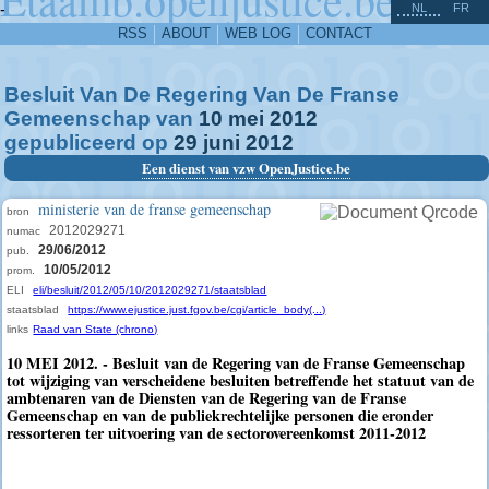
^
-
NL
FR
RSS
ABOUT
WEB LOG
CONTACT
Besluit Van De Regering Van De Franse
Gemeenschap van
10
mei
2012
gepubliceerd op
29
juni
2012
Een dienst van vzw OpenJustice.be
ministerie van de franse gemeenschap
bron
2012029271
numac
29/06/2012
pub.
10/05/2012
prom.
ELI
eli/besluit/2012/05/10/2012029271/staatsblad
staatsblad
https://www.ejustice.just.fgov.be/cgi/article_body(...)
links
Raad van State (chrono)
10 MEI 2012. - Besluit van de Regering van de Franse Gemeenschap
tot wijziging van verscheidene besluiten betreffende het statuut van de
ambtenaren van de Diensten van de Regering van de Franse
Gemeenschap en van de publiekrechtelijke personen die eronder
ressorteren ter uitvoering van de sectorovereenkomst 2011-2012