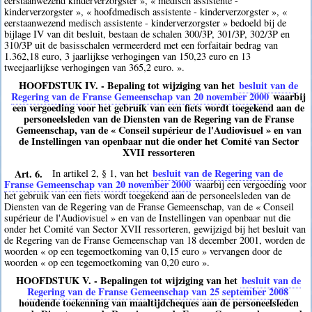
eerstaanwezend kinderverzorgster », « medisch assistente -
kinderverzorgster », « hoofdmedisch assistente - kinderverzorgster », «
eerstaanwezend medisch assistente - kinderverzorgster » bedoeld bij de
bijlage IV van dit besluit, bestaan de schalen 300/3P, 301/3P, 302/3P en
310/3P uit de basisschalen vermeerderd met een forfaitair bedrag van
1.362,18 euro, 3 jaarlijkse verhogingen van 150,23 euro en 13
tweejaarlijkse verhogingen van 365,2 euro. ».
HOOFDSTUK IV. - Bepaling tot wijziging van het
besluit van de
Regering van de Franse Gemeenschap van 20 november 2000
waarbij
een vergoeding voor het gebruik van een fiets wordt toegekend aan de
personeelsleden van de Diensten van de Regering van de Franse
Gemeenschap, van de « Conseil supérieur de l'Audiovisuel » en van
de Instellingen van openbaar nut die onder het Comité van Sector
XVII ressorteren
Art. 6.
besluit van de Regering van de
In artikel 2, § 1, van het
Franse Gemeenschap van 20 november 2000
waarbij een vergoeding voor
het gebruik van een fiets wordt toegekend aan de personeelsleden van de
Diensten van de Regering van de Franse Gemeenschap, van de « Conseil
supérieur de l'Audiovisuel » en van de Instellingen van openbaar nut die
onder het Comité van Sector XVII ressorteren, gewijzigd bij het besluit van
de Regering van de Franse Gemeenschap van 18 december 2001, worden de
woorden « op een tegemoetkoming van 0,15 euro » vervangen door de
woorden « op een tegemoetkoming van 0,20 euro ».
HOOFDSTUK V. - Bepalingen tot wijziging van het
besluit van de
Regering van de Franse Gemeenschap van 25 september 2008
houdende toekenning van maaltijdcheques aan de personeelsleden