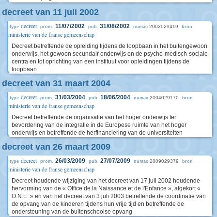
decreet van 11 juli 2002
decreet
11/07/2002
31/08/2002
2002029419
type
prom.
pub.
numac
bron
ministerie van de franse gemeenschap
Decreet betreffende de opleiding tijdens de loopbaan in het buitengewoon
onderwijs, het gewoon secundair onderwijs en de psycho-medisch-sociale
centra en tot oprichting van een instituut voor opleidingen tijdens de
loopbaan
decreet van 31 maart 2004
decreet
31/03/2004
18/06/2004
2004029170
type
prom.
pub.
numac
bron
ministerie van de franse gemeenschap
Decreet betreffende de organisatie van het hoger onderwijs ter
bevordering van de integratie in de Europese ruimte van het hoger
onderwijs en betreffende de herfinanciering van de universiteiten
decreet van 26 maart 2009
decreet
26/03/2009
27/07/2009
2009029379
type
prom.
pub.
numac
bron
ministerie van de franse gemeenschap
Decreet houdende wijziging van het decreet van 17 juli 2002 houdende
hervorming van de « Office de la Naissance et de l'Enfance », afgekort «
O.N.E. » en van het decreet van 3 juli 2003 betreffende de coördinatie van
de opvang van de kinderen tijdens hun vrije tijd en betreffende de
ondersteuning van de buitenschoolse opvang