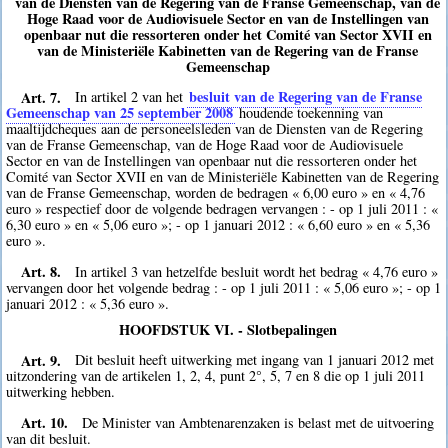
van de Diensten van de Regering van de Franse Gemeenschap, van de
Hoge Raad voor de Audiovisuele Sector en van de Instellingen van
openbaar nut die ressorteren onder het Comité van Sector XVII en
van de Ministeriële Kabinetten van de Regering van de Franse
Gemeenschap
Art. 7.
besluit van de Regering van de Franse
In artikel 2 van het
Gemeenschap van 25 september 2008
houdende toekenning van
maaltijdcheques aan de personeelsleden van de Diensten van de Regering
van de Franse Gemeenschap, van de Hoge Raad voor de Audiovisuele
Sector en van de Instellingen van openbaar nut die ressorteren onder het
Comité van Sector XVII en van de Ministeriële Kabinetten van de Regering
van de Franse Gemeenschap, worden de bedragen « 6,00 euro » en « 4,76
euro » respectief door de volgende bedragen vervangen : - op 1 juli 2011 : «
6,30 euro » en « 5,06 euro »; - op 1 januari 2012 : « 6,60 euro » en « 5,36
euro ».
Art. 8.
In artikel 3 van hetzelfde besluit wordt het bedrag « 4,76 euro »
vervangen door het volgende bedrag : - op 1 juli 2011 : « 5,06 euro »; - op 1
januari 2012 : « 5,36 euro ».
HOOFDSTUK VI. - Slotbepalingen
Art. 9.
Dit besluit heeft uitwerking met ingang van 1 januari 2012 met
uitzondering van de artikelen 1, 2, 4, punt 2°, 5, 7 en 8 die op 1 juli 2011
uitwerking hebben.
Art. 10.
De Minister van Ambtenarenzaken is belast met de uitvoering
van dit besluit.