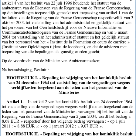
artikel 4 van het besluit van 22 juli 1996 houdende het statuut van de
ambtenaren van de Diensten van de Regering van de Franse Gemeenschap,
op die instellingen toepasselijk gemaakt met toepassing van artikel 1 van de
besluiten van de Regering van de Franse Gemeenschap respectievelijk van 3
oktober 2002 tot vaststelling van het administratief en geldelijk statuut van
het personeel van het Overheidsbedrijf voor de Nieuwe Informatie- en
Communicatietechnologieën van de Franse Gemeenschap en van 3 maart
2004 tot vaststelling van het administratief statuut en het geldelijk statuut
van het personeel van het « Institut de la Formation en cours de carrière »
(Instituut voor Opleidingen tijdens de loopbaan), en dat de adviezen met
toepassing van die bepalingen als gunstig worden geacht;
Op de voordracht van de Minister van Ambtenarenzaken;
Na beraadslaging, Besluit :
HOOFDSTUK I. - Bepaling tot wijziging van het koninklijk besluit
van 24 december 1964 tot vaststelling van de vergoedingen wegens
verblijfkosten toegekend aan de leden van het personeel van de
Ministeries
Artikel 1.
In artikel 2 van het koninklijk besluit van 24 december 1964
tot vaststelling van de vergoedingen wegens verblijfkosten toegekend aan de
leden van het personeel van de Ministeries, vervangen bij het besluit van de
Regering van de Franse Gemeenschap van 2 juni 2004, wordt het bedrag «
8,68 EUR » respectief door het volgende bedrag vervangen : - op 1 juli
2011 : « 8,88 EUR »; - op 1 januari 2012 : « 9,07 EUR ».
HOOFDSTUK II. - Bepaling tot wijziging van het koninklijk besluit