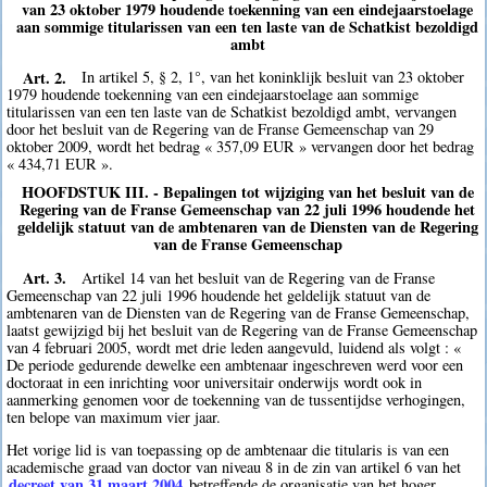
van 23 oktober 1979 houdende toekenning van een eindejaarstoelage
aan sommige titularissen van een ten laste van de Schatkist bezoldigd
ambt
Art. 2.
In artikel 5, § 2, 1°, van het koninklijk besluit van 23 oktober
1979 houdende toekenning van een eindejaarstoelage aan sommige
titularissen van een ten laste van de Schatkist bezoldigd ambt, vervangen
door het besluit van de Regering van de Franse Gemeenschap van 29
oktober 2009, wordt het bedrag « 357,09 EUR » vervangen door het bedrag
« 434,71 EUR ».
HOOFDSTUK III. - Bepalingen tot wijziging van het besluit van de
Regering van de Franse Gemeenschap van 22 juli 1996 houdende het
geldelijk statuut van de ambtenaren van de Diensten van de Regering
van de Franse Gemeenschap
Art. 3.
Artikel 14 van het besluit van de Regering van de Franse
Gemeenschap van 22 juli 1996 houdende het geldelijk statuut van de
ambtenaren van de Diensten van de Regering van de Franse Gemeenschap,
laatst gewijzigd bij het besluit van de Regering van de Franse Gemeenschap
van 4 februari 2005, wordt met drie leden aangevuld, luidend als volgt : «
De periode gedurende dewelke een ambtenaar ingeschreven werd voor een
doctoraat in een inrichting voor universitair onderwijs wordt ook in
aanmerking genomen voor de toekenning van de tussentijdse verhogingen,
ten belope van maximum vier jaar.
Het vorige lid is van toepassing op de ambtenaar die titularis is van een
academische graad van doctor van niveau 8 in de zin van artikel 6 van het
decreet van 31 maart 2004
betreffende de organisatie van het hoger