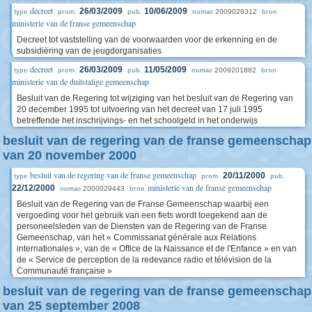
decreet
26/03/2009
10/06/2009
2009029312
type
prom.
pub.
numac
bron
ministerie van de franse gemeenschap
Decreet tot vaststelling van de voorwaarden voor de erkenning en de
subsidiëring van de jeugdorganisaties
decreet
26/03/2009
11/05/2009
2009201882
type
prom.
pub.
numac
bron
ministerie van de duitstalige gemeenschap
Besluit van de Regering tot wijziging van het besluit van de Regering van
20 december 1995 tot uitvoering van het decreet van 17 juli 1995
betreffende het inschrijvings- en het schoolgeld in het onderwijs
besluit van de regering van de franse gemeenschap
van 20 november 2000
besluit van de regering van de franse gemeenschap
20/11/2000
type
prom.
pub.
ministerie van de franse gemeenschap
22/12/2000
2000029443
numac
bron
Besluit van de Regering van de Franse Gemeenschap waarbij een
vergoeding voor het gebruik van een fiets wordt toegekend aan de
personeelsleden van de Diensten van de Regering van de Franse
Gemeenschap, van het « Commissariat générale aux Relations
internationales », van de « Office de la Naissance et de l'Enfance » en van
de « Service de perception de la redevance radio et télévision de la
Communauté française »
besluit van de regering van de franse gemeenschap
van 25 september 2008