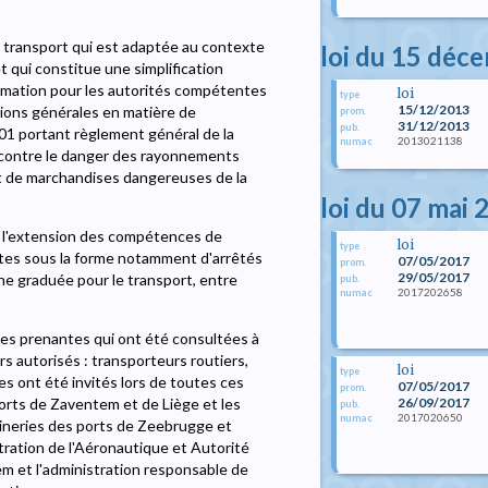
e transport qui est adaptée au contexte
loi du 15 déc
t qui constitue une simplification
ormation pour les autorités compétentes
loi
type
15/12/2013
tions générales en matière de
prom.
31/12/2013
pub.
2001 portant règlement général de la
2013021138
numac
t contre le danger des rayonnements
rt de marchandises dangereuses de la
loi du 07 mai 
à l'extension des compétences de
loi
type
ntes sous la forme notamment d'arrêtés
07/05/2017
prom.
29/05/2017
he graduée pour le transport, entre
pub.
2017202658
numac
ties prenantes qui ont été consultées à
s autorisés : transporteurs routiers,
loi
type
es ont été invités lors de toutes ces
07/05/2017
prom.
26/09/2017
orts de Zaventem et de Liège et les
pub.
2017020650
numac
taineries des ports de Zeebrugge et
ration de l'Aéronautique et Autorité
tem et l'administration responsable de