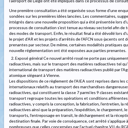
l'aéroport de Liège ont été impliqués dans ce processus de consult
Une première consultation a été organisée sous forme d'une enquê
sondées sur les premières idées lancées. Les commentaires, sugg
intégrés dans une nouvelle proposition qui a été présentée lors d'
processus de consultation s'est tenue au niveau sectoriel afin de 
des modes de transport. Enfin, le résultat final a été dévoilé lors d'
le projet d'AR et les projets d'arrêtés de l'AFCN sous-jacents ont
prenantes par secteur. De même, certaines modalités pratiques qui 
nouvelle réglementation ont été exposées aux parties prenantes.
2. Exposé général Ce nouvel arrêté royal ne porte pas uniquemen
radioactives, mais sur le transport des matières radioactives tel qu
international de transport des matières radioactives publié par l'A
atomique siégeant à Vienne.
Les dispositions de ce règlement de l'AIEA sont reprises dans le
internationaux relatifs au transport des marchandises dangereuses,
radioactives, qui constituent la classe 7 parmi les 9 classes existan
transport regroupe toutes les opérations et conditions afférente
radioactives, y compris la conception, la fabrication, l'entretien, la
radioactives ainsi que la préparation, l'expédition, le chargement, le
transports, l'entreposage en transit, le déchargement et la récepti
destination finale. Par voie de conséquence, cet arrêté s'applique 
nombreuses que celles concernées par l'actuel chapitre VII du RGPRI