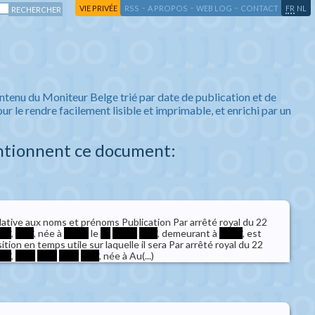
-
-
-
-
VIE PRIVÉE
RSS
A PROPOS
WEB LOG
CONTACT
FR
NL
ntenu du Moniteur Belge trié par date de publication et de
ur le rendre facilement lisible et imprimable, et enrichi par un
ntionnent ce document:
lative aux noms et prénoms Publication Par arrêté royal du 22
***
,
****
, née à
*****
le
**
*****
****
, demeurant à
*****
, est
tion en temps utile sur laquelle il sera Par arrêté royal du 22
***
,
****
****
****
****
, née à Au(...)