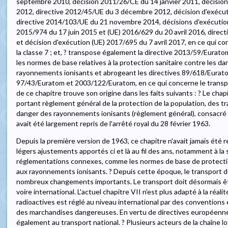
septembre 2010, décision 2011/26/CE du 14 janvier 2011, décision
2012, directive 2012/45/UE du 3 décembre 2012, décision d'exécu
directive 2014/103/UE du 21 novembre 2014, décisions d'exécution
2015/974 du 17 juin 2015 et (UE) 2016/629 du 20 avril 2016, dire
et décision d'exécution (UE) 2017/695 du 7 avril 2017, en ce qui 
la classe 7 ; et, ? transpose également la directive 2013/59/Eurat
les normes de base relatives à la protection sanitaire contre les da
rayonnements ionisants et abrogeant les directives 89/618/Eura
97/43/Euratom et 2003/122/Euratom, en ce qui concerne le transpo
de ce chapitre trouve son origine dans les faits suivants : ? Le chapi
portant règlement général de la protection de la population, des tr
danger des rayonnements ionisants (règlement général), consacré 
avait été largement repris de l'arrêté royal du 28 février 1963.
Depuis la première version de 1963, ce chapitre n'avait jamais été
légers ajustements apportés ci et là au fil des ans, notamment à la 
réglementations connexes, comme les normes de base de protection 
aux rayonnements ionisants. ? Depuis cette époque, le transport d
nombreux changements importants. Le transport doit désormais ê
voire international. L'actuel chapitre VII n'est plus adapté à la réal
radioactives est réglé au niveau international par des conventions 
des marchandises dangereuses. En vertu de directives européenne
également au transport national. ? Plusieurs acteurs de la chaîne lo