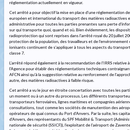
réglementation actuellement en vigueur.
Cet arrêté a pour objectif la mise en place d'une réglementation d
européen et international du transport des matières radioactives e
administrative pour toutes les parties prenantes sans perte d'inf
sur qui transporte quoi, quand et où. Bien évidemment, les disposi
radioprotection qui sont reprises dans l'arrêté royal du 20 juillet 
protection de la population, des travailleurs et de l'environnemen
ionisants continuent de s'appliquer à tous les aspects du transpo
classe 7.
L'arrêté répond également à la recommandation de l'IRRS relative 
l'Agence pour établir des réglementations techniques contraigna
AFCN ainsi qu'à la suggestion relative au renforcement de l'approc
autre, des matières radioactives à faible risque.
Cet arrêté a vu le jour en étroite concertation avec toutes les par
un moment ou à un autre du processus. Les différents transporteur
transporteurs ferroviaires, lignes maritimes et compagnies aérienn
consultations, tout comme les sociétés de manutention des aérop
opérateurs de quai connus du Port d'Anvers. Par la suite, les capi
d'Anvers, des représentants du SPF Mobilité & Transport (Administ
nationale de sécurité (SSICF)), l'exploitant de l'aéroport de Zaven