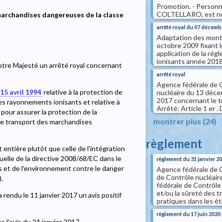
Promotion. - Personn
COLTELLARO, est nomm
archandises dangereuses de la classe
arrêté royal du 07 décemb
Adaptation des monta
octobre 2009 fixant 
application de la rég
ionisants année 201
Votre Majesté un arrêté royal concernant
arrêté royal
Agence fédérale de C
 15 avril 1994
relative à la protection de
nucléaire du 13 décem
2017 concernant le t
es rayonnements ionisants et relative à
Arrêté: Article 1 er . 
pour assurer la protection de la
montrer plus (24)
 le transport des marchandises
règlement
t entière plutôt que celle de l'intégration
uelle de la directive 2008/68/EC dans le
règlement du 31 janvier 2
rs et de l'environnement contre le danger
Agence fédérale de C
de Contrôle nucléaire
.
fédérale de Contrôle 
et/ou la sûreté des t
 rendu le 11 janvier 2017 un avis positif
pratiques dans les ét
règlement du 17 juin 2020
 l'avis du 24 janvier 2017.