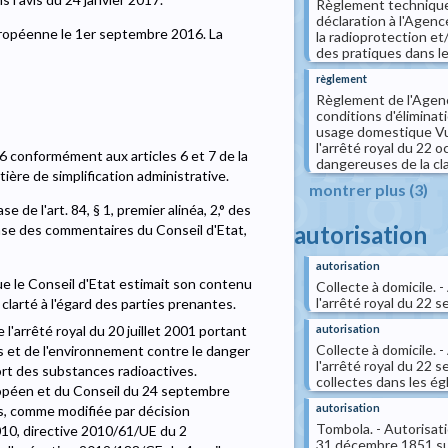
Règlement technique 
déclaration à l'Agenc
uropéenne le 1er septembre 2016. La
la radioprotection et/
des pratiques dans le
règlement
Règlement de l'Agence
conditions d'élimina
usage domestique Vu 
l'arrêté royal du 22
16 conformément aux articles 6 et 7 de la
dangereuses de la cla(
ière de simplification administrative.
montrer plus (3)
 de l'art. 84, § 1, premier alinéa, 2,° des
autorisation
base des commentaires du Conseil d'Etat,
autorisation
que le Conseil d'Etat estimait son contenu
Collecte à domicile. 
l'arrêté royal du 22 
 clarté à l'égard des parties prenantes.
autorisation
 l'arrêté royal du 20 juillet 2001 portant
Collecte à domicile. 
rs et de l'environnement contre le danger
l'arrêté royal du 22 
rt des substances radioactives.
collectes dans les égl
ropéen et du Conseil du 24 septembre
autorisation
s, comme modifiée par décision
Tombola. - Autorisati
10, directive 2010/61/UE du 2
31 décembre 1851 sur l