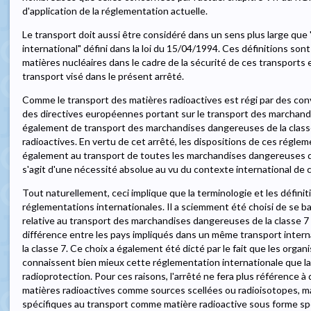
d'application de la réglementation actuelle.
Le transport doit aussi être considéré dans un sens plus large que "
international" défini dans la loi du 15/04/1994. Ces définitions so
matières nucléaires dans le cadre de la sécurité de ces transports 
transport visé dans le présent arrêté.
Comme le transport des matières radioactives est régi par des con
des directives européennes portant sur le transport des marchand
également de transport des marchandises dangereuses de la classe
radioactives. En vertu de cet arrêté, les dispositions de ces régle
également au transport de toutes les marchandises dangereuses de la
s'agit d'une nécessité absolue au vu du contexte international de 
Tout naturellement, ceci implique que la terminologie et les définiti
réglementations internationales. Il a sciemment été choisi de se ba
relative au transport des marchandises dangereuses de la classe 7 p
différence entre les pays impliqués dans un même transport inter
la classe 7. Ce choix a également été dicté par le fait que les organ
connaissent bien mieux cette réglementation internationale que la 
radioprotection. Pour ces raisons, l'arrêté ne fera plus référence à d
matières radioactives comme sources scellées ou radioisotopes, ma
spécifiques au transport comme matière radioactive sous forme spé