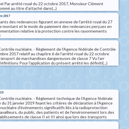
el Par arrêté royal du 22 octobre 2017, Monsieur Clément
é au titre d'attaché dans(...)
re 2017
nts des redevances figurant en annexe de l'arrêté royal du 27
le montant et le mode de paiement des redevances perçues en
lementation relative à la protection contre les rayonnements
8
ontrôle nucléaire. - Règlement de l'Agence fédérale de Contrôle
bre 2017 relatif au chapitre 6 de l'arrêté royal du 22 octobre
ransport de marchandises dangereuses de classe 7 Vu l'arr
Définitions Pour l'application du présent arrêté les définiti(...)
019
ontrôle nucléaire. - Règlement technique de l'Agence fédérale
 du 31 janvier 2019 fixant les critères de déclaration à l'Agence
nucléaire d'événements significatifs liés à la radioprotection
ravailleurs, du public, des patients et de l'environnement lors des
ablissements de classe II et III ainsi que lors des transports