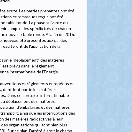
ation.
te écrite. Les parties prenantes ont été
estions et remarques reçus ont été
une table ronde. La phase suivante du
tenir compte des spécificités de chacun
une nouvelle table ronde. A la fin de 2016,
 de nouveau été présentés aux parties
résulteront de l'application de la
t sur le "déplacement" des matières
'il est prévu dans le règlement
gence internationale de l'Energie
s conventions et règlements européens et
 dont font partie les matières
tes. Dans ce contexte international, le
s au déplacement des matières
 réparation d'emballages et des matières
 transport, ainsi que les interruptions des
on des matières radioactives à leur
à des organisations qui sont bien plus
. Sur ce plan, l'arrêté élargit le champ