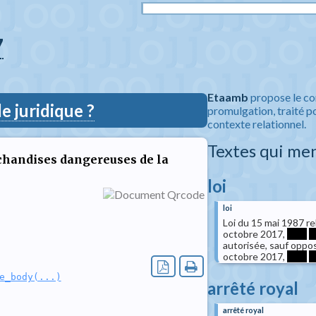
7
Etaamb
propose le co
 juridique ?
promulgation, traité po
contexte relationnel.
Textes qui me
rchandises dangereuses de la
loi
loi
Loi du 15 mai 1987 re
octobre 2017,
****
*
autorisée, sauf opposi
octobre 2017,
****
*
e_body(...)
arrêté royal
arrêté royal