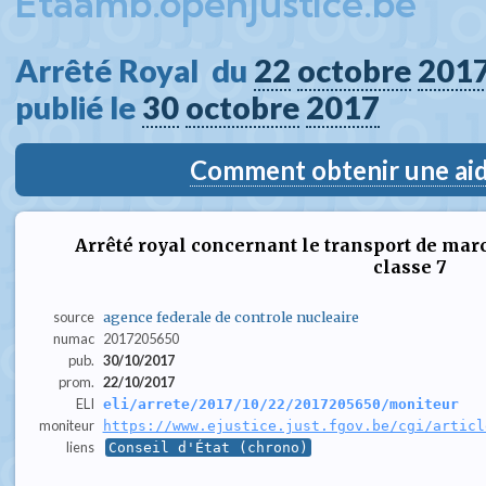
Etaamb.openjustice.be
Arrêté Royal  du 
22
octobre
201
publié le 
30
octobre
2017
Comment obtenir une aide
Arrêté royal concernant le transport de ma
classe 7
source
agence federale de controle nucleaire
numac
2017205650
pub.
30/10/2017
prom.
22/10/2017
ELI
eli/arrete/2017/10/22/2017205650/moniteur
moniteur
https://www.ejustice.just.fgov.be/cgi/articl
liens
Conseil d'État (chrono)