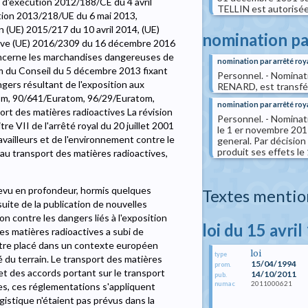
 d'exécution 2012/188/CE du 4 avril
TELLIN est autorisée
tion 2013/218/UE du 6 mai 2013,
 (UE) 2015/217 du 10 avril 2014, (UE)
nomination pa
ctive (UE) 2016/2309 du 16 décembre 2016
concerne les marchandises dangereuses de
nomination par arrêté roy
om du Conseil du 5 décembre 2013 fixant
Personnel. - Nominat
ngers résultant de l'exposition aux
RENARD, est transféré
tom, 90/641/Euratom, 96/29/Euratom,
nomination par arrêté roy
rt des matières radioactives La révision
Personnel. - Nominati
tre VII de l'arrêté royal du 20 juillet 2001
le 1 er novembre 2017
availleurs et de l'environnement contre le
general. Par décisio
produit ses effets le 
au transport des matières radioactives,
 revu en profondeur, hormis quelques
Textes mentio
suite de la publication de nouvelles
contre les dangers liés à l'exposition
loi du 15 avri
es matières radioactives a subi de
tre placé dans un contexte européen
loi
type
ité du terrain. Le transport des matières
15/04/1994
prom.
et des accords portant sur le transport
14/10/2011
pub.
2011000621
numac
s, ces réglementations s'appliquent
gistique n'étaient pas prévus dans la