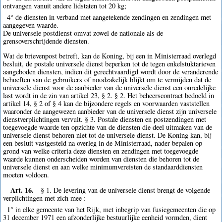
ontvangen vanuit andere lidstaten tot 20 kg;
4° de diensten in verband met aangetekende zendingen en zendingen met
aangegeven waarde.
De universele postdienst omvat zowel de nationale als de
grensoverschrijdende diensten.
Wat de brievenpost betreft, kan de Koning, bij een in Ministerraad overlegd
besluit, de postale universele dienst beperken tot de tegen enkelstuktarieven
aangeboden diensten, indien dit gerechtvaardigd wordt door de veranderende
behoeften van de gebruikers of noodzakelijk blijkt om te vermijden dat de
universele dienst voor de aanbieder van de universele dienst een onredelijke
last wordt in de zin van artikel 23, § 2. § 2. Het beheerscontract bedoeld in
artikel 14, § 2 of § 4 kan de bijzondere regels en voorwaarden vaststellen
waaronder de aangewezen aanbieder van de universele dienst zijn universele
dienstverplichtingen vervult. § 3. Postale diensten en postzendingen met
toegevoegde waarde ten opzichte van de diensten die deel uitmaken van de
universele dienst behoren niet tot de universele dienst. De Koning kan, bij
een besluit vastgesteld na overleg in de Ministerraad, nader bepalen op
grond van welke criteria deze diensten en zendingen met toegevoegde
waarde kunnen onderscheiden worden van diensten die behoren tot de
universele dienst en aan welke minimumvereisten de standaarddiensten
moeten voldoen.
Art. 16.
§ 1. De levering van de universele dienst brengt de volgende
verplichtingen met zich mee :
1° in elke gemeente van het Rijk, met inbegrip van fusiegemeenten die op
31 december 1971 een afzonderlijke bestuurlijke eenheid vormden, dient