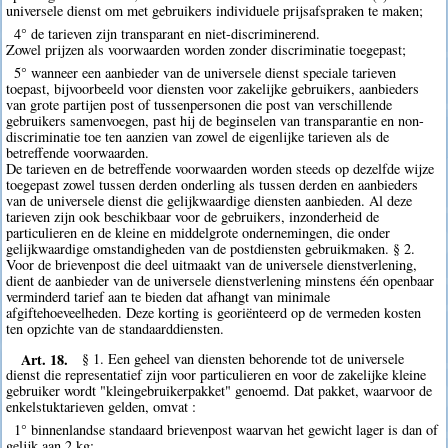
universele dienst om met gebruikers individuele prijsafspraken te maken;
4° de tarieven zijn transparant en niet-discriminerend.
Zowel prijzen als voorwaarden worden zonder discriminatie toegepast;
5° wanneer een aanbieder van de universele dienst speciale tarieven
toepast, bijvoorbeeld voor diensten voor zakelijke gebruikers, aanbieders
van grote partijen post of tussenpersonen die post van verschillende
gebruikers samenvoegen, past hij de beginselen van transparantie en non-
discriminatie toe ten aanzien van zowel de eigenlijke tarieven als de
betreffende voorwaarden.
De tarieven en de betreffende voorwaarden worden steeds op dezelfde wijze
toegepast zowel tussen derden onderling als tussen derden en aanbieders
van de universele dienst die gelijkwaardige diensten aanbieden. Al deze
tarieven zijn ook beschikbaar voor de gebruikers, inzonderheid de
particulieren en de kleine en middelgrote ondernemingen, die onder
gelijkwaardige omstandigheden van de postdiensten gebruikmaken. § 2.
Voor de brievenpost die deel uitmaakt van de universele dienstverlening,
dient de aanbieder van de universele dienstverlening minstens één openbaar
verminderd tarief aan te bieden dat afhangt van minimale
afgiftehoeveelheden. Deze korting is georiënteerd op de vermeden kosten
ten opzichte van de standaarddiensten.
Art. 18.
§ 1. Een geheel van diensten behorende tot de universele
dienst die representatief zijn voor particulieren en voor de zakelijke kleine
gebruiker wordt "kleingebruikerpakket" genoemd. Dat pakket, waarvoor de
enkelstuktarieven gelden, omvat :
1° binnenlandse standaard brievenpost waarvan het gewicht lager is dan of
gelijk aan 2 kg;