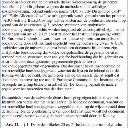
door de aanbieder van de universele dienst overeenkomstig de principes
bedoeld in § 1. Dit gebeurt volgens de methode van de volledige
kostentoewijzing, bekend onder de naam "FDC - Fully Distributed Cost"
(of "Fully Allocated Cost") waarbij gebruik wordt gemaakt van het principe
"ABC-Activity Based Costing" dat de kosten aan de producten toerekent op
grond van de activiteiten. § 3. Andere systemen van analytische
boekhouding mogen slechts worden toegepast als ze compatibel zijn met de
bepalingen van artikel 20 en nadat zij door het Instituut zijn goedgekeurd.
De Europese Commissie wordt over het nieuwe systeem van analytische
boekhouding door het Instituut ingelicht vóór de toepassing ervan. § 4. De
aanbieder van de universele dienst houdt een document bij omtrent zijn
analytische boekhouding dat voldoende gedetailleerde gegevens bevat in
verband met de systemen voor analytische boekhouding die hij gebruikt en
waarin de door deze systemen gegenereerde gedetailleerde
boekhoudgegevens zijn opgenomen. Dat document bevat inzonderheid de
vertrouwelijke boekhoudgegevens waarvan de lijst en de inhoud door de
Koning worden bepaald. De aanbieder van de universele dienst zendt dat
document op aanvraag toe aan de Europese Commissie, het Instituut en de
bevoegde instelling bedoeld in artikel 22. De Koning bepaalt de nadere
regels voor het toezenden van dat document.
De aanbieder van de universele dienst bezorgt op eigen initiatief aan het
Instituut een versie van het in het eerste lid bedoelde document, waaruit de
vertrouwelijke boekhoudgegevens weggelaten zijn, op de wijze bepaald door
de Koning. Na de goedkeuring ervan door het Instituut wordt het document
gepubliceerd overeenkomstig de modaliteiten bepaald door de Koning.
Art. 22.
§ 1. De in de artikelen 20 en 21 bedoelde interne analytische