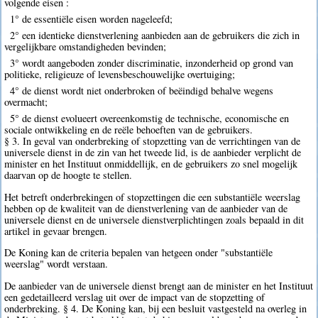
volgende eisen :
1° de essentiële eisen worden nageleefd;
2° een identieke dienstverlening aanbieden aan de gebruikers die zich in
vergelijkbare omstandigheden bevinden;
3° wordt aangeboden zonder discriminatie, inzonderheid op grond van
politieke, religieuze of levensbeschouwelijke overtuiging;
4° de dienst wordt niet onderbroken of beëindigd behalve wegens
overmacht;
5° de dienst evolueert overeenkomstig de technische, economische en
sociale ontwikkeling en de reële behoeften van de gebruikers.
§ 3. In geval van onderbreking of stopzetting van de verrichtingen van de
universele dienst in de zin van het tweede lid, is de aanbieder verplicht de
minister en het Instituut onmiddellijk, en de gebruikers zo snel mogelijk
daarvan op de hoogte te stellen.
Het betreft onderbrekingen of stopzettingen die een substantiële weerslag
hebben op de kwaliteit van de dienstverlening van de aanbieder van de
universele dienst en de universele dienstverplichtingen zoals bepaald in dit
artikel in gevaar brengen.
De Koning kan de criteria bepalen van hetgeen onder "substantiële
weerslag" wordt verstaan.
De aanbieder van de universele dienst brengt aan de minister en het Instituut
een gedetailleerd verslag uit over de impact van de stopzetting of
onderbreking. § 4. De Koning kan, bij een besluit vastgesteld na overleg in