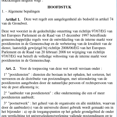
bekrachtigen hetgeen volgt :
HOOFDSTUK
1. - Algemene bepalingen
Artikel 1.
Deze wet regelt een aangelegenheid als bedoeld in artikel 74
van de Grondwet.
Deze wet voorziet in de gedeeltelijke omzetting van richtlijn 97/67/EG van
het Europees Parlement en de Raad van 15 december 1997 betreffende
gemeenschappelijke regels voor de ontwikkeling van de interne markt voor
postdiensten in de Gemeenschap en de verbetering van de kwaliteit van de
dienst, laatstelijk gewijzigd bij richtlijn 2008/06/EG van het Europees
Parlement en de Raad van 20 februari 2008 tot wijziging van richtlijn
97/67/EG wat betreft de volledige voltooiing van de interne markt voor
postdiensten in de Gemeenschap.
Art. 2.
Voor de toepassing van deze wet wordt verstaan onder :
1° "postdiensten" : diensten die bestaan in het ophalen, het sorteren, het
vervoeren en de distributie van postzendingen, met uitzondering van de
postdiensten aangeboden door de natuurlijke persoon of rechtspersoon van
wie de post afkomstig is;
2° "aanbieder van postdiensten" : elke onderneming die een of meer
postdiensten aanbiedt;
3° "postnetwerk" : het geheel van de organisatie en alle middelen, waarvan
door de aanbieder(s) van de universele dienst gebruik wordt gemaakt om in
het bijzonder : a) op de toegangspunten op het gehele grondgebied de onder
een verplichting tot universeledienstverlening vallende postzendingen op te