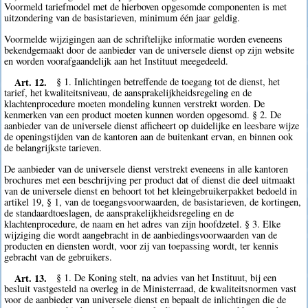
Voormeld tariefmodel met de hierboven opgesomde componenten is met
uitzondering van de basistarieven, minimum één jaar geldig.
Voormelde wijzigingen aan de schriftelijke informatie worden eveneens
bekendgemaakt door de aanbieder van de universele dienst op zijn website
en worden voorafgaandelijk aan het Instituut meegedeeld.
Art. 12.
§ 1. Inlichtingen betreffende de toegang tot de dienst, het
tarief, het kwaliteitsniveau, de aansprakelijkheidsregeling en de
klachtenprocedure moeten mondeling kunnen verstrekt worden. De
kenmerken van een product moeten kunnen worden opgesomd. § 2. De
aanbieder van de universele dienst afficheert op duidelijke en leesbare wijze
de openingstijden van de kantoren aan de buitenkant ervan, en binnen ook
de belangrijkste tarieven.
De aanbieder van de universele dienst verstrekt eveneens in alle kantoren
brochures met een beschrijving per product dat of dienst die deel uitmaakt
van de universele dienst en behoort tot het kleingebruikerpakket bedoeld in
artikel 19, § 1, van de toegangsvoorwaarden, de basistarieven, de kortingen,
de standaardtoeslagen, de aansprakelijkheidsregeling en de
klachtenprocedure, de naam en het adres van zijn hoofdzetel. § 3. Elke
wijziging die wordt aangebracht in de aanbiedingsvoorwaarden van de
producten en diensten wordt, voor zij van toepassing wordt, ter kennis
gebracht van de gebruikers.
Art. 13.
§ 1. De Koning stelt, na advies van het Instituut, bij een
besluit vastgesteld na overleg in de Ministerraad, de kwaliteitsnormen vast
voor de aanbieder van universele dienst en bepaalt de inlichtingen die de