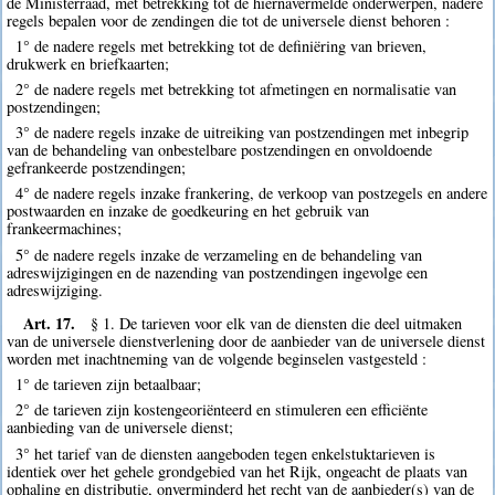
de Ministerraad, met betrekking tot de hiernavermelde onderwerpen, nadere
regels bepalen voor de zendingen die tot de universele dienst behoren :
1° de nadere regels met betrekking tot de definiëring van brieven,
drukwerk en briefkaarten;
2° de nadere regels met betrekking tot afmetingen en normalisatie van
postzendingen;
3° de nadere regels inzake de uitreiking van postzendingen met inbegrip
van de behandeling van onbestelbare postzendingen en onvoldoende
gefrankeerde postzendingen;
4° de nadere regels inzake frankering, de verkoop van postzegels en andere
postwaarden en inzake de goedkeuring en het gebruik van
frankeermachines;
5° de nadere regels inzake de verzameling en de behandeling van
adreswijzigingen en de nazending van postzendingen ingevolge een
adreswijziging.
Art. 17.
§ 1. De tarieven voor elk van de diensten die deel uitmaken
van de universele dienstverlening door de aanbieder van de universele dienst
worden met inachtneming van de volgende beginselen vastgesteld :
1° de tarieven zijn betaalbaar;
2° de tarieven zijn kostengeoriënteerd en stimuleren een efficiënte
aanbieding van de universele dienst;
3° het tarief van de diensten aangeboden tegen enkelstuktarieven is
identiek over het gehele grondgebied van het Rijk, ongeacht de plaats van
ophaling en distributie, onverminderd het recht van de aanbieder(s) van de