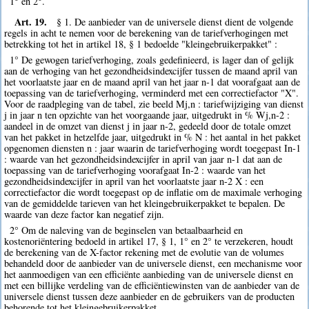
1° en 2°.
Art. 19.
§ 1. De aanbieder van de universele dienst dient de volgende
regels in acht te nemen voor de berekening van de tariefverhogingen met
betrekking tot het in artikel 18, § 1 bedoelde "kleingebruikerpakket" :
1° De gewogen tariefverhoging, zoals gedefinieerd, is lager dan of gelijk
aan de verhoging van het gezondheidsindexcijfer tussen de maand april van
het voorlaatste jaar en de maand april van het jaar n-1 dat voorafgaat aan de
toepassing van de tariefverhoging, verminderd met een correctiefactor "X".
Voor de raadpleging van de tabel, zie beeld Mj,n : tariefwijziging van dienst
j in jaar n ten opzichte van het voorgaande jaar, uitgedrukt in % Wj,n-2 :
aandeel in de omzet van dienst j in jaar n-2, gedeeld door de totale omzet
van het pakket in hetzelfde jaar, uitgedrukt in % N : het aantal in het pakket
opgenomen diensten n : jaar waarin de tariefverhoging wordt toegepast In-1
: waarde van het gezondheidsindexcijfer in april van jaar n-1 dat aan de
toepassing van de tariefverhoging voorafgaat In-2 : waarde van het
gezondheidsindexcijfer in april van het voorlaatste jaar n-2 X : een
correctiefactor die wordt toegepast op de inflatie om de maximale verhoging
van de gemiddelde tarieven van het kleingebruikerpakket te bepalen. De
waarde van deze factor kan negatief zijn.
2° Om de naleving van de beginselen van betaalbaarheid en
kostenoriëntering bedoeld in artikel 17, § 1, 1° en 2° te verzekeren, houdt
de berekening van de X-factor rekening met de evolutie van de volumes
behandeld door de aanbieder van de universele dienst, een mechanisme voor
het aanmoedigen van een efficiënte aanbieding van de universele dienst en
met een billijke verdeling van de efficiëntiewinsten van de aanbieder van de
universele dienst tussen deze aanbieder en de gebruikers van de producten
behorende tot het kleingebruikerpakket.