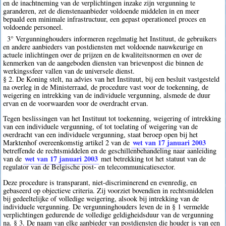
en de inachtneming van de verplichtingen inzake zijn vergunning te
garanderen, zet de dienstenaanbieder voldoende middelen in en meer
bepaald een minimale infrastructuur, een gepast operationeel proces en
voldoende personeel.
3° Vergunninghouders informeren regelmatig het Instituut, de gebruikers
en andere aanbieders van postdiensten met voldoende nauwkeurige en
actuele inlichtingen over de prijzen en de kwaliteitsnormen en over de
kenmerken van de aangeboden diensten van brievenpost die binnen de
werkingssfeer vallen van de universele dienst.
§ 2. De Koning stelt, na advies van het Instituut, bij een besluit vastgesteld
na overleg in de Ministerraad, de procedure vast voor de toekenning, de
weigering en intrekking van de individuele vergunning, alsmede de duur
ervan en de voorwaarden voor de overdracht ervan.
Tegen beslissingen van het Instituut tot toekenning, weigering of intrekking
van een individuele vergunning, of tot toelating of weigering van de
overdracht van een individuele vergunning, staat beroep open bij het
wet van 17 januari 2003
Marktenhof overeenkomstig artikel 2 van de
betreffende de rechtsmiddelen en de geschillenbehandeling naar aanleiding
wet van 17 januari 2003
van de
met betrekking tot het statuut van de
regulator van de Belgische post- en telecommunicatiesector.
Deze procedure is transparant, niet-discriminerend en evenredig, en
gebaseerd op objectieve criteria. Zij voorziet bovendien in rechtsmiddelen
bij gedeeltelijke of volledige weigering, alsook bij intrekking van de
individuele vergunning. De vergunninghouders leven de in § 1 vermelde
verplichtingen gedurende de volledige geldigheidsduur van de vergunning
na. § 3. De naam van elke aanbieder van postdiensten die houder is van een