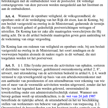
betrekkingen met de ombudsdienst voor de postsector. De volledige
contactgegevens van deze persoon worden meegedeeld aan het Instituut en
aan de ombudsdienst.
Art. 4.
Wanneer de openbare veiligheid, de volksgezondheid, de
openbare orde of de verdediging van het Rijk dit eisen, kan de Koning, bij
een besluit vastgesteld na overleg in de Ministerraad, gedurende de termijn
die Hij vaststelt geheel of gedeeltelijk postverrichtingen vertragen of
uitstellen. De Koning kan ter zake alle maatregelen voorschrijven die Hij
nuttig acht. De in dit artikel bedoelde maatregelen geven geen aanleiding tot
de toekenning van enige vergoeding.
De Koning kan om redenen van veiligheid en openbare orde, bij een besluit
vastgesteld na overleg in de Ministerraad, het soort zendingen en de
voorwerpen bepalen alsmede de nadere regels in dit verband, die niet
toegelaten worden tot het postvervoer.
Art. 5.
§ 1. Elke fysieke persoon die activiteiten van ophalen, sorteren
of distributie van brievenpost, gedefinieerd overeenkomstig artikel 2, 8°,
uitvoert, met uitzondering van de activiteiten bedoeld in artikel 6, § 4, wordt
vermoed te zijn tewerkgesteld op basis van een arbeidsovereenkomst met
een aanbieder van postdiensten of een uitzendbureau voor rekening van wie
een of meer van de voormelde activiteiten worden uitgevoerd, zonder dat het
bewijs van het tegendeel kan worden geleverd, onverminderd de
tewerkstelling onder een administratiefrechtelijk statuut. Wanneer een
wet van 24 juli 1987
beroep gedaan wordt op uitzendkrachten, is de
betreffende de tijdelijke arbeid, de uitzendarbeid en het ter beschikking
stellen van werknemers ten behoeve van gebruikers van toepassing. § 2.
Onverminderd de bevoegdheden van het Instituut inzake controle van de