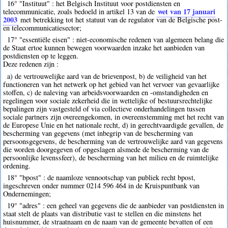
16° "Instituut" : het Belgisch Instituut voor postdiensten en
wet van 17 januari
telecommunicatie, zoals bedoeld in artikel 13 van de
2003
met betrekking tot het statuut van de regulator van de Belgische post-
en telecommunicatiesector;
17° "essentiële eisen" : niet-economische redenen van algemeen belang die
de Staat ertoe kunnen bewegen voorwaarden inzake het aanbieden van
postdiensten op te leggen.
Deze redenen zijn :
a) de vertrouwelijke aard van de brievenpost, b) de veiligheid van het
functioneren van het netwerk op het gebied van het vervoer van gevaarlijke
stoffen, c) de naleving van arbeidsvoorwaarden en -omstandigheden en
regelingen voor sociale zekerheid die in wettelijke of bestuursrechtelijke
bepalingen zijn vastgesteld of via collectieve onderhandelingen tussen
sociale partners zijn overeengekomen, in overeenstemming met het recht van
de Europese Unie en het nationale recht, d) in gerechtvaardigde gevallen, de
bescherming van gegevens (met inbegrip van de bescherming van
persoonsgegevens, de bescherming van de vertrouwelijke aard van gegevens
die worden doorgegeven of opgeslagen alsmede de bescherming van de
persoonlijke levenssfeer), de bescherming van het milieu en de ruimtelijke
ordening.
18° "bpost" : de naamloze vennootschap van publiek recht bpost,
ingeschreven onder nummer 0214 596 464 in de Kruispuntbank van
Ondernemingen;
19° "adres" : een geheel van gegevens die de aanbieder van postdiensten in
staat stelt de plaats van distributie vast te stellen en die minstens het
huisnummer, de straatnaam en de naam van de gemeente bevatten of een