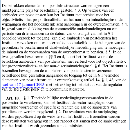
De betrokken elementen van postinfrastructuur worden tegen een
marktgerichte prijs ter beschikking gesteld. § 3. Op verzoek van een
aanbieder van postdiensten kan het Instituut met eerbied voor het
objectiviteits-, het proportionaliteits- en het non-discriminatiebeginsel de
wijzigingen die het noodzakelijk acht aanbrengen in de overeenkomsten. § 4.
In geval van mislukking van de commerciële onderhandelingen na een
periode van drie maanden na de datum van ontvangst van het in § 1
bedoelde verzoek tot toegang, kan elke aanbieder van postdiensten het
Instituut verzoeken om, wanneer zulks noodzakelijk is, de belangen van de
gebruikers te beschermen of daadwerkelijke mededinging aan te moedigen
de inhoud en de voorwaarden van de overeenkomst te bepalen. § 5. In de
twee gevallen beschreven in §§ 3 en 4, hoort het Instituut vooraf de
betrokken aanbieders van postdiensten, met eerbied voor het objectiviteits-,
het proportionaliteits- en het non-discriminatiebeginsel. § 6. Het Instituut is
bovendien bevoegd om de aanbieders van postdiensten te verzoenen
betreffende hun geschillen aangaande de toegang tot de in § 1 vermelde
elementen van postinfrastructuur overeenkomstig artikel 14, § 1, 4°, van de
wet van 17 januari 2003
met betrekking tot het statuut van de regulator
van de Belgische post- en telecommunicatiesector.
Art. 10.
§ 1. Teneinde billijke mededingingsvoorwaarden in de
postsector te verzekeren, kan het Instituut de sector raadplegen over
mogelijke voorrechten of specifieke rechten die aan de aanbieders van
postdiensten werden toegekend. § 2. De resultaten van de raadpleging
worden gepubliceerd op de website van het Instituut. Bovendien worden
deze resultaten weergegeven in een rapport dat samen met de aanbevelingen
van het Instituut wordt gezonden aan de minister.