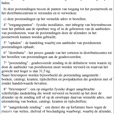
halen;
b) deze postzendingen tussen de punten van toegang tot het postnetwerk en
het distributiecentrum te verzenden en te verwerken;
c) deze postzendingen op het vermelde adres te bestellen;
4° "toegangspunten" : fysieke installaties, met inbegrip van brievenbussen
voor het publiek aan de openbare weg of in de gebouwen van de aanbieders
van postdiensten, waar de postzendingen door de afzenders in het
postnetwerk kunnen worden gebracht;
5° "ophalen" : de handeling waarbij een aanbieder van postdiensten
postzendingen ophaalt;
6° "distributie" : het proces gaande van het sorteren in distributiecentra tot
het bestellen van postzendingen aan de geadresseerden;
7° "postzending" : geadresseerde zending in de definitieve vorm waarin zij
door de aanbieder van postdiensten moet worden vervoerd en waarvan het
gewicht niet hoger is dan 31,5 kg.
Naast brievenpost worden bijvoorbeeld als postzending aangemerkt :
boeken, catalogi, kranten, tijdschriften en postpakketten die goederen met of
zonder handelswaarde bevatten;
8° "brievenpost" : een op enigerlei fysieke drager aangebrachte
schriftelijke mededeling die wordt vervoerd en besteld op het door de
afzender op de zending zelf of op de enveloppe daarvan vermelde adres, met
uitzondering van boeken, catalogi, kranten en tijdschriften;
9° "aangetekende zending" : een dienst die op forfaitaire basis tegen de
risico's van verlies, diefstal of beschadiging waarborgt, waarbij de afzender,