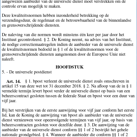
aangewezen aanbieder van de universele dienst moet verstrekken om de
controle ervan mogelijk te maken.
Deze kwaliteitsnormen hebben inzonderheid betrekking op de
verzendingsduur, de regelmaat en de betrouwbaarheid van de binnenlandse
en grensoverschrijdende diensten.
De naleving van die normen wordt minstens één keer per jaar door het
Instituut gecontroleerd. § 2. De Koning neemt, na advies van het Instituut,
de nodige correctiemaatregelen indien de aanbieder van de universele dienst
de kwaliteitsnormen bedoeld in § 1 of de kwaliteitsnormen voor de
grensoverschrijdende diensten aangenomen door de Europese Unie niet
naleeft.
HOOFDSTUK
5. - De universele postdienst
Art. 14.
§ 1. bpost verleent de universele dienst zoals omschreven in
artikel 15 van deze wet tot 31 december 2018. § 2. Na afloop van de in § 1
vermelde termijn levert bpost verder de universele dienst op basis van een
beheerscontract gesloten tussen de federale Staat en bpost voor een duur van
vijf jaar.
Bij het verstrijken van de eerste aanwijzing voor vijf jaar conform het eerste
lid, kan de Koning de aanwijzing van bpost als aanbieder van de universele
dienst vernieuwen voor opeenvolgende termijnen van vijf jaar, op basis van
beheerscontracten gesloten voor dezelfde duur. § 3. De aanwijzing van de
aanbieder van de universele dienst conform §§ 1 of 2 bestrijkt het gehele
nationale grondgebied. § 4. Wanneer de aanbieder die conform §§ 1 of 2