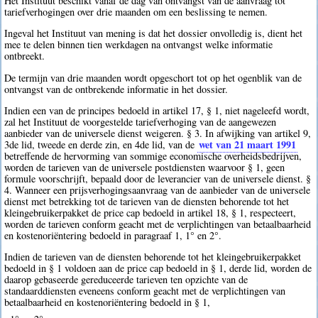
Het Instituut beschikt vanaf de dag van ontvangst van de aanvraag tot
tariefverhogingen over drie maanden om een beslissing te nemen.
Ingeval het Instituut van mening is dat het dossier onvolledig is, dient het
mee te delen binnen tien werkdagen na ontvangst welke informatie
ontbreekt.
De termijn van drie maanden wordt opgeschort tot op het ogenblik van de
ontvangst van de ontbrekende informatie in het dossier.
Indien een van de principes bedoeld in artikel 17, § 1, niet nageleefd wordt,
zal het Instituut de voorgestelde tariefverhoging van de aangewezen
aanbieder van de universele dienst weigeren. § 3. In afwijking van artikel 9,
wet van 21 maart 1991
3de lid, tweede en derde zin, en 4de lid, van de
betreffende de hervorming van sommige economische overheidsbedrijven,
worden de tarieven van de universele postdiensten waarvoor § 1, geen
formule voorschrijft, bepaald door de leverancier van de universele dienst. §
4. Wanneer een prijsverhogingsaanvraag van de aanbieder van de universele
dienst met betrekking tot de tarieven van de diensten behorende tot het
kleingebruikerpakket de price cap bedoeld in artikel 18, § 1, respecteert,
worden de tarieven conform geacht met de verplichtingen van betaalbaarheid
en kostenoriëntering bedoeld in paragraaf 1, 1° en 2°.
Indien de tarieven van de diensten behorende tot het kleingebruikerpakket
bedoeld in § 1 voldoen aan de price cap bedoeld in § 1, derde lid, worden de
daarop gebaseerde gereduceerde tarieven ten opzichte van de
standaarddiensten eveneens conform geacht met de verplichtingen van
betaalbaarheid en kostenoriëntering bedoeld in § 1,