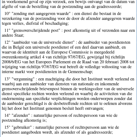
in voorkomend geval op zijn verzoek, een bewijs ontvangt van de datum van
afgifte of van de bestelling van de postzending aan de geadresseerde;
10° "zending met aangegeven waarde" : een dienst die bestaat in de
verzekering van de postzending voor de door de afzender aangegeven waarde
tegen verlies, diefstal of beschadiging;
11° "grensoverschrijdende post" : post afkomstig uit of verzonden naar een
andere Staat;
12° "aanbieder van de universele dienst" : de aanbieder van postdiensten
die in België een universele postdienst of een deel daarvan aanbiedt, en
waarvan de identiteit aan de Europese Commissie is meegedeeld
overeenkomstig artikel 4 van richtlijn 97/67/EG, gewijzigd bij richtlijn
2008/6/EG van het Europees Parlement en de Raad van 20 februari 2008 tot
wijziging van richtlijn 97/67/EG wat betreft de volledige voltooiing van de
interne markt voor postdiensten in de Gemeenschap;
13° "vergunning" : een machtiging die door het Instituut wordt verleend en
waarbij aan een aanbieder van diensten van nationale en inkomende
grensoverschrijdende brievenpost binnen de werkingssfeer van de universele
dienst specifieke rechten worden verleend en waarbij de activiteiten van die
onderneming aan specifieke verplichtingen worden onderworpen zonder dat
de aanbieder gerechtigd is de desbetreffende rechten uit te oefenen alvorens
hij het door het Instituut genomen besluit heeft ontvangen;
14° "afzender" : natuurlijke persoon of rechtspersoon van wie de
postzending afkomstig is;
15° "gebruiker" : natuurlijke persoon of rechtspersoon aan wie de
postdienst aangeboden wordt, als afzender of als geadresseerde;