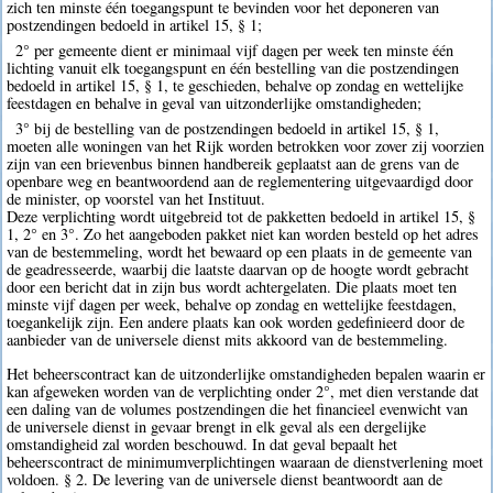
zich ten minste één toegangspunt te bevinden voor het deponeren van
postzendingen bedoeld in artikel 15, § 1;
2° per gemeente dient er minimaal vijf dagen per week ten minste één
lichting vanuit elk toegangspunt en één bestelling van die postzendingen
bedoeld in artikel 15, § 1, te geschieden, behalve op zondag en wettelijke
feestdagen en behalve in geval van uitzonderlijke omstandigheden;
3° bij de bestelling van de postzendingen bedoeld in artikel 15, § 1,
moeten alle woningen van het Rijk worden betrokken voor zover zij voorzien
zijn van een brievenbus binnen handbereik geplaatst aan de grens van de
openbare weg en beantwoordend aan de reglementering uitgevaardigd door
de minister, op voorstel van het Instituut.
Deze verplichting wordt uitgebreid tot de pakketten bedoeld in artikel 15, §
1, 2° en 3°. Zo het aangeboden pakket niet kan worden besteld op het adres
van de bestemmeling, wordt het bewaard op een plaats in de gemeente van
de geadresseerde, waarbij die laatste daarvan op de hoogte wordt gebracht
door een bericht dat in zijn bus wordt achtergelaten. Die plaats moet ten
minste vijf dagen per week, behalve op zondag en wettelijke feestdagen,
toegankelijk zijn. Een andere plaats kan ook worden gedefinieerd door de
aanbieder van de universele dienst mits akkoord van de bestemmeling.
Het beheerscontract kan de uitzonderlijke omstandigheden bepalen waarin er
kan afgeweken worden van de verplichting onder 2°, met dien verstande dat
een daling van de volumes postzendingen die het financieel evenwicht van
de universele dienst in gevaar brengt in elk geval als een dergelijke
omstandigheid zal worden beschouwd. In dat geval bepaalt het
beheerscontract de minimumverplichtingen waaraan de dienstverlening moet
voldoen. § 2. De levering van de universele dienst beantwoordt aan de