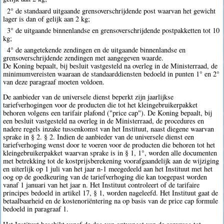
2° de standaard uitgaande grensoverschrijdende post waarvan het gewicht
lager is dan of gelijk aan 2 kg;
3° de uitgaande binnenlandse en grensoverschrijdende postpakketten tot 10
kg;
4° de aangetekende zendingen en de uitgaande binnenlandse en
grensoverschrijdende zendingen met aangegeven waarde.
De Koning bepaalt, bij besluit vastgesteld na overleg in de Ministerraad, de
minimumvereisten waaraan de standaarddiensten bedoeld in punten 1° en 2°
van deze paragraaf moeten voldoen.
De aanbieder van de universele dienst beperkt zijn jaarlijkse
tariefverhogingen voor de producten die tot het kleingebruikerpakket
behoren volgens een tarifair plafond ("price cap"). De Koning bepaalt, bij
een besluit vastgesteld na overleg in de Ministerraad, de procedures en
nadere regels inzake tussenkomst van het Instituut, naast diegene waarvan
sprake in § 2. § 2. Indien de aanbieder van de universele dienst een
tariefverhoging wenst door te voeren voor de producten die behoren tot het
kleingebruikerpakket waarvan sprake is in § 1, 1°, worden alle documenten
met betrekking tot de kostprijsberekening voorafgaandelijk aan de wijziging
en uiterlijk op 1 juli van het jaar n-1 meegedeeld aan het Instituut met het
oog op de goedkeuring van de tariefverhoging die kan toegepast worden
vanaf 1 januari van het jaar n. Het Instituut controleert of de tarifaire
principes bedoeld in artikel 17, § 1, worden nageleefd. Het Instituut gaat de
betaalbaarheid en de kostenoriëntering na op basis van de price cap formule
bedoeld in paragraaf 1.