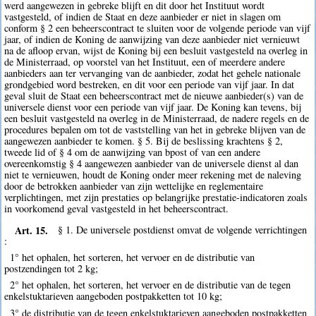
werd aangewezen in gebreke blijft en dit door het Instituut wordt
vastgesteld, of indien de Staat en deze aanbieder er niet in slagen om
conform § 2 een beheerscontract te sluiten voor de volgende periode van vijf
jaar, of indien de Koning de aanwijzing van deze aanbieder niet vernieuwt
na de afloop ervan, wijst de Koning bij een besluit vastgesteld na overleg in
de Ministerraad, op voorstel van het Instituut, een of meerdere andere
aanbieders aan ter vervanging van de aanbieder, zodat het gehele nationale
grondgebied word bestreken, en dit voor een periode van vijf jaar. In dat
geval sluit de Staat een beheerscontract met de nieuwe aanbieder(s) van de
universele dienst voor een periode van vijf jaar. De Koning kan tevens, bij
een besluit vastgesteld na overleg in de Ministerraad, de nadere regels en de
procedures bepalen om tot de vaststelling van het in gebreke blijven van de
aangewezen aanbieder te komen. § 5. Bij de beslissing krachtens § 2,
tweede lid of § 4 om de aanwijzing van bpost of van een andere
overeenkomstig § 4 aangewezen aanbieder van de universele dienst al dan
niet te vernieuwen, houdt de Koning onder meer rekening met de naleving
door de betrokken aanbieder van zijn wettelijke en reglementaire
verplichtingen, met zijn prestaties op belangrijke prestatie-indicatoren zoals
in voorkomend geval vastgesteld in het beheerscontract.
Art. 15.
§ 1. De universele postdienst omvat de volgende verrichtingen
:
1° het ophalen, het sorteren, het vervoer en de distributie van
postzendingen tot 2 kg;
2° het ophalen, het sorteren, het vervoer en de distributie van de tegen
enkelstuktarieven aangeboden postpakketten tot 10 kg;
3° de distributie van de tegen enkelstuktarieven aangeboden postpakketten