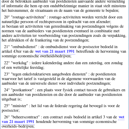
door de betrokken aanbieder van postdiensten aanvaarde andere vermelding
of informatie die hem op een ondubbelzinnige manier in staat stelt minstens
het huisnummer, de straatnaam en de naam van de gemeente te bepalen;
20° "routage-activiteiten" : routage-activiteiten worden verricht door een
natuurlijke persoon of rechtspersoon in opdracht van een afzender;
ze bestaan uit activiteiten van gereedmaking van postzendingen volgens de
normen van de aanbieders van postdiensten eventueel in combinatie met
andere activiteiten ter voorbereiding van postzendingen zoals de verpakking,
het afdrukken of de frankering van de postzendingen;
21° "ombudsdienst" : de ombudsdienst voor de postsector bedoeld in
wet van 21 maart 1991
artikel 43ter van de
betreffende de hervorming van
sommige economische overheidsbedrijven;
22° "werkdag" : iedere kalenderdag andere dan een zaterdag, een zondag
of een wettelijke feestdag;
23° "tegen enkelstuktarieven aangeboden diensten" : de postdiensten
waarvoor het tarief is vastgesteld in de algemene voorwaarden van de
aanbieder van de universele dienst voor individuele postzendingen;
24° "postkantoor" : een plaats voor fysiek contact tussen de gebruikers en
een aanbieder van postdiensten en die door de aanbieder van postdiensten
uitgebaat is;
25° "minister" : het lid van de federale regering dat bevoegd is voor de
postsector;
wet
26° "beheerscontract" : een contract zoals bedoeld in artikel 3 van de
van 21 maart 1991
houdende hervorming van sommige economische
overheids-bedrijven;