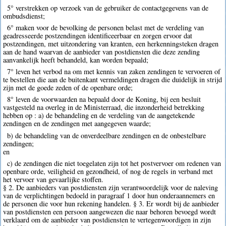
5° verstrekken op verzoek van de gebruiker de contactgegevens van de
ombudsdienst;
6° maken voor de bevolking de personen belast met de verdeling van
geadresseerde postzendingen identificeerbaar en zorgen ervoor dat
postzendingen, met uitzondering van kranten, een herkenningsteken dragen
aan de hand waarvan de aanbieder van postdiensten die deze zending
aanvankelijk heeft behandeld, kan worden bepaald;
7° leven het verbod na om met kennis van zaken zendingen te vervoeren of
te bestellen die aan de buitenkant vermeldingen dragen die duidelijk in strijd
zijn met de goede zeden of de openbare orde;
8° leven de voorwaarden na bepaald door de Koning, bij een besluit
vastgesteld na overleg in de Ministerraad, die inzonderheid betrekking
hebben op : a) de behandeling en de verdeling van de aangetekende
zendingen en de zendingen met aangegeven waarde;
b) de behandeling van de onverdeelbare zendingen en de onbestelbare
zendingen;
en
c) de zendingen die niet toegelaten zijn tot het postvervoer om redenen van
openbare orde, veiligheid en gezondheid, of nog de regels in verband met
het vervoer van gevaarlijke stoffen.
§ 2. De aanbieders van postdiensten zijn verantwoordelijk voor de naleving
van de verplichtingen bedoeld in paragraaf 1 door hun onderaannemers en
de personen die voor hun rekening handelen. § 3. Er wordt bij de aanbieder
van postdiensten een persoon aangewezen die naar behoren bevoegd wordt
verklaard om de aanbieder van postdiensten te vertegenwoordigen in zijn