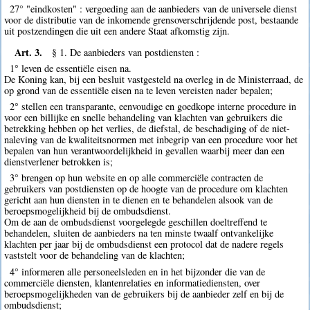
27° "eindkosten" : vergoeding aan de aanbieders van de universele dienst
voor de distributie van de inkomende grensoverschrijdende post, bestaande
uit postzendingen die uit een andere Staat afkomstig zijn.
Art. 3.
§ 1. De aanbieders van postdiensten :
1° leven de essentiële eisen na.
De Koning kan, bij een besluit vastgesteld na overleg in de Ministerraad, de
op grond van de essentiële eisen na te leven vereisten nader bepalen;
2° stellen een transparante, eenvoudige en goedkope interne procedure in
voor een billijke en snelle behandeling van klachten van gebruikers die
betrekking hebben op het verlies, de diefstal, de beschadiging of de niet-
naleving van de kwaliteitsnormen met inbegrip van een procedure voor het
bepalen van hun verantwoordelijkheid in gevallen waarbij meer dan een
dienstverlener betrokken is;
3° brengen op hun website en op alle commerciële contracten de
gebruikers van postdiensten op de hoogte van de procedure om klachten
gericht aan hun diensten in te dienen en te behandelen alsook van de
beroepsmogelijkheid bij de ombudsdienst.
Om de aan de ombudsdienst voorgelegde geschillen doeltreffend te
behandelen, sluiten de aanbieders na ten minste twaalf ontvankelijke
klachten per jaar bij de ombudsdienst een protocol dat de nadere regels
vaststelt voor de behandeling van de klachten;
4° informeren alle personeelsleden en in het bijzonder die van de
commerciële diensten, klantenrelaties en informatiediensten, over
beroepsmogelijkheden van de gebruikers bij de aanbieder zelf en bij de
ombudsdienst;