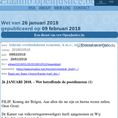
^
-
NL
FR
RSS
ABOUT
WEB LOG
CONTACT
Wet van
26
januari
2018
gepubliceerd op
09
februari
2018
Een dienst van vzw OpenJustice.be
federale overheidsdienst economie, k.m.o., middenstand en energie
bron
2018010510
numac
09/02/2018
pub.
26/01/2018
prom.
ELI
eli/wet/2018/01/26/2018010510/staatsblad
staatsblad
https://www.ejustice.just.fgov.be/cgi/article_body(...)
links
Raad van State (chrono)
Kamer (parl. doc.)
26 JANUARI 2018. - Wet betreffende de postdiensten (1)
FILIP, Koning der Belgen, Aan allen die nu zijn en hierna wezen zullen,
Onze Groet.
De Kamer van volksvertegenwoordigers heeft aangenomen en Wij