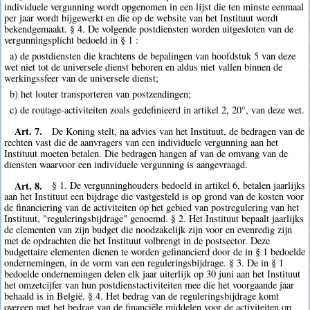
individuele vergunning wordt opgenomen in een lijst die ten minste eenmaal
per jaar wordt bijgewerkt en die op de website van het Instituut wordt
bekendgemaakt. § 4. De volgende postdiensten worden uitgesloten van de
vergunningsplicht bedoeld in § 1 :
a) de postdiensten die krachtens de bepalingen van hoofdstuk 5 van deze
wet niet tot de universele dienst behoren en aldus niet vallen binnen de
werkingssfeer van de universele dienst;
b) het louter transporteren van postzendingen;
c) de routage-activiteiten zoals gedefinieerd in artikel 2, 20°, van deze wet.
Art. 7.
De Koning stelt, na advies van het Instituut, de bedragen van de
rechten vast die de aanvragers van een individuele vergunning aan het
Instituut moeten betalen. Die bedragen hangen af van de omvang van de
diensten waarvoor een individuele vergunning is aangevraagd.
Art. 8.
§ 1. De vergunninghouders bedoeld in artikel 6, betalen jaarlijks
aan het Instituut een bijdrage die vastgesteld is op grond van de kosten voor
de financiering van de activiteiten op het gebied van postregulering van het
Instituut, "reguleringsbijdrage" genoemd. § 2. Het Instituut bepaalt jaarlijks
de elementen van zijn budget die noodzakelijk zijn voor en evenredig zijn
met de opdrachten die het Instituut volbrengt in de postsector. Deze
budgettaire elementen dienen te worden gefinancierd door de in § 1 bedoelde
ondernemingen, in de vorm van een reguleringsbijdrage. § 3. De in § 1
bedoelde ondernemingen delen elk jaar uiterlijk op 30 juni aan het Instituut
het omzetcijfer van hun postdienstactiviteiten mee die het voorgaande jaar
behaald is in België. § 4. Het bedrag van de reguleringsbijdrage komt
overeen met het bedrag van de financiële middelen voor de activiteiten op