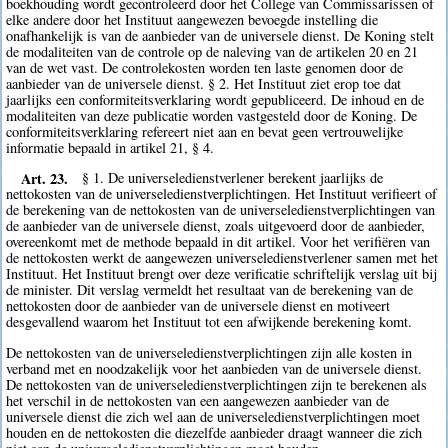
boekhouding wordt gecontroleerd door het College van Commissarissen of
elke andere door het Instituut aangewezen bevoegde instelling die
onafhankelijk is van de aanbieder van de universele dienst. De Koning stelt
de modaliteiten van de controle op de naleving van de artikelen 20 en 21
van de wet vast. De controlekosten worden ten laste genomen door de
aanbieder van de universele dienst. § 2. Het Instituut ziet erop toe dat
jaarlijks een conformiteitsverklaring wordt gepubliceerd. De inhoud en de
modaliteiten van deze publicatie worden vastgesteld door de Koning. De
conformiteitsverklaring refereert niet aan en bevat geen vertrouwelijke
informatie bepaald in artikel 21, § 4.
Art. 23.
§ 1. De universeledienstverlener berekent jaarlijks de
nettokosten van de universeledienstverplichtingen. Het Instituut verifieert of
de berekening van de nettokosten van de universeledienstverplichtingen van
de aanbieder van de universele dienst, zoals uitgevoerd door de aanbieder,
overeenkomt met de methode bepaald in dit artikel. Voor het verifiëren van
de nettokosten werkt de aangewezen universeledienstverlener samen met het
Instituut. Het Instituut brengt over deze verificatie schriftelijk verslag uit bij
de minister. Dit verslag vermeldt het resultaat van de berekening van de
nettokosten door de aanbieder van de universele dienst en motiveert
desgevallend waarom het Instituut tot een afwijkende berekening komt.
De nettokosten van de universeledienstverplichtingen zijn alle kosten in
verband met en noodzakelijk voor het aanbieden van de universele dienst.
De nettokosten van de universeledienstverplichtingen zijn te berekenen als
het verschil in de nettokosten van een aangewezen aanbieder van de
universele dienst die zich wel aan de universeledienstverplichtingen moet
houden en de nettokosten die diezelfde aanbieder draagt wanneer die zich