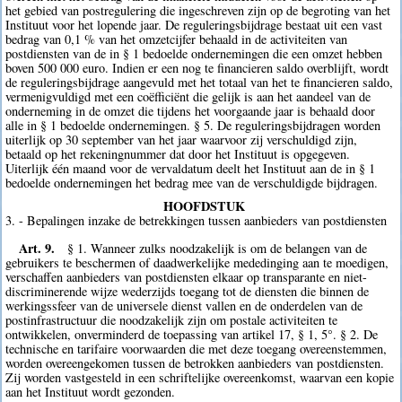
het gebied van postregulering die ingeschreven zijn op de begroting van het
Instituut voor het lopende jaar. De reguleringsbijdrage bestaat uit een vast
bedrag van 0,1 % van het omzetcijfer behaald in de activiteiten van
postdiensten van de in § 1 bedoelde ondernemingen die een omzet hebben
boven 500 000 euro. Indien er een nog te financieren saldo overblijft, wordt
de reguleringsbijdrage aangevuld met het totaal van het te financieren saldo,
vermenigvuldigd met een coëfficiënt die gelijk is aan het aandeel van de
onderneming in de omzet die tijdens het voorgaande jaar is behaald door
alle in § 1 bedoelde ondernemingen. § 5. De reguleringsbijdragen worden
uiterlijk op 30 september van het jaar waarvoor zij verschuldigd zijn,
betaald op het rekeningnummer dat door het Instituut is opgegeven.
Uiterlijk één maand voor de vervaldatum deelt het Instituut aan de in § 1
bedoelde ondernemingen het bedrag mee van de verschuldigde bijdragen.
HOOFDSTUK
3. - Bepalingen inzake de betrekkingen tussen aanbieders van postdiensten
Art. 9.
§ 1. Wanneer zulks noodzakelijk is om de belangen van de
gebruikers te beschermen of daadwerkelijke mededinging aan te moedigen,
verschaffen aanbieders van postdiensten elkaar op transparante en niet-
discriminerende wijze wederzijds toegang tot de diensten die binnen de
werkingssfeer van de universele dienst vallen en de onderdelen van de
postinfrastructuur die noodzakelijk zijn om postale activiteiten te
ontwikkelen, onverminderd de toepassing van artikel 17, § 1, 5°. § 2. De
technische en tarifaire voorwaarden die met deze toegang overeenstemmen,
worden overeengekomen tussen de betrokken aanbieders van postdiensten.
Zij worden vastgesteld in een schriftelijke overeenkomst, waarvan een kopie
aan het Instituut wordt gezonden.