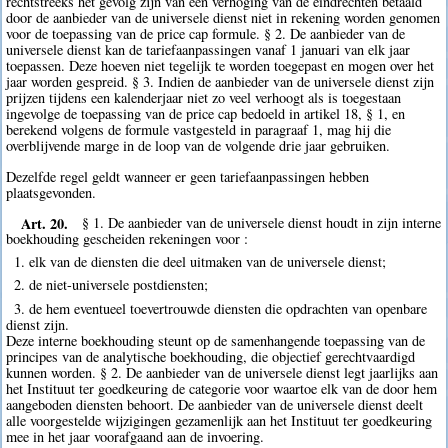
rechtstreeks het gevolg zijn van een verhoging van de eindrechten betaald
door de aanbieder van de universele dienst niet in rekening worden genomen
voor de toepassing van de price cap formule. § 2. De aanbieder van de
universele dienst kan de tariefaanpassingen vanaf 1 januari van elk jaar
toepassen. Deze hoeven niet tegelijk te worden toegepast en mogen over het
jaar worden gespreid. § 3. Indien de aanbieder van de universele dienst zijn
prijzen tijdens een kalenderjaar niet zo veel verhoogt als is toegestaan
ingevolge de toepassing van de price cap bedoeld in artikel 18, § 1, en
berekend volgens de formule vastgesteld in paragraaf 1, mag hij die
overblijvende marge in de loop van de volgende drie jaar gebruiken.
Dezelfde regel geldt wanneer er geen tariefaanpassingen hebben
plaatsgevonden.
Art. 20.
§ 1. De aanbieder van de universele dienst houdt in zijn interne
boekhouding gescheiden rekeningen voor :
1. elk van de diensten die deel uitmaken van de universele dienst;
2. de niet-universele postdiensten;
3. de hem eventueel toevertrouwde diensten die opdrachten van openbare
dienst zijn.
Deze interne boekhouding steunt op de samenhangende toepassing van de
principes van de analytische boekhouding, die objectief gerechtvaardigd
kunnen worden. § 2. De aanbieder van de universele dienst legt jaarlijks aan
het Instituut ter goedkeuring de categorie voor waartoe elk van de door hem
aangeboden diensten behoort. De aanbieder van de universele dienst deelt
alle voorgestelde wijzigingen gezamenlijk aan het Instituut ter goedkeuring
mee in het jaar voorafgaand aan de invoering.