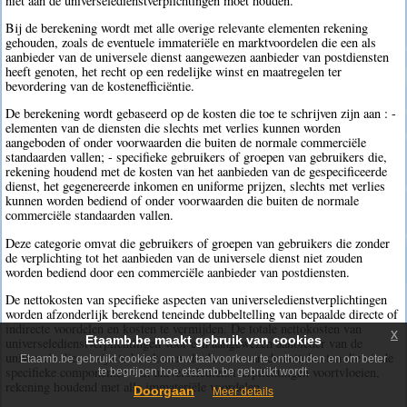
niet aan de universeledienstverplichtingen moet houden.
Bij de berekening wordt met alle overige relevante elementen rekening
gehouden, zoals de eventuele immateriële en marktvoordelen die een als
aanbieder van de universele dienst aangewezen aanbieder van postdiensten
heeft genoten, het recht op een redelijke winst en maatregelen ter
bevordering van de kostenefficiëntie.
De berekening wordt gebaseerd op de kosten die toe te schrijven zijn aan : -
elementen van de diensten die slechts met verlies kunnen worden
aangeboden of onder voorwaarden die buiten de normale commerciële
standaarden vallen; - specifieke gebruikers of groepen van gebruikers die,
rekening houdend met de kosten van het aanbieden van de gespecificeerde
dienst, het gegenereerde inkomen en uniforme prijzen, slechts met verlies
kunnen worden bediend of onder voorwaarden die buiten de normale
commerciële standaarden vallen.
Deze categorie omvat die gebruikers of groepen van gebruikers die zonder
de verplichting tot het aanbieden van de universele dienst niet zouden
worden bediend door een commerciële aanbieder van postdiensten.
De nettokosten van specifieke aspecten van universeledienstverplichtingen
worden afzonderlijk berekend teneinde dubbeltelling van bepaalde directe of
indirecte voordelen en kosten te vermijden. De totale nettokosten van
x
Etaamb.be maakt gebruik van cookies
universeledienstverplichtingen voor een aangewezen aanbieder van de
universele dienst zijn te berekenen als de som van de nettokosten die uit de
Etaamb.be gebruikt cookies om uw taalvoorkeur te onthouden en om beter
specifieke componenten van universeledienstverplichtingen voortvloeien,
te begrijpen hoe etaamb.be gebruikt wordt.
rekening houdend met alle immateriële voordelen.
Doorgaan
Meer details