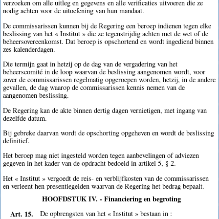
verzoeken om alle uitleg en gegevens en alle verificaties uitvoeren die ze
nodig achten voor de uitoefening van hun mandaat.
De commissarissen kunnen bij de Regering een beroep indienen tegen elke
beslissing van het « Institut » die ze tegenstrijdig achten met de wet of de
beheersovereenkomst. Dat beroep is opschortend en wordt ingediend binnen
zes kalenderdagen.
Die termijn gaat in hetzij op de dag van de vergadering van het
beheerscomité in de loop waarvan de beslissing aangenomen wordt, voor
zover de commissarissen regelmatig opgeroepen worden, hetzij, in de andere
gevallen, de dag waarop de commissarissen kennis nemen van de
aangenomen beslissing.
De Regering kan de akte binnen dertig dagen vernietigen, met ingang van
dezelfde datum.
Bij gebreke daarvan wordt de opschorting opgeheven en wordt de beslissing
definitief.
Het beroep mag niet ingesteld worden tegen aanbevelingen of adviezen
gegeven in het kader van de opdracht bedoeld in artikel 5, § 2.
Het « Institut » vergoedt de reis- en verblijfkosten van de commissarissen
en verleent hen presentiegelden waarvan de Regering het bedrag bepaalt.
HOOFDSTUK IV. - Financiering en begroting
Art. 15.
De opbrengsten van het « Institut » bestaan in :