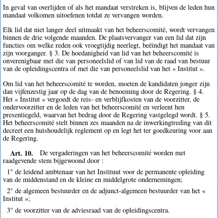
In geval van overlijden of als het mandaat verstreken is, blijven de leden hun
mandaat volkomen uitoefenen totdat ze vervangen worden.
Elk lid dat niet langer deel uitmaakt van het beheerscomité, wordt vervangen
binnen de drie volgende maanden. De plaatsvervanger van een lid dat zijn
functies om welke reden ook vroegtijdig neerlegt, beëindigt het mandaat van
zijn voorganger. § 3. De hoedanigheid van lid van het beheerscomité is
onverenigbaar met die van personeelslid of van lid van de raad van bestuur
van de opleidingscentra of met die van personeelslid van het « Institut ».
Om lid van het beheerscomité te worden, moeten de kandidaten jonger zijn
dan vijfenzestig jaar op de dag van de benoeming door de Regering. § 4.
Het « Institut » vergoedt de reis- en verblijfkosten van de voorzitter, de
ondervoorzitter en de leden van het beheerscomité en verleent hen
presentiegeld, waarvan het bedrag door de Regering vastgelegd wordt. § 5.
Het beheerscomité stelt binnen zes maanden na de inwerkingtreding van dit
decreet een huishoudelijk reglement op en legt het ter goedkeuring voor aan
de Regering.
Art. 10.
De vergaderingen van het beheerscomité worden met
raadgevende stem bijgewoond door :
1° de leidend ambtenaar van het Instituut voor de permanente opleiding
van de middenstand en de kleine en middelgrote ondernemingen;
2° de algemeen bestuurder en de adjunct-algemeen bestuurder van het «
Institut »;
3° de voorzitter van de adviesraad van de opleidingscentra.