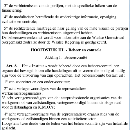
3° de verbintenissen van de partijen, met de specifieke luiken van de
financiering;
4° de modaliteiten betreffende de wederkerige informatie, opvolging,
evaluatie en controle;
5° de rechtzettende maatregelen naar gelang van de mate waarin de partijen
hun doelstellingen en verbintenissen uitgevoerd hebben.
De beheersovereenkomst wordt voor informatie aan de Waalse Gewestraad
overgemaakt zodra ze door de Waalse Regering is goedgekeurd.
HOOFDSTUK III. - Beheer en controle
Afdeling 1. - Beheerscomité
Art. 8.
Het « Institut » wordt beheerd door een beheerscomité, een
orgaan dat bevoegd is om alle handelingen uit te voeren die nodig of nuttig
zijn voor de uitvoering van zijn opdrachten. Het beheerscomité bestaat uit :
1° een voorzitter en een ondervoorzitter;
2° acht vertegenwoordigers van de representatieve
werknemersorganisaties;
3° acht vertegenwoordigers van de interprofessionele organisaties van de
werkgevers of van zelfstandigen, vertegenwoordigd binnen de Hoge raad
voor zelfstandigen en K.M.O.'s;
4° acht vertegenwoordigers van de representatieve organisaties van de
werkgevers of zelfstandigen binnen een activiteitensector.
Hoogstens twee derde van de leden van het beheerscomité zijn van hetzelfde
geslacht.