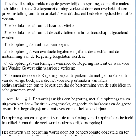
1° subsidies uitgetrokken op de gewestelijke begroting, of in elke andere
subsidie of financiële tegemoetkoming verleend door een overheid of een
privé instelling om de in artikel 5 van dit decreet bedoelde opdrachten uit te
voeren;
2° elke inkomensbron uit haar activiteiten;
3° elke inkomensbron uit de activiteiten die in partnerschap uitgeoefend
worden;
4° de opbrengsten uit haar vermogen;
5° de opbrengst van eventuele legaten en giften, die slechts met de
instemming van de Regering toegelaten worden;
6° de opbrengst van leningen waarmee de Regering instemt en waarvoor
het Waalse Gewest zijn waarborg verleent;
7° binnen de door de Regering bepaalde perken, de niet gebruikte saldi
van de vorige boekjaren die het voorwerp uitmaken van latere
rechtvaardigingen om te bevestigen dat de bestemming van de subsidies in
acht genomen werd.
Art. 16.
§ 1. Er wordt jaarlijks een begroting met alle opbrengsten en
uitgaven van het « Institut » opgemaakt, ongeacht de herkomst en de grond
ervan. Het begrotingsjaar stemt overeen met het kalenderjaar.
De opbrengsten en uitgaven i.v.m. de uitoefening van de opdrachten bedoeld
in artikel 5 van dit decreet worden afzonderlijk overgelegd.
Het ontwerp van begroting wordt door het beheerscomité opgesteld en ter