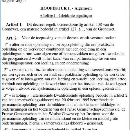
hetgeen volgt :
HOOFDSTUK I. - Algemeen
Afdeling 1. - Inleidende bepalingen
Artikel 1.
Dit decreet regelt, overeenkomstig artikel 138 van de
Grondwet, een materie bedoeld in artikel 127, § 1, van de Grondwet.
Art. 2.
Voor de toepassing van dit decreet wordt verstaan onder :
1° « alternerende opleiding » : beroepsopleiding die een praktische
opleiding op de werkvloer combineert met een opleiding in een
opleidingscentrum waar algemene of beroepsvakken aangeleerd worden en
die georganiseerd wordt in het kader van een partnerschap tussen een
opleidingsoperator, een leerling en een onderneming;
2° « overeenkomst inzake alternerende opleiding » : overeenkomst waarbij
een werkgever zich ertoe verbindt een praktische opleiding op de werkvloer
te geven of te laten geven aan een leerling en waarbij een leerling zich ertoe
verbindt een opleiding op de werkvloer onder het toezicht van de werkgever
te volgen, alsook een systematische opleiding in een opleidingscentrum;
3° « scholing » : alternerende kwalificerende opleiding bedoeld in artikel 2
van het samenwerkingsakkoord van 20 februari 1995 betreffende de
permanente opleiding voor de middenstand en de kleine en middelgrote
ondernemingen en het toezicht van de Franse Gemeenschapscommissie, de
Franse Gemeenschap en het Waalse Gewest op het Instituut voor de
permanente opleiding van de middenstand en de kleine en middelgrote
ondernemingen, hierna « samenwerkingsakkoord » genoemd;
4° « leercontract » : contract bedoeld in artikel 3 van het