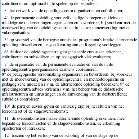
coördineren om optimaal in te spelen op de behoeften;
3° het netwerk van de opleidingscentra organiseren en coördineren;
4° de permanente opleiding voor zelfstandige beroepen en kleine en
middelgrote ondernemingen organiseren en bevorderen, bij voorkeur met de
medewerking van de opleidingscentra en in nauwe samenwerking met de
vakorganisaties;
5° op voorstel van de beroepscommissies programma's inzake alternerende
opleiding uitwerken en ter goedkeuring aan de Regering voorleggen;
6° de door de opleidingscentra georganiseerde cursussen erkennen,
coördineren en subsidiëren en op pedagogisch vlak evalueren;
7° de organisatie van de permanente evaluatie en van de in de
opleidingscentra georganiseerde examens coördineren;
8° de pedagogische vervolmaking organiseren en bevorderen, bij voorkeur
met de medewerking van de opleidingscentra, en methodologische en
pedagogische middelen i.v.m. de alternerende opleiding bedenken; 9° de
opleidingscentra advies verlenen i.v.m. het beheer van de didactische
infrastructuren en uitrustingen en de aanwending van de desbetreffende
subsidies controleren;
10° de partijen advies geven en aanwezig zijn bij het sluiten van het
leercontract of de stageovereenkomst;
11° de overeenkomsten inzake alternerende opleiding erkennen, meer
bepaald de leercontracten en de stageovereenkomsten, de erkenning
opschorten of intrekken;
12° toezien op het verloop van de scholing of van de stage op de