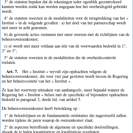
3° de statuten bepalen dat de rekeningen ieder ogenblik gecontroleerd
kunnen worden zodat kan worden nagegaan hoe het overheidsgeld gebruikt
wordt;
4° de statuten voorzien in de modaliteiten voor de terugtrekking van het «
Institut » in de volgende gevallen : a) het doel van het partnerschap wordt
niet meer in acht genomen;
b) de gevoerde acties stemmen niet meer overeen met de richtlijnen van de
beheersovereenkomst;
c) er wordt niet meer voldaan aan één van de voorwaarden bedoeld in 1°,
2° en 3°;
5° de statuten voorzien in de modaliteiten die de overheidscontrole
toelaten.
Art. 7.
Het « Institut » vervult zijn opdrachten volgens de
beheersovereenkomst, die voor vier jaar gesloten wordt tussen de Regering
en het beheerscomité van het « Institut ».
Ze kan het voorwerp uitmaken van aanhangsels, meer bepaald waneer de
Regering het « Institut » belast met de specifieke of bijzondere opdrachten
bedoeld in paragraaf 2, derde lid, van artikel 5.
De beheersovereenkomst heeft betrekking op :
1° de beleidslijnen en de fundamentele oriëntaties die nagestreefd zullen
worden tijdens de jaren waarop de overeenkomst slaat;
2° de aspecten betreffende de algemene en specifieke doelstellingen,
alsook de te halen kwantitatieve en kwalitatieve resultaten;