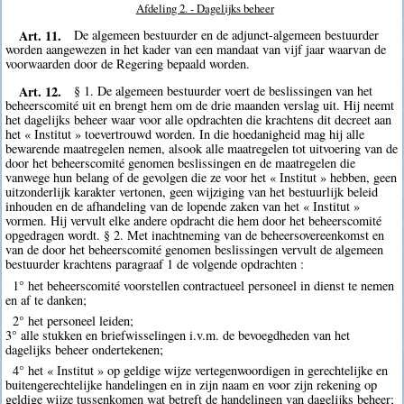
Afdeling 2. - Dagelijks beheer
Art. 11.
De algemeen bestuurder en de adjunct-algemeen bestuurder
worden aangewezen in het kader van een mandaat van vijf jaar waarvan de
voorwaarden door de Regering bepaald worden.
Art. 12.
§ 1. De algemeen bestuurder voert de beslissingen van het
beheerscomité uit en brengt hem om de drie maanden verslag uit. Hij neemt
het dagelijks beheer waar voor alle opdrachten die krachtens dit decreet aan
het « Institut » toevertrouwd worden. In die hoedanigheid mag hij alle
bewarende maatregelen nemen, alsook alle maatregelen tot uitvoering van de
door het beheerscomité genomen beslissingen en de maatregelen die
vanwege hun belang of de gevolgen die ze voor het « Institut » hebben, geen
uitzonderlijk karakter vertonen, geen wijziging van het bestuurlijk beleid
inhouden en de afhandeling van de lopende zaken van het « Institut »
vormen. Hij vervult elke andere opdracht die hem door het beheerscomité
opgedragen wordt. § 2. Met inachtneming van de beheersovereenkomst en
van de door het beheerscomité genomen beslissingen vervult de algemeen
bestuurder krachtens paragraaf 1 de volgende opdrachten :
1° het beheerscomité voorstellen contractueel personeel in dienst te nemen
en af te danken;
2° het personeel leiden;
3° alle stukken en briefwisselingen i.v.m. de bevoegdheden van het
dagelijks beheer ondertekenen;
4° het « Institut » op geldige wijze vertegenwoordigen in gerechtelijke en
buitengerechtelijke handelingen en in zijn naam en voor zijn rekening op
geldige wijze tussenkomen wat betreft de handelingen van dagelijks beheer;