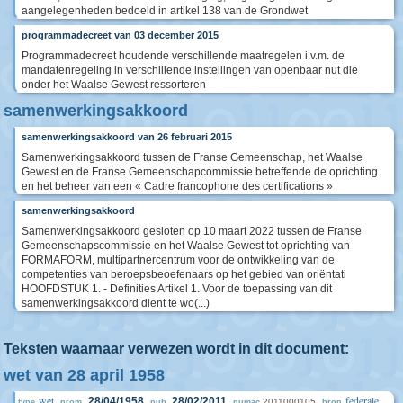
aangelegenheden bedoeld in artikel 138 van de Grondwet
programmadecreet van 03 december 2015
Programmadecreet houdende verschillende maatregelen i.v.m. de
mandatenregeling in verschillende instellingen van openbaar nut die
onder het Waalse Gewest ressorteren
samenwerkingsakkoord
samenwerkingsakkoord van 26 februari 2015
Samenwerkingsakkoord tussen de Franse Gemeenschap, het Waalse
Gewest en de Franse Gemeenschapcommissie betreffende de oprichting
en het beheer van een « Cadre francophone des certifications »
samenwerkingsakkoord
Samenwerkingsakkoord gesloten op 10 maart 2022 tussen de Franse
Gemeenschapscommissie en het Waalse Gewest tot oprichting van
FORMAFORM, multipartnercentrum voor de ontwikkeling van de
competenties van beroepsbeoefenaars op het gebied van oriëntati
HOOFDSTUK 1. - Definities Artikel 1. Voor de toepassing van dit
samenwerkingsakkoord dient te wo(...)
Teksten waarnaar verwezen wordt in dit document:
wet van 28 april 1958
wet
federale
28/04/1958
28/02/2011
2011000105
type
prom.
pub.
numac
bron