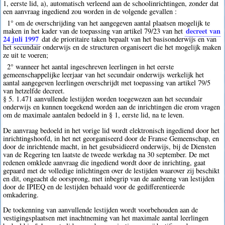
1, eerste lid, a), automatisch verleend aan de schoolinrichtingen, zonder dat
een aanvraag ingediend zou worden in de volgende gevallen :
1° om de overschrijding van het aangegeven aantal plaatsen mogelijk te
decreet van
maken in het kader van de toepassing van artikel 79/23 van het
24 juli 1997
dat de prioritaire taken bepaalt van het basisonderwijs en van
het secundair onderwijs en de structuren organiseert die het mogelijk maken
ze uit te voeren;
2° wanneer het aantal ingeschreven leerlingen in het eerste
gemeenschappelijke leerjaar van het secundair onderwijs werkelijk het
aantal aangegeven leerlingen overschrijdt met toepassing van artikel 79/5
van hetzelfde decreet.
§ 5. 1.471 aanvullende lestijden worden toegewezen aan het secundair
onderwijs en kunnen toegekend worden aan de inrichtingen die erom vragen
om de maximale aantalen bedoeld in § 1, eerste lid, na te leven.
De aanvraag bedoeld in het vorige lid wordt elektronisch ingediend door het
inrichtingshoofd, in het net georganiseerd door de Franse Gemeenschap, en
door de inrichtende macht, in het gesubsidieerd onderwijs, bij de Diensten
van de Regering ten laatste de tweede werkdag na 30 september. De met
redenen omklede aanvraag die ingediend wordt door de inrichting, gaat
gepaard met de volledige inlichtingen over de lestijden waarover zij beschikt
en dit, ongeacht de oorsprong, met inbegrip van de aanbreng van lestijden
door de IPIEQ en de lestijden behaald voor de gedifferentieerde
omkadering.
De toekenning van aanvullende lestijden wordt voorbehouden aan de
vestigingsplaatsen met inachtneming van het maximale aantal leerlingen