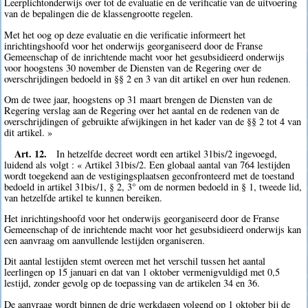
Leerplichtonderwijs over tot de evaluatie en de verificatie van de uitvoering
van de bepalingen die de klassengrootte regelen.
Met het oog op deze evaluatie en die verificatie informeert het
inrichtingshoofd voor het onderwijs georganiseerd door de Franse
Gemeenschap of de inrichtende macht voor het gesubsidieerd onderwijs
voor hoogstens 30 november de Diensten van de Regering over de
overschrijdingen bedoeld in §§ 2 en 3 van dit artikel en over hun redenen.
Om de twee jaar, hoogstens op 31 maart brengen de Diensten van de
Regering verslag aan de Regering over het aantal en de redenen van de
overschrijdingen of gebruikte afwijkingen in het kader van de §§ 2 tot 4 van
dit artikel. »
Art. 12.
In hetzelfde decreet wordt een artikel 31bis/2 ingevoegd,
luidend als volgt : « Artikel 31bis/2. Een globaal aantal van 764 lestijden
wordt toegekend aan de vestigingsplaatsen geconfronteerd met de toestand
bedoeld in artikel 31bis/1, § 2, 3° om de normen bedoeld in § 1, tweede lid,
van hetzelfde artikel te kunnen bereiken.
Het inrichtingshoofd voor het onderwijs georganiseerd door de Franse
Gemeenschap of de inrichtende macht voor het gesubsidieerd onderwijs kan
een aanvraag om aanvullende lestijden organiseren.
Dit aantal lestijden stemt overeen met het verschil tussen het aantal
leerlingen op 15 januari en dat van 1 oktober vermenigvuldigd met 0,5
lestijd, zonder gevolg op de toepassing van de artikelen 34 en 36.
De aanvraag wordt binnen de drie werkdagen volgend op 1 oktober bij de