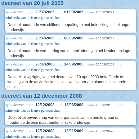
decreet van 20 juli 2005
decreet
20/07/2005
01/09/2005
2005029229
type
prom.
pub.
numac
bron
ministerie van de franse gemeenschap
Decreet houdende verschillende bepalingen met betrekking tot het hoger
onderwijs
decreet
20/07/2005
08/09/2005
2005029230
type
prom.
pub.
numac
bron
ministerie van de franse gemeenschap
Decreet houdende verbetering van de omkadering in het kleuter- en lager
onderwijs
decreet
20/07/2005
14/09/2005
2005202268
type
prom.
pub.
numac
bron
ministerie van de franse gemeenschap
Decreet tot wijziging van het decreet van 10 april 2003 betreffende de
werking van de adviesinstanties die werkzaam zijn binnen de culturele
sector
decreet van 12 december 2008
decreet
12/12/2008
13/03/2009
2009029108
type
prom.
pub.
numac
bron
ministerie van de franse gemeenschap
Decreet tot bevordering van de organisatie van de eerste graad en
houdende diverse maatregelen inzake onderwijs
decreet
12/12/2008
13/01/2009
2008029672
type
prom.
pub.
numac
bron
ministerie van de franse gemeenschap