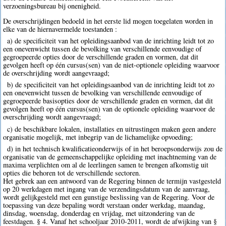
verzoeningsbureau bij onenigheid.
De overschrijdingen bedoeld in het eerste lid mogen toegelaten worden in
elke van de hiernavermelde toestanden :
a) de specificiteit van het opleidingsaanbod van de inrichting leidt tot zo
een onevenwicht tussen de bevolking van verschillende eenvoudige of
gegroepeerde opties door de verschillende graden en vormen, dat dit
gevolgen heeft op één cursus(sen) van de niet-optionele opleiding waarvoor
de overschrijding wordt aangevraagd;
b) de specificiteit van het opleidingsaanbod van de inrichting leidt tot zo
een onevenwicht tussen de bevolking van verschillende eenvoudige of
gegroepeerde basisopties door de verschillende graden en vormen, dat dit
gevolgen heeft op één cursus(sen) van de optionele opleiding waarvoor de
overschrijding wordt aangevraagd;
c) de beschikbare lokalen, installaties en uitrustingen maken geen andere
organisatie mogelijk, met inbegrip van de lichamelijke opvoeding;
d) in het technisch kwalificatieonderwijs of in het beroepsonderwijs zou de
organisatie van de gemeenschappelijke opleiding met inachtneming van de
maxima verplichten om al de leerlingen samen te brengen afkomstig uit
opties die behoren tot de verschillende sectoren.
Het gebrek aan een antwoord van de Regering binnen de termijn vastgesteld
op 20 werkdagen met ingang van de verzendingsdatum van de aanvraag,
wordt gelijkgesteld met een gunstige beslissing van de Regering. Voor de
toepassing van deze bepaling wordt verstaan onder werkdag, maandag,
dinsdag, woensdag, donderdag en vrijdag, met uitzondering van de
feestdagen. § 4. Vanaf het schooljaar 2010-2011, wordt de afwijking van §