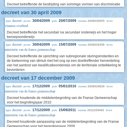
Decreet betreffende de bestrijding van sommige vormen van discriminatie
decreet van 30 april 2009
decreet
30/04/2009
20/07/2009
2009035655
type
prom.
pub.
numac
bron
vlaamse overheid
Decreet betreffende het secundair na secundair onderwijs en het hoger
beroepsonderwijs
decreet
30/04/2009
15/07/2009
2009029358
type
prom.
pub.
numac
bron
ministerie van de franse gemeenschap
Decreet betreffende de oprichting van subregionale sturingsinstanties en
de toekenning van stimuli met het oog op een doeltreffender herverdeling
van het aanbod van kwalificatieonderwijs om de territoriale ontwikkeling te
bevorderen
decreet van 17 december 2009
decreet
17/12/2009
05/01/2010
2009029929
type
prom.
pub.
numac
bron
ministerie van de franse gemeenschap
Decreet houdende de middelenbegroting van de Franse Gemeenschap
voor het begrotingsjaar 2010
decreet
17/12/2009
15/09/2011
2011029493
type
prom.
pub.
numac
bron
ministerie van de franse gemeenschap
Decreet houdende aanpassing van de middelenbegroting van de Franse
Gemeenschap voor het begrotingsjaar 2009