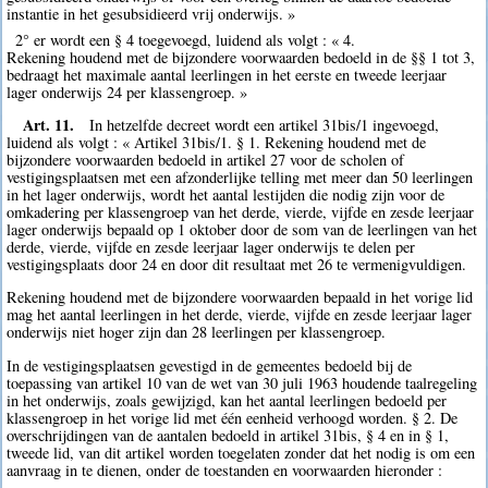
instantie in het gesubsidieerd vrij onderwijs. »
2° er wordt een § 4 toegevoegd, luidend als volgt : « 4.
Rekening houdend met de bijzondere voorwaarden bedoeld in de §§ 1 tot 3,
bedraagt het maximale aantal leerlingen in het eerste en tweede leerjaar
lager onderwijs 24 per klassengroep. »
Art. 11.
In hetzelfde decreet wordt een artikel 31bis/1 ingevoegd,
luidend als volgt : « Artikel 31bis/1. § 1. Rekening houdend met de
bijzondere voorwaarden bedoeld in artikel 27 voor de scholen of
vestigingsplaatsen met een afzonderlijke telling met meer dan 50 leerlingen
in het lager onderwijs, wordt het aantal lestijden die nodig zijn voor de
omkadering per klassengroep van het derde, vierde, vijfde en zesde leerjaar
lager onderwijs bepaald op 1 oktober door de som van de leerlingen van het
derde, vierde, vijfde en zesde leerjaar lager onderwijs te delen per
vestigingsplaats door 24 en door dit resultaat met 26 te vermenigvuldigen.
Rekening houdend met de bijzondere voorwaarden bepaald in het vorige lid
mag het aantal leerlingen in het derde, vierde, vijfde en zesde leerjaar lager
onderwijs niet hoger zijn dan 28 leerlingen per klassengroep.
In de vestigingsplaatsen gevestigd in de gemeentes bedoeld bij de
toepassing van artikel 10 van de wet van 30 juli 1963 houdende taalregeling
in het onderwijs, zoals gewijzigd, kan het aantal leerlingen bedoeld per
klassengroep in het vorige lid met één eenheid verhoogd worden. § 2. De
overschrijdingen van de aantalen bedoeld in artikel 31bis, § 4 en in § 1,
tweede lid, van dit artikel worden toegelaten zonder dat het nodig is om een
aanvraag in te dienen, onder de toestanden en voorwaarden hieronder :