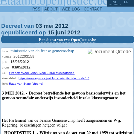
^
-
NL
FR
RSS
ABOUT
WEB LOG
CONTACT
Decreet van
03
mei
2012
gepubliceerd op
15
juni
2012
Een dienst van vzw OpenJustice.be
ministerie van de franse gemeenschap
bron
2012203159
numac
15/06/2012
pub.
03/05/2012
prom.
ELI
eli/decreet/2012/05/03/2012203159/staatsblad
staatsblad
https://www.ejustice.just.fgov.be/cgi/article_body(...)
links
Raad van State (chrono)
3 MEI 2012. - Decreet betreffende het gewoon basisonderwijs en het
gewoon secundair onderwijs inzonderheid inzake klassengrootte
Het Parlement van de Franse Gemeenschap heeft aangenomen en Wij,
Regering, bekrachtigen hetgeen volgt :
HOOFDSTUK I. - Wijziging van de wet van 29 mei 1959 tot wijziging