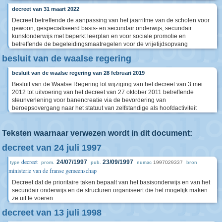
decreet van 31 maart 2022
Decreet betreffende de aanpassing van het jaarritme van de scholen voor
gewoon, gespecialiseerd basis- en secundair onderwijs, secundair
kunstonderwijs met beperkt leerplan en voor sociale promotie en
betreffende de begeleidingsmaatregelen voor de vrijetijdsopvang
besluit van de waalse regering
besluit van de waalse regering van 28 februari 2019
Besluit van de Waalse Regering tot wijziging van het decreet van 3 mei
2012 tot uitvoering van het decreet van 27 oktober 2011 betreffende
steunverlening voor banencreatie via de bevordering van
beroepsovergang naar het statuut van zelfstandige als hoofdactiviteit
Teksten waarnaar verwezen wordt in dit document:
decreet van 24 juli 1997
decreet
24/07/1997
23/09/1997
1997029337
type
prom.
pub.
numac
bron
ministerie van de franse gemeenschap
Decreet dat de prioritaire taken bepaalt van het basisonderwijs en van het
secundair onderwijs en de structuren organiseert die het mogelijk maken
ze uit te voeren
decreet van 13 juli 1998