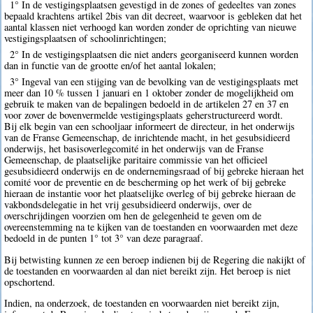
1° In de vestigingsplaatsen gevestigd in de zones of gedeeltes van zones
bepaald krachtens artikel 2bis van dit decreet, waarvoor is gebleken dat het
aantal klassen niet verhoogd kan worden zonder de oprichting van nieuwe
vestigingsplaatsen of schoolinrichtingen;
2° In de vestigingsplaatsen die niet anders georganiseerd kunnen worden
dan in functie van de grootte en/of het aantal lokalen;
3° Ingeval van een stijging van de bevolking van de vestigingsplaats met
meer dan 10 % tussen 1 januari en 1 oktober zonder de mogelijkheid om
gebruik te maken van de bepalingen bedoeld in de artikelen 27 en 37 en
voor zover de bovenvermelde vestigingsplaats geherstructureerd wordt.
Bij elk begin van een schooljaar informeert de directeur, in het onderwijs
van de Franse Gemeenschap, de inrichtende macht, in het gesubsidieerd
onderwijs, het basisoverlegcomité in het onderwijs van de Franse
Gemeenschap, de plaatselijke paritaire commissie van het officieel
gesubsidieerd onderwijs en de ondernemingsraad of bij gebreke hieraan het
comité voor de preventie en de bescherming op het werk of bij gebreke
hieraan de instantie voor het plaatselijke overleg of bij gebreke hieraan de
vakbondsdelegatie in het vrij gesubsidieerd onderwijs, over de
overschrijdingen voorzien om hen de gelegenheid te geven om de
overeenstemming na te kijken van de toestanden en voorwaarden met deze
bedoeld in de punten 1° tot 3° van deze paragraaf.
Bij betwisting kunnen ze een beroep indienen bij de Regering die nakijkt of
de toestanden en voorwaarden al dan niet bereikt zijn. Het beroep is niet
opschortend.
Indien, na onderzoek, de toestanden en voorwaarden niet bereikt zijn,