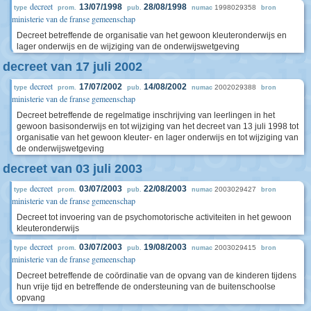
decreet
13/07/1998
28/08/1998
1998029358
type
prom.
pub.
numac
bron
ministerie van de franse gemeenschap
Decreet betreffende de organisatie van het gewoon kleuteronderwijs en
lager onderwijs en de wijziging van de onderwijswetgeving
decreet van 17 juli 2002
decreet
17/07/2002
14/08/2002
2002029388
type
prom.
pub.
numac
bron
ministerie van de franse gemeenschap
Decreet betreffende de regelmatige inschrijving van leerlingen in het
gewoon basisonderwijs en tot wijziging van het decreet van 13 juli 1998 tot
organisatie van het gewoon kleuter- en lager onderwijs en tot wijziging van
de onderwijswetgeving
decreet van 03 juli 2003
decreet
03/07/2003
22/08/2003
2003029427
type
prom.
pub.
numac
bron
ministerie van de franse gemeenschap
Decreet tot invoering van de psychomotorische activiteiten in het gewoon
kleuteronderwijs
decreet
03/07/2003
19/08/2003
2003029415
type
prom.
pub.
numac
bron
ministerie van de franse gemeenschap
Decreet betreffende de coördinatie van de opvang van de kinderen tijdens
hun vrije tijd en betreffende de ondersteuning van de buitenschoolse
opvang