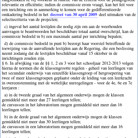
relevantie en efficiëntie; indien de commissie erom vraagt, kan het feit voor
een inrichting om in aanmerking te komen voor de gedifferentieerde
decreet van 30 april 2009
omkadering bedoeld in het
deel uitmaken van de
selectiecriteria van de projecten;
c) ingeval het aantal lestijden die nodig zijn om aan de weerhouden
aanvragen te beantwoorden het beschikbare totaal aantal overschrijd, kan de
commissie bedoeld in b) een maximale aantal per inrichting bepalen;
d) de commissie bedoeld in punt b) bezorgt haar voorstel betreffende de
toewijzing van de aanvullende lestijden aan de Regering, die een beslissing
neemt zodanig dat de lestijden beschikbaar vanaf 15 oktober in de
inrichtingen zouden zijn.
§ 6. In afwijking van de §§ 1, 2 en 3 voor het schooljaar 2012-2013 volgen
hierna de normen die de klassengrootte regelen - geheel van leerlingen van
het secundair onderwijs van eenzelfde klassengroep of hergroepering van
twee of meer klassengroepen geplaatst onder de leiding van een leerkracht
in overeenstemming met de wettelijke uurregelingen - voor de 4e, 6e en 7e
leerjaren :
a) in de tweede graad van het algemeen onderwijs mogen de klassen
gemiddeld niet meer dan 27 leerlingen tellen;
de cursussen in het laboratorium mogen gemiddeld niet meer dan 16
leerlingen tellen;
b) in de derde graad van het algemeen onderwijs mogen de klassen
gemiddeld niet meer dan 30 leerlingen tellen;
de cursussen in een laboratorium mogen gemiddeld niet meer dan 16
leerlingen tellen;