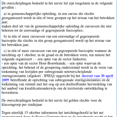
De overschrijdingen bedoeld in het eerste lid zijn toegelaten in de volgende
gevallen :
a) in gemeenschappelijke opleiding, in een cursus die slechts
georganiseerd wordt in één of twee groepen op het niveau van het betrokken
jaar;
maken deel uit van de gemeenschappelijke opleiding de cursussen die niet
behoren tot de eenvoudige of gegroepeerde basisopties;
b) in één of meer cursussen van een eenvoudige of gegroepeerde
basisoptie die slechts in één groep georganiseerd wordt op het niveau van
het betrokken jaar;
c) in één of meer cursussen van een gegroepeerde basisoptie wanneer de
inrichting op 1 oktober, in de graad en de betrokken vorm, ten minste het
volgende organiseert : - een optie van de sector Industrie;
- een optie van de sector Hout-Bouwkunde; - een optie waarvan de
oprichting, het behoud of de groepering ondersteund wordt in de vorm van
toekenning van lestijden per subregionale netoverschrijdende
decreet van 30 april
sturingsinstantie (afgekort : IPIEQ) opgericht bij het
2009
betreffende de oprichting van subregionale sturingsinstanties en de
toekenning van stimuli met het oog op een doeltreffender herverdeling van
het aanbod van kwalificatieonderwijs om de territoriale ontwikkeling te
bevorderen.
De overschrijdingen bedoeld in het eerste lid gelden slechts voor de
klassengroep per studiejaar.
Tegen uiterlijk 15 oktober informeren het inrichtingshoofd in het net
georganiseerd door de Franse Gemeenschap en de inrichtende macht in het