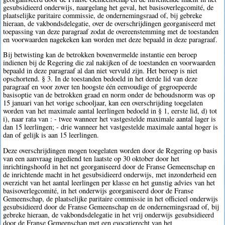
gesubsidieerd onderwijs, naargelang het geval, het basisoverlegcomité, de
plaatselijke paritaire commissie, de ondernemingsraad of, bij gebreke
hieraan, de vakbondsdelegatie, over de overschrijdingen georganiseerd met
toepassing van deze paragraaf zodat de overeenstemming met de toestanden
en voorwaarden nagekeken kan worden met deze bepaald in deze paragraaf.
Bij betwisting kan de betrokken bovenvermelde instantie een beroep
indienen bij de Regering die zal nakijken of de toestanden en voorwaarden
bepaald in deze paragraaf al dan niet vervuld zijn. Het beroep is niet
opschortend. § 3. In de toestanden bedoeld in het derde lid van deze
paragraaf en voor zover ten hoogste één eenvoudige of gegroepeerde
basisoptie van de betrokken graad en norm onder de behoudsnorm was op
15 januari van het vorige schooljaar, kan een overschrijding toegelaten
worden van het maximale aantal leerlingen bedoeld in § 1, eerste lid, d) tot
i), naar rata van : - twee wanneer het vastgestelde maximale aantal lager is
dan 15 leerlingen; - drie wanneer het vastgestelde maximale aantal hoger is
dan of gelijk is aan 15 leerlingen.
Deze overschrijdingen mogen toegelaten worden door de Regering op basis
van een aanvraag ingediend ten laatste op 30 oktober door het
inrichtingshoofd in het net georganiseerd door de Franse Gemeenschap en
de inrichtende macht in het gesubsidieerd onderwijs, met inzonderheid een
overzicht van het aantal leerlingen per klasse en het gunstig advies van het
basisoverlegcomité, in het onderwijs georganiseerd door de Franse
Gemeenschap, de plaatselijke paritaire commissie in het officieel onderwijs
gesubsidieerd door de Franse Gemeenschap en de ondernemingsraad of, bij
gebreke hieraan, de vakbondsdelegatie in het vrij onderwijs gesubsidieerd
door de Franse Gemeenschap met een evocatierecht van het