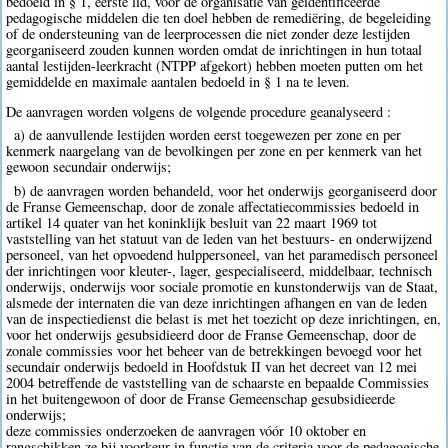
bedoeld in § 1, eerste lid, voor de organisatie van geïdentificeerde
pedagogische middelen die ten doel hebben de remediëring, de begeleiding
of de ondersteuning van de leerprocessen die niet zonder deze lestijden
georganiseerd zouden kunnen worden omdat de inrichtingen in hun totaal
aantal lestijden-leerkracht (NTPP afgekort) hebben moeten putten om het
gemiddelde en maximale aantalen bedoeld in § 1 na te leven.
De aanvragen worden volgens de volgende procedure geanalyseerd :
a) de aanvullende lestijden worden eerst toegewezen per zone en per
kenmerk naargelang van de bevolkingen per zone en per kenmerk van het
gewoon secundair onderwijs;
b) de aanvragen worden behandeld, voor het onderwijs georganiseerd door
de Franse Gemeenschap, door de zonale affectatiecommissies bedoeld in
artikel 14 quater van het koninklijk besluit van 22 maart 1969 tot
vaststelling van het statuut van de leden van het bestuurs- en onderwijzend
personeel, van het opvoedend hulppersoneel, van het paramedisch personeel
der inrichtingen voor kleuter-, lager, gespecialiseerd, middelbaar, technisch
onderwijs, onderwijs voor sociale promotie en kunstonderwijs van de Staat,
alsmede der internaten die van deze inrichtingen afhangen en van de leden
van de inspectiedienst die belast is met het toezicht op deze inrichtingen, en,
voor het onderwijs gesubsidieerd door de Franse Gemeenschap, door de
zonale commissies voor het beheer van de betrekkingen bevoegd voor het
secundair onderwijs bedoeld in Hoofdstuk II van het decreet van 12 mei
2004 betreffende de vaststelling van de schaarste en bepaalde Commissies
in het buitengewoon of door de Franse Gemeenschap gesubsidieerde
onderwijs;
deze commissies onderzoeken de aanvragen vóór 10 oktober en
rangschikken ze bij voorkeur in functie van de criteria voor de pedagogische