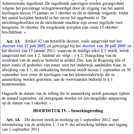
Administratie ingediend. De ingediende aanvragen worden gerangschikt
volgens het percentage vertegenwoordigd door de stijging van het aantal
leerlingen tussen 15 januari en 1 oktober en dit in dalende volgorde, totdat
het aantal lestijden bedoeld in het eerste lid opgebruikt is. De
inrichtingshoofden en de inrichtende machten zijn erover ingelicht voor
hoogstens 10 oktober. De toegekende lestijden zijn sinds 15 oktober
beschikbaar. »
Art. 13.
Artikel 42 van hetzelfde decreet, zoals aangevuld met het
decreet van 17 juli 2002
decreet van 20 juli 2005
en gewijzigd bij het
en
het decreet van 13 januari 2011, waarvan de huidige tekst § 1 wordt, wordt
aangevuld met een § 2, luidend als volgt : « § 2. Naargelang van de
resultaten van de analyse bedoeld in artikel 2bis, kan de Regering één of
meer zones of gedeeltes van zones voor het onderwijs aanduiden waar, in
afwijking van § 1, de omkadering berekend wordt tussen 1 september en 30
september voor zover de leerlingen van het kleuteronderwijs die in
aanmerking worden genomen, aan de voorwaarden bedoeld in § 1
beantwoorden.
Ongeacht de datum van de telling die in aanmerking wordt genomen tijdens
de maand september, zal overgegaan worden tot een mogelijke aanpassing
op de datum van 1 oktober. »
HOOFDSTUK IV. - Inwerkingtreding
Art. 14.
Dit decreet treedt in werking op 1 september 2012, met
uitzondering van de artikelen 1, 3 en 9, die uitwerking hebben met ingang
van 1 september 2011.