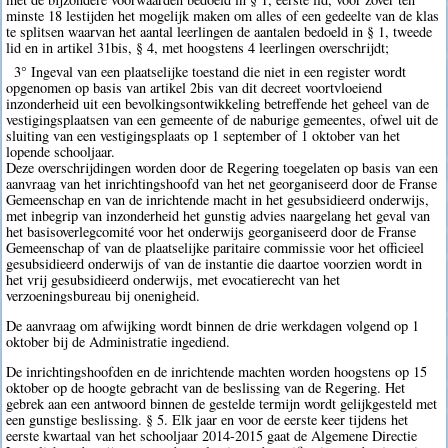
minste 18 lestijden het mogelijk maken om alles of een gedeelte van de klas
te splitsen waarvan het aantal leerlingen de aantalen bedoeld in § 1, tweede
lid en in artikel 31bis, § 4, met hoogstens 4 leerlingen overschrijdt;
3° Ingeval van een plaatselijke toestand die niet in een register wordt
opgenomen op basis van artikel 2bis van dit decreet voortvloeiend
inzonderheid uit een bevolkingsontwikkeling betreffende het geheel van de
vestigingsplaatsen van een gemeente of de naburige gemeentes, ofwel uit de
sluiting van een vestigingsplaats op 1 september of 1 oktober van het
lopende schooljaar.
Deze overschrijdingen worden door de Regering toegelaten op basis van een
aanvraag van het inrichtingshoofd van het net georganiseerd door de Franse
Gemeenschap en van de inrichtende macht in het gesubsidieerd onderwijs,
met inbegrip van inzonderheid het gunstig advies naargelang het geval van
het basisoverlegcomité voor het onderwijs georganiseerd door de Franse
Gemeenschap of van de plaatselijke paritaire commissie voor het officieel
gesubsidieerd onderwijs of van de instantie die daartoe voorzien wordt in
het vrij gesubsidieerd onderwijs, met evocatierecht van het
verzoeningsbureau bij onenigheid.
De aanvraag om afwijking wordt binnen de drie werkdagen volgend op 1
oktober bij de Administratie ingediend.
De inrichtingshoofden en de inrichtende machten worden hoogstens op 15
oktober op de hoogte gebracht van de beslissing van de Regering. Het
gebrek aan een antwoord binnen de gestelde termijn wordt gelijkgesteld met
een gunstige beslissing. § 5. Elk jaar en voor de eerste keer tijdens het
eerste kwartaal van het schooljaar 2014-2015 gaat de Algemene Directie