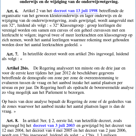
onderwijs en de wijziging van de onderwijswetgeving.
Art. 6.
decreet van 13 juli 1998
Artikel 2 van het
betreffende de
organisatie van het gewoon kleuteronderwijs en lager onderwijs en de
wijziging van de onderwijswetgeving, zoals gewijzigd, wordt aangevuld met
een 32°, luidend als volgt : « 32° Klassengroep : groep leerlingen die
verenigd worden om samen een cursus of een geheel cursussen met een
leerkracht te volgen; ingeval twee of meer leerkrachten een klassengroep op
zich nemen, wordt het aantal leerlingen waarmee rekening moet gehouden
worden door het aantal leerkrachten gedeeld. »
Art. 7.
In hetzelfde decreet wordt een artikel 2bis ingevoegd, luidend
als volgt : «
Artikel 2bis.
De Regering analyseert ten minste om de drie jaar en
voor de eerste keer tijdens het jaar 2012 de beschikbare gegevens
betreffende de demografie om zone per zone de overeenstemming te
evalueren tussen de vraag en het aanbod inzake het aantal plaatsen per
niveau en per jaar. De Regering heeft als opdracht de bovenvermelde analyse
zo vlug mogelijk aan het Parlement te bezorgen.
Op basis van deze analyse bepaalt de Regering de zone of de gedeeltes van
de zones waarvoor het aanbod inzake het aantal plaatsen lager is dan de
vraag. »
Art. 8.
In artikel 3ter, § 2, eerste lid, van hetzelfde decreet, zoals
decreet van 3 juli 2003
ingevoegd bij het
en gewijzigd bij het decreet van
12 mei 2004, het decreet van 4 mei 2005 en het decreet van 2 juni 2006,
wordt een 1°bis ingevoegd, luidend als volgt : « 1°bis. 1,3 miljoen