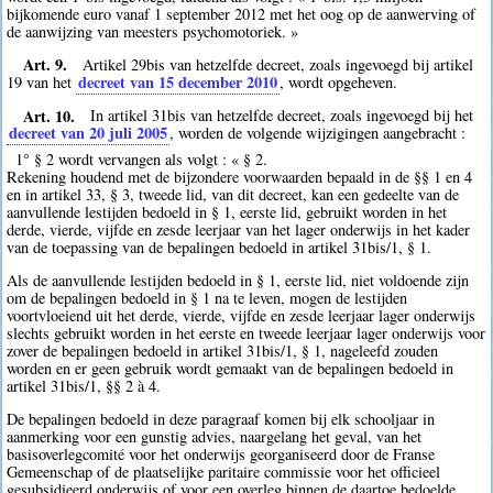
bijkomende euro vanaf 1 september 2012 met het oog op de aanwerving of
de aanwijzing van meesters psychomotoriek. »
Art. 9.
Artikel 29bis van hetzelfde decreet, zoals ingevoegd bij artikel
decreet van 15 december 2010
19 van het
, wordt opgeheven.
Art. 10.
In artikel 31bis van hetzelfde decreet, zoals ingevoegd bij het
decreet van 20 juli 2005
, worden de volgende wijzigingen aangebracht :
1° § 2 wordt vervangen als volgt : « § 2.
Rekening houdend met de bijzondere voorwaarden bepaald in de §§ 1 en 4
en in artikel 33, § 3, tweede lid, van dit decreet, kan een gedeelte van de
aanvullende lestijden bedoeld in § 1, eerste lid, gebruikt worden in het
derde, vierde, vijfde en zesde leerjaar van het lager onderwijs in het kader
van de toepassing van de bepalingen bedoeld in artikel 31bis/1, § 1.
Als de aanvullende lestijden bedoeld in § 1, eerste lid, niet voldoende zijn
om de bepalingen bedoeld in § 1 na te leven, mogen de lestijden
voortvloeiend uit het derde, vierde, vijfde en zesde leerjaar lager onderwijs
slechts gebruikt worden in het eerste en tweede leerjaar lager onderwijs voor
zover de bepalingen bedoeld in artikel 31bis/1, § 1, nageleefd zouden
worden en er geen gebruik wordt gemaakt van de bepalingen bedoeld in
artikel 31bis/1, §§ 2 à 4.
De bepalingen bedoeld in deze paragraaf komen bij elk schooljaar in
aanmerking voor een gunstig advies, naargelang het geval, van het
basisoverlegcomité voor het onderwijs georganiseerd door de Franse
Gemeenschap of de plaatselijke paritaire commissie voor het officieel
gesubsidieerd onderwijs of voor een overleg binnen de daartoe bedoelde