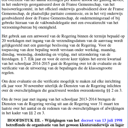
in het onderwijs georganiseerd door de Franse Gemeenschap, van het
basisoverlegcomité, in het officieel onderwijs gesubsidieerd door de Franse
Gemeenschap, de plaatselijke paritaire commissie, en in het vrij onderwijs
gesubsidieerd door de Franse Gemeenschap, de ondernemingsraad of bij
gebreke hieraan van de vakbondsdelegatie met een evocatierecht van het
verzoeningsbureau bij onenigheid.
Het gebrek aan een antwoord van de Regering binnen de termijn bepaald op
20 werkdagen met ingang van de verzendingsdatum van de aanvraag wordt
gelijkgesteld met een gunstige beslissing van de Regering. Voor de
toepassing van deze bepaling wordt verstaan onder werkdag, maandag,
dinsdag, woensdag, donderdag en vrijdag, met uitzondering van de
feestdagen. § 7. Elk jaar en voor de eerste keer tijdens het eerste kwartaal
van het schooljaar 2014-2015 gaat de Regering over tot de evaluatie en de
verificatie van de uitvoering van de bepalingen die de klassengrootte
regelen.
Om deze evaluatie en die verificatie mogelijk te maken zal elke inrichting
elk jaar voor 30 november uiterlijk de Diensten van de Regering inlichten
over de overschrijdingen die geactiveerd worden overeenkomstig §§ 2 en 3.
Om de twee jaar met ingang van het schooljaar 2013-2014 brengen de
Diensten van de Regering verslag uit aan de Regering voor 31 maart ten
laatste over het aantal en de redenen van de overschrijdingen of afwijkingen
in het kader van §§ 2 en 3.
HOOFDSTUK III. - Wijzigingen van het
decreet van 13 juli 1998
betreffende de organisatie van het gewoon kleuteronderwijs en lager