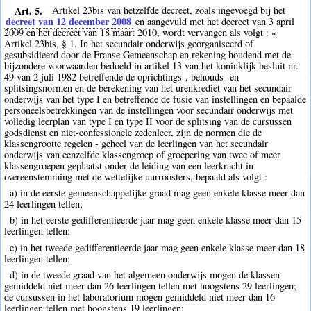
Art. 5.
Artikel 23bis van hetzelfde decreet, zoals ingevoegd bij het
decreet van 12 december 2008
en aangevuld met het decreet van 3 april
2009 en het decreet van 18 maart 2010, wordt vervangen als volgt : «
Artikel 23bis, § 1. In het secundair onderwijs georganiseerd of
gesubsidieerd door de Franse Gemeenschap en rekening houdend met de
bijzondere voorwaarden bedoeld in artikel 13 van het koninklijk besluit nr.
49 van 2 juli 1982 betreffende de oprichtings-, behouds- en
splitsingsnormen en de berekening van het urenkrediet van het secundair
onderwijs van het type I en betreffende de fusie van instellingen en bepaalde
personeelsbetrekkingen van de instellingen voor secundair onderwijs met
volledig leerplan van type I en type II voor de splitsing van de cursussen
godsdienst en niet-confessionele zedenleer, zijn de normen die de
klassengrootte regelen - geheel van de leerlingen van het secundair
onderwijs van eenzelfde klassengroep of groepering van twee of meer
klassengroepen geplaatst onder de leiding van een leerkracht in
overeenstemming met de wettelijke uurroosters, bepaald als volgt :
a) in de eerste gemeenschappelijke graad mag geen enkele klasse meer dan
24 leerlingen tellen;
b) in het eerste gedifferentieerde jaar mag geen enkele klasse meer dan 15
leerlingen tellen;
c) in het tweede gedifferentieerde jaar mag geen enkele klasse meer dan 18
leerlingen tellen;
d) in de tweede graad van het algemeen onderwijs mogen de klassen
gemiddeld niet meer dan 26 leerlingen tellen met hoogstens 29 leerlingen;
de cursussen in het laboratorium mogen gemiddeld niet meer dan 16
leerlingen tellen met hoogstens 19 leerlingen;