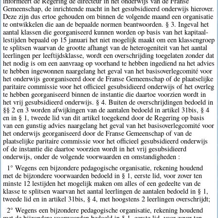
informeert de Regering de directeur in het onderwijs van de Franse
Gemeenschap, de inrichtende macht in het gesubsidieerd onderwijs hierover.
Deze zijn dus ertoe gehouden om binnen de volgende maand een organisatie
te ontwikkelen die aan de bepaalde normen beantwoorden. § 3. Ingeval het
aantal klassen die georganiseerd kunnen worden op basis van het kapitaal-
lestijden bepaald op 15 januari het niet mogelijk maakt om een klassengroep
te splitsen waarvan de grootte afhangt van de heterogeniteit van het aantal
leerlingen per leeftijdsklasse, wordt een overschrijding toegelaten zonder dat
het nodig is om een aanvraag op voorhand te hebben ingediend na het advies
te hebben ingewonnen naargelang het geval van het basisoverlegcomité voor
het onderwijs georganiseerd door de Franse Gemeenschap of de plaatselijke
paritaire commissie voor het officieel gesubsidieerd onderwijs of het overleg
te hebben georganiseerd binnen de instantie die daartoe voorzien wordt in
het vrij gesubsidieerd onderwijs. § 4. Buiten de overschrijdingen bedoeld in
§§ 2 en 3 worden afwijkingen van de aantalen bedoeld in artikel 31bis, § 4
en in § 1, tweede lid van dit artikel toegekend door de Regering op basis
van een gunstig advies naargelang het geval van het basisoverlegcomité voor
het onderwijs georganiseerd door de Franse Gemeenschap of van de
plaatselijke paritaire commissie voor het officieel gesubsidieerd onderwijs
of de instantie die daartoe voorzien wordt in het vrij gesubsidieerd
onderwijs, onder de volgende voorwaarden en omstandigheden :
1° Wegens een bijzondere pedagogische organisatie, rekening houdend
met de bijzondere voorwaarden bedoeld in § 1, eerste lid, voor zover ten
minste 12 lestijden het mogelijk maken om alles of een gedeelte van de
klasse te splitsen waarvan het aantal leerlingen de aantalen bedoeld in § 1,
tweede lid en in artikel 31bis, § 4, met hoogstens 2 leerlingen overschrijdt;
2° Wegens een bijzondere pedagogische organisatie, rekening houdend
met de bijzondere voorwaarden bedoeld in § 1, eerste lid, voor zover ten