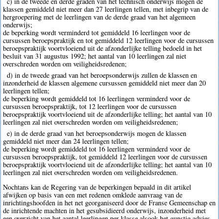
c) in de tweede en derde graden van het technisch onderwijs mogen de
klassen gemiddeld niet meer dan 27 leerlingen tellen, met inbegrip van de
hergroepering met de leerlingen van de derde graad van het algemeen
onderwijs;
de beperking wordt verminderd tot gemiddeld 16 leerlingen voor de
cursussen beroepspraktijk en tot gemiddeld 12 leerlingen voor de cursussen
beroepspraktijk voortvloeiend uit de afzonderlijke telling bedoeld in het
besluit van 31 augustus 1992; het aantal van 10 leerlingen zal niet
overschreden worden om veiligheidsredenen;
d) in de tweede graad van het beroepsonderwijs zullen de klassen en
inzonderheid de klassen algemene cursussen gemiddeld niet meer dan 20
leerlingen tellen;
de beperking wordt gemiddeld tot 16 leerlingen verminderd voor de
cursussen beroepspraktijk, tot 12 leerlingen voor de cursussen
beroepspraktijk voortvloeiend uit de afzonderlijke telling; het aantal van 10
leerlingen zal niet overschreden worden om veiligheidsredenen;
e) in de derde graad van het beroepsonderwijs mogen de klassen
gemiddeld niet meer dan 24 leerlingen tellen;
de beperking wordt gemiddeld tot 16 leerlingen verminderd voor de
cursussen beroepspraktijk, tot gemiddeld 12 leerlingen voor de cursussen
beroepspraktijk voortvloeiend uit de afzonderlijke telling; het aantal van 10
leerlingen zal niet overschreden worden om veiligheidsredenen.
Nochtans kan de Regering van de beperkingen bepaald in dit artikel
afwijken op basis van een met redenen omklede aanvraag van de
inrichtingshoofden in het net georganiseerd door de Franse Gemeenschap en
de inrichtende machten in het gesubsidieerd onderwijs, inzonderheid met
een overzicht van het aantal leerlingen per klasse alsook het gunstig advies,