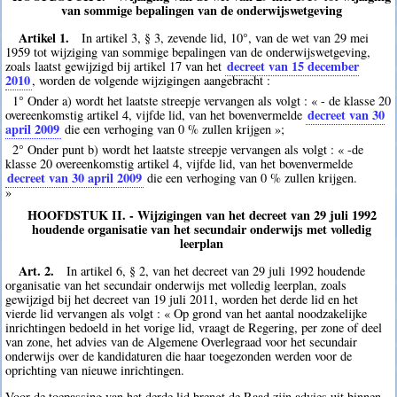
van sommige bepalingen van de onderwijswetgeving
Artikel 1.
In artikel 3, § 3, zevende lid, 10°, van de wet van 29 mei
1959 tot wijziging van sommige bepalingen van de onderwijswetgeving,
decreet van 15 december
zoals laatst gewijzigd bij artikel 17 van het
2010
, worden de volgende wijzigingen aangebracht :
1° Onder a) wordt het laatste streepje vervangen als volgt : « - de klasse 20
decreet van 30
overeenkomstig artikel 4, vijfde lid, van het bovenvermelde
april 2009
die een verhoging van 0 % zullen krijgen »;
2° Onder punt b) wordt het laatste streepje vervangen als volgt : « -de
klasse 20 overeenkomstig artikel 4, vijfde lid, van het bovenvermelde
decreet van 30 april 2009
die een verhoging van 0 % zullen krijgen.
»
HOOFDSTUK II. - Wijzigingen van het decreet van 29 juli 1992
houdende organisatie van het secundair onderwijs met volledig
leerplan
Art. 2.
In artikel 6, § 2, van het decreet van 29 juli 1992 houdende
organisatie van het secundair onderwijs met volledig leerplan, zoals
gewijzigd bij het decreet van 19 juli 2011, worden het derde lid en het
vierde lid vervangen als volgt : « Op grond van het aantal noodzakelijke
inrichtingen bedoeld in het vorige lid, vraagt de Regering, per zone of deel
van zone, het advies van de Algemene Overlegraad voor het secundair
onderwijs over de kandidaturen die haar toegezonden werden voor de
oprichting van nieuwe inrichtingen.
Voor de toepassing van het derde lid brengt de Raad zijn advies uit binnen