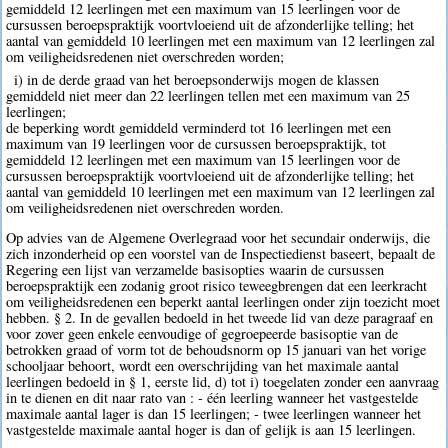
gemiddeld 12 leerlingen met een maximum van 15 leerlingen voor de
cursussen beroepspraktijk voortvloeiend uit de afzonderlijke telling; het
aantal van gemiddeld 10 leerlingen met een maximum van 12 leerlingen zal
om veiligheidsredenen niet overschreden worden;
i) in de derde graad van het beroepsonderwijs mogen de klassen
gemiddeld niet meer dan 22 leerlingen tellen met een maximum van 25
leerlingen;
de beperking wordt gemiddeld verminderd tot 16 leerlingen met een
maximum van 19 leerlingen voor de cursussen beroepspraktijk, tot
gemiddeld 12 leerlingen met een maximum van 15 leerlingen voor de
cursussen beroepspraktijk voortvloeiend uit de afzonderlijke telling; het
aantal van gemiddeld 10 leerlingen met een maximum van 12 leerlingen zal
om veiligheidsredenen niet overschreden worden.
Op advies van de Algemene Overlegraad voor het secundair onderwijs, die
zich inzonderheid op een voorstel van de Inspectiedienst baseert, bepaalt de
Regering een lijst van verzamelde basisopties waarin de cursussen
beroepspraktijk een zodanig groot risico teweegbrengen dat een leerkracht
om veiligheidsredenen een beperkt aantal leerlingen onder zijn toezicht moet
hebben. § 2. In de gevallen bedoeld in het tweede lid van deze paragraaf en
voor zover geen enkele eenvoudige of gegroepeerde basisoptie van de
betrokken graad of vorm tot de behoudsnorm op 15 januari van het vorige
schooljaar behoort, wordt een overschrijding van het maximale aantal
leerlingen bedoeld in § 1, eerste lid, d) tot i) toegelaten zonder een aanvraag
in te dienen en dit naar rato van : - één leerling wanneer het vastgestelde
maximale aantal lager is dan 15 leerlingen; - twee leerlingen wanneer het
vastgestelde maximale aantal hoger is dan of gelijk is aan 15 leerlingen.