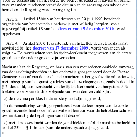
twee maanden te rekenen vanaf de datum van de aanvraag om advies die
hem door de Regering wordt voorgelegd. »
Art. 3.
Artikel 15bis van het decreet van 29 juli 1992 houdende
organisatie van het secundair onderwijs met volledig leerplan, zoals
decreet van 15 december 2010
ingevoegd bij artikel 18 van het
, wordt
opgeheven.
Art. 4.
Artikel 20, § 1, eerste lid, van hetzelfde decreet, zoals laatst
decreet van 17 december 2009
gewijzigd bij het
, wordt vervangen als
volgt : « De overdrachten van lestijden-leerkracht toegewezen aan de eerste
graad naar de andere graden zijn verboden.
Nochtans kan de Regering, op basis van een met redenen omklede aanvraag
van de inrichtingshoofden in het onderwijs georganiseerd door de Franse
Gemeenschap of van de inrichtende machten in het gesubsidieerd onderwijs,
met inbegrip van het gunstig advies van de overlegorganen, zoals bedoeld in
§ 2, derde lid, een overdracht van lestijden-leerkracht van hoogstens 5 %
toelaten voor zover de drie volgende voorwaarden vervuld zijn :
a) de maxima per klas in de eerste graad zijn nageleefd;
b) de remediëring wordt georganiseerd voor de leerlingen van de eerste
graad, inzonderheid door het aanvullend leerjaar voor de betrokken scholen,
overeenkomstig de bepalingen van dit decreet;
c) met deze overdracht worden de gemiddelden en/of de maxima bedoeld in
artikel 23bis, § 1, in een (van) de andere graad(en) nageleefd.
»