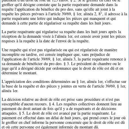
greffier qu'il désigne constate que la partie requérante demande dans la
requête l'application du bénéfice du pro deo, sans qu'elle ait joint à la
requête les pièces prévues à l'article 39/69, § 1er, alinéa 2, 8°, il adresse à la
partie requérante une lettre qui indique les pièces qui manquent et qui
demande à cette partie de régulariser sa requête dans les huit jours.
La partie requérante qui régularise sa requête dans les huit jours après la
réception de la demande visée à l'alinéa 1er, est censée avoir joint les pièces
requises à la requête à la date de l'envoi de la requête.
Une requête qui n'est pas régularisée ou qui est régularisée de manière
incomplète ou tardive, est censée impliquer que, sans préjudice de
l'application de l'article 39/69, § 1er, alinéa 3, la partie requérante renonce à
sa demande de bénéficier du pro deo. § 3. Le président de chambre ou le
juge qu'il a désigné décide par ordonnance que le droit de rôle est dû et en
détermine le montant.
L'appréciation des conditions déterminées au § 1er, alinéa 1er, s'effectue sur
la base de la requête et des pièces y jointes en vertu de l'article 39/69, § 1er,
alinéa 1er.
La décision relative au droit de rôle est prise sans procédure et n'est pas
susceptible d'aucun recours. § 4. Les requêtes collectives donnent lieu au
paiement du droit autant de fois qu'il y a de requérants et de décisions
attaquées. § 5. Le droit de rôle est avancé par la partie requérante. Le
paiement est effectué dans un délai de huit jours, qui prend cours le jour où
le greffier en chef informe la personne concernée que le droit de rôle est dû
et où cette personne est également informée du montant dû.