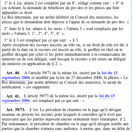
1° le § 1er, alinéa 2 est complété par un 8°, rédigé comme suit : « 8° le
cas échéant, la demande de bénéficier du pro deo et les pièces qui font
apparaître ce droit.
Le Roi détermine, par un arrêté délibéré en Conseil des ministres, les
pièces que le demandeur doit déposer à l'appui de sa demande de pro deo. ».
2° dans le § 1er, alinéa 4, les mots « l'alinéa 3 » sont remplacés par les
mots « l'alinéa 3, 1°, 2°, 4°, 5°, 6° ».
3° le § 3 est remplacé par ce qui suit : « § 3.
Après réception des recours inscrits au rôle ou, si un droit de rôle est dû, à
partir de la date où le recours est inscrit au rôle, le greffier en chef ou le
greffier désigné par celui-ci les porte immédiatement à la connaissance du
ministre ou de son délégué, sauf lorsque le recours a été remis au délégué
du ministre en application du § 2. ».
Art. 40.
loi du 15
A l'article 39/71 de la même loi, inséré par la
septembre 2006
et modifié par la loi du 27 décembre 2006, la phrase « Le
Roi détermine, par arrêté délibéré en Conseil des ministres, le mode de
notification. » est supprimée.
Art. 41.
loi du 15
L'article 39/73 de la même loi, inséré par la
septembre 2006
, est remplacé par ce qui suit : «
Art. 39/73.
§ 1er. Le président de chambre ou le juge qu'il désigne
examine en priorité les recours pour lesquels il considère qu'il n'est pas
nécessaire que les parties exposent encore oralement leurs remarques. § 2.
Par ordonnance, le président de chambre ou le juge qu'il désigne notifie aux
parties que la chambre statuera sans audience, à moins que, dans un délai de