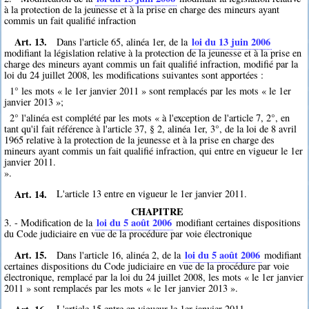
à la protection de la jeunesse et à la prise en charge des mineurs ayant
commis un fait qualifié infraction
Art. 13.
loi du 13 juin 2006
Dans l'article 65, alinéa 1er, de la
modifiant la législation relative à la protection de la jeunesse et à la prise en
charge des mineurs ayant commis un fait qualifié infraction, modifié par la
loi du 24 juillet 2008, les modifications suivantes sont apportées :
1° les mots « le 1er janvier 2011 » sont remplacés par les mots « le 1er
janvier 2013 »;
2° l'alinéa est complété par les mots « à l'exception de l'article 7, 2°, en
tant qu'il fait référence à l'article 37, § 2, alinéa 1er, 3°, de la loi de 8 avril
1965 relative à la protection de la jeunesse et à la prise en charge des
mineurs ayant commis un fait qualifié infraction, qui entre en vigueur le 1er
janvier 2011.
».
Art. 14.
L'article 13 entre en vigueur le 1er janvier 2011.
CHAPITRE
loi du 5 août 2006
3. - Modification de la
modifiant certaines dispositions
du Code judiciaire en vue de la procédure par voie électronique
Art. 15.
loi du 5 août 2006
Dans l'article 16, alinéa 2, de la
modifiant
certaines dispositions du Code judiciaire en vue de la procédure par voie
électronique, remplacé par la loi du 24 juillet 2008, les mots « le 1er janvier
2011 » sont remplacés par les mots « le 1er janvier 2013 ».
Art. 16.
L'article 15 entre en vigueur le 1er janvier 2011.