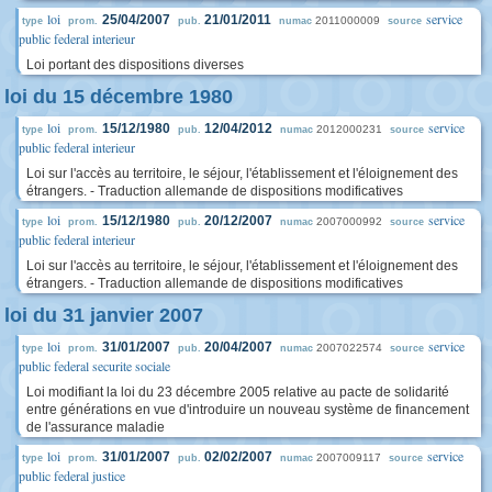
loi
service
25/04/2007
21/01/2011
2011000009
type
prom.
pub.
numac
source
public federal interieur
Loi portant des dispositions diverses
loi du 15 décembre 1980
loi
service
15/12/1980
12/04/2012
2012000231
type
prom.
pub.
numac
source
public federal interieur
Loi sur l'accès au territoire, le séjour, l'établissement et l'éloignement des
étrangers. - Traduction allemande de dispositions modificatives
loi
service
15/12/1980
20/12/2007
2007000992
type
prom.
pub.
numac
source
public federal interieur
Loi sur l'accès au territoire, le séjour, l'établissement et l'éloignement des
étrangers. - Traduction allemande de dispositions modificatives
loi du 31 janvier 2007
loi
service
31/01/2007
20/04/2007
2007022574
type
prom.
pub.
numac
source
public federal securite sociale
Loi modifiant la loi du 23 décembre 2005 relative au pacte de solidarité
entre générations en vue d'introduire un nouveau système de financement
de l'assurance maladie
loi
service
31/01/2007
02/02/2007
2007009117
type
prom.
pub.
numac
source
public federal justice