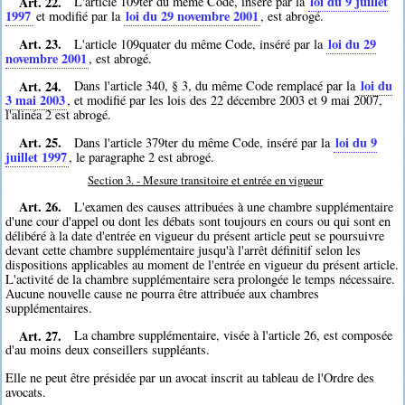
Art. 22.
loi du 9 juillet
L'article 109ter du même Code, inséré par la
1997
loi du 29 novembre 2001
et modifié par la
, est abrogé.
Art. 23.
loi du 29
L'article 109quater du même Code, inséré par la
novembre 2001
, est abrogé.
Art. 24.
loi du
Dans l'article 340, § 3, du même Code remplacé par la
3 mai 2003
, et modifié par les lois des 22 décembre 2003 et 9 mai 2007,
l'alinéa 2 est abrogé.
Art. 25.
loi du 9
Dans l'article 379ter du même Code, inséré par la
juillet 1997
, le paragraphe 2 est abrogé.
Section 3. - Mesure transitoire et entrée en vigueur
Art. 26.
L'examen des causes attribuées à une chambre supplémentaire
d'une cour d'appel ou dont les débats sont toujours en cours ou qui sont en
délibéré à la date d'entrée en vigueur du présent article peut se poursuivre
devant cette chambre supplémentaire jusqu'à l'arrêt définitif selon les
dispositions applicables au moment de l'entrée en vigueur du présent article.
L'activité de la chambre supplémentaire sera prolongée le temps nécessaire.
Aucune nouvelle cause ne pourra être attribuée aux chambres
supplémentaires.
Art. 27.
La chambre supplémentaire, visée à l'article 26, est composée
d'au moins deux conseillers suppléants.
Elle ne peut être présidée par un avocat inscrit au tableau de l'Ordre des
avocats.