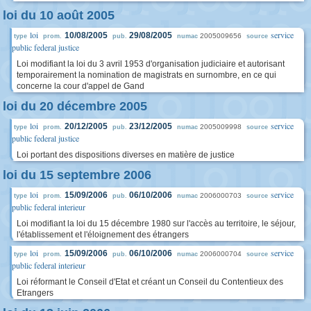
loi du 10 août 2005
loi
service
10/08/2005
29/08/2005
2005009656
type
prom.
pub.
numac
source
public federal justice
Loi modifiant la loi du 3 avril 1953 d'organisation judiciaire et autorisant
temporairement la nomination de magistrats en surnombre, en ce qui
concerne la cour d'appel de Gand
loi du 20 décembre 2005
loi
service
20/12/2005
23/12/2005
2005009998
type
prom.
pub.
numac
source
public federal justice
Loi portant des dispositions diverses en matière de justice
loi du 15 septembre 2006
loi
service
15/09/2006
06/10/2006
2006000703
type
prom.
pub.
numac
source
public federal interieur
Loi modifiant la loi du 15 décembre 1980 sur l'accès au territoire, le séjour,
l'établissement et l'éloignement des étrangers
loi
service
15/09/2006
06/10/2006
2006000704
type
prom.
pub.
numac
source
public federal interieur
Loi réformant le Conseil d'Etat et créant un Conseil du Contentieux des
Etrangers