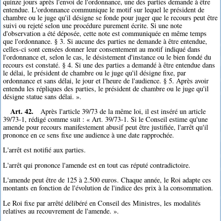
quinze jours après l'envoi de l'ordonnance, une des parties demande à être
entendue. L'ordonnance communique le motif sur lequel le président de
chambre ou le juge qu'il désigne se fonde pour juger que le recours peut être
suivi ou rejeté selon une procédure purement écrite. Si une note
d'observation a été déposée, cette note est communiquée en même temps
que l'ordonnance. § 3. Si aucune des parties ne demande à être entendue,
celles-ci sont censées donner leur consentement au motif indiqué dans
l'ordonnance et, selon le cas, le désistement d'instance ou le bien fondé du
recours est constaté. § 4. Si une des parties a demandé à être entendue dans
le délai, le président de chambre ou le juge qu'il désigne fixe, par
ordonnance et sans délai, le jour et l'heure de l'audience. § 5. Après avoir
entendu les répliques des parties, le président de chambre ou le juge qu'il
désigne statue sans délai. ».
Art. 42.
Après l'article 39/73 de la même loi, il est inséré un article
39/73-1, rédigé comme suit : « Art. 39/73-1. Si le Conseil estime qu'une
amende pour recours manifestement abusif peut être justifiée, l'arrêt qu'il
prononce en ce sens fixe une audience à une date rapprochée.
L'arrêt est notifié aux parties.
L'arrêt qui prononce l'amende est en tout cas réputé contradictoire.
L'amende peut être de 125 à 2.500 euros. Chaque année, le Roi adapte ces
montants en fonction de l'évolution de l'indice des prix à la consommation.
Le Roi fixe par arrêté délibéré en Conseil des Ministres, les modalités
relatives au recouvrement de l'amende. ».