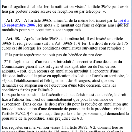
Par dérogation à l'alinéa 1er, la notification visée à l'article 39/69 peut avoir
lieu par porteur contre accusé de réception ou par télécopie. ».
Art. 37.
loi du
A l'article 39/68, alinéa 2, de la même loi, inséré par la
15 septembre 2006
, les mots « le montant des frais et dépens ainsi que les
modalités pour s'en acquitter; » sont supprimés.
Art. 38.
Après l'article 39/68 de la même loi, il est inséré un article
39/68-1, rédigé comme suit : « Art. 39/68-1. § 1er. Un droit de rôle de 175
euros est dû lorsque les conditions cumulatives suivantes sont remplies :
1° la partie requérante ne jouit pas du bénéfice du pro deo;
2° il s'agit : -soit, d'un recours introduit à l'encontre d'une décision du
Commissaire général aux réfugiés et aux apatrides ou de l'un de ses
adjoints, - soit, d'un recours en annulation introduit à l'encontre d'une
décision individuelle prise en application des lois sur l'accès au territoire, le
séjour, l'établissement et l'éloignement des étrangers, ainsi que des
demandes de suspension de l'exécution d'une telle décision, dans les
conditions fixées par l'alinéa 2.
Lorsque la suspension de l'exécution d'une décision est demandée, le droit,
fixé à l'alinéa 1er, n'est dû immédiatement que pour la demande de
suspension. Dans ce cas, le droit n'est dû pour la requête en annulation que
lors de l'introduction d'une demande de poursuite de la procédure, visée à
l'article 39/82, § 6, et est acquittée par la ou les personnes qui demandent la
poursuite de la procédure, sans préjudice du § 3.
Les requêtes en intervention visées à l'article 39/72, § 2, donnent lieu au
paiement d'un droit de rôle de 125 euros. § 2. Si le greffier en chef ou le