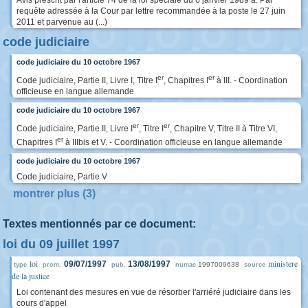
requête adressée à la Cour par lettre recommandée à la poste le 27 juin
2011 et parvenue au (...)
code judiciaire
code judiciaire du 10 octobre 1967
er
er
Code judiciaire, Partie II, Livre I, Titre I
, Chapitres I
à III. - Coordination
officieuse en langue allemande
code judiciaire du 10 octobre 1967
er
er
Code judiciaire, Partie II, Livre I
, Titre I
, Chapitre V, Titre II à Titre VI,
er
Chapitres I
à IIIbis et V. - Coordination officieuse en langue allemande
code judiciaire du 10 octobre 1967
Code judiciaire, Partie V
montrer plus (3)
Textes mentionnés par ce document:
loi du 09 juillet 1997
loi
ministere
09/07/1997
13/08/1997
1997009638
type
prom.
pub.
numac
source
de la justice
Loi contenant des mesures en vue de résorber l'arriéré judiciaire dans les
cours d'appel