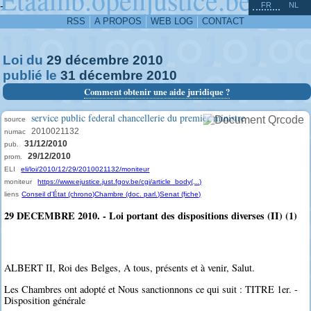
^
-
FR
NL
RSS
A PROPOS
WEB LOG
CONTACT
Loi du
29
décembre
2010
publié le
31
décembre
2010
Comment obtenir une aide juridique ?
service public federal chancellerie du premier ministre
source
2010021132
numac
31/12/2010
pub.
29/12/2010
prom.
ELI
eli/loi/2010/12/29/2010021132/moniteur
moniteur
https://www.ejustice.just.fgov.be/cgi/article_body(...)
liens
Conseil d'État (chrono)
Chambre (doc. parl.)
Senat (fiche)
29 DECEMBRE 2010. - Loi portant des dispositions diverses (II) (1)
ALBERT II, Roi des Belges, A tous, présents et à venir, Salut.
Les Chambres ont adopté et Nous sanctionnons ce qui suit : TITRE 1er. -
Disposition générale