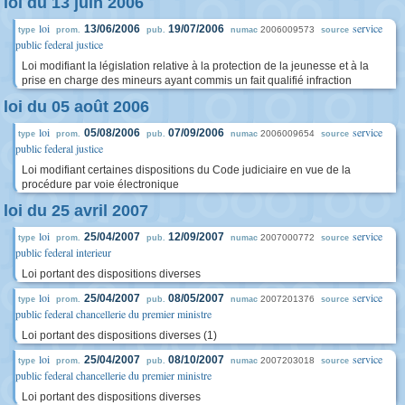
loi du 13 juin 2006
loi
service
13/06/2006
19/07/2006
2006009573
type
prom.
pub.
numac
source
public federal justice
Loi modifiant la législation relative à la protection de la jeunesse et à la
prise en charge des mineurs ayant commis un fait qualifié infraction
loi du 05 août 2006
loi
service
05/08/2006
07/09/2006
2006009654
type
prom.
pub.
numac
source
public federal justice
Loi modifiant certaines dispositions du Code judiciaire en vue de la
procédure par voie électronique
loi du 25 avril 2007
loi
service
25/04/2007
12/09/2007
2007000772
type
prom.
pub.
numac
source
public federal interieur
Loi portant des dispositions diverses
loi
service
25/04/2007
08/05/2007
2007201376
type
prom.
pub.
numac
source
public federal chancellerie du premier ministre
Loi portant des dispositions diverses (1)
loi
service
25/04/2007
08/10/2007
2007203018
type
prom.
pub.
numac
source
public federal chancellerie du premier ministre
Loi portant des dispositions diverses