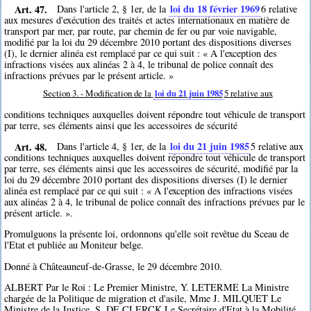
Art. 47.
loi du 18 février 1969
Dans l'article 2, § 1er, de la
6
relative
aux mesures d'exécution des traités et actes internationaux en matière de
transport par mer, par route, par chemin de fer ou par voie navigable,
modifié par la loi du 29 décembre 2010 portant des dispositions diverses
(I), le dernier alinéa est remplacé par ce qui suit : « A l'exception des
infractions visées aux alinéas 2 à 4, le tribunal de police connaît des
infractions prévues par le présent article. »
Section 3. - Modification de la
loi du 21 juin 1985
5
relative aux
conditions techniques auxquelles doivent répondre tout véhicule de transport
par terre, ses éléments ainsi que les accessoires de sécurité
Art. 48.
loi du 21 juin 1985
Dans l'article 4, § 1er, de la
5
relative aux
conditions techniques auxquelles doivent répondre tout véhicule de transport
par terre, ses éléments ainsi que les accessoires de sécurité, modifié par la
loi du 29 décembre 2010 portant des dispositions diverses (I) le dernier
alinéa est remplacé par ce qui suit : « A l'exception des infractions visées
aux alinéas 2 à 4, le tribunal de police connaît des infractions prévues par le
présent article. ».
Promulguons la présente loi, ordonnons qu'elle soit revêtue du Sceau de
l'Etat et publiée au Moniteur belge.
Donné à Châteauneuf-de-Grasse, le 29 décembre 2010.
ALBERT Par le Roi : Le Premier Ministre, Y. LETERME La Ministre
chargée de la Politique de migration et d'asile, Mme J. MILQUET Le
Ministre de la Justice, S. DE CLERCK Le Secrétaire d'Etat à la Mobilité,