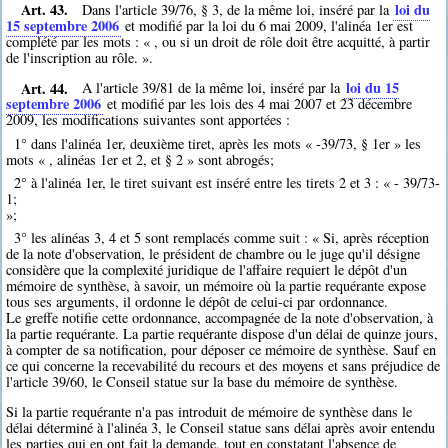
Art. 43.
loi du
Dans l'article 39/76, § 3, de la même loi, inséré par la
15 septembre 2006
et modifié par la loi du 6 mai 2009, l'alinéa 1er est
complété par les mots : « , ou si un droit de rôle doit être acquitté, à partir
de l'inscription au rôle. ».
Art. 44.
loi du 15
A l'article 39/81 de la même loi, inséré par la
septembre 2006
et modifié par les lois des 4 mai 2007 et 23 décembre
2009, les modifications suivantes sont apportées :
1° dans l'alinéa 1er, deuxième tiret, après les mots « -39/73, § 1er » les
mots « , alinéas 1er et 2, et § 2 » sont abrogés;
2° à l'alinéa 1er, le tiret suivant est inséré entre les tirets 2 et 3 : « - 39/73-
1;
»;
3° les alinéas 3, 4 et 5 sont remplacés comme suit : « Si, après réception
de la note d'observation, le président de chambre ou le juge qu'il désigne
considère que la complexité juridique de l'affaire requiert le dépôt d'un
mémoire de synthèse, à savoir, un mémoire où la partie requérante expose
tous ses arguments, il ordonne le dépôt de celui-ci par ordonnance.
Le greffe notifie cette ordonnance, accompagnée de la note d'observation, à
la partie requérante. La partie requérante dispose d'un délai de quinze jours,
à compter de sa notification, pour déposer ce mémoire de synthèse. Sauf en
ce qui concerne la recevabilité du recours et des moyens et sans préjudice de
l'article 39/60, le Conseil statue sur la base du mémoire de synthèse.
Si la partie requérante n'a pas introduit de mémoire de synthèse dans le
délai déterminé à l'alinéa 3, le Conseil statue sans délai après avoir entendu
les parties qui en ont fait la demande, tout en constatant l'absence de