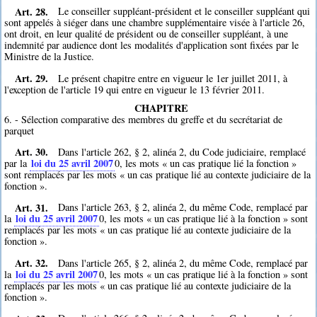
Art. 28.
Le conseiller suppléant-président et le conseiller suppléant qui
sont appelés à siéger dans une chambre supplémentaire visée à l'article 26,
ont droit, en leur qualité de président ou de conseiller suppléant, à une
indemnité par audience dont les modalités d'application sont fixées par le
Ministre de la Justice.
Art. 29.
Le présent chapitre entre en vigueur le 1er juillet 2011, à
l'exception de l'article 19 qui entre en vigueur le 13 février 2011.
CHAPITRE
6. - Sélection comparative des membres du greffe et du secrétariat de
parquet
Art. 30.
Dans l'article 262, § 2, alinéa 2, du Code judiciaire, remplacé
loi du 25 avril 2007
par la
0
, les mots « un cas pratique lié la fonction »
sont remplacés par les mots « un cas pratique lié au contexte judiciaire de la
fonction ».
Art. 31.
Dans l'article 263, § 2, alinéa 2, du même Code, remplacé par
loi du 25 avril 2007
la
0
, les mots « un cas pratique lié à la fonction » sont
remplacés par les mots « un cas pratique lié au contexte judiciaire de la
fonction ».
Art. 32.
Dans l'article 265, § 2, alinéa 2, du même Code, remplacé par
loi du 25 avril 2007
la
0
, les mots « un cas pratique lié à la fonction » sont
remplacés par les mots « un cas pratique lié au contexte judiciaire de la
fonction ».