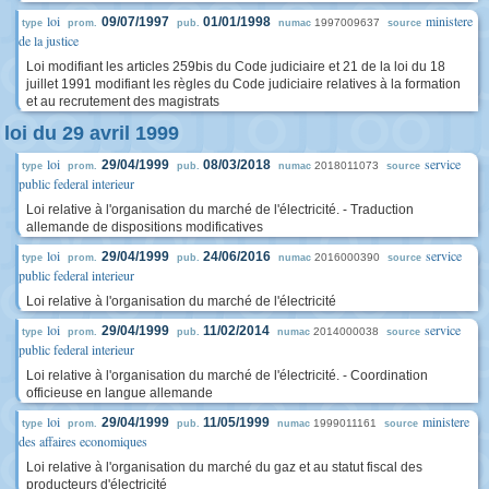
loi
ministere
09/07/1997
01/01/1998
1997009637
type
prom.
pub.
numac
source
de la justice
Loi modifiant les articles 259bis du Code judiciaire et 21 de la loi du 18
juillet 1991 modifiant les règles du Code judiciaire relatives à la formation
et au recrutement des magistrats
loi du 29 avril 1999
loi
service
29/04/1999
08/03/2018
2018011073
type
prom.
pub.
numac
source
public federal interieur
Loi relative à l'organisation du marché de l'électricité. - Traduction
allemande de dispositions modificatives
loi
service
29/04/1999
24/06/2016
2016000390
type
prom.
pub.
numac
source
public federal interieur
Loi relative à l'organisation du marché de l'électricité
loi
service
29/04/1999
11/02/2014
2014000038
type
prom.
pub.
numac
source
public federal interieur
Loi relative à l'organisation du marché de l'électricité. - Coordination
officieuse en langue allemande
loi
ministere
29/04/1999
11/05/1999
1999011161
type
prom.
pub.
numac
source
des affaires economiques
Loi relative à l'organisation du marché du gaz et au statut fiscal des
producteurs d'électricité