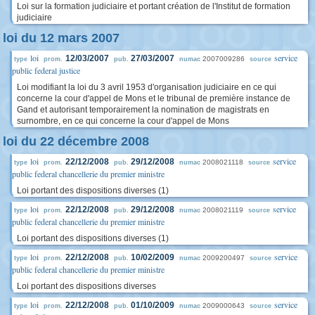
Loi sur la formation judiciaire et portant création de l'Institut de formation
judiciaire
loi du 12 mars 2007
loi
service
12/03/2007
27/03/2007
2007009286
type
prom.
pub.
numac
source
public federal justice
Loi modifiant la loi du 3 avril 1953 d'organisation judiciaire en ce qui
concerne la cour d'appel de Mons et le tribunal de première instance de
Gand et autorisant temporairement la nomination de magistrats en
surnombre, en ce qui concerne la cour d'appel de Mons
loi du 22 décembre 2008
loi
service
22/12/2008
29/12/2008
2008021118
type
prom.
pub.
numac
source
public federal chancellerie du premier ministre
Loi portant des dispositions diverses (1)
loi
service
22/12/2008
29/12/2008
2008021119
type
prom.
pub.
numac
source
public federal chancellerie du premier ministre
Loi portant des dispositions diverses (1)
loi
service
22/12/2008
10/02/2009
2009200497
type
prom.
pub.
numac
source
public federal chancellerie du premier ministre
Loi portant des dispositions diverses
loi
service
22/12/2008
01/10/2009
2009000643
type
prom.
pub.
numac
source