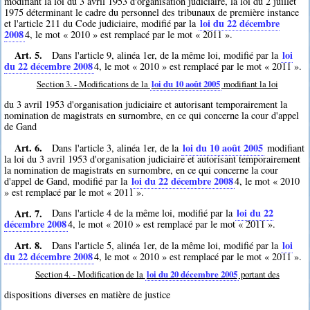
modifiant la loi du 3 avril 1953 d'organisation judiciaire, la loi du 2 juillet
1975 déterminant le cadre du personnel des tribunaux de première instance
loi du 22 décembre
et l'article 211 du Code judiciaire, modifié par la
2008
4
, le mot « 2010 » est remplacé par le mot « 2011 ».
Art. 5.
loi
Dans l'article 9, alinéa 1er, de la même loi, modifié par la
du 22 décembre 2008
4
, le mot « 2010 » est remplacé par le mot « 2011 ».
Section 3. - Modifications de la
loi du 10 août 2005
modifiant la loi
du 3 avril 1953 d'organisation judiciaire et autorisant temporairement la
nomination de magistrats en surnombre, en ce qui concerne la cour d'appel
de Gand
Art. 6.
loi du 10 août 2005
Dans l'article 3, alinéa 1er, de la
modifiant
la loi du 3 avril 1953 d'organisation judiciaire et autorisant temporairement
la nomination de magistrats en surnombre, en ce qui concerne la cour
loi du 22 décembre 2008
d'appel de Gand, modifié par la
4
, le mot « 2010
» est remplacé par le mot « 2011 ».
Art. 7.
loi du 22
Dans l'article 4 de la même loi, modifié par la
décembre 2008
4
, le mot « 2010 » est remplacé par le mot « 2011 ».
Art. 8.
loi
Dans l'article 5, alinéa 1er, de la même loi, modifié par la
du 22 décembre 2008
4
, le mot « 2010 » est remplacé par le mot « 2011 ».
Section 4. - Modification de la
loi du 20 décembre 2005
portant des
dispositions diverses en matière de justice