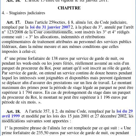
CHAPITRE
4. - Stagiaires judiciaires
Art. 17.
Dans l'article 259octies, § 8, alinéa 1er, du Code judiciaire,
loi du 31 janvier 2007
remplacé par la
2
, à la place du 3°, annulé par l'arrêt
n° 123/2008 de la Cour constitutionnelle, sont insérés les 3° et 4° rédigés
comme suit : « 3° les allocations, indemnités et rétributions
complémentaires de traitement attribuées au personnel des services publics
fédéraux, dans la même mesure et aux mêmes conditions que celles
imposées à celui-ci;
4° une prime forfaitaire de 138 euros par service de garde de nuit, ou
pendant les week-ends ou les jours fériés, réellement assumé au sein d'un
parquet du procureur du Roi, pour autant qu'il soit inscrit au rôle de garde.
Par service de garde, on entend un service continu de douze heures pendant
lequel les intéressés sont joignables et disponibles mais peuvent également
se déplacer afin d'assurer des prestations sur un lieu de travail. Le montant
maximum des primes pour la période de stage légale au parquet ne peut être
supérieur à 1 794 euros. En cas de prolongement du stage dans un parquet
du procureur du Roi, le montant ne peut être supérieur à 1 196 euros par
période de six mois. ».
Art. 18.
loi du 29
A l'article 357, § 2, du même Code, remplacé par la
avril 1999
et modifié par les lois des 15 juin 2001 et 27 décembre 2002, les
modifications suivantes sont apportées :
1° la première phrase de l'alinéa 1er est remplacée par ce qui suit : « Une
prime forfaitaire de 235,50 euros par service de garde de nuit, ou pendant