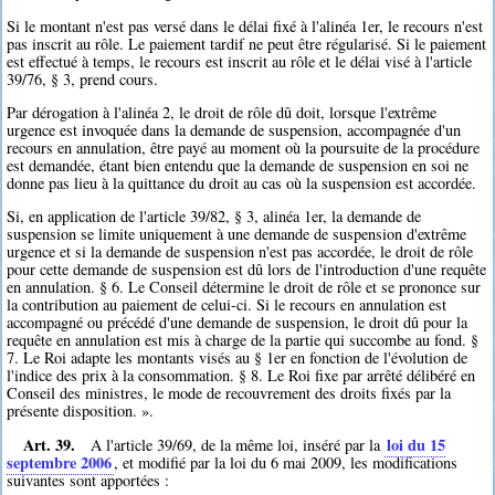
Si le montant n'est pas versé dans le délai fixé à l'alinéa 1er, le recours n'est
pas inscrit au rôle. Le paiement tardif ne peut être régularisé. Si le paiement
est effectué à temps, le recours est inscrit au rôle et le délai visé à l'article
39/76, § 3, prend cours.
Par dérogation à l'alinéa 2, le droit de rôle dû doit, lorsque l'extrême
urgence est invoquée dans la demande de suspension, accompagnée d'un
recours en annulation, être payé au moment où la poursuite de la procédure
est demandée, étant bien entendu que la demande de suspension en soi ne
donne pas lieu à la quittance du droit au cas où la suspension est accordée.
Si, en application de l'article 39/82, § 3, alinéa 1er, la demande de
suspension se limite uniquement à une demande de suspension d'extrême
urgence et si la demande de suspension n'est pas accordée, le droit de rôle
pour cette demande de suspension est dû lors de l'introduction d'une requête
en annulation. § 6. Le Conseil détermine le droit de rôle et se prononce sur
la contribution au paiement de celui-ci. Si le recours en annulation est
accompagné ou précédé d'une demande de suspension, le droit dû pour la
requête en annulation est mis à charge de la partie qui succombe au fond. §
7. Le Roi adapte les montants visés au § 1er en fonction de l'évolution de
l'indice des prix à la consommation. § 8. Le Roi fixe par arrêté délibéré en
Conseil des ministres, le mode de recouvrement des droits fixés par la
présente disposition. ».
Art. 39.
loi du 15
A l'article 39/69, de la même loi, inséré par la
septembre 2006
, et modifié par la loi du 6 mai 2009, les modifications
suivantes sont apportées :