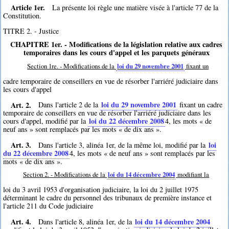
Article 1er.
La présente loi règle une matière visée à l'article 77 de la
Constitution.
TITRE 2. - Justice
CHAPITRE 1er. - Modifications de la législation relative aux cadres
temporaires dans les cours d'appel et les parquets généraux
Section 1re. - Modifications de la
loi du 29 novembre 2001
fixant un
cadre temporaire de conseillers en vue de résorber l'arriéré judiciaire dans
les cours d'appel
Art. 2.
loi du 29 novembre 2001
Dans l'article 2 de la
fixant un cadre
temporaire de conseillers en vue de résorber l'arriéré judiciaire dans les
loi du 22 décembre 2008
cours d'appel, modifié par la
4
, les mots « de
neuf ans » sont remplacés par les mots « de dix ans ».
Art. 3.
loi
Dans l'article 3, alinéa 1er, de la même loi, modifié par la
du 22 décembre 2008
4
, les mots « de neuf ans » sont remplacés par les
mots « de dix ans ».
Section 2. - Modifications de la
loi du 14 décembre 2004
modifiant la
loi du 3 avril 1953 d'organisation judiciaire, la loi du 2 juillet 1975
déterminant le cadre du personnel des tribunaux de première instance et
l'article 211 du Code judiciaire
Art. 4.
loi du 14 décembre 2004
Dans l'article 8, alinéa 1er, de la