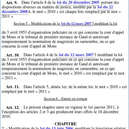
Art. 9.
loi du 20 décembre 2005
Dans l'article 8 de la
portant des
loi du 22
dispositions diverses en matière de justice, modifié par la
décembre 2008
4
, le mot « 2010 » est chaque fois remplacé par le mot «
2011 ».
Section 5. - Modifications de la
loi du 12 mars 2007
3
modifiant la loi
du 3 avril 1953 d'organisation judiciaire en ce qui concerne la cour d'appel
de Mons et le tribunal de première instance de Gand et autorisant
temporairement la nomination de magistrats en surnombre, en ce qui
concerne la cour d'appel de Mons
Art. 10.
loi du 12 mars 2007
Dans l'article 4 de la
3
modifiant la loi
du 3 avril 1953 d'organisation judiciaire en ce qui concerne la cour d'appel
de Mons et le tribunal de première instance de Gand et autorisant
temporairement la nomination de magistrats en surnombre, en ce qui
concerne la cour d'appel de Mons, le mot « 2010 » est remplacé par le mot
« 2011 ».
Art. 11.
Dans l'article 5, alinéa 1er, de la même loi, le mot « 2010 » est
remplacé par le mot « 2011 ».
Section 6. - Entrée en vigueur
Art. 12.
Le présent chapitre entre en vigueur le 1er janvier 2011, à
l'exception des articles 2 et 3 qui produisent leurs effets le 18 décembre
2010.
CHAPITRE
loi du 13 juin 2006
2. - Modification de la
modifiant la législation relative