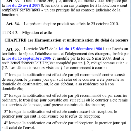
Art. 33.
Dans l'article 266, § 2, alinéa 2, du même Code, remplacé par
loi du 25 avril 2007
la
0
, les mots « un cas pratique lié à la fonction » sont
remplacés par les mots « un cas pratique lié au contexte judiciaire de la
fonction ».
Art. 34.
Le présent chapitre produit ses effets le 25 octobre 2010.
TITRE 3. - Migration et asile
CHAPITRE 1er Harmonisation et uniformisation du délai de recours
Art. 35.
loi du 15 décembre 1980
L'article 39/57 de la
1
sur l'accès au
territoire, le séjour, l'établissement et l'éloignement des étrangers, inséré par
loi du 15 septembre 2006
la
et modifié par la loi du 6 mai 2009, dont le
texte actuel formera le § 1er, est complété par un § 2, rédigé comme suit : «
§ 2. Les délais de recours visés au § 1er commencent à courir :
1° lorsque la notification est effectuée par pli recommandé contre accusé
de réception, le premier jour qui suit celui où le courrier a été présenté au
domicile du destinataire, ou, le cas échéant, à sa résidence ou à son
domicile élu;
2° lorsque la notification est effectuée par pli recommandé ou par courrier
ordinaire, le troisième jour ouvrable qui suit celui où le courrier a été remis
aux services de la poste, sauf preuve contraire du destinataire;
3° lorsque la notification est effectuée contre accusé de réception, le
premier jour qui suit la délivrance ou le refus de réception;
4° lorsque la notification est effectuée par télécopieur, le premier jour qui
suit celui de l'envoi.