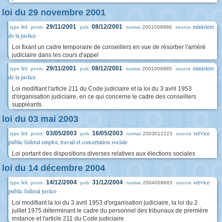
loi du 29 novembre 2001
loi
ministere
29/11/2001
08/12/2001
2001009986
type
prom.
pub.
numac
source
de la justice
Loi fixant un cadre temporaire de conseillers en vue de résorber l'arriéré
judiciaire dans les cours d'appel
loi
ministere
29/11/2001
08/12/2001
2001009985
type
prom.
pub.
numac
source
de la justice
Loi modifiant l'article 211 du Code judiciaire et la loi du 3 avril 1953
d'organisation judiciaire, en ce qui concerne le cadre des conseillers
suppléants
loi du 03 mai 2003
loi
service
03/05/2003
16/05/2003
2003012223
type
prom.
pub.
numac
source
public federal emploi, travail et concertation sociale
Loi portant des dispositions diverses relatives aux élections sociales
loi du 14 décembre 2004
loi
service
14/12/2004
31/12/2004
2004009883
type
prom.
pub.
numac
source
public federal justice
Loi modifiant la loi du 3 avril 1953 d'organisation judiciaire, la loi du 2
juillet 1975 déterminant le cadre du personnel des tribunaux de première
instance et l'article 211 du Code judiciaire