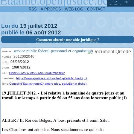
^
-
FR
NL
RSS
A PROPOS
WEB LOG
CONTACT
Loi du
19
juillet
2012
publié le
06
août
2012
Comment obtenir une aide juridique ?
service public federal personnel et organisation
source
2012002046
numac
06/08/2012
pub.
19/07/2012
prom.
ELI
eli/loi/2012/07/19/2012002046/moniteur
moniteur
https://www.ejustice.just.fgov.be/cgi/article_body(...)
liens
Conseil d'État (chrono)
Chambre (doc. parl.)
Senat (fiche)
19 JUILLET 2012. - Loi relative à la semaine de quatre jours et au
travail à mi-temps à partir de 50 ou 55 ans dans le secteur public (1)
ALBERT II, Roi des Belges, A tous, présents et à venir, Salut.
Les Chambres ont adopté et Nous sanctionnons ce qui suit :