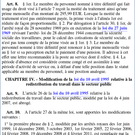
Art. 8.
§ 1er. Le membre du personnel nommé à titre définitif qui fait
usage du droit visé à l'article 7 reçoit la moitié du traitement ainsi qu'une
prime mensuelle d'un montant de 295,99 EUR. Lorsque la moitié du
traitement n'est pas entièrement payée, la prime visée à l'alinéa 1er est
réduite de façon proportionnelle. § 2. Par dérogation à l'article 30, § 1er, de
loi du 27 juin
l'arrêté royal du 28 novembre 1969 pris en exécution de la
1969
révisant l'arrêté- loi du 28 décembre 1944 concernant la sécurité
sociale des travailleurs, pour le calcul des cotisations de sécurité sociale, il
n'est pas tenu compte de la prime visée au § 1er. § 3. Le membre du
personnel nommé à titre définitif peut renoncer à la prime mensuelle visée
au § 1er si sa perception exclut le paiement d'une pension. Il adresse à cet
effet une lettre recommandée à la poste au service dont il relève. § 4. La
période d'absence est considérée comme congé et est assimilée à une
période d'activité de service ou, à défaut d'une telle position dans le statut
applicable au membre du personnel, à une position analogue.
CHAPITRE IV. - Modification de la
loi du 10 avril 1995
relative à la
redistribution du travail dans le secteur public
Art. 9.
loi du 10 avril 1995
L'article 26 de la
relative à la
redistribution du travail dans le secteur public, modifié par la loi du 4 juin
2007, est abrogé.
Art. 10.
A l'article 27 de la même loi, sont apportées les modifications
suivantes :
1° la première phrase du § 2, modifiée par les arrêtés royaux des 1er juin
1999, 14 décembre 2000, 3 octobre 2003, 1er février 2005, 22 février 2006,
14 février 2008, 19 décembre 2008 et 4 février 2011, est remplacée par la