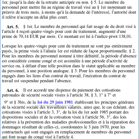
1er, jusqu'à la date de la retraite anticipée ou non. § 5. Le membre du
personnel peut mettre fin au régime de travail visé au § 1er moyennant un
préavis de trois mois, à moins qu'à la demande de l'intéressé, l'autorité dont
il relève n'accepte un délai plus court.
Art. 5.
§ 1er. Le membre du personnel qui fait usage de du droit visé à
l'article 4 reçoit quatre-vingts pour cent du traitement, augmenté d'une
prime de 70,14 EUR par mois. Ce montant est lié à l'indice-pivot 138,01.
Lorsque les quatre-vingts pour cent du traitement ne sont pas entièrement
payés, la prime visée à l'alinéa 1er est réduite de façon proportionnelle. § 2.
Pour les membres du personnel nommé à titre définitif, la période d'absence
est considérée comme congé et est assimilée à une période d'activité de
service ou, à défaut d'une telle position dans le statut applicable au membre
du personnel, à une position analogue. § 3. Pour les membres du personnel
engagés dans les liens d'un contrat de travail, l'exécution du contrat de
travail est suspendue pendant l'absence.
Art. 6.
Il est accordé une dispense du paiement des cotisations
patronales de sécurité sociale visées à l'article 38, § 3, 1° à 7° et
loi du 29 juin 1981
9° et § 3bis, de la
établissant les principes généraux
de la sécurité sociale des travailleurs salariés, ainsi que, le cas échéant, des
cotisations visées à l'article 3, 3°, de la loi du 1er août 1985 portant des
dispositions sociales et de la cotisation visée à l'article 56, 3°, des lois
relatives à la prévention des maladies professionnelles et à la réparation des
dommages résultant de celles-ci, coordonnées le 3 juin 1970, pour les
contractuels qui sont engagés en remplacement de membres du personnel
qui font usage du congé visé à l'article 4.