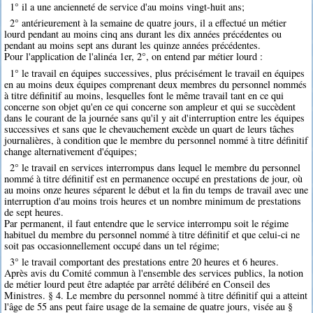
1° il a une ancienneté de service d'au moins vingt-huit ans;
2° antérieurement à la semaine de quatre jours, il a effectué un métier
lourd pendant au moins cinq ans durant les dix années précédentes ou
pendant au moins sept ans durant les quinze années précédentes.
Pour l'application de l'alinéa 1er, 2°, on entend par métier lourd :
1° le travail en équipes successives, plus précisément le travail en équipes
en au moins deux équipes comprenant deux membres du personnel nommés
à titre définitif au moins, lesquelles font le même travail tant en ce qui
concerne son objet qu'en ce qui concerne son ampleur et qui se succèdent
dans le courant de la journée sans qu'il y ait d'interruption entre les équipes
successives et sans que le chevauchement excède un quart de leurs tâches
journalières, à condition que le membre du personnel nommé à titre définitif
change alternativement d'équipes;
2° le travail en services interrompus dans lequel le membre du personnel
nommé à titre définitif est en permanence occupé en prestations de jour, où
au moins onze heures séparent le début et la fin du temps de travail avec une
interruption d'au moins trois heures et un nombre minimum de prestations
de sept heures.
Par permanent, il faut entendre que le service interrompu soit le régime
habituel du membre du personnel nommé à titre définitif et que celui-ci ne
soit pas occasionnellement occupé dans un tel régime;
3° le travail comportant des prestations entre 20 heures et 6 heures.
Après avis du Comité commun à l'ensemble des services publics, la notion
de métier lourd peut être adaptée par arrêté délibéré en Conseil des
Ministres. § 4. Le membre du personnel nommé à titre définitif qui a atteint
l'âge de 55 ans peut faire usage de la semaine de quatre jours, visée au §