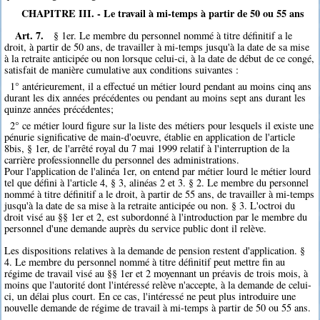
CHAPITRE III. - Le travail à mi-temps à partir de 50 ou 55 ans
Art. 7.
§ 1er. Le membre du personnel nommé à titre définitif a le
droit, à partir de 50 ans, de travailler à mi-temps jusqu'à la date de sa mise
à la retraite anticipée ou non lorsque celui-ci, à la date de début de ce congé,
satisfait de manière cumulative aux conditions suivantes :
1° antérieurement, il a effectué un métier lourd pendant au moins cinq ans
durant les dix années précédentes ou pendant au moins sept ans durant les
quinze années précédentes;
2° ce métier lourd figure sur la liste des métiers pour lesquels il existe une
pénurie significative de main-d'oeuvre, établie en application de l'article
8bis, § 1er, de l'arrêté royal du 7 mai 1999 relatif à l'interruption de la
carrière professionnelle du personnel des administrations.
Pour l'application de l'alinéa 1er, on entend par métier lourd le métier lourd
tel que défini à l'article 4, § 3, alinéas 2 et 3. § 2. Le membre du personnel
nommé à titre définitif a le droit, à partir de 55 ans, de travailler à mi-temps
jusqu'à la date de sa mise à la retraite anticipée ou non. § 3. L'octroi du
droit visé au §§ 1er et 2, est subordonné à l'introduction par le membre du
personnel d'une demande auprès du service public dont il relève.
Les dispositions relatives à la demande de pension restent d'application. §
4. Le membre du personnel nommé à titre définitif peut mettre fin au
régime de travail visé au §§ 1er et 2 moyennant un préavis de trois mois, à
moins que l'autorité dont l'intéressé relève n'accepte, à la demande de celui-
ci, un délai plus court. En ce cas, l'intéressé ne peut plus introduire une
nouvelle demande de régime de travail à mi-temps à partir de 50 ou 55 ans.