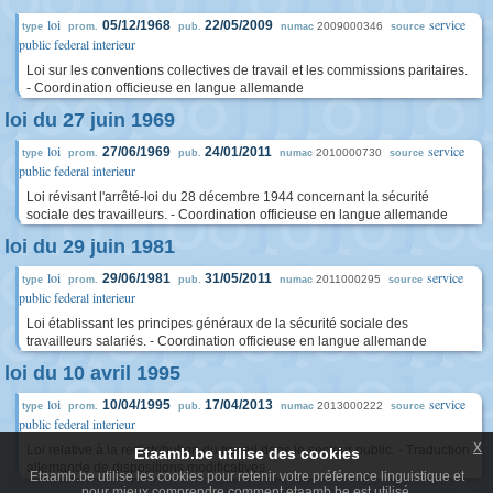
loi
service
05/12/1968
22/05/2009
2009000346
type
prom.
pub.
numac
source
public federal interieur
Loi sur les conventions collectives de travail et les commissions paritaires.
- Coordination officieuse en langue allemande
loi du 27 juin 1969
loi
service
27/06/1969
24/01/2011
2010000730
type
prom.
pub.
numac
source
public federal interieur
Loi révisant l'arrêté-loi du 28 décembre 1944 concernant la sécurité
sociale des travailleurs. - Coordination officieuse en langue allemande
loi du 29 juin 1981
loi
service
29/06/1981
31/05/2011
2011000295
type
prom.
pub.
numac
source
public federal interieur
Loi établissant les principes généraux de la sécurité sociale des
travailleurs salariés. - Coordination officieuse en langue allemande
loi du 10 avril 1995
loi
service
10/04/1995
17/04/2013
2013000222
type
prom.
pub.
numac
source
public federal interieur
x
Loi relative à la redistribution du travail dans le secteur public. - Traduction
Etaamb.be utilise des cookies
allemande de dispositions modificatives
Etaamb.be utilise les cookies pour retenir votre préférence linguistique et
pour mieux comprendre comment etaamb.be est utilisé.