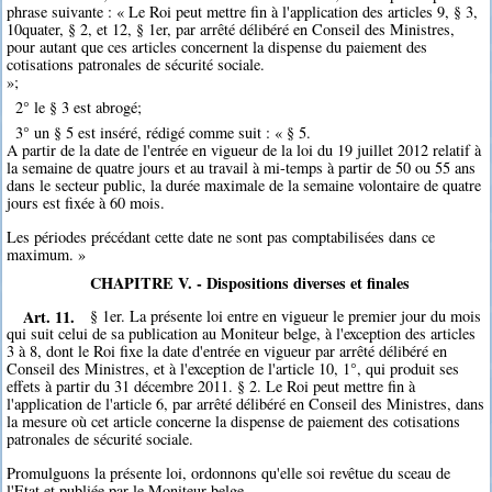
phrase suivante : « Le Roi peut mettre fin à l'application des articles 9, § 3,
10quater, § 2, et 12, § 1er, par arrêté délibéré en Conseil des Ministres,
pour autant que ces articles concernent la dispense du paiement des
cotisations patronales de sécurité sociale.
»;
2° le § 3 est abrogé;
3° un § 5 est inséré, rédigé comme suit : « § 5.
A partir de la date de l'entrée en vigueur de la loi du 19 juillet 2012 relatif à
la semaine de quatre jours et au travail à mi-temps à partir de 50 ou 55 ans
dans le secteur public, la durée maximale de la semaine volontaire de quatre
jours est fixée à 60 mois.
Les périodes précédant cette date ne sont pas comptabilisées dans ce
maximum. »
CHAPITRE V. - Dispositions diverses et finales
Art. 11.
§ 1er. La présente loi entre en vigueur le premier jour du mois
qui suit celui de sa publication au Moniteur belge, à l'exception des articles
3 à 8, dont le Roi fixe la date d'entrée en vigueur par arrêté délibéré en
Conseil des Ministres, et à l'exception de l'article 10, 1°, qui produit ses
effets à partir du 31 décembre 2011. § 2. Le Roi peut mettre fin à
l'application de l'article 6, par arrêté délibéré en Conseil des Ministres, dans
la mesure où cet article concerne la dispense de paiement des cotisations
patronales de sécurité sociale.
Promulguons la présente loi, ordonnons qu'elle soi revêtue du sceau de
l'Etat et publiée par le Moniteur belge.