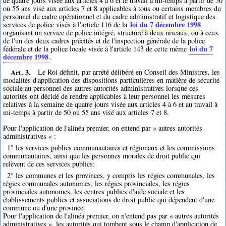
de quatre jours visée aux articles 4 à 6 et le travail à mi-temps à partir de 50
ou 55 ans visé aux articles 7 et 8 applicables à tous ou certains membres du
personnel du cadre opérationnel et du cadre administratif et logistique des
loi du 7 décembre 1998
services de police visés à l'article 116 de la
organisant un service de police intégré, structuré à deux niveaux, ou à ceux
de l'un des deux cadres précités et de l'inspection générale de la police
loi du 7
fédérale et de la police locale visée à l'article 143 de cette même
décembre 1998
.
Art. 3.
Le Roi définit, par arrêté délibéré en Conseil des Ministres, les
modalités d'application des dispositions particulières en matière de sécurité
sociale au personnel des autres autorités administratives lorsque ces
autorités ont décidé de rendre applicables à leur personnel les mesures
relatives à la semaine de quatre jours visée aux articles 4 à 6 et au travail à
mi-temps à partir de 50 ou 55 ans visé aux articles 7 et 8.
Pour l'application de l'alinéa premier, on entend par « autres autorités
administratives » :
1° les services publics communautaires et régionaux et les commissions
communautaires, ainsi que les personnes morales de droit public qui
relèvent de ces services publics;
2° les communes et les provinces, y compris les régies communales, les
régies communales autonomes, les régies provinciales, les régies
provinciales autonomes, les centres publics d'aide sociale et les
établissements publics et associations de droit public qui dépendent d'une
commune ou d'une province.
Pour l'application de l'alinéa premier, on n'entend pas par « autres autorités
administratives », les autorités qui tombent sous le champ d'application de