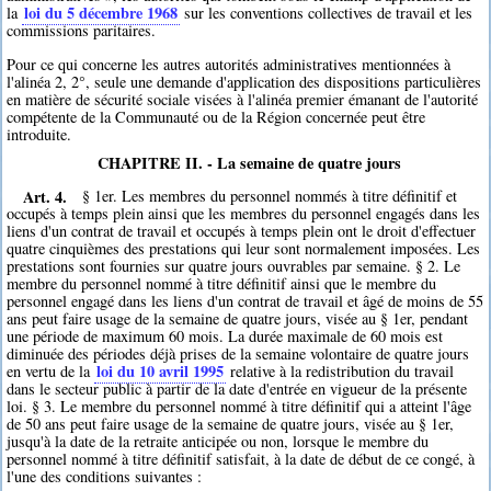
loi du 5 décembre 1968
la
sur les conventions collectives de travail et les
commissions paritaires.
Pour ce qui concerne les autres autorités administratives mentionnées à
l'alinéa 2, 2°, seule une demande d'application des dispositions particulières
en matière de sécurité sociale visées à l'alinéa premier émanant de l'autorité
compétente de la Communauté ou de la Région concernée peut être
introduite.
CHAPITRE II. - La semaine de quatre jours
Art. 4.
§ 1er. Les membres du personnel nommés à titre définitif et
occupés à temps plein ainsi que les membres du personnel engagés dans les
liens d'un contrat de travail et occupés à temps plein ont le droit d'effectuer
quatre cinquièmes des prestations qui leur sont normalement imposées. Les
prestations sont fournies sur quatre jours ouvrables par semaine. § 2. Le
membre du personnel nommé à titre définitif ainsi que le membre du
personnel engagé dans les liens d'un contrat de travail et âgé de moins de 55
ans peut faire usage de la semaine de quatre jours, visée au § 1er, pendant
une période de maximum 60 mois. La durée maximale de 60 mois est
diminuée des périodes déjà prises de la semaine volontaire de quatre jours
loi du 10 avril 1995
en vertu de la
relative à la redistribution du travail
dans le secteur public à partir de la date d'entrée en vigueur de la présente
loi. § 3. Le membre du personnel nommé à titre définitif qui a atteint l'âge
de 50 ans peut faire usage de la semaine de quatre jours, visée au § 1er,
jusqu'à la date de la retraite anticipée ou non, lorsque le membre du
personnel nommé à titre définitif satisfait, à la date de début de ce congé, à
l'une des conditions suivantes :