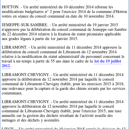
HOTTON. - Un arrêté ministériel du 10 décembre 2014 réforme les
modifications budgétaires n° 2 pour l'exercice 2014 de la commune d'Hotton
votées en séance du conseil communal en date du 10 novembre 2014.
JEMEPPE-SUR-SAMBRE. - Un arrêté ministériel du 19 janvier 2015
n'approuve pas la délibération du conseil communal de Jemeppe-sur-Sambre
du 22 décembre 2014 relative à la fixation du statut pécuniaire applicable
aux grades légaux à partir du 1er janvier 2015.
LIBRAMONT. - Un arrêté ministériel du 11 décembre 2014 approuve la
délibération du conseil communal de Libramont du 12 novembre 2014
relative à la modification du statut administratif du personnel concernant le
loi du 19 juillet
travail à mi-temps à partir de 55 ans dans le cadre de la
2012
.
LIBRAMONT-CHEVIGNY. - Un arrêté ministériel du 11 décembre 2014
approuve la délibération du 12 novembre 2014 par laquelle le conseil
communal de Libramont-Chevigny établit, pour les exercices 2015 à 2018,
une redevance pour la capture et la garde des chiens errants par les services
communaux.
LIBRAMONT-CHEVIGNY. - Un arrêté ministériel du 11 décembre 2014
approuve la délibération du 12 novembre 2014 par laquelle le conseil
communal de Libramont-Chevigny établit, pour l'exercice 2015, une taxe
annuelle sur la gestion des déchets résultant de l'activité usuelle des
ménages et des déchets y assimilés.
LIEGE. - Un arrêté ministériel du 19 janvier 2015 annule la décision du 12