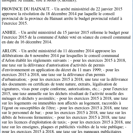
PROVINCE DU HAINAUT. - Un arrêté ministériel du 22 janvier 2015
approuve la résolution du 18 décembre 2014 par laquelle le conseil
provincial de la province du Hainaut arrête le budget provincial relatif à
l'exercice 2015.
ANHEE. - Un arrêté ministériel du 15 janvier 2015 réforme le budget pour
l'exercice 2015 de la commune d'Anhée voté en séance du conseil communal
en date du 16 décembre 2014.
ARLON. - Un arrêté ministériel du 11 décembre 2014 approuve les
délibérations du 6 novembre 2014 par lesquelles le conseil communal
d'Arlon établit les règlements suivants : - pour les exercices 2015 à 2018,
une taxe sur la délivrance d'autorisation d'activités de permis
d'environnement en application du décret du 11 mars 1999; - pour les
exercices 2015 à 2018, une taxe sur la délivrance d'un permis
d'urbanisation; - pour les exercices 2015 à 2018, une taxe sur la délivrance
des documents ou certificats de toute nature, extraits, légalisation de
signatures, visas pour copie conforme, autorisations, etc.; - pour l'exercice
2015, une taxe annuelle sur les déchets résultant de l'activité usuelle des
ménages et déchets y assimilés; - pour les exercices 2015 à 2018, une taxe
sur les logements ou immeubles non affectés au logement, raccordés à
l'égout ou susceptibles de l'être; - pour les exercices 2015 à 2018, une taxe
sur le personnel de bar; - pour les exercices 2015 à 2018, une taxe sur les
débits de boissons fermentées; - pour les exercices 2015 à 2018, une taxe
sur les licences d'exploitation de taxis; - pour les exercices 2015 à 2018, une
taxe sur les enseignes, plaques et publicités visibles de la voie publique; -
pour les exercices 2015 à 2018, une taxe sur les panneaux publicitaires