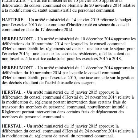
FLEMALLE. - Un arrêté ministériel du 15 janvier 2015 approuve la
délibération du conseil communal de Flémalle du 20 novembre 2014 relative
à la modification du statut administratif du personnel communal.
HASTIERE. - Un arrêté ministériel du 14 janvier 2015 réforme le budget
pour l'exercice 2015 de la commune d'Hastière voté en séance du conseil
communal en date du 17 décembre 2014.
HERBEUMONT. - Un arrêté ministériel du 10 décembre 2014 approuve les
délibérations du 10 novembre 2014 par lesquelles le conseil communal
d'Herbeumont établit les règlements suivants : - une taxe sur le séjour, pour
l'exercice 2015; - une taxe sur les secondes résidences, qu'elles soient ou
non inscrites à la matrice cadastrale, pour les exercices 2015 à 2018.
HERBEUMONT. - Un arrêté ministériel du 11 décembre 2014 approuve la
délibération du 10 novembre 2014 par laquelle le conseil communal
d'Herbeumont établit, pour l'exercice 2015, une taxe annuelle sur la gestion
des déchets résultant de l'activité usuelle des usagers.
HERSTAL. - Un arrêté ministériel du 15 janvier 2015 approuve la
délibération du conseil communal d'Herstal du 24 novembre 2014 relative à
la modification du règlement portant intervention dans certains frais de
transport des membres du personnel communal, nouvellement intitulé «
Règlement portant intervention dans certains frais de déplacement des
membres du personnel communal ».
HERSTAL. - Un arrêté ministériel du 15 janvier 2015 approuve la
délibération du conseil communal d'Herstal du 24 novembre 2014 relative à
la modification du règlement de travail du personnel communal.