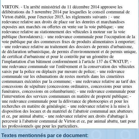
VIRTON. - Un arrêté ministériel du 11 décembre 2014 approuve les
délibérations du 3 novembre 2014 par lesquelles le conseil communal de
Virton établit, pour l'exercice 2015, les règlements suivants : - une
redevance relative aux droits de place sur les denrées et marchandises
exposées aux marchés ou offertes en vente sur la voie publique; - une
redevance relative au stationnement des véhicules à moteur sur la voie
publique (horodateurs); - une redevance communale pour l'occupation de la
voie publique par des commerces fixes de produits alimentaires à emporter;
- une redevance relative au traitement des dossiers de permis d'urbanisme,
de déclaration urbanistique, de permis d'environnement et de permis unique,
de certificat d'urbanisme et pour le contrôle par un géomètre de
l'implantation d'un bâtiment conformément à l'article 137 du CWATUP; -
une redevance communale sur l'enlèvement et la conservation des véhicules
saisis par la police ou déplacés par mesure de police; - une redevance
communale sur les exhumations de restes mortels dans les cimetières
communaux exécutées par la commune; - une redevance relative au tarif des
concessions de sépulture (concessions ordinaires, concessions pour urnes
funéraires, concessions en columbarium); - une redevance communale pour
l'intervention des services communaux en matière de propreté publique; -
une redevance communale pour la délivrance de photocopies et pour les
recherches en matière de généalogie; - une redevance relative à la mise à
disposition des locaux et du matériel de l'abattoir communal aux abatteurs
et ce, par animal abattu; - une redevance relative aux droits d'abattage à
percevoir à l'abattoir communal de Virton et ce, par animal abattu, tant pour
les professionnels que pour les particuliers.
Textes mentionnés par ce document: