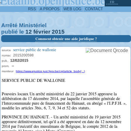
^
-
FR
RSS
A PROPOS
WEB LOG
CONTACT
Arrêté Ministériel
publié le
12
février
2015
Comment obtenir une aide juridique ?
service public de wallonie
source
2015200598
numac
12/02/2015
pub.
--
prom.
moniteur
https://www.ejustice.just.fgov.be/cgi/article_body(...)
SERVICE PUBLIC DE WALLONIE
Pouvoirs locaux Un arrêté ministériel du 22 janvier 2015 approuve la
délibération du 17 décembre 2014, par laquelle l'assemblée générale de
l'Intercommunale pure de financement du Hainaut, en abrégé « l'I.P.F.H. »,
modifie les articles 3bis, 6, 7, 9, 34 et 52 des statuts.
PROVINCE DU HAINAUT. - Un arrêté ministériel du 19 janvier 2015
approuve définitivement, tel qu'il a été approuvé en date du 12 novembre
2014 par l'exécutif des musulmans de Belgique, le compte 2012 de la
mosquée Al Imane, sise à Mons (Cuesmes).