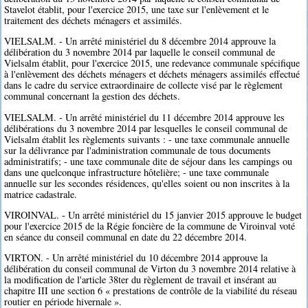
Stavelot établit, pour l'exercice 2015, une taxe sur l'enlèvement et le
traitement des déchets ménagers et assimilés.
VIELSALM. - Un arrêté ministériel du 8 décembre 2014 approuve la
délibération du 3 novembre 2014 par laquelle le conseil communal de
Vielsalm établit, pour l'exercice 2015, une redevance communale spécifique
à l'enlèvement des déchets ménagers et déchets ménagers assimilés effectué
dans le cadre du service extraordinaire de collecte visé par le règlement
communal concernant la gestion des déchets.
VIELSALM. - Un arrêté ministériel du 11 décembre 2014 approuve les
délibérations du 3 novembre 2014 par lesquelles le conseil communal de
Vielsalm établit les règlements suivants : - une taxe communale annuelle
sur la délivrance par l'administration communale de tous documents
administratifs; - une taxe communale dite de séjour dans les campings ou
dans une quelconque infrastructure hôtelière; - une taxe communale
annuelle sur les secondes résidences, qu'elles soient ou non inscrites à la
matrice cadastrale.
VIROINVAL. - Un arrêté ministériel du 15 janvier 2015 approuve le budget
pour l'exercice 2015 de la Régie foncière de la commune de Viroinval voté
en séance du conseil communal en date du 22 décembre 2014.
VIRTON. - Un arrêté ministériel du 10 décembre 2014 approuve la
délibération du conseil communal de Virton du 3 novembre 2014 relative à
la modification de l'article 38ter du règlement de travail et insérant au
chapitre III une section 6 « prestations de contrôle de la viabilité du réseau
routier en période hivernale ».