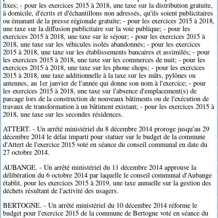
fixes; - pour les exercices 2015 à 2018, une taxe sur la distribution gratuite,
à domicile, d'écrits et d'échantillons non adressés, qu'ils soient publicitaires
ou émanant de la presse régionale gratuite; - pour les exercices 2015 à 2018,
une taxe sur la diffusion publicitaire sur la voie publique; - pour les
exercices 2015 à 2018, une taxe sur le séjour; - pour les exercices 2015 à
2018, une taxe sur les véhicules isolés abandonnés; - pour les exercices
2015 à 2018, une taxe sur les établissements bancaires et assimilés; - pour
les exercices 2015 à 2018, une taxe sur les commerces de nuit; - pour les
exercices 2015 à 2018, une taxe sur les phone shops; - pour les exercices
2015 à 2018, une taxe additionnelle à la taxe sur les mâts, pylônes ou
antennes, au 1er janvier de l'année qui donne son nom à l'exercice; - pour
les exercices 2015 à 2018, une taxe sur l'absence d'emplacement(s) de
parcage lors de la construction de nouveaux bâtiments ou de l'exécution de
travaux de transformation à un bâtiment existant; - pour les exercices 2015 à
2018, une taxe sur les secondes résidences.
ATTERT. - Un arrêté ministériel du 8 décembre 2014 proroge jusqu'au 29
décembre 2014 le délai imparti pour statuer sur le budget de la commune
d'Attert de l'exercice 2015 voté en séance du conseil communal en date du
27 octobre 2014.
AUBANGE. - Un arrêté ministériel du 11 décembre 2014 approuve la
délibération du 6 octobre 2014 par laquelle le conseil communal d'Aubange
établit, pour les exercices 2015 à 2019, une taxe annuelle sur la gestion des
déchets résultant de l'activité des usagers.
BERTOGNE. - Un arrêté ministériel du 10 décembre 2014 réforme le
budget pour l'exercice 2015 de la commune de Bertogne voté en séance du