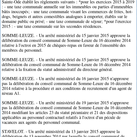
Sainte-Ode établit les règlements suivants : *pour les exercices 2015 à 2019
: - une taxe communale annuelle sur les immeubles ou parties d'immeubles
bâtis inoccupés; - une taxe communale visant les commerces de frites, hot-
dogs, beignets et autres comestibles analogues à emporter, établis sur le
domaine public ou privé; - une taxe communale de séjour; *pour l'exercice
2015 : - une taxe communale sur les secondes résidences.
SOMME-LEUZE. - Un arrêté ministériel du 15 janvier 2015 approuve la
délibération du conseil communal de Somme-Leuze du 16 décembre 2014
relative à l'octroi en 2015 de chèques-repas en faveur de l'ensemble des
membres du personnel.
SOMME-LEUZE. - Un arrêté ministériel du 15 janvier 2015 approuve la
délibération du conseil communal de Somme-Leuze du 16 décembre 2014
relative à la fixation du statut administratif du directeur général.
SOMME-LEUZE. - Un arrêté ministériel du 16 janvier 2015 n'approuve
pas la délibération du conseil communal de Somme-Leuze du 16 décembre
2014 relative à la procédure et aux conditions de recrutement d'un agent de
niveau A1.
SOMME-LEUZE. - Un arrêté ministériel du 19 janvier 2015 n'approuve
pas la délibération du conseil communal de Somme-Leuze du 16 décembre
2014 modifiant les articles 23 du statut pécuniaire et 21 des dispositions
applicables au personnel contractuel relatifs à l'octroi d'un pécule de
vacances aux agents du personnel communal.
STAVELOT. - Un arrêté ministériel du 13 janvier 2015 approuve la
délibération du 13 novembre 2014 par laquelle le conseil communal de