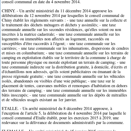
conseil communal en date du 4 novembre 2014.
CHINY. - Un arrêté ministériel du 11 décembre 2014 approuve les
délibérations du 12 novembre 2014 par lesquelles le conseil communal de
Chiny établit les règlements suivants : - une taxe annuelle sur la collecte et
le traitement des déchets ménagers et déchets y assimilés; - une taxe
communale annuelle sur les secondes résidences, qu'elles soient ou non
inscrites à la matrice cadastrale; - une taxe communale annuelle sur les
logements ou immeubles non affectés au logement, raccordés ou
susceptibles d'être raccordés à l'égout; - une taxe communale sur les
carrières; - une taxe communale sur les inhumations, dispersions de cendres
et mises en columbarium; - une taxe communale annuelle sur les terrains de
camping en exploitation établis sur le territoire de la commune à charge de
toute personne physique ou morale exploitant un terrain de camping; - une
taxe communale indirecte sur la distribution gratuite, à domicile, d'écrits et
d'échantillons non adressés, qu'ils soient publicitaires ou émanant de la
presse régionale gratuite; - une taxe communale annuelle sur les véhicules
isolés, abandonnés ou visibles d'une voie publique; - une taxe sur le
placement de tentes, caravanes mobiles et remorques d'habitation en dehors
des terrains de camping; - une taxe communale annuelle sur les immeubles
bâtis inoccupés; - une taxe communale annuelle sur les dépôts de mitrailles
et de véhicules usagés existant au 1er janvier.
ETALLE. - Un arrêté ministériel du 8 décembre 2014 approuve, à
l'exception de l'article 5, la délibération du 4 novembre 2014 par laquelle le
conseil communal d'Etalle établit, pour les exercices 2015 à 2019, une
redevance sur la délivrance de documents administratifs par la commune.