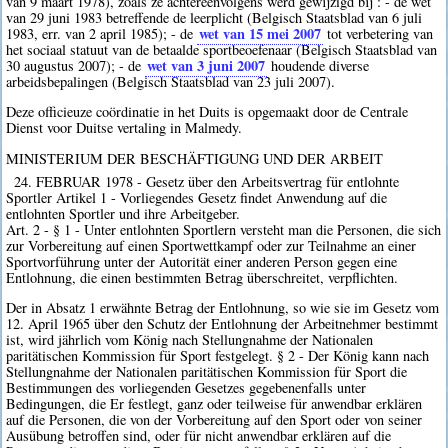
van 9 maart 1978), zoals ze achtereenvolgens werd gewijzigd bij : - de wet
van 29 juni 1983 betreffende de leerplicht (Belgisch Staatsblad van 6 juli
wet van 15 mei 2007
1983, err. van 2 april 1985); - de
tot verbetering van
het sociaal statuut van de betaalde sportbeoefenaar (Belgisch Staatsblad van
wet van 3 juni 2007
30 augustus 2007); - de
houdende diverse
arbeidsbepalingen (Belgisch Staatsblad van 23 juli 2007).
Deze officieuze coördinatie in het Duits is opgemaakt door de Centrale
Dienst voor Duitse vertaling in Malmedy.
MINISTERIUM DER BESCHÄFTIGUNG UND DER ARBEIT
24. FEBRUAR 1978 - Gesetz über den Arbeitsvertrag für entlohnte
Sportler Artikel 1 - Vorliegendes Gesetz findet Anwendung auf die
entlohnten Sportler und ihre Arbeitgeber.
Art. 2 - § 1 - Unter entlohnten Sportlern versteht man die Personen, die sich
zur Vorbereitung auf einen Sportwettkampf oder zur Teilnahme an einer
Sportvorführung unter der Autorität einer anderen Person gegen eine
Entlohnung, die einen bestimmten Betrag überschreitet, verpflichten.
Der in Absatz 1 erwähnte Betrag der Entlohnung, so wie sie im Gesetz vom
12. April 1965 über den Schutz der Entlohnung der Arbeitnehmer bestimmt
ist, wird jährlich vom König nach Stellungnahme der Nationalen
paritätischen Kommission für Sport festgelegt. § 2 - Der König kann nach
Stellungnahme der Nationalen paritätischen Kommission für Sport die
Bestimmungen des vorliegenden Gesetzes gegebenenfalls unter
Bedingungen, die Er festlegt, ganz oder teilweise für anwendbar erklären
auf die Personen, die von der Vorbereitung auf den Sport oder von seiner
Ausübung betroffen sind, oder für nicht anwendbar erklären auf die