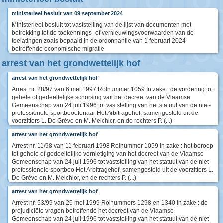
ministerieel besluit van 09 september 2024
Ministerieel besluit tot vaststelling van de lijst van documenten met
betrekking tot de toekennings- of vernieuwingsvoorwaarden van de
toelatingen zoals bepaald in de ordonnantie van 1 februari 2024
betreffende economische migratie
arrest van het grondwettelijk hof
arrest van het grondwettelijk hof
Arrest nr. 28/97 van 6 mei 1997 Rolnummer 1059 In zake : de vordering tot
gehele of gedeeltelijke schorsing van het decreet van de Vlaamse
Gemeenschap van 24 juli 1996 tot vaststelling van het statuut van de niet-
professionele sportbeoefenaar Het Arbitragehof, samengesteld uit de
voorzitters L. De Gréve en M. Melchior, en de rechters P. (...)
arrest van het grondwettelijk hof
Arrest nr. 11/98 van 11 februari 1998 Rolnummer 1059 In zake : het beroep
tot gehele of gedeeltelijke vernietiging van het decreet van de Vlaamse
Gemeenschap van 24 juli 1996 tot vaststelling van het statuut van de niet-
professionele sportbeo Het Arbitragehof, samengesteld uit de voorzitters L.
De Grève en M. Melchior, en de rechters P. (...)
arrest van het grondwettelijk hof
Arrest nr. 53/99 van 26 mei 1999 Rolnummers 1298 en 1340 In zake : de
prejudiciële vragen betreffende het decreet van de Vlaamse
Gemeenschap van 24 juli 1996 tot vaststelling van het statuut van de niet-