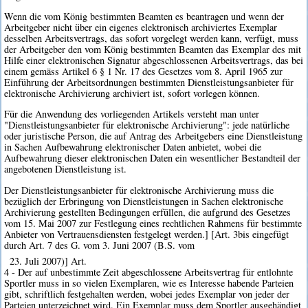
Wenn die vom König bestimmten Beamten es beantragen und wenn der
Arbeitgeber nicht über ein eigenes elektronisch archiviertes Exemplar
desselben Arbeitsvertrags, das sofort vorgelegt werden kann, verfügt, muss
der Arbeitgeber den vom König bestimmten Beamten das Exemplar des mit
Hilfe einer elektronischen Signatur abgeschlossenen Arbeitsvertrags, das bei
einem gemäss Artikel 6 § 1 Nr. 17 des Gesetzes vom 8. April 1965 zur
Einführung der Arbeitsordnungen bestimmten Dienstleistungsanbieter für
elektronische Archivierung archiviert ist, sofort vorlegen können.
Für die Anwendung des vorliegenden Artikels versteht man unter
"Dienstleistungsanbieter für elektronische Archivierung": jede natürliche
oder juristische Person, die auf Antrag des Arbeitgebers eine Dienstleistung
in Sachen Aufbewahrung elektronischer Daten anbietet, wobei die
Aufbewahrung dieser elektronischen Daten ein wesentlicher Bestandteil der
angebotenen Dienstleistung ist.
Der Dienstleistungsanbieter für elektronische Archivierung muss die
bezüglich der Erbringung von Dienstleistungen in Sachen elektronische
Archivierung gestellten Bedingungen erfüllen, die aufgrund des Gesetzes
vom 15. Mai 2007 zur Festlegung eines rechtlichen Rahmens für bestimmte
Anbieter von Vertrauensdiensten festgelegt werden.] [Art. 3bis eingefügt
durch Art. 7 des G. vom 3. Juni 2007 (B.S. vom
23. Juli 2007)] Art.
4 - Der auf unbestimmte Zeit abgeschlossene Arbeitsvertrag für entlohnte
Sportler muss in so vielen Exemplaren, wie es Interesse habende Parteien
gibt, schriftlich festgehalten werden, wobei jedes Exemplar von jeder der
Parteien unterzeichnet wird. Ein Exemplar muss dem Sportler ausgehändigt