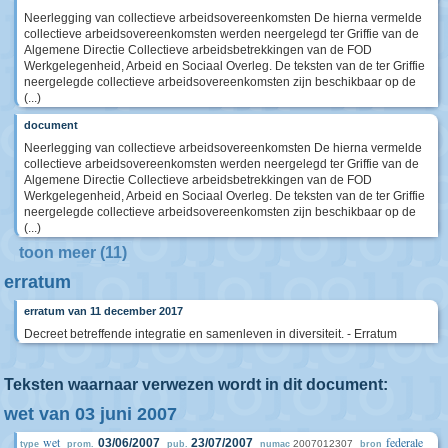
Neerlegging van collectieve arbeidsovereenkomsten De hierna vermelde
collectieve arbeidsovereenkomsten werden neergelegd ter Griffie van de
Algemene Directie Collectieve arbeidsbetrekkingen van de FOD
Werkgelegenheid, Arbeid en Sociaal Overleg. De teksten van de ter Griffie
neergelegde collectieve arbeidsovereenkomsten zijn beschikbaar op de
(...)
document
Neerlegging van collectieve arbeidsovereenkomsten De hierna vermelde
collectieve arbeidsovereenkomsten werden neergelegd ter Griffie van de
Algemene Directie Collectieve arbeidsbetrekkingen van de FOD
Werkgelegenheid, Arbeid en Sociaal Overleg. De teksten van de ter Griffie
neergelegde collectieve arbeidsovereenkomsten zijn beschikbaar op de
(...)
toon meer (11)
erratum
erratum van 11 december 2017
Decreet betreffende integratie en samenleven in diversiteit. - Erratum
Teksten waarnaar verwezen wordt in dit document:
wet van 03 juni 2007
wet
federale
03/06/2007
23/07/2007
2007012307
type
prom.
pub.
numac
bron