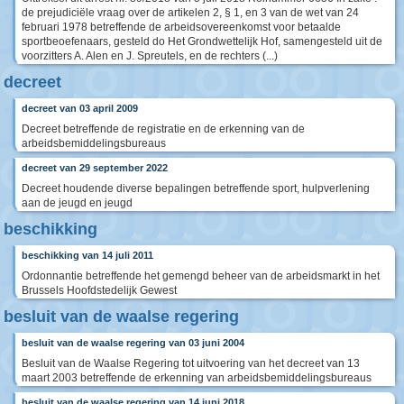
de prejudiciële vraag over de artikelen 2, § 1, en 3 van de wet van 24
februari 1978 betreffende de arbeidsovereenkomst voor betaalde
sportbeoefenaars, gesteld do Het Grondwettelijk Hof, samengesteld uit de
voorzitters A. Alen en J. Spreutels, en de rechters (...)
decreet
decreet van 03 april 2009
Decreet betreffende de registratie en de erkenning van de
arbeidsbemiddelingsbureaus
decreet van 29 september 2022
Decreet houdende diverse bepalingen betreffende sport, hulpverlening
aan de jeugd en jeugd
beschikking
beschikking van 14 juli 2011
Ordonnantie betreffende het gemengd beheer van de arbeidsmarkt in het
Brussels Hoofdstedelijk Gewest
besluit van de waalse regering
besluit van de waalse regering van 03 juni 2004
Besluit van de Waalse Regering tot uitvoering van het decreet van 13
maart 2003 betreffende de erkenning van arbeidsbemiddelingsbureaus
besluit van de waalse regering van 14 juni 2018