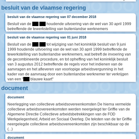
besluit van de vlaamse regering
besluit van de vlaamse regering van 07 december 2018
Besluit van de
****
****
houdende uitvoering van de wet van 30 april 1999
betreffende de tewerkstelling van buitenlandse werknemers
besluit van de vlaamse regering van 01 juni 2018
Besluit van de
****
****
tot wijziging van het koninklijk besluit van 9 juni
1999 houdende uitvoering van de wet van 30 april 1999 betreffende de
tewerkstelling van buitenlandse werknemers, wat betreft de invoering van
de gecombineerde procedure, en tot opheffing van het koninklijk besluit
van 3 augustus 2012 betreffende de regels voor het indienen van de
aanvragen en het afleveren van voorlopige arbeidsvergunning in het
kader van de aanvraag door een buitenlandse werknemer ter verkrijgen
van een "
****
blauwe kaart"
document
document
Neerlegging van collectieve arbeidsovereenkomsten De hierna vermelde
collectieve arbeidsovereenkomsten werden neergelegd ter Griffie van de
Algemene Directie Collectieve arbeidsbetrekkingen van de FOD
Werkgelegenheid, Arbeid en Sociaal Overleg. De teksten van de ter Griffie
neergelegde collectieve arbeidsovereenkomsten zijn beschikbaar op de
(...)
document