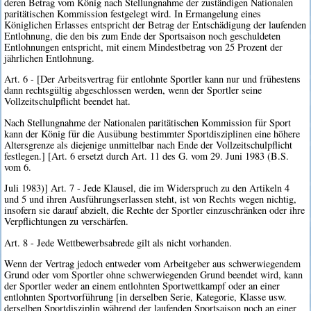
deren Betrag vom König nach Stellungnahme der zuständigen Nationalen
paritätischen Kommission festgelegt wird. In Ermangelung eines
Königlichen Erlasses entspricht der Betrag der Entschädigung der laufenden
Entlohnung, die den bis zum Ende der Sportsaison noch geschuldeten
Entlohnungen entspricht, mit einem Mindestbetrag von 25 Prozent der
jährlichen Entlohnung.
Art. 6 - [Der Arbeitsvertrag für entlohnte Sportler kann nur und frühestens
dann rechtsgültig abgeschlossen werden, wenn der Sportler seine
Vollzeitschulpflicht beendet hat.
Nach Stellungnahme der Nationalen paritätischen Kommission für Sport
kann der König für die Ausübung bestimmter Sportdisziplinen eine höhere
Altersgrenze als diejenige unmittelbar nach Ende der Vollzeitschulpflicht
festlegen.] [Art. 6 ersetzt durch Art. 11 des G. vom 29. Juni 1983 (B.S.
vom 6.
Juli 1983)] Art. 7 - Jede Klausel, die im Widerspruch zu den Artikeln 4
und 5 und ihren Ausführungserlassen steht, ist von Rechts wegen nichtig,
insofern sie darauf abzielt, die Rechte der Sportler einzuschränken oder ihre
Verpflichtungen zu verschärfen.
Art. 8 - Jede Wettbewerbsabrede gilt als nicht vorhanden.
Wenn der Vertrag jedoch entweder vom Arbeitgeber aus schwerwiegendem
Grund oder vom Sportler ohne schwerwiegenden Grund beendet wird, kann
der Sportler weder an einem entlohnten Sportwettkampf oder an einer
entlohnten Sportvorführung [in derselben Serie, Kategorie, Klasse usw.
derselben Sportdisziplin während der laufenden Sportsaison noch an einer