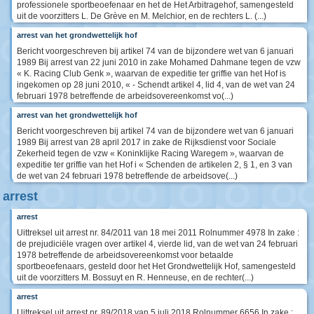
professionele sportbeoefenaar en het de Het Arbitragehof, samengesteld
uit de voorzitters L. De Grève en M. Melchior, en de rechters L. (...)
arrest van het grondwettelijk hof
Bericht voorgeschreven bij artikel 74 van de bijzondere wet van 6 januari
1989 Bij arrest van 22 juni 2010 in zake Mohamed Dahmane tegen de vzw
« K. Racing Club Genk », waarvan de expeditie ter griffie van het Hof is
ingekomen op 28 juni 2010, « - Schendt artikel 4, lid 4, van de wet van 24
februari 1978 betreffende de arbeidsovereenkomst vo(...)
arrest van het grondwettelijk hof
Bericht voorgeschreven bij artikel 74 van de bijzondere wet van 6 januari
1989 Bij arrest van 28 april 2017 in zake de Rijksdienst voor Sociale
Zekerheid tegen de vzw « Koninklijke Racing Waregem », waarvan de
expeditie ter griffie van het Hof i « Schenden de artikelen 2, § 1, en 3 van
de wet van 24 februari 1978 betreffende de arbeidsove(...)
arrest
arrest
Uittreksel uit arrest nr. 84/2011 van 18 mei 2011 Rolnummer 4978 In zake :
de prejudiciële vragen over artikel 4, vierde lid, van de wet van 24 februari
1978 betreffende de arbeidsovereenkomst voor betaalde
sportbeoefenaars, gesteld door het Het Grondwettelijk Hof, samengesteld
uit de voorzitters M. Bossuyt en R. Henneuse, en de rechter(...)
arrest
Uittreksel uit arrest nr. 89/2018 van 5 juli 2018 Rolnummer 6656 In zake :