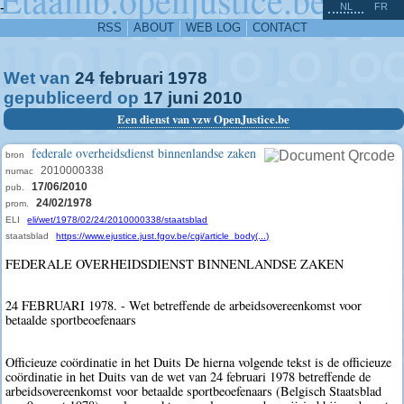
^
-
NL
FR
RSS
ABOUT
WEB LOG
CONTACT
Wet van
24
februari
1978
gepubliceerd op
17
juni
2010
Een dienst van vzw OpenJustice.be
federale overheidsdienst binnenlandse zaken
bron
2010000338
numac
17/06/2010
pub.
24/02/1978
prom.
ELI
eli/wet/1978/02/24/2010000338/staatsblad
staatsblad
https://www.ejustice.just.fgov.be/cgi/article_body(...)
FEDERALE OVERHEIDSDIENST BINNENLANDSE ZAKEN
24 FEBRUARI 1978. - Wet betreffende de arbeidsovereenkomst voor
betaalde sportbeoefenaars
Officieuze coördinatie in het Duits De hierna volgende tekst is de officieuze
coördinatie in het Duits van de wet van 24 februari 1978 betreffende de
arbeidsovereenkomst voor betaalde sportbeoefenaars (Belgisch Staatsblad