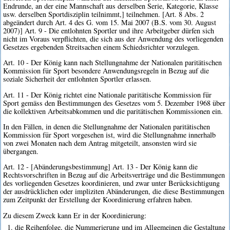
Endrunde, an der eine Mannschaft aus derselben Serie, Kategorie, Klasse
usw. derselben Sportdisziplin teilnimmt,] teilnehmen. [Art. 8 Abs. 2
abgeändert durch Art. 4 des G. vom 15. Mai 2007 (B.S. vom 30. August
2007)] Art. 9 - Die entlohnten Sportler und ihre Arbeitgeber dürfen sich
nicht im Voraus verpflichten, die sich aus der Anwendung des vorliegenden
Gesetzes ergebenden Streitsachen einem Schiedsrichter vorzulegen.
Art. 10 - Der König kann nach Stellungnahme der Nationalen paritätischen
Kommission für Sport besondere Anwendungsregeln in Bezug auf die
soziale Sicherheit der entlohnten Sportler erlassen.
Art. 11 - Der König richtet eine Nationale paritätische Kommission für
Sport gemäss den Bestimmungen des Gesetzes vom 5. Dezember 1968 über
die kollektiven Arbeitsabkommen und die paritätischen Kommissionen ein.
In den Fällen, in denen die Stellungnahme der Nationalen paritätischen
Kommission für Sport vorgesehen ist, wird die Stellungnahme innerhalb
von zwei Monaten nach dem Antrag mitgeteilt, ansonsten wird sie
übergangen.
Art. 12 - [Abänderungsbestimmung] Art. 13 - Der König kann die
Rechtsvorschriften in Bezug auf die Arbeitsverträge und die Bestimmungen
des vorliegenden Gesetzes koordinieren, und zwar unter Berücksichtigung
der ausdrücklichen oder impliziten Abänderungen, die diese Bestimmungen
zum Zeitpunkt der Erstellung der Koordinierung erfahren haben.
Zu diesem Zweck kann Er in der Koordinierung:
1. die Reihenfolge, die Nummerierung und im Allgemeinen die Gestaltung