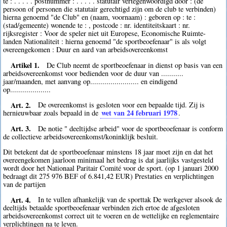
te : . . . . . postnummer : . . . . . statutair vertegenwoordigd door : (de
persoon of personen die statutair gerechtigd zijn om de club te verbinden)
hierna genoemd "de Club" en (naam, voornaam) : geboren op : te :
(stad/gemeente) wonende te : , postcode : nr. identiteitskaart : nr.
rijksregister : Voor de speler niet uit Europese, Economische Ruimte-
landen Nationaliteit : hierna genoemd "de sportbeoefenaar" is als volgt
overeengekomen : Duur en aard van arbeidsovereenkomst
Artikel 1.
De Club neemt de sportbeoefenaar in dienst op basis van een
arbeidsovereenkomst voor bedienden voor de duur van ...........
jaar/maanden, met aanvang op........................ en eindigend
op....................
Art. 2.
De overeenkomst is gesloten voor een bepaalde tijd. Zij is
wet van 24 februari 1978
hernieuwbaar zoals bepaald in de
.
Art. 3.
De notie " deeltijdse arbeid" voor de sportbeoefenaar is conform
de collectieve arbeidsovereenkomst/koninklijk besluit.
Dit betekent dat de sportbeoefenaar minstens 18 jaar moet zijn en dat het
overeengekomen jaarloon minimaal het bedrag is dat jaarlijks vastgesteld
wordt door het Nationaal Paritair Comité voor de sport. (op 1 januari 2000
bedraagt dit 275 976 BEF of 6.841,42 EUR) Prestaties en verplichtingen
van de partijen
Art. 4.
In te vullen afhankelijk van de sporttak De werkgever alsook de
deeltijds betaalde sportbeoefenaar verbinden zich ertoe de afgesloten
arbeidsovereenkomst correct uit te voeren en de wettelijke en reglementaire
verplichtingen na te leven.