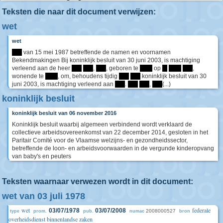
Teksten die naar dit document verwijzen:
wet
wet
****
van 15 mei 1987 betreffende de namen en voornamen
Bekendmakingen Bij koninklijk besluit van 30 juni 2003, is machtiging
verleend aan de heer
****
****
,
****
, geboren te
*****
op
**
*****
****
,
wonende te
*****
, om, behoudens tijdig
****
****
koninklijk besluit van 30
juni 2003, is machtiging verleend aan
****
.
****
****
,
****
(...)
koninklijk besluit
koninklijk besluit van 06 november 2016
Koninklijk besluit waarbij algemeen verbindend wordt verklaard de
collectieve arbeidsovereenkomst van 22 december 2014, gesloten in het
Paritair Comité voor de Vlaamse welzijns- en gezondheidssector,
betreffende de loon- en arbeidsvoorwaarden in de vergunde kinderopvang
van baby's en peuters
Teksten waarnaar verwezen wordt in dit document:
wet van 03 juli 1978
wet
federale
03/07/1978
03/07/2008
2008000527
type
prom.
pub.
numac
bron
overheidsdienst binnenlandse zaken