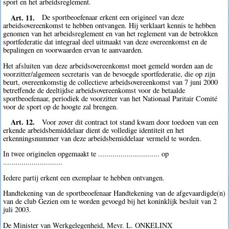
sport en het arbeidsreglement.
Art. 11.
De sportbeoefenaar erkent een origineel van deze
arbeidsovereenkomst te hebben ontvangen. Hij verklaart kennis te hebben
genomen van het arbeidsreglement en van het reglement van de betrokken
sportfederatie dat integraal deel uitmaakt van deze overeenkomst en de
bepalingen en voorwaarden ervan te aanvaarden.
Het afsluiten van deze arbeidsovereenkomst moet gemeld worden aan de
voorzitter/algemeen secretaris van de bevoegde sportfederatie, die op zijn
beurt, overeenkomstig de collectieve arbeidsovereenkomst van 7 juni 2000
betreffende de deeltijdse arbeidsovereenkomst voor de betaalde
sportbeoefenaar, periodiek de voorzitter van het Nationaal Paritair Comité
voor de sport op de hoogte zal brengen.
Art. 12.
Voor zover dit contract tot stand kwam door toedoen van een
erkende arbeidsbemiddelaar dient de volledige identiteit en het
erkenningsnummer van deze arbeidsbemiddelaar vermeld te worden.
In twee originelen opgemaakt te .............................. op
.............................
Iedere partij erkent een exemplaar te hebben ontvangen.
Handtekening van de sportbeoefenaar Handtekening van de afgevaardigde(n)
van de club Gezien om te worden gevoegd bij het koninklijk besluit van 2
juli 2003.
De Minister van Werkgelegenheid, Mevr. L. ONKELINX