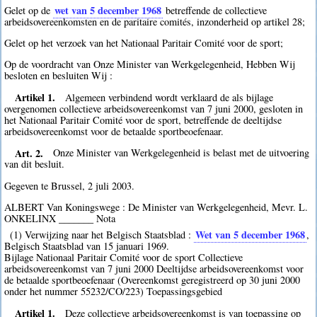
wet van 5 december 1968
Gelet op de
betreffende de collectieve
arbeidsovereenkomsten en de paritaire comités, inzonderheid op artikel 28;
Gelet op het verzoek van het Nationaal Paritair Comité voor de sport;
Op de voordracht van Onze Minister van Werkgelegenheid, Hebben Wij
besloten en besluiten Wij :
Artikel 1.
Algemeen verbindend wordt verklaard de als bijlage
overgenomen collectieve arbeidsovereenkomst van 7 juni 2000, gesloten in
het Nationaal Paritair Comité voor de sport, betreffende de deeltijdse
arbeidsovereenkomst voor de betaalde sportbeoefenaar.
Art. 2.
Onze Minister van Werkgelegenheid is belast met de uitvoering
van dit besluit.
Gegeven te Brussel, 2 juli 2003.
ALBERT Van Koningswege : De Minister van Werkgelegenheid, Mevr. L.
ONKELINX _______ Nota
Wet van 5 december 1968
(1) Verwijzing naar het Belgisch Staatsblad :
,
Belgisch Staatsblad van 15 januari 1969.
Bijlage Nationaal Paritair Comité voor de sport Collectieve
arbeidsovereenkomst van 7 juni 2000 Deeltijdse arbeidsovereenkomst voor
de betaalde sportbeoefenaar (Overeenkomst geregistreerd op 30 juni 2000
onder het nummer 55232/CO/223) Toepassingsgebied
Artikel 1.
Deze collectieve arbeidsovereenkomst is van toepassing op