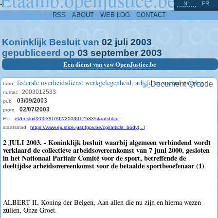
^
-
NL
FR
RSS
ABOUT
WEB LOG
CONTACT
Koninklijk Besluit van
02
juli
2003
gepubliceerd op
03
september
2003
Een dienst van vzw OpenJustice.be
federale overheidsdienst werkgelegenheid, arbeid en sociaal overleg
bron
2003012533
numac
03/09/2003
pub.
02/07/2003
prom.
ELI
eli/besluit/2003/07/02/2003012533/staatsblad
staatsblad
https://www.ejustice.just.fgov.be/cgi/article_body(...)
2 JULI 2003. - Koninklijk besluit waarbij algemeen verbindend wordt
verklaard de collectieve arbeidsovereenkomst van 7 juni 2000, gesloten
in het Nationaal Paritair Comité voor de sport, betreffende de
deeltijdse arbeidsovereenkomst voor de betaalde sportbeoefenaar (1)
ALBERT II, Koning der Belgen, Aan allen die nu zijn en hierna wezen
zullen, Onze Groet.