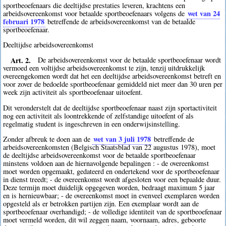
sportbeoefenaars die deeltijdse prestaties leveren, krachtens een
wet van 24
arbeidsovereenkomst voor betaalde sportbeoefenaars volgens de
februari 1978
betreffende de arbeidsovereenkomst van de betaalde
sportbeoefenaar.
Deeltijdse arbeidsovereenkomst
Art. 2.
De arbeidsovereenkomst voor de betaalde sportbeoefenaar wordt
vermoed een voltijdse arbeidsovereenkomst te zijn, tenzij uitdrukkelijk
overeengekomen wordt dat het een deeltijdse arbeidsovereenkomst betreft en
voor zover de bedoelde sportbeoefenaar gemiddeld niet meer dan 30 uren per
week zijn activiteit als sportbeoefenaar uitoefent.
Dit veronderstelt dat de deeltijdse sportbeoefenaar naast zijn sportactiviteit
nog een activiteit als loontrekkende of zelfstandige uitoefent of als
regelmatig student is ingeschreven in een onderwijsinstelling.
wet van 3 juli 1978
Zonder afbreuk te doen aan de
betreffende de
arbeidsovereenkomsten (Belgisch Staatsblad van 22 augustus 1978), moet
de deeltijdse arbeidsovereenkomst voor de betaalde sportbeoefenaar
minstens voldoen aan de hiernavolgende bepalingen : - de overeenkomst
moet worden opgemaakt, gedateerd en ondertekend voor de sportbeoefenaar
in dienst treedt; - de overeenkomst wordt afgesloten voor een bepaalde duur.
Deze termijn moet duidelijk opgegeven worden, bedraagt maximum 5 jaar
en is hernieuwbaar; - de overeenkomst moet in evenveel exemplaren worden
opgesteld als er betrokken partijen zijn. Een exemplaar wordt aan de
sportbeoefenaar overhandigd; - de volledige identiteit van de sportbeoefenaar
moet vermeld worden, dit wil zeggen naam, voornaam, adres, geboorte