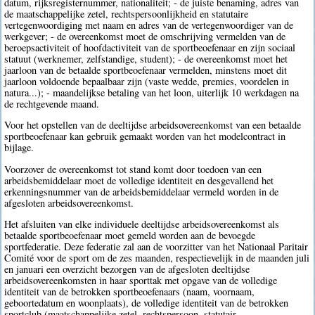
datum, rijksregisternummer, nationaliteit; - de juiste benaming, adres van
de maatschappelijke zetel, rechtspersoonlijkheid en statutaire
vertegenwoordiging met naam en adres van de vertegenwoordiger van de
werkgever; - de overeenkomst moet de omschrijving vermelden van de
beroepsactiviteit of hoofdactiviteit van de sportbeoefenaar en zijn sociaal
statuut (werknemer, zelfstandige, student); - de overeenkomst moet het
jaarloon van de betaalde sportbeoefenaar vermelden, minstens moet dit
jaarloon voldoende bepaalbaar zijn (vaste wedde, premies, voordelen in
natura...); - maandelijkse betaling van het loon, uiterlijk 10 werkdagen na
de rechtgevende maand.
Voor het opstellen van de deeltijdse arbeidsovereenkomst van een betaalde
sportbeoefenaar kan gebruik gemaakt worden van het modelcontract in
bijlage.
Voorzover de overeenkomst tot stand komt door toedoen van een
arbeidsbemiddelaar moet de volledige identiteit en desgevallend het
erkenningsnummer van de arbeidsbemiddelaar vermeld worden in de
afgesloten arbeidsovereenkomst.
Het afsluiten van elke individuele deeltijdse arbeidsovereenkomst als
betaalde sportbeoefenaar moet gemeld worden aan de bevoegde
sportfederatie. Deze federatie zal aan de voorzitter van het Nationaal Paritair
Comité voor de sport om de zes maanden, respectievelijk in de maanden juli
en januari een overzicht bezorgen van de afgesloten deeltijdse
arbeidsovereenkomsten in haar sporttak met opgave van de volledige
identiteit van de betrokken sportbeoefenaars (naam, voornaam,
geboortedatum en woonplaats), de volledige identiteit van de betrokken
sportclub (maatschappelijke zetel, rechtspersoon, statutair