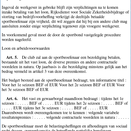
Ingeval de werkgever in gebreke blijft zijn verplichtingen na te komen
inzake betaling van het loon, Rijksdienst voor Sociale Zekerheidsbijdrage of
storting van bedrijfsvoorheffing verkrijgt de deeltijds betaalde
sportbeoefenaar zijn vrijheid, dit wil zeggen dat hij bij een andere club mag
aansluiten zonder enige verplichting tegenover zijn vroegere werkgever.
In voorkomend geval moet de door de sportbond vastgelegde procedure
worden nageleefd.
Loon en arbeidsvoorwaarden
Art. 5.
De club zal aan de sportbeoefenaar een bezoldiging betalen,
bestaande uit het vast loon, de diverse premies en andere contractuele
voordelen in natura. Op jaarbasis is die bezoldiging minstens gelijk aan het
bedrag vermeld in artikel 3 van deze overeenkomst.
Het budget besteed aan de sportbeoefenaar bedraagt, ten informatieve titel :
Voor het 1e seizoen BEF of EUR Voor het 2e seizoen BEF of EUR Voor
het 3e seizoen BEF of EUR
Art. 6.
Het vast en gewaarborgd maandloon bedraagt : tijdens het 1e
seizoen : . . . . . BEF of . . . . . EUR tijdens het 2e seizoen : . . . . . BEF of
. . . . . EUR tijdens het 3e seizoen : . . . . . BEF of . . . . . EUR
Daarenboven wordt overeengekomen toe te kennen : volgende variabele
resultatenpremies : . . . . . volgende contractuele voordelen in natura : . . . . .
De sportbeoefenaar moet de belastingsheffingen en afhoudingen van sociaal
recht dragen, overeenkomstig de betreffende wettelijke bepalingen.