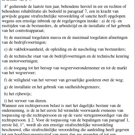
4° gedurende de laatste tien jaar, behoudens herstel in eer en rechten of
behoudens rehabilitatie als bedoeld in paragraaf 7, een in kracht van
gewijsde gegane strafrechtelijke veroordeling of sanctie heeft opgelopen
wegens een ernstige inbreuk op de regelgevingen inzake : a) de rij- en
rusttijden van de bestuurders, de arbeidstijd en de installatie of het gebruik
van het controleapparaat;
b) de maximaal toegelaten massa en de maximaal toegelaten afmetingen
van de bedrijfsvoertuigen;
c) de vakbekwaamheid, de opleiding en de nascholing van bestuurders;
d) de technische staat van de bedrijfsvoertuigen en de technische keuring
van motorvoertuigen;
e) de toegang tot het beroep van wegvervoerondernemer en tot de markt
van het wegvervoer;
f) de veiligheid van het vervoer van gevaarlijke goederen over de weg;
g) de installatie en het gebruik van snelheidsbegrenzers;
h) het rijbewijs;
i) het vervoer van dieren.
Wanneer een rechtspersoon belast is met het dagelijks bestuur van de
onderneming, is de in het eerste lid vermelde voorwaarde eveneens van
toepassing op die rechtspersoon en op de vaste vertegenwoordiger van die
rechtspersoon. § 2. Voor de toepassing van de bepalingen van paragraaf 1,
eerste lid, 1°, wordt als een ernstige strafrechtelijke veroordeling
beschouwd, elke strafrechtelijke veroordeling die aanleiding heeft gegeven
tot een hoofdgevangenisstraf van meer dan zes maanden of tot een