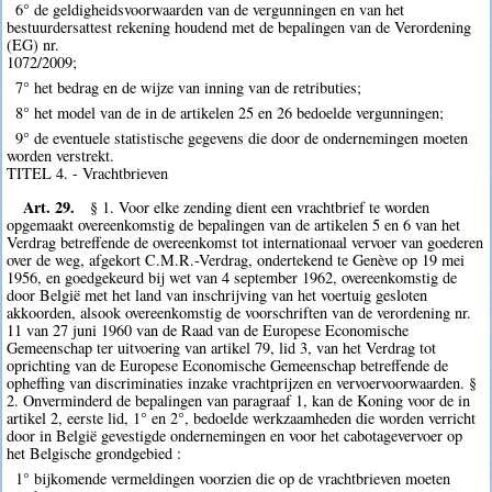
6° de geldigheidsvoorwaarden van de vergunningen en van het
bestuurdersattest rekening houdend met de bepalingen van de Verordening
(EG) nr.
1072/2009;
7° het bedrag en de wijze van inning van de retributies;
8° het model van de in de artikelen 25 en 26 bedoelde vergunningen;
9° de eventuele statistische gegevens die door de ondernemingen moeten
worden verstrekt.
TITEL 4. - Vrachtbrieven
Art. 29.
§ 1. Voor elke zending dient een vrachtbrief te worden
opgemaakt overeenkomstig de bepalingen van de artikelen 5 en 6 van het
Verdrag betreffende de overeenkomst tot internationaal vervoer van goederen
over de weg, afgekort C.M.R.-Verdrag, ondertekend te Genève op 19 mei
1956, en goedgekeurd bij wet van 4 september 1962, overeenkomstig de
door België met het land van inschrijving van het voertuig gesloten
akkoorden, alsook overeenkomstig de voorschriften van de verordening nr.
11 van 27 juni 1960 van de Raad van de Europese Economische
Gemeenschap ter uitvoering van artikel 79, lid 3, van het Verdrag tot
oprichting van de Europese Economische Gemeenschap betreffende de
opheffing van discriminaties inzake vrachtprijzen en vervoervoorwaarden. §
2. Onverminderd de bepalingen van paragraaf 1, kan de Koning voor de in
artikel 2, eerste lid, 1° en 2°, bedoelde werkzaamheden die worden verricht
door in België gevestigde ondernemingen en voor het cabotagevervoer op
het Belgische grondgebied :
1° bijkomende vermeldingen voorzien die op de vrachtbrieven moeten