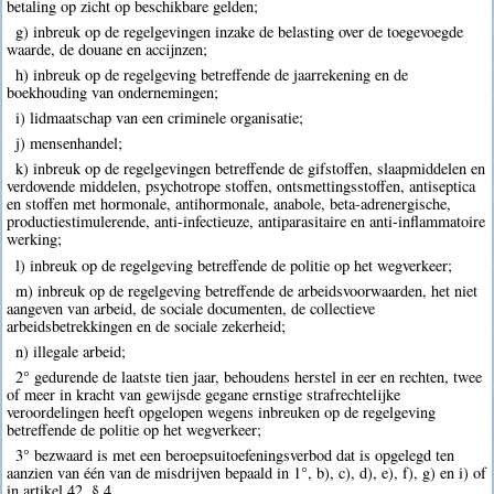
betaling op zicht op beschikbare gelden;
g) inbreuk op de regelgevingen inzake de belasting over de toegevoegde
waarde, de douane en accijnzen;
h) inbreuk op de regelgeving betreffende de jaarrekening en de
boekhouding van ondernemingen;
i) lidmaatschap van een criminele organisatie;
j) mensenhandel;
k) inbreuk op de regelgevingen betreffende de gifstoffen, slaapmiddelen en
verdovende middelen, psychotrope stoffen, ontsmettingsstoffen, antiseptica
en stoffen met hormonale, antihormonale, anabole, beta-adrenergische,
productiestimulerende, anti-infectieuze, antiparasitaire en anti-inflammatoire
werking;
l) inbreuk op de regelgeving betreffende de politie op het wegverkeer;
m) inbreuk op de regelgeving betreffende de arbeidsvoorwaarden, het niet
aangeven van arbeid, de sociale documenten, de collectieve
arbeidsbetrekkingen en de sociale zekerheid;
n) illegale arbeid;
2° gedurende de laatste tien jaar, behoudens herstel in eer en rechten, twee
of meer in kracht van gewijsde gegane ernstige strafrechtelijke
veroordelingen heeft opgelopen wegens inbreuken op de regelgeving
betreffende de politie op het wegverkeer;
3° bezwaard is met een beroepsuitoefeningsverbod dat is opgelegd ten
aanzien van één van de misdrijven bepaald in 1°, b), c), d), e), f), g) en i) of
in artikel 42, § 4.