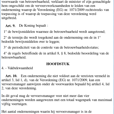
voorwaarde van betrouwbaarheid, verklaart de minister of zijn gemachtigde
hem ongeschikt om de vervoerswerkzaamheden te leiden van een
onderneming waarop de Verordening (EG) nr. 1071/2009 rechtstreeks van
toepassing is of waarop de toepassing van deze verordening werd
uitgebreid.
Art. 9.
De Koning bepaalt :
1° de bewijsmiddelen waarmee de betrouwbaarheid wordt aangetoond;
2° de termijn die wordt toegekend aan de onderneming om de in 1°
bedoelde bewijsmiddelen over te leggen;
3° de periodiciteit van de controle van de betrouwbaarheidsstatus;
4° de regels betreffende de in artikel 8, § 8, bedoelde beoordeling van de
betrouwbaarheid.
HOOFDSTUK
4. - Vakbekwaamheid
Art. 10.
Een onderneming die niet voldoet aan de vereisten vermeld in
artikel 3, lid 1, d), van de Verordening (EG) nr. 1071/2009, kan een
vervoersmanager aanwijzen onder de voorwaarden bepaald bij artikel 4, lid
2, van deze verordening.
In dit geval mag de vervoersmanager voor niet meer dan vier
ondernemingen worden aangewezen met een totaal wagenpark van maximaal
vijftig voertuigen.
Het aantal ondernemingen waarin hij vervoersmanager is in de