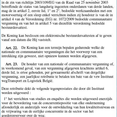
in de zin van richtlijn 2003/109/EG van de Raad van 25 november 2003
betreffende de status van langdurig ingezeten onderdanen van derde landen,
mag de in artikel 2, eerste lid, 1° en 2°, bedoelde werkzaamheden met een
motorvoertuig of een sleep enkel verrichten indien zij houdster is van de in
artikel 4 van de Verordening (EG) nr. 1072/2009 bedoelde communautaire
vergunning en van het in artikel 5 van diezelfde verordening bedoelde
bestuurdersattest.
De Koning kan beslissen om elektronische bestuurdersattesten af te geven
vanaf een datum die Hij vaststelt.
Art. 22.
De Koning kan een termijn bepalen gedurende welke de
nationale en communautaire vergunningen die het voorwerp van een
intrekking zijn geweest, niet opnieuw kunnen worden afgegeven.
Art. 23.
De houder van een nationale of communautaire vergunning of,
in voorkomend geval, van een vergunning afgegeven krachtens artikel 6,
derde lid, is ertoe gehouden, per gewaarmerkt afschrift van dergelijke
vergunning, een jaarlijkse retributie te betalen ten bate van de vzw Instituut
wegTransport en Logistiek België.
Deze retributie dekt de volgende tegenprestaties die door dit Instituut
worden uitgevoerd :
1° het verrichten van studies en enquêtes die worden uitgevoerd enerzijds
voor de bevordering van de concurrentiepositie van elke onderneming
afzonderlijk en anderzijds voor de ontwikkeling van hun kwaliteitsniveau en
de vrijwaring van de eerlijke concurrentie in de sector van het
goederenvervoer over de weg;