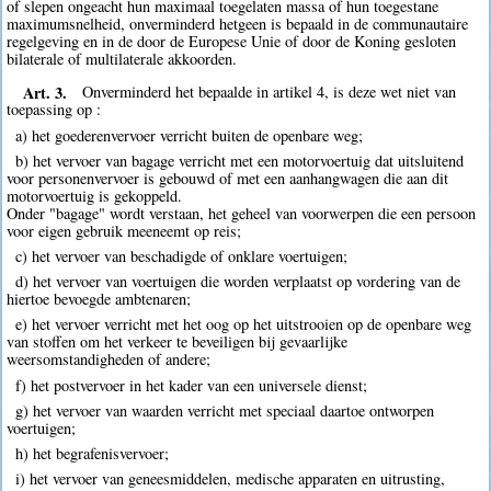
of slepen ongeacht hun maximaal toegelaten massa of hun toegestane
maximumsnelheid, onverminderd hetgeen is bepaald in de communautaire
regelgeving en in de door de Europese Unie of door de Koning gesloten
bilaterale of multilaterale akkoorden.
Art. 3.
Onverminderd het bepaalde in artikel 4, is deze wet niet van
toepassing op :
a) het goederenvervoer verricht buiten de openbare weg;
b) het vervoer van bagage verricht met een motorvoertuig dat uitsluitend
voor personenvervoer is gebouwd of met een aanhangwagen die aan dit
motorvoertuig is gekoppeld.
Onder "bagage" wordt verstaan, het geheel van voorwerpen die een persoon
voor eigen gebruik meeneemt op reis;
c) het vervoer van beschadigde of onklare voertuigen;
d) het vervoer van voertuigen die worden verplaatst op vordering van de
hiertoe bevoegde ambtenaren;
e) het vervoer verricht met het oog op het uitstrooien op de openbare weg
van stoffen om het verkeer te beveiligen bij gevaarlijke
weersomstandigheden of andere;
f) het postvervoer in het kader van een universele dienst;
g) het vervoer van waarden verricht met speciaal daartoe ontworpen
voertuigen;
h) het begrafenisvervoer;
i) het vervoer van geneesmiddelen, medische apparaten en uitrusting,