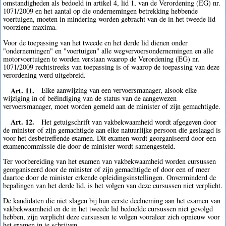
omstandigheden als bedoeld in artikel 4, lid 1, van de Verordening (EG) nr.
1071/2009 en het aantal op die ondernemingen betrekking hebbende
voertuigen, moeten in mindering worden gebracht van de in het tweede lid
voorziene maxima.
Voor de toepassing van het tweede en het derde lid dienen onder
"ondernemingen" en "voertuigen" alle wegvervoersondernemingen en alle
motorvoertuigen te worden verstaan waarop de Verordening (EG) nr.
1071/2009 rechtstreeks van toepassing is of waarop de toepassing van deze
verordening werd uitgebreid.
Art. 11.
Elke aanwijzing van een vervoersmanager, alsook elke
wijziging in of beëindiging van de status van de aangewezen
vervoersmanager, moet worden gemeld aan de minister of zijn gemachtigde.
Art. 12.
Het getuigschrift van vakbekwaamheid wordt afgegeven door
de minister of zijn gemachtigde aan elke natuurlijke persoon die geslaagd is
voor het desbetreffende examen. Dit examen wordt georganiseerd door een
examencommissie die door de minister wordt samengesteld.
Ter voorbereiding van het examen van vakbekwaamheid worden cursussen
georganiseerd door de minister of zijn gemachtigde of door een of meer
daartoe door de minister erkende opleidingsinstellingen. Onverminderd de
bepalingen van het derde lid, is het volgen van deze cursussen niet verplicht.
De kandidaten die niet slagen bij hun eerste deelneming aan het examen van
vakbekwaamheid en de in het tweede lid bedoelde cursussen niet gevolgd
hebben, zijn verplicht deze cursussen te volgen vooraleer zich opnieuw voor
het examen in te schrijven.