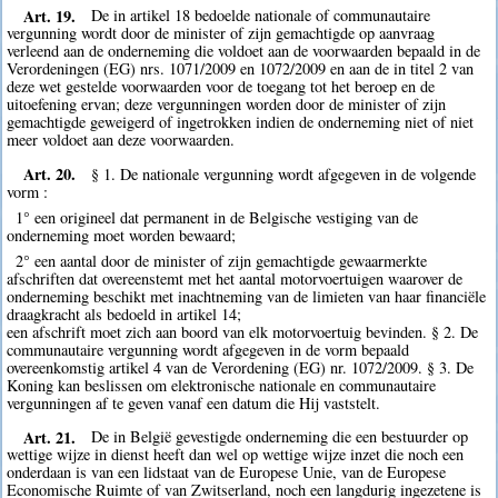
Art. 19.
De in artikel 18 bedoelde nationale of communautaire
vergunning wordt door de minister of zijn gemachtigde op aanvraag
verleend aan de onderneming die voldoet aan de voorwaarden bepaald in de
Verordeningen (EG) nrs. 1071/2009 en 1072/2009 en aan de in titel 2 van
deze wet gestelde voorwaarden voor de toegang tot het beroep en de
uitoefening ervan; deze vergunningen worden door de minister of zijn
gemachtigde geweigerd of ingetrokken indien de onderneming niet of niet
meer voldoet aan deze voorwaarden.
Art. 20.
§ 1. De nationale vergunning wordt afgegeven in de volgende
vorm :
1° een origineel dat permanent in de Belgische vestiging van de
onderneming moet worden bewaard;
2° een aantal door de minister of zijn gemachtigde gewaarmerkte
afschriften dat overeenstemt met het aantal motorvoertuigen waarover de
onderneming beschikt met inachtneming van de limieten van haar financiële
draagkracht als bedoeld in artikel 14;
een afschrift moet zich aan boord van elk motorvoertuig bevinden. § 2. De
communautaire vergunning wordt afgegeven in de vorm bepaald
overeenkomstig artikel 4 van de Verordening (EG) nr. 1072/2009. § 3. De
Koning kan beslissen om elektronische nationale en communautaire
vergunningen af te geven vanaf een datum die Hij vaststelt.
Art. 21.
De in België gevestigde onderneming die een bestuurder op
wettige wijze in dienst heeft dan wel op wettige wijze inzet die noch een
onderdaan is van een lidstaat van de Europese Unie, van de Europese
Economische Ruimte of van Zwitserland, noch een langdurig ingezetene is