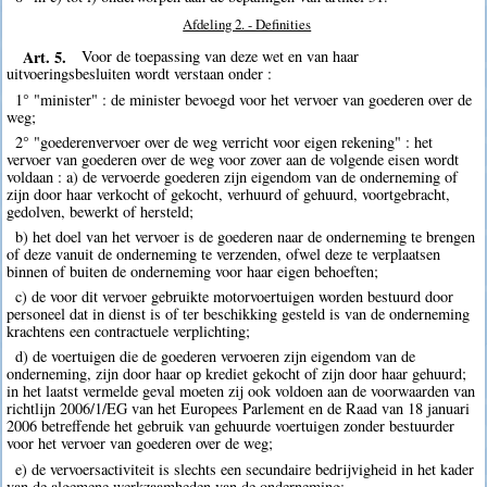
Afdeling 2. - Definities
Art. 5.
Voor de toepassing van deze wet en van haar
uitvoeringsbesluiten wordt verstaan onder :
1° "minister" : de minister bevoegd voor het vervoer van goederen over de
weg;
2° "goederenvervoer over de weg verricht voor eigen rekening" : het
vervoer van goederen over de weg voor zover aan de volgende eisen wordt
voldaan : a) de vervoerde goederen zijn eigendom van de onderneming of
zijn door haar verkocht of gekocht, verhuurd of gehuurd, voortgebracht,
gedolven, bewerkt of hersteld;
b) het doel van het vervoer is de goederen naar de onderneming te brengen
of deze vanuit de onderneming te verzenden, ofwel deze te verplaatsen
binnen of buiten de onderneming voor haar eigen behoeften;
c) de voor dit vervoer gebruikte motorvoertuigen worden bestuurd door
personeel dat in dienst is of ter beschikking gesteld is van de onderneming
krachtens een contractuele verplichting;
d) de voertuigen die de goederen vervoeren zijn eigendom van de
onderneming, zijn door haar op krediet gekocht of zijn door haar gehuurd;
in het laatst vermelde geval moeten zij ook voldoen aan de voorwaarden van
richtlijn 2006/1/EG van het Europees Parlement en de Raad van 18 januari
2006 betreffende het gebruik van gehuurde voertuigen zonder bestuurder
voor het vervoer van goederen over de weg;
e) de vervoersactiviteit is slechts een secundaire bedrijvigheid in het kader
van de algemene werkzaamheden van de onderneming;