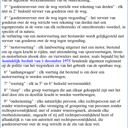
3° "goederenvervoer over de weg verricht voor rekening van derden" : elk
niet in 2° bedoeld vervoer van goederen over de weg;
4° "goederenvervoer over de weg tegen vergoeding" : het vervoer van
goederen over de weg verricht voor rekening van derden met een
tegenprestatie in de vorm van elk rechtstreeks of onrechtstreeks voordeel, in
speciën of in natura;
de verhuring van een motorvoertuig met bestuurder wordt gelijkgesteld met
vervoer van goederen over de weg tegen vergoeding;
5° "motorvoertuig" : elk landvoertuig uitgerust met een motor, bestemd
om op eigen kracht te rijden, met uitzondering van spoorvoertuigen, brom-
en motorfietsen alsook drie- en vierwielers met motor, zoals bepaald bij het
koninklijk besluit van 1 december 1975
houdende algemeen reglement
op de politie van het wegverkeer en van het gebruik van de openbare weg;
6° "aanhangwagen" : elk voertuig dat bestemd is om door een
motorvoertuig te worden voortbewogen;
7° "voertuig" : elk in 5° en 6° bedoeld vervoermiddel;
8° "sleep" : elke groep voertuigen die aan elkaar gekoppeld zijn met het
doel door één en dezelfde kracht te worden voortbewogen;
9° "onderneming" : elke natuurlijke persoon, elke rechtspersoon met of
zonder winstoogmerk, elke vereniging of groepering van personen zonder
rechtspersoonlijkheid, met of zonder winstoogmerk, alsmede elke
overheidsinstantie, ongeacht of zij zelf rechtspersoonlijkheid bezit of
afhankelijk is van een autoriteit met rechtspersoonlijkheid, die
goederenvervoer over de weg verricht in de zin van deze wet;