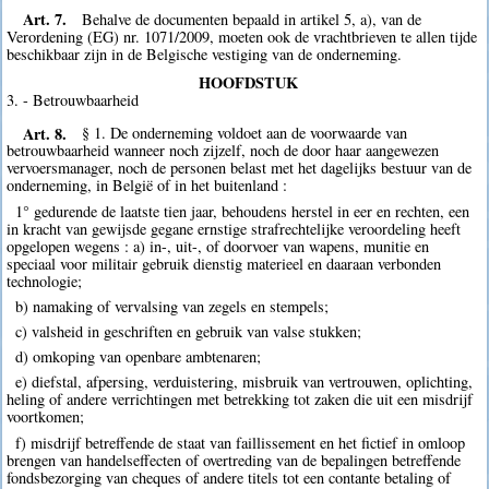
Art. 7.
Behalve de documenten bepaald in artikel 5, a), van de
Verordening (EG) nr. 1071/2009, moeten ook de vrachtbrieven te allen tijde
beschikbaar zijn in de Belgische vestiging van de onderneming.
HOOFDSTUK
3. - Betrouwbaarheid
Art. 8.
§ 1. De onderneming voldoet aan de voorwaarde van
betrouwbaarheid wanneer noch zijzelf, noch de door haar aangewezen
vervoersmanager, noch de personen belast met het dagelijks bestuur van de
onderneming, in België of in het buitenland :
1° gedurende de laatste tien jaar, behoudens herstel in eer en rechten, een
in kracht van gewijsde gegane ernstige strafrechtelijke veroordeling heeft
opgelopen wegens : a) in-, uit-, of doorvoer van wapens, munitie en
speciaal voor militair gebruik dienstig materieel en daaraan verbonden
technologie;
b) namaking of vervalsing van zegels en stempels;
c) valsheid in geschriften en gebruik van valse stukken;
d) omkoping van openbare ambtenaren;
e) diefstal, afpersing, verduistering, misbruik van vertrouwen, oplichting,
heling of andere verrichtingen met betrekking tot zaken die uit een misdrijf
voortkomen;
f) misdrijf betreffende de staat van faillissement en het fictief in omloop
brengen van handelseffecten of overtreding van de bepalingen betreffende
fondsbezorging van cheques of andere titels tot een contante betaling of