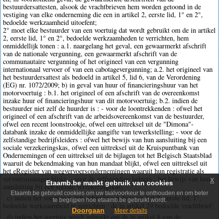
bestuurdersattesten, alsook de vrachtbrieven hem worden getoond in de
vestiging van elke onderneming die een in artikel 2, eerste lid, 1° en 2°,
bedoelde werkzaamheid uitoefent;
2° moet elke bestuurder van een voertuig dat wordt gebruikt om de in artikel
2, eerste lid, 1° en 2°, bedoelde werkzaamheden te verrichten, hem
onmiddellijk tonen : a.1. naargelang het geval, een gewaarmerkt afschrift
van de nationale vergunning, een gewaarmerkt afschrift van de
communautaire vergunning of het origineel van een vergunning
internationaal vervoer of van een cabotagevergunning; a.2. het origineel van
het bestuurdersattest als bedoeld in artikel 5, lid 6, van de Verordening
(EG) nr. 1072/2009; b) in geval van huur of financieringshuur van het
motorvoertuig : b.1. het origineel of een afschrift van de overeenkomst
inzake huur of financieringshuur van dit motorvoertuig; b.2. indien de
bestuurder niet zelf de huurder is : - voor de loontrekkenden : ofwel het
origineel of een afschrift van de arbeidsovereenkomst van de bestuurder,
ofwel een recent loonstrookje, ofwel een uittreksel uit de "Dimona"-
databank inzake de onmiddellijke aangifte van tewerkstelling; - voor de
zelfstandige bedrijfsleiders : ofwel het bewijs van hun aansluiting bij een
sociale verzekeringskas, ofwel een uittreksel uit de Kruispuntbank van
Ondernemingen of een uittreksel uit de bijlagen tot het Belgisch Staatsblad
waaruit de bekendmaking van hun mandaat blijkt, ofwel een uittreksel uit
het eRegister van wegvervoersondernemingen waaruit hun registratie als
vervoersmanager blijkt; - voor de zelfstandige helpers : het bewijs van hun
x
Etaamb.be maakt gebruik van cookies
aansluiting bij een sociale verzekeringskas;
Etaamb.be gebruikt cookies om uw taalvoorkeur te onthouden en om beter
c) indien het voertuig wordt gebruikt om de in artikel 2, eerste lid, 1°,
te begrijpen hoe etaamb.be gebruikt wordt.
bedoelde werkzaamheid te verrichten : de in artikel 29 bedoelde vrachtbrief;
Doorgaan
Meer details
d) indien het voertuig wordt gebruikt om de in artikel 8 van de