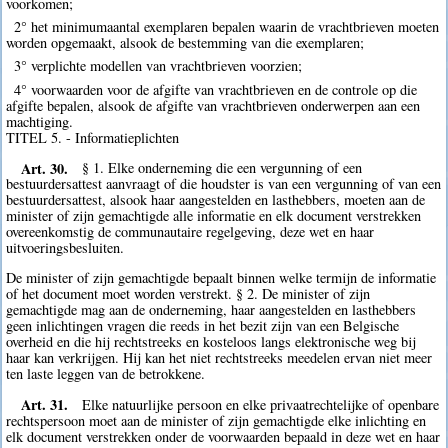
voorkomen;
2° het minimumaantal exemplaren bepalen waarin de vrachtbrieven moeten
worden opgemaakt, alsook de bestemming van die exemplaren;
3° verplichte modellen van vrachtbrieven voorzien;
4° voorwaarden voor de afgifte van vrachtbrieven en de controle op die
afgifte bepalen, alsook de afgifte van vrachtbrieven onderwerpen aan een
machtiging.
TITEL 5. - Informatieplichten
Art. 30.
§ 1. Elke onderneming die een vergunning of een
bestuurdersattest aanvraagt of die houdster is van een vergunning of van een
bestuurdersattest, alsook haar aangestelden en lasthebbers, moeten aan de
minister of zijn gemachtigde alle informatie en elk document verstrekken
overeenkomstig de communautaire regelgeving, deze wet en haar
uitvoeringsbesluiten.
De minister of zijn gemachtigde bepaalt binnen welke termijn de informatie
of het document moet worden verstrekt. § 2. De minister of zijn
gemachtigde mag aan de onderneming, haar aangestelden en lasthebbers
geen inlichtingen vragen die reeds in het bezit zijn van een Belgische
overheid en die hij rechtstreeks en kosteloos langs elektronische weg bij
haar kan verkrijgen. Hij kan het niet rechtstreeks meedelen ervan niet meer
ten laste leggen van de betrokkene.
Art. 31.
Elke natuurlijke persoon en elke privaatrechtelijke of openbare
rechtspersoon moet aan de minister of zijn gemachtigde elke inlichting en
elk document verstrekken onder de voorwaarden bepaald in deze wet en haar