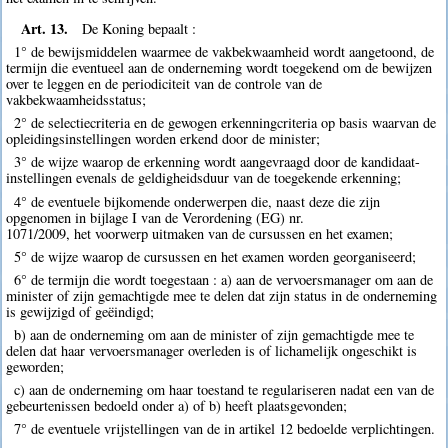
Art. 13.
De Koning bepaalt :
1° de bewijsmiddelen waarmee de vakbekwaamheid wordt aangetoond, de
termijn die eventueel aan de onderneming wordt toegekend om de bewijzen
over te leggen en de periodiciteit van de controle van de
vakbekwaamheidsstatus;
2° de selectiecriteria en de gewogen erkenningcriteria op basis waarvan de
opleidingsinstellingen worden erkend door de minister;
3° de wijze waarop de erkenning wordt aangevraagd door de kandidaat-
instellingen evenals de geldigheidsduur van de toegekende erkenning;
4° de eventuele bijkomende onderwerpen die, naast deze die zijn
opgenomen in bijlage I van de Verordening (EG) nr.
1071/2009, het voorwerp uitmaken van de cursussen en het examen;
5° de wijze waarop de cursussen en het examen worden georganiseerd;
6° de termijn die wordt toegestaan : a) aan de vervoersmanager om aan de
minister of zijn gemachtigde mee te delen dat zijn status in de onderneming
is gewijzigd of geëindigd;
b) aan de onderneming om aan de minister of zijn gemachtigde mee te
delen dat haar vervoersmanager overleden is of lichamelijk ongeschikt is
geworden;
c) aan de onderneming om haar toestand te regulariseren nadat een van de
gebeurtenissen bedoeld onder a) of b) heeft plaatsgevonden;
7° de eventuele vrijstellingen van de in artikel 12 bedoelde verplichtingen.