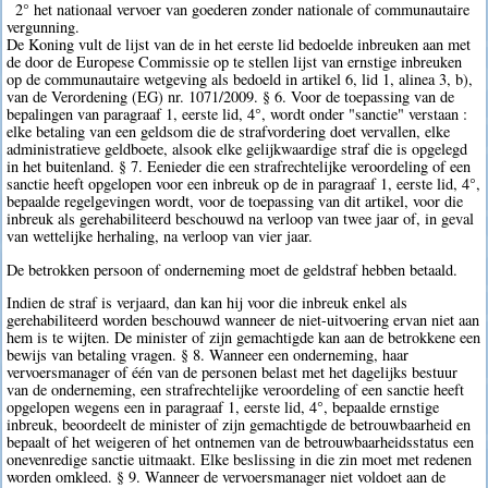
2° het nationaal vervoer van goederen zonder nationale of communautaire
vergunning.
De Koning vult de lijst van de in het eerste lid bedoelde inbreuken aan met
de door de Europese Commissie op te stellen lijst van ernstige inbreuken
op de communautaire wetgeving als bedoeld in artikel 6, lid 1, alinea 3, b),
van de Verordening (EG) nr. 1071/2009. § 6. Voor de toepassing van de
bepalingen van paragraaf 1, eerste lid, 4°, wordt onder "sanctie" verstaan :
elke betaling van een geldsom die de strafvordering doet vervallen, elke
administratieve geldboete, alsook elke gelijkwaardige straf die is opgelegd
in het buitenland. § 7. Eenieder die een strafrechtelijke veroordeling of een
sanctie heeft opgelopen voor een inbreuk op de in paragraaf 1, eerste lid, 4°,
bepaalde regelgevingen wordt, voor de toepassing van dit artikel, voor die
inbreuk als gerehabiliteerd beschouwd na verloop van twee jaar of, in geval
van wettelijke herhaling, na verloop van vier jaar.
De betrokken persoon of onderneming moet de geldstraf hebben betaald.
Indien de straf is verjaard, dan kan hij voor die inbreuk enkel als
gerehabiliteerd worden beschouwd wanneer de niet-uitvoering ervan niet aan
hem is te wijten. De minister of zijn gemachtigde kan aan de betrokkene een
bewijs van betaling vragen. § 8. Wanneer een onderneming, haar
vervoersmanager of één van de personen belast met het dagelijks bestuur
van de onderneming, een strafrechtelijke veroordeling of een sanctie heeft
opgelopen wegens een in paragraaf 1, eerste lid, 4°, bepaalde ernstige
inbreuk, beoordeelt de minister of zijn gemachtigde de betrouwbaarheid en
bepaalt of het weigeren of het ontnemen van de betrouwbaarheidsstatus een
onevenredige sanctie uitmaakt. Elke beslissing in die zin moet met redenen
worden omkleed. § 9. Wanneer de vervoersmanager niet voldoet aan de