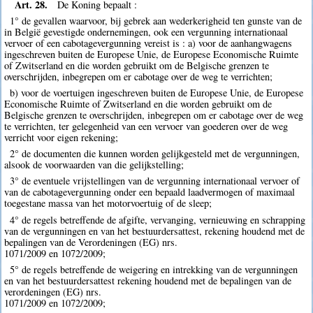
Art. 28.
De Koning bepaalt :
1° de gevallen waarvoor, bij gebrek aan wederkerigheid ten gunste van de
in België gevestigde ondernemingen, ook een vergunning internationaal
vervoer of een cabotagevergunning vereist is : a) voor de aanhangwagens
ingeschreven buiten de Europese Unie, de Europese Economische Ruimte
of Zwitserland en die worden gebruikt om de Belgische grenzen te
overschrijden, inbegrepen om er cabotage over de weg te verrichten;
b) voor de voertuigen ingeschreven buiten de Europese Unie, de Europese
Economische Ruimte of Zwitserland en die worden gebruikt om de
Belgische grenzen te overschrijden, inbegrepen om er cabotage over de weg
te verrichten, ter gelegenheid van een vervoer van goederen over de weg
verricht voor eigen rekening;
2° de documenten die kunnen worden gelijkgesteld met de vergunningen,
alsook de voorwaarden van die gelijkstelling;
3° de eventuele vrijstellingen van de vergunning internationaal vervoer of
van de cabotagevergunning onder een bepaald laadvermogen of maximaal
toegestane massa van het motorvoertuig of de sleep;
4° de regels betreffende de afgifte, vervanging, vernieuwing en schrapping
van de vergunningen en van het bestuurdersattest, rekening houdend met de
bepalingen van de Verordeningen (EG) nrs.
1071/2009 en 1072/2009;
5° de regels betreffende de weigering en intrekking van de vergunningen
en van het bestuurdersattest rekening houdend met de bepalingen van de
verordeningen (EG) nrs.
1071/2009 en 1072/2009;