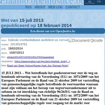
^
-
NL
FR
RSS
ABOUT
WEB LOG
CONTACT
Wet van
15
juli
2013
gepubliceerd op
18
februari
2014
Een dienst van vzw OpenJustice.be
federale overheidsdienst mobiliteit en vervoer
bron
2013014763
numac
18/02/2014
pub.
15/07/2013
prom.
ELI
eli/wet/2013/07/15/2013014763/staatsblad
staatsblad
https://www.ejustice.just.fgov.be/cgi/article_body(...)
links
Raad van State (chrono)
Kamer (parl. doc.)
Senaat (fiche)
15 JULI 2013. - Wet betreffende het goederenvervoer over de weg en
houdende uitvoering van de Verordening (EG) nr. 1071/2009 van het
Europees Parlement en de Raad van 21 oktober 2009 tot vaststelling
van gemeenschappelijke regels betreffende de voorwaarden waaraan
moet zijn voldaan om het beroep van wegvervoerondernemer uit te
oefenen en tot intrekking van richtlijn 96/26/EG van de Raad en
houdende uitvoering van de Verordening (EG) nr. 1072/2009 van het
Europees Parlement en de Raad van 21 oktober 2009 tot vaststelling
van gemeenschappelijke regels voor toegang tot de markt voor