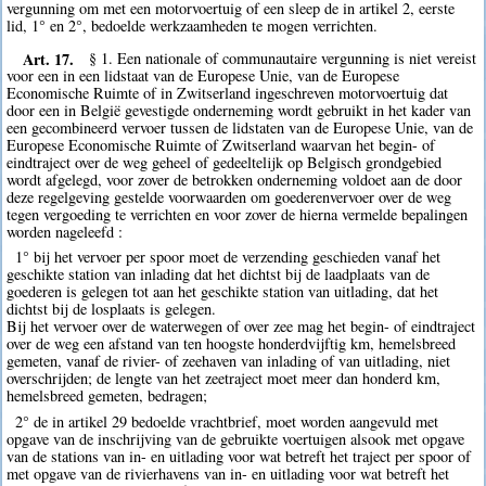
vergunning om met een motorvoertuig of een sleep de in artikel 2, eerste
lid, 1° en 2°, bedoelde werkzaamheden te mogen verrichten.
Art. 17.
§ 1. Een nationale of communautaire vergunning is niet vereist
voor een in een lidstaat van de Europese Unie, van de Europese
Economische Ruimte of in Zwitserland ingeschreven motorvoertuig dat
door een in België gevestigde onderneming wordt gebruikt in het kader van
een gecombineerd vervoer tussen de lidstaten van de Europese Unie, van de
Europese Economische Ruimte of Zwitserland waarvan het begin- of
eindtraject over de weg geheel of gedeeltelijk op Belgisch grondgebied
wordt afgelegd, voor zover de betrokken onderneming voldoet aan de door
deze regelgeving gestelde voorwaarden om goederenvervoer over de weg
tegen vergoeding te verrichten en voor zover de hierna vermelde bepalingen
worden nageleefd :
1° bij het vervoer per spoor moet de verzending geschieden vanaf het
geschikte station van inlading dat het dichtst bij de laadplaats van de
goederen is gelegen tot aan het geschikte station van uitlading, dat het
dichtst bij de losplaats is gelegen.
Bij het vervoer over de waterwegen of over zee mag het begin- of eindtraject
over de weg een afstand van ten hoogste honderdvijftig km, hemelsbreed
gemeten, vanaf de rivier- of zeehaven van inlading of van uitlading, niet
overschrijden; de lengte van het zeetraject moet meer dan honderd km,
hemelsbreed gemeten, bedragen;
2° de in artikel 29 bedoelde vrachtbrief, moet worden aangevuld met
opgave van de inschrijving van de gebruikte voertuigen alsook met opgave
van de stations van in- en uitlading voor wat betreft het traject per spoor of
met opgave van de rivierhavens van in- en uitlading voor wat betreft het