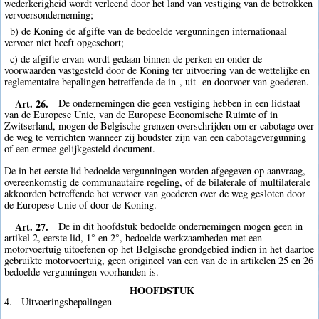
wederkerigheid wordt verleend door het land van vestiging van de betrokken
vervoersonderneming;
b) de Koning de afgifte van de bedoelde vergunningen internationaal
vervoer niet heeft opgeschort;
c) de afgifte ervan wordt gedaan binnen de perken en onder de
voorwaarden vastgesteld door de Koning ter uitvoering van de wettelijke en
reglementaire bepalingen betreffende de in-, uit- en doorvoer van goederen.
Art. 26.
De ondernemingen die geen vestiging hebben in een lidstaat
van de Europese Unie, van de Europese Economische Ruimte of in
Zwitserland, mogen de Belgische grenzen overschrijden om er cabotage over
de weg te verrichten wanneer zij houdster zijn van een cabotagevergunning
of een ermee gelijkgesteld document.
De in het eerste lid bedoelde vergunningen worden afgegeven op aanvraag,
overeenkomstig de communautaire regeling, of de bilaterale of multilaterale
akkoorden betreffende het vervoer van goederen over de weg gesloten door
de Europese Unie of door de Koning.
Art. 27.
De in dit hoofdstuk bedoelde ondernemingen mogen geen in
artikel 2, eerste lid, 1° en 2°, bedoelde werkzaamheden met een
motorvoertuig uitoefenen op het Belgische grondgebied indien in het daartoe
gebruikte motorvoertuig, geen origineel van een van de in artikelen 25 en 26
bedoelde vergunningen voorhanden is.
HOOFDSTUK
4. - Uitvoeringsbepalingen