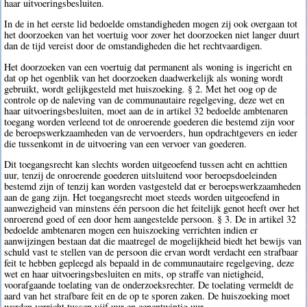
haar uitvoeringsbesluiten.
In de in het eerste lid bedoelde omstandigheden mogen zij ook overgaan tot
het doorzoeken van het voertuig voor zover het doorzoeken niet langer duurt
dan de tijd vereist door de omstandigheden die het rechtvaardigen.
Het doorzoeken van een voertuig dat permanent als woning is ingericht en
dat op het ogenblik van het doorzoeken daadwerkelijk als woning wordt
gebruikt, wordt gelijkgesteld met huiszoeking. § 2. Met het oog op de
controle op de naleving van de communautaire regelgeving, deze wet en
haar uitvoeringsbesluiten, moet aan de in artikel 32 bedoelde ambtenaren
toegang worden verleend tot de onroerende goederen die bestemd zijn voor
de beroepswerkzaamheden van de vervoerders, hun opdrachtgevers en ieder
die tussenkomt in de uitvoering van een vervoer van goederen.
Dit toegangsrecht kan slechts worden uitgeoefend tussen acht en achttien
uur, tenzij de onroerende goederen uitsluitend voor beroepsdoeleinden
bestemd zijn of tenzij kan worden vastgesteld dat er beroepswerkzaamheden
aan de gang zijn. Het toegangsrecht moet steeds worden uitgeoefend in
aanwezigheid van minstens één persoon die het feitelijk genot heeft over het
onroerend goed of een door hem aangestelde persoon. § 3. De in artikel 32
bedoelde ambtenaren mogen een huiszoeking verrichten indien er
aanwijzingen bestaan dat die maatregel de mogelijkheid biedt het bewijs van
schuld vast te stellen van de persoon die ervan wordt verdacht een strafbaar
feit te hebben gepleegd als bepaald in de communautaire regelgeving, deze
wet en haar uitvoeringsbesluiten en mits, op straffe van nietigheid,
voorafgaande toelating van de onderzoeksrechter. De toelating vermeldt de
aard van het strafbare feit en de op te sporen zaken. De huiszoeking moet
worden verricht tussen vijf uur en eenentwintig uur.