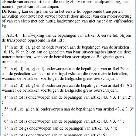
alsmede van andere artikelen die nodig zijn voor eerstehulpverlening, met
name in geval van natuurrampen.
De Koning kan de lijst van de in het eerste lid opgesomde transporten
aanvullen voor zover het vervoer betreft door middel van een motorvoertuig
of van een sleep met een nuttig laadvermogen van niet meer dan vijfhonderd
kg.
Art. 4.
In afwijking van de bepalingen van artikel 3, eerste lid, blijven
de transporten opgesomd in dat lid :
1° in a), d), e), g) en h) onderworpen aan de bepalingen van de artikelen
16, 18, 19 en 21 en aan de gedeelten van haar uitvoeringsbesluiten die deze
materie betreffen, wanneer de betrokken voertuigen de Belgische grens
overschrijden;
2° in c), d), e), g) en i) onderworpen aan de bepalingen van artikel 29 en
aan de gedeelten van haar uitvoeringsbesluiten die deze materie betreffen,
wanneer de betrokken voertuigen de Belgische grens overschrijden;
3° in c), d), e), g) en i) onderworpen aan de bepalingen van artikel 43, § 2,
wanneer de betrokken voertuigen de Belgische grens overschrijden;
4° in c) tot i) onderworpen aan de bepalingen van artikel 43, § 3, 1° en 2°
;
5° in d), e), g) en h) onderworpen aan de bepalingen van artikel 43, § 3, 3°
;
6° in c) tot i) onderworpen aan de bepalingen van artikel 43, § 3, 4° ;
7° in c) tot g) onderworpen aan de bepalingen van artikel 43, § 4;
8° in c) tot i) onderworpen aan de bepalingen van artikel 51.