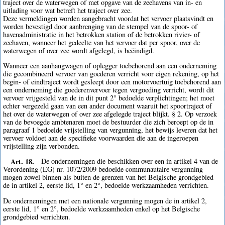
traject over de waterwegen of met opgave van de zeehavens van in- en
uitlading voor wat betreft het traject over zee.
Deze vermeldingen worden aangebracht voordat het vervoer plaatsvindt en
worden bevestigd door aanbrenging van de stempel van de spoor- of
havenadministratie in het betrokken station of de betrokken rivier- of
zeehaven, wanneer het gedeelte van het vervoer dat per spoor, over de
waterwegen of over zee wordt afgelegd, is beëindigd.
Wanneer een aanhangwagen of oplegger toebehorend aan een onderneming
die gecombineerd vervoer van goederen verricht voor eigen rekening, op het
begin- of eindtraject wordt gesleept door een motorvoertuig toebehorend aan
een onderneming die goederenvervoer tegen vergoeding verricht, wordt dit
vervoer vrijgesteld van de in dit punt 2° bedoelde verplichtingen; het moet
echter vergezeld gaan van een ander document waaruit het spoortraject of
het over de waterwegen of over zee afgelegde traject blijkt. § 2. Op verzoek
van de bevoegde ambtenaren moet de bestuurder die zich beroept op de in
paragraaf 1 bedoelde vrijstelling van vergunning, het bewijs leveren dat het
vervoer voldoet aan de specifieke voorwaarden die aan de ingeroepen
vrijstelling zijn verbonden.
Art. 18.
De ondernemingen die beschikken over een in artikel 4 van de
Verordening (EG) nr. 1072/2009 bedoelde communautaire vergunning
mogen zowel binnen als buiten de grenzen van het Belgische grondgebied
de in artikel 2, eerste lid, 1° en 2°, bedoelde werkzaamheden verrichten.
De ondernemingen met een nationale vergunning mogen de in artikel 2,
eerste lid, 1° en 2°, bedoelde werkzaamheden enkel op het Belgische
grondgebied verrichten.