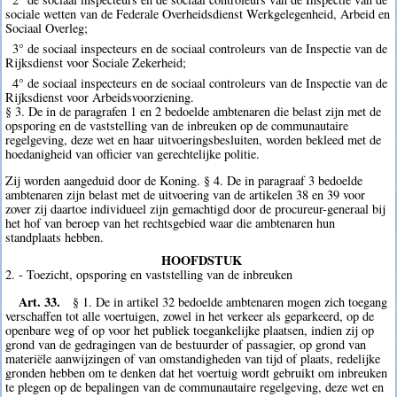
sociale wetten van de Federale Overheidsdienst Werkgelegenheid, Arbeid en
Sociaal Overleg;
3° de sociaal inspecteurs en de sociaal controleurs van de Inspectie van de
Rijksdienst voor Sociale Zekerheid;
4° de sociaal inspecteurs en de sociaal controleurs van de Inspectie van de
Rijksdienst voor Arbeidsvoorziening.
§ 3. De in de paragrafen 1 en 2 bedoelde ambtenaren die belast zijn met de
opsporing en de vaststelling van de inbreuken op de communautaire
regelgeving, deze wet en haar uitvoeringsbesluiten, worden bekleed met de
hoedanigheid van officier van gerechtelijke politie.
Zij worden aangeduid door de Koning. § 4. De in paragraaf 3 bedoelde
ambtenaren zijn belast met de uitvoering van de artikelen 38 en 39 voor
zover zij daartoe individueel zijn gemachtigd door de procureur-generaal bij
het hof van beroep van het rechtsgebied waar die ambtenaren hun
standplaats hebben.
HOOFDSTUK
2. - Toezicht, opsporing en vaststelling van de inbreuken
Art. 33.
§ 1. De in artikel 32 bedoelde ambtenaren mogen zich toegang
verschaffen tot alle voertuigen, zowel in het verkeer als geparkeerd, op de
openbare weg of op voor het publiek toegankelijke plaatsen, indien zij op
grond van de gedragingen van de bestuurder of passagier, op grond van
materiële aanwijzingen of van omstandigheden van tijd of plaats, redelijke
gronden hebben om te denken dat het voertuig wordt gebruikt om inbreuken
te plegen op de bepalingen van de communautaire regelgeving, deze wet en