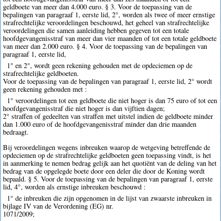
geldboete van meer dan 4.000 euro. § 3. Voor de toepassing van de
bepalingen van paragraaf 1, eerste lid, 2°, worden als twee of meer ernstige
strafrechtelijke veroordelingen beschouwd, het geheel van strafrechtelijke
veroordelingen die samen aanleiding hebben gegeven tot een totale
hoofdgevangenisstraf van meer dan vier maanden of tot een totale geldboete
van meer dan 2.000 euro. § 4. Voor de toepassing van de bepalingen van
paragraaf 1, eerste lid,
1° en 2°, wordt geen rekening gehouden met de opdeciemen op de
strafrechtelijke geldboeten.
Voor de toepassing van de bepalingen van paragraaf 1, eerste lid, 2° wordt
geen rekening gehouden met :
1° veroordelingen tot een geldboete die niet hoger is dan 75 euro of tot een
hoofdgevangenisstraf die niet hoger is dan vijftien dagen;
2° straffen of gedeelten van straffen met uitstel indien de geldboete minder
dan 1.000 euro of de hoofdgevangenisstraf minder dan drie maanden
bedraagt.
Bij veroordelingen wegens inbreuken waarop de wetgeving betreffende de
opdeciemen op de strafrechtelijke geldboeten geen toepassing vindt, is het
in aanmerking te nemen bedrag gelijk aan het quotiënt van de deling van het
bedrag van de opgelegde boete door een deler die door de Koning wordt
bepaald. § 5. Voor de toepassing van de bepalingen van paragraaf 1, eerste
lid, 4°, worden als ernstige inbreuken beschouwd :
1° de inbreuken die zijn opgenomen in de lijst van zwaarste inbreuken in
bijlage IV van de Verordening (EG) nr.
1071/2009;