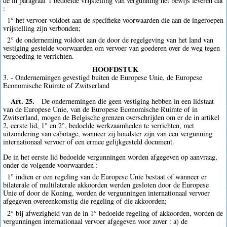
de in paragraaf 1 bedoelde vrijstelling van vergunning het bewijs leveren dat
:
1° het vervoer voldoet aan de specifieke voorwaarden die aan de ingeroepen
vrijstelling zijn verbonden;
2° de onderneming voldoet aan de door de regelgeving van het land van
vestiging gestelde voorwaarden om vervoer van goederen over de weg tegen
vergoeding te verrichten.
HOOFDSTUK
3. - Ondernemingen gevestigd buiten de Europese Unie, de Europese
Economische Ruimte of Zwitserland
Art. 25.
De ondernemingen die geen vestiging hebben in een lidstaat
van de Europese Unie, van de Europese Economische Ruimte of in
Zwitserland, mogen de Belgische grenzen overschrijden om er de in artikel
2, eerste lid, 1° en 2°, bedoelde werkzaamheden te verrichten, met
uitzondering van cabotage, wanneer zij houdster zijn van een vergunning
internationaal vervoer of een ermee gelijkgesteld document.
De in het eerste lid bedoelde vergunningen worden afgegeven op aanvraag,
onder de volgende voorwaarden :
1° indien er een regeling van de Europese Unie bestaat of wanneer er
bilaterale of multilaterale akkoorden werden gesloten door de Europese
Unie of door de Koning, worden de vergunningen internationaal vervoer
afgegeven overeenkomstig die regeling of die akkoorden;
2° bij afwezigheid van de in 1° bedoelde regeling of akkoorden, worden de
vergunningen internationaal vervoer afgegeven voor zover : a) de