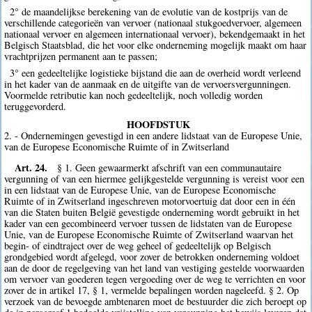
2° de maandelijkse berekening van de evolutie van de kostprijs van de
verschillende categorieën van vervoer (nationaal stukgoedvervoer, algemeen
nationaal vervoer en algemeen internationaal vervoer), bekendgemaakt in het
Belgisch Staatsblad, die het voor elke onderneming mogelijk maakt om haar
vrachtprijzen permanent aan te passen;
3° een gedeeltelijke logistieke bijstand die aan de overheid wordt verleend
in het kader van de aanmaak en de uitgifte van de vervoersvergunningen.
Voormelde retributie kan noch gedeeltelijk, noch volledig worden
teruggevorderd.
HOOFDSTUK
2. - Ondernemingen gevestigd in een andere lidstaat van de Europese Unie,
van de Europese Economische Ruimte of in Zwitserland
Art. 24.
§ 1. Geen gewaarmerkt afschrift van een communautaire
vergunning of van een hiermee gelijkgestelde vergunning is vereist voor een
in een lidstaat van de Europese Unie, van de Europese Economische
Ruimte of in Zwitserland ingeschreven motorvoertuig dat door een in één
van die Staten buiten België gevestigde onderneming wordt gebruikt in het
kader van een gecombineerd vervoer tussen de lidstaten van de Europese
Unie, van de Europese Economische Ruimte of Zwitserland waarvan het
begin- of eindtraject over de weg geheel of gedeeltelijk op Belgisch
grondgebied wordt afgelegd, voor zover de betrokken onderneming voldoet
aan de door de regelgeving van het land van vestiging gestelde voorwaarden
om vervoer van goederen tegen vergoeding over de weg te verrichten en voor
zover de in artikel 17, § 1, vermelde bepalingen worden nageleefd. § 2. Op
verzoek van de bevoegde ambtenaren moet de bestuurder die zich beroept op