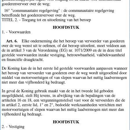
goederenvervoer over de weg;
16° "communautaire regelgeving" : de communautaire regelgeving
betreffende het goederenvervoer over de weg.
TITEL 2. - Toegang tot en uitoefening van het beroep
HOOFDSTUK
1. - Voorwaarden
Art. 6.
Elke onderneming die het beroep van vervoerder van goederen
over de weg wenst uit te oefenen, of dat beroep uitoefent, moet voldoen aan
de in artikel 3 van de Verordening (EG) nr. 1071/2009 en de in deze titel
gestelde voorwaarden inzake vestiging, betrouwbaarheid, vakbekwaamheid
en financiële draagkracht.
De Koning kan de in het eerste lid gestelde voorwaarden aanpassen wanneer
het beroep van vervoerder van goederen over de weg wordt uitgeoefend door
middel van motorvoertuigen of van slepen waarvan het nuttig laadvermogen
niet meer dan vijfhonderd kg bedraagt.
In geval de Koning gebruik maakt van de in het tweede lid geboden
mogelijkheid, stelt Hij tevens, in afwijking van de bepalingen van de
artikelen 16 en 18, een vergunningenstelsel vast voor de vervoerders die de
in artikel 2, eerste lid, 1° en 2°, bedoelde werkzaamheden verrichten met
motorvoertuigen of slepen waarvan het nuttig laadvermogen niet meer dan
vijfhonderd kg bedraagt.
HOOFDSTUK
2. - Vestiging