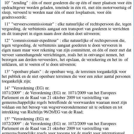
10° "zending" : één of meer goederen die op één of meer plaatsen voor één
opdrachtgever worden geladen, teneinde in één rit, met één motorvoertuig of
sleep, vervoerd te worden naar één of meer losplaatsen, voor één
geadresseerde;
11° "vervoerscommissionair" : elke natuurlijke of rechtspersoon die, tegen
vergoeding, de verbintenis aangaat een transport van goederen te verrichten
en dit transport in eigen naam door derden doet uitvoeren;
12° "commissionair-expediteur" : elke natuurlijke of rechtspersoon die,
tegen vergoeding, de verbintenis aangaat goederen te doen vervoeren in
eigen naam maar voor rekening van zijn committent, en één of meer met dat
vervoer samenhangende verrichtingen, zoals het in ontvangst nemen, het
bezorgen aan derden-vervoerders, het opslaan, de verzekering en het in- of
uitklaren, uit te voeren of te doen uitvoeren;
13° "openbare plaats" : de openbare weg, de terreinen toegankelijk voor
het publiek en de niet openbare terreinen die voor een zeker aantal personen
toegankelijk zijn;
14° "Verordening (EG) nr.
1071/2009" : de Verordening (EG) nr. 1071/2009 van het Europees
Parlement en de Raad van 21 oktober 2009 tot vaststelling van
gemeenschappelijke regels betreffende de voorwaarden waaraan moet zijn
voldaan om het beroep van wegvervoerondernemer uit te oefenen en tot
intrekking van Richtlijn 96/26/EG van de Raad;
15° "Verordening (EG) nr.
1072/2009" : de Verordening (EG) nr. 1072/2009 van het Europees
Parlement en de Raad van 21 oktober 2009 tot vaststelling van
gemeenschappelijke regels voor toegang tot de markt voor internationaal