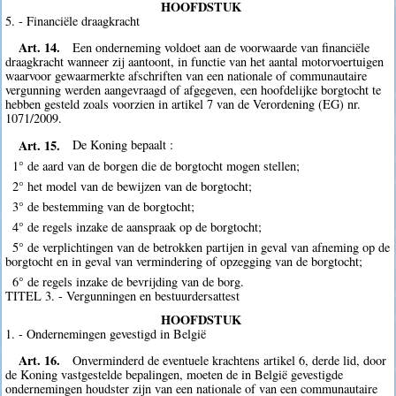
HOOFDSTUK
5. - Financiële draagkracht
Art. 14.
Een onderneming voldoet aan de voorwaarde van financiële
draagkracht wanneer zij aantoont, in functie van het aantal motorvoertuigen
waarvoor gewaarmerkte afschriften van een nationale of communautaire
vergunning werden aangevraagd of afgegeven, een hoofdelijke borgtocht te
hebben gesteld zoals voorzien in artikel 7 van de Verordening (EG) nr.
1071/2009.
Art. 15.
De Koning bepaalt :
1° de aard van de borgen die de borgtocht mogen stellen;
2° het model van de bewijzen van de borgtocht;
3° de bestemming van de borgtocht;
4° de regels inzake de aanspraak op de borgtocht;
5° de verplichtingen van de betrokken partijen in geval van afneming op de
borgtocht en in geval van vermindering of opzegging van de borgtocht;
6° de regels inzake de bevrijding van de borg.
TITEL 3. - Vergunningen en bestuurdersattest
HOOFDSTUK
1. - Ondernemingen gevestigd in België
Art. 16.
Onverminderd de eventuele krachtens artikel 6, derde lid, door
de Koning vastgestelde bepalingen, moeten de in België gevestigde
ondernemingen houdster zijn van een nationale of van een communautaire