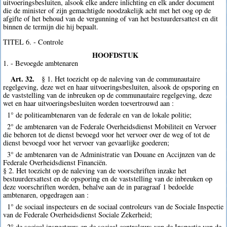
uitvoeringsbesluiten, alsook elke andere inlichting en elk ander document
die de minister of zijn gemachtigde noodzakelijk acht met het oog op de
afgifte of het behoud van de vergunning of van het bestuurdersattest en dit
binnen de termijn die hij bepaalt.
TITEL 6. - Controle
HOOFDSTUK
1. - Bevoegde ambtenaren
Art. 32.
§ 1. Het toezicht op de naleving van de communautaire
regelgeving, deze wet en haar uitvoeringsbesluiten, alsook de opsporing en
de vaststelling van de inbreuken op de communautaire regelgeving, deze
wet en haar uitvoeringsbesluiten worden toevertrouwd aan :
1° de politieambtenaren van de federale en van de lokale politie;
2° de ambtenaren van de Federale Overheidsdienst Mobiliteit en Vervoer
die behoren tot de dienst bevoegd voor het vervoer over de weg of tot de
dienst bevoegd voor het vervoer van gevaarlijke goederen;
3° de ambtenaren van de Administratie van Douane en Accijnzen van de
Federale Overheidsdienst Financiën.
§ 2. Het toezicht op de naleving van de voorschriften inzake het
bestuurdersattest en de opsporing en de vaststelling van de inbreuken op
deze voorschriften worden, behalve aan de in paragraaf 1 bedoelde
ambtenaren, opgedragen aan :
1° de sociaal inspecteurs en de sociaal controleurs van de Sociale Inspectie
van de Federale Overheidsdienst Sociale Zekerheid;
2° de sociaal inspecteurs en de sociaal controleurs van de Inspectie van de