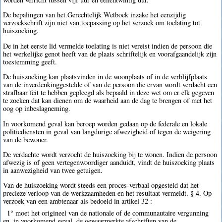
De bepalingen van het Gerechtelijk Wetboek inzake het eenzijdig
verzoekschrift zijn niet van toepassing op het verzoek om toelating tot
huiszoeking.
De in het eerste lid vermelde toelating is niet vereist indien de persoon die
het werkelijke genot heeft van de plaats schriftelijk en voorafgaandelijk zijn
toestemming geeft.
De huiszoeking kan plaatsvinden in de woonplaats of in de verblijfplaats
van de inverdenkinggestelde of van de persoon die ervan wordt verdacht een
strafbaar feit te hebben gepleegd als bepaald in deze wet om er elk gegeven
te zoeken dat kan dienen om de waarheid aan de dag te brengen of met het
oog op inbeslagneming.
In voorkomend geval kan beroep worden gedaan op de federale en lokale
politiediensten in geval van langdurige afwezigheid of tegen de weigering
van de bewoner.
De verdachte wordt verzocht de huiszoeking bij te wonen. Indien de persoon
afwezig is of geen vertegenwoordiger aanduidt, vindt de huiszoeking plaats
in aanwezigheid van twee getuigen.
Van de huiszoeking wordt steeds een proces-verbaal opgesteld dat het
precieze verloop van de werkzaamheden en het resultaat vermeldt. § 4. Op
verzoek van een ambtenaar als bedoeld in artikel 32 :
1° moet het origineel van de nationale of de communautaire vergunning
en, in voorkomend geval, de gewaarmerkte afschriften van de