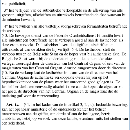
van publiciteit;
3° het verlijden van de authentieke verkoopakte en de aflevering van alle
grossen, uitgiften, afschriften en uittreksels betreffende de akte waarvan hij
de minuten bewaart;
4° het vervullen van alle wettelijk voorgeschreven formaliteiten betreffende
de verkoop.
§ 3. De bevoegde dienst van de Federale Overheidsdienst Financiën levert
alle inlichtingen betreffende het te verkopen goed af aan de lasthebber, als
deze erom verzoekt. De lasthebber levert de uitgiften, afschriften en
uittreksels af van de akten die hij verlijdt. § 4. De lasthebber stelt de
verkoop tussen de Belgische Staat en de koper vast bij authentieke akte. De
Belgische Staat wordt bij de ondertekening van de authentieke akte
vertegenwoordigd door de directeur van het Centraal Orgaan of een van de
magistraten van het Centraal Orgaan, daartoe aangewezen door de directeur.
§ 5. Na de verkoop laat de lasthebber in naam van de directeur van het
Centraal Orgaan de authentieke verkoopakte overschrijven op het
hypotheekkantoor van de plaats waar het onroerend goed gelegen is. De
lasthebber deelt een eenvoudig afschrift mee aan de koper, de eigenaar van
het goed, de directeur van het Centraal Orgaan en de magistraat die de
toelating gaf voor de vervreemding.
Art. 14.
§ 1. In het kader van de in artikel 3, 2°, c), bedoelde bewaring,
kan het openbaar ministerie of de onderzoeksrechter het beheer
toevertrouwen aan de griffie, een derde of aan de beslagene, hetzij
ambtshalve, hetzij op verzoek van deze laatste, eventueel mits het stellen van
een zekerheid.