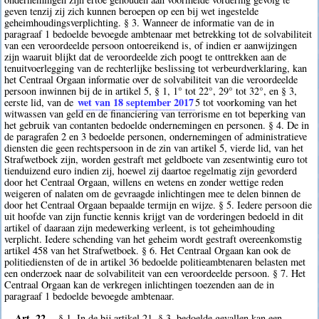
geven tenzij zij zich kunnen beroepen op een bij wet ingestelde
geheimhoudingsverplichting. § 3. Wanneer de informatie van de in
paragraaf 1 bedoelde bevoegde ambtenaar met betrekking tot de solvabiliteit
van een veroordeelde persoon ontoereikend is, of indien er aanwijzingen
zijn waaruit blijkt dat de veroordeelde zich poogt te onttrekken aan de
tenuitvoerlegging van de rechterlijke beslissing tot verbeurdverklaring, kan
het Centraal Orgaan informatie over de solvabiliteit van die veroordeelde
persoon inwinnen bij de in artikel 5, § 1, 1° tot 22°, 29° tot 32°, en § 3,
wet van 18 september 2017
eerste lid, van de
5
tot voorkoming van het
witwassen van geld en de financiering van terrorisme en tot beperking van
het gebruik van contanten bedoelde ondernemingen en personen. § 4. De in
de paragrafen 2 en 3 bedoelde personen, ondernemingen of administratieve
diensten die geen rechtspersoon in de zin van artikel 5, vierde lid, van het
Strafwetboek zijn, worden gestraft met geldboete van zesentwintig euro tot
tienduizend euro indien zij, hoewel zij daartoe regelmatig zijn gevorderd
door het Centraal Orgaan, willens en wetens en zonder wettige reden
weigeren of nalaten om de gevraagde inlichtingen mee te delen binnen de
door het Centraal Orgaan bepaalde termijn en wijze. § 5. Iedere persoon die
uit hoofde van zijn functie kennis krijgt van de vorderingen bedoeld in dit
artikel of daaraan zijn medewerking verleent, is tot geheimhouding
verplicht. Iedere schending van het geheim wordt gestraft overeenkomstig
artikel 458 van het Strafwetboek. § 6. Het Centraal Orgaan kan ook de
politiediensten of de in artikel 36 bedoelde politieambtenaren belasten met
een onderzoek naar de solvabiliteit van een veroordeelde persoon. § 7. Het
Centraal Orgaan kan de verkregen inlichtingen toezenden aan de in
paragraaf 1 bedoelde bevoegde ambtenaar.
Art. 22.
§ 1. In de bij artikel 21, § 3, bedoelde gevallen kan een