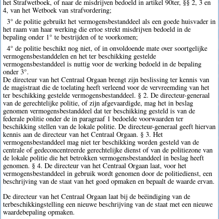
het Strafwetboek, of naar de misdrijven bedoeld in artikel 90ter, §§ 2, 3 en
4, van het Wetboek van strafvordering;
3° de politie gebruikt het vermogensbestanddeel als een goede huisvader in
het raam van haar werking die ertoe strekt misdrijven bedoeld in de
bepaling onder 1° te bestrijden of te voorkomen;
4° de politie beschikt nog niet, of in onvoldoende mate over soortgelijke
vermogensbestanddelen en het ter beschikking gestelde
vermogensbestanddeel is nuttig voor de werking bedoeld in de bepaling
onder 3°.
De directeur van het Centraal Orgaan brengt zijn beslissing ter kennis van
de magistraat die de toelating heeft verleend voor de vervreemding van het
ter beschikking gestelde vermogensbestanddeel. § 2. De directeur-generaal
van de gerechtelijke politie, of zijn afgevaardigde, mag het in beslag
genomen vermogensbestanddeel dat ter beschikking gesteld is van de
federale politie onder de in paragraaf 1 bedoelde voorwaarden ter
beschikking stellen van de lokale politie. De directeur-generaal geeft hiervan
kennis aan de directeur van het Centraal Orgaan. § 3. Het
vermogensbestanddeel mag niet ter beschikking worden gesteld van de
centrale of gedeconcentreerde gerechtelijke dienst of van de politiezone van
de lokale politie die het betrokken vermogensbestanddeel in beslag heeft
genomen. § 4. De directeur van het Centraal Orgaan laat, voor het
vermogensbestanddeel in gebruik wordt genomen door de politiedienst, een
beschrijving van de staat van het goed opmaken en bepaalt de waarde ervan.
De directeur van het Centraal Orgaan laat bij de beëindiging van de
terbeschikkingstelling een nieuwe beschrijving van de staat met een nieuwe
waardebepaling opmaken.