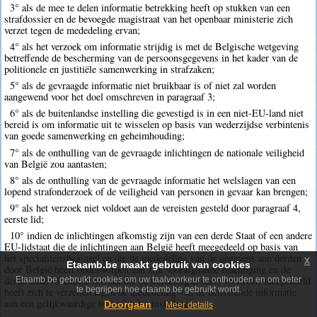
3° als de mee te delen informatie betrekking heeft op stukken van een
strafdossier en de bevoegde magistraat van het openbaar ministerie zich
verzet tegen de mededeling ervan;
4° als het verzoek om informatie strijdig is met de Belgische wetgeving
betreffende de bescherming van de persoonsgegevens in het kader van de
politionele en justitiële samenwerking in strafzaken;
5° als de gevraagde informatie niet bruikbaar is of niet zal worden
aangewend voor het doel omschreven in paragraaf 3;
6° als de buitenlandse instelling die gevestigd is in een niet-EU-land niet
bereid is om informatie uit te wisselen op basis van wederzijdse verbintenis
van goede samenwerking en geheimhouding;
7° als de onthulling van de gevraagde inlichtingen de nationale veiligheid
van België zou aantasten;
8° als de onthulling van de gevraagde informatie het welslagen van een
lopend strafonderzoek of de veiligheid van personen in gevaar kan brengen;
9° als het verzoek niet voldoet aan de vereisten gesteld door paragraaf 4,
eerste lid;
10° indien de inlichtingen afkomstig zijn van een derde Staat of een andere
EU-lidstaat die de inlichtingen aan België heeft meegedeeld op basis van
het specialiteitsbeginsel en die de mededeling van de gegevens aan derden
x
Etaamb.be maakt gebruik van cookies
door België heeft onderworpen aan zijn voorafgaande machtiging en de
derde Staat of andere lidstaat die de inlichtingen heeft verstrekt, meegedeeld
Etaamb.be gebruikt cookies om uw taalvoorkeur te onthouden en om beter
te begrijpen hoe etaamb.be gebruikt wordt.
heeft zich te verzetten tegen de mededeling van de betreffende informatie
aan een gelijkwaardige buitenlandse instelling.
Doorgaan
Meer details