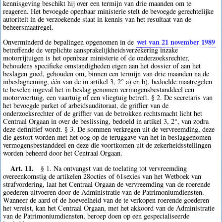
kennisgeving beschikt hij over een termijn van drie maanden om te
reageren. Het bevoegde openbaar ministerie stelt de bevoegde gerechtelijke
autoriteit in de verzoekende staat in kennis van het resultaat van de
beheersmaatregel.
wet van 21 november 1989
Onverminderd de bepalingen opgenomen in de
betreffende de verplichte aansprakelijkheidsverzekering inzake
motorrijtuigen is het openbaar ministerie of de onderzoeksrechter,
behoudens specifieke omstandigheden eigen aan het dossier of aan het
beslagen goed, gehouden om, binnen een termijn van drie maanden na de
inbeslagneming, één van de in artikel 3, 2° a) en b), bedoelde maatregelen
te bevelen ingeval het in beslag genomen vermogensbestanddeel een
motorvoertuig, een vaartuig of een vliegtuig betreft. § 2. De secretaris van
het bevoegde parket of arbeidsauditoraat, de griffier van de
onderzoeksrechter of de griffier van de betrokken rechtsmacht licht het
Centraal Orgaan in over de beslissing, bedoeld in artikel 3, 2°, van zodra
deze definitief wordt. § 3. De sommen verkregen uit de vervreemding, deze
die gestort worden met het oog op de teruggave van het in beslaggenomen
vermogensbestanddeel en deze die voortkomen uit de zekerheidsstellingen
worden beheerd door het Centraal Orgaan.
Art. 11.
§ 1. Na ontvangst van de toelating tot vervreemding
overeenkomstig de artikelen 28octies of 61sexies van het Wetboek van
strafvordering, laat het Centraal Orgaan de vervreemding van de roerende
goederen uitvoeren door de Administratie van de Patrimoniumdiensten.
Wanneer de aard of de hoeveelheid van de te verkopen roerende goederen
het vereist, kan het Centraal Orgaan, met het akkoord van de Administratie
van de Patrimoniumdiensten, beroep doen op een gespecialiseerde