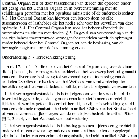
Centraal Orgaan zelf of door tussenkomst van derden die optreden onder
het gezag van het Centraal Orgaan en in overeenstemming met de
schikkingen getroffen met het openbaar ministerie of de onderzoeksrechter.
§ 3. Het Centraal Orgaan kan hiervoor een beroep doen op elke
tussenpersoon of lasthebber die het nodig acht voor het vervullen van deze
opdracht. § 4. Het Centraal Orgaan kan voor het beheer afzonderlijke
overeenkomsten sluiten met derden. § 5. In geval van vervreemding van de
aan zijn beheer toevertrouwde vermogensbestanddelen wordt de opbrengst
verder beheerd door het Centraal Orgaan tot aan de beslissing van de
bevoegde magistraat over de bestemming ervan.
Onderafdeling 5. - Terbeschikkingstelling
Art. 17.
§ 1. De directeur van het Centraal Orgaan kan, voor de duur
die hij bepaalt, het vermogensbestanddeel dat het voorwerp heeft uitgemaakt
van een uitvoerbare beslissing tot vervreemding met toepassing van de
artikelen 28octies of 61sexies van het Wetboek van strafvordering, ter
beschikking stellen van de federale politie, onder de volgende voorwaarden :
1° het vermogensbestanddeel is hetzij eigendom van de verdachte of de
inverdenkinggestelde, of de eigenaar ervan kan niet binnen een redelijk
tijdsbestek worden geïdentificeerd of bereikt, hetzij ter beschikking gesteld
van een criminele organisatie bedoeld in artikel 324bis van het Strafwetboek
of van de vermoedelijke plegers van de misdrijven bedoeld in artikel 90ter,
§§ 2, 3 en 4, van het Wetboek van strafvordering;
2° het vermogensbestanddeel is in beslag genomen tijdens een gerechtelijk
onderzoek of een opsporingsonderzoek naar strafbare feiten die gepleegd
zijn in het kader van een criminele organisatie, bedoeld in artikel 324bis van