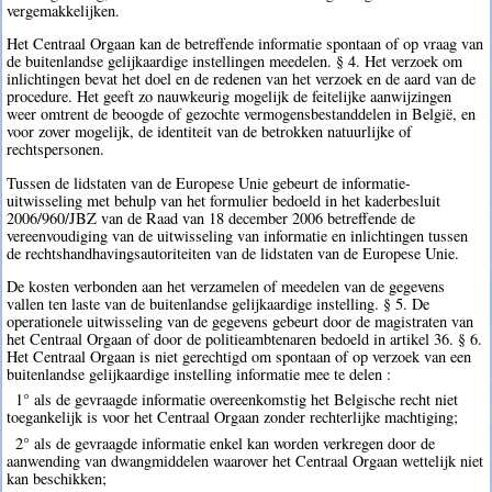
vergemakkelijken.
Het Centraal Orgaan kan de betreffende informatie spontaan of op vraag van
de buitenlandse gelijkaardige instellingen meedelen. § 4. Het verzoek om
inlichtingen bevat het doel en de redenen van het verzoek en de aard van de
procedure. Het geeft zo nauwkeurig mogelijk de feitelijke aanwijzingen
weer omtrent de beoogde of gezochte vermogensbestanddelen in België, en
voor zover mogelijk, de identiteit van de betrokken natuurlijke of
rechtspersonen.
Tussen de lidstaten van de Europese Unie gebeurt de informatie-
uitwisseling met behulp van het formulier bedoeld in het kaderbesluit
2006/960/JBZ van de Raad van 18 december 2006 betreffende de
vereenvoudiging van de uitwisseling van informatie en inlichtingen tussen
de rechtshandhavingsautoriteiten van de lidstaten van de Europese Unie.
De kosten verbonden aan het verzamelen of meedelen van de gegevens
vallen ten laste van de buitenlandse gelijkaardige instelling. § 5. De
operationele uitwisseling van de gegevens gebeurt door de magistraten van
het Centraal Orgaan of door de politieambtenaren bedoeld in artikel 36. § 6.
Het Centraal Orgaan is niet gerechtigd om spontaan of op verzoek van een
buitenlandse gelijkaardige instelling informatie mee te delen :
1° als de gevraagde informatie overeenkomstig het Belgische recht niet
toegankelijk is voor het Centraal Orgaan zonder rechterlijke machtiging;
2° als de gevraagde informatie enkel kan worden verkregen door de
aanwending van dwangmiddelen waarover het Centraal Orgaan wettelijk niet
kan beschikken;