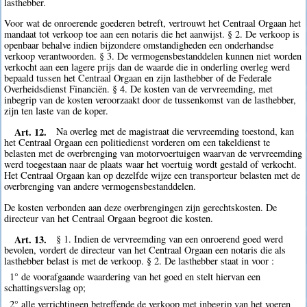
lasthebber.
Voor wat de onroerende goederen betreft, vertrouwt het Centraal Orgaan het
mandaat tot verkoop toe aan een notaris die het aanwijst. § 2. De verkoop is
openbaar behalve indien bijzondere omstandigheden een onderhandse
verkoop verantwoorden. § 3. De vermogensbestanddelen kunnen niet worden
verkocht aan een lagere prijs dan de waarde die in onderling overleg werd
bepaald tussen het Centraal Orgaan en zijn lasthebber of de Federale
Overheidsdienst Financiën. § 4. De kosten van de vervreemding, met
inbegrip van de kosten veroorzaakt door de tussenkomst van de lasthebber,
zijn ten laste van de koper.
Art. 12.
Na overleg met de magistraat die vervreemding toestond, kan
het Centraal Orgaan een politiedienst vorderen om een takeldienst te
belasten met de overbrenging van motorvoertuigen waarvan de vervreemding
werd toegestaan naar de plaats waar het voertuig wordt gestald of verkocht.
Het Centraal Orgaan kan op dezelfde wijze een transporteur belasten met de
overbrenging van andere vermogensbestanddelen.
De kosten verbonden aan deze overbrengingen zijn gerechtskosten. De
directeur van het Centraal Orgaan begroot die kosten.
Art. 13.
§ 1. Indien de vervreemding van een onroerend goed werd
bevolen, vordert de directeur van het Centraal Orgaan een notaris die als
lasthebber belast is met de verkoop. § 2. De lasthebber staat in voor :
1° de voorafgaande waardering van het goed en stelt hiervan een
schattingsverslag op;
2° alle verrichtingen betreffende de verkoop met inbegrip van het voeren