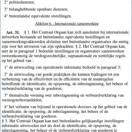
2° politiediensten;
3° belanghebbende openbare diensten;
4° buitenlandse equivalente instellingen.
Afdeling 6. - Internationale samenwerking
Art. 31.
§ 1. Het Centraal Orgaan kan zich aansluiten bij internationale
netwerken bestaande uit buitenlandse equivalente instellingen en
samenwerkingsakkoorden afsluiten met buitenlandse organisaties die nuttig
zijn voor het uitvoeren van zijn opdrachten. § 2. Het Centraal Orgaan kan,
met de in paragraaf 1 bedoelde instellingen en organisaties samenwerken
overeenkomstig de verdragsrechtelijke, supranationale en wettelijke regels
op het gebied van :
1° de uitwisseling van operationele informatie bedoeld in paragraaf 3;
2° de uitwisseling van goede praktijken die kunnen bijdragen tot een
verbetering van de effectiviteit en de efficiëntie van de maatregelen
betreffende de identificatie, de opsporing, de inbeslagneming, het beheer of
verbeurdverklaring van de goederen;
3° thematische vorming over inbeslagneming en verbeurdverklaring van
vermogensbestanddelen;
4° het verlenen van bijstand in operationele dossiers op het gebied van de
identificatie, de opsporing, de inbeslagneming, het beheer of de
verbeurdverklaring van goederen.
§ 3. Het Centraal Orgaan kan met buitenlandse gelijkaardige instellingen
informatie uitwisselen met als doel de identificatie, de opsporing, de
inbeslagneming, het beheer of de verbeurdverklaring van goederen te