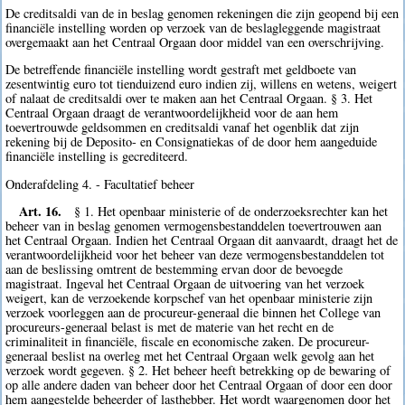
De creditsaldi van de in beslag genomen rekeningen die zijn geopend bij een
financiële instelling worden op verzoek van de beslagleggende magistraat
overgemaakt aan het Centraal Orgaan door middel van een overschrijving.
De betreffende financiële instelling wordt gestraft met geldboete van
zesentwintig euro tot tienduizend euro indien zij, willens en wetens, weigert
of nalaat de creditsaldi over te maken aan het Centraal Orgaan. § 3. Het
Centraal Orgaan draagt de verantwoordelijkheid voor de aan hem
toevertrouwde geldsommen en creditsaldi vanaf het ogenblik dat zijn
rekening bij de Deposito- en Consignatiekas of de door hem aangeduide
financiële instelling is gecrediteerd.
Onderafdeling 4. - Facultatief beheer
Art. 16.
§ 1. Het openbaar ministerie of de onderzoeksrechter kan het
beheer van in beslag genomen vermogensbestanddelen toevertrouwen aan
het Centraal Orgaan. Indien het Centraal Orgaan dit aanvaardt, draagt het de
verantwoordelijkheid voor het beheer van deze vermogensbestanddelen tot
aan de beslissing omtrent de bestemming ervan door de bevoegde
magistraat. Ingeval het Centraal Orgaan de uitvoering van het verzoek
weigert, kan de verzoekende korpschef van het openbaar ministerie zijn
verzoek voorleggen aan de procureur-generaal die binnen het College van
procureurs-generaal belast is met de materie van het recht en de
criminaliteit in financiële, fiscale en economische zaken. De procureur-
generaal beslist na overleg met het Centraal Orgaan welk gevolg aan het
verzoek wordt gegeven. § 2. Het beheer heeft betrekking op de bewaring of
op alle andere daden van beheer door het Centraal Orgaan of door een door
hem aangestelde beheerder of lasthebber. Het wordt waargenomen door het