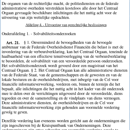
De organen van de rechterlijke macht, de politiediensten en de federale
administratieve overheden verstrekken kosteloos alle door het Centraal
Orgaan gevraagde beschikbare inlichtingen die het nuttig acht voor de
uitvoering van zijn wettelijke opdrachten.
Afdeling 4. - Uitvoering van gerechtelijke beslissingen
Onderafdeling 1. - Solvabiliteitsonderzoeken
Art. 21.
§ 1. Onverminderd de bevoegdheden van de bevoegde
ambtenaar van de Federale Overheidsdienst Financiën die belast is met de
invordering van de verbeurdverklaring, kan het Centraal Orgaan, teneinde de
haalbaarheid van een effectieve tenuitvoerlegging van de verbeurdverklaring
te beoordelen, de solvabiliteit van een veroordeelde persoon onderzoeken.
Het solvabiliteitsonderzoek wordt gevoerd door een magistraat van het
Centraal Orgaan. § 2. Het Centraal Orgaan kan alle administratieve diensten
van de Federale Staat, van de gemeenschappen en de gewesten en van de
lokale besturen en de overheidsbedrijven, met inbegrip van de Cel voor
financiële informatieverwerking, vorderen om, binnen de termijn die het
bepaalt, alle inlichtingen die het nuttig acht in het kader van dit onderzoek
mee te delen over de verrichtingen uitgevoerd door de veroordeelde, diens
tegoeden en over de samenstelling en de vindplaats van diens vermogen.
Deze administratieve diensten, de overheidsbedrijven en de Cel voor
financiële informatieverwerking zijn gehouden aan voormelde vordering
gevolg te geven.
Dezelfde vordering kan eveneens worden gericht aan de ondernemingen die
zijn ingeschreven bij de Kruispuntbank van Ondernemingen. Deze
ondernemingen zijn ertoe gehouden aan voormelde vordering gevolg te