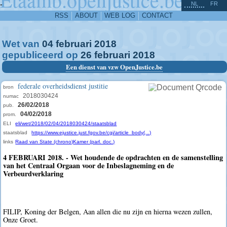
^
-
NL
FR
RSS
ABOUT
WEB LOG
CONTACT
Wet van
04
februari
2018
gepubliceerd op
26
februari
2018
Een dienst van vzw OpenJustice.be
federale overheidsdienst justitie
bron
2018030424
numac
26/02/2018
pub.
04/02/2018
prom.
ELI
eli/wet/2018/02/04/2018030424/staatsblad
staatsblad
https://www.ejustice.just.fgov.be/cgi/article_body(...)
links
Raad van State (chrono)
Kamer (parl. doc.)
4 FEBRUARI 2018. - Wet houdende de opdrachten en de samenstelling
van het Centraal Orgaan voor de Inbeslagneming en de
Verbeurdverklaring
FILIP, Koning der Belgen, Aan allen die nu zijn en hierna wezen zullen,
Onze Groet.