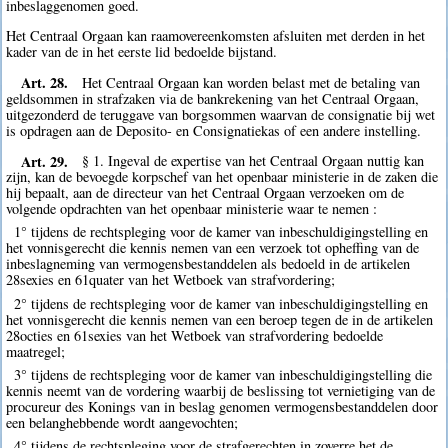
inbeslaggenomen goed.
Het Centraal Orgaan kan raamovereenkomsten afsluiten met derden in het
kader van de in het eerste lid bedoelde bijstand.
Art. 28.
Het Centraal Orgaan kan worden belast met de betaling van
geldsommen in strafzaken via de bankrekening van het Centraal Orgaan,
uitgezonderd de teruggave van borgsommen waarvan de consignatie bij wet
is opdragen aan de Deposito- en Consignatiekas of een andere instelling.
Art. 29.
§ 1. Ingeval de expertise van het Centraal Orgaan nuttig kan
zijn, kan de bevoegde korpschef van het openbaar ministerie in de zaken die
hij bepaalt, aan de directeur van het Centraal Orgaan verzoeken om de
volgende opdrachten van het openbaar ministerie waar te nemen :
1° tijdens de rechtspleging voor de kamer van inbeschuldigingstelling en
het vonnisgerecht die kennis nemen van een verzoek tot opheffing van de
inbeslagneming van vermogensbestanddelen als bedoeld in de artikelen
28sexies en 61quater van het Wetboek van strafvordering;
2° tijdens de rechtspleging voor de kamer van inbeschuldigingstelling en
het vonnisgerecht die kennis nemen van een beroep tegen de in de artikelen
28octies en 61sexies van het Wetboek van strafvordering bedoelde
maatregel;
3° tijdens de rechtspleging voor de kamer van inbeschuldigingstelling die
kennis neemt van de vordering waarbij de beslissing tot vernietiging van de
procureur des Konings van in beslag genomen vermogensbestanddelen door
een belanghebbende wordt aangevochten;
4° tijdens de rechtspleging voor de strafgerechten in zoverre het de