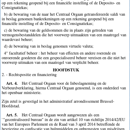
op een rekening geopend bij een financiële instelling of de Deposito- en
Consignatiekas;
b) de bewaring van de naar het Centraal Orgaan getransfereerde saldi van
in beslag genomen bankrekeningen op een rekening geopend bij een
financiële instelling of de Deposito- en Consignatiekas;
c) de bewaring van de geldsommen die in plaats zijn getreden van
vermogensbestanddelen die het voorwerp uitmaakten van een maatregel van
waardevast beheer;
d) de bewaring van in beslag genomen virtuele valuta;
4° facultatief beheer : het beheer van effecten en andere roerende en
onroerende goederen die een gespecialiseerd beheer vereisen en die niet het
voorwerp uitmaken van een maatregel van verplicht beheer.
HOOFDSTUK
2. - Rechtspositie en financiering
Art. 4.
Het Centraal Orgaan voor de Inbeslagneming en de
Verbeurdverklaring, hierna Centraal Orgaan genoemd, is een onderdeel van
het openbaar ministerie.
Zijn zetel is gevestigd in het administratief arrondissement Brussel-
Hoofdstad.
Art. 5.
Het Centraal Orgaan wordt aangewezen als een
`"gecentraliseerd bureau" in de zin van artikel 10 van richtlijn 2014/42/EU
van het Europees Parlement en de Raad van 3 april 2014 betreffende de
bevriezing en confiscatie van hulpmiddelen en opbrengsten van misdrijven