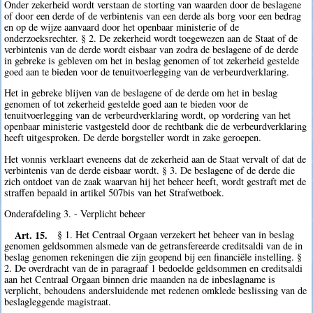
Onder zekerheid wordt verstaan de storting van waarden door de beslagene
of door een derde of de verbintenis van een derde als borg voor een bedrag
en op de wijze aanvaard door het openbaar ministerie of de
onderzoeksrechter. § 2. De zekerheid wordt toegewezen aan de Staat of de
verbintenis van de derde wordt eisbaar van zodra de beslagene of de derde
in gebreke is gebleven om het in beslag genomen of tot zekerheid gestelde
goed aan te bieden voor de tenuitvoerlegging van de verbeurdverklaring.
Het in gebreke blijven van de beslagene of de derde om het in beslag
genomen of tot zekerheid gestelde goed aan te bieden voor de
tenuitvoerlegging van de verbeurdverklaring wordt, op vordering van het
openbaar ministerie vastgesteld door de rechtbank die de verbeurdverklaring
heeft uitgesproken. De derde borgsteller wordt in zake geroepen.
Het vonnis verklaart eveneens dat de zekerheid aan de Staat vervalt of dat de
verbintenis van de derde eisbaar wordt. § 3. De beslagene of de derde die
zich ontdoet van de zaak waarvan hij het beheer heeft, wordt gestraft met de
straffen bepaald in artikel 507bis van het Strafwetboek.
Onderafdeling 3. - Verplicht beheer
Art. 15.
§ 1. Het Centraal Orgaan verzekert het beheer van in beslag
genomen geldsommen alsmede van de getransfereerde creditsaldi van de in
beslag genomen rekeningen die zijn geopend bij een financiële instelling. §
2. De overdracht van de in paragraaf 1 bedoelde geldsommen en creditsaldi
aan het Centraal Orgaan binnen drie maanden na de inbeslagname is
verplicht, behoudens andersluidende met redenen omklede beslissing van de
beslagleggende magistraat.