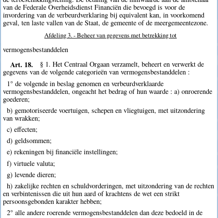
van de Federale Overheidsdienst Financiën die bevoegd is voor de
invordering van de verbeurdverklaring bij equivalent kan, in voorkomend
geval, ten laste vallen van de Staat, de gemeente of de meergemeentezone.
Afdeling 3. - Beheer van gegevens met betrekking tot
vermogensbestanddelen
Art. 18.
§ 1. Het Centraal Orgaan verzamelt, beheert en verwerkt de
gegevens van de volgende categorieën van vermogensbestanddelen :
1° de volgende in beslag genomen en verbeurdverklaarde
vermogensbestanddelen, ongeacht het bedrag of hun waarde : a) onroerende
goederen;
b) gemotoriseerde voertuigen, schepen en vliegtuigen, met uitzondering
van wrakken;
c) effecten;
d) geldsommen;
e) rekeningen bij financiële instellingen;
f) virtuele valuta;
g) levende dieren;
h) zakelijke rechten en schuldvorderingen, met uitzondering van de rechten
en verbintenissen die uit hun aard of krachtens de wet een strikt
persoonsgebonden karakter hebben;
2° alle andere roerende vermogensbestanddelen dan deze bedoeld in de