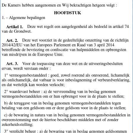
De Kamers hebben aangenomen en Wij bekrachtigen hetgeen volgt :
HOOFDSTUK
1. - Algemene bepalingen
Artikel 1.
Deze wet regelt een aangelegenheid als bedoeld in artikel 74
van de Grondwet.
Art. 2.
Deze wet voorziet in de gedeeltelijke omzetting van de richtlijn
2014/42/EU van het Europees Parlement en Raad van 3 april 2014
betreffende de bevriezing en confiscatie van hulpmiddelen en opbrengsten
van misdrijven in de Europese Unie.
Art. 3.
Voor de toepassing van deze wet en de uitvoeringsbesluiten
ervan, wordt verstaan onder :
1° vermogensbestanddeel : goed, zowel roerend als onroerend, lichamelijk
als onlichamelijk, dat vatbaar is voor inbeslagneming of verbeurdverklaring,
en dat wettelijk kan worden verkocht;
2° waardevast beheer : a) de vervreemding van in beslag genomen
vermogensbestanddelen om er hun opbrengst voor in de plaats te stellen;
b) de teruggave van in beslag genomen vermogensbestanddelen tegen
betaling van een geldsom om er deze geldsom voor in de plaats te stellen;
c) de bewaring in natura van in beslag genomen vermogensbestanddelen in
overeenstemming met de hiertoe beschikbare middelen met of zonder
zekerheidsstelling;
3° verplicht beheer : a) de bewaring van in beslag genomen geldsommen