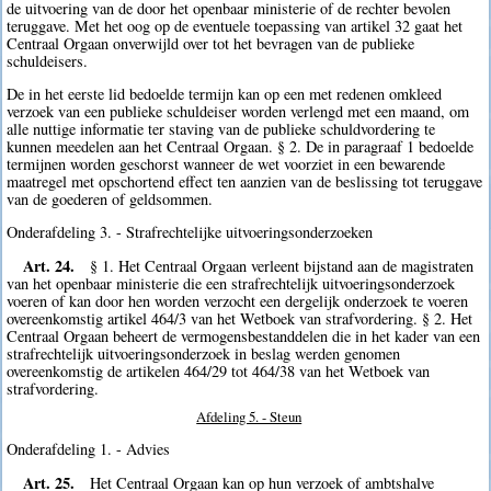
de uitvoering van de door het openbaar ministerie of de rechter bevolen
teruggave. Met het oog op de eventuele toepassing van artikel 32 gaat het
Centraal Orgaan onverwijld over tot het bevragen van de publieke
schuldeisers.
De in het eerste lid bedoelde termijn kan op een met redenen omkleed
verzoek van een publieke schuldeiser worden verlengd met een maand, om
alle nuttige informatie ter staving van de publieke schuldvordering te
kunnen meedelen aan het Centraal Orgaan. § 2. De in paragraaf 1 bedoelde
termijnen worden geschorst wanneer de wet voorziet in een bewarende
maatregel met opschortend effect ten aanzien van de beslissing tot teruggave
van de goederen of geldsommen.
Onderafdeling 3. - Strafrechtelijke uitvoeringsonderzoeken
Art. 24.
§ 1. Het Centraal Orgaan verleent bijstand aan de magistraten
van het openbaar ministerie die een strafrechtelijk uitvoeringsonderzoek
voeren of kan door hen worden verzocht een dergelijk onderzoek te voeren
overeenkomstig artikel 464/3 van het Wetboek van strafvordering. § 2. Het
Centraal Orgaan beheert de vermogensbestanddelen die in het kader van een
strafrechtelijk uitvoeringsonderzoek in beslag werden genomen
overeenkomstig de artikelen 464/29 tot 464/38 van het Wetboek van
strafvordering.
Afdeling 5. - Steun
Onderafdeling 1. - Advies
Art. 25.
Het Centraal Orgaan kan op hun verzoek of ambtshalve