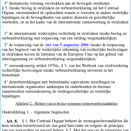
3° thematische vorming verstrekken aan de bevoegde overheden.
§ 5. Inzake beslag in strafzaken en verbeurdverklaring zal het Centraal
Orgaan, onverminderd de opdrachten waarin is voorzien in andere wettelijke
bepalingen en de bevoegdheden van andere diensten en gerechtelijke
overheden, en in het kader van de internationale samenwerking in strafzaken
:
1° de internationale wederzijdse rechtshulp in strafzaken inzake beslag en
verbeurdverklaring met toepassing van een verdrag vergemakkelijken;
wet van 5 augustus 2006
2° de toepassing van de
inzake de toepassing
van het beginsel van de wederzijdse erkenning van rechterlijke beslissingen
in strafzaken tussen de lidstaten van de Europese Unie op het gebied van
inbeslagneming en verbeurdverklaring vergemakkelijken;
3° overeenkomstig artikel 197bis, § 3, van het Wetboek van strafvordering
rechterlijke beslissingen inzake verbeurdverklaring uitvoeren in het
buitenland;
4° dienstbetrekkingen met buitenlandse equivalente instellingen en
internationale organisaties aanknopen en onderhouden en hiermee
samenwerken overeenkomstig de verdragsrechtelijke en wettelijke
bepalingen.
Afdeling 2. - Beheer van in beslag genomen vermogensbestanddelen
Onderafdeling 1. - Algemene beginselen
Art. 8.
§ 1. Het Centraal Orgaan beheert de vermogensbestanddelen die
hem worden toevertrouwd als een goed huisvader en volgens de principes
van een voorzichtig en passief beheer. § 2. Met het oog op de uitvoering van