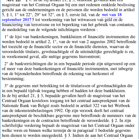
magistraat van het Centraal Orgaan bij een met redenen omklede beslissing
gericht aan de ondernemingen en de personen die worden bedoeld in artikel
wet van 18
5, § 1, 1° tot 22°, 29° tot 32°, en § 3, eerste lid, van de
september 2017
5
tot voorkoming van het witwassen van geld en de
financiering van terrorisme en tot beperking van het gebruik van contanten,
de mededeling van de volgende inlichtingen vorderen :
1° de lijst van bankrekeningen, bankkluizen of financiële instrumenten die
worden bedoeld in artikel 2, 1°, van de wet van 2 augustus 2002 betreffende
het toezicht op de financiële sector en de financiële diensten, waarvan de
veroordeelde titularis, gevolmachtigde of de uiteindelijke gerechtigde is en,
in voorkomend geval, alle nuttige gegevens hieromtrent;
2° de bankverrichtingen die in een bepaalde periode zijn uitgevoerd op een
of meer van deze bankrekeningen of financiële instrumenten, met inbegrip
van de bijzonderheden betreffende de rekening van herkomst of
bestemming;
3° de gegevens met betrekking tot de titularissen of gevolmachtigden die
in een bepaald tijdvak toegang hebben of hadden tot deze bankkluizen.
In de bij artikel 21, § 3, bepaalde gevallen heeft de magistraat van het
Centraal Orgaan kosteloos toegang tot het centraal aanspreekpunt van de
Nationale Bank van België zoals bedoeld in artikel 322 van het Wetboek
van de inkomstenbelastingen 1992. Op zijn verzoek deelt het centraal
aanspreekpunt de beschikbare gegevens mee betreffende de nummers van de
bankrekeningen en de contracten betreffende de veroordeelde. § 2. In zijn
schriftelijke vordering bepaalt de magistraat van het Centraal Orgaan onder
welke vorm en binnen welke termijn de in paragraaf 1 bedoelde gegevens
hem dienen te worden meegedeeld. § 3. Indien de aan het Centraal Orgaan