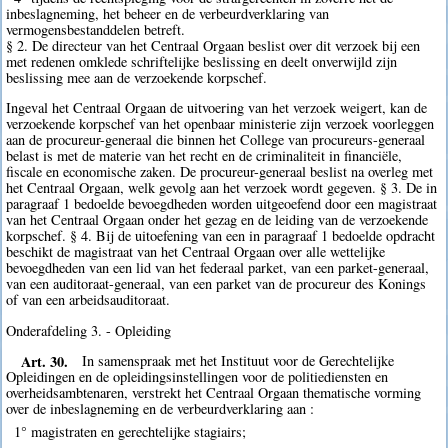
inbeslagneming, het beheer en de verbeurdverklaring van
vermogensbestanddelen betreft.
§ 2. De directeur van het Centraal Orgaan beslist over dit verzoek bij een
met redenen omklede schriftelijke beslissing en deelt onverwijld zijn
beslissing mee aan de verzoekende korpschef.
Ingeval het Centraal Orgaan de uitvoering van het verzoek weigert, kan de
verzoekende korpschef van het openbaar ministerie zijn verzoek voorleggen
aan de procureur-generaal die binnen het College van procureurs-generaal
belast is met de materie van het recht en de criminaliteit in financiële,
fiscale en economische zaken. De procureur-generaal beslist na overleg met
het Centraal Orgaan, welk gevolg aan het verzoek wordt gegeven. § 3. De in
paragraaf 1 bedoelde bevoegdheden worden uitgeoefend door een magistraat
van het Centraal Orgaan onder het gezag en de leiding van de verzoekende
korpschef. § 4. Bij de uitoefening van een in paragraaf 1 bedoelde opdracht
beschikt de magistraat van het Centraal Orgaan over alle wettelijke
bevoegdheden van een lid van het federaal parket, van een parket-generaal,
van een auditoraat-generaal, van een parket van de procureur des Konings
of van een arbeidsauditoraat.
Onderafdeling 3. - Opleiding
Art. 30.
In samenspraak met het Instituut voor de Gerechtelijke
Opleidingen en de opleidingsinstellingen voor de politiediensten en
overheidsambtenaren, verstrekt het Centraal Orgaan thematische vorming
over de inbeslagneming en de verbeurdverklaring aan :
1° magistraten en gerechtelijke stagiairs;