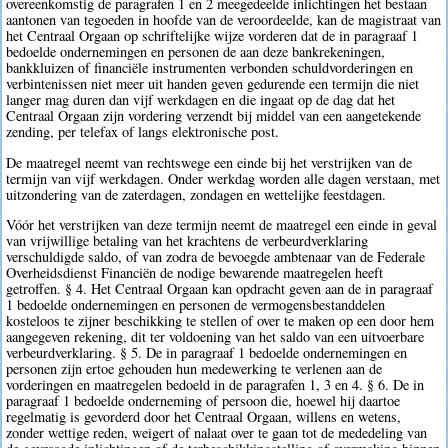
overeenkomstig de paragrafen 1 en 2 meegedeelde inlichtingen het bestaan
aantonen van tegoeden in hoofde van de veroordeelde, kan de magistraat van
het Centraal Orgaan op schriftelijke wijze vorderen dat de in paragraaf 1
bedoelde ondernemingen en personen de aan deze bankrekeningen,
bankkluizen of financiële instrumenten verbonden schuldvorderingen en
verbintenissen niet meer uit handen geven gedurende een termijn die niet
langer mag duren dan vijf werkdagen en die ingaat op de dag dat het
Centraal Orgaan zijn vordering verzendt bij middel van een aangetekende
zending, per telefax of langs elektronische post.
De maatregel neemt van rechtswege een einde bij het verstrijken van de
termijn van vijf werkdagen. Onder werkdag worden alle dagen verstaan, met
uitzondering van de zaterdagen, zondagen en wettelijke feestdagen.
Vóór het verstrijken van deze termijn neemt de maatregel een einde in geval
van vrijwillige betaling van het krachtens de verbeurdverklaring
verschuldigde saldo, of van zodra de bevoegde ambtenaar van de Federale
Overheidsdienst Financiën de nodige bewarende maatregelen heeft
getroffen. § 4. Het Centraal Orgaan kan opdracht geven aan de in paragraaf
1 bedoelde ondernemingen en personen de vermogensbestanddelen
kosteloos te zijner beschikking te stellen of over te maken op een door hem
aangegeven rekening, dit ter voldoening van het saldo van een uitvoerbare
verbeurdverklaring. § 5. De in paragraaf 1 bedoelde ondernemingen en
personen zijn ertoe gehouden hun medewerking te verlenen aan de
vorderingen en maatregelen bedoeld in de paragrafen 1, 3 en 4. § 6. De in
paragraaf 1 bedoelde onderneming of persoon die, hoewel hij daartoe
regelmatig is gevorderd door het Centraal Orgaan, willens en wetens,
zonder wettige reden, weigert of nalaat over te gaan tot de mededeling van