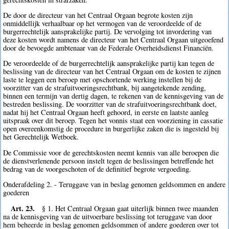
De door de directeur van het Centraal Orgaan begrote kosten zijn
onmiddellijk verhaalbaar op het vermogen van de veroordeelde of de
burgerrechtelijk aansprakelijke partij. De vervolging tot invordering van
deze kosten wordt namens de directeur van het Centraal Orgaan uitgeoefend
door de bevoegde ambtenaar van de Federale Overheidsdienst Financiën.
De veroordeelde of de burgerrechtelijk aansprakelijke partij kan tegen de
beslissing van de directeur van het Centraal Orgaan om de kosten te zijnen
laste te leggen een beroep met opschortende werking instellen bij de
voorzitter van de strafuitvoeringsrechtbank, bij aangetekende zending,
binnen een termijn van dertig dagen, te rekenen van de kennisgeving van de
bestreden beslissing. De voorzitter van de strafuitvoeringsrechtbank doet,
nadat hij het Centraal Orgaan heeft gehoord, in eerste en laatste aanleg
uitspraak over dit beroep. Tegen het vonnis staat een voorziening in cassatie
open overeenkomstig de procedure in burgerlijke zaken die is ingesteld bij
het Gerechtelijk Wetboek.
De Commissie voor de gerechtskosten neemt kennis van alle beroepen die
de dienstverlenende persoon instelt tegen de beslissingen betreffende het
bedrag van de voorgeschoten of de definitief begrote vergoeding.
Onderafdeling 2. - Teruggave van in beslag genomen geldsommen en andere
goederen
Art. 23.
§ 1. Het Centraal Orgaan gaat uiterlijk binnen twee maanden
na de kennisgeving van de uitvoerbare beslissing tot teruggave van door
hem beheerde in beslag genomen geldsommen of andere goederen over tot