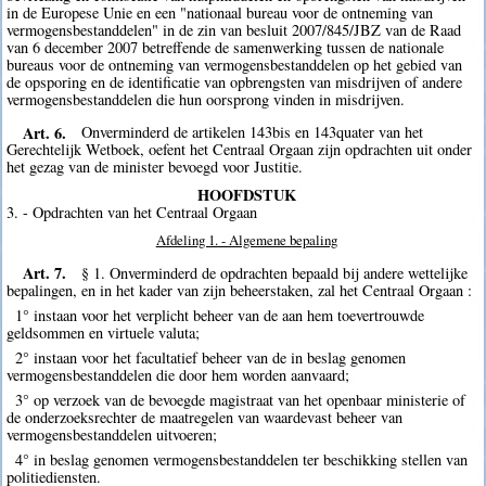
in de Europese Unie en een "nationaal bureau voor de ontneming van
vermogensbestanddelen" in de zin van besluit 2007/845/JBZ van de Raad
van 6 december 2007 betreffende de samenwerking tussen de nationale
bureaus voor de ontneming van vermogensbestanddelen op het gebied van
de opsporing en de identificatie van opbrengsten van misdrijven of andere
vermogensbestanddelen die hun oorsprong vinden in misdrijven.
Art. 6.
Onverminderd de artikelen 143bis en 143quater van het
Gerechtelijk Wetboek, oefent het Centraal Orgaan zijn opdrachten uit onder
het gezag van de minister bevoegd voor Justitie.
HOOFDSTUK
3. - Opdrachten van het Centraal Orgaan
Afdeling 1. - Algemene bepaling
Art. 7.
§ 1. Onverminderd de opdrachten bepaald bij andere wettelijke
bepalingen, en in het kader van zijn beheerstaken, zal het Centraal Orgaan :
1° instaan voor het verplicht beheer van de aan hem toevertrouwde
geldsommen en virtuele valuta;
2° instaan voor het facultatief beheer van de in beslag genomen
vermogensbestanddelen die door hem worden aanvaard;
3° op verzoek van de bevoegde magistraat van het openbaar ministerie of
de onderzoeksrechter de maatregelen van waardevast beheer van
vermogensbestanddelen uitvoeren;
4° in beslag genomen vermogensbestanddelen ter beschikking stellen van
politiediensten.