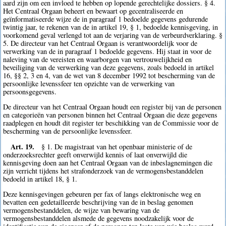
aard zijn om een invloed te hebben op lopende gerechtelijke dossiers. § 4.
Het Centraal Orgaan beheert en bewaart op gecentraliseerde en
geïnformatiseerde wijze de in paragraaf 1 bedoelde gegevens gedurende
twintig jaar, te rekenen van de in artikel 19, § 1, bedoelde kennisgeving, in
voorkomend geval verlengd tot aan de verjaring van de verbeurdverklaring. §
5. De directeur van het Centraal Orgaan is verantwoordelijk voor de
verwerking van de in paragraaf 1 bedoelde gegevens. Hij staat in voor de
naleving van de vereisten en waarborgen van vertrouwelijkheid en
beveiliging van de verwerking van deze gegevens, zoals bedoeld in artikel
16, §§ 2, 3 en 4, van de wet van 8 december 1992 tot bescherming van de
persoonlijke levenssfeer ten opzichte van de verwerking van
persoonsgegevens.
De directeur van het Centraal Orgaan houdt een register bij van de personen
en categorieën van personen binnen het Centraal Orgaan die deze gegevens
raadplegen en houdt dit register ter beschikking van de Commissie voor de
bescherming van de persoonlijke levenssfeer.
Art. 19.
§ 1. De magistraat van het openbaar ministerie of de
onderzoeksrechter geeft onverwijld kennis of laat onverwijld die
kennisgeving doen aan het Centraal Orgaan van de inbeslagnemingen die
zijn verricht tijdens het strafonderzoek van de vermogensbestanddelen
bedoeld in artikel 18, § 1.
Deze kennisgevingen gebeuren per fax of langs elektronische weg en
bevatten een gedetailleerde beschrijving van de in beslag genomen
vermogensbestanddelen, de wijze van bewaring van de
vermogensbestanddelen alsmede de gegevens noodzakelijk voor de