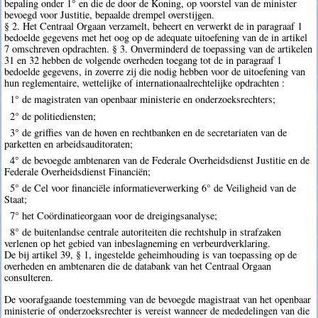
bepaling onder 1° en die de door de Koning, op voorstel van de minister
bevoegd voor Justitie, bepaalde drempel overstijgen.
§ 2. Het Centraal Orgaan verzamelt, beheert en verwerkt de in paragraaf 1
bedoelde gegevens met het oog op de adequate uitoefening van de in artikel
7 omschreven opdrachten. § 3. Onverminderd de toepassing van de artikelen
31 en 32 hebben de volgende overheden toegang tot de in paragraaf 1
bedoelde gegevens, in zoverre zij die nodig hebben voor de uitoefening van
hun reglementaire, wettelijke of internationaalrechtelijke opdrachten :
1° de magistraten van openbaar ministerie en onderzoeksrechters;
2° de politiediensten;
3° de griffies van de hoven en rechtbanken en de secretariaten van de
parketten en arbeidsauditoraten;
4° de bevoegde ambtenaren van de Federale Overheidsdienst Justitie en de
Federale Overheidsdienst Financiën;
5° de Cel voor financiële informatieverwerking 6° de Veiligheid van de
Staat;
7° het Coördinatieorgaan voor de dreigingsanalyse;
8° de buitenlandse centrale autoriteiten die rechtshulp in strafzaken
verlenen op het gebied van inbeslagneming en verbeurdverklaring.
De bij artikel 39, § 1, ingestelde geheimhouding is van toepassing op de
overheden en ambtenaren die de databank van het Centraal Orgaan
consulteren.
De voorafgaande toestemming van de bevoegde magistraat van het openbaar
ministerie of onderzoeksrechter is vereist wanneer de mededelingen van die