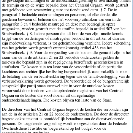
de gevraagde inlichtingen of de terbeschikkingstelling of overmaking binnen
de termijn en op de wijze bepaald door het Centraal Orgaan, wordt gestraft
met geldboete van zesentwintig euro tot tienduizend euro. § 7. De in
paragraaf 1 bedoelde ondernemingen en personen, of elke derde, die
goederen bewaren of beheren die het voorwerp uitmaken van een in de
paragrafen 3 en 4 bedoelde maatregel en deze met bedrieglijk opzet
wegmaken, worden gestraft met de straffen bepaald in artikel 507 van het
Strafwetboek. § 8. Iedere persoon die uit hoofde van zijn functie kennis
krijgt van de vorderingen of maatregelen bedoeld in dit artikel of daaraan
zijn medewerking verleent, is tot geheimhouding verplicht. Iedere schending
van het geheim wordt gestraft overeenkomstig artikel 458 van het
Strafwetboek. § 9. Voor de vergoeding van de kosten die gemaakt zijn in het
raam van de in de artikelen 21 en 22 bedoelde onderzoeken gelden de
tarieven die bepaald zijn in de regelgeving betreffende gerechtskosten in
strafzaken. De kosten zijn ten laste van de veroordeelde of de partij die
krachtens een rechterlijke beslissing burgerrechtelijk aansprakelijk is voor
de betaling van de verbeurdverklaring tegen wie de tenuitvoerlegging van de
verbeurdverklaring wordt gevorderd. De veroordeelde of de burgerrechtelijk
aansprakelijke partij staan evenwel niet in voor de nutteloze kosten
veroorzaakt door toedoen van de optredende magistraat van het Centraal
Orgaan en de kosten die voortvloeien uit onregelmatige
onderzoekshandelingen. Die kosten blijven ten laste van de Staat.
De directeur van het Centraal Orgaan begroot de kosten die verbonden zijn
aan de in de artikelen 21 en 22 bedoelde onderzoeken. De door de directeur
begrote onkostenstaat is onmiddellijk betaalbaar aan de dienstverlenende
persoon. De toegekende vergoeding wordt voorgeschoten door de Federale
Overheidsdienst Justitie en toegerekend op het budget voor de
gerechtskosten in strafzaken.