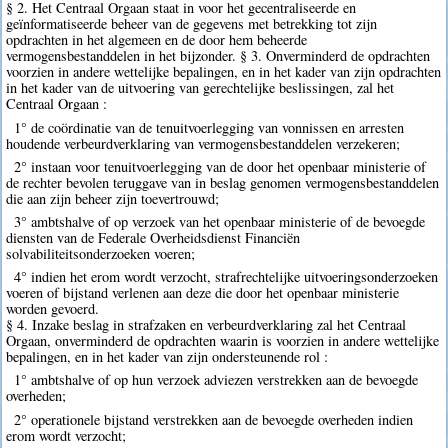
§ 2. Het Centraal Orgaan staat in voor het gecentraliseerde en
geïnformatiseerde beheer van de gegevens met betrekking tot zijn
opdrachten in het algemeen en de door hem beheerde
vermogensbestanddelen in het bijzonder. § 3. Onverminderd de opdrachten
voorzien in andere wettelijke bepalingen, en in het kader van zijn opdrachten
in het kader van de uitvoering van gerechtelijke beslissingen, zal het
Centraal Orgaan :
1° de coördinatie van de tenuitvoerlegging van vonnissen en arresten
houdende verbeurdverklaring van vermogensbestanddelen verzekeren;
2° instaan voor tenuitvoerlegging van de door het openbaar ministerie of
de rechter bevolen teruggave van in beslag genomen vermogensbestanddelen
die aan zijn beheer zijn toevertrouwd;
3° ambtshalve of op verzoek van het openbaar ministerie of de bevoegde
diensten van de Federale Overheidsdienst Financiën
solvabiliteitsonderzoeken voeren;
4° indien het erom wordt verzocht, strafrechtelijke uitvoeringsonderzoeken
voeren of bijstand verlenen aan deze die door het openbaar ministerie
worden gevoerd.
§ 4. Inzake beslag in strafzaken en verbeurdverklaring zal het Centraal
Orgaan, onverminderd de opdrachten waarin is voorzien in andere wettelijke
bepalingen, en in het kader van zijn ondersteunende rol :
1° ambtshalve of op hun verzoek adviezen verstrekken aan de bevoegde
overheden;
2° operationele bijstand verstrekken aan de bevoegde overheden indien
erom wordt verzocht;