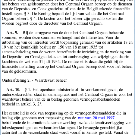
het beheer van geldsommen doet het Centraal Orgaan beroep op de diensten
van de Deposito- en Consignatiekas of van de in België erkende financiële
instellingen. § 3. De Koning bepaalt de lijst van valuta die het Centraal
Orgaan beheert. § 4. De kosten voor het beheer zijn gerechtskosten die
worden begroot door de directeur van het Centraal Orgaan.
Art. 9.
Bij de teruggave van de door het Centraal Orgaan beheerde
sommen, worden deze sommen verhoogd met de interesten. Voor de
uitbetaling van de intresten wordt toepassing gemaakt van de artikelen 18 en
19 van het koninklijk besluit nr. 150 van 18 maart 1935 tot
samenschakeling van de wetten betreffende de inrichting en de werking van
de Deposito- en Consignatiekas en tot aanbrenging van wijzigingen daarin
krachtens de wet van 31 juli 1934. De rentevoet is deze die geldt bij de
financiële instelling waarop het Centraal Orgaan beroep doet voor het beheer
van de geldsommen.
Onderafdeling 2. - Waardevast beheer
Art. 10.
§ 1. Het openbaar ministerie of, in voorkomend geval, de
onderzoeksrechter staat in samenspraak met het Centraal Orgaan in voor het
waardevast beheer van de in beslag genomen vermogensbestanddelen
bedoeld in artikel 3, 2°.
Het eerste lid is ook van toepassing op de vermogensbestanddelen die in
wet van 20 mei 1997
beslag zijn genomen met toepassing van de
betreffende de internationale samenwerking inzake de tenuitvoerlegging van
inbeslagnemingen en verbeurdverklaringen. De bevoegde gerechtelijke
autoriteit in de verzoekende staat wordt vooraf in kennis gesteld. Vanaf de