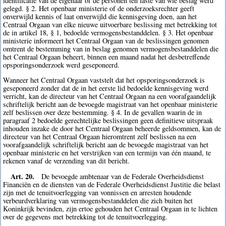
identificatie van de eigenaar of de personen ten laste van wie beslag werd
gelegd. § 2. Het openbaar ministerie of de onderzoeksrechter geeft
onverwijld kennis of laat onverwijld die kennisgeving doen, aan het
Centraal Orgaan van elke nieuwe uitvoerbare beslissing met betrekking tot
de in artikel 18, § 1, bedoelde vermogensbestanddelen. § 3. Het openbaar
ministerie informeert het Centraal Orgaan van de beslissingen genomen
omtrent de bestemming van in beslag genomen vermogensbestanddelen die
het Centraal Orgaan beheert, binnen een maand nadat het desbetreffende
opsporingsonderzoek werd geseponeerd.
Wanneer het Centraal Orgaan vaststelt dat het opsporingsonderzoek is
geseponeerd zonder dat de in het eerste lid bedoelde kennisgeving werd
verricht, kan de directeur van het Centraal Orgaan na een voorafgaandelijk
schriftelijk bericht aan de bevoegde magistraat van het openbaar ministerie
zelf beslissen over deze bestemming. § 4. In de gevallen waarin de in
paragraaf 2 bedoelde gerechtelijke beslissingen geen definitieve uitspraak
inhouden inzake de door het Centraal Orgaan beheerde geldsommen, kan de
directeur van het Centraal Orgaan hieromtrent zelf beslissen na een
voorafgaandelijk schriftelijk bericht aan de bevoegde magistraat van het
openbaar ministerie en het verstrijken van een termijn van één maand, te
rekenen vanaf de verzending van dit bericht.
Art. 20.
De bevoegde ambtenaar van de Federale Overheidsdienst
Financiën en de diensten van de Federale Overheidsdienst Justitie die belast
zijn met de tenuitvoerlegging van vonnissen en arresten houdende
verbeurdverklaring van vermogensbestanddelen die zich buiten het
Koninkrijk bevinden, zijn ertoe gehouden het Centraal Orgaan in te lichten
over de gegevens met betrekking tot de tenuitvoerlegging.