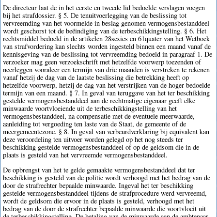
De directeur laat de in het eerste en tweede lid bedoelde verslagen voegen
bij het strafdossier. § 5. De tenuitvoerlegging van de beslissing tot
vervreemding van het voormelde in beslag genomen vermogensbestanddeel
wordt geschorst tot de beëindiging van de terbeschikkingstelling. § 6. Het
rechtsmiddel bedoeld in de artikelen 28sexies en 61quater van het Wetboek
van strafvordering kan slechts worden ingesteld binnen een maand vanaf de
kennisgeving van de beslissing tot vervreemding bedoeld in paragraaf 1. De
verzoeker mag geen verzoekschrift met hetzelfde voorwerp toezenden of
neerleggen vooraleer een termijn van drie maanden is verstreken te rekenen
vanaf hetzij de dag van de laatste beslissing die betrekking heeft op
hetzelfde voorwerp, hetzij de dag van het verstrijken van de hoger bedoelde
termijn van een maand. § 7. In geval van teruggave van het ter beschikking
gestelde vermogensbestanddeel aan de rechtmatige eigenaar geeft elke
minwaarde voortvloeiende uit de terbeschikkingstelling van het
vermogensbestanddeel, na compensatie met de eventuele meerwaarde,
aanleiding tot vergoeding ten laste van de Staat, de gemeente of de
meergemeentezone. § 8. In geval van verbeurdverklaring bij equivalent kan
deze veroordeling ten uitvoer worden gelegd op het nog steeds ter
beschikking gestelde vermogensbestanddeel of op de geldsom die in de
plaats is gesteld van het vervreemde vermogensbestanddeel.
De opbrengst van het te gelde gemaakte vermogensbestanddeel dat ter
beschikking is gesteld van de politie wordt verhoogd met het bedrag van de
door de strafrechter bepaalde minwaarde. Ingeval het ter beschikking
gestelde vermogensbestanddeel tijdens de strafprocedure werd vervreemd,
wordt de geldsom die ervoor in de plaats is gesteld, verhoogd met het
bedrag van de door de strafrechter bepaalde minwaarde die voortvloeit uit
de terbeschikkingstelling. De betaling van de minwaarde aan de ambtenaar