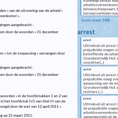
Koninklijk besluit wa
arbeidsovereenkomst 
binnenscheepvaart, b
den « van de uitvoering van de arbeid »
beroepsverleden waa
reenkomst ».
toon meer (48)
igingen aangebracht :
arrest
angen door de woorden « 31 december
arrest
Uittreksel uit arrest
prejudiciële vragen ov
den « tot de toepassing » vervangen door
betreffende de arbe
Grondwettelijk Hof, 
voorzitter(...)
igingen aangebracht :
arrest
angen door de woorden « 31 december
Uittreksel uit arrest
prejudiciële vraag ov
aanpassing van de we
Grondwettelijk Hof, s
rechters (...)
de woorden « in de hoofdstukken 1 en 2 van
arrest
n het hoofdstuk II/1 van titel III van de
Uittreksel uit arres
egd door de wet van 12 april 2011 ».
de prejudiciële vrage
arbeidsovereenkomst
ing op 31 maart 2011.
samengesteld uit de v