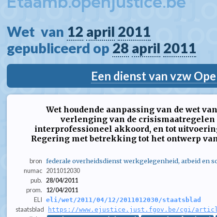
Etaamb.openjustice.be
Wet  van 
12
april
2011
gepubliceerd op 
28
april
2011
Een dienst van vzw Ope
Wet houdende aanpassing van de wet van 
verlenging van de crisismaatregelen 
interprofessioneel akkoord, en tot uitvoer
Regering met betrekking tot het ontwerp va
bron
federale overheidsdienst werkgelegenheid, arbeid en so
numac
2011012030
pub.
28/04/2011
prom.
12/04/2011
ELI
eli/wet/2011/04/12/2011012030/staatsblad
staatsblad
https://www.ejustice.just.fgov.be/cgi/artic