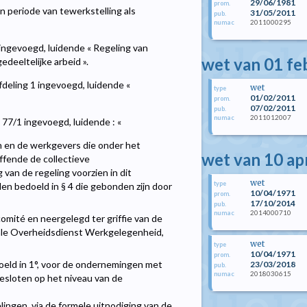
29/06/1981
prom.
en periode van tewerkstelling als
31/05/2011
pub.
2011000295
numac
 ingevoegd, luidende « Regeling van
wet van 01 fe
deeltelijke arbeid ».
afdeling 1 ingevoegd, luidende «
wet
type
01/02/2011
prom.
07/02/2011
pub.
2011012007
numac
l 77/1 ingevoegd, luidende : «
n en de werkgevers die onder het
wet van 10 ap
ffende de collectieve
van de regeling voorzien in dit
wet
type
en bedoeld in § 4 die gebonden zijn door
10/04/1971
prom.
17/10/2014
pub.
2014000710
numac
comité en neergelegd ter griffie van de
ale Overheidsdienst Werkgelegenheid,
wet
type
10/04/1971
prom.
oeld in 1°, voor de ondernemingen met
23/03/2018
pub.
2018030615
numac
esloten op het niveau van de
ngen, via de formele uitnodiging van de