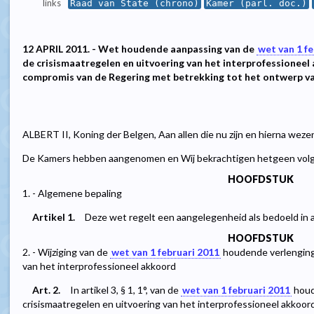
links
Raad van State (chrono)
Kamer (parl. doc.)
12 APRIL 2011. - Wet houdende aanpassing van de
wet van 1 f
de crisismaatregelen en uitvoering van het interprofessioneel 
compromis van de Regering met betrekking tot het ontwerp va
ALBERT II, Koning der Belgen, Aan allen die nu zijn en hierna weze
De Kamers hebben aangenomen en Wij bekrachtigen hetgeen volg
HOOFDSTUK
1. - Algemene bepaling
Artikel 1.
Deze wet regelt een aangelegenheid als bedoeld in 
HOOFDSTUK
2. - Wijziging van de
wet van 1 februari 2011
houdende verlenging 
van het interprofessioneel akkoord
Art. 2.
In artikel 3, § 1, 1°, van de
wet van 1 februari 2011
houd
crisismaatregelen en uitvoering van het interprofessioneel akkoo