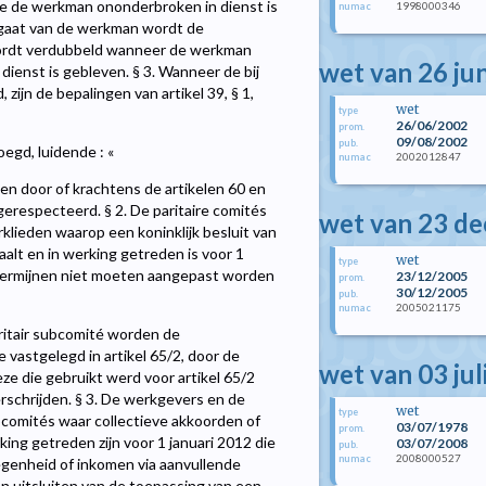
e de werkman ononderbroken in dienst is
1998000346
numac
tgaat van de werkman wordt de
wordt verdubbeld wanneer de werkman
wet van 26 ju
dienst is gebleven. § 3. Wanneer de bij
zijn de bepalingen van artikel 39, § 1,
wet
type
26/06/2002
prom.
09/08/2002
pub.
oegd, luidende : «
2002012847
numac
ien door of krachtens de artikelen 60 en
gerespecteerd. § 2. De paritaire comités
wet van 23 d
lieden waarop een koninklijk besluit van
alt en in werking getreden is voor 1
wet
type
stermijnen niet moeten aangepast worden
23/12/2005
prom.
30/12/2005
pub.
2005021175
numac
aritair subcomité worden de
e vastgelegd in artikel 65/2, door de
wet van 03 jul
ze die gebruikt werd voor artikel 65/2
rschrijden. § 3. De werkgevers en de
wet
type
ubcomités waar collectieve akkoorden of
03/07/1978
prom.
ng getreden zijn voor 1 januari 2012 die
03/07/2008
pub.
2008000527
numac
legenheid of inkomen via aanvullende
n uitsluiten van de toepassing van een