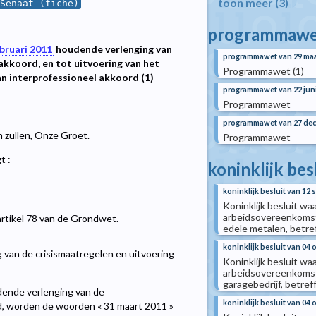
toon meer (3)
Senaat (fiche)
programmawe
ebruari 2011
houdende verlenging van
programmawet van 29 maa
akkoord, en tot uitvoering van het
Programmawet (1)
n interprofessioneel akkoord (1)
programmawet van 22 jun
Programmawet
programmawet van 27 de
n zullen, Onze Groet.
Programmawet
t :
koninklijk bes
koninklijk besluit van 12
Koninklijk besluit wa
arbeidsovereenkomst 
artikel 78 van de Grondwet.
edele metalen, betre
koninklijk besluit van 04
van de crisismaatregelen en uitvoering
Koninklijk besluit wa
arbeidsovereenkomst 
garagebedrijf, betre
ende verlenging van de
koninklijk besluit van 04
rd, worden de woorden « 31 maart 2011 »