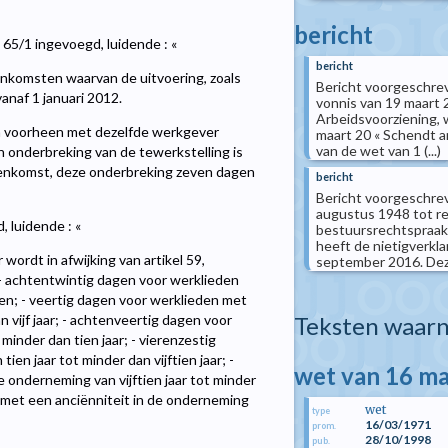
bericht
l 65/1 ingevoegd, luidende : «
bericht
enkomsten waarvan de uitvoering, zoals
Bericht voorgeschreve
naf 1 januari 2012.
vonnis van 19 maart 2
Arbeidsvoorziening, w
n voorheen met dezelfde werkgever
maart 20 « Schendt ar
van de wet van 1 (...)
 onderbreking van de tewerkstelling is
eenkomst, deze onderbreking zeven dagen
bericht
Bericht voorgeschrev
augustus 1948 tot re
, luidende : «
bestuursrechtspraa
heeft de nietigverkla
ordt in afwijking van artikel 59,
september 2016. Deze 
 - achtentwintig dagen voor werklieden
n; - veertig dagen voor werklieden met
vijf jaar; - achtenveertig dagen voor
Teksten waarn
minder dan tien jaar; - vierenzestig
en jaar tot minder dan vijftien jaar; -
wet van 16 m
onderneming van vijftien jaar tot minder
 met een anciënniteit in de onderneming
wet
type
16/03/1971
prom.
28/10/1998
pub.