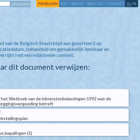
-
-
-
-
PRIVÉLEVEN
RSS
ABOUT
WEB LOG
CONTACT
NL
FR
ud van de Belgisch Staatsblad aan gesorteerd op
icatiedatum, behandeld om gemakkelijk leesbaar en
verrijkt met een relationele context.
aar dit document verwijzen:
an het Wetboek van de inkomstenbelastingen 1992 wat de
eggingsvergoeding betreft
2
stellingsplan
e bepalingen (1)