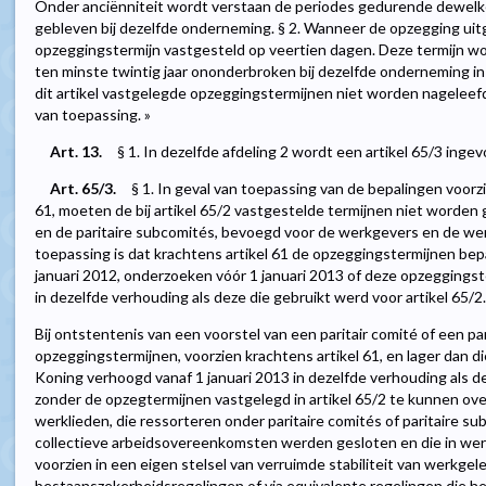
Onder anciënniteit wordt verstaan de periodes gedurende dewelk
gebleven bij dezelfde onderneming. § 2. Wanneer de opzegging ui
opzeggingstermijn vastgesteld op veertien dagen. Deze termijn 
ten minste twintig jaar ononderbroken bij dezelfde onderneming in 
dit artikel vastgelegde opzeggingstermijnen niet worden nageleefd, 
van toepassing. »
Art. 13.
§ 1. In dezelfde afdeling 2 wordt een artikel 65/3 ingev
Art. 65/3.
§ 1. In geval van toepassing van de bepalingen voorz
61, moeten de bij artikel 65/2 vastgestelde termijnen niet worden 
en de paritaire subcomités, bevoegd voor de werkgevers en de werk
toepassing is dat krachtens artikel 61 de opzeggingstermijnen bepa
januari 2012, onderzoeken vóór 1 januari 2013 of deze opzegging
in dezelfde verhouding als deze die gebruikt werd voor artikel 65/2.
Bij ontstentenis van een voorstel van een paritair comité of een p
opzeggingstermijnen, voorzien krachtens artikel 61, en lager dan di
Koning verhoogd vanaf 1 januari 2013 in dezelfde verhouding als de
zonder de opzegtermijnen vastgelegd in artikel 65/2 te kunnen ove
werklieden, die ressorteren onder paritaire comités of paritaire s
collectieve arbeidsovereenkomsten werden gesloten en die in werki
voorzien in een eigen stelsel van verruimde stabiliteit van werkge
bestaanszekerheidsregelingen of via equivalente regelingen die he