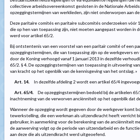
collectieve arbeidsovereenkomst gesloten in de Nationale Arbeid
opzeggingstermijnen van werklieden, zijn niet onderworpen aan de 
Deze paritaire comités en paritaire subcomités onderzoeken vóór 
die op hen van toepassing zijn, niet moeten aangepast worden in d
werd voor artikel 65/2.
Bij ontstentenis van een voorstel van een paritair comité of een p
opzeggingstermijnen, die van toepassing zijn op de werkgevers en 
door de Koning verhoogd vanaf 1 januari 2013 in dezelfde verhoudin
65/2. § 4. De opzeggingstermijnen van toepassing in uitvoering van 
van kracht op het ogenblik van de kennisgeving van het ontslag. »
Art. 14.
In dezelfde afdeling 2 wordt een artikel 65/4 ingevoegd
Art. 65/4.
De opzeggingstermijnen bedoeld bij de artikelen 6
inachtneming van de verworven anciënniteit op het ogenblik dat d
Wanneer de opzegging wordt gegeven door de werkgever komt bo
tewerkstelling, die een werkman als uitzendkracht heeft verricht b
gebruiker, in aanmerking voor de berekening van de anciënniteit m
de aanwerving volgt op de periode van uitzendarbeid en de functie
aan deze die als uitzendkracht werd uitgeoefend.