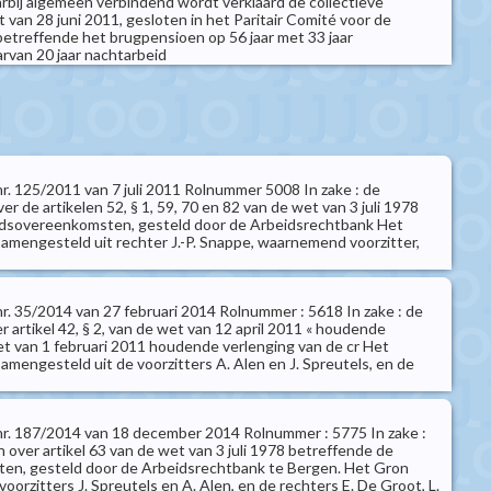
arbij algemeen verbindend wordt verklaard de collectieve
van 28 juni 2011, gesloten in het Paritair Comité voor de
etreffende het brugpensioen op 56 jaar met 33 jaar
rvan 20 jaar nachtarbeid
 nr. 125/2011 van 7 juli 2011 Rolnummer 5008 In zake : de
er de artikelen 52, § 1, 59, 70 en 82 van de wet van 3 juli 1978
idsovereenkomsten, gesteld door de Arbeidsrechtbank Het
samengesteld uit rechter J.-P. Snappe, waarnemend voorzitter,
 nr. 35/2014 van 27 februari 2014 Rolnummer : 5618 In zake : de
er artikel 42, § 2, van de wet van 12 april 2011 « houdende
t van 1 februari 2011 houdende verlenging van de cr Het
amengesteld uit de voorzitters A. Alen en J. Spreutels, en de
t nr. 187/2014 van 18 december 2014 Rolnummer : 5775 In zake :
n over artikel 63 van de wet van 3 juli 1978 betreffende de
en, gesteld door de Arbeidsrechtbank te Bergen. Het Gron
oorzitters J. Spreutels en A. Alen, en de rechters E. De Groot, L.