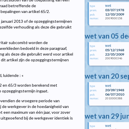
sraad betreffende de
wet
type
03/07/1978
prom.
bepalingen van artikel 65/2.
12/03/2009
pub.
2009000158
numac
1 januari 2013 of de opzeggingstermijnen
ezelfde verhouding als deze die gebruikt
wet van 05 d
aritair subcomité worden de
wet
type
werklieden bedoeld in deze paragraaf,
05/12/1968
prom.
g als deze die gebruikt werd voor artikel
22/05/2009
pub.
2009000346
numac
dit artikel zijn de opzeggingstermijnen
wet van 20 s
, luidende : «
5/2 en 65/3 worden berekend met
wet
type
20/09/1948
e opzeggingstermijn ingaat.
prom.
06/07/2010
pub.
2010000388
numac
vendien de vroegere periode van
ij de werkgever in de hoedanigheid van
et een maximum van één jaar, voor zover
wet van 29 ju
 uitgeoefend bij de werkgever identiek is
wet
type