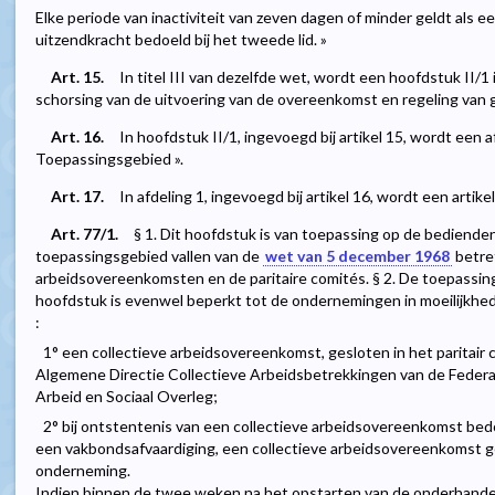
Elke periode van inactiviteit van zeven dagen of minder geldt als e
uitzendkracht bedoeld bij het tweede lid. »
Art. 15.
In titel III van dezelfde wet, wordt een hoofdstuk II/1
schorsing van de uitvoering van de overeenkomst en regeling van ge
Art. 16.
In hoofdstuk II/1, ingevoegd bij artikel 15, wordt een 
Toepassingsgebied ».
Art. 17.
In afdeling 1, ingevoegd bij artikel 16, wordt een artike
Art. 77/1.
§ 1. Dit hoofdstuk is van toepassing op de bediende
toepassingsgebied vallen van de
wet van 5 december 1968
betre
arbeidsovereenkomsten en de paritaire comités. § 2. De toepassing 
hoofdstuk is evenwel beperkt tot de ondernemingen in moeilijkhed
:
1° een collectieve arbeidsovereenkomst, gesloten in het paritair 
Algemene Directie Collectieve Arbeidsbetrekkingen van de Feder
Arbeid en Sociaal Overleg;
2° bij ontstentenis van een collectieve arbeidsovereenkomst bed
een vakbondsafvaardiging, een collectieve arbeidsovereenkomst g
onderneming.
Indien binnen de twee weken na het opstarten van de onderhandeli