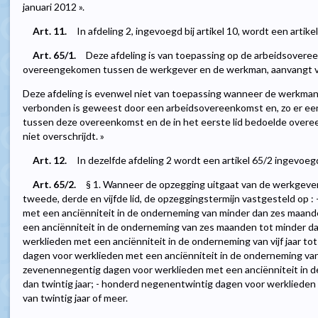
januari 2012 ».
Art. 11.
In afdeling 2, ingevoegd bij artikel 10, wordt een artike
Art. 65/1.
Deze afdeling is van toepassing op de arbeidsovere
overeengekomen tussen de werkgever en de werkman, aanvangt va
Deze afdeling is evenwel niet van toepassing wanneer de werkma
verbonden is geweest door een arbeidsovereenkomst en, zo er een
tussen deze overeenkomst en de in het eerste lid bedoelde over
niet overschrijdt. »
Art. 12.
In dezelfde afdeling 2 wordt een artikel 65/2 ingevoegd
Art. 65/2.
§ 1. Wanneer de opzegging uitgaat van de werkgever w
tweede, derde en vijfde lid, de opzeggingstermijn vastgesteld op :
met een anciënniteit in de onderneming van minder dan zes maande
een anciënniteit in de onderneming van zes maanden tot minder dan 
werklieden met een anciënniteit in de onderneming van vijf jaar tot 
dagen voor werklieden met een anciënniteit in de onderneming van ti
zevenennegentig dagen voor werklieden met een anciënniteit in de 
dan twintig jaar; - honderd negenentwintig dagen voor werklieden
van twintig jaar of meer.