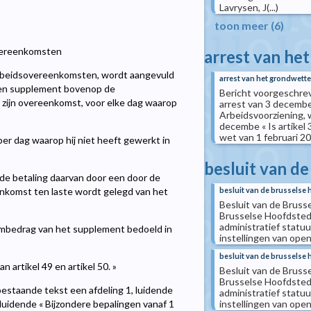
Lavrysen, J(...)
toon meer (6)
vereenkomsten
arrest van he
rbeidsovereenkomsten, wordt aangevuld
arrest van het grondwettel
 een supplement bovenop de
Bericht voorgeschreve
 zijn overeenkomst, voor elke dag waarop
arrest van 3 decembe
Arbeidsvoorziening, w
decembe « Is artikel
wet van 1 februari 201
r dag waarop hij niet heeft gewerkt in
besluit van de
 de betaling daarvan door een door de
nkomst ten laste wordt gelegd van het
besluit van de brusselse 
Besluit van de Brusse
Brusselse Hoofdsted
administratief statu
mumbedrag van het supplement bedoeld in
instellingen van ope
besluit van de brusselse 
 artikel 49 en artikel 50. »
Besluit van de Brusse
Brusselse Hoofdsted
 bestaande tekst een afdeling 1, luidende
administratief statu
luidende « Bijzondere bepalingen vanaf 1
instellingen van ope