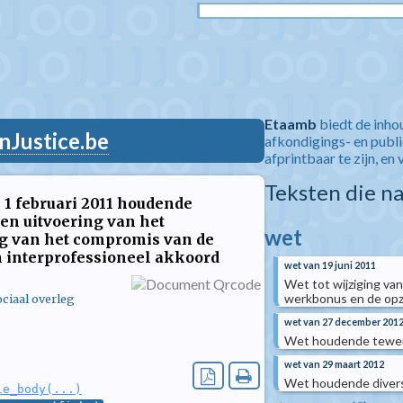
Etaamb
biedt de inho
nJustice.be
afkondigings- en publ
afprintbaar te zijn, en 
Teksten die n
1 februari 2011 houdende
en uitvoering van het
wet
ing van het compromis van de
n interprofessioneel akkoord
wet van 19 juni 2011
Wet tot wijziging v
werkbonus en de opz
ciaal overleg
wet van 27 december 201
Wet houdende tewerk
wet van 29 maart 2012
Wet houdende divers
le_body(...)