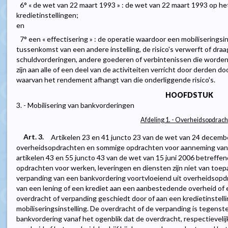
6° « de wet van 22 maart 1993 » : de wet van 22 maart 1993 op he
kredietinstellingen;
en
7° een « effectisering » : de operatie waardoor een mobiliseringsin
tussenkomst van een andere instelling, de risico's verwerft of draa
schuldvorderingen, andere goederen of verbintenissen die worden
zijn aan alle of een deel van de activiteiten verricht door derden d
waarvan het rendement afhangt van die onderliggende risico's.
HOOFDSTUK
3. - Mobilisering van bankvorderingen
Afdeling 1. - Overheidsopdrac
Art. 3.
Artikelen 23 en 41 juncto 23 van de wet van 24 decem
overheidsopdrachten en sommige opdrachten voor aanneming van 
artikelen 43 en 55 juncto 43 van de wet van 15 juni 2006 betreff
opdrachten voor werken, leveringen en diensten zijn niet van toepa
verpanding van een bankvordering voortvloeiend uit overheidsopd
van een lening of een krediet aan een aanbestedende overheid of 
overdracht of verpanding geschiedt door of aan een kredietinstellin
mobiliseringsinstelling. De overdracht of de verpanding is tegenst
bankvordering vanaf het ogenblik dat de overdracht, respectievel