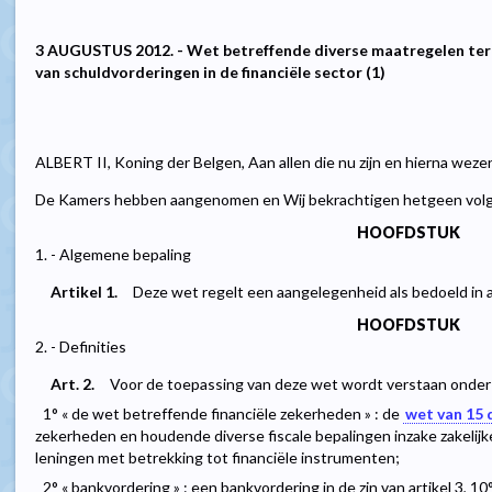
3 AUGUSTUS 2012. - Wet betreffende diverse maatregelen ter 
van schuldvorderingen in de financiële sector (1)
ALBERT II, Koning der Belgen, Aan allen die nu zijn en hierna weze
De Kamers hebben aangenomen en Wij bekrachtigen hetgeen volg
HOOFDSTUK
1. - Algemene bepaling
Artikel 1.
Deze wet regelt een aangelegenheid als bedoeld in 
HOOFDSTUK
2. - Definities
Art. 2.
Voor de toepassing van deze wet wordt verstaan onder 
1° « de wet betreffende financiële zekerheden » : de
wet van 15
zekerheden en houdende diverse fiscale bepalingen inzake zakeli
leningen met betrekking tot financiële instrumenten;
2° « bankvordering » : een bankvordering in de zin van artikel 3, 1