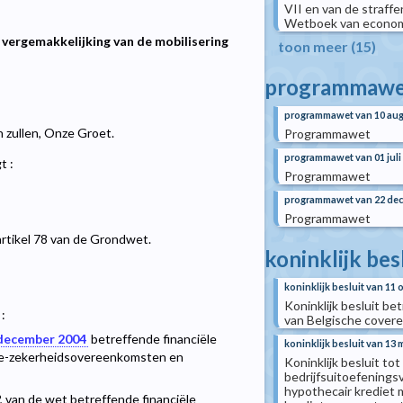
VII en van de straffe
Wetboek van economi
vergemakkelijking van de mobilisering
toon meer (15)
programmawe
programmawet van 10 aug
n zullen, Onze Groet.
Programmawet
programmawet van 01 juli
t :
Programmawet
programmawet van 22 de
Programmawet
artikel 78 van de Grondwet.
koninklijk bes
koninklijk besluit van 11
Koninklijk besluit be
:
van Belgische covere
 december 2004
betreffende financiële
koninklijk besluit van 13 
jke-zekerheidsovereenkomsten en
Koninklijk besluit to
bedrijfsuitoefening
hypothecair krediet
0°, van de wet betreffende financiële