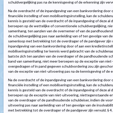
schuldvergelijking pas na de kennisgeving of de erkenning zijn verv
Na de overdracht of de inpandgeving van een bankvordering door of
financiële instelling of een mobiliseringsinstelling, kan de schuldena
kennis is gesteld van de overdracht of de inpandgeving of deze al d
beroepen op de wettelijke of conventionele schuldvergelijking, ni
samenhang, ten aanzien van de overnemer of van de pandhoudende
de schuldvergelijking pas naar aanleiding van of ten gevolge van de
samenloop met betrekking tot de overdrager of de pandgever zijn v
inpandgeving van een bankvordering door of aan een kredietinstellin
mobiliseringsinstelling ter kennis werd gebracht van de schuldena
laatste zich ten aanzien van de overdrager of de pandhoudende sch
band van samenhang, niet meer beroepen op de exceptie van niet-
overgedragen of in pand gegeven schuldvordering zou zijn geschor
van de exceptie van niet-uitvoering pas na de kennisgeving of de er
Na de overdracht of de inpandgeving van een bankvordering door of
financiële instelling of een mobiliseringsinstelling, kan de schuldena
kennis is gesteld van de overdracht of de inpandgeving of deze al d
beroepen op de exceptie van niet-uitvoering, niettegenstaande en
van de overdrager of de pandhoudende schuldeiser, indien de voor
uitvoering pas naar aanleiding van of ten gevolge van de insolvabi
met betrekking tot de overdrager of de pandgever zijn vervuld. § 4. 