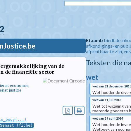
2
Etaamb
biedt de inho
nJustice.be
afkondigings- en publ
afprintbaar te zijn, en 
Teksten die n
 vergemakkelijking van de
n de financiële sector
wet
dienst economie,
wet van 21 december 201
nst justitie
Wet houdende divers
wet van 11 juli 2013
Wet tot wijziging va
roerende goederen be
wet van 19 april 2014
le_body(...)
Wet houdende invoegi
Senaat (fiche)
Wetboek van economi