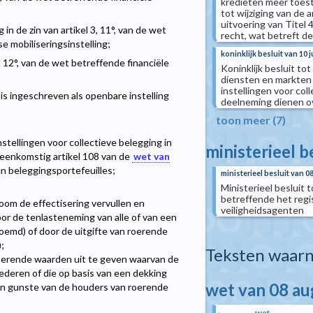
kredieten meer toest
tot wijziging van de 
uitvoering van Titel
 in de zin van artikel 3, 11°, van de wet
recht, wat betreft d
e mobiliseringsinstelling;
koninklijk besluit van 10 j
l 3, 12°, van de wet betreffende financiële
Koninklijk besluit to
diensten en markten 
instellingen voor col
A is ingeschreven als openbare instelling
deelneming dienen o
toon meer (7)
instellingen voor collectieve belegging in
ministerieel b
reenkomstig artikel 108 van de
wet van
n beleggingsportefeuilles;
ministerieel besluit van 0
Ministerieel besluit t
betreffende het reg
onoom de effectisering vervullen en
veiligheidsagenten
or de tenlasteneming van alle of van een
noemd) of door de uitgifte van roerende
;
Teksten waarn
roerende waarden uit te geven waarvan de
deren of die op basis van een dekking
wet van 08 a
en gunste van de houders van roerende