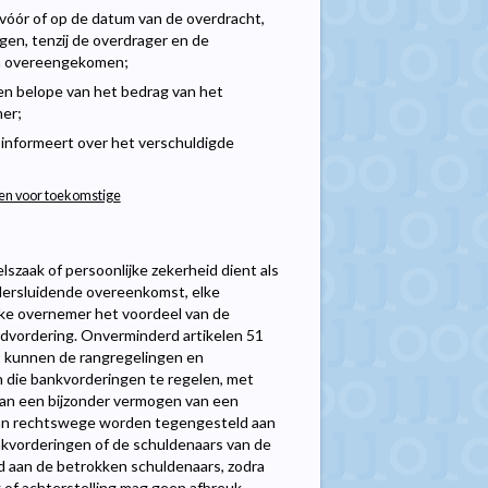
vóór of op de datum van de overdracht,
en, tenzij de overdrager en de
ijn overeengekomen;
en belope van het bedrag van het
mer;
 informeert over het verschuldigde
den voor toekomstige
szaak of persoonlijke zekerheid dient als
dersluidende overeenkomst, elke
ke overnemer het voordeel van de
dvordering. Onverminderd artikelen 51
, kunnen de rangregelingen en
n die bankvorderingen te regelen, met
 van een bijzonder vermogen van een
 van rechtswege worden tegengesteld aan
nkvorderingen of de schuldenaars van de
d aan de betrokken schuldenaars, zodra
g of achterstelling mag geen afbreuk