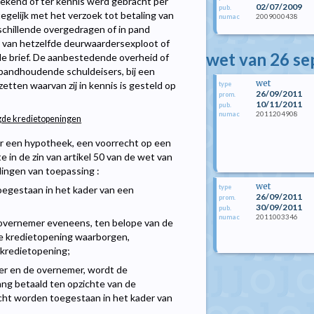
tekend of ter kennis werd gebracht per
02/07/2009
pub.
egelijk met het verzoek tot betaling van
2009000438
numac
chillende overgedragen of in pand
van hetzelfde deurwaardersexploot of
wet van 26 s
e brief. De aanbestedende overheid of
 pandhoudende schuldeisers, bij een
wet
etten waarvan zij in kennis is gesteld op
type
26/09/2011
prom.
10/11/2011
pub.
2011204908
numac
rgde kredietopeningen
r een hypotheek, een voorrecht op een
in de zin van artikel 50 van de wet van
lingen van toepassing :
wet
type
toegestaan in het kader van een
26/09/2011
prom.
30/09/2011
pub.
2011003346
numac
e overnemer eveneens, ten belope van de
e kredietopening waarborgen,
 kredietopening;
r en de overnemer, wordt de
ang betaald ten opzichte van de
cht worden toegestaan in het kader van