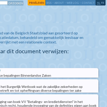
-
-
-
-
PRIVÉLEVEN
RSS
ABOUT
WEB LOG
CONTACT
NL
FR
ud van de Belgisch Staatsblad aan gesorteerd op
icatiedatum, behandeld om gemakkelijk leesbaar en
verrijkt met een relationele context.
aar dit document verwijzen:
3
e bepalingen Binnenlandse Zaken
n het Burgerlijk Wetboek wat de zakelijke zekerheden op
treft en tot opheffingvan diverse bepalingen ter zake
ng van boek VII "Betalings- en kredietdiensten" in het
sch recht, houdende invoeging van de definities eigen aan boek