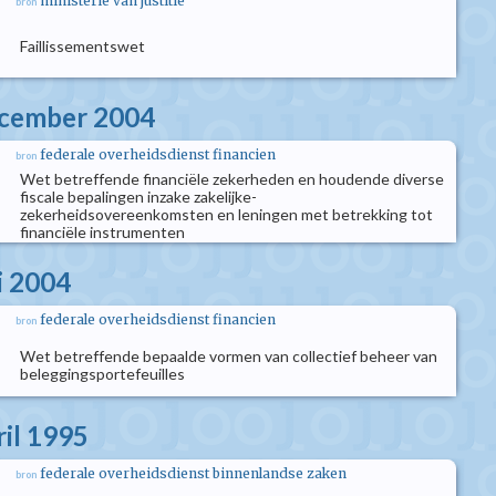
ministerie van justitie
bron
Faillissementswet
ecember 2004
federale overheidsdienst financien
bron
Wet betreffende financiële zekerheden en houdende diverse
fiscale bepalingen inzake zakelijke-
zekerheidsovereenkomsten en leningen met betrekking tot
financiële instrumenten
i 2004
federale overheidsdienst financien
bron
Wet betreffende bepaalde vormen van collectief beheer van
beleggingsportefeuilles
ril 1995
federale overheidsdienst binnenlandse zaken
bron