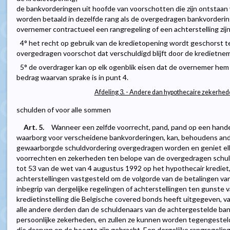
de bankvorderingen uit hoofde van voorschotten die zijn ontstaan 
worden betaald in dezelfde rang als de overgedragen bankvordering
overnemer contractueel een rangregeling of een achterstelling z
4° het recht op gebruik van de kredietopening wordt geschorst t
overgedragen voorschot dat verschuldigd blijft door de kredietne
5° de overdrager kan op elk ogenblik eisen dat de overnemer hem
bedrag waarvan sprake is in punt 4.
Afdeling 3. - Andere dan hypothecaire zekerhe
schulden of voor alle sommen
Art. 5.
Wanneer een zelfde voorrecht, pand, pand op een handel
waarborg voor verscheidene bankvorderingen, kan, behoudens an
gewaarborgde schuldvordering overgedragen worden en geniet el
voorrechten en zekerheden ten belope van de overgedragen schul
tot 53 van de wet van 4 augustus 1992 op het hypothecair krediet
achterstellingen vastgesteld om de volgorde van de betalingen va
inbegrip van dergelijke regelingen of achterstellingen ten gunste
kredietinstelling die Belgische covered bonds heeft uitgegeven,
alle andere derden dan de schuldenaars van de achtergestelde ba
persoonlijke zekerheden, en zullen ze kunnen worden tegengestel
die daarvan op de hoogte zijn gebracht. Een dergelijke rangregelin