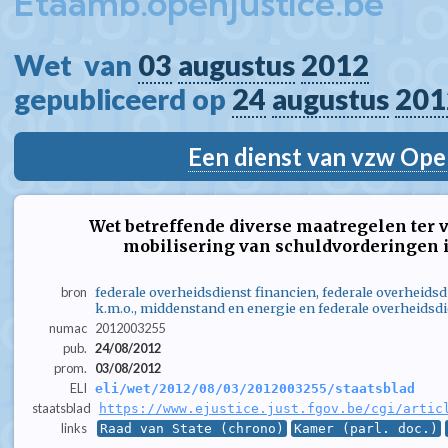
Etaamb.openjustice.be
Wet  van 
03
augustus
2012
gepubliceerd op 
24
augustus
201
Een dienst van vzw Ope
Wet betreffende diverse maatregelen ter
mobilisering van schuldvorderingen i
bron
federale overheidsdienst financien, federale overheids
k.m.o., middenstand en energie en federale overheidsdie
numac
2012003255
pub.
24/08/2012
prom.
03/08/2012
ELI
eli/wet/2012/08/03/2012003255/staatsblad
staatsblad
https://www.ejustice.just.fgov.be/cgi/artic
links
Raad van State (chrono)
Kamer (parl. doc.)