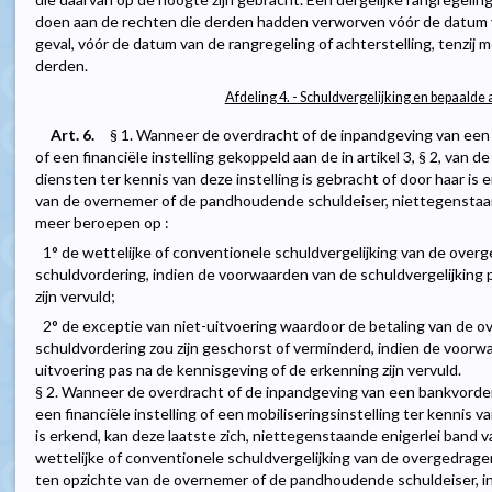
doen aan de rechten die derden hadden verworven vóór de datum 
geval, vóór de datum van de rangregeling of achterstelling, tenzij m
derden.
Afdeling 4. - Schuldvergelijking en bepaalde
Art. 6.
§ 1. Wanneer de overdracht of de inpandgeving van een 
of een financiële instelling gekoppeld aan de in artikel 3, § 2, van
diensten ter kennis van deze instelling is gebracht of door haar is e
van de overnemer of de pandhoudende schuldeiser, niettegenstaa
meer beroepen op :
1° de wettelijke of conventionele schuldvergelijking van de over
schuldvordering, indien de voorwaarden van de schuldvergelijking 
zijn vervuld;
2° de exceptie van niet-uitvoering waardoor de betaling van de 
schuldvordering zou zijn geschorst of verminderd, indien de voorw
uitvoering pas na de kennisgeving of de erkenning zijn vervuld.
§ 2. Wanneer de overdracht of de inpandgeving van een bankvorderi
een financiële instelling of een mobiliseringsinstelling ter kennis 
is erkend, kan deze laatste zich, niettegenstaande enigerlei band
wettelijke of conventionele schuldvergelijking van de overgedrag
ten opzichte van de overnemer of de pandhoudende schuldeiser, i