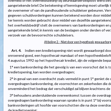
overheid of het overheidsbedrijf bij deurwaardersexploot werd be
aangetekende brief. De betekening of kennisgeving moet uiterlijk t
de overnemer of van de pandhoudende schuldeiser gebeuren. Vers
gegeven schuldvorderingen kunnen betekend worden door middel 
ter kennis worden gebracht door middel van dezelfde aangetekend
het overheidsbedrijf stelt de overnemers van bankvorderingen en
aangetekende brief, in kennis van de beslagen onder derden of verz
verzoek van de bevoorrechte schuldeisers.
Afdeling 2. - Niet door een hypotheek gewaarbo
Art. 4.
Indien een kredietopening niet wordt gewaarborgd doo
onroerend goed, een hypothecair mandaat of een hypotheekbelofte 
4 augustus 1992 op het hypothecair krediet, zijn de volgende bepa
1° een bankvordering die het gevolg is van een voorschot dat is 
kredietopening, kan worden overgedragen;
2° in geval van een overdracht zoals vermeld in punt 1° geniet d
overgedragen bankvordering, de voorrechten en zekerheden die d
onverminderd het bedrag dat verschuldigd zal blijven krachtens de
3° behoudens andersluidende overeenkomst tussen de overdrage
overgedragen bankvordering waarvan sprake is in punt 1° bij voorr
bankvorderingen uit hoofde van voorschotten die na deze overdra
de kredietopening;