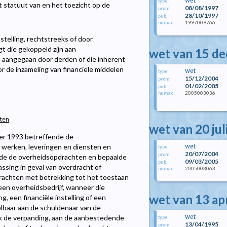
wet
type
t statuut van en het toezicht op de
08/08/1997
prom.
28/10/1997
pub.
1997009766
numac
stelling, rechtstreeks of door
gt die gekoppeld zijn aan
wet van 15 d
 aangegaan door derden of die inherent
oor de inzameling van financiële middelen
wet
type
15/12/2004
prom.
01/02/2005
pub.
2005003036
numac
hten
wet van 20 jul
ber 1993 betreffende de
werken, leveringen en diensten en
wet
type
20/07/2004
prom.
ende de overheidsopdrachten en bepaalde
09/03/2005
pub.
ssing in geval van overdracht of
2005003063
numac
rachten met betrekking tot het toestaan
een overheidsbedrijf, wanneer die
wet van 13 ap
g, een financiële instelling of een
elbaar aan de schuldenaar van de
wet
ijk de verpanding, aan de aanbestedende
type
13/04/1995
prom.