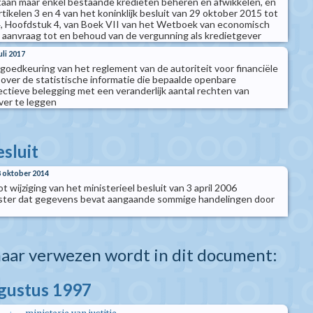
aan maar enkel bestaande kredieten beheren en afwikkelen, en
artikelen 3 en 4 van het koninklijk besluit van 29 oktober 2015 tot
 4, Hoofdstuk 4, van Boek VII van het Wetboek van economisch
e aanvraag tot en behoud van de vergunning als kredietgever
uli 2017
t goedkeuring van het reglement van de autoriteit voor financiële
over de statistische informatie die bepaalde openbare
lectieve belegging met een veranderlijk aantal rechten van
ver te leggen
esluit
8 oktober 2014
ot wijziging van het ministerieel besluit van 3 april 2006
ister dat gegevens bevat aangaande sommige handelingen door
aar verwezen wordt in dit document:
ugustus 1997