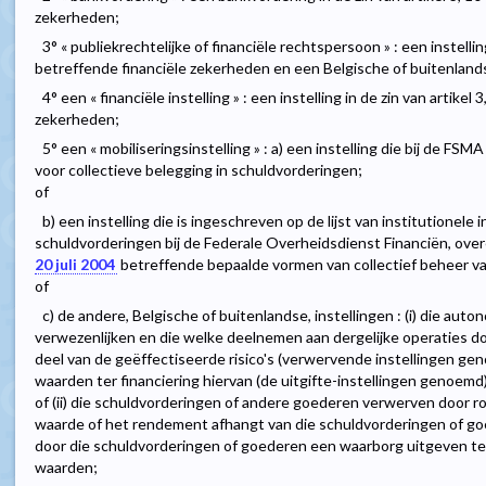
zekerheden;
3° « publiekrechtelijke of financiële rechtspersoon » : een instelling
betreffende financiële zekerheden en een Belgische of buitenlands
4° een « financiële instelling » : een instelling in de zin van artike
zekerheden;
5° een « mobiliseringsinstelling » : a) een instelling die bij de FSM
voor collectieve belegging in schuldvorderingen;
of
b) een instelling die is ingeschreven op de lijst van institutionele 
schuldvorderingen bij de Federale Overheidsdienst Financiën, ove
20 juli 2004
betreffende bepaalde vormen van collectief beheer va
of
c) de andere, Belgische of buitenlandse, instellingen : (i) die aut
verwezenlijken en die welke deelnemen aan dergelijke operaties do
deel van de geëffectiseerde risico's (verwervende instellingen ge
waarden ter financiering hiervan (de uitgifte-instellingen genoemd)
of (ii) die schuldvorderingen of andere goederen verwerven door 
waarde of het rendement afhangt van die schuldvorderingen of goe
door die schuldvorderingen of goederen een waarborg uitgeven t
waarden;