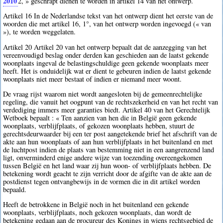
2010
2
, » geschrapt dienen te worden in artikel 14 van het ontwerp.
Artikel 16 In de Nederlandse tekst van het ontwerp dient het eerste van de
woorden die met artikel 16, 1°, van het ontwerp worden ingevoegd (« van
»), te worden weggelaten.
Artikel 20 Artikel 20 van het ontwerp bepaalt dat de aanzegging van het
vereenvoudigd beslag onder derden kan geschieden aan de laatst gekende
woonplaats ingeval de belastingschuldige geen gekende woonplaats meer
heeft. Het is onduidelijk wat er dient te gebeuren indien de laatst gekende
woonplaats niet meer bestaat of indien er niemand meer woont.
De vraag rijst waarom niet wordt aangesloten bij de gemeenrechtelijke
regeling, die vanuit het oogpunt van de rechtszekerheid en van het recht van
verdediging immers meer garanties biedt. Artikel 40 van het Gerechtelijk
Wetboek bepaalt : « Ten aanzien van hen die in België geen gekende
woonplaats, verblijfplaats, of gekozen woonplaats hebben, stuurt de
gerechtsdeurwaarder bij een ter post aangetekende brief het afschrift van de
akte aan hun woonplaats of aan hun verblijfplaats in het buitenland en met
de luchtpost indien de plaats van bestemming niet in een aangrenzend land
ligt, onverminderd enige andere wijze van toezending overeengekomen
tussen België en het land waar zij hun woon- of verblijfplaats hebben. De
betekening wordt geacht te zijn verricht door de afgifte van de akte aan de
postdienst tegen ontvangbewijs in de vormen die in dit artikel worden
bepaald.
Heeft de betrokkene in België noch in het buitenland een gekende
woonplaats, verblijfplaats, noch gekozen woonplaats, dan wordt de
betekening gedaan aan de procureur des Konings in wiens rechtsgebied de