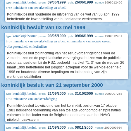
koninklijk besluit
09/06/1999
26/06/1999
1999012496
type
prom.
pub.
numac
ministerie van tewerkstelling en arbeid
bron
Koninklijk besluit houdende de uitvoering van de wet van 30 april 1999
betreffende de tewerkstelling van buitenlandse werknemers
koninklijk besluit van 03 mei 1999
koninklijk besluit
03/05/1999
09/06/1999
1999012431
type
prom.
pub.
numac
ministerie van tewerkstelling en arbeid en ministerie van sociale zaken,
bron
volksgezondheid en leefmilieu
Koninklijk besluit tot inrichting van het Terugvorderingsfonds voor de
ziekenhuizen en de psychiatrische verzorgingstehuizen van de publieke
sector aangesloten bij de RSZ, bedoeld in artikel 71, 3° van de wet van 26
maart 1999 betreffende het Belgisch actieplan voor de werkgelegenheid
1998 en houdende diverse bepalingen en tot bepaling van zijn
werkingsmodaliteiten
koninklijk besluit van 21 september 2000
koninklijk besluit
21/09/2000
31/10/2000
2000007258
type
prom.
pub.
numac
ministerie van landsverdediging
bron
Koninklijk besluit tot wijziging van het koninklijk besluit van 17 oktober
1983 houdende toekenning van een toelage voor pompdienstprestaties
volbracht in het kader van de Belgische deelname aan het NAVO-
pijpleidingssysteem
koninklijk besluit
21/09/2000
08/11/2000
2000000764
type
prom.
pub.
numac