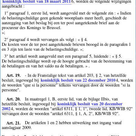
koninklijk besluit van 18 maart 2011
6
, worden de volgende wijzigingen
aangebracht :
1° paragraaf 1, eerste lid, wordt aangevuld met de volgende zin : « Indien
de belastingschuldige geen gekende woonplaats meer heeft, geschiedt de
aanzegging van het beslag bij een ter post aangetekende brief aan de
procureur des Konings te Brussel.
»;
2° paragraaf 4 wordt vervangen als volgt : « § 4.
De kosten voor de ter post aangetekende brieven beoogd in de paragrafen 1
en 3 zijn ten laste van de belastingschuldige. »;
3° het artikel wordt aangevuld met een paragraaf 5, luidende : « § 5.
De belastingschuldige wordt op de hoogte gebracht van de bestemming van
de betalingen en van het saldo na de betalingen. » .
Art. 19.
- In de Franstalige tekst van artikel 203, § 2, van hetzelfde
koninklijk besluit van 22 december 2010
besluit, ingevoegd bij
4
, worden
de woorden "que si la personne" telkens vervangen door de woorden "si la
personne".
Art. 20.
In maatregel 1, B, eerste lid, van de bijlage IIbis, van
koninklijk besluit van 20 december
hetzelfde besluit, ingevoegd bij
2002
4
, worden de woorden "artikel 6311, § 1, 1°, tweede lid, KB/WIB 92"
vervangen door de woorden "artikel 6311, § 1, A, 2°, KB/WIB 92".
Art. 21.
De artikelen 1 en 2 hebben uitwerking met ingang vanaf
aanslagjaar 2009.