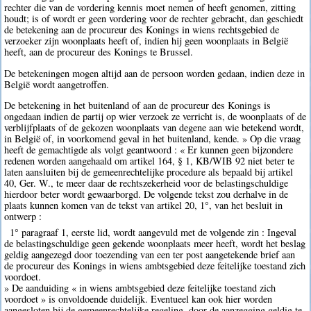
rechter die van de vordering kennis moet nemen of heeft genomen, zitting
houdt; is of wordt er geen vordering voor de rechter gebracht, dan geschiedt
de betekening aan de procureur des Konings in wiens rechtsgebied de
verzoeker zijn woonplaats heeft of, indien hij geen woonplaats in België
heeft, aan de procureur des Konings te Brussel.
De betekeningen mogen altijd aan de persoon worden gedaan, indien deze in
België wordt aangetroffen.
De betekening in het buitenland of aan de procureur des Konings is
ongedaan indien de partij op wier verzoek ze verricht is, de woonplaats of de
verblijfplaats of de gekozen woonplaats van degene aan wie betekend wordt,
in België of, in voorkomend geval in het buitenland, kende. » Op die vraag
heeft de gemachtigde als volgt geantwoord : « Er kunnen geen bijzondere
redenen worden aangehaald om artikel 164, § 1, KB/WIB 92 niet beter te
laten aansluiten bij de gemeenrechtelijke procedure als bepaald bij artikel
40, Ger. W., te meer daar de rechtszekerheid voor de belastingschuldige
hierdoor beter wordt gewaarborgd. De volgende tekst zou derhalve in de
plaats kunnen komen van de tekst van artikel 20, 1°, van het besluit in
ontwerp :
1° paragraaf 1, eerste lid, wordt aangevuld met de volgende zin : Ingeval
de belastingschuldige geen gekende woonplaats meer heeft, wordt het beslag
geldig aangezegd door toezending van een ter post aangetekende brief aan
de procureur des Konings in wiens ambtsgebied deze feitelijke toestand zich
voordoet.
» De aanduiding « in wiens ambtsgebied deze feitelijke toestand zich
voordoet » is onvoldoende duidelijk. Eventueel kan ook hier worden
aangesloten bij de gemeenrechtelijke regeling, door de aanzegging geldig te