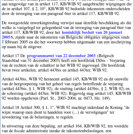
aan tengevolge van in artikel 117, KB/WIB 92 aangebrachte wijzigingen die
de in artikel 107, § 2, 10°, KB/WIB 92 bedoelde inkomsten onderscheiden
door de invoeging van een paragraaf 6ter in artikel 117, KB/WIB 92.
De voorgestelde inwerkingtreding verwijst naar dezelfde beschikking als die
welke is vastgelegd ter gelegenheid van de invoeging van paragraaf 6ter van
koninklijk besluit van 20 januari
artikel 117, KB/WIB 92, door het
2005
6
, zijnde naar de inkomsten van Belgische obligaties uitgegeven sinds
1 februari 2005 en die het voorwerp hebben uitgemaakt van een inschrijving
op naam bij de uitgever.
programmawet van 22 december 2003
Artikel 17 De
(Belgisch
Staatsblad van 31 december 2003) heeft een hoofdstuk IXbis - Verjaring
van de rechten van de schatkist in het WIB 92 ingevoegd. Dit hoofdstuk
bevat twee artikelen, artikel 443bis en artikel 443ter, WIB 92.
Artikel 443bis, WIB 92 herneemt artikel 145, KB/WIB 92 en dit omwille
van de hergroepering van het geheel van regels betreffende de verjaring
(artikel 443bis, § 1, WIB 92), de stuiting (artikel 443bis, § 2, WIB 92) en
de schorsing (artikel 443ter, WIB 92). Bijgevolg mag artikel 145, KB/WIB
92 worden opgeheven (Parl. St., 2003-2004, nr. 0473, blz. 149).
Artikel 18 Artikel 300, § 1, 1°, WIB 92 machtigt inderdaad de Koning "de
wijze waarop men dient te handelen voor (...) de vervolgingen" ter
invordering van de belastingen, te regelen.
In uitvoering van deze bepaling, zet artikel 164, KB/WIB 92, ten voordele
van de fiscale administratie inzake de inkomstenbelastingen, een