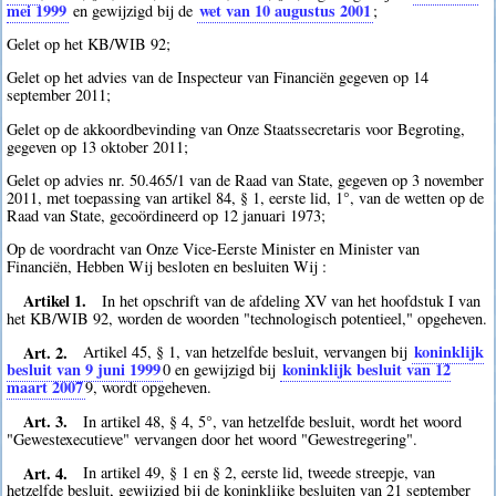
mei 1999
wet van 10 augustus 2001
en gewijzigd bij de
;
Gelet op het KB/WIB 92;
Gelet op het advies van de Inspecteur van Financiën gegeven op 14
september 2011;
Gelet op de akkoordbevinding van Onze Staatssecretaris voor Begroting,
gegeven op 13 oktober 2011;
Gelet op advies nr. 50.465/1 van de Raad van State, gegeven op 3 november
2011, met toepassing van artikel 84, § 1, eerste lid, 1°, van de wetten op de
Raad van State, gecoördineerd op 12 januari 1973;
Op de voordracht van Onze Vice-Eerste Minister en Minister van
Financiën, Hebben Wij besloten en besluiten Wij :
Artikel 1.
In het opschrift van de afdeling XV van het hoofdstuk I van
het KB/WIB 92, worden de woorden "technologisch potentieel," opgeheven.
Art. 2.
koninklijk
Artikel 45, § 1, van hetzelfde besluit, vervangen bij
besluit van 9 juni 1999
koninklijk besluit van 12
0
en gewijzigd bij
maart 2007
9
, wordt opgeheven.
Art. 3.
In artikel 48, § 4, 5°, van hetzelfde besluit, wordt het woord
"Gewestexecutieve" vervangen door het woord "Gewestregering".
Art. 4.
In artikel 49, § 1 en § 2, eerste lid, tweede streepje, van
hetzelfde besluit, gewijzigd bij de koninklijke besluiten van 21 september