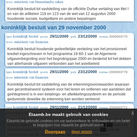
ministerie van binnenlandse zaken
bron
Koninklijk besluit tot vaststelling van de officiële Duitse vertaling van titel I
en van de artikelen 118 en 123 van de wet van 12 augustus 2000
houdende sociale, budgettaire en andere bepalingen
koninklijk besluit van 29 november 2000
koninklijk besluit
29/11/2000
23/12/2000
2000003770
type
prom.
pub.
numac
ministerie van financien
bron
Koninklijk besluit houdende gedeeltelijke verdeling van het provisioneel
krediet ingeschreven in het programma 18-60-1 van de Algemene
uitgavenbegroting voor het begrotingsjaar 2000 en bestemd tot het dekken
van allerhande uitgaven verbonden aan het asielbeleid
koninklijk besluit
29/11/2000
23/12/2000
2000003779
type
prom.
pub.
numac
ministerie van financien
bron
Koninklijk besluit tot vaststelling van de erkenningsvoorwaarden waaraan
een gecentraliseerd systeem voor het lenen en ontlenen van aandelen dat
geïntegreerd is in een betalings- en afwikkelingssysteem en de periode
gedurende dewelke de erkenning kan worden verleend
koninklijk besluit
29/11/2000
21/12/2000
2000003771
type
prom.
pub.
numac
x
ministerie van financien
bron
Etaamb.be maakt gebruik van cookies
Koninklijk besluit houdende gedeeltelijke verdeling van het provisioneel
Etaamb.be gebruikt cookies om uw taalvoorkeur te onthouden en om beter
krediet ingeschreven in het programma 18-60-1 van de
****
****
voor het
te begrijpen hoe etaamb.be gebruikt wordt.
begrotingsjaar 2000 en bestemd tot het aanwerven van
****
voor de
Doorgaan
Meer details
begeleiding van de modernisering van de openbare besturen