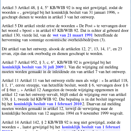
Artikel 3 Artikel 48, § 4, 5° KB/WIB 92 is nog niet gewijzigd, zodat de
woorden « , gewijzigd bij het koninklijk besluit van 31 januari 1996, »
geschrapt dienen te worden in artikel 3 van het ontwerp.
Artikel 5 Dit artikel strekt ertoe de woorden « De Post » te vervangen door
het woord « bpost » in artikel 67 KB/WIB 92. Dat is echter al gebeurd door
wet van 21 maart 1991
artikel 130, vierde lid, van de
betreffende de
hervorming van sommige economische overheidsbedrijven (3).
Dit artikel van het ontwerp, alsook de artikelen 12, 2°, 13, 14, 1°, en 23
ervan, zijn dan ook overbodig en dienen geschrapt te worden.
Artikel 7 Artikel 952, § 3, c, 6°, KB/WIB 92 is gewijzigd bij het
koninklijk besluit van 31 juli 2009
1
. Van die wijziging zal melding
moeten worden gemaakt in de inleidende zin van artikel 7 van het ontwerp.
Artikel 11 Artikel 11 van het ontwerp stelle men als volgt : « In artikel 118,
§ 1, 1°, eerste streepje, van hetzelfde besluit, wordt § 6, vervangen door § 6
of § 6ter ;. » Artikel 12 Aangezien de tweede wijziging opgenomen in
artikel 12 van het ontwerp vervalt, blijft enkel de wijziging over van artikel
139, § 1, tweede lid KB/WIB 92. Die bepaling is in dat besluit ingevoegd
koninklijk besluit van 1 februari 2010
bij het
2
. Daarvan zal melding
moeten worden gemaakt in artikel 12, terwijl de verwijzing naar de
koninklijke besluiten van 12 augustus 1994 en 9 november 1999 wegvalt.
Artikel 14 Artikel 142, § 2 KB/WIB 92 is nog niet gewijzigd, zodat de
koninklijk besluit van 1 februari
woorden « , laatst gewijzigd bij het