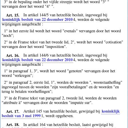
3° in de bepaling onder het vijfde streepje wordt het woord "3° "
vervangen door het woord "4° ".
Art. 15.
In artikel 144/5 van hetzelfde besluit, ingevoegd bij
koninklijk besluit van 22 december 2010
4
, worden de volgende
wijzigingen aangebracht :
1° in het eerste lid wordt het woord "evenals" vervangen door het woord
"noch";
2° in de Franse tekst van het tweede lid, 2°, wordt het woord "cotisation"
vervangen door het woord "imposition".
Art. 16.
In artikel 144/6 van hetzelfde besluit, ingevoegd bij
koninklijk besluit van 22 december 2010
4
, worden de volgende
wijzigingen aangebracht :
1° in paragraaf 1, 3°, wordt het woord "genoten" vervangen door het
woord "verkregen";
2° in paragraaf 2, eerste lid, 1°, worden de woorden ", woonstaatheffing"
ingevoegd tussen de woorden "zijn voorafbetalingen" en de woorden "en
terug te betalen voorheffingen";
3° in de Franse tekst van paragraaf 2, tweede lid, worden de woorden
"attribuée à" vervangen door de woorden "imputée sur".
Art. 17.
koninklijk
Artikel 145 van hetzelfde besluit, gewijzigd bij
besluit van 3 mei 1999
1
, wordt opgeheven.
Art. 18.
In artikel 164 van hetzelfde besluit, laatst gewijzigd bij