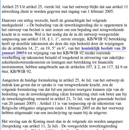
Artikel 25 Uit artikel 25, vierde lid, van het ontwerp blijkt dat aan artikel 11
uitwerking dient te worden gegeven met ingang van 1 februari 2005.
Daarover om uitleg verzocht, heeft de gemachtigde het volgende
medegedeeld : « De bedoeling van de inwerkingtreding die is opgenomen in
het ontwerp van besluit is niet zozeer om een bepaling met terugwerkende
kracht in te voeren. Wel is het nodig dat de in dit ontwerp voorgestelde
aanpassing aan artikel 118, § 1, 1°, eerste streepje, KB/WIB 92 betrekking
heeft op dezelfde inkomsten als deze die zijn bedoeld door de wijzigingen
koninklijk besluit van 20
die de artikelen 14, 2°, en 19, 5° en 6°, van het
januari 2005
6
tot wijziging van het KB/WIB 92 inzake roerende
voorheffing op inkomsten betaald of toegekend in uitvoering van zakelijke-
zekerheidsovereenkomsten en leningen met betrekking tot financiële
instrumenten, hebben aangebracht aan de artikelen 107, § 2, en 117, §§ 6 en
6ter, KB/WIB 92.
Aangezien de huidige formulering in artikel 25, 4e lid, van het ontwerp de
indruk kan geven dat er sprake is van terugwerkende kracht, zou de
volgende formulering van dat lid een juistere weergave kunnen zijn van de
bedoeling van de inwerkingtreding (deze formulering sluit ook beter aan bij
de inwerkingtreding vermeld in artikel 21, 7e lid, van het genoemde besluit
van 20 januari 2005) : Artikel 11 is van toepassing op de inkomsten van
Belgische obligaties uitgegeven sinds 1 februari 2005 en die het voorwerp
hebben uitgemaakt van een inschrijving op naam bij de uitgever.
Het verslag aan de Koning moet dan in de volgende zin worden aangepast
(bespreking van artikel 11, 2e lid) : De voorgestelde inwerkingtreding