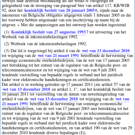
verwijst naar dezelfde beschikking als die welke is vastgelegd ter
gelegenheid van de invoeging van paragraaf 6ter van artikel 117, KB/WIB
koninklijk besluit van 20 januari 2005
92, door het
6
, zijnde naar de
inkomsten van Belgische obligaties uitgegeven sinds 1 februari 2005 en die
het voorwerp hebben uitgemaakt van een inschrijving op naam bij de
uitgever. » Met die aanpassingen aan het ontwerp kan worden ingestemd.
Koninklijk besluit van 27 augustus 1993
(1)
7
tot uitvoering van het
Wetboek van de inkomstenbelastingen 1992.
(2) Wetboek van de inkomstenbelastingen 1992.
wet van 13 december 2010
(3) Dat lid is toegevoegd bij artikel 4 van de
wet van 21 maart 1991
tot wijziging van de
betreffende de hervorming van
sommige economische overheidsbedrijven, van de wet van 17 januari 2003
met betrekking tot het statuut van de regulator van de Belgische post- en
telecommunicatiesector en tot wijziging van de wet van 9 juli 2001
houdende vaststelling van bepaalde regels in verband met het juridisch
kader voor elektronische handtekeningen en certificatiediensten.
Dat artikel is in werking getreden op 17 januari 2011 (zie artikel 57 van de
wet van 13 december 2010
en artikel 1, 1°, van het koninklijk besluit van
10 januari 2011 tot vaststelling van de datum van inwerkingtreding van
wet van 13 december 2010
wet van
artikel 4 van de
tot wijziging van de
21 maart 1991
betreffende de hervorming van sommige economische
overheidsbedrijven, van de wet van 17 januari 2003 met betrekking tot het
statuut van de regulator van de Belgische post- en telecommunicatiesector
en tot wijziging van de wet van 9 juli 2001 houdende vaststelling van
bepaalde regels in verband met het juridisch kader voor elektronische
handtekeningen en certificatiediensten, en van artikel 190 van de wet van 29
december 2010 houdende diverse bepalingen (I)).