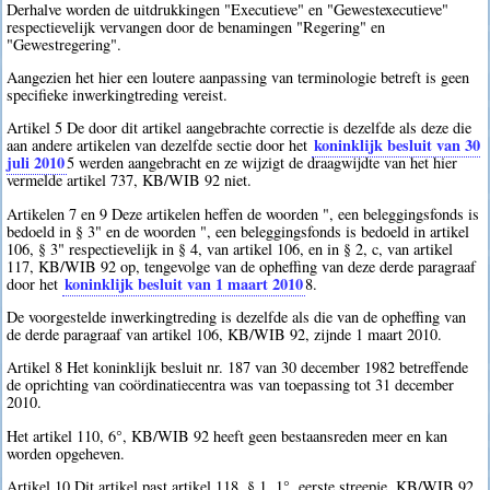
Derhalve worden de uitdrukkingen "Executieve" en "Gewestexecutieve"
respectievelijk vervangen door de benamingen "Regering" en
"Gewestregering".
Aangezien het hier een loutere aanpassing van terminologie betreft is geen
specifieke inwerkingtreding vereist.
Artikel 5 De door dit artikel aangebrachte correctie is dezelfde als deze die
koninklijk besluit van 30
aan andere artikelen van dezelfde sectie door het
juli 2010
5
werden aangebracht en ze wijzigt de draagwijdte van het hier
vermelde artikel 737, KB/WIB 92 niet.
Artikelen 7 en 9 Deze artikelen heffen de woorden ", een beleggingsfonds is
bedoeld in § 3" en de woorden ", een beleggingsfonds is bedoeld in artikel
106, § 3" respectievelijk in § 4, van artikel 106, en in § 2, c, van artikel
117, KB/WIB 92 op, tengevolge van de opheffing van deze derde paragraaf
koninklijk besluit van 1 maart 2010
door het
8
.
De voorgestelde inwerkingtreding is dezelfde als die van de opheffing van
de derde paragraaf van artikel 106, KB/WIB 92, zijnde 1 maart 2010.
Artikel 8 Het koninklijk besluit nr. 187 van 30 december 1982 betreffende
de oprichting van coördinatiecentra was van toepassing tot 31 december
2010.
Het artikel 110, 6°, KB/WIB 92 heeft geen bestaansreden meer en kan
worden opgeheven.
Artikel 10 Dit artikel past artikel 118, § 1, 1°, eerste streepje, KB/WIB 92