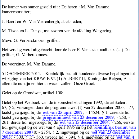
De kamer was samengesteld uit : De heren : M. Van Damme,
kamervoorzitter;
J. Baert en W. Van Vaerenbergh, staatsraden;
M. Tison en L. Denys, assessoren van de afdeling Wetgeving;
Mevr. G. Verberckmoes, griffier.
Het verslag werd uitgebracht door de heer F. Vanneste, auditeur. (...) De
griffier, G. Verberckmoes.
De voorzitter, M. Van Damme.
5 DECEMBER 2011. - Koninklijk besluit houdende diverse bepalingen tot
wijziging van het KB/WIB 92 (1) ALBERT II, Koning der Belgen, Aan
allen die nu zijn en hierna wezen zullen, Onze Groet.
Gelet op de Grondwet, artikel 108;
Gelet op het Wetboek van de inkomstenbelastingen 1992, de artikelen : -
67, § 5, vervangen door de programmawet (I) van 27 december 2006; - 77,
wet van 25 april 2007
laatst gewijzigd bij de
; - 14524, § 1, zevende lid,
programmawet van 23 december 2009
laatst gewijzigd bij de
; - 250; -
wet van 15 december 2004
261, derde lid, ingevoegd bij de
; - 266, eerste
koninklijk besluit van
lid, gewijzigd bij de wet van 4 april 1995 en bij het
7 december 2007
wet van 23 december
0
; - 2754, § 2, ingevoegd bij de
2005
wet van 4
; - 300, § 1; - 360, tweede lid; - 394, § 4, ingevoegd bij de