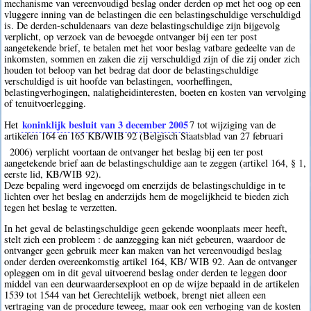
mechanisme van vereenvoudigd beslag onder derden op met het oog op een
vluggere inning van de belastingen die een belastingschuldige verschuldigd
is. De derden-schuldenaars van deze belastingschuldige zijn bijgevolg
verplicht, op verzoek van de bevoegde ontvanger bij een ter post
aangetekende brief, te betalen met het voor beslag vatbare gedeelte van de
inkomsten, sommen en zaken die zij verschuldigd zijn of die zij onder zich
houden tot beloop van het bedrag dat door de belastingschuldige
verschuldigd is uit hoofde van belastingen, voorheffingen,
belastingverhogingen, nalatigheidinteresten, boeten en kosten van vervolging
of tenuitvoerlegging.
koninklijk besluit van 3 december 2005
Het
7
tot wijziging van de
artikelen 164 en 165 KB/WIB 92 (Belgisch Staatsblad van 27 februari
2006) verplicht voortaan de ontvanger het beslag bij een ter post
aangetekende brief aan de belastingschuldige aan te zeggen (artikel 164, § 1,
eerste lid, KB/WIB 92).
Deze bepaling werd ingevoegd om enerzijds de belastingschuldige in te
lichten over het beslag en anderzijds hem de mogelijkheid te bieden zich
tegen het beslag te verzetten.
In het geval de belastingschuldige geen gekende woonplaats meer heeft,
stelt zich een probleem : de aanzegging kan niét gebeuren, waardoor de
ontvanger geen gebruik meer kan maken van het vereenvoudigd beslag
onder derden overeenkomstig artikel 164, KB/ WIB 92. Aan de ontvanger
opleggen om in dit geval uitvoerend beslag onder derden te leggen door
middel van een deurwaardersexploot en op de wijze bepaald in de artikelen
1539 tot 1544 van het Gerechtelijk wetboek, brengt niet alleen een
vertraging van de procedure teweeg, maar ook een verhoging van de kosten