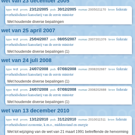
wet van 23 december 2005
wet
federale
23/12/2005
30/12/2005
2005021170
type
prom.
pub.
numac
bron
overheidsdienst kanselarij van de eerste minister
Wet houdende diverse bepalingen
wet van 25 april 2007
wet
federale
25/04/2007
08/05/2007
2007201376
type
prom.
pub.
numac
bron
overheidsdienst kanselarij van de eerste minister
Wet houdende diverse bepalingen (1)
wet van 24 juli 2008
wet
federale
24/07/2008
07/08/2008
2008202687
type
prom.
pub.
numac
bron
overheidsdienst kanselarij van de eerste minister
Wet houdende diverse bepalingen (1)
wet
federale
24/07/2008
07/08/2008
2008202688
type
prom.
pub.
numac
bron
overheidsdienst kanselarij van de eerste minister
Wet houdende diverse bepalingen (1)
wet van 13 december 2010
wet
federale
13/12/2010
31/12/2010
2010011511
type
prom.
pub.
numac
bron
overheidsdienst economie, k.m.o., middenstand en energie
Wet tot wijziging van de wet van 21 maart 1991 betreffende de hervorming