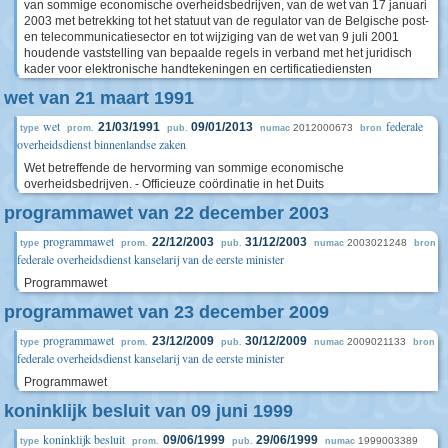
van sommige economische overheidsbedrijven, van de wet van 17 januari
2003 met betrekking tot het statuut van de regulator van de Belgische post-
en telecommunicatiesector en tot wijziging van de wet van 9 juli 2001
houdende vaststelling van bepaalde regels in verband met het juridisch
kader voor elektronische handtekeningen en certificatiediensten
wet van 21 maart 1991
wet
federale
21/03/1991
09/01/2013
2012000673
type
prom.
pub.
numac
bron
overheidsdienst binnenlandse zaken
Wet betreffende de hervorming van sommige economische
overheidsbedrijven. - Officieuze coördinatie in het Duits
programmawet van 22 december 2003
programmawet
22/12/2003
31/12/2003
2003021248
type
prom.
pub.
numac
bron
federale overheidsdienst kanselarij van de eerste minister
Programmawet
programmawet van 23 december 2009
programmawet
23/12/2009
30/12/2009
2009021133
type
prom.
pub.
numac
bron
federale overheidsdienst kanselarij van de eerste minister
Programmawet
koninklijk besluit van 09 juni 1999
koninklijk besluit
09/06/1999
29/06/1999
1999003389
type
prom.
pub.
numac