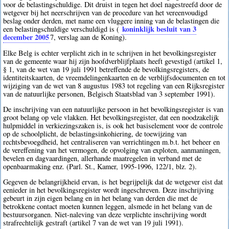
voor de belastingschuldige. Dit druist in tegen het doel nagestreefd door de
wetgever bij het neerschrijven van de procedure van het vereenvoudigd
beslag onder derden, met name een vluggere inning van de belastingen die
koninklijk besluit van 3
een belastingschuldige verschuldigd is (
december 2005
7
, verslag aan de Koning).
Elke Belg is echter verplicht zich in te schrijven in het bevolkingsregister
van de gemeente waar hij zijn hoofdverblijfplaats heeft gevestigd (artikel 1,
§ 1, van de wet van 19 juli 1991 betreffende de bevolkingsregisters, de
identiteitskaarten, de vreemdelingenkaarten en de verblijfsdocumenten en tot
wijziging van de wet van 8 augustus 1983 tot regeling van een Rijksregister
van de natuurlijke personen, Belgisch Staatsblad van 3 september 1991).
De inschrijving van een natuurlijke persoon in het bevolkingsregister is van
groot belang op vele vlakken. Het bevolkingsregister, dat een noodzakelijk
hulpmiddel in verkiezingszaken is, is ook het basiselement voor de controle
op de schoolplicht, de belastingsinkohiering, de toewijzing van
rechtsbevoegdheid, het centraliseren van verrichtingen m.b.t. het beheer en
de vereffening van het vermogen, de opvolging van exploten, aanmaningen,
bevelen en dagvaardingen, allerhande maatregelen in verband met de
openbaarmaking enz. (Parl. St., Kamer, 1995-1996, 122/1, blz. 2).
Gegeven de belangrijkheid ervan, is het begrijpelijk dat de wetgever eist dat
eenieder in het bevolkingsregister wordt ingeschreven. Deze inschrijving
gebeurt in zijn eigen belang en in het belang van derden die met de
betrokkene contact moeten kunnen leggen, alsmede in het belang van de
bestuursorganen. Niet-naleving van deze verplichte inschrijving wordt
strafrechtelijk gestraft (artikel 7 van de wet van 19 juli 1991).