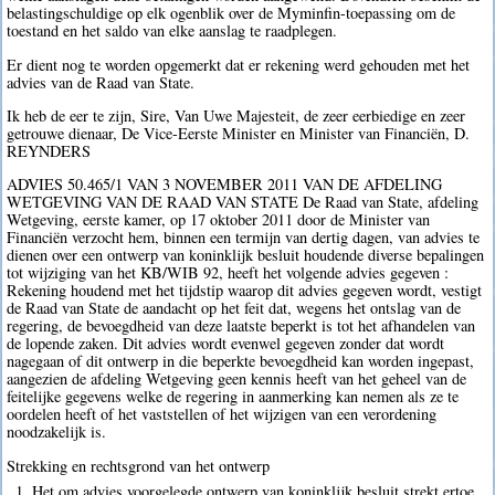
belastingschuldige op elk ogenblik over de Myminfin-toepassing om de
toestand en het saldo van elke aanslag te raadplegen.
Er dient nog te worden opgemerkt dat er rekening werd gehouden met het
advies van de Raad van State.
Ik heb de eer te zijn, Sire, Van Uwe Majesteit, de zeer eerbiedige en zeer
getrouwe dienaar, De Vice-Eerste Minister en Minister van Financiën, D.
REYNDERS
ADVIES 50.465/1 VAN 3 NOVEMBER 2011 VAN DE AFDELING
WETGEVING VAN DE RAAD VAN STATE De Raad van State, afdeling
Wetgeving, eerste kamer, op 17 oktober 2011 door de Minister van
Financiën verzocht hem, binnen een termijn van dertig dagen, van advies te
dienen over een ontwerp van koninklijk besluit houdende diverse bepalingen
tot wijziging van het KB/WIB 92, heeft het volgende advies gegeven :
Rekening houdend met het tijdstip waarop dit advies gegeven wordt, vestigt
de Raad van State de aandacht op het feit dat, wegens het ontslag van de
regering, de bevoegdheid van deze laatste beperkt is tot het afhandelen van
de lopende zaken. Dit advies wordt evenwel gegeven zonder dat wordt
nagegaan of dit ontwerp in die beperkte bevoegdheid kan worden ingepast,
aangezien de afdeling Wetgeving geen kennis heeft van het geheel van de
feitelijke gegevens welke de regering in aanmerking kan nemen als ze te
oordelen heeft of het vaststellen of het wijzigen van een verordening
noodzakelijk is.
Strekking en rechtsgrond van het ontwerp
1. Het om advies voorgelegde ontwerp van koninklijk besluit strekt ertoe