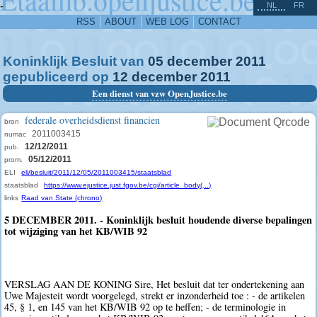
^
-
NL
FR
RSS
ABOUT
WEB LOG
CONTACT
Koninklijk Besluit van
05
december
2011
gepubliceerd op
12
december
2011
Een dienst van vzw OpenJustice.be
federale overheidsdienst financien
bron
2011003415
numac
12/12/2011
pub.
05/12/2011
prom.
ELI
eli/besluit/2011/12/05/2011003415/staatsblad
staatsblad
https://www.ejustice.just.fgov.be/cgi/article_body(...)
links
Raad van State (chrono)
5 DECEMBER 2011. - Koninklijk besluit houdende diverse bepalingen
tot wijziging van het KB/WIB 92
VERSLAG AAN DE KONING Sire, Het besluit dat ter ondertekening aan
Uwe Majesteit wordt voorgelegd, strekt er inzonderheid toe : - de artikelen
45, § 1, en 145 van het KB/WIB 92 op te heffen; - de terminologie in