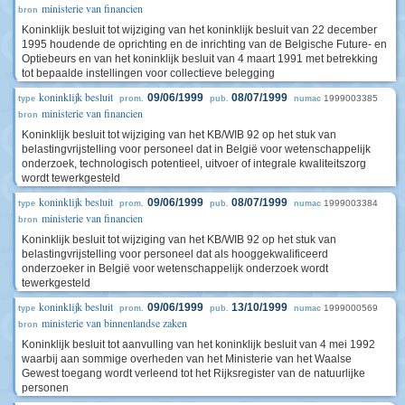
ministerie van financien
bron
Koninklijk besluit tot wijziging van het koninklijk besluit van 22 december
1995 houdende de oprichting en de inrichting van de Belgische Future- en
Optiebeurs en van het koninklijk besluit van 4 maart 1991 met betrekking
tot bepaalde instellingen voor collectieve belegging
koninklijk besluit
09/06/1999
08/07/1999
1999003385
type
prom.
pub.
numac
ministerie van financien
bron
Koninklijk besluit tot wijziging van het KB/WIB 92 op het stuk van
belastingvrijstelling voor personeel dat in België voor wetenschappelijk
onderzoek, technologisch potentieel, uitvoer of integrale kwaliteitszorg
wordt tewerkgesteld
koninklijk besluit
09/06/1999
08/07/1999
1999003384
type
prom.
pub.
numac
ministerie van financien
bron
Koninklijk besluit tot wijziging van het KB/WIB 92 op het stuk van
belastingvrijstelling voor personeel dat als hooggekwalificeerd
onderzoeker in België voor wetenschappelijk onderzoek wordt
tewerkgesteld
koninklijk besluit
09/06/1999
13/10/1999
1999000569
type
prom.
pub.
numac
ministerie van binnenlandse zaken
bron
Koninklijk besluit tot aanvulling van het koninklijk besluit van 4 mei 1992
waarbij aan sommige overheden van het Ministerie van het Waalse
Gewest toegang wordt verleend tot het Rijksregister van de natuurlijke
personen