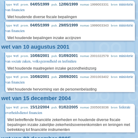
wet
ministerie
04/05/1999
12/06/1999
1999003331
type
prom.
pub.
numac
bron
van financien
Wet houdende diverse fiscale bepalingen
wet
ministerie
04/05/1999
29/05/1999
1999003343
type
prom.
pub.
numac
bron
van financien
Wet houdende bepalingen inzake accijnzen
wet van 10 augustus 2001
wet
ministerie
10/08/2001
01/09/2001
2001022579
type
prom.
pub.
numac
bron
van sociale zaken, volksgezondheid en leefmilieu
Wet houdende maatregelen inzake gezondheidszorg
wet
ministerie
10/08/2001
20/09/2001
2001003402
type
prom.
pub.
numac
bron
van financien
Wet houdende hervorming van de personenbelasting
wet van 15 december 2004
wet
federale
15/12/2004
01/02/2005
2005003036
type
prom.
pub.
numac
bron
overheidsdienst financien
Wet betreffende financiële zekerheden en houdende diverse fiscale
bepalingen inzake zakelijke-zekerheidsovereenkomsten en leningen met
betrekking tot financiële instrumenten