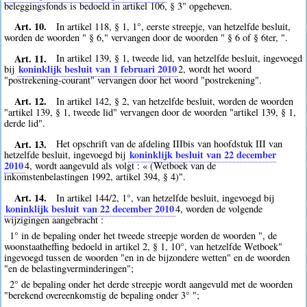
beleggingsfonds is bedoeld in artikel 106, § 3" opgeheven.
Art. 10.
In artikel 118, § 1, 1°, eerste streepje, van hetzelfde besluit,
worden de woorden " § 6," vervangen door de woorden " § 6 of § 6ter, ".
Art. 11.
In artikel 139, § 1, tweede lid, van hetzelfde besluit, ingevoegd
koninklijk besluit van 1 februari 2010
bij
2
, wordt het woord
"postrekening-courant" vervangen door het woord "postrekening".
Art. 12.
In artikel 142, § 2, van hetzelfde besluit, worden de woorden
"artikel 139, § 1, tweede lid" vervangen door de woorden "artikel 139, § 1,
derde lid".
Art. 13.
Het opschrift van de afdeling IIIbis van hoofdstuk III van
koninklijk besluit van 22 december
hetzelfde besluit, ingevoegd bij
2010
4
, wordt aangevuld als volgt : « (Wetboek van de
inkomstenbelastingen 1992, artikel 394, § 4)".
Art. 14.
In artikel 144/2, 1°, van hetzelfde besluit, ingevoegd bij
koninklijk besluit van 22 december 2010
4
, worden de volgende
wijzigingen aangebracht :
1° in de bepaling onder het tweede streepje worden de woorden ", de
woonstaatheffing bedoeld in artikel 2, § 1, 10°, van hetzelfde Wetboek"
ingevoegd tussen de woorden "en in de bijzondere wetten" en de woorden
"en de belastingverminderingen";
2° de bepaling onder het derde streepje wordt aangevuld met de woorden
"berekend overeenkomstig de bepaling onder 3° ";