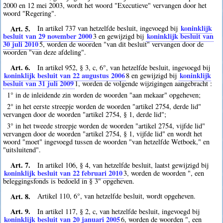
2000 en 12 mei 2003, wordt het woord "Executieve" vervangen door het
woord "Regering".
Art. 5.
koninklijk
In artikel 737 van hetzelfde besluit, ingevoegd bij
besluit van 29 november 2000
koninklijk besluit van
3
en gewijzigd bij
30 juli 2010
5
, worden de woorden "van dit besluit" vervangen door de
woorden "van deze afdeling".
Art. 6.
In artikel 952, § 3, c, 6°, van hetzelfde besluit, ingevoegd bij
koninklijk besluit van 22 augustus 2006
koninklijk
8
en gewijzigd bij
besluit van 31 juli 2009
1
, worden de volgende wijzigingen aangebracht :
1° in de inleidende zin worden de woorden "aan mekaar" opgeheven;
2° in het eerste streepje worden de woorden "artikel 2754, derde lid"
vervangen door de woorden "artikel 2754, § 1, derde lid";
3° in het tweede streepje worden de woorden "artikel 2754, vijfde lid"
vervangen door de woorden "artikel 2754, § 1, vijfde lid" en wordt het
woord "moet" ingevoegd tussen de woorden "van hetzelfde Wetboek," en
"uitsluitend".
Art. 7.
In artikel 106, § 4, van hetzelfde besluit, laatst gewijzigd bij
koninklijk besluit van 22 februari 2010
3
, worden de woorden ", een
beleggingsfonds is bedoeld in § 3" opgeheven.
Art. 8.
Artikel 110, 6°, van hetzelfde besluit, wordt opgeheven.
Art. 9.
In artikel 117, § 2, c, van hetzelfde besluit, ingevoegd bij
koninklijk besluit van 20 januari 2005
6
, worden de woorden ", een