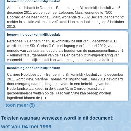
benoeming door koninklijk besluit
Arbeidsrechtbank te Doornik. - Benoemingen Bij koninklijk besluit van 5
december 2011 worden de heer Lefebure, Marc, wonende te 7500
Doornik, en de heer Moriau, Marc, wonende te 7532 Beclers, benoemd tot
rechter in sociale zaken, als zelfstandi Hun mandaat eindigt op 31 oktober
2012.
benoeming door koninklijk besluit
Personeel. - Benoemingen Bij koninklijk besluit van 5 december 2011
wordt de heer SIX, Carlos G.C., met ingang van 1 januari 2012, voor een
periode van zes jaar aangeduid als houder van de managementfunctie -1
« Administrateurgeneraal van de fis Een beroep tot nietigverklaring van
voormeld koninklijk besluit kan worden ingediend voor de afdeli(...)
benoeming door koninklijk besluit
Carrière Hoofdbestuur. - Benoeming Bij koninklijk besluit van 5 december
2011 wordt Mevr. Marlène Thomas met ingang van 1 mei 2011 bevorderd
door overgang naar het hogere niveau, in een betrekking van het
Nederlandse taalkader, in de klasse A1 m Overeenkomstig de
gecoördineerde wetten op de Raad van State kan beroep worden
ingediend binnen de (...)
toon meer (5)
Teksten waarnaar verwezen wordt in dit document:
wet van 04 mei 1999