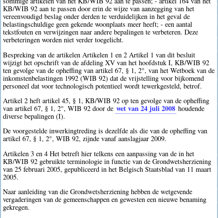
sommige artikelen van het KB/WIB 92 aan te passen; - artikel 164 van het
KB/WIB 92 aan te passen door erin de wijze van aanzegging van het
vereenvoudigd beslag onder derden te verduidelijken in het geval de
belastingschuldige geen gekende woonplaats meer heeft; - een aantal
tekstfouten en verwijzingen naar andere bepalingen te verbeteren. Deze
verbeteringen worden niet verder toegelicht.
Bespreking van de artikelen Artikelen 1 en 2 Artikel 1 van dit besluit
wijzigt het opschrift van de afdeling XV van het hoofdstuk I, KB/WIB 92
ten gevolge van de opheffing van artikel 67, § 1, 2°, van het Wetboek van de
inkomstenbelastingen 1992 (WIB 92) dat de vrijstelling voor bijkomend
personeel dat voor technologisch potentieel wordt tewerkgesteld, betrof.
Artikel 2 heft artikel 45, § 1, KB/WIB 92 op ten gevolge van de opheffing
wet van 24 juli 2008
van artikel 67, § 1, 2°, WIB 92 door de
houdende
diverse bepalingen (I).
De voorgestelde inwerkingtreding is dezelfde als die van de opheffing van
artikel 67, § 1, 2°, WIB 92, zijnde vanaf aanslagjaar 2009.
Artikelen 3 en 4 Het betreft hier telkens een aanpassing van de in het
KB/WIB 92 gebruikte terminologie in functie van de Grondwetsherziening
van 25 februari 2005, gepubliceerd in het Belgisch Staatsblad van 11 maart
2005.
Naar aanleiding van die Grondwetsherziening hebben de wetgevende
vergaderingen van de gemeenschappen en gewesten een nieuwe benaming
gekregen.