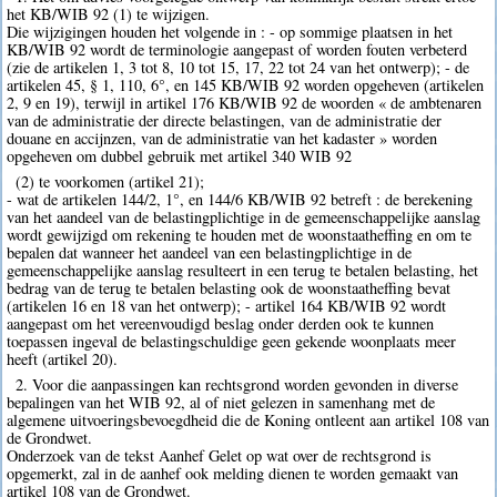
het KB/WIB 92 (1) te wijzigen.
Die wijzigingen houden het volgende in : - op sommige plaatsen in het
KB/WIB 92 wordt de terminologie aangepast of worden fouten verbeterd
(zie de artikelen 1, 3 tot 8, 10 tot 15, 17, 22 tot 24 van het ontwerp); - de
artikelen 45, § 1, 110, 6°, en 145 KB/WIB 92 worden opgeheven (artikelen
2, 9 en 19), terwijl in artikel 176 KB/WIB 92 de woorden « de ambtenaren
van de administratie der directe belastingen, van de administratie der
douane en accijnzen, van de administratie van het kadaster » worden
opgeheven om dubbel gebruik met artikel 340 WIB 92
(2) te voorkomen (artikel 21);
- wat de artikelen 144/2, 1°, en 144/6 KB/WIB 92 betreft : de berekening
van het aandeel van de belastingplichtige in de gemeenschappelijke aanslag
wordt gewijzigd om rekening te houden met de woonstaatheffing en om te
bepalen dat wanneer het aandeel van een belastingplichtige in de
gemeenschappelijke aanslag resulteert in een terug te betalen belasting, het
bedrag van de terug te betalen belasting ook de woonstaatheffing bevat
(artikelen 16 en 18 van het ontwerp); - artikel 164 KB/WIB 92 wordt
aangepast om het vereenvoudigd beslag onder derden ook te kunnen
toepassen ingeval de belastingschuldige geen gekende woonplaats meer
heeft (artikel 20).
2. Voor die aanpassingen kan rechtsgrond worden gevonden in diverse
bepalingen van het WIB 92, al of niet gelezen in samenhang met de
algemene uitvoeringsbevoegdheid die de Koning ontleent aan artikel 108 van
de Grondwet.
Onderzoek van de tekst Aanhef Gelet op wat over de rechtsgrond is
opgemerkt, zal in de aanhef ook melding dienen te worden gemaakt van
artikel 108 van de Grondwet.