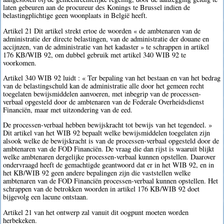
laten gebeuren aan de procureur des Konings te Brussel indien de
belastingplichtige geen woonplaats in België heeft.
Artikel 21 Dit artikel strekt ertoe de woorden « de ambtenaren van de
administratie der directe belastingen, van de administratie der douane en
accijnzen, van de administratie van het kadaster » te schrappen in artikel
176 KB/WIB 92, om dubbel gebruik met artikel 340 WIB 92 te
voorkomen.
Artikel 340 WIB 92 luidt : « Ter bepaling van het bestaan en van het bedrag
van de belastingschuld kan de administratie alle door het gemeen recht
toegelaten bewijsmiddelen aanvoeren, met inbegrip van de processen-
verbaal opgesteld door de ambtenaren van de Federale Overheidsdienst
Financiën, maar met uitzondering van de eed.
De processen-verbaal hebben bewijskracht tot bewijs van het tegendeel. »
Dit artikel van het WIB 92 bepaalt welke bewijsmiddelen toegelaten zijn
alsook welke de bewijskracht is van de processen-verbaal opgesteld door de
ambtenaren van de FOD Financiën. De vraag die dan rijst is waaruit blijkt
welke ambtenaren dergelijke processen-verbaal kunnen opstellen. Daarover
ondervraagd heeft de gemachtigde geantwoord dat er in het WIB 92, en in
het KB/WIB 92 geen andere bepalingen zijn die vaststellen welke
ambtenaren van de FOD Financiën processen-verbaal kunnen opstellen. Het
schrappen van de betrokken woorden in artikel 176 KB/WIB 92 doet
bijgevolg een lacune ontstaan.
Artikel 21 van het ontwerp zal vanuit dit oogpunt moeten worden
herbekeken.