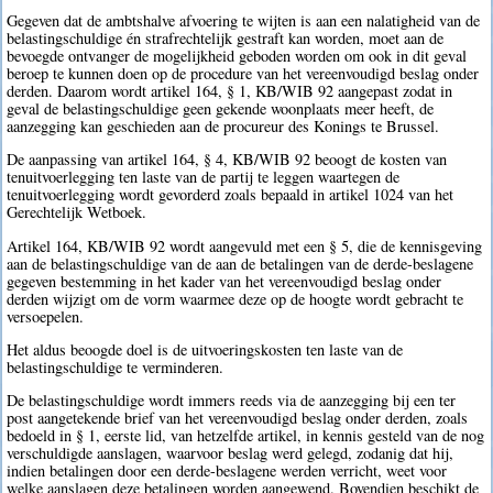
Gegeven dat de ambtshalve afvoering te wijten is aan een nalatigheid van de
belastingschuldige én strafrechtelijk gestraft kan worden, moet aan de
bevoegde ontvanger de mogelijkheid geboden worden om ook in dit geval
beroep te kunnen doen op de procedure van het vereenvoudigd beslag onder
derden. Daarom wordt artikel 164, § 1, KB/WIB 92 aangepast zodat in
geval de belastingschuldige geen gekende woonplaats meer heeft, de
aanzegging kan geschieden aan de procureur des Konings te Brussel.
De aanpassing van artikel 164, § 4, KB/WIB 92 beoogt de kosten van
tenuitvoerlegging ten laste van de partij te leggen waartegen de
tenuitvoerlegging wordt gevorderd zoals bepaald in artikel 1024 van het
Gerechtelijk Wetboek.
Artikel 164, KB/WIB 92 wordt aangevuld met een § 5, die de kennisgeving
aan de belastingschuldige van de aan de betalingen van de derde-beslagene
gegeven bestemming in het kader van het vereenvoudigd beslag onder
derden wijzigt om de vorm waarmee deze op de hoogte wordt gebracht te
versoepelen.
Het aldus beoogde doel is de uitvoeringskosten ten laste van de
belastingschuldige te verminderen.
De belastingschuldige wordt immers reeds via de aanzegging bij een ter
post aangetekende brief van het vereenvoudigd beslag onder derden, zoals
bedoeld in § 1, eerste lid, van hetzelfde artikel, in kennis gesteld van de nog
verschuldigde aanslagen, waarvoor beslag werd gelegd, zodanig dat hij,
indien betalingen door een derde-beslagene werden verricht, weet voor
welke aanslagen deze betalingen worden aangewend. Bovendien beschikt de