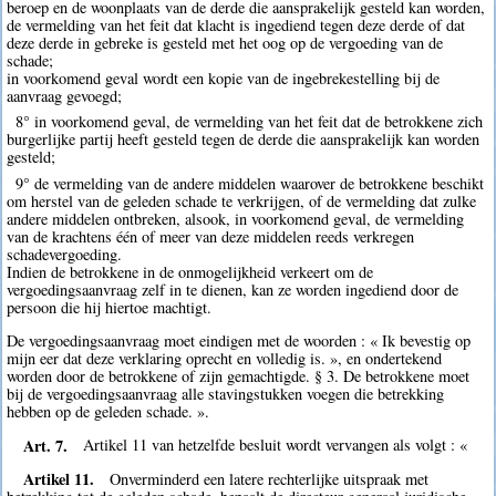
beroep en de woonplaats van de derde die aansprakelijk gesteld kan worden,
de vermelding van het feit dat klacht is ingediend tegen deze derde of dat
deze derde in gebreke is gesteld met het oog op de vergoeding van de
schade;
in voorkomend geval wordt een kopie van de ingebrekestelling bij de
aanvraag gevoegd;
8° in voorkomend geval, de vermelding van het feit dat de betrokkene zich
burgerlijke partij heeft gesteld tegen de derde die aansprakelijk kan worden
gesteld;
9° de vermelding van de andere middelen waarover de betrokkene beschikt
om herstel van de geleden schade te verkrijgen, of de vermelding dat zulke
andere middelen ontbreken, alsook, in voorkomend geval, de vermelding
van de krachtens één of meer van deze middelen reeds verkregen
schadevergoeding.
Indien de betrokkene in de onmogelijkheid verkeert om de
vergoedingsaanvraag zelf in te dienen, kan ze worden ingediend door de
persoon die hij hiertoe machtigt.
De vergoedingsaanvraag moet eindigen met de woorden : « Ik bevestig op
mijn eer dat deze verklaring oprecht en volledig is. », en ondertekend
worden door de betrokkene of zijn gemachtigde. § 3. De betrokkene moet
bij de vergoedingsaanvraag alle stavingstukken voegen die betrekking
hebben op de geleden schade. ».
Art. 7.
Artikel 11 van hetzelfde besluit wordt vervangen als volgt : «
Artikel 11.
Onverminderd een latere rechterlijke uitspraak met