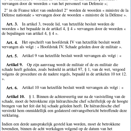
vervangen door de woorden « van het personeel van Defensie »;
2° in de Franse tekst van onderdeel 2° worden de woorden « ministre de la
Défense nationale » vervangen door de woorden « ministre de la Défense ».
Art. 3.
In artikel 3, tweede lid, van hetzelfde besluit worden de
woorden « het bepaalde in de artikel 4, § 4 » vervangen door de woorden «
de bepalingen van artikel 4, § 4 ».
Art. 4.
Het opschrift van hoofdstuk IV van hetzelfde besluit wordt
vervangen als volgt : « Hoofdstuk IV. Schade geleden door de militair ».
Art. 5.
Artikel 9 van hetzelfde besluit wordt vervangen als volgt : «
Artikel 9.
Op zijn aanvraag wordt de militair of de ex-militair die
schade heeft geleden, zoals bedoeld in artikel 97, § 1, van de wet, vergoed
volgens de procedure en de nadere regels, bepaald in de artikelen 10 tot 12.
».
Art. 6.
Artikel 10 van hetzelfde besluit wordt vervangen als volgt : «
Artikel 10.
§ 1. Binnen de achtenveertig uur na de vaststelling van de
schade, moet de betrokkene zijn hiërarchische chef schriftelijk op de hoogte
brengen van het feit dat hij schade geleden heeft. De hiërarchische chef
verstrekt hem onmiddellijk een gedateerd ontvangstbericht betreffende deze
verklaring.
Indien een derde aansprakelijk gesteld kan worden, moet de betrokkene
bovendien, binnen de acht werkdagen volgend op de datum van het