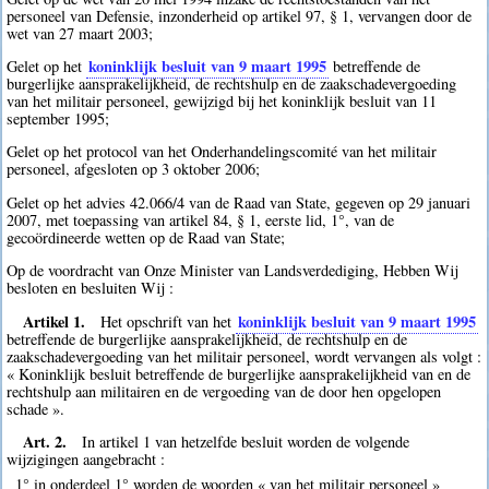
personeel van Defensie, inzonderheid op artikel 97, § 1, vervangen door de
wet van 27 maart 2003;
koninklijk besluit van 9 maart 1995
Gelet op het
betreffende de
burgerlijke aansprakelijkheid, de rechtshulp en de zaakschadevergoeding
van het militair personeel, gewijzigd bij het koninklijk besluit van 11
september 1995;
Gelet op het protocol van het Onderhandelingscomité van het militair
personeel, afgesloten op 3 oktober 2006;
Gelet op het advies 42.066/4 van de Raad van State, gegeven op 29 januari
2007, met toepassing van artikel 84, § 1, eerste lid, 1°, van de
gecoördineerde wetten op de Raad van State;
Op de voordracht van Onze Minister van Landsverdediging, Hebben Wij
besloten en besluiten Wij :
Artikel 1.
koninklijk besluit van 9 maart 1995
Het opschrift van het
betreffende de burgerlijke aansprakelijkheid, de rechtshulp en de
zaakschadevergoeding van het militair personeel, wordt vervangen als volgt :
« Koninklijk besluit betreffende de burgerlijke aansprakelijkheid van en de
rechtshulp aan militairen en de vergoeding van de door hen opgelopen
schade ».
Art. 2.
In artikel 1 van hetzelfde besluit worden de volgende
wijzigingen aangebracht :
1° in onderdeel 1° worden de woorden « van het militair personeel »