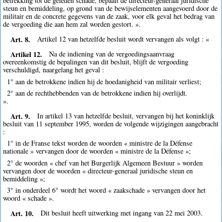
betrekking tot de geleden schade, bepaalt de directeur-generaal juridische
steun en bemiddeling, op grond van de bewijselementen aangevoerd door de
militair en de concrete gegevens van de zaak, voor elk geval het bedrag van
de vergoeding die aan hem zal worden gestort. ».
Art. 8.
Artikel 12 van hetzelfde besluit wordt vervangen als volgt : «
Artikel 12.
Na de indiening van de vergoedingsaanvraag
overeenkomstig de bepalingen van dit besluit, blijft de vergoeding
verschuldigd, naargelang het geval :
1° aan de betrokkene indien hij de hoedanigheid van militair verliest;
2° aan de rechthebbenden van de betrokkene indien hij overlijdt.
».
Art. 9.
In artikel 13 van hetzelfde besluit, vervangen bij het koninklijk
besluit van 11 september 1995, worden de volgende wijzigingen aangebracht
:
1° in de Franse tekst worden de woorden « ministre de la Défense
nationale » vervangen door de woorden « ministre de la Défense »;
2° de woorden « chef van het Burgerlijk Algemeen Bestuur » worden
vervangen door de woorden « directeur-generaal juridische steun en
bemiddeling »;
3° in onderdeel 6° wordt het woord « zaakschade » vervangen door het
woord « schade ».
Art. 10.
Dit besluit heeft uitwerking met ingang van 22 mei 2003.