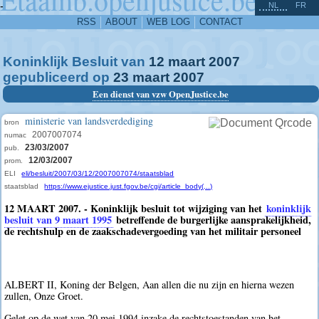
^
-
NL
FR
RSS
ABOUT
WEB LOG
CONTACT
Koninklijk Besluit van
12
maart
2007
gepubliceerd op
23
maart
2007
Een dienst van vzw OpenJustice.be
ministerie van landsverdediging
bron
2007007074
numac
23/03/2007
pub.
12/03/2007
prom.
ELI
eli/besluit/2007/03/12/2007007074/staatsblad
staatsblad
https://www.ejustice.just.fgov.be/cgi/article_body(...)
12 MAART 2007. - Koninklijk besluit tot wijziging van het
koninklijk
besluit van 9 maart 1995
betreffende de burgerlijke aansprakelijkheid,
de rechtshulp en de zaakschadevergoeding van het militair personeel
ALBERT II, Koning der Belgen, Aan allen die nu zijn en hierna wezen
zullen, Onze Groet.
Gelet op de wet van 20 mei 1994 inzake de rechtstoestanden van het