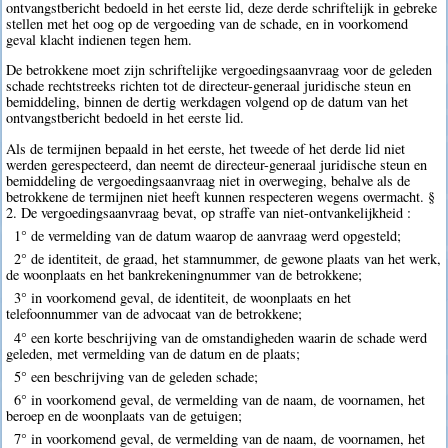
ontvangstbericht bedoeld in het eerste lid, deze derde schriftelijk in gebreke
stellen met het oog op de vergoeding van de schade, en in voorkomend
geval klacht indienen tegen hem.
De betrokkene moet zijn schriftelijke vergoedingsaanvraag voor de geleden
schade rechtstreeks richten tot de directeur-generaal juridische steun en
bemiddeling, binnen de dertig werkdagen volgend op de datum van het
ontvangstbericht bedoeld in het eerste lid.
Als de termijnen bepaald in het eerste, het tweede of het derde lid niet
werden gerespecteerd, dan neemt de directeur-generaal juridische steun en
bemiddeling de vergoedingsaanvraag niet in overweging, behalve als de
betrokkene de termijnen niet heeft kunnen respecteren wegens overmacht. §
2. De vergoedingsaanvraag bevat, op straffe van niet-ontvankelijkheid :
1° de vermelding van de datum waarop de aanvraag werd opgesteld;
2° de identiteit, de graad, het stamnummer, de gewone plaats van het werk,
de woonplaats en het bankrekeningnummer van de betrokkene;
3° in voorkomend geval, de identiteit, de woonplaats en het
telefoonnummer van de advocaat van de betrokkene;
4° een korte beschrijving van de omstandigheden waarin de schade werd
geleden, met vermelding van de datum en de plaats;
5° een beschrijving van de geleden schade;
6° in voorkomend geval, de vermelding van de naam, de voornamen, het
beroep en de woonplaats van de getuigen;
7° in voorkomend geval, de vermelding van de naam, de voornamen, het