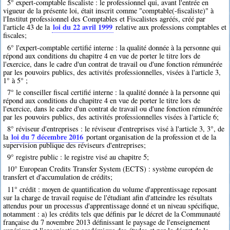
5° expert-comptable fiscaliste : le professionnel qui, avant l'entrée en
vigueur de la présente loi, était inscrit comme "comptable(-fiscaliste)" à
l'Institut professionnel des Comptables et Fiscalistes agréés, créé par
loi du 22 avril 1999
l'article 43 de la
relative aux professions comptables et
fiscales;
6° l'expert-comptable certifié interne : la qualité donnée à la personne qui
répond aux conditions du chapitre 4 en vue de porter le titre lors de
l'exercice, dans le cadre d'un contrat de travail ou d'une fonction rémunérée
par les pouvoirs publics, des activités professionnelles, visées à l'article 3,
1° à 5° ;
7° le conseiller fiscal certifié interne : la qualité donnée à la personne qui
répond aux conditions du chapitre 4 en vue de porter le titre lors de
l'exercice, dans le cadre d'un contrat de travail ou d'une fonction rémunérée
par les pouvoirs publics, des activités professionnelles visées à l'article 6;
8° réviseur d'entreprises : le réviseur d'entreprises visé à l'article 3, 3°, de
loi du 7 décembre 2016
la
portant organisation de la profession et de la
supervision publique des réviseurs d'entreprises;
9° registre public : le registre visé au chapitre 5;
10° European Credits Transfer System (ECTS) : système européen de
transfert et d'accumulation de crédits;
11° crédit : moyen de quantification du volume d'apprentissage reposant
sur la charge de travail requise de l'étudiant afin d'atteindre les résultats
attendus pour un processus d'apprentissage donné et un niveau spécifique,
notamment : a) les crédits tels que définis par le décret de la Communauté
française du 7 novembre 2013 définissant le paysage de l'enseignement