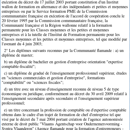
exécution du décret du 17 juillet 2003 portant constitution d'un Institut
wallon de formation en alternance et des indépendants et petites et moyennes
entreprises ou par le Service formation PME de la Commission
communautaire française en exécution de l'accord de coopération conclu le
20 février 1995 par la Commission communautaire française, la
Communauté française et la Région wallonne relatif à la formation
permanente pour les Classes moyennes et les petites et moyennes
entreprises et à la tutelle de l'Institut de Formation permanente pour les
Classes moyennes et les petites et moyennes entreprises, tel que modifié par
l'avenant du 4 juin 2003;
2° Les diplômes suivants reconnus par la Communauté flamande : a) un
diplôme de master;
b) un diplôme de bachelier en gestion d'entreprise orientation "expertise
comptable-fiscalité";
c) un diplôme de gradué de l'enseignement professionnel supérieur, études
en "sciences commerciales et gestion d'entreprise", formations
"comptabilité" ou "sciences fiscales";
d) un titre avec un niveau d'enseignement reconnu de niveau 5 de type
économique ou juridique, conformément au décret du 30 avril 2009 relatif à
l'enseignement secondaire après secondaire et l'enseignement supérieur
professionnel;
e) un titre concernant la profession de comptable ou d'expertise comptable
obtenu dans le cadre d'un trajet de formation de chef d'entreprise tel que
visé par le décret du 7 mai 2004 portant création de l'agence autonomisée
externe de droit public "Vlaams Agentschap voor Ondernemersvorming -
Syntra Vlaanderen" (Agence flamande pour la formation d'entrepreneurs -