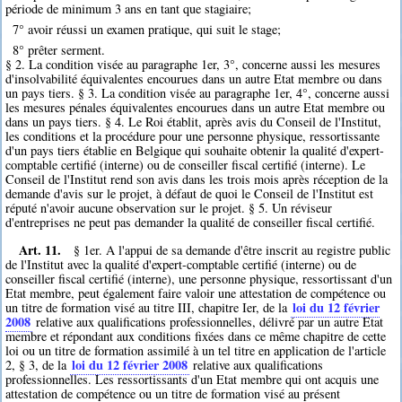
période de minimum 3 ans en tant que stagiaire;
7° avoir réussi un examen pratique, qui suit le stage;
8° prêter serment.
§ 2. La condition visée au paragraphe 1er, 3°, concerne aussi les mesures
d'insolvabilité équivalentes encourues dans un autre Etat membre ou dans
un pays tiers. § 3. La condition visée au paragraphe 1er, 4°, concerne aussi
les mesures pénales équivalentes encourues dans un autre Etat membre ou
dans un pays tiers. § 4. Le Roi établit, après avis du Conseil de l'Institut,
les conditions et la procédure pour une personne physique, ressortissante
d'un pays tiers établie en Belgique qui souhaite obtenir la qualité d'expert-
comptable certifié (interne) ou de conseiller fiscal certifié (interne). Le
Conseil de l'Institut rend son avis dans les trois mois après réception de la
demande d'avis sur le projet, à défaut de quoi le Conseil de l'Institut est
réputé n'avoir aucune observation sur le projet. § 5. Un réviseur
d'entreprises ne peut pas demander la qualité de conseiller fiscal certifié.
Art. 11.
§ 1er. A l'appui de sa demande d'être inscrit au registre public
de l'Institut avec la qualité d'expert-comptable certifié (interne) ou de
conseiller fiscal certifié (interne), une personne physique, ressortissant d'un
Etat membre, peut également faire valoir une attestation de compétence ou
loi du 12 février
un titre de formation visé au titre III, chapitre Ier, de la
2008
relative aux qualifications professionnelles, délivré par un autre Etat
membre et répondant aux conditions fixées dans ce même chapitre de cette
loi ou un titre de formation assimilé à un tel titre en application de l'article
loi du 12 février 2008
2, § 3, de la
relative aux qualifications
professionnelles. Les ressortissants d'un Etat membre qui ont acquis une
attestation de compétence ou un titre de formation visé au présent