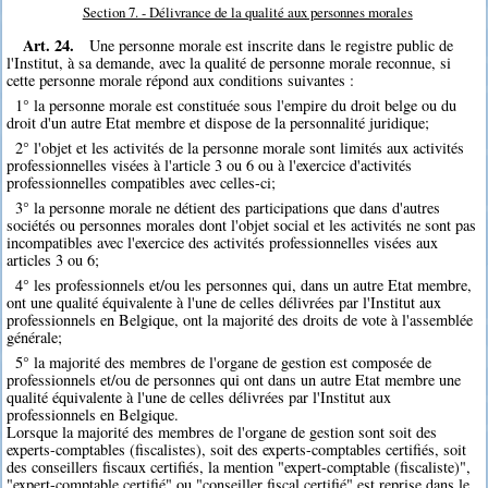
Section 7. - Délivrance de la qualité aux personnes morales
Art. 24.
Une personne morale est inscrite dans le registre public de
l'Institut, à sa demande, avec la qualité de personne morale reconnue, si
cette personne morale répond aux conditions suivantes :
1° la personne morale est constituée sous l'empire du droit belge ou du
droit d'un autre Etat membre et dispose de la personnalité juridique;
2° l'objet et les activités de la personne morale sont limités aux activités
professionnelles visées à l'article 3 ou 6 ou à l'exercice d'activités
professionnelles compatibles avec celles-ci;
3° la personne morale ne détient des participations que dans d'autres
sociétés ou personnes morales dont l'objet social et les activités ne sont pas
incompatibles avec l'exercice des activités professionnelles visées aux
articles 3 ou 6;
4° les professionnels et/ou les personnes qui, dans un autre Etat membre,
ont une qualité équivalente à l'une de celles délivrées par l'Institut aux
professionnels en Belgique, ont la majorité des droits de vote à l'assemblée
générale;
5° la majorité des membres de l'organe de gestion est composée de
professionnels et/ou de personnes qui ont dans un autre Etat membre une
qualité équivalente à l'une de celles délivrées par l'Institut aux
professionnels en Belgique.
Lorsque la majorité des membres de l'organe de gestion sont soit des
experts-comptables (fiscalistes), soit des experts-comptables certifiés, soit
des conseillers fiscaux certifiés, la mention "expert-comptable (fiscaliste)",
"expert-comptable certifié" ou "conseiller fiscal certifié" est reprise dans le