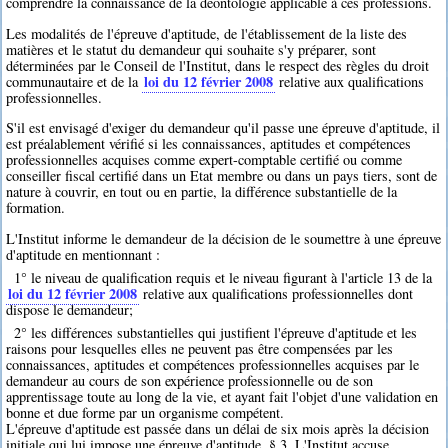
comprendre la connaissance de la déontologie applicable à ces professions.
Les modalités de l'épreuve d'aptitude, de l'établissement de la liste des
matières et le statut du demandeur qui souhaite s'y préparer, sont
déterminées par le Conseil de l'Institut, dans le respect des règles du droit
loi du 12 février 2008
communautaire et de la
relative aux qualifications
professionnelles.
S'il est envisagé d'exiger du demandeur qu'il passe une épreuve d'aptitude, il
est préalablement vérifié si les connaissances, aptitudes et compétences
professionnelles acquises comme expert-comptable certifié ou comme
conseiller fiscal certifié dans un Etat membre ou dans un pays tiers, sont de
nature à couvrir, en tout ou en partie, la différence substantielle de la
formation.
L'Institut informe le demandeur de la décision de le soumettre à une épreuve
d'aptitude en mentionnant :
1° le niveau de qualification requis et le niveau figurant à l'article 13 de la
loi du 12 février 2008
relative aux qualifications professionnelles dont
dispose le demandeur;
2° les différences substantielles qui justifient l'épreuve d'aptitude et les
raisons pour lesquelles elles ne peuvent pas être compensées par les
connaissances, aptitudes et compétences professionnelles acquises par le
demandeur au cours de son expérience professionnelle ou de son
apprentissage toute au long de la vie, et ayant fait l'objet d'une validation en
bonne et due forme par un organisme compétent.
L'épreuve d'aptitude est passée dans un délai de six mois après la décision
initiale qui lui impose une épreuve d'aptitude. § 3. L'Institut accuse