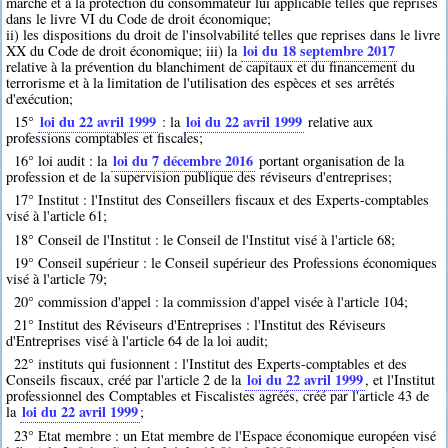
marché et à la protection du consommateur lui applicable telles que reprises
dans le livre VI du Code de droit économique;
ii) les dispositions du droit de l'insolvabilité telles que reprises dans le livre
loi du 18 septembre 2017
XX du Code de droit économique; iii) la
relative à la prévention du blanchiment de capitaux et du financement du
terrorisme et à la limitation de l'utilisation des espèces et ses arrêtés
d'exécution;
loi du 22 avril 1999
loi du 22 avril 1999
15°
: la
relative aux
professions comptables et fiscales;
loi du 7 décembre 2016
16° loi audit : la
portant organisation de la
profession et de la supervision publique des réviseurs d'entreprises;
17° Institut : l'Institut des Conseillers fiscaux et des Experts-comptables
visé à l'article 61;
18° Conseil de l'Institut : le Conseil de l'Institut visé à l'article 68;
19° Conseil supérieur : le Conseil supérieur des Professions économiques
visé à l'article 79;
20° commission d'appel : la commission d'appel visée à l'article 104;
21° Institut des Réviseurs d'Entreprises : l'Institut des Réviseurs
d'Entreprises visé à l'article 64 de la loi audit;
22° instituts qui fusionnent : l'Institut des Experts-comptables et des
loi du 22 avril 1999
Conseils fiscaux, créé par l'article 2 de la
, et l'Institut
professionnel des Comptables et Fiscalistes agréés, créé par l'article 43 de
loi du 22 avril 1999
la
;
23° Etat membre : un Etat membre de l'Espace économique européen visé