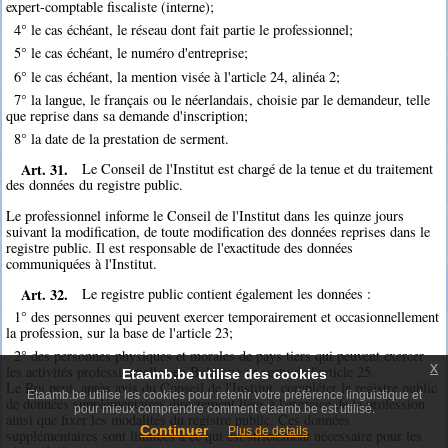
expert-comptable fiscaliste (interne);
4° le cas échéant, le réseau dont fait partie le professionnel;
5° le cas échéant, le numéro d'entreprise;
6° le cas échéant, la mention visée à l'article 24, alinéa 2;
7° la langue, le français ou le néerlandais, choisie par le demandeur, telle
que reprise dans sa demande d'inscription;
8° la date de la prestation de serment.
Art. 31.
Le Conseil de l'Institut est chargé de la tenue et du traitement
des données du registre public.
Le professionnel informe le Conseil de l'Institut dans les quinze jours
suivant la modification, de toute modification des données reprises dans le
registre public. Il est responsable de l'exactitude des données
communiquées à l'Institut.
Art. 32.
Le registre public contient également les données :
1° des personnes qui peuvent exercer temporairement et occasionnellement
la profession, sur la base de l'article 23;
2° des personnes physiques et morales de pays tiers qui peuvent exercer
x
les activités professionnelles en Belgique en vertu de l'article 25.
Etaamb.be utilise des cookies
Le Roi peut, après avis du Conseil de l'Institut, compléter le registre public
Etaamb.be utilise les cookies pour retenir votre préférence linguistique et
de données supplémentaires directement liées à l'exercice de la profession
pour mieux comprendre comment etaamb.be est utilisé.
ainsi que fixer les modalités du registre public. Ces données
Continuer
Plus de details
supplémentaires sont limitées à ce qui est strictement nécessaire pour les