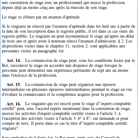
une convention de stage avec un professionnel qui exerce la profession
depuis déjà au moins cinq ans après la réussite de son stage.
Le stage se clôture par un examen d'aptitude.
Si le stagiaire ne réussit pas l'examen d'aptitude dans les huit ans à partir de
la date de son inscription dans le registre public, il est dans ce cas omis du
registre public. Le stagiaire ne peut recommencer le stage qu'après un délai
de trois ans et après avoir à nouveau réussi l'examen d'admission. § 2. Les
dispositions visées dans le chapitre 11, section 2, sont applicables aux
personnes visées au paragraphe 1er.
Art. 14.
La commission de stage peut, sous les conditions fixées par le
Roi, raccourcir le stage ou accorder une dispense de stage lorsque la
personne peut démontrer une expérience pertinente de sept ans au moins
dans l'exercice de la profession.
Art. 15.
La commission de stage peut organiser une épreuve
intermédiaire ou plusieurs épreuves intermédiaires pendant le stage en vue
d'évaluer la connaissance et la compétence acquise pour la profession.
Art. 16.
Le stagiaire qui est inscrit pour le stage d'"expert-comptable
certifié" peut, avec l'accord exprès mentionné dans la convention de stage,
exercer les activités d'expert-comptable certifié visées à l'article 3, à
l'exception des activités visées à l'article 3, 6° à 8°, sur demande et pour
compte de tiers. Il porte dans ce cas le titre d'"expert-comptable certifié
stagiaire".
Sans préjudice de l'alinéa 1er, le Roi peut, après avis du Conseil de