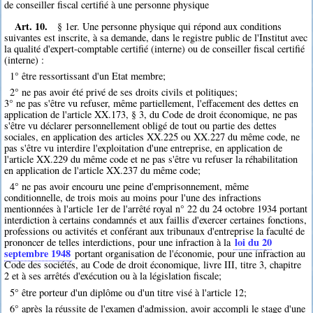
de conseiller fiscal certifié à une personne physique
Art. 10.
§ 1er. Une personne physique qui répond aux conditions
suivantes est inscrite, à sa demande, dans le registre public de l'Institut avec
la qualité d'expert-comptable certifié (interne) ou de conseiller fiscal certifié
(interne) :
1° être ressortissant d'un Etat membre;
2° ne pas avoir été privé de ses droits civils et politiques;
3° ne pas s'être vu refuser, même partiellement, l'effacement des dettes en
application de l'article XX.173, § 3, du Code de droit économique, ne pas
s'être vu déclarer personnellement obligé de tout ou partie des dettes
sociales, en application des articles XX.225 ou XX.227 du même code, ne
pas s'être vu interdire l'exploitation d'une entreprise, en application de
l'article XX.229 du même code et ne pas s'être vu refuser la réhabilitation
en application de l'article XX.237 du même code;
4° ne pas avoir encouru une peine d'emprisonnement, même
conditionnelle, de trois mois au moins pour l'une des infractions
mentionnées à l'article 1er de l'arrêté royal n° 22 du 24 octobre 1934 portant
interdiction à certains condamnés et aux faillis d'exercer certaines fonctions,
professions ou activités et conférant aux tribunaux d'entreprise la faculté de
loi du 20
prononcer de telles interdictions, pour une infraction à la
septembre 1948
portant organisation de l'économie, pour une infraction au
Code des sociétés, au Code de droit économique, livre III, titre 3, chapitre
2 et à ses arrêtés d'exécution ou à la législation fiscale;
5° être porteur d'un diplôme ou d'un titre visé à l'article 12;
6° après la réussite de l'examen d'admission, avoir accompli le stage d'une