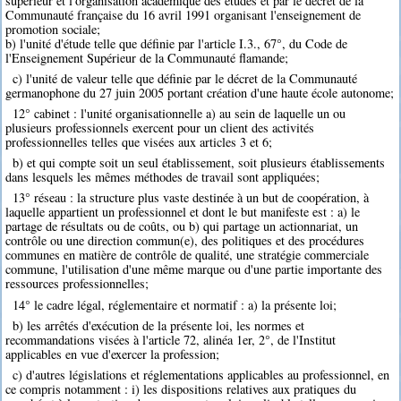
supérieur et l'organisation académique des études et par le décret de la
Communauté française du 16 avril 1991 organisant l'enseignement de
promotion sociale;
b) l'unité d'étude telle que définie par l'article I.3., 67°, du Code de
l'Enseignement Supérieur de la Communauté flamande;
c) l'unité de valeur telle que définie par le décret de la Communauté
germanophone du 27 juin 2005 portant création d'une haute école autonome;
12° cabinet : l'unité organisationnelle a) au sein de laquelle un ou
plusieurs professionnels exercent pour un client des activités
professionnelles telles que visées aux articles 3 et 6;
b) et qui compte soit un seul établissement, soit plusieurs établissements
dans lesquels les mêmes méthodes de travail sont appliquées;
13° réseau : la structure plus vaste destinée à un but de coopération, à
laquelle appartient un professionnel et dont le but manifeste est : a) le
partage de résultats ou de coûts, ou b) qui partage un actionnariat, un
contrôle ou une direction commun(e), des politiques et des procédures
communes en matière de contrôle de qualité, une stratégie commerciale
commune, l'utilisation d'une même marque ou d'une partie importante des
ressources professionnelles;
14° le cadre légal, réglementaire et normatif : a) la présente loi;
b) les arrêtés d'exécution de la présente loi, les normes et
recommandations visées à l'article 72, alinéa 1er, 2°, de l'Institut
applicables en vue d'exercer la profession;
c) d'autres législations et réglementations applicables au professionnel, en
ce compris notamment : i) les dispositions relatives aux pratiques du