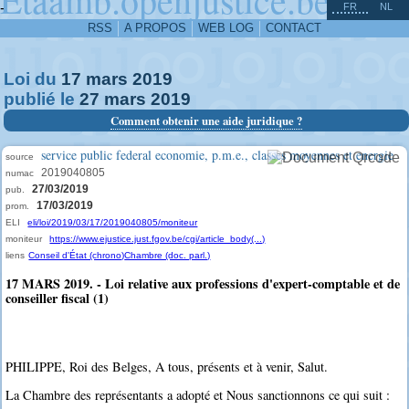
^
-
FR
NL
RSS
A PROPOS
WEB LOG
CONTACT
Loi du
17
mars
2019
publié le
27
mars
2019
Comment obtenir une aide juridique ?
service public federal economie, p.m.e., classes moyennes et energie
source
2019040805
numac
27/03/2019
pub.
17/03/2019
prom.
ELI
eli/loi/2019/03/17/2019040805/moniteur
moniteur
https://www.ejustice.just.fgov.be/cgi/article_body(...)
liens
Conseil d'État (chrono)
Chambre (doc. parl.)
17 MARS 2019. - Loi relative aux professions d'expert-comptable et de
conseiller fiscal (1)
PHILIPPE, Roi des Belges, A tous, présents et à venir, Salut.
La Chambre des représentants a adopté et Nous sanctionnons ce qui suit :