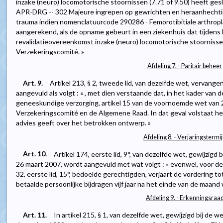
inzake (neuro) locomotorische stoornissen (7.71 of 9.50) heeft ge
APR-DRG -- 302 Majeure ingrepen op gewrichten en heraanhechti
trauma indien nomenclatuurcode 290286 - Femorotibitiale arthrop
aangerekend, als de opname gebeurt in een ziekenhuis dat tijdens 
revalidatieovereenkomst inzake (neuro) locomotorische stoornissen
Verzekeringscomité. »
Afdeling 7. - Paritair beheer
Art. 9.
Artikel 213, § 2, tweede lid, van dezelfde wet, vervangen
aangevuld als volgt : « , met dien verstaande dat, in het kader van
geneeskundige verzorging, artikel 15 van de voornoemde wet van 2
Verzekeringscomité en de Algemene Raad. In dat geval volstaat h
advies geeft over het betrokken ontwerp. »
Afdeling 8. - Verjaringstermi
Art. 10.
Artikel 174, eerste lid, 9°, van dezelfde wet, gewijzig
26 maart 2007, wordt aangevuld met wat volgt : « evenwel, voor de 
32, eerste lid, 15°, bedoelde gerechtigden, verjaart de vordering t
betaalde persoonlijke bijdragen vijf jaar na het einde van de maan
Afdeling 9. - Erkenningsraa
Art. 11.
In artikel 215, § 1, van dezelfde wet, gewijzigd bij de 