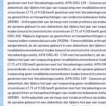
gesloten met het Verzekeringscomité, APR-DRG 139 - Gewone pne
ziekenhuis dat tijdens het jaar van toepassing een revalidatieove
stoornissen (7.71 of 9.50) heeft gesloten met het Verzekeringsc
op gewrichten en heraanhechtingen van onderste ledematen behal
289085 - Arthroplastiek van de heup met totale prothese (acetab
de opname gebeurt in een ziekenhuis dat tijdens het jaar van toe
inzake (neuro) locomotorische stoornissen (7.71 of 9.50) heeft g
DRG 302 -Majeure ingrepen op gewrichten en heraanhechtingen v
trauma indien nomenclatuurcode 290286 - Femorotibitiale arthrop
aangerekend, als de opname gebeurt in een ziekenhuis dat tijdens 
revalidatieovereenkomst inzake (neuro) locomotorische stoornissen
Verzekeringscomité, APR-DRG 45 - CVA met herseninfarct, als de 
tijdens het jaar van toepassing geen revalidatieovereenkomst inz
(7.71 of 9.50) heeft gesloten met het Verzekeringscomité, APR-D
precerebrale occlusie zonder herseninfarct, als de opname gebeurt 
toepassing geen revalidatieovereenkomst inzake (neuro) locomotor
gesloten met het Verzekeringscomité, APR-DRG 139 - Gewone pne
ziekenhuis dat tijdens het jaar van toepassing geen revalidatieov
stoornissen (7.71 of 9.50) heeft gesloten met het Verzekeringsc
op gewrichten en heraanhechtingen van onderste ledematen behal
289085 - Arthroplastiek van de heup met totale prothese (acetab
de opname gebeurt in een ziekenhuis dat tijdens het jaar van toe