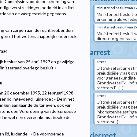
n de Commissie voor de bescherming van
dige verstrekkingen bedoeld in artikel
ministerieel besluit van 
ratie van de vastgestelde gegevens
Ministerieel besluit 
erkenning als volled
ministerieel besluit van 2
king van zorgen aan de rechthebbenden,
Ministerieel besluit
orgen of het wetenschappelijk onderzoek.
directeur-generaal v
arrest
 raad
jk besluit van 25 april 1997 en gewijzigd
arrest
inisterraad overlegd besluit »
Uittreksel uit arrest
prejudiciële vraag ov
voor geneeskundige v
Grondwettelijk Hof, s
en
rechters E. (...)
 van 20 december 1995, 22 februari 1998
arrest
n lid ingevoegd, luidende : « De in het
Uittreksel uit arrest
lingen aangaande de tarieven, ook van
prejudiciële vraag be
htens een Verordening van de Europese
inkomstenbelastingen
Grondwettelijk Hof, s
 dan wel een overeenkomst inzake de
rechters(...)
decreet
en lid, luidende : « De voornoemde