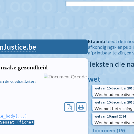
Etaamb
biedt de inho
nJustice.be
afkondigings- en publ
afprintbaar te zijn, en 
Teksten die n
inzake gezondheid
wet
van de voedselketen
wet van 15 december 201
Wet houdende divers
wet van 15 december 201
Wet met betrekking 
le_body(...)
wet van 10 april 2014
Wet houdende divers
Senaat (fiche)
toon meer (19)