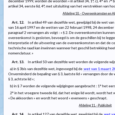
december 1999, worden de woorden « in artikel 34, 1°, c), 4° en 7° 
artikel 34, eerste lid, 4°, met uitsluiting van het verstrekken van hoo
Afdeling 10. - Overeenkomsten en 
Art. 12.
In artikel 49 van dezelfde wet, gewijzigd bij de wet va
van 16 april 1997 en de wetten van 22 februari 1998, 24 decembe
paragraaf 2 vervangen als volgt : « § 2. De overeenkomsten kunne
overeenkomst is gesloten, bevoegd is om de geschillen bij te legge
interpretatie of de uitvoering van de overeenkomsten en dat de 
technische raad kan inwinnen wanneer het geschil betrekking heef
nomenclatuur. »
Art. 13.
In artikel 50 van dezelfde wet worden de volgende wij
a) in § 3bis van dezelfde wet, ingevoegd bij de
wet van 1 maart 2
Onverminderd de bepaling van § 3, laatste lid » vervangen door d
§ 3, achtste lid »;
b) in § 7 worden de volgende wijzigingen aangebracht : 1° het ee
2° in het vroegere tweede lid, dat het enige lid wordt, wordt het
« De akkoorden » en wordt het woord « eveneens » geschrapt.
Afdeling 11. - Publiciteit
Art. 14.
In artikel 127 van dezelfde wet, gewijzigd bij de
wet v