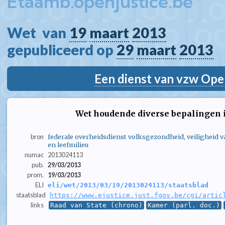
Etaamb.openjustice.be
Wet  van 
19
maart
2013
gepubliceerd op 
29
maart
2013
Een dienst van vzw Ope
Wet houdende diverse bepalingen 
bron
federale overheidsdienst volksgezondheid, veiligheid 
en leefmilieu
numac
2013024113
pub.
29/03/2013
prom.
19/03/2013
ELI
eli/wet/2013/03/19/2013024113/staatsblad
staatsblad
https://www.ejustice.just.fgov.be/cgi/artic
links
Raad van State (chrono)
Kamer (parl. doc.)