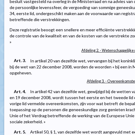
besluit vastgesteld na overleg in de Ministerraad en na advies va
de persoonlijke levenssfeer, de vergoeding van sommige geneeskun
34, eerste lid, ondergeschikt maken aan de voorwaarde van regist
betreffende die verstrekkingen.
Deze registratie beoogt een snellere en meer efficiënte verstrek
de controle van de kwaliteit en van de kosten van de verstrekte z
»
Afdeling 2. - Wetenschappelijke
Art. 3.
In artikel 20 van dezelfde wet, vervangen bij het koninkli
bij de wet van 22 december 2008, worden de woorden « bij een in M
opgeheven.
Afdeling 3. - Overeenkomst
Art. 4.
In artikel 42 van dezelfde wet, gewijzigd bij de wetten
en 19 december 2008, wordt tussen het eerste en het tweede lid ee
vorige lid vermelde overeenkomsten, zijn voor wat betreft de bepa
toepassing op de personen die geneeskundige zorg genieten krac
Unie of het Verdrag betreffende de werking van de Europese Unie
sociale zekerheid. »
Art. 5.
Artikel 50, § 1, van dezelfde wet wordt aangevuld met e