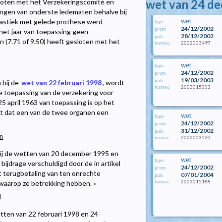
wet van 24 d
sloten met het Verzekeringscomité en
ngen van onderste ledematen behalve bij
lastiek met gelede prothese werd
wet
type
24/12/2002
prom.
het jaar van toepassing geen
28/12/2002
pub.
 (7.71 of 9.50) heeft gesloten met het
2002003497
numac
wet
type
24/12/2002
prom.
19/03/2003
pub.
 bij de
wet van 22 februari 1998
, wordt
2003015003
numac
 de toepassing van de verzekering voor
5 april 1963 van toepassing is op het
et dat een van de twee organen een
wet
type
24/12/2002
prom.
31/12/2002
pub.
jn
2002003520
numac
d bij de wetten van 20 december 1995 en
wet
type
bijdrage verschuldigd door de in artikel
24/12/2002
prom.
ot terugbetaling van ten onrechte
07/01/2004
pub.
2003015188
d waarop ze betrekking hebben. »
numac
d
wetten van 22 februari 1998 en 24