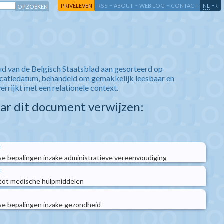
-
-
-
-
PRIVÉLEVEN
RSS
ABOUT
WEB LOG
CONTACT
NL
FR
ud van de Belgisch Staatsblad aan gesorteerd op
icatiedatum, behandeld om gemakkelijk leesbaar en
verrijkt met een relationele context.
aar dit document verwijzen:
3
e bepalingen inzake administratieve vereenvoudiging
3
tot medische hulpmiddelen
e bepalingen inzake gezondheid