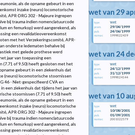
umonie, als de opname gebeurt in een
reenkomst inzake (neuro) locomotorische
wet van 29 ap
omité, APR-DRG 302 - Majeure ingrepen
ve bij trauma indien nomenclatuurcode
wet
type
29/04/1999
ulum en femurkop) werd aangerekend, als
prom.
24/06/1999
pub.
passing een revalidatieovereenkomst
1999022439
numac
esloten met het Verzekeringscomité, APR-
an onderste ledematen behalve bij
lastiek met gelede prothese werd
wet van 24 d
het jaar van toepassing een
 (7.71 of 9.50) heeft gesloten met het
wet
type
24/12/1999
opname gebeurt in een ziekenhuis dat
prom.
31/12/1999
pub.
ake (neuro) locomotorische stoornissen
1999024144
numac
RG 46 - Niet-gespecifieerd CVA en
in een ziekenhuis dat tijdens het jaar van
ische stoornissen (7.71 of 9.50) heeft
wet van 10 a
umonie, als de opname gebeurt in een
ereenkomst inzake (neuro) locomotorische
wet
type
10/08/2001
prom.
omité, APR-DRG 302 - Majeure ingrepen
01/09/2001
pub.
ve bij trauma indien nomenclatuurcode
2001022579
numac
ulum en femurkop) werd aangerekend, als
passing geen revalidatieovereenkomst