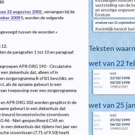
instellingen moeten v
gen
vaststelling van de 
en ernstige ongewens
van 22 augustus 2002
, vervangen bij de
Erratum
ember 2009
5
, worden de volgende
erratum van 11 september
Koninklijk besluit b
 ingevoegd tussen de woorden «
 12.
Teksten waarn
n de paragrafen 1 tot 10 en paragraaf
wet van 22 fe
segroepen APR-DRG 190 - Circulatoire
en ziekenhuis dat, alleen of in
wet
type
een zorgprogramma B of B1 beschikt, en
22/02/1998
prom.
03/03/1998
pub.
t, als de opname gebeurt in een
1998021087
numac
ar van toepassing over een zorgprogramma
en APR-DRG 302 worden gesplitst in de
wet van 25 ja
ame gebeurt in een ziekenhuis dat
e (neuro) locomotorische stoornissen
wet
type
25/01/1999
RG 46 - Niet-gespecifieerd CVA en
prom.
06/02/1999
pub.
in een ziekenhuis dat tijdens het jaar van
1999021025
numac
che stoornissen (7.71 of 9.50) heeft