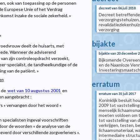
ven, ook van toepassing op de personen
decreet van 06 juli 2018
de Europese Unie of het Verdrag
Decreet betreffende
omst inzake de sociale zekerheid. »
verzorgingstehuizen,
revalidatieziekenhuiz
verzorging
«
bijakte
roedvrouw deelt de huisarts, met
 mede. Wanneer de adviserend
bijakte van 20 december 
van zijn controleopdracht verzoekt,
Bijkomende Overeenk
eer-specialist, de tandheelkundige of de
en de Naamloze Venn
Investeringsmaatscha
ng van de patiënt. »
ten
erratum
j de
wet van 10 augustus 2001
en
erratum van 31 juli 2017
gen aangebracht :
Koninklijk besluit ho
2009 tot vaststelli
rs » vervangen door het woord «
menselijk lichaamsmat
moeten voldoen om te
 specialisten ingeval voorschriften
tot vaststelling van
verkrijgen, testen, 
door de woorden « de analyse van de
lichaamsmateriaal, w
everd door verschillende zorgverleners ».
intermediaire struct