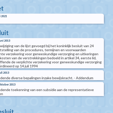
t
i 2021
luit
juni 2013
 wijziging van de lijst gevoegd bij het koninklijk besluit van 24
tstelling van de procedures, termijnen en voorwaarden
hte verzekering voor geneeskundige verzorging en uitkeringen
sten van de verstrekkingen bedoeld in artikel 34, eerste lid,
ffende de verplichte verzekering voor geneeskundige verzorging
rdineerd op 14 juli 1994
uli 2013
oudende diverse bepalingen inzake bewijskracht. - Addendum
 oktober 2013
oudende toekenning van een subsidie aan de representatieve
en
esluit