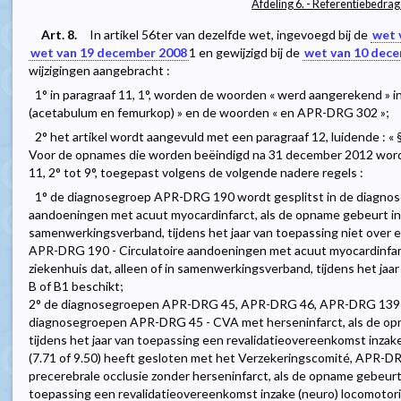
Afdeling 6. - Referentiebedra
Art. 8.
In artikel 56ter van dezelfde wet, ingevoegd bij de
wet 
wet van 19 december 2008
1
en gewijzigd bij de
wet van 10 dec
wijzigingen aangebracht :
1° in paragraaf 11, 1°, worden de woorden « werd aangerekend »
(acetabulum en femurkop) » en de woorden « en APR-DRG 302 »;
2° het artikel wordt aangevuld met een paragraaf 12, luidende : « §
Voor de opnames die worden beëindigd na 31 december 2012 worde
11, 2° tot 9°, toegepast volgens de volgende nadere regels :
1° de diagnosegroep APR-DRG 190 wordt gesplitst in de diagno
aandoeningen met acuut myocardinfarct, als de opname gebeurt in e
samenwerkingsverband, tijdens het jaar van toepassing niet over 
APR-DRG 190 - Circulatoire aandoeningen met acuut myocardinfarc
ziekenhuis dat, alleen of in samenwerkingsverband, tijdens het ja
B of B1 beschikt;
2° de diagnosegroepen APR-DRG 45, APR-DRG 46, APR-DRG 139 
diagnosegroepen APR-DRG 45 - CVA met herseninfarct, als de opn
tijdens het jaar van toepassing een revalidatieovereenkomst inzak
(7.71 of 9.50) heeft gesloten met het Verzekeringscomité, APR-D
precerebrale occlusie zonder herseninfarct, als de opname gebeurt 
toepassing een revalidatieovereenkomst inzake (neuro) locomotoris