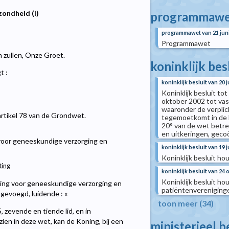
ondheid (I)
programmawe
programmawet van 21 jun
Programmawet
n zullen, Onze Groet.
koninklijk bes
t :
koninklijk besluit van 20 
Koninklijk besluit tot
oktober 2002 tot vas
waaronder de verplic
artikel 78 van de Grondwet.
tegemoetkomt in de ko
20° van de wet betre
en uitkeringen, gecoö
 voor geneeskundige verzorging en
koninklijk besluit van 19 j
Koninklijk besluit h
ting
koninklijk besluit van 24
Koninklijk besluit h
ering voor geneeskundige verzorging en
patiëntenvereniging
ngevoegd, luidende : «
toon meer (34)
 zevende en tiende lid, en in
en in deze wet, kan de Koning, bij een
ministerieel b