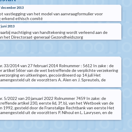
17 december 2013
tot vastlegging van het model van aanvraagformulier voor
ig erkend ethisch comité
7 juni 2013
 waarbij machtiging van handtekening wordt verleend aan de
an het Directoraat-generaal Gezondheidszorg
 nr. 33/2014 van 27 februari 2014 Rolnummer : 5612 In zake : de
er artikel 56ter van de wet betreffende de verplichte verzekering
erzorging en uitkeringen, gecoördineerd op 14 juli Het
amengesteld uit de voorzitters A. Alen en J. Spreutels, de
 nr. 5/2022 van 20 januari 2022 Rolnummer 7459 In zake: de
treffende artikel 230, eerste lid, 3°, b), van het Wetboek van de
 1992, gesteld door de Franstalige Rechtbank van eerste Het
amengesteld uit de voorzitters P. Nihoul en L. Lavrysen, en de