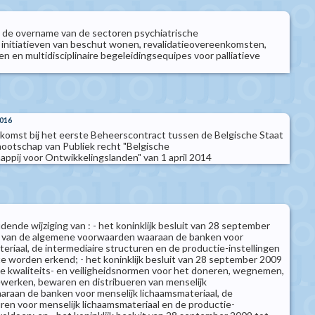
 de overname van de sectoren psychiatrische
 initiatieven van beschut wonen, revalidatieovereenkomsten,
en en multidisciplinaire begeleidingsequipes voor palliatieve
2016
omst bij het eerste Beheerscontract tussen de Belgische Staat
ootschap van Publiek recht "Belgische
ppij voor Ontwikkelingslanden" van 1 april 2014
udende wijziging van : - het koninklijk besluit van 28 september
ng van de algemene voorwaarden waaraan de banken voor
eriaal, de intermediaire structuren en de productie-instellingen
 worden erkend; - het koninklijk besluit van 28 september 2009
 de kwaliteits- en veiligheidsnormen voor het doneren, wegnemen,
bewerken, bewaren en distribueren van menselijk
aaraan de banken voor menselijk lichaamsmateriaal, de
uren voor menselijk lichaamsmateriaal en de productie-