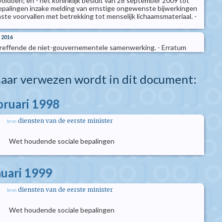
oldoen; en - het koninklijk besluit van 28 september 2009 tot
bepalingen inzake melding van ernstige ongewenste bijwerkingen
te voorvallen met betrekking tot menselijk lichaamsmateriaal. -
 2016
etreffende de niet-gouvernementele samenwerking. - Erratum
aar verwezen wordt in dit document:
bruari 1998
diensten van de eerste minister
bron
Wet houdende sociale bepalingen
nuari 1999
diensten van de eerste minister
bron
Wet houdende sociale bepalingen