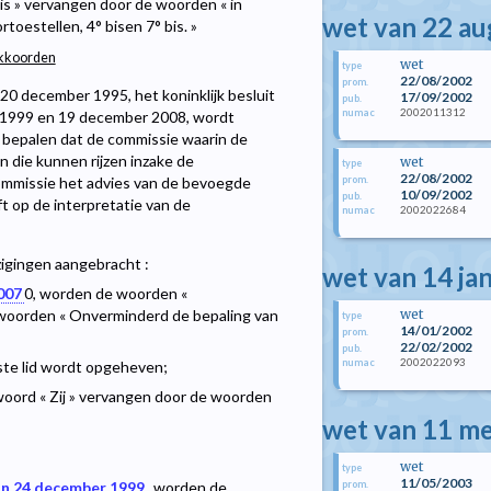
bis » vervangen door de woorden « in
wet van 22 a
rtoestellen, 4° bisen 7° bis. »
Akkoorden
wet
type
22/08/2002
prom.
n 20 december 1995, het koninklijk besluit
17/09/2002
pub.
2002011312
numac
r 1999 en 19 december 2008, wordt
n bepalen dat de commissie waarin de
n die kunnen rijzen inzake de
wet
type
22/08/2002
prom.
commissie het advies van de bevoegde
10/09/2002
pub.
t op de interpretatie van de
2002022684
numac
zigingen aangebracht :
wet van 14 ja
007
0
, worden de woorden «
wet
e woorden « Onverminderd de bepaling van
type
14/01/2002
prom.
22/02/2002
pub.
2002022093
numac
rste lid wordt opgeheven;
 woord « Zij » vervangen door de woorden
wet van 11 me
wet
type
11/05/2003
an 24 december 1999
, worden de
prom.