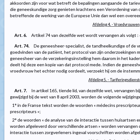
akkoorden zijn voor wat betreft de bepalingen aangaande de tarie
die geneeskundige zorg genieten krachtens een Verordening van 
betreffende de werking van de Europese Unie dan wel een overeenk
Afdeling 4. - Vroedvrouwen
Art. 6.
Artikel 74 van dezelfde wet wordt vervangen als volgt : 
Art. 74.
De geneesheer-specialist, de tandheelkundige of de v
goedvinden van de patiënt, het protocol van zijn onderzoekingen
geneesheer van de verzekeringsinstelling hem daarom in het kader 
deelt hij deze een kopie van dat protocol mede. Indien de geneesh
vroedvrouw het echter nodig oordeelt, verzoekt hij om de instemmi
Afdeling 5. - Tariferingsdiens
Art. 7.
In artikel 165, tiende lid, van dezelfde wet, vervangen bi
gewijzigd bij de wet van 8 april 2003, worden de volgende wijzigin
1° in de Franse tekst worden de woorden « médecins prescripteu
prescripteurs »;
2° de woorden « de analyse van de interactie tussen huisartsen en
worden afgeleverd door verschillende artsen » worden vervangen 
interactie tussen zorgverleners ingeval voorschriften worden afgel