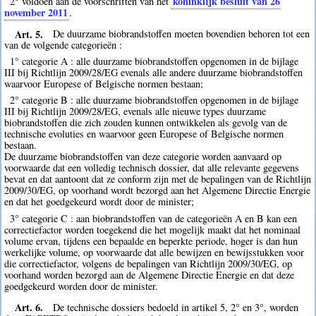
koninklijk besluit van 26
2° voldoen aan de voorschriften van het
november 2011
.
Art. 5.
De duurzame biobrandstoffen moeten bovendien behoren tot een
van de volgende categorieën :
1° categorie A : alle duurzame biobrandstoffen opgenomen in de bijlage
III bij Richtlijn 2009/28/EG evenals alle andere duurzame biobrandstoffen
waarvoor Europese of Belgische normen bestaan;
2° categorie B : alle duurzame biobrandstoffen opgenomen in de bijlage
III bij Richtlijn 2009/28/EG, evenals alle nieuwe types duurzame
biobrandstoffen die zich zouden kunnen ontwikkelen als gevolg van de
technische evoluties en waarvoor geen Europese of Belgische normen
bestaan.
De duurzame biobrandstoffen van deze categorie worden aanvaard op
voorwaarde dat een volledig technisch dossier, dat alle relevante gegevens
bevat en dat aantoont dat ze conform zijn met de bepalingen van de Richtlijn
2009/30/EG, op voorhand wordt bezorgd aan het Algemene Directie Energie
en dat het goedgekeurd wordt door de minister;
3° categorie C : aan biobrandstoffen van de categorieën A en B kan een
correctiefactor worden toegekend die het mogelijk maakt dat het nominaal
volume ervan, tijdens een bepaalde en beperkte periode, hoger is dan hun
werkelijke volume, op voorwaarde dat alle bewijzen en bewijsstukken voor
die correctiefactor, volgens de bepalingen van Richtlijn 2009/30/EG, op
voorhand worden bezorgd aan de Algemene Directie Energie en dat deze
goedgekeurd worden door de minister.
Art. 6.
De technische dossiers bedoeld in artikel 5, 2° en 3°, worden