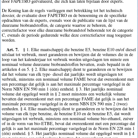
door FAPETRO geëvalueerd, die zich kan laten bijstaan door experts.
De Koning kan de regels vastleggen met betrekking tot het technisch
dossier, de evaluatie door FAPETRO en de benoeming en de specifieke
opdrachten van de experts, evenals voor de publicatie van de lijst van de
duurzame biobrandstoffen, de categorie waartoe ze behoren, de
correctiefactor voor elke duurzame biobrandstof behorende tot de categorie
C, evenals de periode gedurende welke deze correctiefactor mag toegepast
worden.
Art. 7.
§ 1. Elke maatschappij die benzine E5, benzine E10 en/of diesel
uitslaat tot verbruik, moet garanderen en bewijzen dat de volumes die in de
loop van het kalenderjaar tot verbruik worden uitgeslagen ten minste een
nominaal volume duurzame biobrandstoffen bevatten, zoals bepaald in de
artikelen 4 en 5. § 2. Elke maatschappij dient te garanderen en te bewijzen
dat het volume van elk type- diesel dat jaarlijks wordt uitgeslagen tot
verbruik, minstens een nominaal volume FAME bevat dat overeenkomt met
een percentage dat gelijk is aan het maximale percentage vastgelegd in de
Norm NBN EN 590 min 1 (één) eenheid. § 3. Het jaarlijks nominaal
volume dat opgelegd wordt in § 2 moet minstens een werkelijk volume
bevatten dat overeenkomt met een percentage FAME dat gelijk is aan het
maximale percentage vastgelegd in de norm NBN EN 590 min 2 (twee)
eenheden. § 4. Elke maatschappij dient te garanderen en te bewijzen dat het
volume van elk type benzine, de benzine E10 en de benzine E5, dat wordt
uitgeslagen tot verbruik, minstens een nominaal volume bio-ethanol, zuiver
of in de vorm van bio-ETBE, bevat dat overeenkomt met een percentage dat
gelijk is aan het maximale percentage vastgelegd in de Norm EN 228 min 1
(één) eenheid. § 5. Het jaarlijks nominaal volume dat opgelegd wordt in § 4