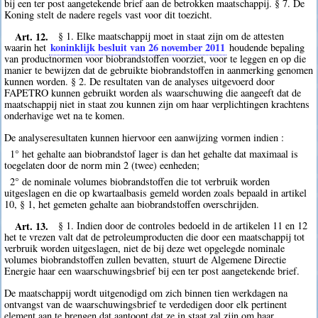
bij een ter post aangetekende brief aan de betrokken maatschappij. § 7. De
Koning stelt de nadere regels vast voor dit toezicht.
Art. 12.
§ 1. Elke maatschappij moet in staat zijn om de attesten
koninklijk besluit van 26 november 2011
waarin het
houdende bepaling
van productnormen voor biobrandstoffen voorziet, voor te leggen en op die
manier te bewijzen dat de gebruikte biobrandstoffen in aanmerking genomen
kunnen worden. § 2. De resultaten van de analyses uitgevoerd door
FAPETRO kunnen gebruikt worden als waarschuwing die aangeeft dat de
maatschappij niet in staat zou kunnen zijn om haar verplichtingen krachtens
onderhavige wet na te komen.
De analyseresultaten kunnen hiervoor een aanwijzing vormen indien :
1° het gehalte aan biobrandstof lager is dan het gehalte dat maximaal is
toegelaten door de norm min 2 (twee) eenheden;
2° de nominale volumes biobrandstoffen die tot verbruik worden
uitgeslagen en die op kwartaalbasis gemeld worden zoals bepaald in artikel
10, § 1, het gemeten gehalte aan biobrandstoffen overschrijden.
Art. 13.
§ 1. Indien door de controles bedoeld in de artikelen 11 en 12
het te vrezen valt dat de petroleumproducten die door een maatschappij tot
verbruik worden uitgeslagen, niet de bij deze wet opgelegde nominale
volumes biobrandstoffen zullen bevatten, stuurt de Algemene Directie
Energie haar een waarschuwingsbrief bij een ter post aangetekende brief.
De maatschappij wordt uitgenodigd om zich binnen tien werkdagen na
ontvangst van de waarschuwingsbrief te verdedigen door elk pertinent
element aan te brengen dat aantoont dat ze in staat zal zijn om haar