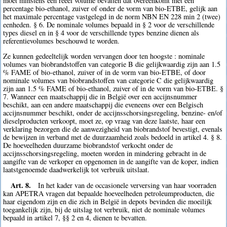
moet minstens een reëel volume bevatten dat overeenkomt met een
percentage bio-ethanol, zuiver of onder de vorm van bio-ETBE, gelijk aan
het maximale percentage vastgelegd in de norm NBN EN 228 min 2 (twee)
eenheden. § 6. De nominale volumes bepaald in § 2 voor de verschillende
types diesel en in § 4 voor de verschillende types benzine dienen als
referentievolumes beschouwd te worden.
Ze kunnen gedeeltelijk worden vervangen door ten hoogste : nominale
volumes van biobrandstoffen van categorie B die gelijkwaardig zijn aan 1.5
% FAME of bio-ethanol, zuiver of in de vorm van bio-ETBE, of door
nominale volumes van biobrandstoffen van categorie C die gelijkwaardig
zijn aan 1.5 % FAME of bio-ethanol, zuiver of in de vorm van bio-ETBE. §
7. Wanneer een maatschappij die in België over een accijnsnummer
beschikt, aan een andere maatschappij die eveneens over een Belgisch
accijnsnummer beschikt, onder de accijnsschorsingsregeling, benzine- en/of
dieselproducten verkoopt, moet ze, op vraag van deze laatste, haar een
verklaring bezorgen die de aanwezigheid van biobrandstof bevestigt, evenals
de bewijzen in verband met de duurzaamheid zoals bedoeld in artikel 4. § 8.
De hoeveelheden duurzame biobrandstof verkocht onder de
accijnsschorsingsregeling, moeten worden in mindering gebracht in de
aangifte van de verkoper en opgenomen in de aangifte van de koper, indien
laatstgenoemde daadwerkelijk tot verbruik uitslaat.
Art. 8.
In het kader van de occasionele verversing van haar voorraden
kan APETRA vragen dat bepaalde hoeveelheden petroleumproducten, die
haar eigendom zijn en die zich in België in depots bevinden die moeilijk
toegankelijk zijn, bij de uitslag tot verbruik, niet de nominale volumes
bepaald in artikel 7, §§ 2 en 4, dienen te bevatten.