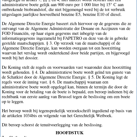
administratieve boete gelijk aan 900 euro per 1 000 liter bij 15° C aan
ontbrekende biobrandstof, die niet bijgemengd werd bij de tot verbruik
uitgeslagen jaarlijkse hoeveelheid benzine E5, benzine E10 of diesel.
De Algemene Directie Energie baseert zich hiervoor op de gegevens die ze
ontvangt van de Algemene Administratie der Douane en Accijnzen van de
FOD Financiën, op haar eigen gegevens met inbegrip van de
informatiegegevens ingezameld bij FAPETRO en deze van de in gebreke
gestelde maatschappijen. § 3. Op verzoek van de maatschappij of de
Algemene Directie Energie, kan worden overgaan tot een hoorzitting
waarvan het verslag wordt ondertekend door beide partijen, en bijgevoegd
wordt bij het dossier.
De Koning stelt de regels en voorwaarden vast waaronder deze hoorzitting
wordt gehouden. § 4. De administratieve boete wordt geïnd ten gunste van
de Schatkist door de Algemene Directie Energie. § 5. De Koning legt de
regels voor de inning vast. § 6. De maatschappij waaraan een
administratieve boete wordt opgelegd kan, binnen de termijn die door de
Koning voor de betaling van de boete is bepaald, een beroep indienen bij de
rechtbank van eerste aanleg van Brussel tegen de beslissing om een boete
op te leggen.
Het beroep wordt bij tegensprekelijk verzoekschrift ingediend op basis van
de artikelen 1034bis en volgende van het Gerechtelijk Wetboek.
Dit beroep schorst de tenuitvoerlegging van de beslissing.
HOOFDSTUK