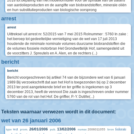
2018 tot bepaling van het modelformulier voor de opmaak van de balans
van aardolieproducten en de aangifte van biobrandstoffen, minerale oliën
en hun substitutieproducten van biologische oorsprong
arrest
arrest
Uittreksel uit arrest nr. 52/2015 van 7 mei 2015 Rolnummer : 5760 In zake :
het beroep tot gedeeltelijke vernietiging van de wet van 17 juli 2013
houdende de minimale nominale volumes duurzame biobrandstoffen die
de volumes fossiele motorbran Het Grondwettelijk Hof, samengesteld uit
de voorzitters J. Spreutels en A. Alen, en de rechters (...)
bericht
bericht
Bericht voorgeschreven bij artikel 74 van de bijzondere wet van 6 januari
1989 Bij verzoekschrift dat aan het Hof is toegezonden bij op 2 december
2013 ter post aangetekende brief en ter griffie is ingekomen op 3
december 2013, heeft de vennoot Die zaak is ingeschreven onder nummer
5760 van de rol van het Hof. De griffier, P.-Y. Dutille(...)
Teksten waarnaar verwezen wordt in dit document:
wet van 26 januari 2006
wet
federale
26/01/2006
13/02/2006
2006011055
type
prom.
pub.
numac
bron