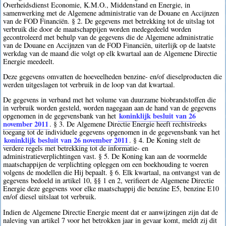
Overheidsdienst Economie, K.M.O., Middenstand en Energie, in
samenwerking met de Algemene administratie van de Douane en Accijnzen
van de FOD Financiën. § 2. De gegevens met betrekking tot de uitslag tot
verbruik die door de maatschappijen worden medegedeeld worden
gecontroleerd met behulp van de gegevens die de Algemene administratie
van de Douane en Accijnzen van de FOD Financiën, uiterlijk op de laatste
werkdag van de maand die volgt op elk kwartaal aan de Algemene Directie
Energie meedeelt.
Deze gegevens omvatten de hoeveelheden benzine- en/of dieselproducten die
werden uitgeslagen tot verbruik in de loop van dat kwartaal.
De gegevens in verband met het volume van duurzame biobrandstoffen die
in verbruik worden gesteld, worden nagegaan aan de hand van de gegevens
koninklijk besluit van 26
opgenomen in de gegevensbank van het
november 2011
. § 3. De Algemene Directie Energie heeft rechtstreeks
toegang tot de individuele gegevens opgenomen in de gegevensbank van het
koninklijk besluit van 26 november 2011
. § 4. De Koning stelt de
verdere regels met betrekking tot de informatie- en
administratieverplichtingen vast. § 5. De Koning kan aan de voormelde
maatschappijen de verplichting opleggen om een boekhouding te voeren
volgens de modellen die Hij bepaalt. § 6. Elk kwartaal, na ontvangst van de
gegevens bedoeld in artikel 10, §§ 1 en 2, verifieert de Algemene Directie
Energie deze gegevens voor elke maatschappij die benzine E5, benzine E10
en/of diesel uitslaat tot verbruik.
Indien de Algemene Directie Energie meent dat er aanwijzingen zijn dat de
naleving van artikel 7 voor het betrokken jaar in gevaar komt, meldt zij dit