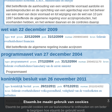
overheidsdienst economie, k.m.o., middenstand en energie
Wet betreffende de aanhouding van een verplichte voorraad aardolie en
aardolieproducten en de oprichting van een agentschap voor het beheer
van een deel van deze voorraad en tot wijziging van de wet van 10 juni
1997 betreffende de algemene regeling voor accijnsproducten, het
voorhanden hebben, en het verkeer daarvan en de controles daarop
wet van 22 december 2009
wet
federale
22/12/2009
31/12/2009
2009003493
type
prom.
pub.
numac
bron
overheidsdienst financien
Wet betreffende de algemene regeling inzake accijnzen
programmawet van 27 december 2004
programmawet
27/12/2004
31/12/2004
2004021170
type
prom.
pub.
numac
bron
federale overheidsdienst kanselarij van de eerste minister
Programmawet
koninklijk besluit van 26 november 2011
koninklijk besluit
26/11/2011
07/12/2011
2011024352
type
prom.
pub.
numac
federale overheidsdienst volksgezondheid, veiligheid van de voedselketen en
bron
leefmilieu
x
Koninklijk besluit houdende bepaling van productnormen voor
Etaamb.be maakt gebruik van cookies
biobrandstoffen
Etaamb.be gebruikt cookies om uw taalvoorkeur te onthouden en om beter
te begrijpen hoe etaamb.be gebruikt wordt.