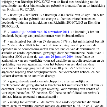
wijziging van Richtlijn 1999/32/EG van de Raad met betrekking tot de
specificatie van door binnenschepen gebruikte brandstoffen en tot intrekking
van Richtlijn 93/12/EEG;
2° « Richtlijn 2009/28/EG » : Richtlijn 2009/28/EG van 23 april 2009 ter
bevordering van het gebruik van energie uit hernieuwbare bronnen en
houdende wijziging en intrekking van Richtlijn 2001/77/EG en Richtlijn
2003/30/EG;
koninklijk besluit van 26 november 2011
3° «
» : koninklijk besluit
houdende bepaling van productnormen voor biobrandstoffen;
4° « ministerieel besluit van 27 december 1978 » : het ministerieel besluit
van 27 december 1978 betreffende de inschrijving van de personen die
optreden in de bevoorradingsketen van het land en van de verbruikers in
aardolie en aardolieproducten, gewijzigd door het ministerieel besluit van 1
wet van 26 januari 2006
december 2000 en door de
betreffende de
aanhouding van een verplichte voorraad aardolie en aardolieproducten en de
oprichting van een agentschap voor het beheer van een deel van deze
voorraad en tot wijziging van de wet van 10 juni 1997 betreffende de
algemene regeling voor accijnsproducten, het voorhanden hebben, en het
verkeer daarvan en de controles daarop;
5° « geregistreerde aardoliemaatschappij » : elke natuurlijke of
rechtspersoon die geregistreerd is krachtens het ministerieel besluit van 27
december 1978 en die voor eigen rekening, voor rekening van derden of
voor eigen behoeften, E5-benzine, E10-benzine en/of diesel tot verbruik
uitslaat, hierna genoemd « maatschappij »;
6° « uitslag tot verbruik » : de hoeveelheid aardolieproducten die wordt
uitgeslagen tot verbruik overeenkomstig de artikelen 6, 35, 36 en 37 van de