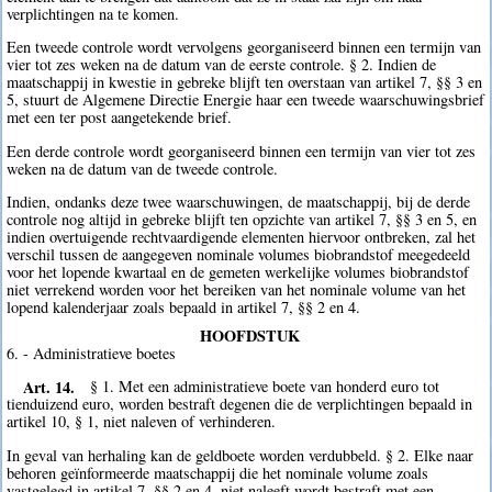
verplichtingen na te komen.
Een tweede controle wordt vervolgens georganiseerd binnen een termijn van
vier tot zes weken na de datum van de eerste controle. § 2. Indien de
maatschappij in kwestie in gebreke blijft ten overstaan van artikel 7, §§ 3 en
5, stuurt de Algemene Directie Energie haar een tweede waarschuwingsbrief
met een ter post aangetekende brief.
Een derde controle wordt georganiseerd binnen een termijn van vier tot zes
weken na de datum van de tweede controle.
Indien, ondanks deze twee waarschuwingen, de maatschappij, bij de derde
controle nog altijd in gebreke blijft ten opzichte van artikel 7, §§ 3 en 5, en
indien overtuigende rechtvaardigende elementen hiervoor ontbreken, zal het
verschil tussen de aangegeven nominale volumes biobrandstof meegedeeld
voor het lopende kwartaal en de gemeten werkelijke volumes biobrandstof
niet verrekend worden voor het bereiken van het nominale volume van het
lopend kalenderjaar zoals bepaald in artikel 7, §§ 2 en 4.
HOOFDSTUK
6. - Administratieve boetes
Art. 14.
§ 1. Met een administratieve boete van honderd euro tot
tienduizend euro, worden bestraft degenen die de verplichtingen bepaald in
artikel 10, § 1, niet naleven of verhinderen.
In geval van herhaling kan de geldboete worden verdubbeld. § 2. Elke naar
behoren geïnformeerde maatschappij die het nominale volume zoals
vastgelegd in artikel 7, §§ 2 en 4, niet naleeft wordt bestraft met een