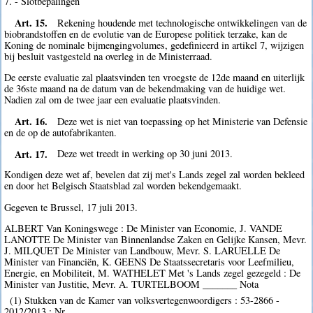
7. - Slotbepalingen
Art. 15.
Rekening houdende met technologische ontwikkelingen van de
biobrandstoffen en de evolutie van de Europese politiek terzake, kan de
Koning de nominale bijmengingvolumes, gedefinieerd in artikel 7, wijzigen
bij besluit vastgesteld na overleg in de Ministerraad.
De eerste evaluatie zal plaatsvinden ten vroegste de 12de maand en uiterlijk
de 36ste maand na de datum van de bekendmaking van de huidige wet.
Nadien zal om de twee jaar een evaluatie plaatsvinden.
Art. 16.
Deze wet is niet van toepassing op het Ministerie van Defensie
en de op de autofabrikanten.
Art. 17.
Deze wet treedt in werking op 30 juni 2013.
Kondigen deze wet af, bevelen dat zij met's Lands zegel zal worden bekleed
en door het Belgisch Staatsblad zal worden bekendgemaakt.
Gegeven te Brussel, 17 juli 2013.
ALBERT Van Koningswege : De Minister van Economie, J. VANDE
LANOTTE De Minister van Binnenlandse Zaken en Gelijke Kansen, Mevr.
J. MILQUET De Minister van Landbouw, Mevr. S. LARUELLE De
Minister van Financiën, K. GEENS De Staatssecretaris voor Leefmilieu,
Energie, en Mobiliteit, M. WATHELET Met 's Lands zegel gezegeld : De
Minister van Justitie, Mevr. A. TURTELBOOM _______ Nota
(1) Stukken van de Kamer van volksvertegenwoordigers : 53-2866 -
2012/2013 : Nr.