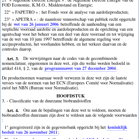
FOD Economie, K.M.O., Middenstand en Energie;
22° « FAPETRO » : het Fonds voor de analyse van aardolieproducten;
23° « APETRA » : de naamloze vennootschap van publiek recht opgericht
wet van 26 januari 2006
bij de
betreffende de aanhouding van een
verplichte voorraad aardolie en aardolieproducten en de oprichting van een
agentschap voor het beheer van een deel van deze voorraad en tot wijziging
van de wet van 10 juni 1997 betreffende de algemene regeling voor
accijnsproducten, het voorhanden hebben, en het verkeer daarvan en de
controles daarop.
Art. 3.
De verwijzingen naar de codes van de gecombineerde
nomenclatuur, opgenomen in deze wet, zijn die welke worden bedoeld in
programmawet van 27 december 2004
artikel 414, § 2, van de
.
De productnormen waarnaar wordt verwezen in deze wet zijn de laatste
versies van de normen van het ECN (Europees Comité voor Normalisatie)
en/of het NBN (Bureau voor Normalisatie).
HOOFDSTUK
3. - Classificatie van de duurzame biobrandstoffen
Art. 4.
Om aan de bepalingen van deze wet te voldoen, moeten de
biobrandstoffen duurzaam zijn door te voldoen aan de volgende voorwaarden
:
koninklijk
1° geregistreerd zijn in de gegevensbank opgericht bij het
besluit van 26 november 2011
;