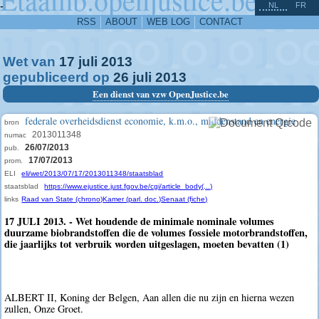
^
-
NL
FR
RSS
ABOUT
WEB LOG
CONTACT
Wet van
17
juli
2013
gepubliceerd op
26
juli
2013
Een dienst van vzw OpenJustice.be
federale overheidsdienst economie, k.m.o., middenstand en energie
bron
2013011348
numac
26/07/2013
pub.
17/07/2013
prom.
ELI
eli/wet/2013/07/17/2013011348/staatsblad
staatsblad
https://www.ejustice.just.fgov.be/cgi/article_body(...)
links
Raad van State (chrono)
Kamer (parl. doc.)
Senaat (fiche)
17 JULI 2013. - Wet houdende de minimale nominale volumes
duurzame biobrandstoffen die de volumes fossiele motorbrandstoffen,
die jaarlijks tot verbruik worden uitgeslagen, moeten bevatten (1)
ALBERT II, Koning der Belgen, Aan allen die nu zijn en hierna wezen
zullen, Onze Groet.