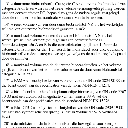
13° « duurzame biobrandstof - Categorie C » : duurzame biobrandstof van
categorie A of B en waarvan het reële volume vermenigvuldigd mag worden
met een correctiefactor FC, bepaald volgens de nadere regels vastgelegd
door de minister, om het nominale volume ervan te berekenen;
14° « reëel volume van een duurzame biobrandstof VR » : het werkelijke
volume van duurzame biobrandstof gemeten in m3;
15° « nominaal volume van een duurzame biobrandstof VN » : het
werkelijke volume vermenigvuldigd met een correctiefactor FC.
Voor de categorieën A en B is die correctiefactor gelijk aan 1. Voor de
categorie C is hij groter dan 1 en wordt hij individueel voor elke duurzame
biobrandstof van deze categorie vastgelegd volgens de nadere regels bepaald
door de minister;
16° « nominaal volume van de duurzame biobrandstoffen » : het volume
gelijk aan de som van het nominale volume van de duurzame biobrandstof -
categorie A, B en C;
17° « FAME » : methyl-ester van vetzuren van de GN-code 3824 90 99 en
die beantwoordt aan de specificaties van de norm NBN-EN 14214;
18° « bio-ethanol » : ethanol uit plantaardige biomassa, van GN-code 2207
10 00 met een alcoholvolumegehalte van ten minste 99 % vol die
beantwoordt aan de specificaties van de standaard NBN EN 15376;
19° « Bio-ETBE » : ethyl-tertiair-butylether van de GN-code 2909 19 00
die niet van synthetische oorsprong is, die in volume 47 % bio-ethanol
bevat;
20° « de minister » : de federale minister die bevoegd is voor energie;
21° « Algemene Directie Energie » : de Algemene Directie Energie van de