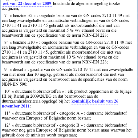
wet van 22 december 2009
houdende de algemene regeling inzake
accijnzen;
7° « benzine E5 » : ongelode benzine van de GN-codes 2710 11 49 met
een laag zwavelgehalte en aromatische verbindingen en van de GN-codes
2710 11 41 en 2710 11 45 gebruikt als motorbrandstof die niet van
accijnzen is vrijgesteld en maximaal 5 % v/v ethanol bevat en die
beantwoordt aan de specificaties van de norm NBN-EN 228;
8° « benzine E10 » : ongelode benzine van de GN-codes 2710 11 49 met
een laag zwavelgehalte en aromatische verbindingen en van de GN-codes
2710 11 41 en 2710 11 45, gebruikt als motorbrandstof die niet van
accijnzen is vrijgesteld en maximaal 10 % v/v ethanol bevat en die
beantwoordt aan de specificaties van de norm NBN-EN 228;
9° « diesel » : gasolie van de GN-code 2710 19 41 met een zwavelgehalte
van niet meer dan 10 mg/kg, gebruikt als motorbrandstof die niet van
accijnzen is vrijgesteld en beantwoordt aan de specificaties van de norm
NBN-EN 590;
10° « duurzame biobrandstoffen » : elk product opgenomen in de bijlage
III bij Richtlijn 2009/28/EG en dat beantwoordt aan de
koninklijk besluit van 26
duurzaamheidscriteria opgelegd bij het
november 2011
;
11° « duurzame biobrandstof - categorie A » : duurzame biobrandstof
waarvoor een Europese of Belgische norm bestaat;
12° « duurzame biobrandstof - categorie B » : duurzame biobrandstof
waarvoor nog geen Europese of Belgische norm bestaat maar waarvan het
gebruik door de minister wordt toegestaan;