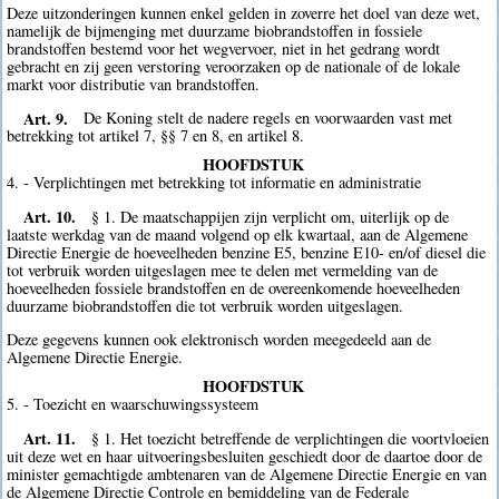
Deze uitzonderingen kunnen enkel gelden in zoverre het doel van deze wet,
namelijk de bijmenging met duurzame biobrandstoffen in fossiele
brandstoffen bestemd voor het wegvervoer, niet in het gedrang wordt
gebracht en zij geen verstoring veroorzaken op de nationale of de lokale
markt voor distributie van brandstoffen.
Art. 9.
De Koning stelt de nadere regels en voorwaarden vast met
betrekking tot artikel 7, §§ 7 en 8, en artikel 8.
HOOFDSTUK
4. - Verplichtingen met betrekking tot informatie en administratie
Art. 10.
§ 1. De maatschappijen zijn verplicht om, uiterlijk op de
laatste werkdag van de maand volgend op elk kwartaal, aan de Algemene
Directie Energie de hoeveelheden benzine E5, benzine E10- en/of diesel die
tot verbruik worden uitgeslagen mee te delen met vermelding van de
hoeveelheden fossiele brandstoffen en de overeenkomende hoeveelheden
duurzame biobrandstoffen die tot verbruik worden uitgeslagen.
Deze gegevens kunnen ook elektronisch worden meegedeeld aan de
Algemene Directie Energie.
HOOFDSTUK
5. - Toezicht en waarschuwingssysteem
Art. 11.
§ 1. Het toezicht betreffende de verplichtingen die voortvloeien
uit deze wet en haar uitvoeringsbesluiten geschiedt door de daartoe door de
minister gemachtigde ambtenaren van de Algemene Directie Energie en van
de Algemene Directie Controle en bemiddeling van de Federale