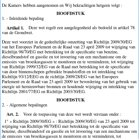
De Kamers hebben aangenomen en Wij bekrachtigen hetgeen volgt :
HOOFDSTUK
1. - Inleidende bepaling
Artikel 1.
Deze wet regelt een aangelegenheid als bedoeld in artikel 78
van de Grondwet.
Deze wet voorziet in de gedeeltelijke omzetting van Richtlijn 2009/30/EG
van het Europees Parlement en de Raad van 23 april 2009 tot wijziging van
Richtlijn 98/70/EG met betrekking tot de specificatie van benzine,
dieselbrandstof en gasolie en tot invoering van een mechanisme om de
emissies van broeikasgassen te monitoren en te verminderen, tot wijziging
van Richtlijn 1999/32/EG van de Raad met betrekking tot de specificatie
van door binnenschepen gebruikte brandstoffen en tot intrekking van
Richtlijn 93/12/EEG en de richtlijn 2009/28/EG van het Europees
Parlement en de Raad van 23 april 2009 ter bevordering van het gebruik van
energie uit hernieuwbare bronnen en houdende wijziging en intrekking van
Richtlijn 2001/77/EG en Richtlijn 2003/30/EG.
HOOFDSTUK
2. - Algemene bepalingen
Art. 2.
Voor de toepassing van deze wet wordt verstaan onder :
1° « Richtlijn 2009/30/EG » : Richtlijn 2009/30/EG van 23 april 2009 tot
wijziging van Richtlijn 98/70/EG met betrekking tot de specificatie van
benzine, dieselbrandstof en gasolie en tot invoering van een mechanisme om
de emissies van broeikasgassen te monitoren en te verminderen, tot