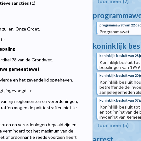
toon meer (7)
ieve sancties (1)
programmawe
programmawet van 22 de
n zullen, Onze Groet.
Programmawet
t :
koninklijk bes
epaling
koninklijk besluit van 28 
artikel 78 van de Grondwet.
Koninklijk besluit tot
bepalingen van 1999
ieuwe gemeentewet
koninklijk besluit van 20 j
vierde en het zevende lid opgeheven.
Koninklijk besluit ho
betreffende de invoe
gt, ingevoegd : «
aangelegenheden als 
koninklijk besluit van 07 
g van zijn reglementen en verordeningen,
Koninklijk besluit to
traffen mogen de politiestraffen niet te
en tot inning van de
invoering van gemeen
enten en verordeningen bepaald zijn en
toon meer (5)
ge verminderd tot het maximum van de
eet of ordonnantie reeds voorzien heeft
arrest