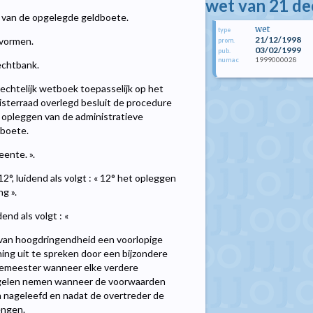
wet van 21 d
t van de opgelegde geldboete.
wet
type
21/12/1998
rvormen.
prom.
03/02/1999
pub.
1999000028
numac
echtbank.
echtelijk wetboek toepasselijk op het
inisterraad overlegd besluit de procedure
 opleggen van de administratieve
dboete.
ente. ».
°, luidend als volgt : « 12° het opleggen
ng ».
end als volgt : «
van hoogdringendheid een voorlopige
nning uit te spreken door een bijzondere
gemeester wanneer elke verdere
regelen nemen wanneer de voorwaarden
en nageleefd en nadat de overtreder de
engen.