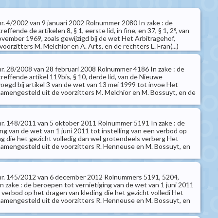
 nr. 4/2002 van 9 januari 2002 Rolnummer 2080 In zake : de
effende de artikelen 8, § 1, eerste lid, in fine, en 37, § 1, 2°, van
vember 1969, zoals gewijzigd bij de wet Het Arbitragehof,
oorzitters M. Melchior en A. Arts, en de rechters L. Fran(...)
 nr. 28/2008 van 28 februari 2008 Rolnummer 4186 In zake : de
treffende artikel 119bis, § 10, derde lid, van de Nieuwe
gd bij artikel 3 van de wet van 13 mei 1999 tot invoe Het
samengesteld uit de voorzitters M. Melchior en M. Bossuyt, en de
t nr. 148/2011 van 5 oktober 2011 Rolnummer 5191 In zake : de
ng van de wet van 1 juni 2011 tot instelling van een verbod op
ng die het gezicht volledig dan wel grotendeels verberg Het
samengesteld uit de voorzitters R. Henneuse en M. Bossuyt, en
t nr. 145/2012 van 6 december 2012 Rolnummers 5191, 5204,
n zake : de beroepen tot vernietiging van de wet van 1 juni 2011
n verbod op het dragen van kleding die het gezicht volledi Het
samengesteld uit de voorzitters R. Henneuse en M. Bossuyt, en