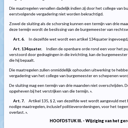
Die maatregelen vervallen dadelijk indien zij door het college van
eerstvolgende vergadering niet worden bekrachtigd.
Zowel de sluiting als de schorsing kunnen een termijn van drie maa
deze termijn wordt de beslissing van de burgemeester van rechts
Art. 6.
In dezelfde wet wordt een artikel 134quater ingevoegd, l
Art. 134quater.
Indien de openbare orde rond een voor het pub
verstoord door gedragingen in die inrichting, kan de burgemeester 
die hij bepaalt.
Die maatregelen zullen onmiddellijk ophouden uitwerking te hebben
vergadering van het college van burgemeester en schepenen word
De sluiting mag een termijn van drie maanden niet overschrijden. 
opgeheven bij het verstrijken van die termijn. ».
Art. 7.
Artikel 135, § 2, van dezelfde wet wordt aangevuld met 
nodige maatregelen, inclusief politieverordeningen, voor het teg
overlast. ».
HOOFDSTUK III. - Wijziging van het ger