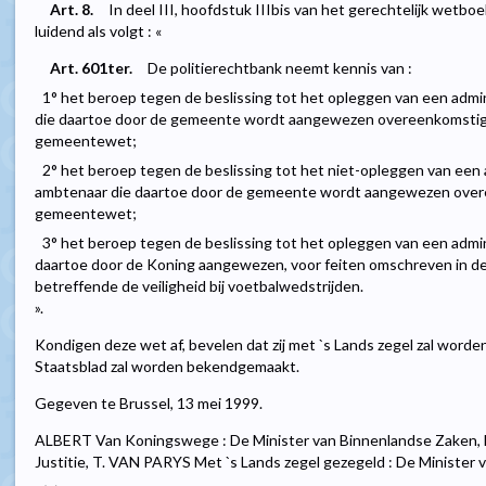
Art. 8.
In deel III, hoofdstuk IIIbis van het gerechtelijk wetbo
luidend als volgt : «
Art. 601ter.
De politierechtbank neemt kennis van :
1° het beroep tegen de beslissing tot het opleggen van een adm
die daartoe door de gemeente wordt aangewezen overeenkomstig 
gemeentewet;
2° het beroep tegen de beslissing tot het niet-opleggen van een
ambtenaar die daartoe door de gemeente wordt aangewezen overe
gemeentewet;
3° het beroep tegen de beslissing tot het opleggen van een admi
daartoe door de Koning aangewezen, voor feiten omschreven in d
betreffende de veiligheid bij voetbalwedstrijden.
».
Kondigen deze wet af, bevelen dat zij met `s Lands zegel zal worde
Staatsblad zal worden bekendgemaakt.
Gegeven te Brussel, 13 mei 1999.
ALBERT Van Koningswege : De Minister van Binnenlandse Zaken,
Justitie, T. VAN PARYS Met `s Lands zegel gezegeld : De Minister 