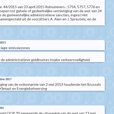
 nr. 44/2015 van 23 april 2015 Rolnummers : 5754, 5757, 5776 en
oepen tot gehele of gedeeltelijke vernietiging van de wet van 24
e de gemeentelijke administratieve sancties, ingest Het
amengesteld uit de voorzitters A. Alen en J. Spreutels, en de
2015
 lage-emissiezones
de administratieve geldboetes inzake verkeersveiligheid
mber 2017
iging van de ordonnantie van 2 mei 2013 houdende het Brussels
Klimaat en Energiebeheersing
001
rief OOP 30 aangaande de uitvoering van de wet van 13 mei