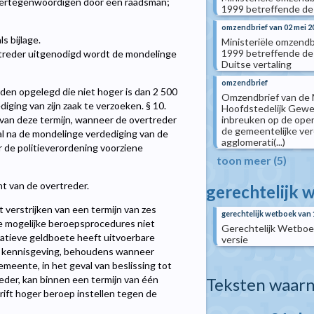
f vertegenwoordigen door een raadsman;
1999 betreffende de 
omzendbrief van 02 mei 2
s bijlage.
Ministeriële omzendb
1999 betreffende de 
treder uitgenodigd wordt de mondelinge
Duitse vertaling
omzendbrief
den opgelegd die niet hoger is dan 2 500
Omzendbrief van de M
iging van zijn zaak te verzoeken. § 10.
Hoofdstedelijk Gewes
inbreuken op de ope
en van deze termijn, wanneer de overtreder
de gemeentelijke ve
al na de mondelinge verdediging van de
agglomerati(...)
r de politieverordening voorziene
toon meer (5)
ht van de overtreder.
gerechtelijk 
verstrijken van een termijn van zes
gerechtelijk wetboek van 
e mogelijke beroepsprocedures niet
Gerechtelijk Wetboek,
ratieve geldboete heeft uitvoerbare
versie
ar kennisgeving, behoudens wanneer
eente, in het geval van beslissing tot
eder, kan binnen een termijn van één
Teksten waarn
rift hoger beroep instellen tegen de