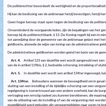
De politierechter beoordeelt de wettigheid en de proportionalitei
Hij kan de beslissing van de ambtenaar hetzij bevestigen, hetzij he
Geen hoger beroep staat open tegen de beslissing van de politier
Onverminderd de voorgaande leden, zijn de bepalingen van het ger
beroep bij de politierechtbank. § 13. De Koning regelt bij een in m
tot aanwijzing door de gemeente van de ambtenaar gelast met het
geldboete, alsmede de wijze van inning van de administratieve gel
De administratieve geldboeten worden geïnd ten bate van de geme
Art. 4.
Artikel 123 van dezelfde wet wordt aangevuld met een 12
van de in artikel 119bis, § 2, bedoelde schorsing, intrekking of sluiti
Art. 5.
In dezelfde wet wordt een artikel 134ter ingevoegd, luid
Art. 134ter.
Behoudens wanneer de bevoegdheid om in geval 
sluiting van een instelling of de tijdelijke schorsing van een vergu
regelgeving is toevertrouwd aan een andere overheid, kan de bur
vertraging een ernstig nadeel zou kunnen berokkenen, die maat
van de uitbating van de instelling of van de vergunning niet word
mogelijkheid werd geboden zijn verweermiddelen naar voren te br