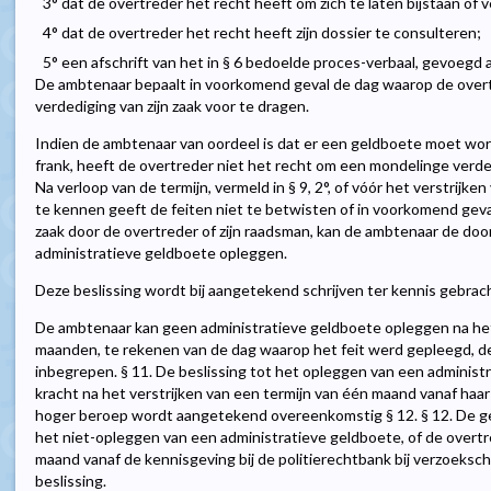
3° dat de overtreder het recht heeft om zich te laten bijstaan o
4° dat de overtreder het recht heeft zijn dossier te consulteren;
5° een afschrift van het in § 6 bedoelde proces-verbaal, gevoegd al
De ambtenaar bepaalt in voorkomend geval de dag waarop de over
verdediging van zijn zaak voor te dragen.
Indien de ambtenaar van oordeel is dat er een geldboete moet wor
frank, heeft de overtreder niet het recht om een mondelinge verded
Na verloop van de termijn, vermeld in § 9, 2°, of vóór het verstrijk
te kennen geeft de feiten niet te betwisten of in voorkomend gev
zaak door de overtreder of zijn raadsman, kan de ambtenaar de doo
administratieve geldboete opleggen.
Deze beslissing wordt bij aangetekend schrijven ter kennis gebrac
De ambtenaar kan geen administratieve geldboete opleggen na het 
maanden, te rekenen van de dag waarop het feit werd gepleegd, d
inbegrepen. § 11. De beslissing tot het opleggen van een administ
kracht na het verstrijken van een termijn van één maand vanaf ha
hoger beroep wordt aangetekend overeenkomstig § 12. § 12. De gem
het niet-opleggen van een administratieve geldboete, of de overtr
maand vanaf de kennisgeving bij de politierechtbank bij verzoeksch
beslissing.