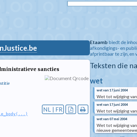
Etaamb
biedt de inho
nJustice.be
afkondigings- en publ
afprintbaar te zijn, en 
Teksten die n
dministratieve sancties
wet
titie
wet van 17 juni 2004
Wet tot wijziging v
wet van 17 juni 2004
NL | FR
Wet tot wijziging v
le_body(...)
wet van 07 mei 2004
Wet tot wijziging va
nieuwe gemeentewe