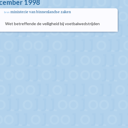
ecember 1998
ministerie van binnenlandse zaken
bron
Wet betreffende de veiligheid bij voetbalwedstrijden