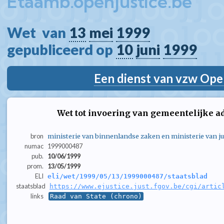
Etaamb.openjustice.be
Wet  van 
13
mei
1999
gepubliceerd op 
10
juni
1999
Een dienst van vzw Ope
Wet tot invoering van gemeentelijke a
bron
ministerie van binnenlandse zaken en ministerie van jus
numac
1999000487
pub.
10/06/1999
prom.
13/05/1999
ELI
eli/wet/1999/05/13/1999000487/staatsblad
staatsblad
https://www.ejustice.just.fgov.be/cgi/artic
links
Raad van State (chrono)