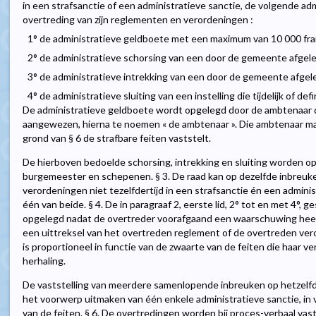
in een strafsanctie of een administratieve sanctie, de volgende adm
overtreding van zijn reglementen en verordeningen :
1° de administratieve geldboete met een maximum van 10 000 fra
2° de administratieve schorsing van een door de gemeente afgele
3° de administratieve intrekking van een door de gemeente afgel
4° de administratieve sluiting van een instelling die tijdelijk of defin
De administratieve geldboete wordt opgelegd door de ambtenaar 
aangewezen, hierna te noemen « de ambtenaar ». Die ambtenaar mag
grond van § 6 de strafbare feiten vaststelt.
De hierboven bedoelde schorsing, intrekking en sluiting worden o
burgemeester en schepenen. § 3. De raad kan op dezelfde inbreuke
verordeningen niet tezelfdertijd in een strafsanctie én een adminis
één van beide. § 4. De in paragraaf 2, eerste lid, 2° tot en met 4°,
opgelegd nadat de overtreder voorafgaand een waarschuwing hee
een uittreksel van het overtreden reglement of de overtreden vero
is proportioneel in functie van de zwaarte van de feiten die haar 
herhaling.
De vaststelling van meerdere samenlopende inbreuken op hetzelfd
het voorwerp uitmaken van één enkele administratieve sanctie, in 
van de feiten. § 6. De overtredingen worden bij proces-verbaal vas