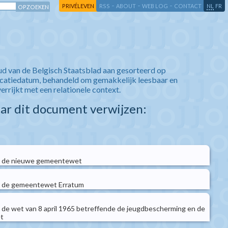
-
-
-
-
PRIVÉLEVEN
RSS
ABOUT
WEB LOG
CONTACT
NL
FR
ud van de Belgisch Staatsblad aan gesorteerd op
icatiedatum, behandeld om gemakkelijk leesbaar en
verrijkt met een relationele context.
aar dit document verwijzen:
an de nieuwe gemeentewet
an de gemeentewet Erratum
n de wet van 8 april 1965 betreffende de jeugdbescherming en de
t