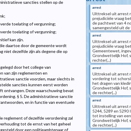
inistratieve sancties stellen op de
arrest
Uittreksel uit arrest
nk;
prejudiciële vraag betr
de pachtwet van 4 no
verde toelating of vergunning;
samengesteld uit de v
everde toelating of vergunning;
arrest
itief kan zijn.
Uittreksel uit arrest
die daartoe door de gemeente wordt
prejudiciële vraag be
Gemeentewet, ingevoe
 niet dezelfde zijn als degene die op
Grondwettelijk Hof, 
rechter(...)
pgelegd door het college van
arrest
n van zijn reglementen en
Uittreksel uit arres
vordering tot schorsi
tratieve sanctie voorzien, maar slechts in
het dragen van kledi
 gestelde sancties kunnen eerst worden
Grondwettelijk Hof, 
ft ontvangen. Deze waarschuwing bevat
de rechter(...)
rdening. § 5. De administratieve sanctie
arrest
verantwoorden, en in functie van eventuele
Uittreksel uit arres
5244, 5289 en 5290 I
tot instelling van ee
e reglement of dezelfde verordening zal
Grondwettelijk Hof, 
verhouding tot de ernst van het geheel
de rechter(...)
tgesteld door een politieambtenaar of