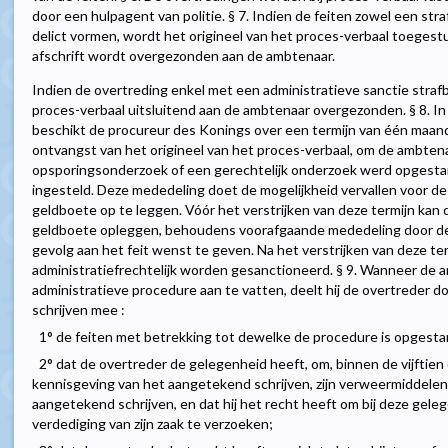
door een hulpagent van politie. § 7. Indien de feiten zowel een straf
delict vormen, wordt het origineel van het proces-verbaal toeges
afschrift wordt overgezonden aan de ambtenaar.
Indien de overtreding enkel met een administratieve sanctie strafba
proces-verbaal uitsluitend aan de ambtenaar overgezonden. § 8. In h
beschikt de procureur des Konings over een termijn van één maand
ontvangst van het origineel van het proces-verbaal, om de ambtenaa
opsporingsonderzoek of een gerechtelijk onderzoek werd opgestart
ingesteld. Deze mededeling doet de mogelijkheid vervallen voor d
geldboete op te leggen. Vóór het verstrijken van deze termijn kan
geldboete opleggen, behoudens voorafgaande mededeling door de
gevolg aan het feit wenst te geven. Na het verstrijken van deze te
administratiefrechtelijk worden gesanctioneerd. § 9. Wanneer de a
administratieve procedure aan te vatten, deelt hij de overtreder 
schrijven mee :
1° de feiten met betrekking tot dewelke de procedure is opgesta
2° dat de overtreder de gelegenheid heeft, om, binnen de vijftie
kennisgeving van het aangetekend schrijven, zijn verweermiddelen 
aangetekend schrijven, en dat hij het recht heeft om bij deze ge
verdediging van zijn zaak te verzoeken;