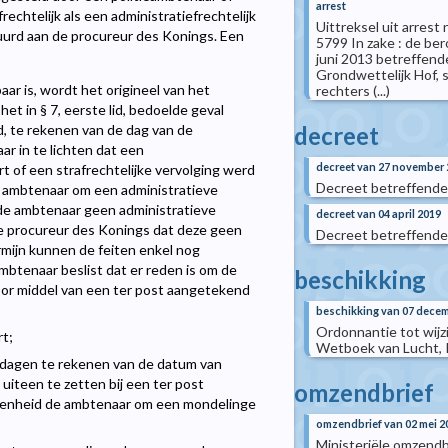
arrest
rechtelijk als een administratiefrechtelijk
Uittreksel uit arrest
tuurd aan de procureur des Konings. Een
5799 In zake : de ber
juni 2013 betreffend
Grondwettelijk Hof, s
ar is, wordt het origineel van het
rechters (...)
et in § 7, eerste lid, bedoelde geval
decreet
, te rekenen van de dag van de
r in te lichten dat een
decreet van 27 november 
 of een strafrechtelijke vervolging werd
Decreet betreffende
e ambtenaar om een administratieve
 de ambtenaar geen administratieve
decreet van 04 april 2019
 procureur des Konings dat deze geen
Decreet betreffende 
rmijn kunnen de feiten enkel nog
mbtenaar beslist dat er reden is om de
beschikking
door middel van een ter post aangetekend
beschikking van 07 dece
Ordonnantie tot wijz
rt;
Wetboek van Lucht, 
n dagen te rekenen van de datum van
uiteen te zetten bij een ter post
omzendbrief
legenheid de ambtenaar om een mondelinge
omzendbrief van 02 mei 2
Ministeriële omzendb