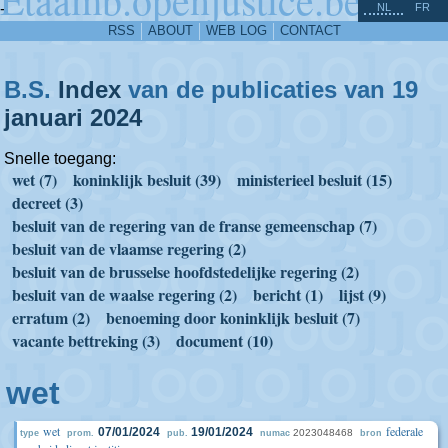
^
-
NL
FR
RSS
ABOUT
WEB LOG
CONTACT
B.S.
Index
van de publicaties van 19
januari
2024
Snelle toegang:
wet (7)
koninklijk besluit (39)
ministerieel besluit (15)
decreet (3)
besluit van de regering van de franse gemeenschap (7)
besluit van de vlaamse regering (2)
besluit van de brusselse hoofdstedelijke regering (2)
besluit van de waalse regering (2)
bericht (1)
lijst (9)
erratum (2)
benoeming door koninklijk besluit (7)
vacante bettreking (3)
document (10)
wet
wet
federale
07/01/2024
19/01/2024
2023048468
type
prom.
pub.
numac
bron