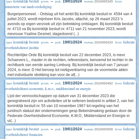
koninklijk besluit
--
19/01/2024
2024000345
type
prom.
pub.
numac
bron
ministerie van landsverdediging
Burgerpersoneel. - Ontslag uit het ambt Bij koninklijk besluit nr. 4594 van 4
juillet 2023, wordt mijnheer Kris Jacobs, attaché, op 26 maart 2023 's
avonds op eigen verzoek uit zijn betrekking ontslagen. Bij koninklijk besluit
nr. 4710 va Bij koninklijk besluit nr. 4711 van 21 november 2023, wordt
mevrouw Ysaline Desmet, stagedoend (...)
koninklijk besluit
federale
--
19/01/2024
2024000420
type
prom.
pub.
numac
bron
overheidsdienst justitie
Rechterlijke Orde Bij koninklijk besluit van 22 december 2023, is mevr.
Schaevers L., master in de rechten, referendaris, benoemd tot rechter in de
rechtbank van eerste aanleg Limburg. Bij koninklijk besluit van 7 januari
2024, is mevr. D Het beroep tot nietigverklaring van de voormelde akten
met individuele strekking kan voor de af(...)
koninklijk besluit
federale
--
19/01/2024
2024000492
type
prom.
pub.
numac
bron
overheidsdienst economie, k.m.o., middenstand en energie
Lijst der vennootschappen op datum van 31 december 2023 die
geregistreerd zijn om activiteiten uit te oefenen bedoeld in artikel 2, van het
koninklijk besluit nr. 55 van 10 november 1967 tot regeling van het
juridisch statuut der ondernemingen gesp Bekendmaking gedaan door de
Federale Overheidsdienst Economie, K.M.O., Middenstand en Energie in
ui(...)
koninklijk besluit
federale
--
19/01/2024
2024000508
type
prom.
pub.
numac
bron
overheidsdienst financien