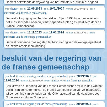
Decreet betreffende de vrijwaring van het immaterieel cultureel erfgoed
decreet
21/09/2023
19/01/2024
2023046143
type
prom.
pub.
numac
bron
ministerie van de franse gemeenschap
Decreet tot wijziging van het decreet van 2 juni 1998 tot organisatie van
het kunstsecundair onderwijs met beperkt leerplan gesubsidieerd door de
Franse Gemeenschap
decreet
13/11/2023
19/01/2024
2023206751
type
prom.
pub.
numac
bron
ministerie van de duitstalige gemeenschap
Decreet houdende maatregelen ter bevordering van de werkgelegenheid
en inzake arbeidsbemiddeling
besluit van de regering van
de franse gemeenschap
besluit van de regering van de franse gemeenschap
28/09/2023
type
prom.
pub.
ministerie van de franse gemeenschap
19/01/2024
2023046000
numac
bron
Besluit van de Regering van de Franse Gemeenschap tot wijziging van het
besluit van de Regering van de Franse Gemeenschap van 25 maart 2021
tot benoeming van de leden van de Oriëntatieraad van de Academie voor
Onderzoek en Hoger Onderwijs
besluit van de regering van de franse gemeenschap
28/09/2023
type
prom.
pub.