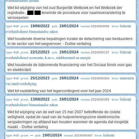
overheidsdienst justitie
Wet tot wijziging van het oud Burgerlijk Wetboek en het Wetboek der
registratie-,
****
****
teneinde de procedure voor naamsverandering te
versoepelen
wet
federale
19/06/2022
19/01/2024
2024000096
type
prom.
pub.
numac
bron
overheidsdienst binnenlandse zaken
Wet houdende diverse bepalingen inzake de detachering van bestuurders
in de sector van het wegvervoer. - Duitse vertaling
wet
federale
22/12/2023
19/01/2024
2024000157
type
prom.
pub.
numac
bron
overheidsdienst economie, k.m.o., middenstand en energie
Wet houdende de bijkomende financiering van het Sociaal fonds voor gas
en elektriciteit
wet
ministerie
25/12/2023
19/01/2024
2024000304
type
prom.
pub.
numac
bron
van landsverdediging
Wet tot vaststelling van het legercontingent voor het jaar 2024
wet
federale
13/08/2022
19/01/2024
2024000383
type
prom.
pub.
numac
bron
overheidsdienst binnenlandse zaken
Wet tot wijziging van de wet van 15 mei 2007 betreffende de civiele
veiligheid, opdat de raad van de hulpverleningszone elektronische
vergaderingen op afstand kan houden wanneer de agenda dat mogelijk
maakt. - Duitse vertaling
wet
federale
--
19/01/2024
2024000487
type
prom.
pub.
numac
bron