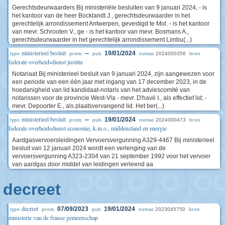
Gerechtsdeurwaarders Bij ministeriële besluiten van 9 januari 2024, - is
het kantoor van de heer Bocklandt J., gerechtsdeurwaarder in het
gerechtelijk arrondissement Antwerpen, gevestigd te Mol. - is het kantoor
van mevr. Schrooten V., ge - is het kantoor van mevr. Bosmans A.,
gerechtsdeurwaarder in het gerechtelijk arrondissement Limbu(...)
ministerieel besluit
--
19/01/2024
2024000356
type
prom.
pub.
numac
bron
federale overheidsdienst justitie
Notariaat Bij ministerieel besluit van 9 januari 2024, zijn aangewezen voor
een periode van een één jaar met ingang van 17 december 2023, in de
hoedanigheid van lid kandidaat-notaris van het adviescomité van
notarissen voor de provincie West-Vla - mevr. D'havé I., als effectief lid; -
mevr. Depoorter E., als plaatsvervangend lid. Het ber(...)
ministerieel besluit
--
19/01/2024
2024000473
type
prom.
pub.
numac
bron
federale overheidsdienst economie, k.m.o., middenstand en energie
Aardgasvervoersleidingen Vervoersvergunning A329-4467 Bij ministerieel
besluit van 12 januari 2024 wordt een verlenging van de
vervoersvergunning A323-2304 van 21 september 1992 voor het vervoer
van aardgas door middel van leidingen verleend aa
decreet
decreet
07/09/2023
19/01/2024
2023045750
type
prom.
pub.
numac
bron
ministerie van de franse gemeenschap