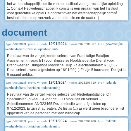
het wetenschappelijk comité van het Instituut voor gerechtelijke opleiding
1. Context Het wetenschappelijk comité is een orgaan van het Instituut
voor gerechtelijke oplei De opdracht van het wetenschappelijk comité
bestaat erin om, op verzoek van de directie en de raad (...)
document
document
gewestelijke
--
19/01/2024
2023206037
type
prom.
pub.
numac
bron
overheidsdienst brussel openbaar ambt
Resultaat van de vergelijkende selectie van Franstalige Bataljon
Assistenten (niveau B1) voor Brusselse Hoofdstedelijke Dienst voor
Brandweer en Dringende Medische Hulp. - Selectienummer: REQ532
Deze selectie werd afgesloten op 16/11/20(...) Er zijn 5 laureaten. De lijst is
6 maand geldig.
document
federale
--
19/01/2024
2023206710
type
prom.
pub.
numac
bron
overheidsdienst beleid en ondersteuning
Resultaat van de vergelijkende selectie van Nederlandstalige ICT
Specialisten (niveau B) voor de FOD Mobiliteit en Vervoer. -
Selectienummer: ANG23465 Deze selectie werd afgesloten op
07/12/2023. Er zijn 3 laureaten. De lijst is (...) Er werd geen bijzondere lijst
opgesteld van de personen met een handicap.
document
federale
--
19/01/2024
2023206709
type
prom.
pub.
numac
bron
overheidsdienst beleid en ondersteuning