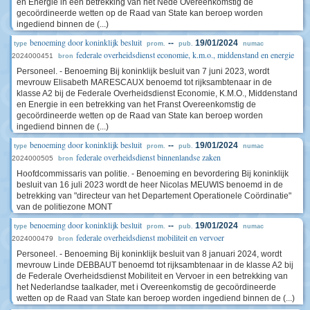
en Energie in een betrekking van het Nede Overeenkomstig de
gecoördineerde wetten op de Raad van State kan beroep worden
ingediend binnen de (...)
benoeming door koninklijk besluit
--
19/01/2024
type
prom.
pub.
numac
federale overheidsdienst economie, k.m.o., middenstand en energie
2024000451
bron
Personeel. - Benoeming Bij koninklijk besluit van 7 juni 2023, wordt
mevrouw Elisabeth MARESCAUX benoemd tot rijksambtenaar in de
klasse A2 bij de Federale Overheidsdienst Economie, K.M.O., Middenstand
en Energie in een betrekking van het Franst Overeenkomstig de
gecoördineerde wetten op de Raad van State kan beroep worden
ingediend binnen de (...)
benoeming door koninklijk besluit
--
19/01/2024
type
prom.
pub.
numac
federale overheidsdienst binnenlandse zaken
2024000505
bron
Hoofdcommissaris van politie. - Benoeming en bevordering Bij koninklijk
besluit van 16 juli 2023 wordt de heer Nicolas MEUWIS benoemd in de
betrekking van "directeur van het Departement Operationele Coördinatie"
van de politiezone MONT
benoeming door koninklijk besluit
--
19/01/2024
type
prom.
pub.
numac
federale overheidsdienst mobiliteit en vervoer
2024000479
bron
Personeel. - Benoeming Bij koninklijk besluit van 8 januari 2024, wordt
mevrouw Linde DEBBAUT benoemd tot rijksambtenaar in de klasse A2 bij
de Federale Overheidsdienst Mobiliteit en Vervoer in een betrekking van
het Nederlandse taalkader, met i Overeenkomstig de gecoördineerde
wetten op de Raad van State kan beroep worden ingediend binnen de (...)