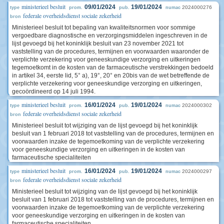
ministerieel besluit
09/01/2024
19/01/2024
2024000276
type
prom.
pub.
numac
federale overheidsdienst sociale zekerheid
bron
Ministerieel besluit tot bepaling van kwaliteitsnormen voor sommige
vergoedbare diagnostische en verzorgingsmiddelen ingeschreven in de
lijst gevoegd bij het koninklijk besluit van 23 november 2021 tot
vaststelling van de procedures, termijnen en voorwaarden waaronder de
verplichte verzekering voor geneeskundige verzorging en uitkeringen
tegemoetkomt in de kosten van de farmaceutische verstrekkingen bedoeld
in artikel 34, eerste lid, 5° a), 19°, 20° en 20bis van de wet betreffende de
verplichte verzekering voor geneeskundige verzorging en uitkeringen,
gecoördineerd op 14 juli 1994.
ministerieel besluit
16/01/2024
19/01/2024
2024000302
type
prom.
pub.
numac
federale overheidsdienst sociale zekerheid
bron
Ministerieel besluit tot wijziging van de lijst gevoegd bij het koninklijk
besluit van 1 februari 2018 tot vaststelling van de procedures, termijnen en
voorwaarden inzake de tegemoetkoming van de verplichte verzekering
voor geneeskundige verzorging en uitkeringen in de kosten van
farmaceutische specialiteiten
ministerieel besluit
16/01/2024
19/01/2024
2024000297
type
prom.
pub.
numac
federale overheidsdienst sociale zekerheid
bron
Ministerieel besluit tot wijziging van de lijst gevoegd bij het koninklijk
besluit van 1 februari 2018 tot vaststelling van de procedures, termijnen en
voorwaarden inzake de tegemoetkoming van de verplichte verzekering
voor geneeskundige verzorging en uitkeringen in de kosten van
farmaceutische specialiteiten