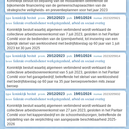
Koninklijk besluit tot bepaling van de modaliteiten betreffende de
bijkomende financiering van de gemeenschapswachten van de
strategische veiligheids- en preventieplannen voor het jaar 2023
koninklijk besluit
20/12/2023
19/01/2024
2023205921
type
prom.
pub.
numac
federale overheidsdienst werkgelegenheid, arbeid en sociaal overleg
bron
Koninklijk besluit waarbij algemeen verbindend wordt verklaard de
collectieve arbeidsovereenkomst van 7 juli 2023, gesloten in het Paritair
Comité voor de bedienden van de ijzernijverheid, tot invoering van een
tijdelijk stelsel van werkloosheid met bedrijfstoeslag op 60 jaar van 1 juli
2023 tot 30 juni 2025
koninklijk besluit
20/12/2023
19/01/2024
2023205914
type
prom.
pub.
numac
federale overheidsdienst werkgelegenheid, arbeid en sociaal overleg
bron
Koninklijk besluit waarbij algemeen verbindend wordt verklaard de
collectieve arbeidsovereenkomst van 5 juli 2023, gesloten in het Paritair
Comité voor het garagebedrijf, betreffende het stelsel van werkloosheid
met bedrijfstoeslag op 60 jaar na 35 jaar beroepsverleden mits zwaar
beroep
koninklijk besluit
20/12/2023
19/01/2024
2023205932
type
prom.
pub.
numac
federale overheidsdienst werkgelegenheid, arbeid en sociaal overleg
bron
Koninklijk besluit waarbij algemeen verbindend wordt verklaard de
collectieve arbeidsovereenkomst van 27 juni 2023, gesloten in het Paritair
Comité voor het kappersbedrijf en de schoonheidszorgen, betreffende de
vrijstelling van de verplichting van aangepaste beschikbaarheid 2025-
2026