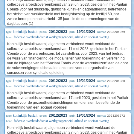
collectieve arbeidsovereenkomst van 29 juni 2023, gesloten in het Paritair
Comité voor het drukkerij-, grafische kunst- en dagbladbedrijf, betreffende
het stelsel van werkloosheid met bedrijfstoeslag op de leeftijd 60 jaar -
zwaar beroep en nachtarbeid - 35 jaar - in de ondernemingen van de
dagbladpers (1)
koninklijk besluit
20/12/2023
19/01/2024
2023206269
type
prom.
pub.
numac
federale overheidsdienst werkgelegenheid, arbeid en sociaal overleg
bron
Koninklijk besluit waarbij algemeen verbindend wordt verklaard de
collectieve arbeidsovereenkomst van 11 mei 2023, gesloten in het Paritair
Comité voor de warenhuizen, tot vaststelling, voor 2023, van het bedrag,
de wijze van financiering, de modaliteiten van toekenning en vereffening
van de bijdrage van het "Sociaal Fonds voor de warenhuizen" aan de door
de vakverenigingen uitbetaalde onkosten voor de organisatie van
cursussen voor syndicale opleiding
koninklijk besluit
20/12/2023
19/01/2024
2023206280
type
prom.
pub.
numac
federale overheidsdienst werkgelegenheid, arbeid en sociaal overleg
bron
Koninklijk besluit waarbij algemeen verbindend wordt verklaard de
collectieve arbeidsovereenkomst van 17 april 2023, gesloten in het Paritair
Comité voor de gezondheidsinrichtingen en -diensten, betreffende de
toekenning van een sociaal voordeel
koninklijk besluit
20/12/2023
19/01/2024
2023206272
type
prom.
pub.
numac
federale overheidsdienst werkgelegenheid, arbeid en sociaal overleg
bron
Koninklijk besluit waarbij algemeen verbindend wordt verklaard de
collectieve arbeidsovereenkomst van 27 juni 2023, gesloten in het Paritair