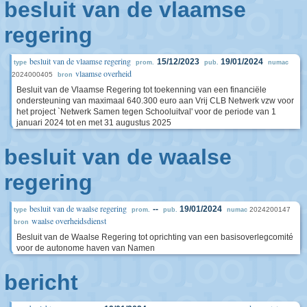
besluit van de vlaamse
regering
besluit van de vlaamse regering
15/12/2023
19/01/2024
type
prom.
pub.
numac
vlaamse overheid
2024000405
bron
Besluit van de Vlaamse Regering tot toekenning van een financiële
ondersteuning van maximaal 640.300 euro aan Vrij CLB Netwerk vzw voor
het project `Netwerk Samen tegen Schooluitval' voor de periode van 1
januari 2024 tot en met 31 augustus 2025
besluit van de waalse
regering
besluit van de waalse regering
--
19/01/2024
2024200147
type
prom.
pub.
numac
waalse overheidsdienst
bron
Besluit van de Waalse Regering tot oprichting van een basisoverlegcomité
voor de autonome haven van Namen
bericht