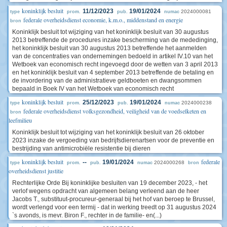
koninklijk besluit
11/12/2023
19/01/2024
2024000081
type
prom.
pub.
numac
federale overheidsdienst economie, k.m.o., middenstand en energie
bron
Koninklijk besluit tot wijziging van het koninklijk besluit van 30 augustus
2013 betreffende de procedures inzake bescherming van de mededinging,
het koninklijk besluit van 30 augustus 2013 betreffende het aanmelden
van de concentraties van ondernemingen bedoeld in artikel IV.10 van het
Wetboek van economisch recht ingevoegd door de wetten van 3 april 2013
en het koninklijk besluit van 4 september 2013 betreffende de betaling en
de invordering van de administratieve geldboeten en dwangsommen
bepaald in Boek IV van het Wetboek van economisch recht
koninklijk besluit
25/12/2023
19/01/2024
2024000238
type
prom.
pub.
numac
federale overheidsdienst volksgezondheid, veiligheid van de voedselketen en
bron
leefmilieu
Koninklijk besluit tot wijziging van het koninklijk besluit van 26 oktober
2023 inzake de vergoeding van bedrijfsdierenartsen voor de preventie en
bestrijding van antimicrobiële resistentie bij dieren
koninklijk besluit
federale
--
19/01/2024
2024000268
type
prom.
pub.
numac
bron
overheidsdienst justitie
Rechterlijke Orde Bij koninklijke besluiten van 19 december 2023, - het
verlof wegens opdracht van algemeen belang verleend aan de heer
Jacobs T., substituut-procureur-generaal bij het hof van beroep te Brussel,
wordt verlengd voor een termij - dat in werking treedt op 31 augustus 2024
`s avonds, is mevr. Biron F., rechter in de familie- en(...)