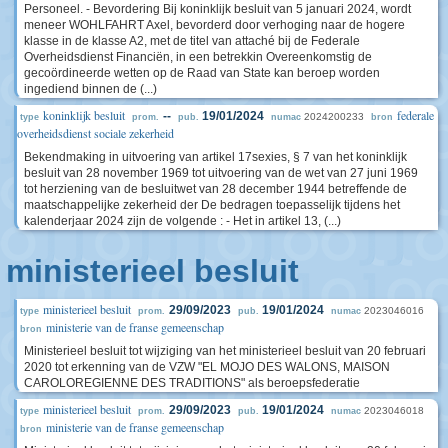
Personeel. - Bevordering Bij koninklijk besluit van 5 januari 2024, wordt
meneer WOHLFAHRT Axel, bevorderd door verhoging naar de hogere
klasse in de klasse A2, met de titel van attaché bij de Federale
Overheidsdienst Financiën, in een betrekkin Overeenkomstig de
gecoördineerde wetten op de Raad van State kan beroep worden
ingediend binnen de (...)
koninklijk besluit
federale
--
19/01/2024
2024200233
type
prom.
pub.
numac
bron
overheidsdienst sociale zekerheid
Bekendmaking in uitvoering van artikel 17sexies, § 7 van het koninklijk
besluit van 28 november 1969 tot uitvoering van de wet van 27 juni 1969
tot herziening van de besluitwet van 28 december 1944 betreffende de
maatschappelijke zekerheid der De bedragen toepasselijk tijdens het
kalenderjaar 2024 zijn de volgende : - Het in artikel 13, (...)
ministerieel besluit
ministerieel besluit
29/09/2023
19/01/2024
2023046016
type
prom.
pub.
numac
ministerie van de franse gemeenschap
bron
Ministerieel besluit tot wijziging van het ministerieel besluit van 20 februari
2020 tot erkenning van de VZW "EL MOJO DES WALONS, MAISON
CAROLOREGIENNE DES TRADITIONS" als beroepsfederatie
ministerieel besluit
29/09/2023
19/01/2024
2023046018
type
prom.
pub.
numac
ministerie van de franse gemeenschap
bron