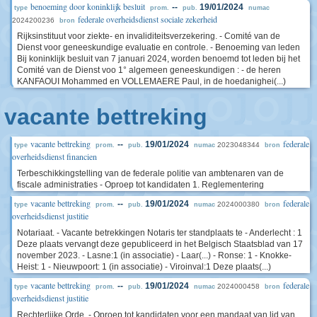
benoeming door koninklijk besluit
--
19/01/2024
type
prom.
pub.
numac
federale overheidsdienst sociale zekerheid
2024200236
bron
Rijksinstituut voor ziekte- en invaliditeitsverzekering. - Comité van de
Dienst voor geneeskundige evaluatie en controle. - Benoeming van leden
Bij koninklijk besluit van 7 januari 2024, worden benoemd tot leden bij het
Comité van de Dienst voo 1° algemeen geneeskundigen : - de heren
KANFAOUI Mohammed en VOLLEMAERE Paul, in de hoedanighei(...)
vacante bettreking
vacante bettreking
federale
--
19/01/2024
2023048344
type
prom.
pub.
numac
bron
overheidsdienst financien
Terbeschikkingstelling van de federale politie van ambtenaren van de
fiscale administraties - Oproep tot kandidaten 1. Reglementering
vacante bettreking
federale
--
19/01/2024
2024000380
type
prom.
pub.
numac
bron
overheidsdienst justitie
Notariaat. - Vacante betrekkingen Notaris ter standplaats te - Anderlecht : 1
Deze plaats vervangt deze gepubliceerd in het Belgisch Staatsblad van 17
november 2023. - Lasne:1 (in associatie) - Laar(...) - Ronse: 1 - Knokke-
Heist: 1 - Nieuwpoort: 1 (in associatie) - Viroinval:1 Deze plaats(...)
vacante bettreking
federale
--
19/01/2024
2024000458
type
prom.
pub.
numac
bron
overheidsdienst justitie
Rechterlijke Orde. - Oproep tot kandidaten voor een mandaat van lid van