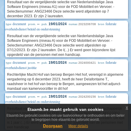
Resultaat van de vergelijkende selectie van Nederlandstalige Java
Software Engineers (niveau A1) voor de FOD Mobiliteit en Vervoer. -
Selectienummer: ANG23466 Deze selectie werd afgesloten op 7
december 2023. Er zijn 2 laureaten.
document
federale
--
19/01/2024
2023206708
type
prom.
pub.
numac
bron
overheidsdienst beleid en ondersteuning
Resultaat van de vergelijkende selectie van Nederlandstalige Java
Software Engineers (niveau A) voor de FOD Mobiliteit en Vervoer. -
Selectienummer: ANG23466 Deze selectie werd afgesloten op
07/12/2023. Er zijn 2 laureaten. De l(...) Er werd geen bijzondere lijst
opgesteld van de personen met een handicap.
document
federale
--
19/01/2024
2024000421
type
prom.
pub.
numac
bron
overheidsdienst justitie
Rechterlijke Macht Hof van beroep Bergen Het hof, verenigd in algemene
vergadering op 6 december 2023, heeft de heer Delafontaine T.,
raadsheer in het hof van beroep te Bergen, aangewezen tot het adjunct-
mandaat van kamervoorzitter in dit hof
document
federale
--
19/01/2024
2024200156
type
prom.
pub.
numac
bron
overheidsdienst beleid en ondersteuning
x
Resultaat van de vergelijkende selectie van Franstalige Maatschappelijk
Etaamb.be maakt gebruik van cookies
assistent (niveau B) voor de FOD Justitie. - Selectienummer: AFG23302
Etaamb.be gebruikt cookies om uw taalvoorkeur te onthouden en om beter
Deze selectie werd afgesloten op 19/12/2023. Er zijn 33 laureaten. De lijst
te begrijpen hoe etaamb.be gebruikt wordt.
is 1 jaar (...) Er werd geen bijzondere lijst opgesteld van de personen met
Doorgaan
Meer details
een handicap.