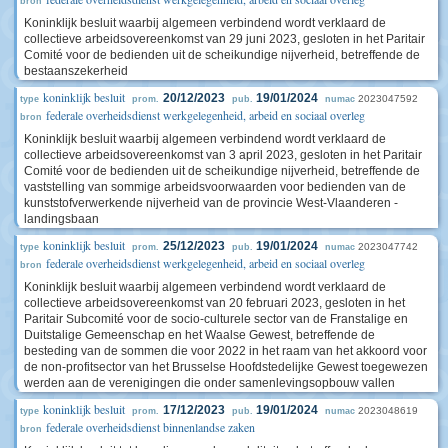
bron
Koninklijk besluit waarbij algemeen verbindend wordt verklaard de
collectieve arbeidsovereenkomst van 29 juni 2023, gesloten in het Paritair
Comité voor de bedienden uit de scheikundige nijverheid, betreffende de
bestaanszekerheid
koninklijk besluit
20/12/2023
19/01/2024
2023047592
type
prom.
pub.
numac
federale overheidsdienst werkgelegenheid, arbeid en sociaal overleg
bron
Koninklijk besluit waarbij algemeen verbindend wordt verklaard de
collectieve arbeidsovereenkomst van 3 april 2023, gesloten in het Paritair
Comité voor de bedienden uit de scheikundige nijverheid, betreffende de
vaststelling van sommige arbeidsvoorwaarden voor bedienden van de
kunststofverwerkende nijverheid van de provincie West-Vlaanderen -
landingsbaan
koninklijk besluit
25/12/2023
19/01/2024
2023047742
type
prom.
pub.
numac
federale overheidsdienst werkgelegenheid, arbeid en sociaal overleg
bron
Koninklijk besluit waarbij algemeen verbindend wordt verklaard de
collectieve arbeidsovereenkomst van 20 februari 2023, gesloten in het
Paritair Subcomité voor de socio-culturele sector van de Franstalige en
Duitstalige Gemeenschap en het Waalse Gewest, betreffende de
besteding van de sommen die voor 2022 in het raam van het akkoord voor
de non-profitsector van het Brusselse Hoofdstedelijke Gewest toegewezen
werden aan de verenigingen die onder samenlevingsopbouw vallen
koninklijk besluit
17/12/2023
19/01/2024
2023048619
type
prom.
pub.
numac
federale overheidsdienst binnenlandse zaken
bron