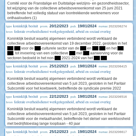
Comité voor de Franstalige en Duitstalige welzijns- en gezondheidssector,
tot wijziging van de collectieve arbeidsovereenkomst van 25 juni 2021
betreffende het volledig statuut van loontrekkende werknemers voor
onthaalouders (1)
koninklijk besluit
20/12/2023
19/01/2024
2023206274
type
prom.
pub.
numac
federale overheidsdienst werkgelegenheid, arbeid en sociaal overleg
bron
Koninklijk besluit waarbij algemeen verbindend wordt verklaard de
collectieve arbeidsovereenkomst van 19 december 2022, gesloten in het
****
****
voor de
****
-culturele sector van de
****
en
****
****
en het
****
****
, tot invoering van een collectieve
****
met
****
aanwerving voor de
sectoren bedoeld in het non-
****
2021-2024 van het
****
****
koninklijk besluit
25/12/2023
19/01/2024
2023206415
type
prom.
pub.
numac
federale overheidsdienst werkgelegenheid, arbeid en sociaal overleg
bron
Koninklijk besluit waarbij algemeen verbindend wordt verklaard de
collectieve arbeidsovereenkomst van 5 juli 2023, gesloten in het Paritair
Subcomité voor het koetswerk, betreffende de syndicale premie 2022
koninklijk besluit
22/12/2023
19/01/2024
2023206516
type
prom.
pub.
numac
federale overheidsdienst werkgelegenheid, arbeid en sociaal overleg
bron
Koninklijk besluit waarbij algemeen verbindend wordt verklaard de
collectieve arbeidsovereenkomst van 5 juli 2023, gesloten in het Paritair
Subcomité voor de metaalhandel, betreffende het stelsel van werkloosheid
met bedrijfstoeslag lange loopbaan - 40 jaar
koninklijk besluit
25/12/2023
19/01/2024
2023206617
type
prom.
pub.
numac