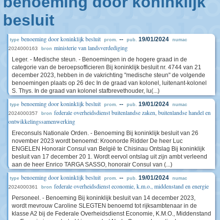
benoeming door koninklijk
besluit
benoeming door koninklijk besluit
--
19/01/2024
type
prom.
pub.
numac
ministerie van landsverdediging
2024000163
bron
Leger. - Medische steun. - Benoemingen in de hogere graad in de
categorie van de beroepsofficieren Bij koninklijk besluit nr. 4744 van 21
december 2023, hebben in de vakrichting "medische steun" de volgende
benoemingen plaats op 26 dec In de graad van kolonel, luitenant-kolonel
S. Thys. In de graad van kolonel stafbrevethouder, lu(...)
benoeming door koninklijk besluit
--
19/01/2024
type
prom.
pub.
numac
federale overheidsdienst buitenlandse zaken, buitenlandse handel en
2024000357
bron
ontwikkelingssamenwerking
Ereconsuls Nationale Orden. - Benoeming Bij koninklijk besluit van 26
november 2023 wordt benoemd: Kroonorde Ridder De heer Luc
ENGELEN Honorair Consul van België te Chisinau Ontslag Bij koninklijk
besluit van 17 december 20 1. Wordt eervol ontslag uit zijn ambt verleend
aan de heer Enrico TARGA SASSO, honorair Consul van (...)
benoeming door koninklijk besluit
--
19/01/2024
type
prom.
pub.
numac
federale overheidsdienst economie, k.m.o., middenstand en energie
2024000361
bron
Personeel. - Benoeming Bij koninklijk besluit van 14 december 2023,
wordt mevrouw Caroline SLEGTEN benoemd tot rijksambtenaar in de
klasse A2 bij de Federale Overheidsdienst Economie, K.M.O., Middenstand