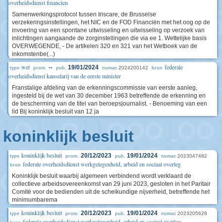
overheidsdienst financien
Samenwerkingsprotocol tussen Iriscare, de Brusselse
verzekeringsinstellingen, het NIC en de FOD Financiën met het oog op de
invoering van een spontane uitwisseling en uitwisseling op verzoek van
inlichtingen aangaande de zorginstellingen die via ee 1. Wettelijke basis
OVERWEGENDE, - De artikelen 320 en 321 van het Wetboek van de
inkomstenbe(...)
wet
federale
--
19/01/2024
2024200142
type
prom.
pub.
numac
bron
overheidsdienst kanselarij van de eerste minister
Franstalige afdeling van de erkenningscommissie van eerste aanleg,
ingesteld bij de wet van 30 december 1963 betreffende de erkenning en
de bescherming van de titel van beroepsjournalist. - Benoeming van een
lid Bij koninklijk besluit van 12 ja
koninklijk besluit
koninklijk besluit
20/12/2023
19/01/2024
2023047482
type
prom.
pub.
numac
federale overheidsdienst werkgelegenheid, arbeid en sociaal overleg
bron
Koninklijk besluit waarbij algemeen verbindend wordt verklaard de
collectieve arbeidsovereenkomst van 29 juni 2023, gesloten in het Paritair
Comité voor de bedienden uit de scheikundige nijverheid, betreffende het
minimumbarema
koninklijk besluit
20/12/2023
19/01/2024
2023205628
type
prom.
pub.
numac
federale overheidsdienst werkgelegenheid, arbeid en sociaal overleg