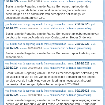
ministerie van de franse gemeenschap
19/01/2024
2023045989
numac
bron
Besluit van de Regering van de Franse Gemeenschap houdende
benoeming van de leden van het directiecomité, het comité van
deskundigen en de commissie van beroep van het sturings- en
positioneringsorgaan van CFC
besluit van de regering van de franse gemeenschap
28/09/2023
type
prom.
pub.
ministerie van de franse gemeenschap
19/01/2024
2023046014
numac
bron
Besluit van de Regering van de Franse Gemeenschap tot benoeming van
de Voorzitter van de Academie voor Onderzoek en Hoger Onderwijs
besluit van de regering van de franse gemeenschap
28/09/2023
type
prom.
pub.
ministerie van de franse gemeenschap
19/01/2024
2023046028
numac
bron
Besluit van de Regering van de Franse Gemeenschap tot toelating van
schoolradio's
besluit van de regering van de franse gemeenschap
21/08/2023
type
prom.
pub.
ministerie van de franse gemeenschap
19/01/2024
2023046062
numac
bron
Besluit van de Regering van de Franse Gemeenschap met betrekking tot
de vaststelling van de lijst van de instanties die gemachtigd zijn om het
verslag over de inschrijving van een leerling in het gespecialiseerd
onderwijs uit te brengen tijdens het schooljaar 2023-2024
besluit van de regering van de franse gemeenschap
09/11/2023
type
prom.
pub.
ministerie van de franse gemeenschap
19/01/2024
2023047433
numac
bron
Besluit van de Regering van de Franse Gemeenschap tot wijziging van het
besluit van de Regering van de Franse Gemeenschap van 27 augustus