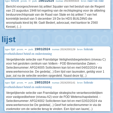
bericht
raad van state
--
19/01/2024
2024000443
type
prom.
pub.
numac
bron
Bericht voorgeschreven bij artikel 3quater van het besluit van de Regent
van 23 augustus 1948 tot regeling van de rechtspleging voor de afdeling
bestuursrechtspraak van de Raad van State en bij artikel 7 van het
koninklijk besluit van 5 december 19 De bv HDS BUILDING die
woonplaats kiest bij Mr. Gaël Bedert, advocaat, met kantoor te 2560
Kessel, (...)
lijst
lijst
federale
--
19/01/2024
2024200129
type
prom.
pub.
numac
bron
overheidsdienst beleid en ondersteuning
Vergelijkende selectie van Franstalige Veiligheidsbegeleiders (niveau C)
voor het gesloten centrum van Vottem - FOD Binnenlandse Zaken. -
Selectienummer: AFG24005 Solliciteren kan tot en met 04/02/2024 via
www.werkenvoor.be. De gedeta(...) Een lijst van laureaten, geldig voor 1
jaar, zal na de selectie worden opgesteld. Naast deze lij(...)
lijst
federale
--
19/01/2024
2024200141
type
prom.
pub.
numac
bron
overheidsdienst beleid en ondersteuning
Vergelijkende selectie van Franstalige strategische verantwoordelijken
voor vastgoedbeheer (niveau A2) voor de FOD Wetenschapsbeleid. -
Selectienummer: AFG24002 Solliciteren kan tot en met 02/02/2024 via
www.werkenvoor.be De gedetai(...) Geef het selectienummer in via de
zoekmotor om de selectie terug te vinden. Een lijst van laure(...)