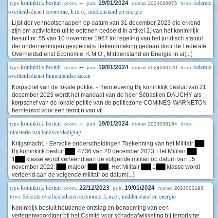
koninklijk besluit
federale
--
19/01/2024
2024000075
type
prom.
pub.
numac
bron
overheidsdienst economie, k.m.o., middenstand en energie
Lijst der vennootschappen op datum van 31 december 2023 die erkend
zijn om activiteiten uit te oefenen bedoeld in artikel 2, van het koninklijk
besluit nr. 55 van 10 november 1967 tot regeling van het juridisch statuut
der ondernemingen gespecialis Bekendmaking gedaan door de Federale
Overheidsdienst Economie, K.M.O., Middenstand en Energie in ui(...)
koninklijk besluit
federale
--
19/01/2024
2024000120
type
prom.
pub.
numac
bron
overheidsdienst binnenlandse zaken
Korpschef van de lokale politie. - Hernieuwing Bij koninklijk besluit van 21
december 2023 wordt het mandaat van de heer Sébastien DAUCHY als
korpschef van de lokale politie van de politiezone COMINES-WARNETON
hernieuwd voor een termijn van vij
koninklijk besluit
--
19/01/2024
2024000154
type
prom.
pub.
numac
bron
ministerie van landsverdediging
Krijgsmacht. - Eervolle onderscheidingen Toekenning van het Militair
****
Bij koninklijk besluit
****
. 4736 van 20 december 2023: Het Militair
****
1
****
klasse wordt verleend aan de volgende militair op datum van 15
november 2022:
****
majoor
****
****
. Het Militair
****
1
****
klasse wordt
verleend aan de volgende militair op datum(...)
koninklijk besluit
22/12/2023
19/01/2024
2024000198
type
prom.
pub.
numac
federale overheidsdienst economie, k.m.o., middenstand en energie
bron
Koninklijk besluit houdende ontslag en benoeming van een
vertegenwoordiger bij het Comité voor schadeafwikkeling bij terrorisme