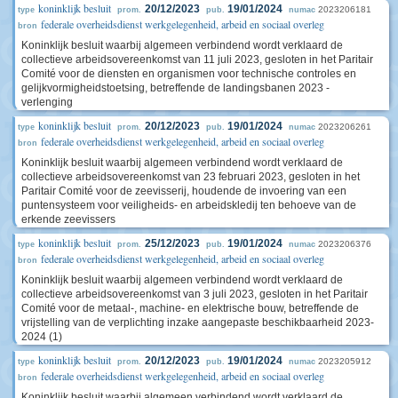
koninklijk besluit
20/12/2023
19/01/2024
2023206181
type
prom.
pub.
numac
federale overheidsdienst werkgelegenheid, arbeid en sociaal overleg
bron
Koninklijk besluit waarbij algemeen verbindend wordt verklaard de
collectieve arbeidsovereenkomst van 11 juli 2023, gesloten in het Paritair
Comité voor de diensten en organismen voor technische controles en
gelijkvormigheidstoetsing, betreffende de landingsbanen 2023 -
verlenging
koninklijk besluit
20/12/2023
19/01/2024
2023206261
type
prom.
pub.
numac
federale overheidsdienst werkgelegenheid, arbeid en sociaal overleg
bron
Koninklijk besluit waarbij algemeen verbindend wordt verklaard de
collectieve arbeidsovereenkomst van 23 februari 2023, gesloten in het
Paritair Comité voor de zeevisserij, houdende de invoering van een
puntensysteem voor veiligheids- en arbeidskledij ten behoeve van de
erkende zeevissers
koninklijk besluit
25/12/2023
19/01/2024
2023206376
type
prom.
pub.
numac
federale overheidsdienst werkgelegenheid, arbeid en sociaal overleg
bron
Koninklijk besluit waarbij algemeen verbindend wordt verklaard de
collectieve arbeidsovereenkomst van 3 juli 2023, gesloten in het Paritair
Comité voor de metaal-, machine- en elektrische bouw, betreffende de
vrijstelling van de verplichting inzake aangepaste beschikbaarheid 2023-
2024 (1)
koninklijk besluit
20/12/2023
19/01/2024
2023205912
type
prom.
pub.
numac
federale overheidsdienst werkgelegenheid, arbeid en sociaal overleg
bron
Koninklijk besluit waarbij algemeen verbindend wordt verklaard de