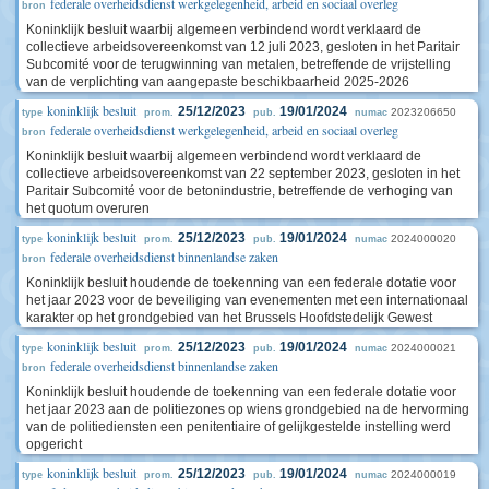
federale overheidsdienst werkgelegenheid, arbeid en sociaal overleg
bron
Koninklijk besluit waarbij algemeen verbindend wordt verklaard de
collectieve arbeidsovereenkomst van 12 juli 2023, gesloten in het Paritair
Subcomité voor de terugwinning van metalen, betreffende de vrijstelling
van de verplichting van aangepaste beschikbaarheid 2025-2026
koninklijk besluit
25/12/2023
19/01/2024
2023206650
type
prom.
pub.
numac
federale overheidsdienst werkgelegenheid, arbeid en sociaal overleg
bron
Koninklijk besluit waarbij algemeen verbindend wordt verklaard de
collectieve arbeidsovereenkomst van 22 september 2023, gesloten in het
Paritair Subcomité voor de betonindustrie, betreffende de verhoging van
het quotum overuren
koninklijk besluit
25/12/2023
19/01/2024
2024000020
type
prom.
pub.
numac
federale overheidsdienst binnenlandse zaken
bron
Koninklijk besluit houdende de toekenning van een federale dotatie voor
het jaar 2023 voor de beveiliging van evenementen met een internationaal
karakter op het grondgebied van het Brussels Hoofdstedelijk Gewest
koninklijk besluit
25/12/2023
19/01/2024
2024000021
type
prom.
pub.
numac
federale overheidsdienst binnenlandse zaken
bron
Koninklijk besluit houdende de toekenning van een federale dotatie voor
het jaar 2023 aan de politiezones op wiens grondgebied na de hervorming
van de politiediensten een penitentiaire of gelijkgestelde instelling werd
opgericht
koninklijk besluit
25/12/2023
19/01/2024
2024000019
type
prom.
pub.
numac