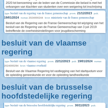
2020 tot benoeming van de leden van de Commissie die belast is met het
ontvangen van klachten van studenten over een weigering tot inschrijving
besluit van de regering van de franse gemeenschap
21/12/2023
type
prom.
pub.
ministerie van de franse gemeenschap
19/01/2024
2024000244
numac
bron
Besluit van de Regering van de Franse Gemeenschap tot wijziging van het
besluit van de Regering van de Franse Gemeenschap van 3 juli 2019
betreffende de overheidsinstellingen voor jeugdbescherming
besluit van de vlaamse
regering
besluit van de vlaamse regering
22/12/2023
19/01/2024
type
prom.
pub.
numac
vlaamse overheid
2024000294
bron
Besluit van de Vlaamse Regering tot vastlegging van het startquotum voor
de opleiding geneeskunde en voor de opleiding tandheelkunde
besluit van de brusselse
hoofdstedelijke regering
besluit van de brusselse hoofdstedelijke regering
30/11/2023
type
prom.
pub.