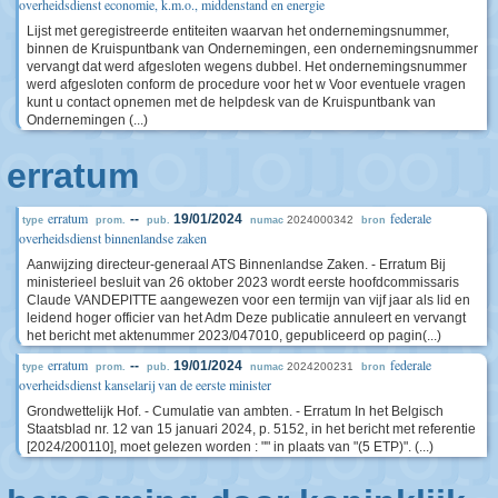
overheidsdienst economie, k.m.o., middenstand en energie
Lijst met geregistreerde entiteiten waarvan het ondernemingsnummer,
binnen de Kruispuntbank van Ondernemingen, een ondernemingsnummer
vervangt dat werd afgesloten wegens dubbel. Het ondernemingsnummer
werd afgesloten conform de procedure voor het w Voor eventuele vragen
kunt u contact opnemen met de helpdesk van de Kruispuntbank van
Ondernemingen (...)
erratum
erratum
federale
--
19/01/2024
2024000342
type
prom.
pub.
numac
bron
overheidsdienst binnenlandse zaken
Aanwijzing directeur-generaal ATS Binnenlandse Zaken. - Erratum Bij
ministerieel besluit van 26 oktober 2023 wordt eerste hoofdcommissaris
Claude VANDEPITTE aangewezen voor een termijn van vijf jaar als lid en
leidend hoger officier van het Adm Deze publicatie annuleert en vervangt
het bericht met aktenummer 2023/047010, gepubliceerd op pagin(...)
erratum
federale
--
19/01/2024
2024200231
type
prom.
pub.
numac
bron
overheidsdienst kanselarij van de eerste minister
Grondwettelijk Hof. - Cumulatie van ambten. - Erratum In het Belgisch
Staatsblad nr. 12 van 15 januari 2024, p. 5152, in het bericht met referentie
[2024/200110], moet gelezen worden : "" in plaats van "(5 ETP)". (...)