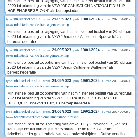
Ministerieel besluit tot wijziging van het ministerieel besluit van 20 februari
2020 tot erkenning van de VZW "ORGANISATION NATIONALE DU HIP
HOP, EN ABREGE: ONH" als beroepsfederatie.
ministerieel besluit
29/09/2023
19/01/2024
2023046019
type
prom.
pub.
numac
ministerie van de franse gemeenschap
bron
Ministerieel besluit tot wijziging van het ministerieel besluit van 20 februari
2020 tot erkenning van de VZW "Union des Artistes du Spectacle" als
beroepsfederatie
ministerieel besluit
29/09/2023
19/01/2024
2023046029
type
prom.
pub.
numac
ministerie van de franse gemeenschap
bron
Ministerieel besluit tot opheffing van het ministerieel besluit van 20 februari
2020 tot erkenning van de VZW "Union Culturelle Wallonne" als
beroepsfederatie
ministerieel besluit
29/09/2023
19/01/2024
2023046031
type
prom.
pub.
numac
ministerie van de franse gemeenschap
bron
Ministerieel besluit tot opheffing van het ministerieel besluit van 20 februari
2020 tot erkenning van de VZW "FEDERATION DES CINEMAS DE
BELGIQUE", afgekort "FCB", als beroepsfederatie
ministerieel besluit
29/06/2022
19/01/2024
2024000269
type
prom.
pub.
numac
federale overheidsdienst binnenlandse zaken
bron
Ministerieel besluit tot uitvoering van artikel 11, § 2, zevende lid, van het
koninklijk besluit van 20 juli 2005 houdende de regels voor het
ticketbeheer ter gelegenheid van voet-balwedstrijden. - Duitse vertaling