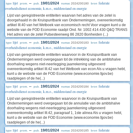
lijst
federale
--
19/01/2024
2024200180
type
prom.
pub.
numac
bron
overheidsdienst economie, k.m.o., middenstand en energie
Lijst van geregistreerde entiteiten waarvan het adres van de zetel is
doorgehaald in de Kruispuntbank van Ondernemingen, overeenkomstig
artikel III.40 van het Wetboek van economisch recht Voor vragen kunt u de
website van de FOD Economie raadpl Ond. Nr. 1002.414.430 Q&Q TRANS
Het adres van de zetel Putsesteenweg 86 2820 Bonheiden (...)
lijst
federale
--
19/01/2024
2024200183
type
prom.
pub.
numac
bron
overheidsdienst economie, k.m.o., middenstand en energie
Lijst van geregistreerde entiteiten waarvoor in de Kruispuntbank van
Ondernemingen werd overgegaan tot de intrekking van de ambtshalve
doorhaling wegens niet-neerlegging jaarrekening uitgevoerd
overeenkomstig artikel III.42 van het Wetboek van econ Als u vragen hebt,
kunt u de website van de FOD Economie (www.economie.fgov.be)
raadplegen of de he(...)
lijst
federale
--
19/01/2024
2024200184
type
prom.
pub.
numac
bron
overheidsdienst economie, k.m.o., middenstand en energie
Lijst van geregistreerde entiteiten waarvoor in de Kruispuntbank van
Ondernemingen werd overgegaan tot de annulatie van de ambtshalve
doorhaling wegens niet-neerlegging jaarrekening uitgevoerd
overeenkomstig artikel III.42, paragraaf 1, 1ste alinea Als u vragen hebt,
kunt u de website van de FOD Economie (www.economie.fgov.be)
raadplegen of de he(...)
lijst
federale
--
19/01/2024
2024200185
type
prom.
pub.
numac
bron