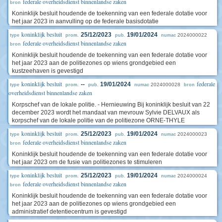
federale overheidsdienst binnenlandse zaken
bron
Koninklijk besluit houdende de toekenning van een federale dotatie voor
het jaar 2023 in aanvulling op de federale basisdotatie
koninklijk besluit
25/12/2023
19/01/2024
2024000022
type
prom.
pub.
numac
federale overheidsdienst binnenlandse zaken
bron
Koninklijk besluit houdende de toekenning van een federale dotatie voor
het jaar 2023 aan de politiezones op wiens grondgebied een
kustzeehaven is gevestigd
koninklijk besluit
federale
--
19/01/2024
2024000028
type
prom.
pub.
numac
bron
overheidsdienst binnenlandse zaken
Korpschef van de lokale politie. - Hernieuwing Bij koninklijk besluit van 22
december 2023 wordt het mandaat van mevrouw Sylvie DELVAUX als
korpschef van de lokale politie van de politiezone ORNE-THYLE
koninklijk besluit
25/12/2023
19/01/2024
2024000023
type
prom.
pub.
numac
federale overheidsdienst binnenlandse zaken
bron
Koninklijk besluit houdende de toekenning van een federale dotatie voor
het jaar 2023 om de fusie van politiezones te stimuleren
koninklijk besluit
25/12/2023
19/01/2024
2024000024
type
prom.
pub.
numac
federale overheidsdienst binnenlandse zaken
bron
Koninklijk besluit houdende de toekenning van een federale dotatie voor
het jaar 2023 aan de politiezones op wiens grondgebied een
administratief detentiecentrum is gevestigd