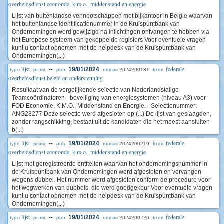
overheidsdienst economie, k.m.o., middenstand en energie
Lijst van buitenlandse vennootschappen met bijkantoor in België waarvan
het buitenlandse identificatienummer in de Kruispuntbank van
Ondernemingen werd gewijzigd na inlichtingen ontvangen te hebben via
het Europese systeem van gekoppelde registers Voor eventuele vragen
kunt u contact opnemen met de helpdesk van de Kruispuntbank van
Ondernemingen(...)
lijst
federale
--
19/01/2024
2024200181
type
prom.
pub.
numac
bron
overheidsdienst beleid en ondersteuning
Resultaat van de vergelijkende selectie van Nederlandstalige
Teamcoördinatoren - beveiliging van energiesystemen (niveau A3) voor
FOD Economie, K.M.O., Middenstand en Energie. - Selectienummer:
ANG23277 Deze selectie werd afgesloten op (...) De lijst van geslaagden,
zonder rangschikking, bestaat uit de kandidaten die het meest aansluiten
b(...)
lijst
federale
--
19/01/2024
2024200219
type
prom.
pub.
numac
bron
overheidsdienst economie, k.m.o., middenstand en energie
Lijst met geregistreerde entiteiten waarvan het ondernemingsnummer in
de Kruispuntbank van Ondernemingen werd afgesloten en vervangen
wegens dubbel. Het nummer werd afgesloten conform de procedure voor
het wegwerken van dubbels, die werd goedgekeur Voor eventuele vragen
kunt u contact opnemen met de helpdesk van de Kruispuntbank van
Ondernemingen(...)
lijst
federale
--
19/01/2024
2024200220
type
prom.
pub.
numac
bron