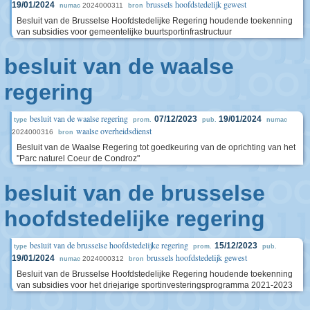
brussels hoofdstedelijk gewest
19/01/2024
2024000311
numac
bron
Besluit van de Brusselse Hoofdstedelijke Regering houdende toekenning
van subsidies voor gemeentelijke buurtsportinfrastructuur
besluit van de waalse
regering
besluit van de waalse regering
07/12/2023
19/01/2024
type
prom.
pub.
numac
waalse overheidsdienst
2024000316
bron
Besluit van de Waalse Regering tot goedkeuring van de oprichting van het
"Parc naturel Coeur de Condroz"
besluit van de brusselse
hoofdstedelijke regering
besluit van de brusselse hoofdstedelijke regering
15/12/2023
type
prom.
pub.
brussels hoofdstedelijk gewest
19/01/2024
2024000312
numac
bron
Besluit van de Brusselse Hoofdstedelijke Regering houdende toekenning
van subsidies voor het driejarige sportinvesteringsprogramma 2021-2023