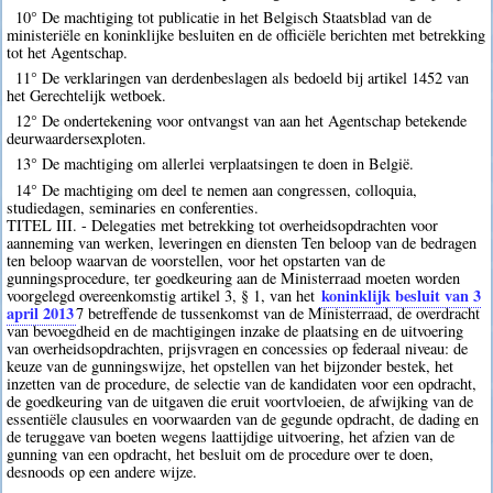
10° De machtiging tot publicatie in het Belgisch Staatsblad van de
ministeriële en koninklijke besluiten en de officiële berichten met betrekking
tot het Agentschap.
11° De verklaringen van derdenbeslagen als bedoeld bij artikel 1452 van
het Gerechtelijk wetboek.
12° De ondertekening voor ontvangst van aan het Agentschap betekende
deurwaardersexploten.
13° De machtiging om allerlei verplaatsingen te doen in België.
14° De machtiging om deel te nemen aan congressen, colloquia,
studiedagen, seminaries en conferenties.
TITEL III. - Delegaties met betrekking tot overheidsopdrachten voor
aanneming van werken, leveringen en diensten Ten beloop van de bedragen
ten beloop waarvan de voorstellen, voor het opstarten van de
gunningsprocedure, ter goedkeuring aan de Ministerraad moeten worden
koninklijk besluit van 3
voorgelegd overeenkomstig artikel 3, § 1, van het
april 2013
7
betreffende de tussenkomst van de Ministerraad, de overdracht
van bevoegdheid en de machtigingen inzake de plaatsing en de uitvoering
van overheidsopdrachten, prijsvragen en concessies op federaal niveau: de
keuze van de gunningswijze, het opstellen van het bijzonder bestek, het
inzetten van de procedure, de selectie van de kandidaten voor een opdracht,
de goedkeuring van de uitgaven die eruit voortvloeien, de afwijking van de
essentiële clausules en voorwaarden van de gegunde opdracht, de dading en
de teruggave van boeten wegens laattijdige uitvoering, het afzien van de
gunning van een opdracht, het besluit om de procedure over te doen,
desnoods op een andere wijze.