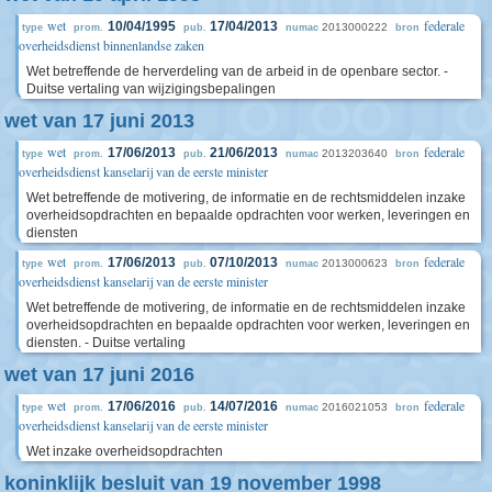
wet
federale
10/04/1995
17/04/2013
2013000222
type
prom.
pub.
numac
bron
overheidsdienst binnenlandse zaken
Wet betreffende de herverdeling van de arbeid in de openbare sector. -
Duitse vertaling van wijzigingsbepalingen
wet van 17 juni 2013
wet
federale
17/06/2013
21/06/2013
2013203640
type
prom.
pub.
numac
bron
overheidsdienst kanselarij van de eerste minister
Wet betreffende de motivering, de informatie en de rechtsmiddelen inzake
overheidsopdrachten en bepaalde opdrachten voor werken, leveringen en
diensten
wet
federale
17/06/2013
07/10/2013
2013000623
type
prom.
pub.
numac
bron
overheidsdienst kanselarij van de eerste minister
Wet betreffende de motivering, de informatie en de rechtsmiddelen inzake
overheidsopdrachten en bepaalde opdrachten voor werken, leveringen en
diensten. - Duitse vertaling
wet van 17 juni 2016
wet
federale
17/06/2016
14/07/2016
2016021053
type
prom.
pub.
numac
bron
overheidsdienst kanselarij van de eerste minister
Wet inzake overheidsopdrachten
koninklijk besluit van 19 november 1998