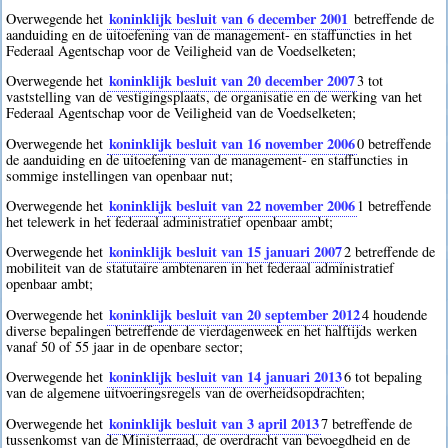
koninklijk besluit van 6 december 2001
Overwegende het
betreffende de
aanduiding en de uitoefening van de management- en staffuncties in het
Federaal Agentschap voor de Veiligheid van de Voedselketen;
koninklijk besluit van 20 december 2007
Overwegende het
3
tot
vaststelling van de vestigingsplaats, de organisatie en de werking van het
Federaal Agentschap voor de Veiligheid van de Voedselketen;
koninklijk besluit van 16 november 2006
Overwegende het
0
betreffende
de aanduiding en de uitoefening van de management- en staffuncties in
sommige instellingen van openbaar nut;
koninklijk besluit van 22 november 2006
Overwegende het
1
betreffende
het telewerk in het federaal administratief openbaar ambt;
koninklijk besluit van 15 januari 2007
Overwegende het
2
betreffende de
mobiliteit van de statutaire ambtenaren in het federaal administratief
openbaar ambt;
koninklijk besluit van 20 september 2012
Overwegende het
4
houdende
diverse bepalingen betreffende de vierdagenweek en het halftijds werken
vanaf 50 of 55 jaar in de openbare sector;
koninklijk besluit van 14 januari 2013
Overwegende het
6
tot bepaling
van de algemene uitvoeringsregels van de overheidsopdrachten;
koninklijk besluit van 3 april 2013
Overwegende het
7
betreffende de
tussenkomst van de Ministerraad, de overdracht van bevoegdheid en de