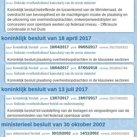
federale overheidsdienst kanselarij van de eerste minister
bron
Koninklijk besluit betreffende de tussenkomst van de Ministerraad, de
overdracht van bevoegdheid en de machtigingen inzake de plaatsing en
de uitvoering van overheidsopdrachten, ontwerpenwedstrijden en
concessies voor openbare werken op federaal niveau. - Officieuze
coördinatie in het Duits
koninklijk besluit van 18 april 2017
koninklijk besluit
18/04/2017
09/05/2017
2017020322
type
prom.
pub.
numac
federale overheidsdienst kanselarij van de eerste minister
bron
Koninklijk besluit plaatsing overheidsopdrachten in de klassieke sectoren
koninklijk besluit
18/04/2017
07/05/2018
2018011794
type
prom.
pub.
numac
federale overheidsdienst kanselarij van de eerste minister
bron
Koninklijk besluit plaatsing overheidsopdrachten in de klassieke sectoren
koninklijk besluit van 13 juli 2017
koninklijk besluit
13/07/2017
19/07/2017
2017040352
type
prom.
pub.
numac
federale overheidsdienst beleid en ondersteuning
bron
Koninklijk besluit tot vaststelling van de toelagen en vergoedingen van de
personeelsleden van het federaal openbaar ambt
ministerieel besluit van 30 oktober 2002
ministerieel besluit
30/10/2002
14/11/2002
2002022920
type
prom.
pub.
numac