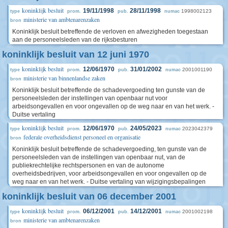
koninklijk besluit
19/11/1998
28/11/1998
1998002123
type
prom.
pub.
numac
ministerie van ambtenarenzaken
bron
Koninklijk besluit betreffende de verloven en afwezigheden toegestaan
aan de personeelsleden van de rijksbesturen
koninklijk besluit van 12 juni 1970
koninklijk besluit
12/06/1970
31/01/2002
2001001190
type
prom.
pub.
numac
ministerie van binnenlandse zaken
bron
Koninklijk besluit betreffende de schadevergoeding ten gunste van de
personeelsleden der instellingen van openbaar nut voor
arbeidsongevallen en voor ongevallen op de weg naar en van het werk. -
Duitse vertaling
koninklijk besluit
12/06/1970
24/05/2023
2023042379
type
prom.
pub.
numac
federale overheidsdienst personeel en organisatie
bron
Koninklijk besluit betreffende de schadevergoeding, ten gunste van de
personeelsleden van de instellingen van openbaar nut, van de
publiekrechtelijke rechtspersonen en van de autonome
overheidsbedrijven, voor arbeidsongevallen en voor ongevallen op de
weg naar en van het werk. - Duitse vertaling van wijzigingsbepalingen
koninklijk besluit van 06 december 2001
koninklijk besluit
06/12/2001
14/12/2001
2001002198
type
prom.
pub.
numac
ministerie van ambtenarenzaken
bron