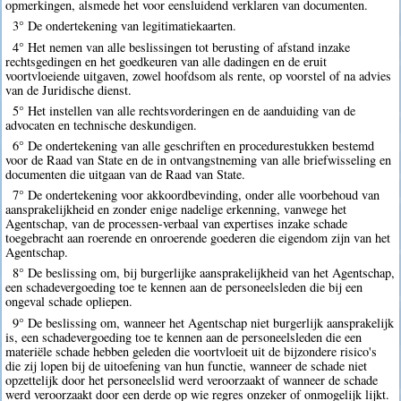
opmerkingen, alsmede het voor eensluidend verklaren van documenten.
3° De ondertekening van legitimatiekaarten.
4° Het nemen van alle beslissingen tot berusting of afstand inzake
rechtsgedingen en het goedkeuren van alle dadingen en de eruit
voortvloeiende uitgaven, zowel hoofdsom als rente, op voorstel of na advies
van de Juridische dienst.
5° Het instellen van alle rechtsvorderingen en de aanduiding van de
advocaten en technische deskundigen.
6° De ondertekening van alle geschriften en procedurestukken bestemd
voor de Raad van State en de in ontvangstneming van alle briefwisseling en
documenten die uitgaan van de Raad van State.
7° De ondertekening voor akkoordbevinding, onder alle voorbehoud van
aansprakelijkheid en zonder enige nadelige erkenning, vanwege het
Agentschap, van de processen-verbaal van expertises inzake schade
toegebracht aan roerende en onroerende goederen die eigendom zijn van het
Agentschap.
8° De beslissing om, bij burgerlijke aansprakelijkheid van het Agentschap,
een schadevergoeding toe te kennen aan de personeelsleden die bij een
ongeval schade opliepen.
9° De beslissing om, wanneer het Agentschap niet burgerlijk aansprakelijk
is, een schadevergoeding toe te kennen aan de personeelsleden die een
materiële schade hebben geleden die voortvloeit uit de bijzondere risico's
die zij lopen bij de uitoefening van hun functie, wanneer de schade niet
opzettelijk door het personeelslid werd veroorzaakt of wanneer de schade
werd veroorzaakt door een derde op wie regres onzeker of onmogelijk lijkt.