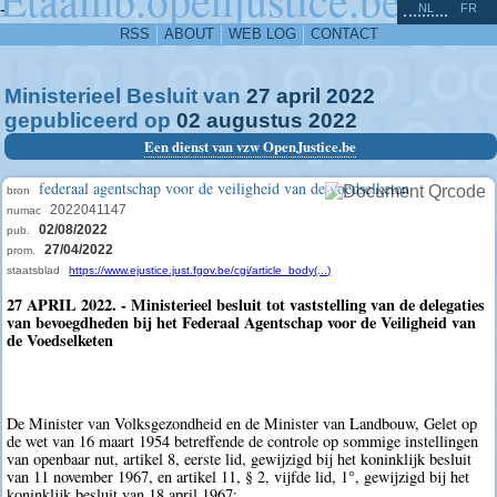
^
-
NL
FR
RSS
ABOUT
WEB LOG
CONTACT
Ministerieel Besluit van
27
april
2022
gepubliceerd op
02
augustus
2022
Een dienst van vzw OpenJustice.be
federaal agentschap voor de veiligheid van de voedselketen
bron
2022041147
numac
02/08/2022
pub.
27/04/2022
prom.
staatsblad
https://www.ejustice.just.fgov.be/cgi/article_body(...)
27 APRIL 2022. - Ministerieel besluit tot vaststelling van de delegaties
van bevoegdheden bij het Federaal Agentschap voor de Veiligheid van
de Voedselketen
De Minister van Volksgezondheid en de Minister van Landbouw, Gelet op
de wet van 16 maart 1954 betreffende de controle op sommige instellingen
van openbaar nut, artikel 8, eerste lid, gewijzigd bij het koninklijk besluit
van 11 november 1967, en artikel 11, § 2, vijfde lid, 1°, gewijzigd bij het
koninklijk besluit van 18 april 1967;