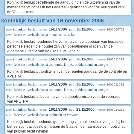
Koninklijk besluit betreffende de aanduiding en de uitoefening van de
managementfuncties in het Federaal Agentschap voor de Veiligheid van
de Voedselketen
koninklijk besluit van 16 november 2006
koninklijk besluit
16/11/2006
30/11/2006
2006000701
type
prom.
pub.
numac
federale overheidsdienst binnenlandse zaken
bron
Koninklijk besluit houdende hervorming van de loopbaan van bepaalde
personeelsleden die houder zijn van operationele graden van de
Algemene Directie van de Civiele Veiligheid
koninklijk besluit
16/11/2006
30/11/2006
2006011524
type
prom.
pub.
numac
federale overheidsdienst economie, k.m.o., middenstand en energie
bron
Koninklijk besluit tot vaststellen van de regelen aangaande de controle op
APETRA
koninklijk besluit
16/11/2006
30/11/2006
2006011523
type
prom.
pub.
numac
federale overheidsdienst economie, k.m.o., middenstand en energie
bron
Koninklijk besluit tot bepaling van de depotvereisten voor de voorraden
van APETRA
koninklijk besluit
16/11/2006
29/11/2006
2006014262
type
prom.
pub.
numac
federale overheidsdienst mobiliteit en vervoer
bron
Koninklijk besluit houdende goedkeuring van het eerste bijvoegsel bij het
beheerscontract gesloten tussen de Staat en de naamloze vennootschap
van publiek recht Infrabel