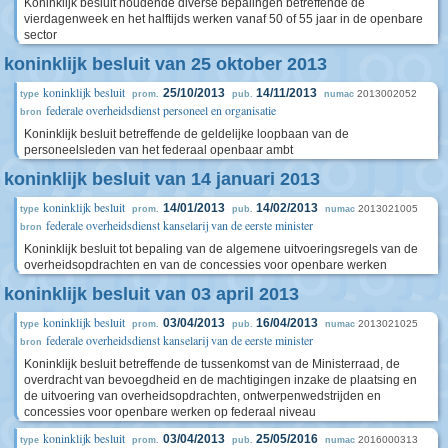
Koninklijk besluit houdende diverse bepalingen betreffende de
vierdagenweek en het halftijds werken vanaf 50 of 55 jaar in de openbare
sector
koninklijk besluit van 25 oktober 2013
koninklijk besluit
25/10/2013
14/11/2013
2013002052
type
prom.
pub.
numac
federale overheidsdienst personeel en organisatie
bron
Koninklijk besluit betreffende de geldelijke loopbaan van de
personeelsleden van het federaal openbaar ambt
koninklijk besluit van 14 januari 2013
koninklijk besluit
14/01/2013
14/02/2013
2013021005
type
prom.
pub.
numac
federale overheidsdienst kanselarij van de eerste minister
bron
Koninklijk besluit tot bepaling van de algemene uitvoeringsregels van de
overheidsopdrachten en van de concessies voor openbare werken
koninklijk besluit van 03 april 2013
koninklijk besluit
03/04/2013
16/04/2013
2013021025
type
prom.
pub.
numac
federale overheidsdienst kanselarij van de eerste minister
bron
Koninklijk besluit betreffende de tussenkomst van de Ministerraad, de
overdracht van bevoegdheid en de machtigingen inzake de plaatsing en
de uitvoering van overheidsopdrachten, ontwerpenwedstrijden en
concessies voor openbare werken op federaal niveau
koninklijk besluit
03/04/2013
25/05/2016
2016000313
type
prom.
pub.
numac