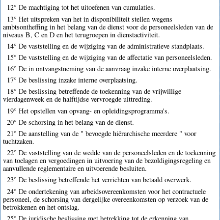
12° De machtiging tot het uitoefenen van cumulaties.
13° Het uitspreken van het in disponibiliteit stellen wegens
ambtsontheffing in het belang van de dienst voor de personeelsleden van de
niveaus B, C en D en het terugroepen in dienstactiviteit.
14° De vaststelling en de wijziging van de administratieve standplaats.
15° De vaststelling en de wijziging van de affectatie van personeelsleden.
16° De in ontvangstneming van de aanvraag inzake interne overplaatsing.
17° De beslissing inzake interne overplaatsing.
18° De beslissing betreffende de toekenning van de vrijwillige
vierdagenweek en de halftijdse vervroegde uittreding.
19° Het opstellen van opvang- en opleidingsprogramma's.
20° De schorsing in het belang van de dienst.
21° De aanstelling van de " bevoegde hiërarchische meerdere " voor
tuchtzaken.
22° De vaststelling van de wedde van de personeelsleden en de toekenning
van toelagen en vergoedingen in uitvoering van de bezoldigingsregeling en
aanvullende reglementaire en uitvoerende besluiten.
23° De beslissing betreffende het verrichten van betaald overwerk.
24° De ondertekening van arbeidsovereenkomsten voor het contractuele
personeel, de schorsing van dergelijke overeenkomsten op verzoek van de
betrokkenen en het ontslag.
25° De juridische beslissing met betrekking tot de erkenning van