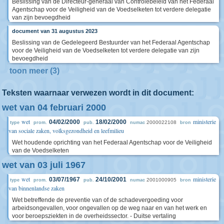
Beslissing van de Directeur-generaal van Controlebeleid van het Federaal
Agentschap voor de Veiligheid van de Voedselketen tot verdere delegatie
van zijn bevoegdheid
document van 31 augustus 2023
Beslissing van de Gedelegeerd Bestuurder van het Federaal Agentschap
voor de Veiligheid van de Voedselketen tot verdere delegatie van zijn
bevoegdheid
toon meer (3)
Teksten waarnaar verwezen wordt in dit document:
wet van 04 februari 2000
wet
ministerie
04/02/2000
18/02/2000
2000022108
type
prom.
pub.
numac
bron
van sociale zaken, volksgezondheid en leefmilieu
Wet houdende oprichting van het Federaal Agentschap voor de Veiligheid
van de Voedselketen
wet van 03 juli 1967
wet
ministerie
03/07/1967
24/10/2001
2001000905
type
prom.
pub.
numac
bron
van binnenlandse zaken
Wet betreffende de preventie van of de schadevergoeding voor
arbeidsongevallen, voor ongevallen op de weg naar en van het werk en
voor beroepsziekten in de overheidssector. - Duitse vertaling