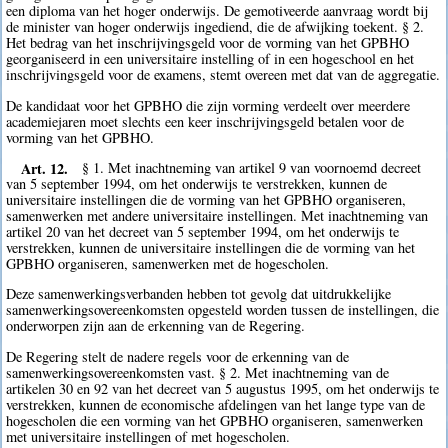
een diploma van het hoger onderwijs. De gemotiveerde aanvraag wordt bij
de minister van hoger onderwijs ingediend, die de afwijking toekent. § 2.
Het bedrag van het inschrijvingsgeld voor de vorming van het GPBHO
georganiseerd in een universitaire instelling of in een hogeschool en het
inschrijvingsgeld voor de examens, stemt overeen met dat van de aggregatie.
De kandidaat voor het GPBHO die zijn vorming verdeelt over meerdere
academiejaren moet slechts een keer inschrijvingsgeld betalen voor de
vorming van het GPBHO.
Art. 12.
§ 1. Met inachtneming van artikel 9 van voornoemd decreet
van 5 september 1994, om het onderwijs te verstrekken, kunnen de
universitaire instellingen die de vorming van het GPBHO organiseren,
samenwerken met andere universitaire instellingen. Met inachtneming van
artikel 20 van het decreet van 5 september 1994, om het onderwijs te
verstrekken, kunnen de universitaire instellingen die de vorming van het
GPBHO organiseren, samenwerken met de hogescholen.
Deze samenwerkingsverbanden hebben tot gevolg dat uitdrukkelijke
samenwerkingsovereenkomsten opgesteld worden tussen de instellingen, die
onderworpen zijn aan de erkenning van de Regering.
De Regering stelt de nadere regels voor de erkenning van de
samenwerkingsovereenkomsten vast. § 2. Met inachtneming van de
artikelen 30 en 92 van het decreet van 5 augustus 1995, om het onderwijs te
verstrekken, kunnen de economische afdelingen van het lange type van de
hogescholen die een vorming van het GPBHO organiseren, samenwerken
met universitaire instellingen of met hogescholen.