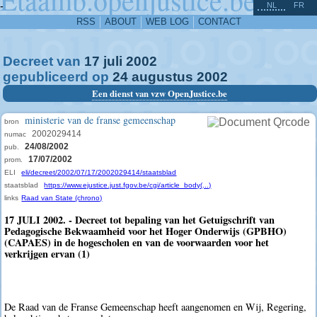
^
-
NL
FR
RSS
ABOUT
WEB LOG
CONTACT
Decreet van
17
juli
2002
gepubliceerd op
24
augustus
2002
Een dienst van vzw OpenJustice.be
ministerie van de franse gemeenschap
bron
2002029414
numac
24/08/2002
pub.
17/07/2002
prom.
ELI
eli/decreet/2002/07/17/2002029414/staatsblad
staatsblad
https://www.ejustice.just.fgov.be/cgi/article_body(...)
links
Raad van State (chrono)
17 JULI 2002. - Decreet tot bepaling van het Getuigschrift van
Pedagogische Bekwaamheid voor het Hoger Onderwijs (GPBHO)
(CAPAES) in de hogescholen en van de voorwaarden voor het
verkrijgen ervan (1)
De Raad van de Franse Gemeenschap heeft aangenomen en Wij, Regering,