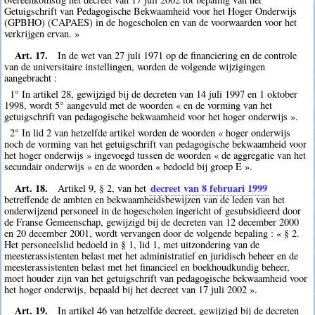
Getuigschrift van Pedagogische Bekwaamheid voor het Hoger Onderwijs
(GPBHO) (CAPAES) in de hogescholen en van de voorwaarden voor het
verkrijgen ervan. »
Art. 17.
In de wet van 27 juli 1971 op de financiering en de controle
van de universitaire instellingen, worden de volgende wijzigingen
aangebracht :
1° In artikel 28, gewijzigd bij de decreten van 14 juli 1997 en 1 oktober
1998, wordt 5° aangevuld met de woorden « en de vorming van het
getuigschrift van pedagogische bekwaamheid voor het hoger onderwijs ».
2° In lid 2 van hetzelfde artikel worden de woorden « hoger onderwijs
noch de vorming van het getuigschrift van pedagogische bekwaamheid voor
het hoger onderwijs » ingevoegd tussen de woorden « de aggregatie van het
secundair onderwijs » en de woorden « bedoeld bij groep E ».
Art. 18.
decreet van 8 februari 1999
Artikel 9, § 2, van het
betreffende de ambten en bekwaamheidsbewijzen van de leden van het
onderwijzend personeel in de hogescholen ingericht of gesubsidieerd door
de Franse Gemeenschap, gewijzigd bij de decreten van 12 december 2000
en 20 december 2001, wordt vervangen door de volgende bepaling : « § 2.
Het personeelslid bedoeld in § 1, lid 1, met uitzondering van de
meesterassistenten belast met het administratief en juridisch beheer en de
meesterassistenten belast met het financieel en boekhoudkundig beheer,
moet houder zijn van het getuigschrift van pedagogische bekwaamheid voor
het hoger onderwijs, bepaald bij het decreet van 17 juli 2002 ».
Art. 19.
In artikel 46 van hetzelfde decreet, gewijzigd bij de decreten