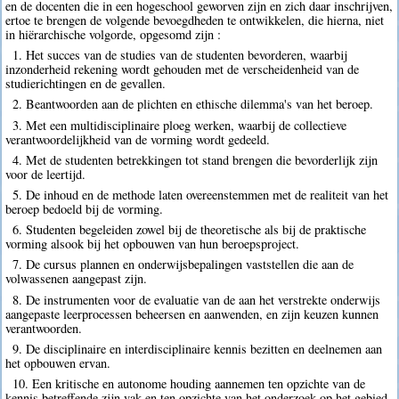
en de docenten die in een hogeschool geworven zijn en zich daar inschrijven,
ertoe te brengen de volgende bevoegdheden te ontwikkelen, die hierna, niet
in hiërarchische volgorde, opgesomd zijn :
1. Het succes van de studies van de studenten bevorderen, waarbij
inzonderheid rekening wordt gehouden met de verscheidenheid van de
studierichtingen en de gevallen.
2. Beantwoorden aan de plichten en ethische dilemma's van het beroep.
3. Met een multidisciplinaire ploeg werken, waarbij de collectieve
verantwoordelijkheid van de vorming wordt gedeeld.
4. Met de studenten betrekkingen tot stand brengen die bevorderlijk zijn
voor de leertijd.
5. De inhoud en de methode laten overeenstemmen met de realiteit van het
beroep bedoeld bij de vorming.
6. Studenten begeleiden zowel bij de theoretische als bij de praktische
vorming alsook bij het opbouwen van hun beroepsproject.
7. De cursus plannen en onderwijsbepalingen vaststellen die aan de
volwassenen aangepast zijn.
8. De instrumenten voor de evaluatie van de aan het verstrekte onderwijs
aangepaste leerprocessen beheersen en aanwenden, en zijn keuzen kunnen
verantwoorden.
9. De disciplinaire en interdisciplinaire kennis bezitten en deelnemen aan
het opbouwen ervan.
10. Een kritische en autonome houding aannemen ten opzichte van de
kennis betreffende zijn vak en ten opzichte van het onderzoek op het gebied