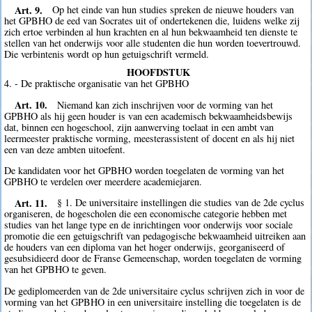
Art. 9.
Op het einde van hun studies spreken de nieuwe houders van
het GPBHO de eed van Socrates uit of ondertekenen die, luidens welke zij
zich ertoe verbinden al hun krachten en al hun bekwaamheid ten dienste te
stellen van het onderwijs voor alle studenten die hun worden toevertrouwd.
Die verbintenis wordt op hun getuigschrift vermeld.
HOOFDSTUK
4. - De praktische organisatie van het GPBHO
Art. 10.
Niemand kan zich inschrijven voor de vorming van het
GPBHO als hij geen houder is van een academisch bekwaamheidsbewijs
dat, binnen een hogeschool, zijn aanwerving toelaat in een ambt van
leermeester praktische vorming, meesterassistent of docent en als hij niet
een van deze ambten uitoefent.
De kandidaten voor het GPBHO worden toegelaten de vorming van het
GPBHO te verdelen over meerdere academiejaren.
Art. 11.
§ 1. De universitaire instellingen die studies van de 2de cyclus
organiseren, de hogescholen die een economische categorie hebben met
studies van het lange type en de inrichtingen voor onderwijs voor sociale
promotie die een getuigschrift van pedagogische bekwaamheid uitreiken aan
de houders van een diploma van het hoger onderwijs, georganiseerd of
gesubsidieerd door de Franse Gemeenschap, worden toegelaten de vorming
van het GPBHO te geven.
De gediplomeerden van de 2de universitaire cyclus schrijven zich in voor de
vorming van het GPBHO in een universitaire instelling die toegelaten is de