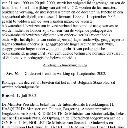
van 31 mei 1999 en 20 juli 2000, wordt het volgend lid ingevoegd tussen de
leden 2 en 3 : « In afwijking van artikel 9, § 2, worden de leermeesters
praktische vorming, de meesterassistenten en de docenten in functie in een
hogeschool als tijdelijken tussen 1 februari 1999 en 1 september 2002
geacht te voldoen aan de voorwaarden inzake de vereiste
bekwaamheidsbewijzen om in vast verband benoemd of aangeworven te
worden indien ze houder zijn van een van de volgende pedagogische
bekwaamheidsbewijzen : diploma van onderwijzer(es) voorschools
onderwijs, het diploma van onderwijzer(es) lager onderwijs, geaggregeerde
lager secundair onderwijs, geaggregeerde hoger secundair onderwijs,
geaggregeerde hoger onderwijs, getuigschrift van pedagogische
bekwaamheid, getuigschrift van gemiddelde technische normale cursussen
of diploma van pedagogische bekwaamheid. »
Afdeling 3. - Inwerkingtreding
Art. 20.
Dit decreet treedt in werking op 1 september 2002.
Kondigen dit decreet af, bevelen dat het in het Belgisch Staatsblad zal
worden bekendgemaakt.
Brussel, 17 juli 2002.
De Minister-President, belast met de Internationale Betrekkingen, H.
HASQUIN De Minister van Cultuur, Begroting, Ambtenarenzaken,
Jeugdzaken en Sport, R. DEMOTTE De Minister van Kinderwelzijn, belast
met het Basisonderwijs, de Opvang en de Opdrachten toegewezen aan de «
O.N.E. », J.-M. NOLLET De Minister van Secundair Onderwijs en
Buitengewoon Onderwijs, P. HAZETTE De Minister van Hoger Onderwijs,