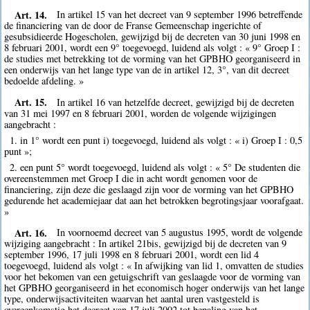
Art. 14.
In artikel 15 van het decreet van 9 september 1996 betreffende
de financiering van de door de Franse Gemeenschap ingerichte of
gesubsidieerde Hogescholen, gewijzigd bij de decreten van 30 juni 1998 en
8 februari 2001, wordt een 9° toegevoegd, luidend als volgt : « 9° Groep I :
de studies met betrekking tot de vorming van het GPBHO georganiseerd in
een onderwijs van het lange type van de in artikel 12, 3°, van dit decreet
bedoelde afdeling. »
Art. 15.
In artikel 16 van hetzelfde decreet, gewijzigd bij de decreten
van 31 mei 1997 en 8 februari 2001, worden de volgende wijzigingen
aangebracht :
1. in 1° wordt een punt i) toegevoegd, luidend als volgt : « i) Groep I : 0,5
punt »;
2. een punt 5° wordt toegevoegd, luidend als volgt : « 5° De studenten die
overeenstemmen met Groep I die in acht wordt genomen voor de
financiering, zijn deze die geslaagd zijn voor de vorming van het GPBHO
gedurende het academiejaar dat aan het betrokken begrotingsjaar voorafgaat.
»
Art. 16.
In voornoemd decreet van 5 augustus 1995, wordt de volgende
wijziging aangebracht : In artikel 21bis, gewijzigd bij de decreten van 9
september 1996, 17 juli 1998 en 8 februari 2001, wordt een lid 4
toegevoegd, luidend als volgt : « In afwijking van lid 1, omvatten de studies
voor het bekomen van een getuigschrift van geslaagde voor de vorming van
het GPBHO georganiseerd in het economisch hoger onderwijs van het lange
type, onderwijsactiviteiten waarvan het aantal uren vastgesteld is
overeenkomstig het decreet van 17 juli 2002 tot bepaling van het