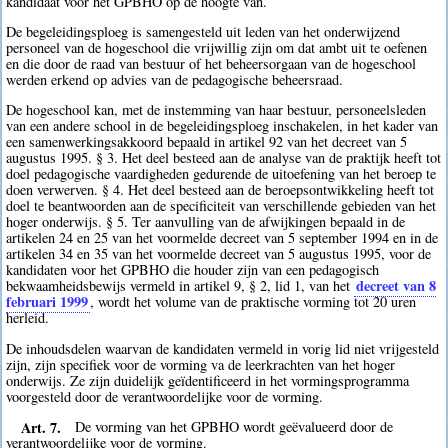
kandidaat voor het GPBHO op de hoogte van.
De begeleidingsploeg is samengesteld uit leden van het onderwijzend
personeel van de hogeschool die vrijwillig zijn om dat ambt uit te oefenen
en die door de raad van bestuur of het beheersorgaan van de hogeschool
werden erkend op advies van de pedagogische beheersraad.
De hogeschool kan, met de instemming van haar bestuur, personeelsleden
van een andere school in de begeleidingsploeg inschakelen, in het kader van
een samenwerkingsakkoord bepaald in artikel 92 van het decreet van 5
augustus 1995. § 3. Het deel besteed aan de analyse van de praktijk heeft tot
doel pedagogische vaardigheden gedurende de uitoefening van het beroep te
doen verwerven. § 4. Het deel besteed aan de beroepsontwikkeling heeft tot
doel te beantwoorden aan de specificiteit van verschillende gebieden van het
hoger onderwijs. § 5. Ter aanvulling van de afwijkingen bepaald in de
artikelen 24 en 25 van het voormelde decreet van 5 september 1994 en in de
artikelen 34 en 35 van het voormelde decreet van 5 augustus 1995, voor de
kandidaten voor het GPBHO die houder zijn van een pedagogisch
decreet van 8
bekwaamheidsbewijs vermeld in artikel 9, § 2, lid 1, van het
februari 1999
, wordt het volume van de praktische vorming tot 20 uren
herleid.
De inhoudsdelen waarvan de kandidaten vermeld in vorig lid niet vrijgesteld
zijn, zijn specifiek voor de vorming va de leerkrachten van het hoger
onderwijs. Ze zijn duidelijk geïdentificeerd in het vormingsprogramma
voorgesteld door de verantwoordelijke voor de vorming.
Art. 7.
De vorming van het GPBHO wordt geëvalueerd door de
verantwoordelijke voor de vorming.