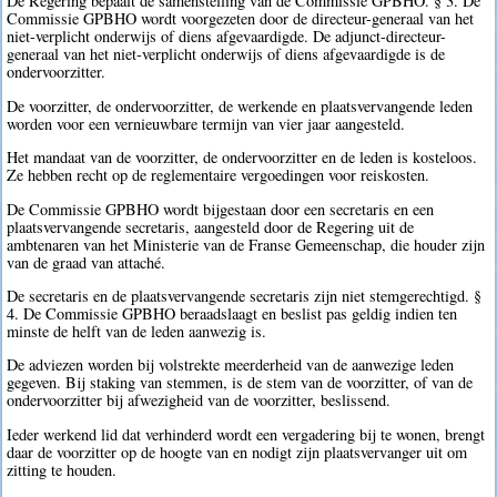
De Regering bepaalt de samenstelling van de Commissie GPBHO. § 3. De
Commissie GPBHO wordt voorgezeten door de directeur-generaal van het
niet-verplicht onderwijs of diens afgevaardigde. De adjunct-directeur-
generaal van het niet-verplicht onderwijs of diens afgevaardigde is de
ondervoorzitter.
De voorzitter, de ondervoorzitter, de werkende en plaatsvervangende leden
worden voor een vernieuwbare termijn van vier jaar aangesteld.
Het mandaat van de voorzitter, de ondervoorzitter en de leden is kosteloos.
Ze hebben recht op de reglementaire vergoedingen voor reiskosten.
De Commissie GPBHO wordt bijgestaan door een secretaris en een
plaatsvervangende secretaris, aangesteld door de Regering uit de
ambtenaren van het Ministerie van de Franse Gemeenschap, die houder zijn
van de graad van attaché.
De secretaris en de plaatsvervangende secretaris zijn niet stemgerechtigd. §
4. De Commissie GPBHO beraadslaagt en beslist pas geldig indien ten
minste de helft van de leden aanwezig is.
De adviezen worden bij volstrekte meerderheid van de aanwezige leden
gegeven. Bij staking van stemmen, is de stem van de voorzitter, of van de
ondervoorzitter bij afwezigheid van de voorzitter, beslissend.
Ieder werkend lid dat verhinderd wordt een vergadering bij te wonen, brengt
daar de voorzitter op de hoogte van en nodigt zijn plaatsvervanger uit om
zitting te houden.