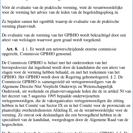
Vóór de evaluatie van de praktische vorming, wint de verantwoordelijke
voor de vorming het advies van de leden van de begeleidingsploeg in.
Ze bepalen samen het ogenblik waarop de evaluatie van de praktische
vorming plaatsvindt.
De evaluatie van de vorming van het GPBHO wordt bekrachtigd door een
attest van welslagen waarvoor geen graad wordt toegekend.
Art. 8.
§ 1. Er wordt een netoverschrijdende externe commissie
opgericht, Commissie GPBHO genoemd.
De Commissie GPBHO is belast met het onderzoeken van het
beroepsdossier dat ingediend wordt door de kandidaten die een attest van
slagen voor de vorming hebben behaald, en met het toekennen van het
GPBHO. Het GPBHO wordt door de Regering gehomologeerd. § 2. De
Commissie GPBHO is samengesteld uit vertegenwoordigers van de
Algemene Directie Niet Verplicht Onderwijs en Wetenschappelijk
Onderzoek, uit werkende en plaatsvervangende leden die de in artikel 50 van
het decreet van 5 augustus 1995 bepaalde onderwijsnetten
vertegenwoordigen, die de vakorganisaties vertegenwoordigen die zitting
hebben in het Comité van Sector IX en in het Comité voor de provinciale en
plaatselijke overheidsdiensten Afdeling II, en de verantwoordelijke voor de
vorming. Ze omvat ook deskundigen die een bevoegdheid hebben in de
specialiteit van de kandidaat, voorgedragen door de Algemene Raad van de
hogescholen.