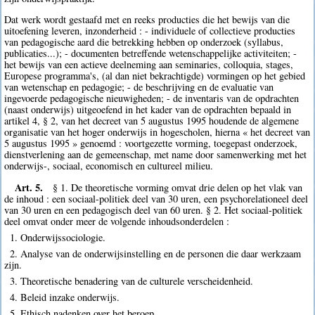
Dat werk wordt gestaafd met en reeks producties die het bewijs van die
uitoefening leveren, inzonderheid : - individuele of collectieve producties
van pedagogische aard die betrekking hebben op onderzoek (syllabus,
publicaties...); - documenten betreffende wetenschappelijke activiteiten; -
het bewijs van een actieve deelneming aan seminaries, colloquia, stages,
Europese programma's, (al dan niet bekrachtigde) vormingen op het gebied
van wetenschap en pedagogie; - de beschrijving en de evaluatie van
ingevoerde pedagogische nieuwigheden; - de inventaris van de opdrachten
(naast onderwijs) uitgeoefend in het kader van de opdrachten bepaald in
artikel 4, § 2, van het decreet van 5 augustus 1995 houdende de algemene
organisatie van het hoger onderwijs in hogescholen, hierna « het decreet van
5 augustus 1995 » genoemd : voortgezette vorming, toegepast onderzoek,
dienstverlening aan de gemeenschap, met name door samenwerking met het
onderwijs-, sociaal, economisch en cultureel milieu.
Art. 5.
§ 1. De theoretische vorming omvat drie delen op het vlak van
de inhoud : een sociaal-politiek deel van 30 uren, een psychorelationeel deel
van 30 uren en een pedagogisch deel van 60 uren. § 2. Het sociaal-politiek
deel omvat onder meer de volgende inhoudsonderdelen :
1. Onderwijssociologie.
2. Analyse van de onderwijsinstelling en de personen die daar werkzaam
zijn.
3. Theoretische benadering van de culturele verscheidenheid.
4. Beleid inzake onderwijs.
5. Ethisch nadenken over het beroep.