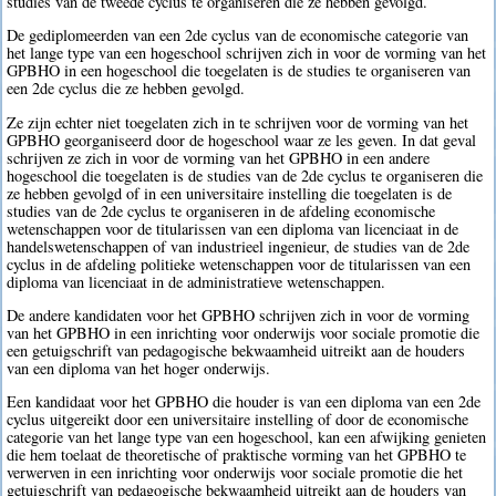
studies van de tweede cyclus te organiseren die ze hebben gevolgd.
De gediplomeerden van een 2de cyclus van de economische categorie van
het lange type van een hogeschool schrijven zich in voor de vorming van het
GPBHO in een hogeschool die toegelaten is de studies te organiseren van
een 2de cyclus die ze hebben gevolgd.
Ze zijn echter niet toegelaten zich in te schrijven voor de vorming van het
GPBHO georganiseerd door de hogeschool waar ze les geven. In dat geval
schrijven ze zich in voor de vorming van het GPBHO in een andere
hogeschool die toegelaten is de studies van de 2de cyclus te organiseren die
ze hebben gevolgd of in een universitaire instelling die toegelaten is de
studies van de 2de cyclus te organiseren in de afdeling economische
wetenschappen voor de titularissen van een diploma van licenciaat in de
handelswetenschappen of van industrieel ingenieur, de studies van de 2de
cyclus in de afdeling politieke wetenschappen voor de titularissen van een
diploma van licenciaat in de administratieve wetenschappen.
De andere kandidaten voor het GPBHO schrijven zich in voor de vorming
van het GPBHO in een inrichting voor onderwijs voor sociale promotie die
een getuigschrift van pedagogische bekwaamheid uitreikt aan de houders
van een diploma van het hoger onderwijs.
Een kandidaat voor het GPBHO die houder is van een diploma van een 2de
cyclus uitgereikt door een universitaire instelling of door de economische
categorie van het lange type van een hogeschool, kan een afwijking genieten
die hem toelaat de theoretische of praktische vorming van het GPBHO te
verwerven in een inrichting voor onderwijs voor sociale promotie die het
getuigschrift van pedagogische bekwaamheid uitreikt aan de houders van