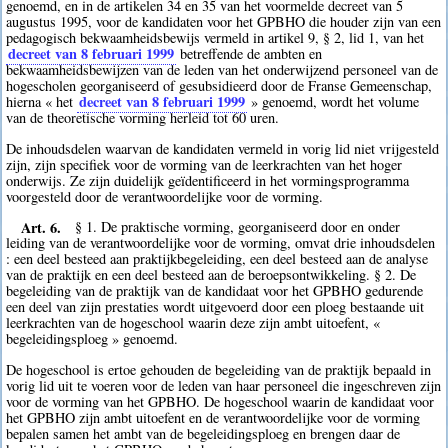
genoemd, en in de artikelen 34 en 35 van het voormelde decreet van 5
augustus 1995, voor de kandidaten voor het GPBHO die houder zijn van een
pedagogisch bekwaamheidsbewijs vermeld in artikel 9, § 2, lid 1, van het
decreet van 8 februari 1999
betreffende de ambten en
bekwaamheidsbewijzen van de leden van het onderwijzend personeel van de
hogescholen georganiseerd of gesubsidieerd door de Franse Gemeenschap,
decreet van 8 februari 1999
hierna « het
» genoemd, wordt het volume
van de theoretische vorming herleid tot 60 uren.
De inhoudsdelen waarvan de kandidaten vermeld in vorig lid niet vrijgesteld
zijn, zijn specifiek voor de vorming van de leerkrachten van het hoger
onderwijs. Ze zijn duidelijk geïdentificeerd in het vormingsprogramma
voorgesteld door de verantwoordelijke voor de vorming.
Art. 6.
§ 1. De praktische vorming, georganiseerd door en onder
leiding van de verantwoordelijke voor de vorming, omvat drie inhoudsdelen
: een deel besteed aan praktijkbegeleiding, een deel besteed aan de analyse
van de praktijk en een deel besteed aan de beroepsontwikkeling. § 2. De
begeleiding van de praktijk van de kandidaat voor het GPBHO gedurende
een deel van zijn prestaties wordt uitgevoerd door een ploeg bestaande uit
leerkrachten van de hogeschool waarin deze zijn ambt uitoefent, «
begeleidingsploeg » genoemd.
De hogeschool is ertoe gehouden de begeleiding van de praktijk bepaald in
vorig lid uit te voeren voor de leden van haar personeel die ingeschreven zijn
voor de vorming van het GPBHO. De hogeschool waarin de kandidaat voor
het GPBHO zijn ambt uitoefent en de verantwoordelijke voor de vorming
bepalen samen het ambt van de begeleidingsploeg en brengen daar de