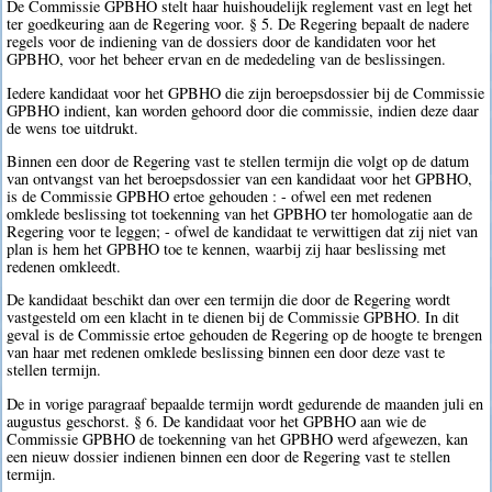
De Commissie GPBHO stelt haar huishoudelijk reglement vast en legt het
ter goedkeuring aan de Regering voor. § 5. De Regering bepaalt de nadere
regels voor de indiening van de dossiers door de kandidaten voor het
GPBHO, voor het beheer ervan en de mededeling van de beslissingen.
Iedere kandidaat voor het GPBHO die zijn beroepsdossier bij de Commissie
GPBHO indient, kan worden gehoord door die commissie, indien deze daar
de wens toe uitdrukt.
Binnen een door de Regering vast te stellen termijn die volgt op de datum
van ontvangst van het beroepsdossier van een kandidaat voor het GPBHO,
is de Commissie GPBHO ertoe gehouden : - ofwel een met redenen
omklede beslissing tot toekenning van het GPBHO ter homologatie aan de
Regering voor te leggen; - ofwel de kandidaat te verwittigen dat zij niet van
plan is hem het GPBHO toe te kennen, waarbij zij haar beslissing met
redenen omkleedt.
De kandidaat beschikt dan over een termijn die door de Regering wordt
vastgesteld om een klacht in te dienen bij de Commissie GPBHO. In dit
geval is de Commissie ertoe gehouden de Regering op de hoogte te brengen
van haar met redenen omklede beslissing binnen een door deze vast te
stellen termijn.
De in vorige paragraaf bepaalde termijn wordt gedurende de maanden juli en
augustus geschorst. § 6. De kandidaat voor het GPBHO aan wie de
Commissie GPBHO de toekenning van het GPBHO werd afgewezen, kan
een nieuw dossier indienen binnen een door de Regering vast te stellen
termijn.