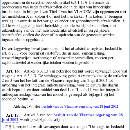
opgenomen in de selectie, bedoeld artikel 6.3.1.1, § 1, evenals de
producenten van bedrijfsafvalstoffen die in de lijst van hinderlijke
inrichtingen in bijlage 1 van Titel I van het VLAREM zijn opgenomen met
het merkteken X in kolom 4 of met het merkteken J in kolom 7, brengen
verslag uit over de in het vorige kalenderjaar geproduceerde afvalstoffen. §
2. De verslaggeving heeft betrekking op alle bedrijfsafvalstoffen, met
uitzondering van de met huishoudelijke afvalstoffen vergelijkbare
bedrijfsafvalstoffen die door of in opdracht van de gemeente werden
ingezameld of opgehaald.
De verslaggeving bevat jaartotalen uit het afvalstoffenregister, bedoeld in
art. 6.2.1. Voor bedrijfsafvalstoffen die in aard, samenstelling,
verwerkingswijze, overbrenger of verwerker verschillen, moeten per
exploitatiezetel afzonderlijke totalen worden ingevuld. »
Art. 16.
Artikel 6.3.1.3 van hetzelfde besluit wordt vervangen door wat
volgt : « Art. 6.3.1.3. De verslaggeving gebeurt overeenkomstig de artikelen
2 en 3 van het besluit van de Vlaamse regering van 2 april 2004 tot
invoering van het integrale milieujaarverslag, voor de datum die daarin
wordt bepaald, en door middel van deel I en II, sub 11 van het integrale
milieujaarverslag, waarvan het model is gevoegd als bijlage I bij het
bedoelde besluit. »
Afdeling IV. - Het
besluit van de Vlaamse regering van 28 juni 2002
Art. 17.
besluit van de Vlaamse regering van 28
Artikel 8 van het
juni 2002
wordt gewijzigd als volgt :
1° § 1, eerste lid wordt vervangen door wat volgt : "De aangifte, bedoeld