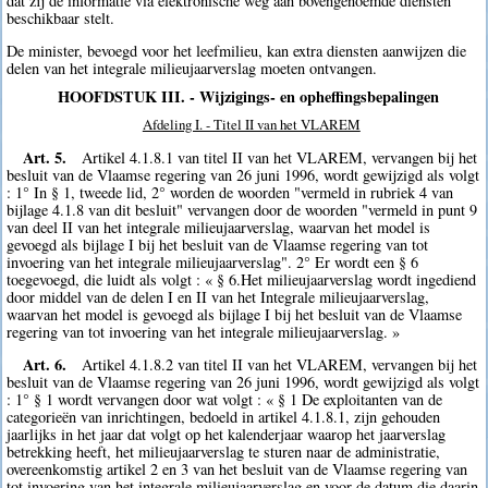
dat zij de informatie via elektronische weg aan bovengenoemde diensten
beschikbaar stelt.
De minister, bevoegd voor het leefmilieu, kan extra diensten aanwijzen die
delen van het integrale milieujaarverslag moeten ontvangen.
HOOFDSTUK III. - Wijzigings- en opheffingsbepalingen
Afdeling I. - Titel II van het VLAREM
Art. 5.
Artikel 4.1.8.1 van titel II van het VLAREM, vervangen bij het
besluit van de Vlaamse regering van 26 juni 1996, wordt gewijzigd als volgt
: 1° In § 1, tweede lid, 2° worden de woorden "vermeld in rubriek 4 van
bijlage 4.1.8 van dit besluit" vervangen door de woorden "vermeld in punt 9
van deel II van het integrale milieujaarverslag, waarvan het model is
gevoegd als bijlage I bij het besluit van de Vlaamse regering van tot
invoering van het integrale milieujaarverslag". 2° Er wordt een § 6
toegevoegd, die luidt als volgt : « § 6.Het milieujaarverslag wordt ingediend
door middel van de delen I en II van het Integrale milieujaarverslag,
waarvan het model is gevoegd als bijlage I bij het besluit van de Vlaamse
regering van tot invoering van het integrale milieujaarverslag. »
Art. 6.
Artikel 4.1.8.2 van titel II van het VLAREM, vervangen bij het
besluit van de Vlaamse regering van 26 juni 1996, wordt gewijzigd als volgt
: 1° § 1 wordt vervangen door wat volgt : « § 1 De exploitanten van de
categorieën van inrichtingen, bedoeld in artikel 4.1.8.1, zijn gehouden
jaarlijks in het jaar dat volgt op het kalenderjaar waarop het jaarverslag
betrekking heeft, het milieujaarverslag te sturen naar de administratie,
overeenkomstig artikel 2 en 3 van het besluit van de Vlaamse regering van
tot invoering van het integrale milieujaarverslag en voor de datum die daarin