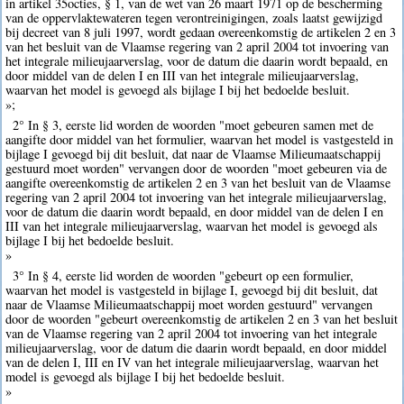
in artikel 35octies, § 1, van de wet van 26 maart 1971 op de bescherming
van de oppervlaktewateren tegen verontreinigingen, zoals laatst gewijzigd
bij decreet van 8 juli 1997, wordt gedaan overeenkomstig de artikelen 2 en 3
van het besluit van de Vlaamse regering van 2 april 2004 tot invoering van
het integrale milieujaarverslag, voor de datum die daarin wordt bepaald, en
door middel van de delen I en III van het integrale milieujaarverslag,
waarvan het model is gevoegd als bijlage I bij het bedoelde besluit.
»;
2° In § 3, eerste lid worden de woorden "moet gebeuren samen met de
aangifte door middel van het formulier, waarvan het model is vastgesteld in
bijlage I gevoegd bij dit besluit, dat naar de Vlaamse Milieumaatschappij
gestuurd moet worden" vervangen door de woorden "moet gebeuren via de
aangifte overeenkomstig de artikelen 2 en 3 van het besluit van de Vlaamse
regering van 2 april 2004 tot invoering van het integrale milieujaarverslag,
voor de datum die daarin wordt bepaald, en door middel van de delen I en
III van het integrale milieujaarverslag, waarvan het model is gevoegd als
bijlage I bij het bedoelde besluit.
»
3° In § 4, eerste lid worden de woorden "gebeurt op een formulier,
waarvan het model is vastgesteld in bijlage I, gevoegd bij dit besluit, dat
naar de Vlaamse Milieumaatschappij moet worden gestuurd" vervangen
door de woorden "gebeurt overeenkomstig de artikelen 2 en 3 van het besluit
van de Vlaamse regering van 2 april 2004 tot invoering van het integrale
milieujaarverslag, voor de datum die daarin wordt bepaald, en door middel
van de delen I, III en IV van het integrale milieujaarverslag, waarvan het
model is gevoegd als bijlage I bij het bedoelde besluit.
»