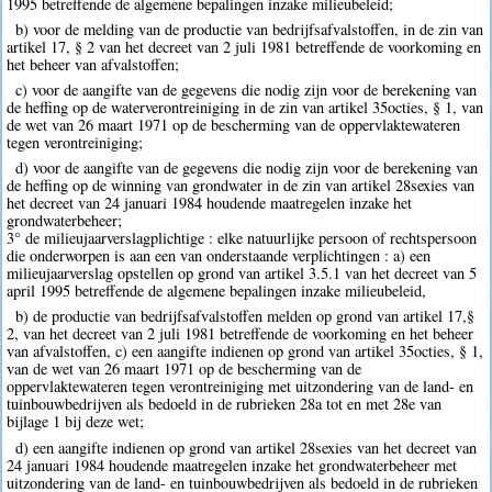
1995 betreffende de algemene bepalingen inzake milieubeleid;
b) voor de melding van de productie van bedrijfsafvalstoffen, in de zin van
artikel 17, § 2 van het decreet van 2 juli 1981 betreffende de voorkoming en
het beheer van afvalstoffen;
c) voor de aangifte van de gegevens die nodig zijn voor de berekening van
de heffing op de waterverontreiniging in de zin van artikel 35octies, § 1, van
de wet van 26 maart 1971 op de bescherming van de oppervlaktewateren
tegen verontreiniging;
d) voor de aangifte van de gegevens die nodig zijn voor de berekening van
de heffing op de winning van grondwater in de zin van artikel 28sexies van
het decreet van 24 januari 1984 houdende maatregelen inzake het
grondwaterbeheer;
3° de milieujaarverslagplichtige : elke natuurlijke persoon of rechtspersoon
die onderworpen is aan een van onderstaande verplichtingen : a) een
milieujaarverslag opstellen op grond van artikel 3.5.1 van het decreet van 5
april 1995 betreffende de algemene bepalingen inzake milieubeleid,
b) de productie van bedrijfsafvalstoffen melden op grond van artikel 17,§
2, van het decreet van 2 juli 1981 betreffende de voorkoming en het beheer
van afvalstoffen, c) een aangifte indienen op grond van artikel 35octies, § 1,
van de wet van 26 maart 1971 op de bescherming van de
oppervlaktewateren tegen verontreiniging met uitzondering van de land- en
tuinbouwbedrijven als bedoeld in de rubrieken 28a tot en met 28e van
bijlage 1 bij deze wet;
d) een aangifte indienen op grond van artikel 28sexies van het decreet van
24 januari 1984 houdende maatregelen inzake het grondwaterbeheer met
uitzondering van de land- en tuinbouwbedrijven als bedoeld in de rubrieken