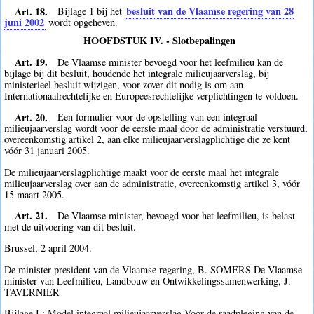
Art. 18.
besluit van de Vlaamse regering van 28
Bijlage 1 bij het
juni 2002
wordt opgeheven.
HOOFDSTUK IV. - Slotbepalingen
Art. 19.
De Vlaamse minister bevoegd voor het leefmilieu kan de
bijlage bij dit besluit, houdende het integrale milieujaarverslag, bij
ministerieel besluit wijzigen, voor zover dit nodig is om aan
Internationaalrechtelijke en Europeesrechtelijke verplichtingen te voldoen.
Art. 20.
Een formulier voor de opstelling van een integraal
milieujaarverslag wordt voor de eerste maal door de administratie verstuurd,
overeenkomstig artikel 2, aan elke milieujaarverslagplichtige die ze kent
vóór 31 januari 2005.
De milieujaarverslagplichtige maakt voor de eerste maal het integrale
milieujaarverslag over aan de administratie, overeenkomstig artikel 3, vóór
15 maart 2005.
Art. 21.
De Vlaamse minister, bevoegd voor het leefmilieu, is belast
met de uitvoering van dit besluit.
Brussel, 2 april 2004.
De minister-president van de Vlaamse regering, B. SOMERS De Vlaamse
minister van Leefmilieu, Landbouw en Ontwikkelingssamenwerking, J.
TAVERNIER
Bijlage I : Model integraal milieujaarverslag Voor de raadpleging van de