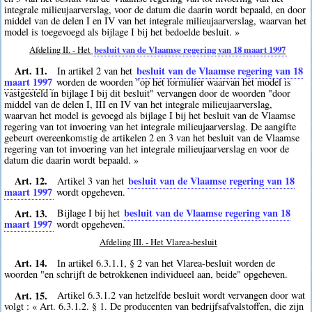
integrale milieujaarverslag, voor de datum die daarin wordt bepaald, en door
middel van de delen I en IV van het integrale milieujaarverslag, waarvan het
model is toegevoegd als bijlage I bij het bedoelde besluit. »
Afdeling II. - Het
besluit van de Vlaamse regering van 18 maart 1997
Art. 11.
besluit van de Vlaamse regering van 18
In artikel 2 van het
maart 1997
worden de woorden "op het formulier waarvan het model is
vastgesteld in bijlage I bij dit besluit" vervangen door de woorden "door
middel van de delen I, III en IV van het integrale milieujaarverslag,
waarvan het model is gevoegd als bijlage I bij het besluit van de Vlaamse
regering van tot invoering van het integrale milieujaarverslag. De aangifte
gebeurt overeenkomstig de artikelen 2 en 3 van het besluit van de Vlaamse
regering van tot invoering van het integrale milieujaarverslag en voor de
datum die daarin wordt bepaald. »
Art. 12.
besluit van de Vlaamse regering van 18
Artikel 3 van het
maart 1997
wordt opgeheven.
Art. 13.
besluit van de Vlaamse regering van 18
Bijlage I bij het
maart 1997
wordt opgeheven.
Afdeling III. - Het Vlarea-besluit
Art. 14.
In artikel 6.3.1.1, § 2 van het Vlarea-besluit worden de
woorden "en schrijft de betrokkenen individueel aan, beide" opgeheven.
Art. 15.
Artikel 6.3.1.2 van hetzelfde besluit wordt vervangen door wat
volgt : « Art. 6.3.1.2. § 1. De producenten van bedrijfsafvalstoffen, die zijn