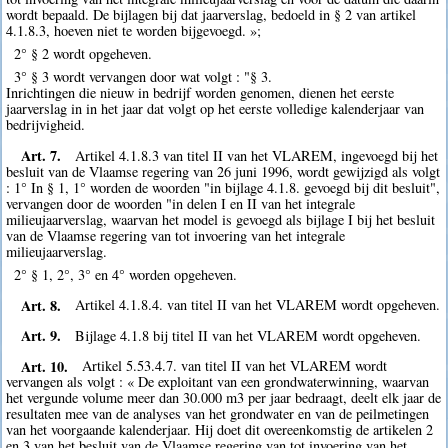
wordt bepaald. De bijlagen bij dat jaarverslag, bedoeld in § 2 van artikel
4.1.8.3, hoeven niet te worden bijgevoegd. »;
2° § 2 wordt opgeheven.
3° § 3 wordt vervangen door wat volgt : "§ 3.
Inrichtingen die nieuw in bedrijf worden genomen, dienen het eerste
jaarverslag in in het jaar dat volgt op het eerste volledige kalenderjaar van
bedrijvigheid.
Art. 7.
Artikel 4.1.8.3 van titel II van het VLAREM, ingevoegd bij het
besluit van de Vlaamse regering van 26 juni 1996, wordt gewijzigd als volgt
: 1° In § 1, 1° worden de woorden "in bijlage 4.1.8. gevoegd bij dit besluit",
vervangen door de woorden "in delen I en II van het integrale
milieujaarverslag, waarvan het model is gevoegd als bijlage I bij het besluit
van de Vlaamse regering van tot invoering van het integrale
milieujaarverslag.
2° § 1, 2°, 3° en 4° worden opgeheven.
Art. 8.
Artikel 4.1.8.4. van titel II van het VLAREM wordt opgeheven.
Art. 9.
Bijlage 4.1.8 bij titel II van het VLAREM wordt opgeheven.
Art. 10.
Artikel 5.53.4.7. van titel II van het VLAREM wordt
vervangen als volgt : « De exploitant van een grondwaterwinning, waarvan
het vergunde volume meer dan 30.000 m3 per jaar bedraagt, deelt elk jaar de
resultaten mee van de analyses van het grondwater en van de peilmetingen
van het voorgaande kalenderjaar. Hij doet dit overeenkomstig de artikelen 2
en 3 van het besluit van de Vlaamse regering van tot invoering van het