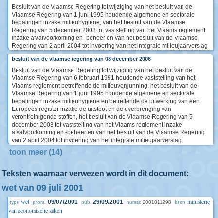
Besluit van de Vlaamse Regering tot wijziging van het besluit van de
Vlaamse Regering van 1 juni 1995 houdende algemene en sectorale
bepalingen inzake milieuhygiëne, van het besluit van de Vlaamse
Regering van 5 december 2003 tot vaststelling van het Vlaams reglement
inzake afvalvoorkoming en -beheer en van het besluit van de Vlaamse
Regering van 2 april 2004 tot invoering van het integrale milieujaarverslag
besluit van de vlaamse regering van 08 december 2006
Besluit van de Vlaamse Regering tot wijziging van het besluit van de
Vlaamse Regering van 6 februari 1991 houdende vaststelling van het
Vlaams reglement betreffende de milieuvergunning, het besluit van de
Vlaamse Regering van 1 juni 1995 houdende algemene en sectorale
bepalingen inzake milieuhygiëne en betreffende de uitwerking van een
Europees register inzake de uitstoot en de overbrenging van
verontreinigende stoffen, het besluit van de Vlaamse Regering van 5
december 2003 tot vaststelling van het Vlaams reglement inzake
afvalvoorkoming en -beheer en van het besluit van de Vlaamse Regering
van 2 april 2004 tot invoering van het integrale milieujaarverslag
toon meer (14)
Teksten waarnaar verwezen wordt in dit document:
wet van 09 juli 2001
wet
ministerie
09/07/2001
29/09/2001
2001011298
type
prom.
pub.
numac
bron
van economische zaken