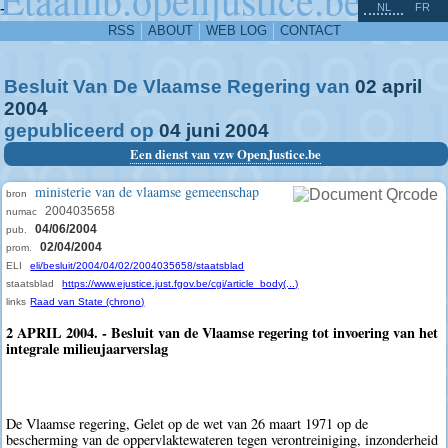
^
-
NL
FR
RSS
ABOUT
WEB LOG
CONTACT
Besluit Van De Vlaamse Regering van
02
april
2004
gepubliceerd op
04
juni
2004
Een dienst van vzw OpenJustice.be
ministerie van de vlaamse gemeenschap
bron
2004035658
numac
04/06/2004
pub.
02/04/2004
prom.
ELI
eli/besluit/2004/04/02/2004035658/staatsblad
staatsblad
https://www.ejustice.just.fgov.be/cgi/article_body(...)
links
Raad van State (chrono)
2 APRIL 2004. - Besluit van de Vlaamse regering tot invoering van het
integrale milieujaarverslag
De Vlaamse regering, Gelet op de wet van 26 maart 1971 op de
bescherming van de oppervlaktewateren tegen verontreiniging, inzonderheid