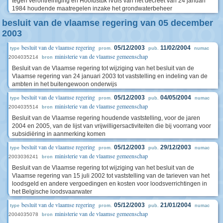
tegen verontreiniging en Hoofdstuk IVbis van het decreet van 24 januari
1984 houdende maatregelen inzake het grondwaterbeheer
besluit van de vlaamse regering van 05 december
2003
besluit van de vlaamse regering
05/12/2003
11/02/2004
type
prom.
pub.
numac
ministerie van de vlaamse gemeenschap
2004035214
bron
Besluit van de Vlaamse regering tot wijziging van het besluit van de
Vlaamse regering van 24 januari 2003 tot vaststelling en indeling van de
ambten in het buitengewoon onderwijs
besluit van de vlaamse regering
05/12/2003
04/05/2004
type
prom.
pub.
numac
ministerie van de vlaamse gemeenschap
2004035514
bron
Besluit van de Vlaamse regering houdende vaststelling, voor de jaren
2004 en 2005, van de lijst van vrijwilligersactiviteiten die bij voorrang voor
subsidiëring in aanmerking komen
besluit van de vlaamse regering
05/12/2003
29/12/2003
type
prom.
pub.
numac
ministerie van de vlaamse gemeenschap
2003036241
bron
Besluit van de Vlaamse regering tot wijziging van het besluit van de
Vlaamse regering van 15 juli 2002 tot vaststelling van de tarieven van het
loodsgeld en andere vergoedingen en kosten voor loodsverrichtingen in
het Belgische loodsvaarwater
besluit van de vlaamse regering
05/12/2003
21/01/2004
type
prom.
pub.
numac
ministerie van de vlaamse gemeenschap
2004035078
bron