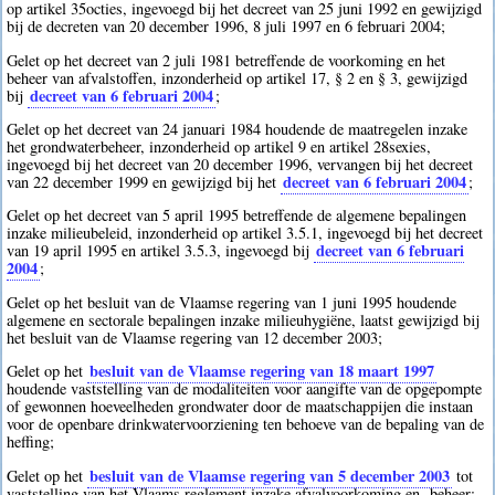
op artikel 35octies, ingevoegd bij het decreet van 25 juni 1992 en gewijzigd
bij de decreten van 20 december 1996, 8 juli 1997 en 6 februari 2004;
Gelet op het decreet van 2 juli 1981 betreffende de voorkoming en het
beheer van afvalstoffen, inzonderheid op artikel 17, § 2 en § 3, gewijzigd
decreet van 6 februari 2004
bij
;
Gelet op het decreet van 24 januari 1984 houdende de maatregelen inzake
het grondwaterbeheer, inzonderheid op artikel 9 en artikel 28sexies,
ingevoegd bij het decreet van 20 december 1996, vervangen bij het decreet
decreet van 6 februari 2004
van 22 december 1999 en gewijzigd bij het
;
Gelet op het decreet van 5 april 1995 betreffende de algemene bepalingen
inzake milieubeleid, inzonderheid op artikel 3.5.1, ingevoegd bij het decreet
decreet van 6 februari
van 19 april 1995 en artikel 3.5.3, ingevoegd bij
2004
;
Gelet op het besluit van de Vlaamse regering van 1 juni 1995 houdende
algemene en sectorale bepalingen inzake milieuhygiëne, laatst gewijzigd bij
het besluit van de Vlaamse regering van 12 december 2003;
besluit van de Vlaamse regering van 18 maart 1997
Gelet op het
houdende vaststelling van de modaliteiten voor aangifte van de opgepompte
of gewonnen hoeveelheden grondwater door de maatschappijen die instaan
voor de openbare drinkwatervoorziening ten behoeve van de bepaling van de
heffing;
besluit van de Vlaamse regering van 5 december 2003
Gelet op het
tot
vaststelling van het Vlaams reglement inzake afvalvoorkoming en -beheer;