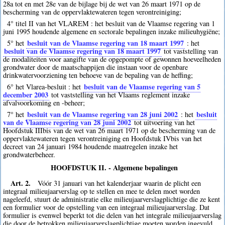
28a tot en met 28e van de bijlage bij de wet van 26 maart 1971 op de
bescherming van de oppervlaktewateren tegen verontreiniging;
4° titel II van het VLAREM : het besluit van de Vlaamse regering van 1
juni 1995 houdende algemene en sectorale bepalingen inzake milieuhygiëne;
besluit van de Vlaamse regering van 18 maart 1997
5° het
: het
besluit van de Vlaamse regering van 18 maart 1997
tot vaststelling van
de modaliteiten voor aangifte van de opgepompte of gewonnen hoeveelheden
grondwater door de maatschappijen die instaan voor de openbare
drinkwatervoorziening ten behoeve van de bepaling van de heffing;
besluit van de Vlaamse regering van 5
6° het Vlarea-besluit : het
december 2003
tot vaststelling van het Vlaams reglement inzake
afvalvoorkoming en -beheer;
besluit van de Vlaamse regering van 28 juni 2002
besluit
7° het
: het
van de Vlaamse regering van 28 juni 2002
tot uitvoering van het
Hoofdstuk IIIbis van de wet van 26 maart 1971 op de bescherming van de
oppervlaktewateren tegen verontreiniging en Hoofdstuk IVbis van het
decreet van 24 januari 1984 houdende maatregelen inzake het
grondwaterbeheer.
HOOFDSTUK II. - Algemene bepalingen
Art. 2.
Vóór 31 januari van het kalenderjaar waarin de plicht een
integraal milieujaarverslag op te stellen en mee te delen moet worden
nageleefd, stuurt de administratie elke milieujaarverslagplichtige die ze kent
een formulier voor de opstelling van een integraal milieujaarverslag. Dat
formulier is evenwel beperkt tot die delen van het integrale milieujaarverslag
die door de betrokken milieujaarverslagplichtige moeten worden ingevuld,