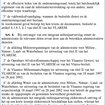
4° de effectieve leden van de ondernemingsraad, tenzij het huishoudelijk
reglement van de raad de informatieverstrekking op een andere, meer
efficiënte wijze waarborgt;
5° de vakbondsafvaardiging, wanneer de bedoelde dienst en de
ondernemingsraad niet bestaan.
In voorkomend geval bezorgt hij hen tevens de documenten, bedoeld in
artikel 4.1.8.3, § 2 van titel II van het VLAREM.
Art. 4.
Bij ontvangst van een integraal milieujaarverslag stuurt de
administratie de relevante delen ervan door aan de betrokken administratieve
diensten :
1° de afdeling Milieuvergunningen van de administratie voor Milieu-,
Natuur-, Land- en Waterbeheer, ter uitvoering van titel II van het
VLAREM;
2° de Openbare Afvalstoffenmaatschappij voor het Vlaamse Gewest, ter
uitvoering van titel II van het VLAREM en van het Vlarea-besluit;
3° de Vlaamse Milieumaatschappij ter uitvoering van titel II van het
VLAREM en van de besluiten van de Vlaamse regering van 18 maart 1997
en 28 juni 2002;
4° de afdeling Water van de administratie voor Milieu-, Natuur-, Land- en
Waterbeheer, ter uitvoering van de besluiten van de Vlaamse regering van
respectievelijk 18 maart 1997 en 28 juni 2002 voor wat betreft de gegevens
inzake de opgepompte en gewonnen hoeveelheid grondwater.
Als de administratie het integrale milieujaarverslag elektronisch ontving of
het op een korte termijn elektronisch beschikbaar kan stellen, volstaat het