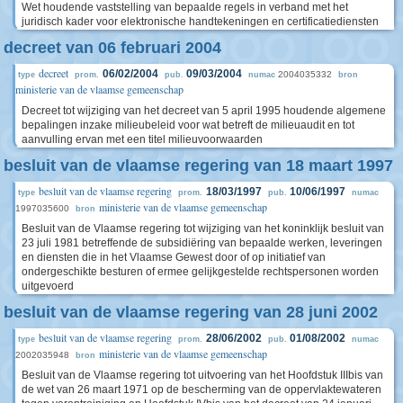
Wet houdende vaststelling van bepaalde regels in verband met het
juridisch kader voor elektronische handtekeningen en certificatiediensten
decreet van 06 februari 2004
decreet
06/02/2004
09/03/2004
2004035332
type
prom.
pub.
numac
bron
ministerie van de vlaamse gemeenschap
Decreet tot wijziging van het decreet van 5 april 1995 houdende algemene
bepalingen inzake milieubeleid voor wat betreft de milieuaudit en tot
aanvulling ervan met een titel milieuvoorwaarden
besluit van de vlaamse regering van 18 maart 1997
besluit van de vlaamse regering
18/03/1997
10/06/1997
type
prom.
pub.
numac
ministerie van de vlaamse gemeenschap
1997035600
bron
Besluit van de Vlaamse regering tot wijziging van het koninklijk besluit van
23 juli 1981 betreffende de subsidiëring van bepaalde werken, leveringen
en diensten die in het Vlaamse Gewest door of op initiatief van
ondergeschikte besturen of ermee gelijkgestelde rechtspersonen worden
uitgevoerd
besluit van de vlaamse regering van 28 juni 2002
besluit van de vlaamse regering
28/06/2002
01/08/2002
type
prom.
pub.
numac
ministerie van de vlaamse gemeenschap
2002035948
bron
Besluit van de Vlaamse regering tot uitvoering van het Hoofdstuk IIIbis van
de wet van 26 maart 1971 op de bescherming van de oppervlaktewateren