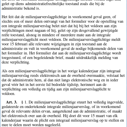
gelet op diens administratiefrechtelijke toestand zoals die bij de
administratie bekend is.
Het feit dat de milieujaarverslagplichtige in voorkomend geval geen, of
slechts een of meer delen ontvangt van het formulier voor de opstelling van
een integrale milieujaarverslag belet niet dat hij bij het voldoen aan zijn
verplichtingen moet nagaan of hij, gelet op zijn desgevallend gewijzigde
reële toestand, alsnog in mindere of meerdere mate aan de integrale
milieujaarverslagplicht moet voldoen. De milieujaarverslagplichtige meldt
voor 15 februari alle relevante wijzigingen in zijn toestand aan de
administratie en vult in voorkomend geval de nodige bijkomende delen van
het formulier in. Het formulier dat aan de milieujaarverslagplichtige wordt
toegestuurd, of een begeleidende brief, maakt uitdrukkelijk melding van
deze verplichting.
Als een milieujaarverslagplichtige in het vorige kalenderjaar zijn integraal
milieujaarverslag reeds elektronisch aan de overheid overmaakte, volstaat het
dat de administratie hem, al dan niet langs elektronische weg en in ieder
geval vóór het in het eerste lid bedoelde tijdstip, herinnert aan de
verplichting om volledig en tijdig aan zijn milieujaarverslagplicht te
voldoen.
Art. 3.
§ 1. De milieujaarverslagplichtige stuurt het volledig ingevulde,
gedateerde en ondertekende integrale milieujaarverslag, of in voorkomend
geval de relevante delen ervan, aangetekend aan de administratie, of maakt
het elektronisch over aan de overheid. Hij doet dit voor 15 maart van elk
kalenderjaar waarin de plicht een integraal milieujaarverslag op te stellen en
mee te delen moet worden nageleefd.