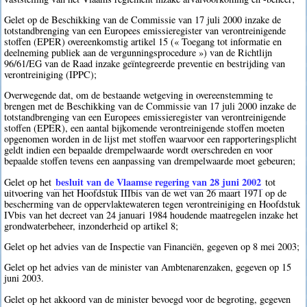
Gelet op de Beschikking van de Commissie van 17 juli 2000 inzake de
totstandbrenging van een Europees emissieregister van verontreinigende
stoffen (EPER) overeenkomstig artikel 15 (« Toegang tot informatie en
deelneming publiek aan de vergunningsprocedure ») van de Richtlijn
96/61/EG van de Raad inzake geïntegreerde preventie en bestrijding van
verontreiniging (IPPC);
Overwegende dat, om de bestaande wetgeving in overeenstemming te
brengen met de Beschikking van de Commissie van 17 juli 2000 inzake de
totstandbrenging van een Europees emissieregister van verontreinigende
stoffen (EPER), een aantal bijkomende verontreinigende stoffen moeten
opgenomen worden in de lijst met stoffen waarvoor een rapporteringsplicht
geldt indien een bepaalde drempelwaarde wordt overschreden en voor
bepaalde stoffen tevens een aanpassing van drempelwaarde moet gebeuren;
besluit van de Vlaamse regering van 28 juni 2002
Gelet op het
tot
uitvoering van het Hoofdstuk IIIbis van de wet van 26 maart 1971 op de
bescherming van de oppervlaktewateren tegen verontreiniging en Hoofdstuk
IVbis van het decreet van 24 januari 1984 houdende maatregelen inzake het
grondwaterbeheer, inzonderheid op artikel 8;
Gelet op het advies van de Inspectie van Financiën, gegeven op 8 mei 2003;
Gelet op het advies van de minister van Ambtenarenzaken, gegeven op 15
juni 2003.
Gelet op het akkoord van de minister bevoegd voor de begroting, gegeven