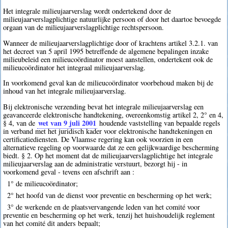
Het integrale milieujaarverslag wordt ondertekend door de
milieujaarverslagplichtige natuurlijke persoon of door het daartoe bevoegde
orgaan van de milieujaarverslagplichtige rechtspersoon.
Wanneer de milieujaarverslagplichtige door of krachtens artikel 3.2.1. van
het decreet van 5 april 1995 betreffende de algemene bepalingen inzake
milieubeleid een milieucoördinator moest aanstellen, ondertekent ook de
milieucoördinator het integraal milieujaarverslag.
In voorkomend geval kan de milieucoördinator voorbehoud maken bij de
inhoud van het integrale milieujaarverslag.
Bij elektronische verzending bevat het integrale milieujaarverslag een
geavanceerde elektronische handtekening, overeenkomstig artikel 2, 2° en 4,
wet van 9 juli 2001
§ 4, van de
houdende vaststelling van bepaalde regels
in verband met het juridisch kader voor elektronische handtekeningen en
certificatiediensten. De Vlaamse regering kan ook voorzien in een
alternatieve regeling op voorwaarde dat ze een gelijkwaardige bescherming
biedt. § 2. Op het moment dat de milieujaarverslagplichtige het integrale
milieujaarverslag aan de administratie verstuurt, bezorgt hij - in
voorkomend geval - tevens een afschrift aan :
1° de milieucoördinator;
2° het hoofd van de dienst voor preventie en bescherming op het werk;
3° de werkende en de plaatsvervangende leden van het comité voor
preventie en bescherming op het werk, tenzij het huishoudelijk reglement
van het comité dit anders bepaalt;