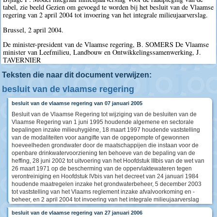
tabel, zie beeld Gezien om gevoegd te worden bij het besluit van de Vlaamse
regering van 2 april 2004 tot invoering van het integrale milieujaarverslag.
Brussel, 2 april 2004.
De minister-president van de Vlaamse regering, B. SOMERS De Vlaamse
minister van Leefmilieu, Landbouw en Ontwikkelingssamenwerking, J.
TAVERNIER
Teksten die naar dit document verwijzen:
besluit van de vlaamse regering
besluit van de vlaamse regering van 07 januari 2005
Besluit van de Vlaamse Regering tot wijziging van de besluiten van de
Vlaamse Regering van 1 juni 1995 houdende algemene en sectorale
bepalingen inzake milieuhygiëne, 18 maart 1997 houdende vaststelling
van de modaliteiten voor aangifte van de opgepompte of gewonnen
hoeveelheden grondwater door de maatschappijen die instaan voor de
openbare drinkwatervoorziening ten behoeve van de bepaling van de
heffing, 28 juni 2002 tot uitvoering van het Hoofdstuk IIIbis van de wet van
26 maart 1971 op de bescherming van de oppervlaktewateren tegen
verontreiniging en Hoofdstuk IVbis van het decreet van 24 januari 1984
houdende maatregelen inzake het grondwaterbeheer, 5 december 2003
tot vaststelling van het Vlaams reglement inzake afvalvoorkoming en -
beheer, en 2 april 2004 tot invoering van het integrale milieujaarverslag
besluit van de vlaamse regering van 27 januari 2006