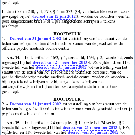
geschrapt.
In de artikelen 240, § 4, 370, § 4, en 372, § 4, van hetzelfde decreet, zoals
decreet van 12 juli 2012
gewijzigd bij het
3
, worden de woorden « een ter
post aangetekende brief » of « per aangetekend schrijven » telkens
geschrapt.
HOOFDSTUK 1
Decreet van 31 januari 2002
1. -
tot vaststelling van het statuut van de
leden van het gesubsidieerd technisch personeel van de gesubsidieerde
officiële psycho-medisch-sociale centra
Art. 14.
In de artikelen 16/3, § 1, eerste lid, 16/4, § 2, tweede lid, zoals
decreet van 21 november 2013
ingevoegd bij het
4
, 96, vijfde lid, en 113,
decreet van 31 januari 2002
tweede lid, van het
tot vaststelling van het
statuut van de leden van het gesubsidieerd technisch personeel van de
gesubsidieerde vrije psycho-medisch-sociale centra, worden de woorden «
bij aangetekend schrijven », « bij aangetekend schrijven met
ontvangstbewijs » of « bij een ter post aangetekende brief » telkens
geschrapt.
HOOFDSTUK 1
Decreet van 31 januari 2002
2. -
tot vaststelling van het statuut van de
leden van het gesubsidieerd technisch personeel van de gesubsidieerde vrije
psycho-medisch-sociale centra
Art. 15.
In de artikelen 24 quinquies, § 1, eerste lid, 24 sexies, § 2,
decreet van 21 november 2013
tweede lid, zoals ingevoegd bij het
4
, 106,
decreet van 31 januari 2002
vijfde lid, en 119, tweede lid, van het
tot