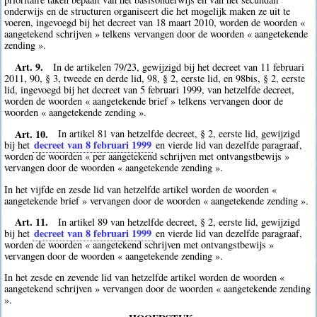
onderwijs en de structuren organiseert die het mogelijk maken ze uit te
voeren, ingevoegd bij het decreet van 18 maart 2010, worden de woorden «
aangetekend schrijven » telkens vervangen door de woorden « aangetekende
zending ».
Art. 9.
In de artikelen 79/23, gewijzigd bij het decreet van 11 februari
2011, 90, § 3, tweede en derde lid, 98, § 2, eerste lid, en 98bis, § 2, eerste
lid, ingevoegd bij het decreet van 5 februari 1999, van hetzelfde decreet,
worden de woorden « aangetekende brief » telkens vervangen door de
woorden « aangetekende zending ».
Art. 10.
In artikel 81 van hetzelfde decreet, § 2, eerste lid, gewijzigd
decreet van 8 februari 1999
bij het
en vierde lid van dezelfde paragraaf,
worden de woorden « per aangetekend schrijven met ontvangstbewijs »
vervangen door de woorden « aangetekende zending ».
In het vijfde en zesde lid van hetzelfde artikel worden de woorden «
aangetekende brief » vervangen door de woorden « aangetekende zending ».
Art. 11.
In artikel 89 van hetzelfde decreet, § 2, eerste lid, gewijzigd
decreet van 8 februari 1999
bij het
en vierde lid van dezelfde paragraaf,
worden de woorden « aangetekend schrijven met ontvangstbewijs »
vervangen door de woorden « aangetekende zending ».
In het zesde en zevende lid van hetzelfde artikel worden de woorden «
aangetekend schrijven » vervangen door de woorden « aangetekende zending
».