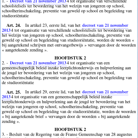
Decreet van 21 november 2013
1. -
4
tot organisatie van verschillende
schoolstelsels ter bevordering van het welzijn van jongeren op school,
schoolherinschakeling, preventie van geweld op school en begeleiding van
studieoriëntatie
Art. 24.
decreet van 21 november
In artikel 23, eerste lid, van het
2013
4
tot organisatie van verschillende schoolstelsels ter bevordering van
het welzijn van jongeren op school, schoolherinschakeling, preventie van
geweld op school en begeleiding van studieoriëntatie, worden de woorden «
bij aangetekend schrijven met ontvangstbewijs » vervangen door de woorden
« aangetekende zending ».
HOOFDSTUK 2
Decreet van 21 november 2013
2. -
4
tot organisatie van een
gemeenschappelijk beleid inzake leerplichtonderwijs en hulpverlening aan
de jeugd ter bevordering van het welzijn van jongeren op school,
schoolherinschakeling, preventie van geweld op school en begeleiding van
de studieoriëntatie
Art. 25.
decreet van 21 november
In artikel 29, eerste lid, van het
2013
4
tot organisatie van een gemeenschappelijk beleid inzake
leerplichtonderwijs en hulpverlening aan de jeugd ter bevordering van het
welzijn van jongeren op school, schoolherinschakeling, preventie van
geweld op school en begeleiding van de studieoriëntatie, worden de woorden
« bij aangetekende brief » vervangen door de woorden « bij aangetekende
zending ».
HOOFDSTUK 2
3. - Besluit van de Regering van de Franse Gemeenschap van 28 augustus