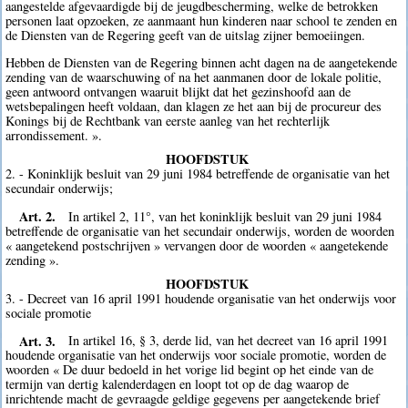
aangestelde afgevaardigde bij de jeugdbescherming, welke de betrokken
personen laat opzoeken, ze aanmaant hun kinderen naar school te zenden en
de Diensten van de Regering geeft van de uitslag zijner bemoeiingen.
Hebben de Diensten van de Regering binnen acht dagen na de aangetekende
zending van de waarschuwing of na het aanmanen door de lokale politie,
geen antwoord ontvangen waaruit blijkt dat het gezinshoofd aan de
wetsbepalingen heeft voldaan, dan klagen ze het aan bij de procureur des
Konings bij de Rechtbank van eerste aanleg van het rechterlijk
arrondissement. ».
HOOFDSTUK
2. - Koninklijk besluit van 29 juni 1984 betreffende de organisatie van het
secundair onderwijs;
Art. 2.
In artikel 2, 11°, van het koninklijk besluit van 29 juni 1984
betreffende de organisatie van het secundair onderwijs, worden de woorden
« aangetekend postschrijven » vervangen door de woorden « aangetekende
zending ».
HOOFDSTUK
3. - Decreet van 16 april 1991 houdende organisatie van het onderwijs voor
sociale promotie
Art. 3.
In artikel 16, § 3, derde lid, van het decreet van 16 april 1991
houdende organisatie van het onderwijs voor sociale promotie, worden de
woorden « De duur bedoeld in het vorige lid begint op het einde van de
termijn van dertig kalenderdagen en loopt tot op de dag waarop de
inrichtende macht de gevraagde geldige gegevens per aangetekende brief