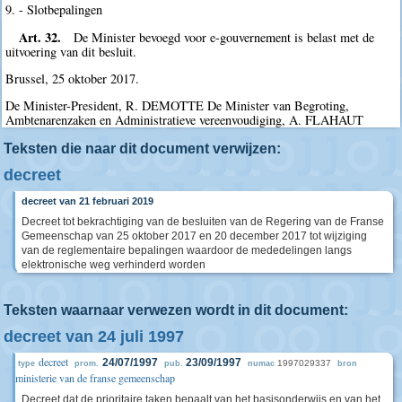
9. - Slotbepalingen
Art. 32.
De Minister bevoegd voor e-gouvernement is belast met de
uitvoering van dit besluit.
Brussel, 25 oktober 2017.
De Minister-President, R. DEMOTTE De Minister van Begroting,
Ambtenarenzaken en Administratieve vereenvoudiging, A. FLAHAUT
Teksten die naar dit document verwijzen:
decreet
decreet van 21 februari 2019
Decreet tot bekrachtiging van de besluiten van de Regering van de Franse
Gemeenschap van 25 oktober 2017 en 20 december 2017 tot wijziging
van de reglementaire bepalingen waardoor de mededelingen langs
elektronische weg verhinderd worden
Teksten waarnaar verwezen wordt in dit document:
decreet van 24 juli 1997
decreet
24/07/1997
23/09/1997
1997029337
type
prom.
pub.
numac
bron
ministerie van de franse gemeenschap
Decreet dat de prioritaire taken bepaalt van het basisonderwijs en van het