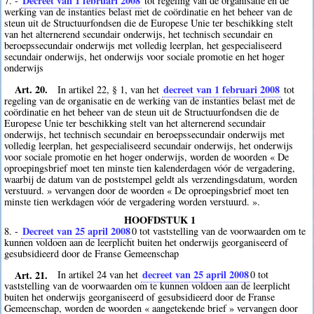
Decreet van 1 februari 2008
7. -
tot regeling van de organisatie en de
werking van de instanties belast met de coördinatie en het beheer van de
steun uit de Structuurfondsen die de Europese Unie ter beschikking stelt
van het alternerend secundair onderwijs, het technisch secundair en
beroepssecundair onderwijs met volledig leerplan, het gespecialiseerd
secundair onderwijs, het onderwijs voor sociale promotie en het hoger
onderwijs
Art. 20.
decreet van 1 februari 2008
In artikel 22, § 1, van het
tot
regeling van de organisatie en de werking van de instanties belast met de
coördinatie en het beheer van de steun uit de Structuurfondsen die de
Europese Unie ter beschikking stelt van het alternerend secundair
onderwijs, het technisch secundair en beroepssecundair onderwijs met
volledig leerplan, het gespecialiseerd secundair onderwijs, het onderwijs
voor sociale promotie en het hoger onderwijs, worden de woorden « De
oproepingsbrief moet ten minste tien kalenderdagen vóór de vergadering,
waarbij de datum van de poststempel geldt als verzendingsdatum, worden
verstuurd. » vervangen door de woorden « De oproepingsbrief moet ten
minste tien werkdagen vóór de vergadering worden verstuurd. ».
HOOFDSTUK 1
Decreet van 25 april 2008
8. -
0
tot vaststelling van de voorwaarden om te
kunnen voldoen aan de leerplicht buiten het onderwijs georganiseerd of
gesubsidieerd door de Franse Gemeenschap
Art. 21.
decreet van 25 april 2008
In artikel 24 van het
0
tot
vaststelling van de voorwaarden om te kunnen voldoen aan de leerplicht
buiten het onderwijs georganiseerd of gesubsidieerd door de Franse
Gemeenschap, worden de woorden « aangetekende brief » vervangen door