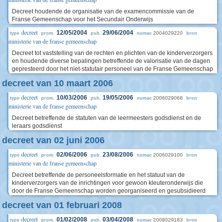
Decreet houdende de organisatie van de examencommissie van de
Franse Gemeenschap voor het Secundair Onderwijs
decreet
12/05/2004
29/06/2004
2004029220
type
prom.
pub.
numac
bron
ministerie van de franse gemeenschap
Decreet tot vaststelling van de rechten en plichten van de kinderverzorgers
en houdende diverse bepalingen betreffende de valorisatie van de dagen
gepresteerd door het niet-statutair personeel van de Franse Gemeenschap
decreet van 10 maart 2006
decreet
10/03/2006
19/05/2006
2006029068
type
prom.
pub.
numac
bron
ministerie van de franse gemeenschap
Decreet betreffende de statuten van de leermeesters godsdienst en de
leraars godsdienst
decreet van 02 juni 2006
decreet
02/06/2006
23/08/2006
2006029100
type
prom.
pub.
numac
bron
ministerie van de franse gemeenschap
Decreet betreffende de personeelsformatie en het statuut van de
kinderverzorgers van de inrichtingen voor gewoon kleuteronderwijs die
door de Franse Gemeenschap worden georganiseerd en gesubsidieerd
decreet van 01 februari 2008
decreet
01/02/2008
03/04/2008
2008029183
type
prom.
pub.
numac
bron