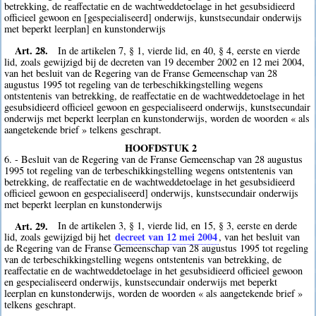
betrekking, de reaffectatie en de wachtweddetoelage in het gesubsidieerd
officieel gewoon en [gespecialiseerd] onderwijs, kunstsecundair onderwijs
met beperkt leerplan] en kunstonderwijs
Art. 28.
In de artikelen 7, § 1, vierde lid, en 40, § 4, eerste en vierde
lid, zoals gewijzigd bij de decreten van 19 december 2002 en 12 mei 2004,
van het besluit van de Regering van de Franse Gemeenschap van 28
augustus 1995 tot regeling van de terbeschikkingstelling wegens
ontstentenis van betrekking, de reaffectatie en de wachtweddetoelage in het
gesubsidieerd officieel gewoon en gespecialiseerd onderwijs, kunstsecundair
onderwijs met beperkt leerplan en kunstonderwijs, worden de woorden « als
aangetekende brief » telkens geschrapt.
HOOFDSTUK 2
6. - Besluit van de Regering van de Franse Gemeenschap van 28 augustus
1995 tot regeling van de terbeschikkingstelling wegens ontstentenis van
betrekking, de reaffectatie en de wachtweddetoelage in het gesubsidieerd
officieel gewoon en gespecialiseerd] onderwijs, kunstsecundair onderwijs
met beperkt leerplan en kunstonderwijs
Art. 29.
In de artikelen 3, § 1, vierde lid, en 15, § 3, eerste en derde
decreet van 12 mei 2004
lid, zoals gewijzigd bij het
, van het besluit van
de Regering van de Franse Gemeenschap van 28 augustus 1995 tot regeling
van de terbeschikkingstelling wegens ontstentenis van betrekking, de
reaffectatie en de wachtweddetoelage in het gesubsidieerd officieel gewoon
en gespecialiseerd onderwijs, kunstsecundair onderwijs met beperkt
leerplan en kunstonderwijs, worden de woorden « als aangetekende brief »
telkens geschrapt.