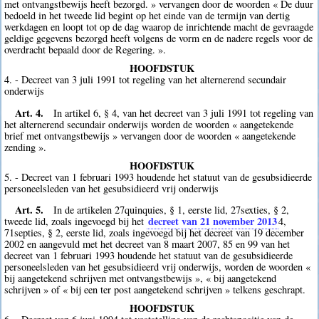
met ontvangstbewijs heeft bezorgd. » vervangen door de woorden « De duur
bedoeld in het tweede lid begint op het einde van de termijn van dertig
werkdagen en loopt tot op de dag waarop de inrichtende macht de gevraagde
geldige gegevens bezorgd heeft volgens de vorm en de nadere regels voor de
overdracht bepaald door de Regering. ».
HOOFDSTUK
4. - Decreet van 3 juli 1991 tot regeling van het alternerend secundair
onderwijs
Art. 4.
In artikel 6, § 4, van het decreet van 3 juli 1991 tot regeling van
het alternerend secundair onderwijs worden de woorden « aangetekende
brief met ontvangstbewijs » vervangen door de woorden « aangetekende
zending ».
HOOFDSTUK
5. - Decreet van 1 februari 1993 houdende het statuut van de gesubsidieerde
personeelsleden van het gesubsidieerd vrij onderwijs
Art. 5.
In de artikelen 27quinquies, § 1, eerste lid, 27sexties, § 2,
decreet van 21 november 2013
tweede lid, zoals ingevoegd bij het
4
,
71septies, § 2, eerste lid, zoals ingevoegd bij het decreet van 19 december
2002 en aangevuld met het decreet van 8 maart 2007, 85 en 99 van het
decreet van 1 februari 1993 houdende het statuut van de gesubsidieerde
personeelsleden van het gesubsidieerd vrij onderwijs, worden de woorden «
bij aangetekend schrijven met ontvangstbewijs », « bij aangetekend
schrijven » of « bij een ter post aangetekend schrijven » telkens geschrapt.
HOOFDSTUK