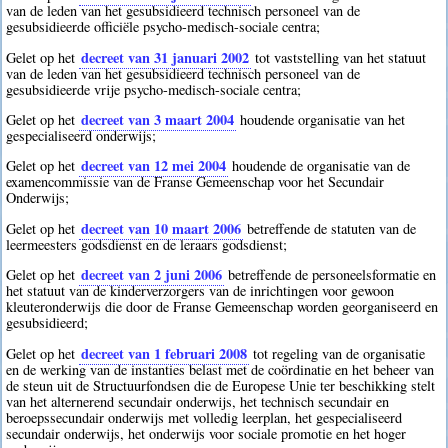
van de leden van het gesubsidieerd technisch personeel van de
gesubsidieerde officiële psycho-medisch-sociale centra;
decreet van 31 januari 2002
Gelet op het
tot vaststelling van het statuut
van de leden van het gesubsidieerd technisch personeel van de
gesubsidieerde vrije psycho-medisch-sociale centra;
decreet van 3 maart 2004
Gelet op het
houdende organisatie van het
gespecialiseerd onderwijs;
decreet van 12 mei 2004
Gelet op het
houdende de organisatie van de
examencommissie van de Franse Gemeenschap voor het Secundair
Onderwijs;
decreet van 10 maart 2006
Gelet op het
betreffende de statuten van de
leermeesters godsdienst en de leraars godsdienst;
decreet van 2 juni 2006
Gelet op het
betreffende de personeelsformatie en
het statuut van de kinderverzorgers van de inrichtingen voor gewoon
kleuteronderwijs die door de Franse Gemeenschap worden georganiseerd en
gesubsidieerd;
decreet van 1 februari 2008
Gelet op het
tot regeling van de organisatie
en de werking van de instanties belast met de coördinatie en het beheer van
de steun uit de Structuurfondsen die de Europese Unie ter beschikking stelt
van het alternerend secundair onderwijs, het technisch secundair en
beroepssecundair onderwijs met volledig leerplan, het gespecialiseerd
secundair onderwijs, het onderwijs voor sociale promotie en het hoger