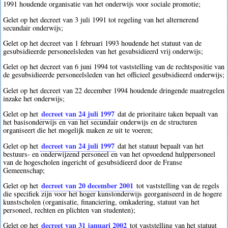
1991 houdende organisatie van het onderwijs voor sociale promotie;
Gelet op het decreet van 3 juli 1991 tot regeling van het alternerend
secundair onderwijs;
Gelet op het decreet van 1 februari 1993 houdende het statuut van de
gesubsidieerde personeelsleden van het gesubsidieerd vrij onderwijs;
Gelet op het decreet van 6 juni 1994 tot vaststelling van de rechtspositie van
de gesubsidieerde personeelsleden van het officieel gesubsidieerd onderwijs;
Gelet op het decreet van 22 december 1994 houdende dringende maatregelen
inzake het onderwijs;
decreet van 24 juli 1997
Gelet op het
dat de prioritaire taken bepaalt van
het basisonderwijs en van het secundair onderwijs en de structuren
organiseert die het mogelijk maken ze uit te voeren;
decreet van 24 juli 1997
Gelet op het
dat het statuut bepaalt van het
bestuurs- en onderwijzend personeel en van het opvoedend hulppersoneel
van de hogescholen ingericht of gesubsidieerd door de Franse
Gemeenschap;
decreet van 20 december 2001
Gelet op het
tot vaststelling van de regels
die specifiek zijn voor het hoger kunstonderwijs georganiseerd in de hogere
kunstscholen (organisatie, financiering, omkadering, statuut van het
personeel, rechten en plichten van studenten);
decreet van 31 januari 2002
Gelet op het
tot vaststelling van het statuut