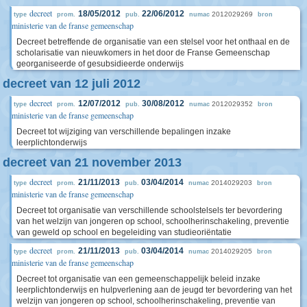
decreet
18/05/2012
22/06/2012
2012029269
type
prom.
pub.
numac
bron
ministerie van de franse gemeenschap
Decreet betreffende de organisatie van een stelsel voor het onthaal en de
scholarisatie van nieuwkomers in het door de Franse Gemeenschap
georganiseerde of gesubsidieerde onderwijs
decreet van 12 juli 2012
decreet
12/07/2012
30/08/2012
2012029352
type
prom.
pub.
numac
bron
ministerie van de franse gemeenschap
Decreet tot wijziging van verschillende bepalingen inzake
leerplichtonderwijs
decreet van 21 november 2013
decreet
21/11/2013
03/04/2014
2014029203
type
prom.
pub.
numac
bron
ministerie van de franse gemeenschap
Decreet tot organisatie van verschillende schoolstelsels ter bevordering
van het welzijn van jongeren op school, schoolherinschakeling, preventie
van geweld op school en begeleiding van studieoriëntatie
decreet
21/11/2013
03/04/2014
2014029205
type
prom.
pub.
numac
bron
ministerie van de franse gemeenschap
Decreet tot organisatie van een gemeenschappelijk beleid inzake
leerplichtonderwijs en hulpverlening aan de jeugd ter bevordering van het
welzijn van jongeren op school, schoolherinschakeling, preventie van