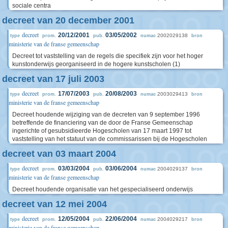
sociale centra
decreet van 20 december 2001
decreet
20/12/2001
03/05/2002
2002029138
type
prom.
pub.
numac
bron
ministerie van de franse gemeenschap
Decreet tot vaststelling van de regels die specifiek zijn voor het hoger
kunstonderwijs georganiseerd in de hogere kunstscholen (1)
decreet van 17 juli 2003
decreet
17/07/2003
20/08/2003
2003029413
type
prom.
pub.
numac
bron
ministerie van de franse gemeenschap
Decreet houdende wijziging van de decreten van 9 september 1996
betreffende de financiering van de door de Franse Gemeenschap
ingerichte of gesubsidieerde Hogescholen van 17 maart 1997 tot
vaststelling van het statuut van de commissarissen bij de Hogescholen
decreet van 03 maart 2004
decreet
03/03/2004
03/06/2004
2004029137
type
prom.
pub.
numac
bron
ministerie van de franse gemeenschap
Decreet houdende organisatie van het gespecialiseerd onderwijs
decreet van 12 mei 2004
decreet
12/05/2004
22/06/2004
2004029217
type
prom.
pub.
numac
bron
ministerie van de franse gemeenschap