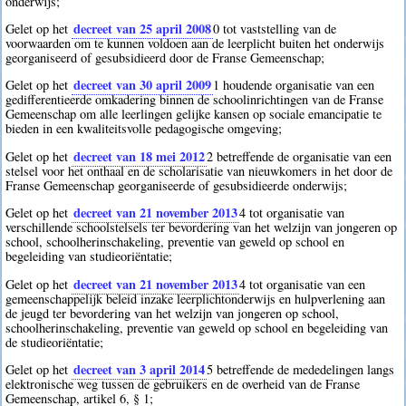
onderwijs;
decreet van 25 april 2008
Gelet op het
0
tot vaststelling van de
voorwaarden om te kunnen voldoen aan de leerplicht buiten het onderwijs
georganiseerd of gesubsidieerd door de Franse Gemeenschap;
decreet van 30 april 2009
Gelet op het
1
houdende organisatie van een
gedifferentieerde omkadering binnen de schoolinrichtingen van de Franse
Gemeenschap om alle leerlingen gelijke kansen op sociale emancipatie te
bieden in een kwaliteitsvolle pedagogische omgeving;
decreet van 18 mei 2012
Gelet op het
2
betreffende de organisatie van een
stelsel voor het onthaal en de scholarisatie van nieuwkomers in het door de
Franse Gemeenschap georganiseerde of gesubsidieerde onderwijs;
decreet van 21 november 2013
Gelet op het
4
tot organisatie van
verschillende schoolstelsels ter bevordering van het welzijn van jongeren op
school, schoolherinschakeling, preventie van geweld op school en
begeleiding van studieoriëntatie;
decreet van 21 november 2013
Gelet op het
4
tot organisatie van een
gemeenschappelijk beleid inzake leerplichtonderwijs en hulpverlening aan
de jeugd ter bevordering van het welzijn van jongeren op school,
schoolherinschakeling, preventie van geweld op school en begeleiding van
de studieoriëntatie;
decreet van 3 april 2014
Gelet op het
5
betreffende de mededelingen langs
elektronische weg tussen de gebruikers en de overheid van de Franse
Gemeenschap, artikel 6, § 1;