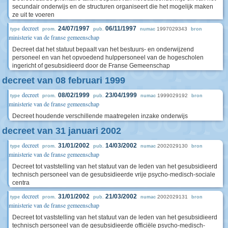
secundair onderwijs en de structuren organiseert die het mogelijk maken
ze uit te voeren
decreet
24/07/1997
06/11/1997
1997029343
type
prom.
pub.
numac
bron
ministerie van de franse gemeenschap
Decreet dat het statuut bepaalt van het bestuurs- en onderwijzend
personeel en van het opvoedend hulppersoneel van de hogescholen
ingericht of gesubsidieerd door de Franse Gemeenschap
decreet van 08 februari 1999
decreet
08/02/1999
23/04/1999
1999029192
type
prom.
pub.
numac
bron
ministerie van de franse gemeenschap
Decreet houdende verschillende maatregelen inzake onderwijs
decreet van 31 januari 2002
decreet
31/01/2002
14/03/2002
2002029130
type
prom.
pub.
numac
bron
ministerie van de franse gemeenschap
Decreet tot vaststelling van het statuut van de leden van het gesubsidieerd
technisch personeel van de gesubsidieerde vrije psycho-medisch-sociale
centra
decreet
31/01/2002
21/03/2002
2002029131
type
prom.
pub.
numac
bron
ministerie van de franse gemeenschap
Decreet tot vaststelling van het statuut van de leden van het gesubsidieerd
technisch personeel van de gesubsidieerde officiële psycho-medisch-