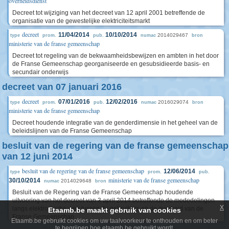
overheidsdienst
Decreet tot wijziging van het decreet van 12 april 2001 betreffende de
organisatie van de gewestelijke elektriciteitsmarkt
decreet
11/04/2014
10/10/2014
2014029467
type
prom.
pub.
numac
bron
ministerie van de franse gemeenschap
Decreet tot regeling van de bekwaamheidsbewijzen en ambten in het door
de Franse Gemeenschap georganiseerde en gesubsidieerde basis- en
secundair onderwijs
decreet van 07 januari 2016
decreet
07/01/2016
12/02/2016
2016029074
type
prom.
pub.
numac
bron
ministerie van de franse gemeenschap
Decreet houdende integratie van de genderdimensie in het geheel van de
beleidslijnen van de Franse Gemeenschap
besluit van de regering van de franse gemeenschap
van 12 juni 2014
besluit van de regering van de franse gemeenschap
12/06/2014
type
prom.
pub.
ministerie van de franse gemeenschap
30/10/2014
2014029648
numac
bron
Besluit van de Regering van de Franse Gemeenschap houdende
uitvoering van het decreet van 3 april 2014 betreffende de mededelingen
x
langs elektronische weg tussen de gebruikers en de overheid van de
Etaamb.be maakt gebruik van cookies
Franse Gemeenschap
Etaamb.be gebruikt cookies om uw taalvoorkeur te onthouden en om beter
te begrijpen hoe etaamb.be gebruikt wordt.