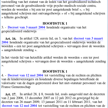
vaststelling van het statuut van de leden van het gesubsidieerd technisch
personeel van de gesubsidieerde vrije psycho-medisch-sociale centra,
worden de woorden « bij een ter post aangetekende brief », « bij
aangetekend schrijven met ontvangstbewijs » of « bij aangetekend schrijven
» telkens geschrapt.
HOOFDSTUK 1
Decreet van 3 maart 2004
3. -
houdende organisatie van het
gespecialiseerd onderwijs
Art. 16.
decreet van 3 maart
In artikel 128, eerste lid, en 3, van het
2004
houdende organisatie van het gespecialiseerd onderwijs worden de
woorden « een ter post aangetekend schrijven » vervangen door de woorden
« aangetekende zending ».
In het vierde lid van hetzelfde artikel worden de woorden « een ter post
aangetekend schrijven » vervangen door de woorden « aangetekende zending
».
HOOFDSTUK 1
Decreet van 12 mei 2004
4. -
tot vaststelling van de rechten en plichten
van de kinderverzorgers en houdende diverse bepalingen betreffende de
valorisatie van de dagen gepresteerd door het niet-statutair personeel van de
Franse Gemeenschap
Art. 17.
In artikel 28, § 8, tweede lid, zoals aangevuld met de decreten
van 2 juni 2006, 13 december 2007 en 12 juli 2012 en gewijzigd bij de
decreten van 26 maart 2009, 13 januari 2011 en 11 februari 2011, van het
decreet van 12 mei 2004
tot vaststelling van de rechten en plichten van de