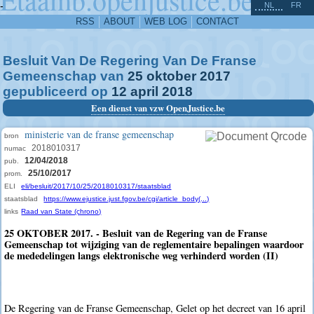
^
-
NL
FR
RSS
ABOUT
WEB LOG
CONTACT
Besluit Van De Regering Van De Franse
Gemeenschap van
25
oktober
2017
gepubliceerd op
12
april
2018
Een dienst van vzw OpenJustice.be
ministerie van de franse gemeenschap
bron
2018010317
numac
12/04/2018
pub.
25/10/2017
prom.
ELI
eli/besluit/2017/10/25/2018010317/staatsblad
staatsblad
https://www.ejustice.just.fgov.be/cgi/article_body(...)
links
Raad van State (chrono)
25 OKTOBER 2017. - Besluit van de Regering van de Franse
Gemeenschap tot wijziging van de reglementaire bepalingen waardoor
de mededelingen langs elektronische weg verhinderd worden (II)
De Regering van de Franse Gemeenschap, Gelet op het decreet van 16 april