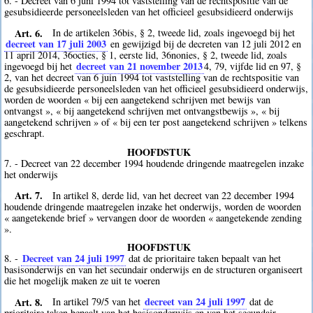
6. - Decreet van 6 juni 1994 tot vaststelling van de rechtspositie van de
gesubsidieerde personeelsleden van het officieel gesubsidieerd onderwijs
Art. 6.
In de artikelen 36bis, § 2, tweede lid, zoals ingevoegd bij het
decreet van 17 juli 2003
en gewijzigd bij de decreten van 12 juli 2012 en
11 april 2014, 36octies, § 1, eerste lid, 36nonies, § 2, tweede lid, zoals
decreet van 21 november 2013
ingevoegd bij het
4
, 79, vijfde lid en 97, §
2, van het decreet van 6 juin 1994 tot vaststelling van de rechtspositie van
de gesubsidieerde personeelsleden van het officieel gesubsidieerd onderwijs,
worden de woorden « bij een aangetekend schrijven met bewijs van
ontvangst », « bij aangetekend schrijven met ontvangstbewijs », « bij
aangetekend schrijven » of « bij een ter post aangetekend schrijven » telkens
geschrapt.
HOOFDSTUK
7. - Decreet van 22 december 1994 houdende dringende maatregelen inzake
het onderwijs
Art. 7.
In artikel 8, derde lid, van het decreet van 22 december 1994
houdende dringende maatregelen inzake het onderwijs, worden de woorden
« aangetekende brief » vervangen door de woorden « aangetekende zending
».
HOOFDSTUK
Decreet van 24 juli 1997
8. -
dat de prioritaire taken bepaalt van het
basisonderwijs en van het secundair onderwijs en de structuren organiseert
die het mogelijk maken ze uit te voeren
Art. 8.
decreet van 24 juli 1997
In artikel 79/5 van het
dat de
prioritaire taken bepaalt van het basisonderwijs en van het secundair