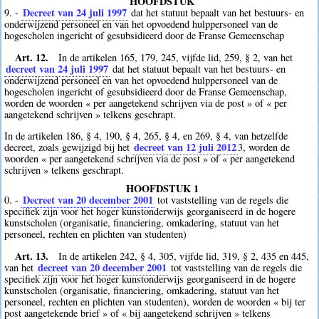
HOOFDSTUK
Decreet van 24 juli 1997
9. -
dat het statuut bepaalt van het bestuurs- en
onderwijzend personeel en van het opvoedend hulppersoneel van de
hogescholen ingericht of gesubsidieerd door de Franse Gemeenschap
Art. 12.
In de artikelen 165, 179, 245, vijfde lid, 259, § 2, van het
decreet van 24 juli 1997
dat het statuut bepaalt van het bestuurs- en
onderwijzend personeel en van het opvoedend hulppersoneel van de
hogescholen ingericht of gesubsidieerd door de Franse Gemeenschap,
worden de woorden « per aangetekend schrijven via de post » of « per
aangetekend schrijven » telkens geschrapt.
In de artikelen 186, § 4, 190, § 4, 265, § 4, en 269, § 4, van hetzelfde
decreet van 12 juli 2012
decreet, zoals gewijzigd bij het
3
, worden de
woorden « per aangetekend schrijven via de post » of « per aangetekend
schrijven » telkens geschrapt.
HOOFDSTUK 1
Decreet van 20 december 2001
0. -
tot vaststelling van de regels die
specifiek zijn voor het hoger kunstonderwijs georganiseerd in de hogere
kunstscholen (organisatie, financiering, omkadering, statuut van het
personeel, rechten en plichten van studenten)
Art. 13.
In de artikelen 242, § 4, 305, vijfde lid, 319, § 2, 435 en 445,
decreet van 20 december 2001
van het
tot vaststelling van de regels die
specifiek zijn voor het hoger kunstonderwijs georganiseerd in de hogere
kunstscholen (organisatie, financiering, omkadering, statuut van het
personeel, rechten en plichten van studenten), worden de woorden « bij ter
post aangetekende brief » of « bij aangetekend schrijven » telkens