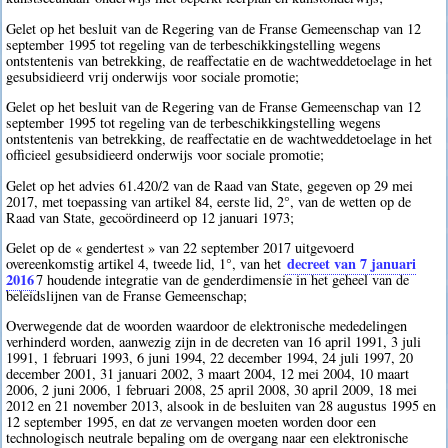
Gelet op het besluit van de Regering van de Franse Gemeenschap van 12
september 1995 tot regeling van de terbeschikkingstelling wegens
ontstentenis van betrekking, de reaffectatie en de wachtweddetoelage in het
gesubsidieerd vrij onderwijs voor sociale promotie;
Gelet op het besluit van de Regering van de Franse Gemeenschap van 12
september 1995 tot regeling van de terbeschikkingstelling wegens
ontstentenis van betrekking, de reaffectatie en de wachtweddetoelage in het
officieel gesubsidieerd onderwijs voor sociale promotie;
Gelet op het advies 61.420/2 van de Raad van State, gegeven op 29 mei
2017, met toepassing van artikel 84, eerste lid, 2°, van de wetten op de
Raad van State, gecoördineerd op 12 januari 1973;
Gelet op de « gendertest » van 22 september 2017 uitgevoerd
decreet van 7 januari
overeenkomstig artikel 4, tweede lid, 1°, van het
2016
7
houdende integratie van de genderdimensie in het geheel van de
beleidslijnen van de Franse Gemeenschap;
Overwegende dat de woorden waardoor de elektronische mededelingen
verhinderd worden, aanwezig zijn in de decreten van 16 april 1991, 3 juli
1991, 1 februari 1993, 6 juni 1994, 22 december 1994, 24 juli 1997, 20
december 2001, 31 januari 2002, 3 maart 2004, 12 mei 2004, 10 maart
2006, 2 juni 2006, 1 februari 2008, 25 april 2008, 30 april 2009, 18 mei
2012 en 21 november 2013, alsook in de besluiten van 28 augustus 1995 en
12 september 1995, en dat ze vervangen moeten worden door een
technologisch neutrale bepaling om de overgang naar een elektronische