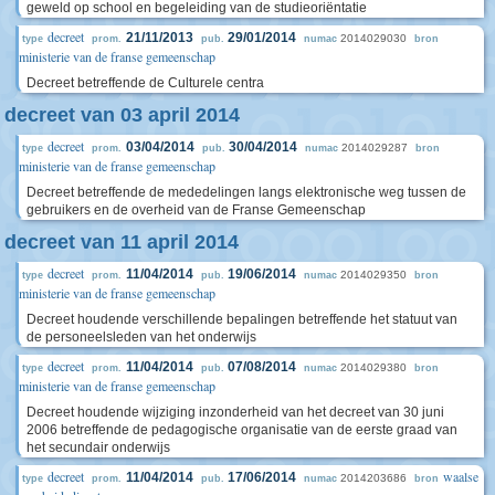
geweld op school en begeleiding van de studieoriëntatie
decreet
21/11/2013
29/01/2014
2014029030
type
prom.
pub.
numac
bron
ministerie van de franse gemeenschap
Decreet betreffende de Culturele centra
decreet van 03 april 2014
decreet
03/04/2014
30/04/2014
2014029287
type
prom.
pub.
numac
bron
ministerie van de franse gemeenschap
Decreet betreffende de mededelingen langs elektronische weg tussen de
gebruikers en de overheid van de Franse Gemeenschap
decreet van 11 april 2014
decreet
11/04/2014
19/06/2014
2014029350
type
prom.
pub.
numac
bron
ministerie van de franse gemeenschap
Decreet houdende verschillende bepalingen betreffende het statuut van
de personeelsleden van het onderwijs
decreet
11/04/2014
07/08/2014
2014029380
type
prom.
pub.
numac
bron
ministerie van de franse gemeenschap
Decreet houdende wijziging inzonderheid van het decreet van 30 juni
2006 betreffende de pedagogische organisatie van de eerste graad van
het secundair onderwijs
decreet
waalse
11/04/2014
17/06/2014
2014203686
type
prom.
pub.
numac
bron