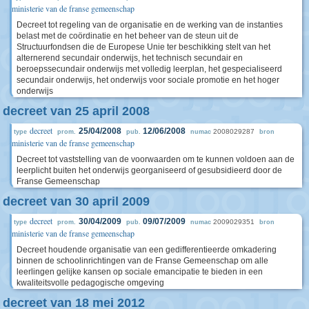
ministerie van de franse gemeenschap
Decreet tot regeling van de organisatie en de werking van de instanties
belast met de coördinatie en het beheer van de steun uit de
Structuurfondsen die de Europese Unie ter beschikking stelt van het
alternerend secundair onderwijs, het technisch secundair en
beroepssecundair onderwijs met volledig leerplan, het gespecialiseerd
secundair onderwijs, het onderwijs voor sociale promotie en het hoger
onderwijs
decreet van 25 april 2008
decreet
25/04/2008
12/06/2008
2008029287
type
prom.
pub.
numac
bron
ministerie van de franse gemeenschap
Decreet tot vaststelling van de voorwaarden om te kunnen voldoen aan de
leerplicht buiten het onderwijs georganiseerd of gesubsidieerd door de
Franse Gemeenschap
decreet van 30 april 2009
decreet
30/04/2009
09/07/2009
2009029351
type
prom.
pub.
numac
bron
ministerie van de franse gemeenschap
Decreet houdende organisatie van een gedifferentieerde omkadering
binnen de schoolinrichtingen van de Franse Gemeenschap om alle
leerlingen gelijke kansen op sociale emancipatie te bieden in een
kwaliteitsvolle pedagogische omgeving
decreet van 18 mei 2012