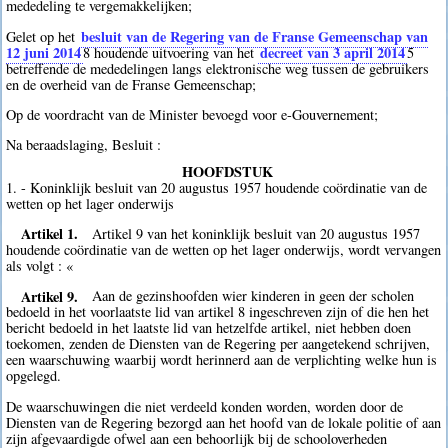
mededeling te vergemakkelijken;
besluit van de Regering van de Franse Gemeenschap van
Gelet op het
12 juni 2014
decreet van 3 april 2014
8
houdende uitvoering van het
5
betreffende de mededelingen langs elektronische weg tussen de gebruikers
en de overheid van de Franse Gemeenschap;
Op de voordracht van de Minister bevoegd voor e-Gouvernement;
Na beraadslaging, Besluit :
HOOFDSTUK
1. - Koninklijk besluit van 20 augustus 1957 houdende coördinatie van de
wetten op het lager onderwijs
Artikel 1.
Artikel 9 van het koninklijk besluit van 20 augustus 1957
houdende coördinatie van de wetten op het lager onderwijs, wordt vervangen
als volgt : «
Artikel 9.
Aan de gezinshoofden wier kinderen in geen der scholen
bedoeld in het voorlaatste lid van artikel 8 ingeschreven zijn of die hen het
bericht bedoeld in het laatste lid van hetzelfde artikel, niet hebben doen
toekomen, zenden de Diensten van de Regering per aangetekend schrijven,
een waarschuwing waarbij wordt herinnerd aan de verplichting welke hun is
opgelegd.
De waarschuwingen die niet verdeeld konden worden, worden door de
Diensten van de Regering bezorgd aan het hoofd van de lokale politie of aan
zijn afgevaardigde ofwel aan een behoorlijk bij de schooloverheden