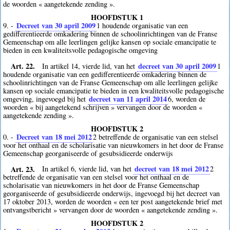
de woorden « aangetekende zending ».
HOOFDSTUK 1
Decreet van 30 april 2009
9. -
1
houdende organisatie van een
gedifferentieerde omkadering binnen de schoolinrichtingen van de Franse
Gemeenschap om alle leerlingen gelijke kansen op sociale emancipatie te
bieden in een kwaliteitsvolle pedagogische omgeving
Art. 22.
decreet van 30 april 2009
In artikel 14, vierde lid, van het
1
houdende organisatie van een gedifferentieerde omkadering binnen de
schoolinrichtingen van de Franse Gemeenschap om alle leerlingen gelijke
kansen op sociale emancipatie te bieden in een kwaliteitsvolle pedagogische
decreet van 11 april 2014
omgeving, ingevoegd bij het
6
, worden de
woorden « bij aangetekend schrijven » vervangen door de woorden «
aangetekende zending ».
HOOFDSTUK 2
Decreet van 18 mei 2012
0. -
2
betreffende de organisatie van een stelsel
voor het onthaal en de scholarisatie van nieuwkomers in het door de Franse
Gemeenschap georganiseerde of gesubsidieerde onderwijs
Art. 23.
decreet van 18 mei 2012
In artikel 6, vierde lid, van het
2
betreffende de organisatie van een stelsel voor het onthaal en de
scholarisatie van nieuwkomers in het door de Franse Gemeenschap
georganiseerde of gesubsidieerde onderwijs, ingevoegd bij het decreet van
17 oktober 2013, worden de woorden « een ter post aangetekende brief met
ontvangstbericht » vervangen door de woorden « aangetekende zending ».
HOOFDSTUK 2