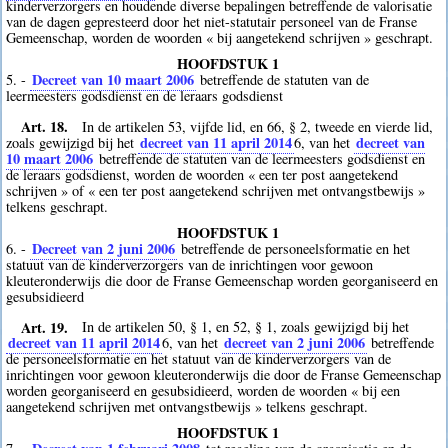
kinderverzorgers en houdende diverse bepalingen betreffende de valorisatie
van de dagen gepresteerd door het niet-statutair personeel van de Franse
Gemeenschap, worden de woorden « bij aangetekend schrijven » geschrapt.
HOOFDSTUK 1
Decreet van 10 maart 2006
5. -
betreffende de statuten van de
leermeesters godsdienst en de leraars godsdienst
Art. 18.
In de artikelen 53, vijfde lid, en 66, § 2, tweede en vierde lid,
decreet van 11 april 2014
decreet van
zoals gewijzigd bij het
6
, van het
10 maart 2006
betreffende de statuten van de leermeesters godsdienst en
de leraars godsdienst, worden de woorden « een ter post aangetekend
schrijven » of « een ter post aangetekend schrijven met ontvangstbewijs »
telkens geschrapt.
HOOFDSTUK 1
Decreet van 2 juni 2006
6. -
betreffende de personeelsformatie en het
statuut van de kinderverzorgers van de inrichtingen voor gewoon
kleuteronderwijs die door de Franse Gemeenschap worden georganiseerd en
gesubsidieerd
Art. 19.
In de artikelen 50, § 1, en 52, § 1, zoals gewijzigd bij het
decreet van 11 april 2014
decreet van 2 juni 2006
6
, van het
betreffende
de personeelsformatie en het statuut van de kinderverzorgers van de
inrichtingen voor gewoon kleuteronderwijs die door de Franse Gemeenschap
worden georganiseerd en gesubsidieerd, worden de woorden « bij een
aangetekend schrijven met ontvangstbewijs » telkens geschrapt.
HOOFDSTUK 1