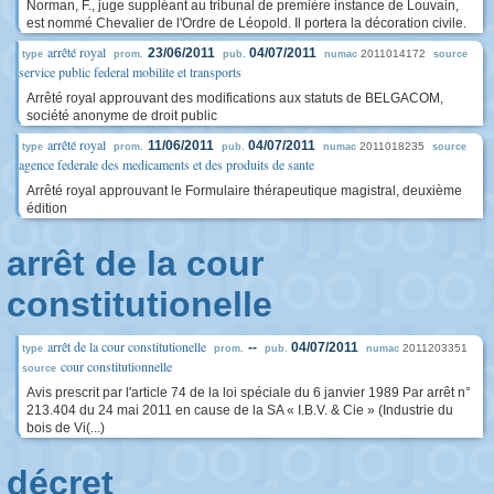
Norman, F., juge suppléant au tribunal de première instance de Louvain,
est nommé Chevalier de l'Ordre de Léopold. Il portera la décoration civile.
arrêté royal
23/06/2011
04/07/2011
2011014172
type
prom.
pub.
numac
source
service public federal mobilite et transports
Arrêté royal approuvant des modifications aux statuts de BELGACOM,
société anonyme de droit public
arrêté royal
11/06/2011
04/07/2011
2011018235
type
prom.
pub.
numac
source
agence federale des medicaments et des produits de sante
Arrêté royal approuvant le Formulaire thérapeutique magistral, deuxième
édition
arrêt de la cour
constitutionelle
arrêt de la cour constitutionelle
--
04/07/2011
2011203351
type
prom.
pub.
numac
cour constitutionnelle
source
Avis prescrit par l'article 74 de la loi spéciale du 6 janvier 1989 Par arrêt n°
213.404 du 24 mai 2011 en cause de la SA « I.B.V. & Cie » (Industrie du
bois de Vi(...)
décret