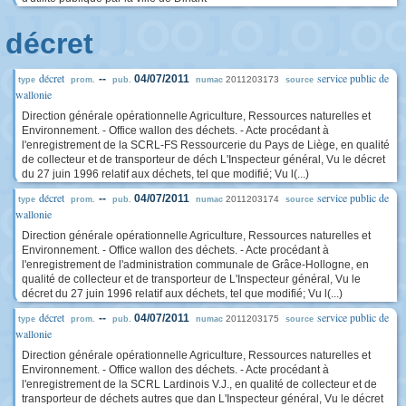
décret
décret
service public de
--
04/07/2011
2011203173
type
prom.
pub.
numac
source
wallonie
Direction générale opérationnelle Agriculture, Ressources naturelles et
Environnement. - Office wallon des déchets. - Acte procédant à
l'enregistrement de la SCRL-FS Ressourcerie du Pays de Liège, en qualité
de collecteur et de transporteur de déch L'Inspecteur général, Vu le décret
du 27 juin 1996 relatif aux déchets, tel que modifié; Vu l(...)
décret
service public de
--
04/07/2011
2011203174
type
prom.
pub.
numac
source
wallonie
Direction générale opérationnelle Agriculture, Ressources naturelles et
Environnement. - Office wallon des déchets. - Acte procédant à
l'enregistrement de l'administration communale de Grâce-Hollogne, en
qualité de collecteur et de transporteur de L'Inspecteur général, Vu le
décret du 27 juin 1996 relatif aux déchets, tel que modifié; Vu l(...)
décret
service public de
--
04/07/2011
2011203175
type
prom.
pub.
numac
source
wallonie
Direction générale opérationnelle Agriculture, Ressources naturelles et
Environnement. - Office wallon des déchets. - Acte procédant à
l'enregistrement de la SCRL Lardinois V.J., en qualité de collecteur et de
transporteur de déchets autres que dan L'Inspecteur général, Vu le décret