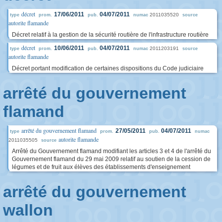
décret
17/06/2011
04/07/2011
2011035520
type
prom.
pub.
numac
source
autorite flamande
Décret relatif à la gestion de la sécurité routière de l'infrastructure routière
décret
10/06/2011
04/07/2011
2011203191
type
prom.
pub.
numac
source
autorite flamande
Décret portant modification de certaines dispositions du Code judiciaire
arrêté du gouvernement
flamand
arrêté du gouvernement flamand
27/05/2011
04/07/2011
type
prom.
pub.
numac
autorite flamande
2011035505
source
Arrêté du Gouvernement flamand modifiant les articles 3 et 4 de l'arrêté du
Gouvernement flamand du 29 mai 2009 relatif au soutien de la cession de
légumes et de fruit aux élèves des établissements d'enseignement
arrêté du gouvernement
wallon