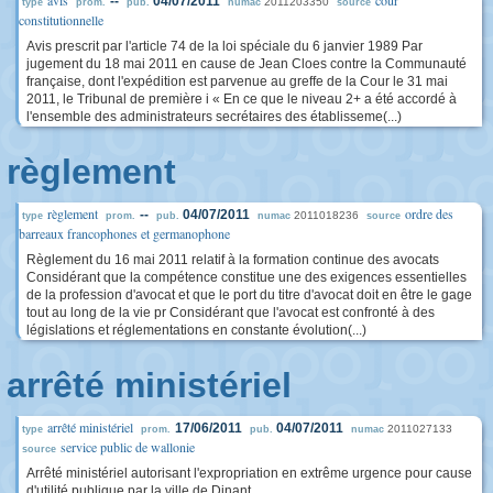
avis
cour
--
04/07/2011
2011203350
type
prom.
pub.
numac
source
constitutionnelle
Avis prescrit par l'article 74 de la loi spéciale du 6 janvier 1989 Par
jugement du 18 mai 2011 en cause de Jean Cloes contre la Communauté
française, dont l'expédition est parvenue au greffe de la Cour le 31 mai
2011, le Tribunal de première i « En ce que le niveau 2+ a été accordé à
l'ensemble des administrateurs secrétaires des établisseme(...)
règlement
règlement
ordre des
--
04/07/2011
2011018236
type
prom.
pub.
numac
source
barreaux francophones et germanophone
Règlement du 16 mai 2011 relatif à la formation continue des avocats
Considérant que la compétence constitue une des exigences essentielles
de la profession d'avocat et que le port du titre d'avocat doit en être le gage
tout au long de la vie pr Considérant que l'avocat est confronté à des
législations et réglementations en constante évolution(...)
arrêté ministériel
arrêté ministériel
17/06/2011
04/07/2011
2011027133
type
prom.
pub.
numac
service public de wallonie
source
Arrêté ministériel autorisant l'expropriation en extrême urgence pour cause
d'utilité publique par la ville de Dinant