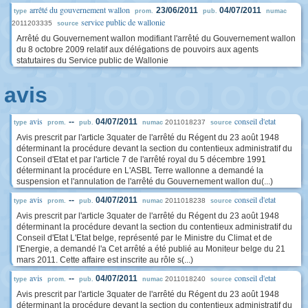
arrêté du gouvernement wallon
23/06/2011
04/07/2011
type
prom.
pub.
numac
service public de wallonie
2011203335
source
Arrêté du Gouvernement wallon modifiant l'arrêté du Gouvernement wallon
du 8 octobre 2009 relatif aux délégations de pouvoirs aux agents
statutaires du Service public de Wallonie
avis
avis
conseil d'etat
--
04/07/2011
2011018237
type
prom.
pub.
numac
source
Avis prescrit par l'article 3quater de l'arrêté du Régent du 23 août 1948
déterminant la procédure devant la section du contentieux administratif du
Conseil d'Etat et par l'article 7 de l'arrêté royal du 5 décembre 1991
déterminant la procédure en L'ASBL Terre wallonne a demandé la
suspension et l'annulation de l'arrêté du Gouvernement wallon du(...)
avis
conseil d'etat
--
04/07/2011
2011018238
type
prom.
pub.
numac
source
Avis prescrit par l'article 3quater de l'arrêté du Régent du 23 août 1948
déterminant la procédure devant la section du contentieux administratif du
Conseil d'Etat L'Etat belge, représenté par le Ministre du Climat et de
l'Energie, a demandé l'a Cet arrêté a été publié au Moniteur belge du 21
mars 2011. Cette affaire est inscrite au rôle s(...)
avis
conseil d'etat
--
04/07/2011
2011018240
type
prom.
pub.
numac
source
Avis prescrit par l'article 3quater de l'arrêté du Régent du 23 août 1948
déterminant la procédure devant la section du contentieux administratif du