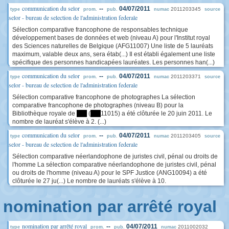
communication du selor
--
04/07/2011
2011203345
type
prom.
pub.
numac
source
selor - bureau de selection de l'administration federale
Sélection comparative francophone de responsables technique
développement bases de données et web (niveau A) pour l'Institut royal
des Sciences naturelles de Belgique (AFG11007) Une liste de 5 lauréats
maximum, valable deux ans, sera étab(...) Il est établi également une liste
spécifique des personnes handicapées lauréates. Les personnes han(...)
communication du selor
--
04/07/2011
2011203371
type
prom.
pub.
numac
source
selor - bureau de selection de l'administration federale
Sélection comparative francophone de photographes La sélection
comparative francophone de photographes (niveau B) pour la
Bibliothèque royale de
****
(
****
11015) a été clôturée le 20 juin 2011. Le
nombre de lauréat s'élève à 2. (...)
communication du selor
--
04/07/2011
2011203405
type
prom.
pub.
numac
source
selor - bureau de selection de l'administration federale
Sélection comparative néerlandophone de juristes civil, pénal ou droits de
l'homme La sélection comparative néerlandophone de juristes civil, pénal
ou droits de l'homme (niveau A) pour le SPF Justice (ANG10094) a été
clôturée le 27 ju(...) Le nombre de lauréats s'élève à 10.
nomination par arrêté royal
nomination par arrêté royal
--
04/07/2011
2011002032
type
prom.
pub.
numac