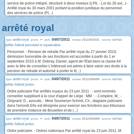
service de police intégré, structuré à deux niveaux (LPI). - Loi du 26 av(...) -
Arrêté royal du 30 mars 2001 portant la position juridique du personnel
des services de police (P(...)
arrêté royal
arrêté royal
service
--
04/07/2011
2011002031
type
prom.
pub.
numac
source
public federal personnel et organisation
Personnel. - Pension de retraite Par arrêté royal du 27 janvier 2010,
démission honorable de ses fonctions est accordée à partir du 1 er
septembre 2010 à M. Debray, Daniel, agent de l'Etat dans la classe A4
avec le titre de conseiller L'intéressé est admis à faire valoir ses droits à la
pension de retraite et autorisé à porter le ti(...)
arrêté royal
service
--
04/07/2011
2011009488
type
prom.
pub.
numac
source
public federal justice
Ordre judiciaire Par arrêtés royaux du 23 juin 2011 : - sont nommés
conseiller suppléant à la cour d'appel de Liège : MM. : - Compère, M.; -
Grignard, D., avocats; - Mme Soumeryn-Schmit, Ch., stagiaire judiciaire
dans l'arrondi Elle est désignée pour exercer ses fonctions aux tribunaux
de première instance de Bruxelles et de (...)
arrêté royal
service
--
04/07/2011
2011009489
type
prom.
pub.
numac
source
public federal justice
Ordre judiciaire. - Ordres nationaux Par arrêté royal du 23 juin 2011, M.