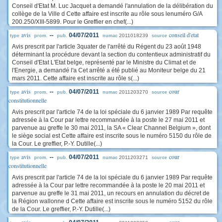
Conseil d'Etat M. Luc Jacquet a demandé l'annulation de la délibération du
collège de la Ville d Cette affaire est inscrite au rôle sous lenuméro G/A
200.250/XIII-5899. Pour le Greffier en chef(...)
avis
conseil d'etat
--
04/07/2011
2011018239
type
prom.
pub.
numac
source
Avis prescrit par l'article 3quater de l'arrêté du Régent du 23 août 1948
déterminant la procédure devant la section du contentieux administratif du
Conseil d'Etat L'Etat belge, représenté par le Ministre du Climat et de
l'Energie, a demandé l'a Cet arrêté a été publié au Moniteur belge du 21
mars 2011. Cette affaire est inscrite au rôle s(...)
avis
cour
--
04/07/2011
2011203270
type
prom.
pub.
numac
source
constitutionnelle
Avis prescrit par l'article 74 de la loi spéciale du 6 janvier 1989 Par requête
adressée à la Cour par lettre recommandée à la poste le 27 mai 2011 et
parvenue au greffe le 30 mai 2011, la SA « Clear Channel Belgium », dont
le siège social est Cette affaire est inscrite sous le numéro 5150 du rôle de
la Cour. Le greffier, P.-Y. Dutille(...)
avis
cour
--
04/07/2011
2011203271
type
prom.
pub.
numac
source
constitutionnelle
Avis prescrit par l'article 74 de la loi spéciale du 6 janvier 1989 Par requête
adressée à la Cour par lettre recommandée à la poste le 20 mai 2011 et
parvenue au greffe le 31 mai 2011, un recours en annulation du décret de
la Région wallonne d Cette affaire est inscrite sous le numéro 5152 du rôle
de la Cour. Le greffier, P.-Y. Dutille(...)