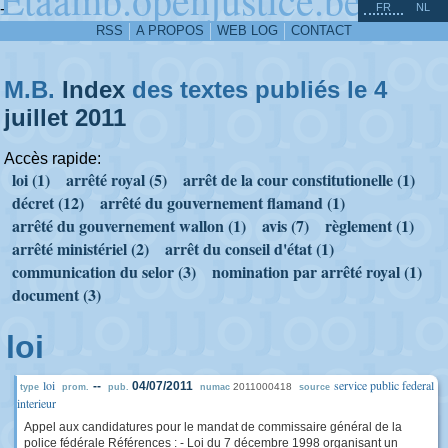
^
-
FR
NL
RSS
A PROPOS
WEB LOG
CONTACT
M.B.
Index
des textes publiés le 4
juillet
2011
Accès rapide:
loi (1)
arrêté royal (5)
arrêt de la cour constitutionelle (1)
décret (12)
arrêté du gouvernement flamand (1)
arrêté du gouvernement wallon (1)
avis (7)
règlement (1)
arrêté ministériel (2)
arrêt du conseil d'état (1)
communication du selor (3)
nomination par arrêté royal (1)
document (3)
loi
loi
service public federal
--
04/07/2011
2011000418
type
prom.
pub.
numac
source
interieur
Appel aux candidatures pour le mandat de commissaire général de la
police fédérale Références : - Loi du 7 décembre 1998 organisant un