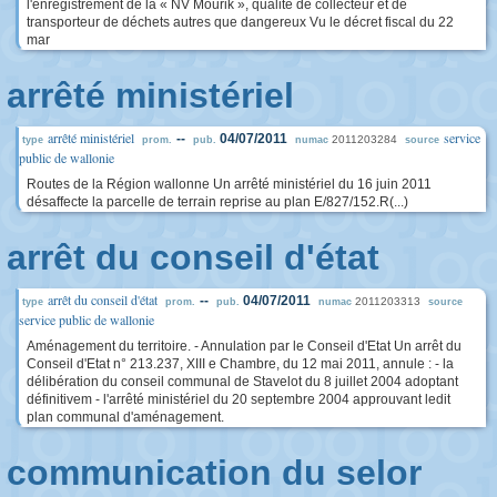
l'enregistrement de la « NV Mourik », qualité de collecteur et de
transporteur de déchets autres que dangereux Vu le décret fiscal du 22
mar
arrêté ministériel
arrêté ministériel
service
--
04/07/2011
2011203284
type
prom.
pub.
numac
source
public de wallonie
Routes de la Région wallonne Un arrêté ministériel du 16 juin 2011
désaffecte la parcelle de terrain reprise au plan E/827/152.R(...)
arrêt du conseil d'état
arrêt du conseil d'état
--
04/07/2011
2011203313
type
prom.
pub.
numac
source
service public de wallonie
Aménagement du territoire. - Annulation par le Conseil d'Etat Un arrêt du
Conseil d'Etat n° 213.237, XIII e Chambre, du 12 mai 2011, annule : - la
délibération du conseil communal de Stavelot du 8 juillet 2004 adoptant
définitivem - l'arrêté ministériel du 20 septembre 2004 approuvant ledit
plan communal d'aménagement.
communication du selor