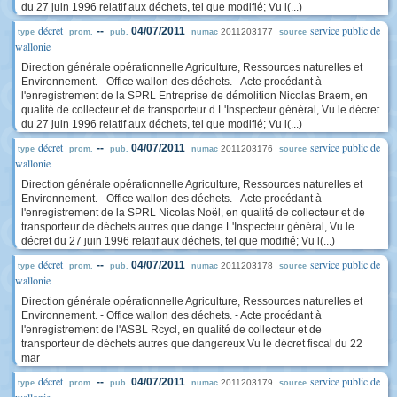
du 27 juin 1996 relatif aux déchets, tel que modifié; Vu l(...)
décret
service public de
--
04/07/2011
2011203177
type
prom.
pub.
numac
source
wallonie
Direction générale opérationnelle Agriculture, Ressources naturelles et
Environnement. - Office wallon des déchets. - Acte procédant à
l'enregistrement de la SPRL Entreprise de démolition Nicolas Braem, en
qualité de collecteur et de transporteur d L'Inspecteur général, Vu le décret
du 27 juin 1996 relatif aux déchets, tel que modifié; Vu l(...)
décret
service public de
--
04/07/2011
2011203176
type
prom.
pub.
numac
source
wallonie
Direction générale opérationnelle Agriculture, Ressources naturelles et
Environnement. - Office wallon des déchets. - Acte procédant à
l'enregistrement de la SPRL Nicolas Noël, en qualité de collecteur et de
transporteur de déchets autres que dange L'Inspecteur général, Vu le
décret du 27 juin 1996 relatif aux déchets, tel que modifié; Vu l(...)
décret
service public de
--
04/07/2011
2011203178
type
prom.
pub.
numac
source
wallonie
Direction générale opérationnelle Agriculture, Ressources naturelles et
Environnement. - Office wallon des déchets. - Acte procédant à
l'enregistrement de l'ASBL Rcycl, en qualité de collecteur et de
transporteur de déchets autres que dangereux Vu le décret fiscal du 22
mar
décret
service public de
--
04/07/2011
2011203179
type
prom.
pub.
numac
source