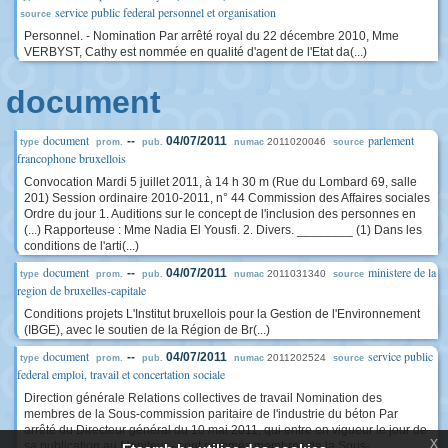
service public federal personnel et organisation
source
Personnel. - Nomination Par arrêté royal du 22 décembre 2010, Mme
VERBYST, Cathy est nommée en qualité d'agent de l'Etat da(...)
document
document
parlement
--
04/07/2011
2011020046
type
prom.
pub.
numac
source
francophone bruxellois
Convocation Mardi 5 juillet 2011, à 14 h 30 m (Rue du Lombard 69, salle
201) Session ordinaire 2010-2011, n° 44 Commission des Affaires sociales
Ordre du jour 1. Auditions sur le concept de l'inclusion des personnes en
(...) Rapporteuse : Mme Nadia El Yousfi. 2. Divers. ________ (1) Dans les
conditions de l'arti(...)
document
ministere de la
--
04/07/2011
2011031340
type
prom.
pub.
numac
source
region de bruxelles-capitale
Conditions projets L'Institut bruxellois pour la Gestion de l'Environnement
(IBGE), avec le soutien de la Région de Br(...)
document
service public
--
04/07/2011
2011202524
type
prom.
pub.
numac
source
federal emploi, travail et concertation sociale
Direction générale Relations collectives de travail Nomination des
membres de la Sous-commission paritaire de l'industrie du béton Par
arrêté du Directeur général du 10 mai 2011, qui entre en vigueur le jour de
x
sa publication au Moniteur - sont nommés membres de la Sous-