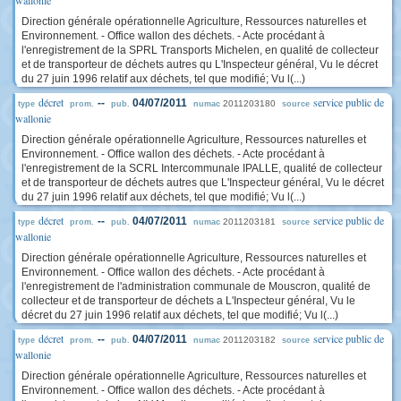
wallonie
Direction générale opérationnelle Agriculture, Ressources naturelles et
Environnement. - Office wallon des déchets. - Acte procédant à
l'enregistrement de la SPRL Transports Michelen, en qualité de collecteur
et de transporteur de déchets autres qu L'Inspecteur général, Vu le décret
du 27 juin 1996 relatif aux déchets, tel que modifié; Vu l(...)
décret
service public de
--
04/07/2011
2011203180
type
prom.
pub.
numac
source
wallonie
Direction générale opérationnelle Agriculture, Ressources naturelles et
Environnement. - Office wallon des déchets. - Acte procédant à
l'enregistrement de la SCRL Intercommunale IPALLE, qualité de collecteur
et de transporteur de déchets autres que L'Inspecteur général, Vu le décret
du 27 juin 1996 relatif aux déchets, tel que modifié; Vu l(...)
décret
service public de
--
04/07/2011
2011203181
type
prom.
pub.
numac
source
wallonie
Direction générale opérationnelle Agriculture, Ressources naturelles et
Environnement. - Office wallon des déchets. - Acte procédant à
l'enregistrement de l'administration communale de Mouscron, qualité de
collecteur et de transporteur de déchets a L'Inspecteur général, Vu le
décret du 27 juin 1996 relatif aux déchets, tel que modifié; Vu l(...)
décret
service public de
--
04/07/2011
2011203182
type
prom.
pub.
numac
source
wallonie
Direction générale opérationnelle Agriculture, Ressources naturelles et
Environnement. - Office wallon des déchets. - Acte procédant à