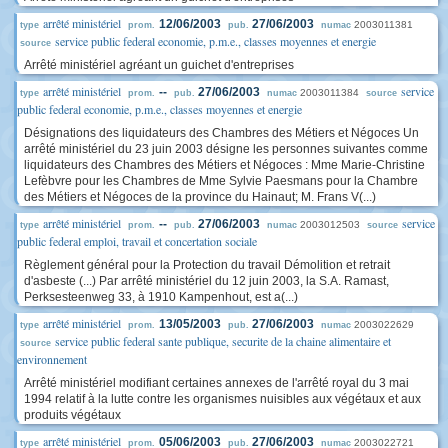
arrêté ministériel
12/06/2003
27/06/2003
2003011381
type
prom.
pub.
numac
service public federal economie, p.m.e., classes moyennes et energie
source
Arrêté ministériel agréant un guichet d'entreprises
arrêté ministériel
service
--
27/06/2003
2003011384
type
prom.
pub.
numac
source
public federal economie, p.m.e., classes moyennes et energie
Désignations des liquidateurs des Chambres des Métiers et Négoces Un
arrêté ministériel du 23 juin 2003 désigne les personnes suivantes comme
liquidateurs des Chambres des Métiers et Négoces : Mme Marie-Christine
Lefèbvre pour les Chambres de Mme Sylvie Paesmans pour la Chambre
des Métiers et Négoces de la province du Hainaut; M. Frans V(...)
arrêté ministériel
service
--
27/06/2003
2003012503
type
prom.
pub.
numac
source
public federal emploi, travail et concertation sociale
Règlement général pour la Protection du travail Démolition et retrait
d'asbeste (...) Par arrêté ministériel du 12 juin 2003, la S.A. Ramast,
Perksesteenweg 33, à 1910 Kampenhout, est a(...)
arrêté ministériel
13/05/2003
27/06/2003
2003022629
type
prom.
pub.
numac
service public federal sante publique, securite de la chaine alimentaire et
source
environnement
Arrêté ministériel modifiant certaines annexes de l'arrêté royal du 3 mai
1994 relatif à la lutte contre les organismes nuisibles aux végétaux et aux
produits végétaux
arrêté ministériel
05/06/2003
27/06/2003
2003022721
type
prom.
pub.
numac