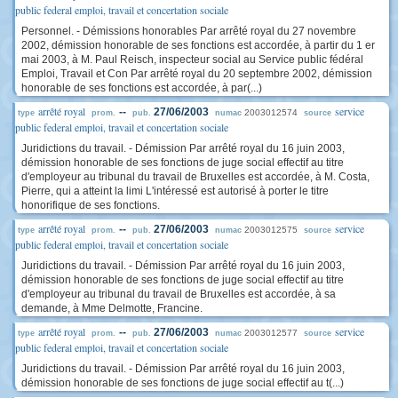
public federal emploi, travail et concertation sociale
Personnel. - Démissions honorables Par arrêté royal du 27 novembre
2002, démission honorable de ses fonctions est accordée, à partir du 1 er
mai 2003, à M. Paul Reisch, inspecteur social au Service public fédéral
Emploi, Travail et Con Par arrêté royal du 20 septembre 2002, démission
honorable de ses fonctions est accordée, à par(...)
arrêté royal
service
--
27/06/2003
2003012574
type
prom.
pub.
numac
source
public federal emploi, travail et concertation sociale
Juridictions du travail. - Démission Par arrêté royal du 16 juin 2003,
démission honorable de ses fonctions de juge social effectif au titre
d'employeur au tribunal du travail de Bruxelles est accordée, à M. Costa,
Pierre, qui a atteint la limi L'intéressé est autorisé à porter le titre
honorifique de ses fonctions.
arrêté royal
service
--
27/06/2003
2003012575
type
prom.
pub.
numac
source
public federal emploi, travail et concertation sociale
Juridictions du travail. - Démission Par arrêté royal du 16 juin 2003,
démission honorable de ses fonctions de juge social effectif au titre
d'employeur au tribunal du travail de Bruxelles est accordée, à sa
demande, à Mme Delmotte, Francine.
arrêté royal
service
--
27/06/2003
2003012577
type
prom.
pub.
numac
source
public federal emploi, travail et concertation sociale
Juridictions du travail. - Démission Par arrêté royal du 16 juin 2003,
démission honorable de ses fonctions de juge social effectif au t(...)