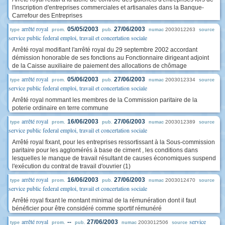
l'inscription d'entreprises commerciales et artisanales dans la Banque-
Carrefour des Entreprises
arrêté royal
05/05/2003
27/06/2003
2003012263
type
prom.
pub.
numac
source
service public federal emploi, travail et concertation sociale
Arrêté royal modifiant l'arrêté royal du 29 septembre 2002 accordant
démission honorable de ses fonctions au Fonctionnaire dirigeant adjoint
de la Caisse auxiliaire de paiement des allocations de chômage
arrêté royal
05/06/2003
27/06/2003
2003012334
type
prom.
pub.
numac
source
service public federal emploi, travail et concertation sociale
Arrêté royal nommant les membres de la Commission paritaire de la
poterie ordinaire en terre commune
arrêté royal
16/06/2003
27/06/2003
2003012389
type
prom.
pub.
numac
source
service public federal emploi, travail et concertation sociale
Arrêté royal fixant, pour les entreprises ressortissant à la Sous-commission
paritaire pour les agglomérés à base de ciment , les conditions dans
lesquelles le manque de travail résultant de causes économiques suspend
l'exécution du contrat de travail d'ouvrier (1)
arrêté royal
16/06/2003
27/06/2003
2003012470
type
prom.
pub.
numac
source
service public federal emploi, travail et concertation sociale
Arrêté royal fixant le montant minimal de la rémunération dont il faut
bénéficier pour être considéré comme sportif rémunéré
arrêté royal
service
--
27/06/2003
2003012506
type
prom.
pub.
numac
source