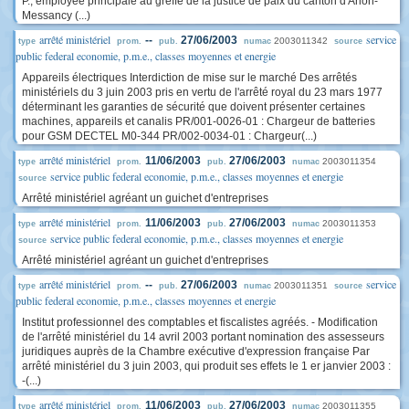
P., employée principale au greffe de la justice de paix du canton d'Arlon-
Messancy (...)
arrêté ministériel
service
--
27/06/2003
2003011342
type
prom.
pub.
numac
source
public federal economie, p.m.e., classes moyennes et energie
Appareils électriques Interdiction de mise sur le marché Des arrêtés
ministériels du 3 juin 2003 pris en vertu de l'arrêté royal du 23 mars 1977
déterminant les garanties de sécurité que doivent présenter certaines
machines, appareils et canalis PR/001-0026-01 : Chargeur de batteries
pour GSM DECTEL M0-344 PR/002-0034-01 : Chargeur(...)
arrêté ministériel
11/06/2003
27/06/2003
2003011354
type
prom.
pub.
numac
service public federal economie, p.m.e., classes moyennes et energie
source
Arrêté ministériel agréant un guichet d'entreprises
arrêté ministériel
11/06/2003
27/06/2003
2003011353
type
prom.
pub.
numac
service public federal economie, p.m.e., classes moyennes et energie
source
Arrêté ministériel agréant un guichet d'entreprises
arrêté ministériel
service
--
27/06/2003
2003011351
type
prom.
pub.
numac
source
public federal economie, p.m.e., classes moyennes et energie
Institut professionnel des comptables et fiscalistes agréés. - Modification
de l'arrêté ministériel du 14 avril 2003 portant nomination des assesseurs
juridiques auprès de la Chambre exécutive d'expression française Par
arrêté ministériel du 3 juin 2003, qui produit ses effets le 1 er janvier 2003 :
-(...)
arrêté ministériel
11/06/2003
27/06/2003
2003011355
type
prom.
pub.
numac