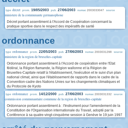
décret
19/05/2003
27/06/2003
2003033047
type
prom.
pub.
numac
source
ministere de la communaute germanophone
Décret portant assentiment à l'Accord de Coopération concernant la
pratique sportive dans le respect des impératifs de santé
ordonnance
ordonnance
22/05/2003
27/06/2003
2003031298
type
prom.
pub.
numac
source
ministere de la region de bruxelles-capitale
Ordonnance portant assentiment à l'Accord de coopération entre l'Etat
fédéral, la Région flamande, la Région wallonne et la Région de
Bruxelles-Capitale relatif à l'établissement, l'exécution et le suivi d'un plan
national climat, ainsi que l'établissement de rapports dans le cadre de la
Convention-cadre des Nations Unies sur les changements climatiques et
du Protocole de Kyoto
ordonnance
14/12/2000
27/06/2003
2003031332
type
prom.
pub.
numac
source
commission communautaire commune de la region de bruxelles-capitale
Ordonnance portant assentiment à : l'Instrument pour l'amendement de la
Constitution de l'Organisation internationale du Travail, adopté par la
Conférence à sa quatre-vingt-cinquième session à Genève le 19 juin 1997