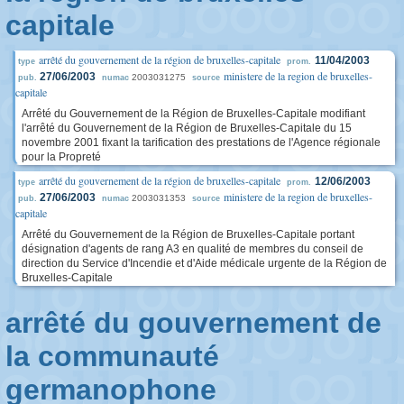
capitale
arrêté du gouvernement de la région de bruxelles-capitale
11/04/2003
type
prom.
ministere de la region de bruxelles-
27/06/2003
2003031275
pub.
numac
source
capitale
Arrêté du Gouvernement de la Région de Bruxelles-Capitale modifiant
l'arrêté du Gouvernement de la Région de Bruxelles-Capitale du 15
novembre 2001 fixant la tarification des prestations de l'Agence régionale
pour la Propreté
arrêté du gouvernement de la région de bruxelles-capitale
12/06/2003
type
prom.
ministere de la region de bruxelles-
27/06/2003
2003031353
pub.
numac
source
capitale
Arrêté du Gouvernement de la Région de Bruxelles-Capitale portant
désignation d'agents de rang A3 en qualité de membres du conseil de
direction du Service d'Incendie et d'Aide médicale urgente de la Région de
Bruxelles-Capitale
arrêté du gouvernement de
la communauté
germanophone