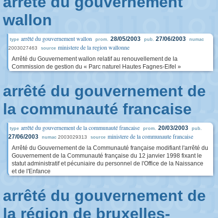
arrêté du gouvernement
wallon
arrêté du gouvernement wallon
28/05/2003
27/06/2003
type
prom.
pub.
numac
ministere de la region wallonne
2003027463
source
Arrêté du Gouvernement wallon relatif au renouvellement de la
Commission de gestion du « Parc naturel Hautes Fagnes-Eifel »
arrêté du gouvernement de
la communauté francaise
arrêté du gouvernement de la communauté francaise
20/03/2003
type
prom.
pub.
ministere de la communaute francaise
27/06/2003
2003029313
numac
source
Arrêté du Gouvernement de la Communauté française modifiant l'arrêté du
Gouvernement de la Communauté française du 12 janvier 1998 fixant le
statut administratif et pécuniaire du personnel de l'Office de la Naissance
et de l'Enfance
arrêté du gouvernement de
la région de bruxelles-