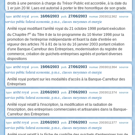
droits à une pension à charge du Trésor Public est accordée, à la date du
1 er juin 20 M. Laes est autorisé à porter le titre honorifique de son grade.
arrêté royal
16/06/2003
27/06/2003
2003011362
type
prom.
pub.
numac
source
service public federal economie, p.m.e., classes moyennes et energie
Arrêté royal modifiant l'arrêté royal du 21 octobre 1998 portant exécution
er
du Chapitre I
du Titre II de la loi-programme du 10 février 1998 pour la
promotion de l'entreprise indépendante et fixant la date d'entrée en
vigueur des articles 76 à 81 de la loi du 16 janvier 2003 portant création
d'une Banque-Carrefour des Entreprises, modernisation du registre de
commerce, création de guichets-entreprises agréés et portant diverses
dispositions
arrêté royal
19/06/2003
27/06/2003
2003011364
type
prom.
pub.
numac
source
service public federal economie, p.m.e., classes moyennes et energie
Arrêté royal portant sur les modalités d'accès à la Banque-Carrefour des
Entreprises
arrêté royal
22/06/2003
27/06/2003
2003011374
type
prom.
pub.
numac
source
service public federal economie, p.m.e., classes moyennes et energie
Arrêté royal relatif à l'inscription, la modification et la radiation de
l'inscription, des entreprises commerciales et artisanales dans la Banque-
Carrefour des Entreprises
arrêté royal
22/06/2003
27/06/2003
2003011377
type
prom.
pub.
numac
source
service public federal economie, p.m.e., classes moyennes et energie
Arrêté royal relatif à la tâche de contrôle des guichets d'entreprises lors de