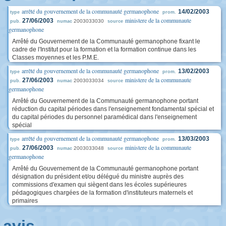
arrêté du gouvernement de la communauté germanophone
14/02/2003
type
prom.
ministere de la communaute
27/06/2003
2003033030
pub.
numac
source
germanophone
Arrêté du Gouvernement de la Communauté germanophone fixant le
cadre de l'Institut pour la formation et la formation continue dans les
Classes moyennes et les P.M.E.
arrêté du gouvernement de la communauté germanophone
13/02/2003
type
prom.
ministere de la communaute
27/06/2003
2003033034
pub.
numac
source
germanophone
Arrêté du Gouvernement de la Communauté germanophone portant
réduction du capital périodes dans l'enseignement fondamental spécial et
du capital périodes du personnel paramédical dans l'enseignement
spécial
arrêté du gouvernement de la communauté germanophone
13/03/2003
type
prom.
ministere de la communaute
27/06/2003
2003033048
pub.
numac
source
germanophone
Arrêté du Gouvernement de la Communauté germanophone portant
désignation du président et/ou délégué du ministre auprès des
commissions d'examen qui siègent dans les écoles supérieures
pédagogiques chargées de la formation d'instituteurs maternels et
primaires