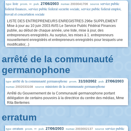
liste
service public
--
27/06/2003
2003041706
type
prom.
pub.
numac
source
federal finances, service public federal securite sociale, service public federal emploi,
travail et concertation sociale
LISTE DES ENTREPRENEURS ENREGISTRES 296e SUPPLEMENT
Mise à jour au 10 juin 2003 AVIS Le Service Public Fédéral Finances
publie, au début de chaque année, une liste, mise à jour, des
entrepreneurs enregistrés. Au surplus, les mises à 1. entrepreneurs
nouvellement enregistrés et entrepreneurs enregistrés pour lesquels une
modificatio(...)
arrêté de la communauté
germanophone
arrêté de la communauté germanophone
31/10/2002
27/06/2003
type
prom.
pub.
ministere de la communaute germanophone
2002033108
numac
source
Arrêté du Gouvernement de la Communauté germanophone portant
délégation de certains pouvoirs à la directrice du centre des médias, Mme
Rita Bertemes
erratum
erratum
service public
--
27/06/2003
2003002137
type
prom.
pub.
numac
source