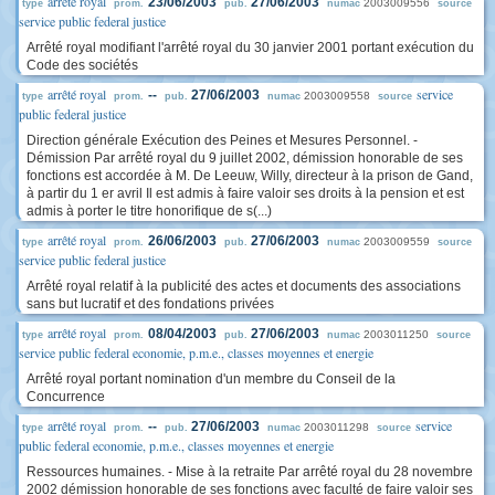
arrêté royal
23/06/2003
27/06/2003
2003009556
type
prom.
pub.
numac
source
service public federal justice
Arrêté royal modifiant l'arrêté royal du 30 janvier 2001 portant exécution du
Code des sociétés
arrêté royal
service
--
27/06/2003
2003009558
type
prom.
pub.
numac
source
public federal justice
Direction générale Exécution des Peines et Mesures Personnel. -
Démission Par arrêté royal du 9 juillet 2002, démission honorable de ses
fonctions est accordée à M. De Leeuw, Willy, directeur à la prison de Gand,
à partir du 1 er avril Il est admis à faire valoir ses droits à la pension et est
admis à porter le titre honorifique de s(...)
arrêté royal
26/06/2003
27/06/2003
2003009559
type
prom.
pub.
numac
source
service public federal justice
Arrêté royal relatif à la publicité des actes et documents des associations
sans but lucratif et des fondations privées
arrêté royal
08/04/2003
27/06/2003
2003011250
type
prom.
pub.
numac
source
service public federal economie, p.m.e., classes moyennes et energie
Arrêté royal portant nomination d'un membre du Conseil de la
Concurrence
arrêté royal
service
--
27/06/2003
2003011298
type
prom.
pub.
numac
source
public federal economie, p.m.e., classes moyennes et energie
Ressources humaines. - Mise à la retraite Par arrêté royal du 28 novembre
2002 démission honorable de ses fonctions avec faculté de faire valoir ses