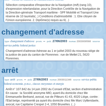
Sélection comparative d'Inspecteur de la Navigation (m/f) (rang 10),
d'expression néerlandaise, pour la Direction Contrôle de la Navigation de
la Direction-générale Transport maritime - SPF Mobilité et Transport Une
réserve de 10 lauréats(...) Conditions d'admissibilité : 1. Etre citoyen de
l'Union européenne. 2. Diplôme(s) requis au 6(...)
changement d'adresse
changement d'adresse
--
27/06/2003
2003009568
type
prom.
pub.
numac
source
service public federal justice
Changement d'adresse Adresse au 1 er juillet 2003 du nouveau siège de
la justice de paix du canton de Florennes : rue de Mettet 21, 5620
Florennes.
arrêt
arrêt
service public
--
27/06/2003
2003011346
type
prom.
pub.
numac
source
federal economie, p.m.e., classes moyennes et energie
Arrêt n° 107.842 du 14 juin 2002 du Conseil d'Etat, section d'administration
En cause : la Société anonyme MIO, ayant élu domicile chez Me
Emmanuelle Bertrand, avocat, rue de Pitteurs 41-43, 4020 Liège, contre :
l'Etat belge, représenté pa ayant élu domicile chez Me Marc Uyttendaele,
avocat, rue Capitaine Crespel 2-4, 1050 Bruxelles. (...)