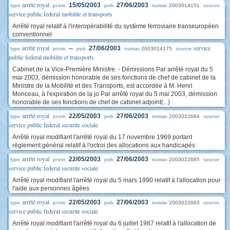
arrêté royal
15/05/2003
27/06/2003
2003014151
type
prom.
pub.
numac
source
service public federal mobilite et transports
Arrêté royal relatif à l'interopérabilité du système ferroviaire transeuropéen
conventionnel
arrêté royal
service
--
27/06/2003
2003014175
type
prom.
pub.
numac
source
public federal mobilite et transports
Cabinet de la Vice-Première Ministre. - Démissions Par arrêté royal du 5
mai 2003, démission honorable de ses fonctions de chef de cabinet de la
Ministre de la Mobilité et des Transports, est accordée à M. Henri
Monceau, à l'expiration de la jo Par arrêté royal du 5 mai 2003, démission
honorable de ses fonctions de chef de cabinet adjoint(...)
arrêté royal
22/05/2003
27/06/2003
2003022684
type
prom.
pub.
numac
source
service public federal securite sociale
Arrêté royal modifiant l'arrêté royal du 17 novembre 1969 portant
règlement général relatif à l'octroi des allocations aux handicapés
arrêté royal
22/05/2003
27/06/2003
2003022685
type
prom.
pub.
numac
source
service public federal securite sociale
Arrêté royal modifiant l'arrêté royal du 5 mars 1990 relatif à l'allocation pour
l'aide aux personnes âgées
arrêté royal
22/05/2003
27/06/2003
2003022683
type
prom.
pub.
numac
source
service public federal securite sociale
Arrêté royal modifiant l'arrêté royal du 6 juillet 1987 relatif à l'allocation de