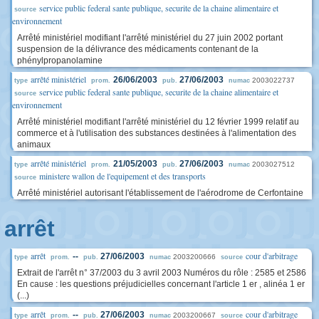
service public federal sante publique, securite de la chaine alimentaire et
source
environnement
Arrêté ministériel modifiant l'arrêté ministériel du 27 juin 2002 portant
suspension de la délivrance des médicaments contenant de la
phénylpropanolamine
arrêté ministériel
26/06/2003
27/06/2003
2003022737
type
prom.
pub.
numac
service public federal sante publique, securite de la chaine alimentaire et
source
environnement
Arrêté ministériel modifiant l'arrêté ministériel du 12 février 1999 relatif au
commerce et à l'utilisation des substances destinées à l'alimentation des
animaux
arrêté ministériel
21/05/2003
27/06/2003
2003027512
type
prom.
pub.
numac
ministere wallon de l'equipement et des transports
source
Arrêté ministériel autorisant l'établissement de l'aérodrome de Cerfontaine
arrêt
arrêt
cour d'arbitrage
--
27/06/2003
2003200666
type
prom.
pub.
numac
source
Extrait de l'arrêt n° 37/2003 du 3 avril 2003 Numéros du rôle : 2585 et 2586
En cause : les questions préjudicielles concernant l'article 1 er , alinéa 1 er
(...)
arrêt
cour d'arbitrage
--
27/06/2003
2003200667
type
prom.
pub.
numac
source