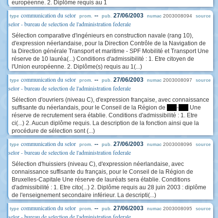
européenne. 2. Diplôme requis au 1
communication du selor
--
27/06/2003
2003008094
type
prom.
pub.
numac
source
selor - bureau de selection de l'administration federale
Sélection comparative d'ingénieurs en construction navale (rang 10),
d'expression néerlandaise, pour la Direction Contrôle de la Navigation de
la Direction générale Transport et maritime - SPF Mobilité et Transport Une
réserve de 10 lauréa(...) Conditions d'admissibilité : 1. Etre citoyen de
l'Union européenne. 2. Diplôme(s) requis au 1(...)
communication du selor
--
27/06/2003
2003008097
type
prom.
pub.
numac
source
selor - bureau de selection de l'administration federale
Sélection d'ouvriers (niveau C), d'expression française, avec connaissance
suffisante du néerlandais, pour le Conseil de la Région de
****
-
****
Une
réserve de recrutement sera établie. Conditions d'admissibilité : 1. Etre
ci(...) 2. Aucun diplôme requis. La description de la fonction ainsi que la
procédure de sélection sont (...)
communication du selor
--
27/06/2003
2003008096
type
prom.
pub.
numac
source
selor - bureau de selection de l'administration federale
Sélection d'huissiers (niveau C), d'expression néerlandaise, avec
connaissance suffisante du français, pour le Conseil de la Région de
Bruxelles-Capitale Une réserve de lauréats sera établie. Conditions
d'admissibilité : 1. Etre cito(...) 2. Diplôme requis au 28 juin 2003 : diplôme
de l'enseignement secondaire inférieur. La descripti(...)
communication du selor
--
27/06/2003
2003008095
type
prom.
pub.
numac
source
selor - bureau de selection de l'administration federale