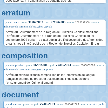
2001 favorisant la valorisation de certains déchets;
erratum
erratum
30/04/2003
27/06/2003
2003031350
type
prom.
pub.
numac
source
ministere de la region de bruxelles-capitale
Arrêté du Gouvernement de la Région de Bruxelles-Capitale modifiant
l'arrêté du Gouvernement de la Région de Bruxelles-Capitale du 26
septembre 2002 portant le statut administratif et pécuniaire des Agents des
organismes d'intérêt public de la Région de Bruxelles-Capitale. - Erratum
composition
composition
06/01/2003
27/06/2003
2003033026
type
prom.
pub.
numac
source
ministere de la communaute germanophone
Arrêté du ministre fixant la composition de la Commission de langue
française chargée de procéder aux examens linguistiques dans
l'enseignement de régime allemand
document
document
service public
--
27/06/2003
2003022694
type
prom.
pub.
numac
source