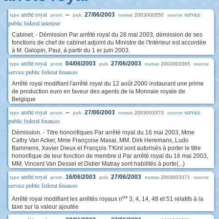
arrêté royal
service
--
27/06/2003
2003000550
type
prom.
pub.
numac
source
public federal interieur
Cabinet. - Démission Par arrêté royal du 28 mai 2003, démission de ses
fonctions de chef de cabinet adjoint du Ministre de l'Intérieur est accordée
à M. Galopin, Paul, à partir du 1 er juin 2003.
arrêté royal
04/06/2003
27/06/2003
2003003365
type
prom.
pub.
numac
source
service public federal finances
Arrêté royal modifiant l'arrêté royal du 12 août 2000 instaurant une prime
de production euro en faveur des agents de la Monnaie royale de
Belgique
arrêté royal
service
--
27/06/2003
2003003373
type
prom.
pub.
numac
source
public federal finances
Démission. - Titre honorifiques Par arrêté royal du 16 mai 2003, Mme
Cathy Van Acker, Mme Françoise Masai, MM. Dirk Heremans, Ludo
Bammens, Xavier Dieux et François T'Kint sont autorisés à porter le titre
honorifique de leur fonction de membre d Par arrêté royal du 16 mai 2003,
MM. Vincent Van Dessel et Didier Matray sont habilités à porte(...)
arrêté royal
16/06/2003
27/06/2003
2003003371
type
prom.
pub.
numac
source
service public federal finances
os
Arrêté royal modifiant les arrêtés royaux n
3, 4, 14, 48 et 51 relatifs à la
taxe sur la valeur ajoutée