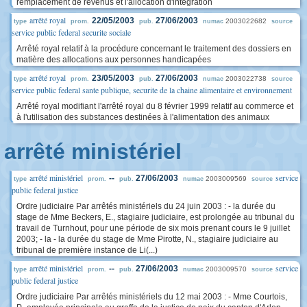
remplacement de revenus et l'allocation d'intégration
arrêté royal
22/05/2003
27/06/2003
2003022682
type
prom.
pub.
numac
source
service public federal securite sociale
Arrêté royal relatif à la procédure concernant le traitement des dossiers en
matière des allocations aux personnes handicapées
arrêté royal
23/05/2003
27/06/2003
2003022738
type
prom.
pub.
numac
source
service public federal sante publique, securite de la chaine alimentaire et environnement
Arrêté royal modifiant l'arrêté royal du 8 février 1999 relatif au commerce et
à l'utilisation des substances destinées à l'alimentation des animaux
arrêté ministériel
arrêté ministériel
service
--
27/06/2003
2003009569
type
prom.
pub.
numac
source
public federal justice
Ordre judiciaire Par arrêtés ministériels du 24 juin 2003 : - la durée du
stage de Mme Beckers, E., stagiaire judiciaire, est prolongée au tribunal du
travail de Turnhout, pour une période de six mois prenant cours le 9 juillet
2003; - la - la durée du stage de Mme Pirotte, N., stagiaire judiciaire au
tribunal de première instance de Li(...)
arrêté ministériel
service
--
27/06/2003
2003009570
type
prom.
pub.
numac
source
public federal justice
Ordre judiciaire Par arrêtés ministériels du 12 mai 2003 : - Mme Courtois,