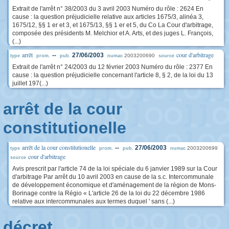
Extrait de l'arrêt n° 38/2003 du 3 avril 2003 Numéro du rôle : 2624 En
cause : la question préjudicielle relative aux articles 1675/3, alinéa 3,
1675/12, §§ 1 er et 3, et 1675/13, §§ 1 er et 5, du Co La Cour d'arbitrage,
composée des présidents M. Melchior et A. Arts, et des juges L. François,
(...)
arrêt
cour d'arbitrage
--
27/06/2003
2003200690
type
prom.
pub.
numac
source
Extrait de l'arrêt n° 24/2003 du 12 février 2003 Numéro du rôle : 2377 En
cause : la question préjudicielle concernant l'article 8, § 2, de la loi du 13
juillet 197(...)
arrêt de la cour
constitutionelle
arrêt de la cour constitutionelle
--
27/06/2003
2003200699
type
prom.
pub.
numac
cour d'arbitrage
source
Avis prescrit par l'article 74 de la loi spéciale du 6 janvier 1989 sur la Cour
d'arbitrage Par arrêt du 10 avril 2003 en cause de la s.c. Intercommunale
de développement économique et d'aménagement de la région de Mons-
Borinage contre la Régio « L'article 26 de la loi du 22 décembre 1986
relative aux intercommunales aux termes duquel ' sans (...)
décret