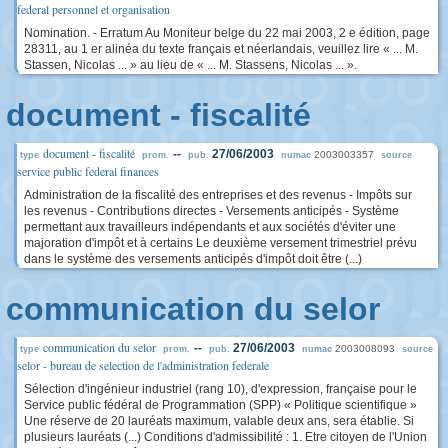
federal personnel et organisation
Nomination. - Erratum Au Moniteur belge du 22 mai 2003, 2 e édition, page
28311, au 1 er alinéa du texte français et néerlandais, veuillez lire « ... M.
Stassen, Nicolas ... » au lieu de « ... M. Stassens, Nicolas ... ».
document - fiscalité
document - fiscalité
--
27/06/2003
2003003357
type
prom.
pub.
numac
source
service public federal finances
Administration de la fiscalité des entreprises et des revenus - Impôts sur
les revenus - Contributions directes - Versements anticipés - Système
permettant aux travailleurs indépendants et aux sociétés d'éviter une
majoration d'impôt et à certains Le deuxième versement trimestriel prévu
dans le système des versements anticipés d'impôt doit être (...)
communication du selor
communication du selor
--
27/06/2003
2003008093
type
prom.
pub.
numac
source
selor - bureau de selection de l'administration federale
Sélection d'ingénieur industriel (rang 10), d'expression, française pour le
Service public fédéral de Programmation (SPP) « Politique scientifique »
Une réserve de 20 lauréats maximum, valable deux ans, sera établie. Si
plusieurs lauréats (...) Conditions d'admissibilité : 1. Etre citoyen de l'Union