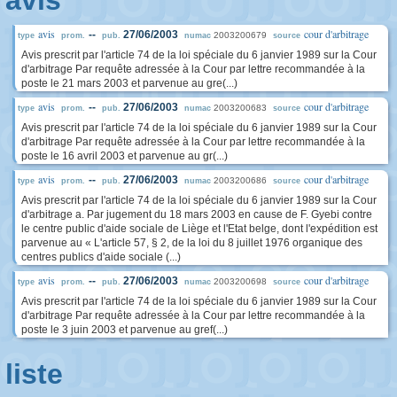
avis
avis
cour d'arbitrage
--
27/06/2003
2003200679
type
prom.
pub.
numac
source
Avis prescrit par l'article 74 de la loi spéciale du 6 janvier 1989 sur la Cour
d'arbitrage Par requête adressée à la Cour par lettre recommandée à la
poste le 21 mars 2003 et parvenue au gre(...)
avis
cour d'arbitrage
--
27/06/2003
2003200683
type
prom.
pub.
numac
source
Avis prescrit par l'article 74 de la loi spéciale du 6 janvier 1989 sur la Cour
d'arbitrage Par requête adressée à la Cour par lettre recommandée à la
poste le 16 avril 2003 et parvenue au gr(...)
avis
cour d'arbitrage
--
27/06/2003
2003200686
type
prom.
pub.
numac
source
Avis prescrit par l'article 74 de la loi spéciale du 6 janvier 1989 sur la Cour
d'arbitrage a. Par jugement du 18 mars 2003 en cause de F. Gyebi contre
le centre public d'aide sociale de Liège et l'Etat belge, dont l'expédition est
parvenue au « L'article 57, § 2, de la loi du 8 juillet 1976 organique des
centres publics d'aide sociale (...)
avis
cour d'arbitrage
--
27/06/2003
2003200698
type
prom.
pub.
numac
source
Avis prescrit par l'article 74 de la loi spéciale du 6 janvier 1989 sur la Cour
d'arbitrage Par requête adressée à la Cour par lettre recommandée à la
poste le 3 juin 2003 et parvenue au gref(...)
liste