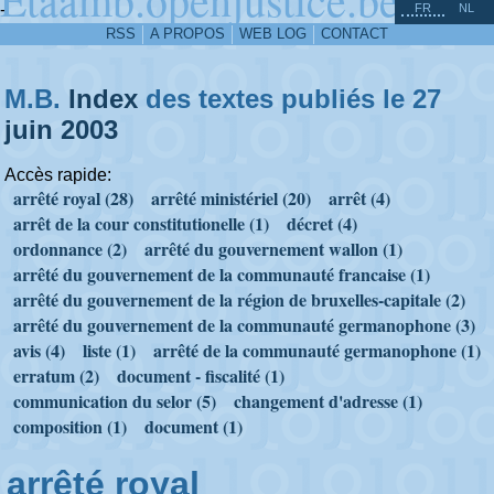
^
-
FR
NL
RSS
A PROPOS
WEB LOG
CONTACT
M.B.
Index
des textes publiés le 27
juin
2003
Accès rapide:
arrêté royal (28)
arrêté ministériel (20)
arrêt (4)
arrêt de la cour constitutionelle (1)
décret (4)
ordonnance (2)
arrêté du gouvernement wallon (1)
arrêté du gouvernement de la communauté francaise (1)
arrêté du gouvernement de la région de bruxelles-capitale (2)
arrêté du gouvernement de la communauté germanophone (3)
avis (4)
liste (1)
arrêté de la communauté germanophone (1)
erratum (2)
document - fiscalité (1)
communication du selor (5)
changement d'adresse (1)
composition (1)
document (1)
arrêté royal